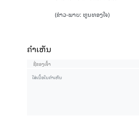
(ຂ່າວ-ພາບ: ທູນທອງໃຈ)
ຄໍາເຫັນ