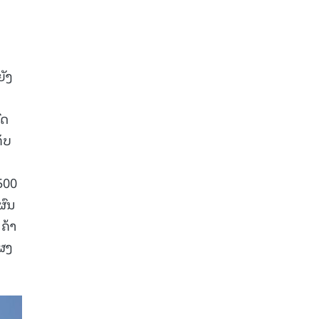
ຍັງ
ົດ
ກັບ
500
ຜົນ
ຄ້າ
ແຜງ