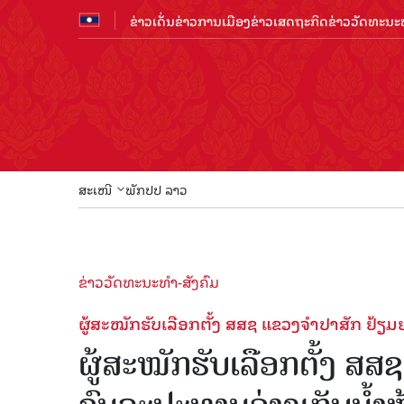
ຂ່າວເດັ່ນ
ຂ່າວການເມືອງ
ຂ່າວເສດຖະກິດ
ຂ່າວວັດທະນະທ
ສະເໜີ
ພັກປປ ລາວ
ຂ່າວວັດທະນະທຳ-ສັງຄົມ
ຜູ້ສະໝັກຮັບເລືອກຕັ້ງ ສສຊ ແຂວງຈຳປາສັກ​ ຢ້
ຜູ້ສະໝັກຮັບເລືອກຕັ້ງ ສ