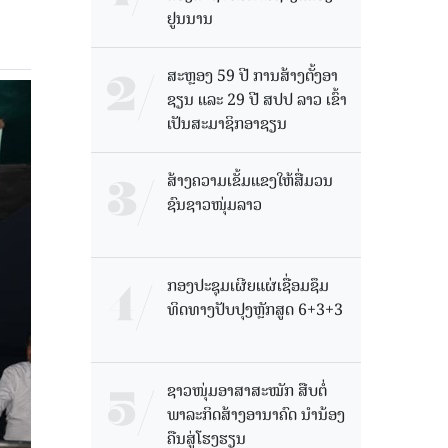
ຢູນນານ
ສະຫຼອງ 59 ປີ ການສ້າງຕັ້ງອາ
ຊຽນ ແລະ 29 ປີ ສປປ ລາວ ເຂົ້າ
ເປັນສະມາຊິກອາຊຽນ
ສ້າງຄວາມເຂັ້ມແຂງໃຫ້ສື່ມວນ
ຊົນຊາວໜຸ່ມລາວ
ກອງປະຊຸມເຜີຍແຜ່ເຊື່ອມຊຶມ
ທິດທາງປັບປຸງຫຼັກສູດ 6+3+3
ຊາວໜຸ່ມອາສາສະໝັກ ສືບຕໍ່
ພາລະກິດສ້າງອານາຄົດ ນໍານ້ອງ
ຄືນສູ່ໂຮງຮຽນ