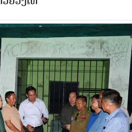
້ວຍວັງເຫ