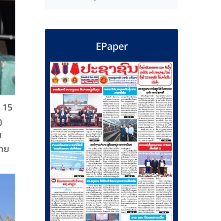
EPaper
 15
ງ
ນ
ໂດຍ