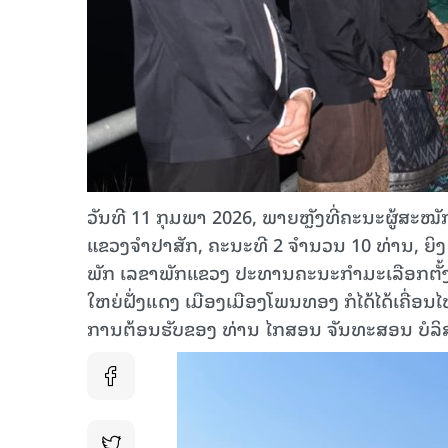
ວັນທີ 11​ ກຸມພາ 2026, ພາຍຫຼັງທີ່ຄະນະຜູ້ສະໝັ
ແຂວງຈຳປາສັກ, ຄະນະທີ 2 ຈໍານວນ​ 10 ທ່ານ,​ ຍ
ພັກ ເລຂາພັກແຂວງ​ ປະທານ​ຄະນະ​ກໍາມະ​ເລືອກຕັ້ງຂ
ໃຫຍ່ຝັ່ງແດງ ເມືອງ​ເມືອງໂພນທອງ ກໍໄດ້ໄດ້ເຄື
ການຕ້ອນຮັບຂອງ ທ່ານ​ ໄກສອນ ຈັນທະສອນ​ ບໍລິສັດ