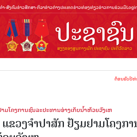
ຳ-ສັງຄົມ
ຂ່າວສືກສາ-ກິລາ
ຂ່າວຕ່າງປະເທດ
ຂ່າວທ່ອງທ່ຽວ
ຂ່າວການຮ່ວມມື
Logi
ຕ້ອນຮັບປີທ່ອງທ່ຽວລາວ
ຽມຢາມ​ໂຄງການຊົນລະປະທານອ່າງເກັບນ້ຳຫ້ວຍວັງເຫ
ສຊ ແຂວງຈຳປາສັກ​ ຢ້ຽມຢາມ​ໂຄງກາ