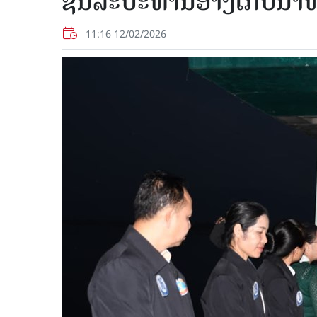
ຊົນລະປະທານອ່າງເກັບນ້ຳຫ
11:16 12/02/2026