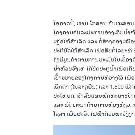
ໂອກາດນີ້, ທ່ານ ໄກສອນ ຈັນທະສອນ 
ໂຄງການຊົນລະປະທານອ່າງເກັບນ້ຳຫ້ວຍວ
ເຫຼືອໃຫ້ສໍາເລັດ ແລະ ກໍ່ສ້າງຄອງເໝືອ
ປະຕິບັດໃຫ້ສໍາເລັດ ເພື່ອສືບຕໍ່ໄລຍະທ
ຊຶ່ງມີມູນຄ່າຕາມການປະເມີນໃນເບື້ອງຕົ
ນໍ້າຫ້ວຍວັງເຫ ໄດ້ປິດປະຕູນໍ້າເພື່ອ
ເປົ້າໝາຍຂອງໂຄງການທີ່ວາງໄວ້ ເພື່
ເຮັກຕາ (ໃນລະດູຝົນ) ແລະ 1,500 ເຮັ
ປະໂຫຍດ. ສໍາລັບແຜນພັດທະນາໜ້າອ່າງ
ແລະ ພັດທະນາດ້ານການທ່ອງທ່ຽວ. ນອກ
ໂຊລາ ເພື່ອຜະລິດໄຟຟ້າດ້ວຍພະລັງງາ