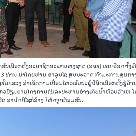
ກຮັບເລືອກ​ຕັ້ງສະມາຊິກສະພາແຫ່ງຊາດ (ສສຊ)​ ເຂດເລືອກຕັ້ງທີ
ິງ​ 3 ທ່ານ​ ນໍາໂດຍທ່ານ ອາລຸນໄຊ ສູນນະລາດ ກຳມະການສູນກາ
ັ້ນແຂວງ ສໍາເລັດການເຄື່ອນໄຫວພົບປະຜູ້ມີສິດເລືອກຕັ້ງຢູ່ບ້າ
່ອນໄຫວຢ້ຽມຢາມໂຄງການຊົນລະປະທານອ່າງເກັບນ້ຳຫ້ວຍວັງເຫ​ 
 ສາມັກຄີໄຊກໍ່ສ້າງ​ ໃຫ້ກຽດຕ້ອນຮັບ.​