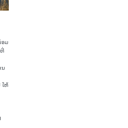
ພ້ອມ
ີ່
້ານ
 ໃຫ້
ງ