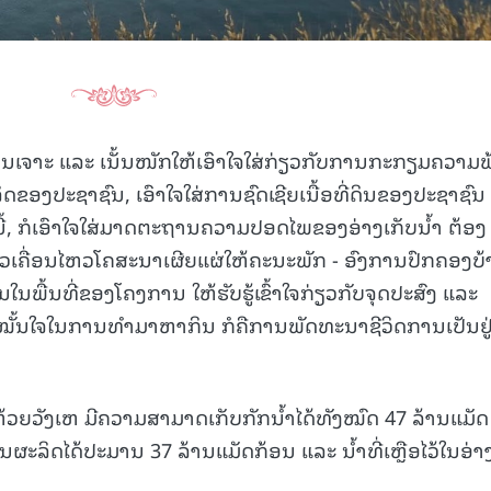
ຫັນເຈາະ ແລະ ເນັ້ນໜັກໃຫ້ເອົາໃຈໃສ່ກ່ຽວກັບການກະກຽມຄວາມ
ປະຊາຊົນ, ເອົາໃຈໃສ່ການຊົດເຊີຍເນື້ອທີ່ດິນຂອງປະຊາຊົນ ທ
້, ກໍເອົາໃຈໃສ່ມາດຕະຖານຄວາມປອດໄພຂອງອ່າງເກັບນໍ້າ ຕ້ອງ
ວເຄື່ອນໄຫວໂຄສະນາເຜີຍແຜ່ໃຫ້ຄະນະພັກ - ອົງການປົກຄອງບ
ໃນພື້ນທີ່ຂອງໂຄງການ ໃຫ້ຮັບຮູ້ເຂົ້າໃຈກ່ຽວກັບຈຸດປະສົງ ແລະ
ັ້ນໃຈໃນການທໍາມາຫາກິນ ກໍຄືການພັດທະນາຊີວິດການເປັນຢູ່
້ວຍວັງເຫ ມີຄວາມສາມາດເກັບກັກນໍ້າໄດ້ທັງໝົດ 47 ລ້ານແມັດ
ການຜະລິດໄດ້ປະມານ 37 ລ້ານແມັດກ້ອນ ແລະ ນໍ້າທີ່ເຫຼືອໄວ້ໃນອ່າ