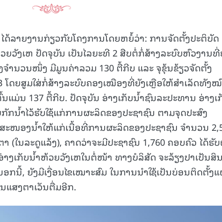
ໄດ້ລາຍງານກ່ຽວກັບໂຄງການໂດຍຫຍໍ້ວ່າ: ການຈັດຕັ້ງປະຕິບັດ
ັງເຫ ປັດຈຸບັນ ເປັນໄລຍະທີ 2 ສືບຕໍ່ກໍ່ສ້າງລະບົບຫົວງານທີ່
ງຈໍານວນໜຶ່ງ ມີມູນຄ່າລວມ 130 ຕື້ກີບ ແລະ ຈຸຂຸ້ນຂ້ຽວຈັດຕັ້ງ
ີ 3 ໂດຍສູມໃສ່ກໍ່ສ້າງລະບົບຄອງເໝືອງທີ່ຍັງເຫຼືອໃຫ້ສໍາເລັດທັງໝ
້ນແມ່ນ 137 ຕື້ກີບ. ປັດຈຸບັນ ອ່າງເກັບນໍ້າຊົນລະປະທານ ອ່າງເ
ເກັບກັກນໍ້າໄວ້ຮັບໃຊ້ແກ່ການຜະລິດຂອງປະຊາຊົນ ຕາມຈຸດປະສົງ
ອສະໜອງນໍ້າໃຫ້ແກ່ເນື້ອທີ່ການຜະລິດຂອງປະຊາຊົນ ຈໍານວນ 2,
ກຕາ (ໃນລະດູແລ້ງ), ຄາດວ່າຈະມີປະຊາຊົນ 1,760 ຄອບຄົວ ໄດ້ຮັບ
ເກັບນໍ້າຫ້ວຍວັງເຫໃນຕໍ່ໜ້າ ທາງບໍລິສັດ ຈະລ້ຽງປາເປັນສິນ
ນີ້, ຍັງມີເງື່ອນໄຂເໝາະສົມ ໃນການນໍາໃຊ້ເປັນບ່ອນຕິດຕັ້ງ
ນແສງຕາເວັນຕື່ມອີກ.