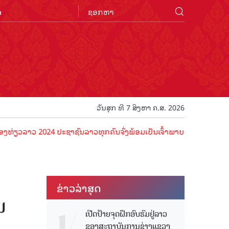
n
ວັນສຸກ ທີ 7 ສິງຫາ ຄ.ສ. 2026
 2024 ປະຊາຊົນລາວທຸກຄົນຈົ່ງພ້ອມເປັນເຈົ້າພາບທີ່ດີ ຕ້ອນຮັບນັກທ່ອງທ່ຽວ
ຂ່າວ​ລ່າ​ສຸດ
ນ
ເປີດປ້າຍຈຸດຝຶກອົບຮົມຢູ່ລາວ
ຂອງສະຖາບັນການຊ່າງແຂວງ