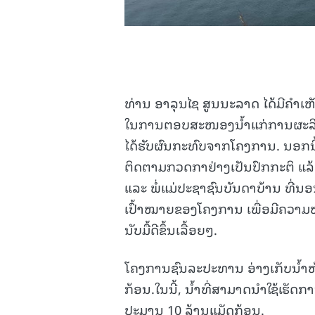
ທ່ານ ອາລຸນໄຊ ສູນນະລາດ ໄດ້ມີຄໍາເ
ໃນການຕອບສະໜອງນໍ້າແກ່ການຜະລິດຂອງ
ໄດ້ຮັບຜົນກະທົບຈາກໂຄງການ. ນອກນີ
ຕິດຕາມກວດກາຢ່າງເປັນປົກກະຕິ ແລ້
ແລະ ພໍ່ແມ່ປະຊາຊົນບັນດາບ້ານ ທີ່ນອນ
ເປົ້າໝາຍຂອງໂຄງການ ເພື່ອມີຄວາມໝ
ນັບມື້ດີຂຶ້ນເລື້ອຍໆ.
ໂຄງການຊົນລະປະທານ ອ່າງເກັບນໍ້າຫ
ກ້ອນ.ໃນນີ້, ນໍ້າທີ່ສາມາດນໍາໃຊ້ເຮັດ
ປະມານ 10 ລ້ານແມັດກ້ອນ.