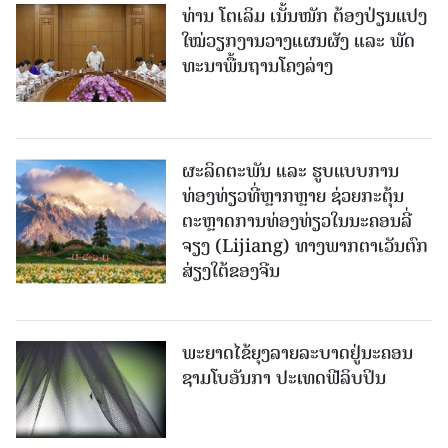
ທ່ານ ໂຕ​ເລິມ ເນັ້ນໜັກ ຕ້ອງ​ປ່ຽນ​ແປງ​
ໃໝ່​ວຽກ​ງານ​ວາງ​ແຜນ​ຜັງ ແລະ ​ພັດ​
ທະ​ນາ​ພື້ນ​ຖານ​ໂຄງ​ລ່າງ
ຜະລິດຕະພັນ ແລະ ຮູບແບບການ
ທ່ອງທ່ຽວທີ່ຫຼາກຫຼາຍ ຊ່ວຍກະຕຸ້ນ
ຕະຫຼາດການທ່ອງທ່ຽວໃນນະຄອນລີ່
ຈຽງ (Lijiang) ທາງພາກຕາເວັນຕົກ
ສ່ຽງໃຕ້ຂອງຈີນ
ພະຍາດໄຂ້ຍຸງລາຍລະບາດຢູ່ນະຄອນ
ຊາມໂບ​ອັນກາ ປະເທດຟີລິບປິນ