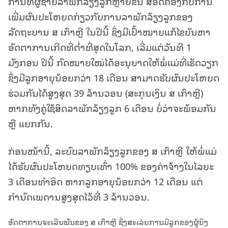
ການທີ່ຜູ້ຊາຍລາພັກລ້ຽງລູກຫຼາຍຂຶ້ນ ສອດຄ່ອງກັບການ
ເພີ່ມຜົນປະໂຫຍດກ່ຽວກັບການລາພັກລ້ຽງລູກຂອງ
ລັດຖະບານ ສ ເກົາຫຼີ ໃນປີນີ້ ຊຶ່ງມີເປົ້າໝາຍແກ້ໄຂບັນຫາ
ອັດຕາການເກີດທີ່ຕໍ່າທີ່ສຸດໃນໂລກ, ເລີ່ມແຕ່ວັນທີ 1
ມັງກອນ ປີນີ້ ກົດໝາຍໃໝ່ໄດ້ອະນຸຍາດໃຫ້ພໍ່ແມ່ທີ່ເຮັດວຽກ
ຊຶ່ງມີລູກອາຍຸນ້ອຍກວ່າ 18 ເດືອນ ສາມາດຮັບຜົນປະໂຫຍດ
ຮ່ວມກັນໄດ້ສູງສຸດ 39 ລ້ານວອນ (ສະກຸນເງິນ ສ ເກົາຫຼີ)
ຫາກທັງຄູ່ໃຊ້ສິດລາພັກລ້ຽງລູກ 6 ເດືອນ ບໍ່ວ່າຈະພ້ອມກັນ
ຫຼື ແຍກກັນ.
ກ່ອນໜ້ານີ້, ລະບົບລາພັກລ້ຽງລູກຂອງ ສ ເກົາຫຼີ ໃຫ້ພໍ່ແມ່
ໄດ້ຮັບຜົນປະໂຫຍດທຽບເທົ່າ 100% ຂອງຄ່າຈ້າງໃນໄລຍະ
3 ເດືອນທຳອິດ ຫາກລູກອາຍຸນ້ອຍກວ່າ 12 ເດືອນ ແຕ່
ກຳນົດເພດານສູງສຸດໄວ້ທີ່ 3 ລ້ານວອນ.
ອັດຕາການຈະເລີນພັນຂອງ ສ ເກົາຫຼີ ຊຶ່ງສະເລ່ຍການມີລູກຂອງຜູ້ຍິງ