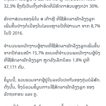
32,3% ຊຶ່ງຖືເປັນຄັ້ງທຳອິດທີ່ມີອັດຕາສ່ວນສູງກວ່າ 30%.
ອັດຕາສ່ວນຂອງພໍ່ໃນ ສ ເກົາຫຼີ ທີ່ໃຊ້ສິດລາພັກລ້ຽງລູກ
ເພີ່ມຂຶ້ນຢ່າງຕໍ່ເນື່ອງໃນໄລຍະຫຼາຍປີທີ່ຜ່ານມາ ຈາກ 8,7%
ໃນປີ 2016.
ຈຳນວນພະນັກງານຜູ້ຊາຍທີ່ໃຊ້ສິດລາພັກລ້ຽງລູກເພີ່ມຂຶ້ນ
ຈາກປີກ່ອນໜ້າ 15,7% ຂະນະທີ່ຈຳນວນພະນັກງານຜູ້ຍິງ
ທີ່ໃຊ້ສິດລາພັກລ້ຽງລູກ ຫຼຸດລົງເລັກນ້ອຍ 1,8% ຢູທີ່
47,171 ຄົນ.
ຂໍ້ມູນນີ້, ຮວບຮວມຈາກຜູ້ຢູ່ໃນລະບົບປະກັນຂອງກຸ່ມບໍລິສັດ.
ດັ່ງນັ້ນ, ຈຶ່ງບໍ່ລວມຂໍ້ມູນການໃຊ້ສິດລາພັກລ້ຽງລູກ ຂອງ
ລັດຖະກອນ ແລະ ຄູ.