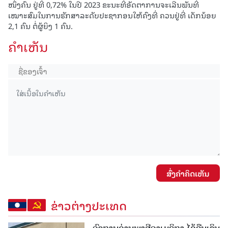
ໜຶ່ງຄົນ ຢູ່ທີ່ 0,72% ໃນປີ 2023 ຂະນະທີ່ອັດຕາການຈະເລີນພັນທີ່
ເໝາະສົມໃນການຮັກສາລະດັບປະຊາກອນໃຫ້ຄົງທີ່ ຄວນຢູ່ທີ່ ເດັກນ້ອຍ
2,1 ຄົນ ຕໍ່ຜູ້ຍິງ 1 ຄົນ.
ຄໍາເຫັນ
ສົ່ງຄໍາຄິດເຫັນ
ຂ່າວຕ່າງປະເທດ