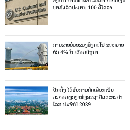
ອົງການດ່ານພາສີອາເມຣິກາ ໄດ້ຄືນເງິນ
ພາສີແລ້ວປະມານ 100 ຕື້ໂດລາ
ການຂາຍຍ່ອຍຂອງສິງກະໂປ ຂະຫຍາຍ
ຕົວ 4% ໃນເດືອນມິຖຸນາ
ປັກກິ່ງ ໄດ້ຮັບການຄັດເລືອກເປັນ
ນະຄອນຫຼວງແຫ່ງສະຖາປັດຕະຍະກຳ
ໂລກ ປະຈຳປີ 2029