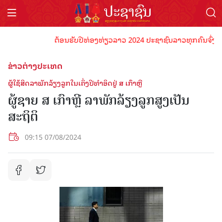
ຕ້ອນຮັບປີທ່ອງທ່ຽວລາວ 2024 ປະຊາຊົນລາວທຸກຄົນຈົ່ງພ້ອມເປ
ຂ່າວຕ່າງປະເທດ
ຜູ້ໃຊ້ສິດລາພັກລ້ຽງລູກໃນເຄິ່ງປີທຳອິດຢູ່ ສ ເກົາຫຼີ
ຜູ້ຊາຍ ສ ເກົາຫຼີ ລາພັກລ້ຽງລູກສູງເປັນ
ສະຖິຕິ
09:15 07/08/2024