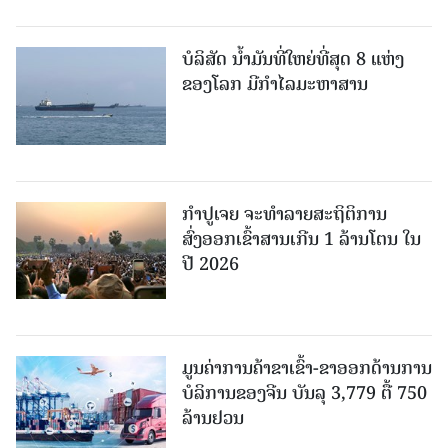
ບໍລິສັດ ນ້ຳມັນທີ່ໃຫຍ່ທີ່ສຸດ 8 ແຫ່ງ
ຂອງໂລກ ມີກຳໄລມະຫາສານ
ກຳປູເຈຍ ຈະທຳລາຍສະຖິຕິການ
ສົ່ງອອກເຂົ້າສານເກີນ 1 ລ້ານໂຕນ ໃນ
ປີ 2026
ມູນຄ່າການຄ້າຂາເຂົ້າ-ຂາອອກດ້ານການ
ບໍລິການຂອງຈີນ ບັນລຸ 3,779 ຕື້ 750
ລ້ານຢວນ