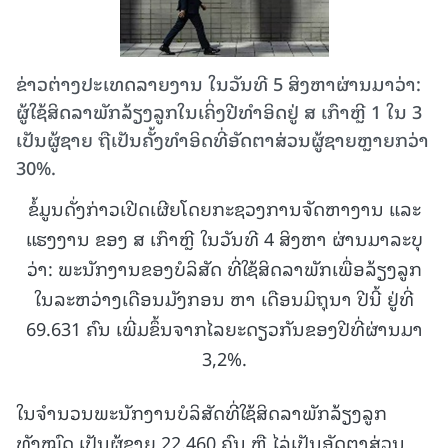
ຂ່າວຕ່າງປະເທດລາຍງານ ໃນວັນທີ 5 ສິງຫາຜ່ານມາວ່າ:
ຜູ້ໃຊ້ສິດລາພັກລ້ຽງລູກໃນເຄິ່ງປີທຳອິດຢູ່ ສ ເກົາຫຼີ 1 ໃນ 3
ເປັນຜູ້ຊາຍ ຖືເປັນຄັ້ງທຳອິດທີ່ອັດຕາສ່ວນຜູ້ຊາຍຫຼາຍກວ່າ
30%.
ຂໍ້ມູນດັ່ງກ່າວເປີດເຜີຍໂດຍກະຊວງການຈັດຫາງານ ແລະ
ແຮງງານ ຂອງ ສ ເກົາຫຼີ ໃນວັນທີ 4 ສິງຫາ ຜ່ານມາລະບຸ
ວ່າ: ພະນັກງານຂອງບໍລິສັດ ທີ່ໃຊ້ສິດລາພັກເພື່ອລ້ຽງລູກ
ໃນລະຫວ່າງເດືອນມັງກອນ ຫາ ເດືອນມິຖຸນາ ປີນີ້ ຢູ່ທີ່
69.631 ຄົນ ເພີ່ມຂຶ້ນຈາກໄລຍະດຽວກັນຂອງປີທີ່ຜ່ານມາ
3,2%.
ໃນຈຳນວນພະນັກງານບໍລິສັດທີ່ໃຊ້ສິດລາພັກລ້ຽງລູກ
ທັງໝົດ ເປັນຜູ້ຊາຍ 22.460 ຄົນ ຫຼື ໄລ່ເປັນອັດຕາສ່ວນ