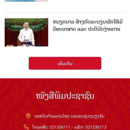
ຫວຽດນາມ ສ້າງກົດລະບຽບພັກໃຫ້ມີ
ວິທະຍາສາດ ແລະ ປະຕິບັດງ່າຍດາຍ
ເພີ່ມເຕີມ
ໜັງສືພິມປະຊາຊົນ
ຖະໜົນກຳແພງເມືອງ ນະຄອນຫຼວງວຽງຈັນ
ໂທລະສັບ: 021336111 - ແຟັກ: 021336113