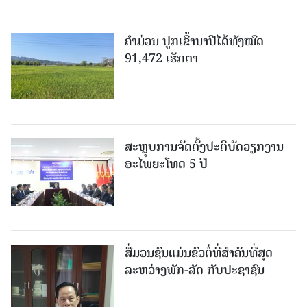
ຄໍາມ່ວນ ປູກເຂົ້ານາປີໄດ້ທັງໝົດ
91,472 ເຮັກຕາ
ສະຫຼຸບການຈັດຕັ້ງປະຕິບັດວຽກງານ
ອະໄພຍະໂທດ 5 ປີ
ສື່ມວນຊົນແມ່ນຂົວຕໍ່ທີ່ສໍາຄັນທີ່ສຸດ
ລະຫວ່າງພັກ-ລັດ ກັບປະຊາຊົນ