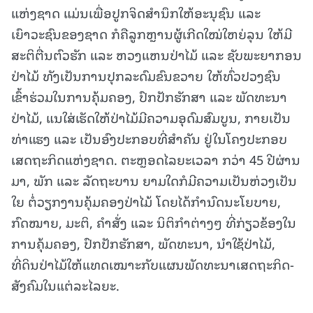
ແຫ່ງຊາດ ແມ່ນເພື່ອປູກຈິດສຳນຶກໃຫ້ອະນຸຊົນ ແລະ
ເຍົາວະຊົນຂອງຊາດ ກໍຄືລູກຫຼານຜູ້ເກີດໃໝ່ໃຫຍ່ລຸນ ໃຫ້ມີ
ສະຕິຕື່ນຕົວຮັກ ແລະ ຫວງແຫນປ່າໄມ້ ແລະ ຊັບພະຍາກອນ
ປ່າໄມ້ ທັງເປັນການປຸກລະດົມຂົນຂວາຍ ໃຫ້ທົ່ວປວງຊົນ
ເຂົ້າຮ່ວມໃນການຄຸ້ມຄອງ, ປົກປັກຮັກສາ ແລະ ພັດທະນາ
ປ່າໄມ້, ແນໃສ່ເຮັດໃຫ້ປ່າໄມ້ມີຄວາມອຸດົມສົມບູນ, ກາຍເປັນ
ທ່າແຮງ ແລະ ເປັນອົງປະກອບທີ່ສໍາຄັນ ຢູ່ໃນໂຄງປະກອບ
ເສດຖະກິດແຫ່ງຊາດ. ຕະຫຼອດໄລຍະເວລາ ກວ່າ 45 ປີຜ່ານ
ມາ, ພັກ ແລະ ລັດຖະບານ ຍາມໃດກໍມີຄວາມເປັນຫ່ວງເປັນ
ໃຍ ຕໍ່ວຽກງານຄຸ້ມຄອງປ່າໄມ້ ໂດຍໄດ້ກຳນົດນະໂຍບາຍ,
ກົດໝາຍ, ມະຕິ, ຄໍາສັ່ງ ແລະ ນິຕິກຳຕ່າງໆ ທີ່ກ່ຽວຂ້ອງໃນ
ການຄຸ້ມຄອງ, ປົກປັກຮັກສາ, ພັດທະນາ, ນໍາໃຊ້ປ່າໄມ້,
ທີ່ດິນປ່າໄມ້ໃຫ້ແທດເໝາະກັບແຜນພັດທະນາເສດຖະກິດ-
ສັງຄົມໃນແຕ່ລະໄລຍະ.