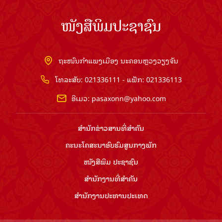
ໜັງສືພິມປະຊາຊົນ
ຖະໜົນກຳແພງເມືອງ ນະຄອນຫຼວງວຽງຈັນ
ໂທລະສັບ: 021336111 - ແຟັກ: 021336113
ອີເມວ:
pasaxonn@yahoo.com
ສຳ​ນັກ​ຂ່າວ​ສານ​ທີ່​ສຳ​ຄັນ​
ຄະນະໂຄສະນາອົບຮົມ​ສູນ​ກາງ​ພັກ
ໜັງສືພິມ ປະ​ຊາ​ຊົນ
ສຳ​ນັກ​ງານ​ທີ່​ສຳ​ຄັນ
ສຳ​ນັກ​ງານ​ປະ​ທານ​ປະ​ເທດ