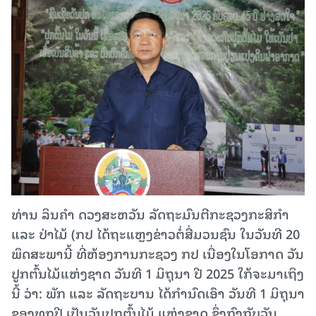
ທ່ານ ລິນຄຳ ດວງສະຫວັນ ລັດຖະມົນຕີກະຊວງກະສິກໍາ
ແລະ ປ່າໄມ້ (ກປ ໄດ້ຖະແຫຼງຂ່າວຕໍ່ສື່ມວນຊົນ ໃນວັນທີ 20
ພຶດສະພານີ້ ທີ່ຫ້ອງການກະຊວງ ກປ ເນື່ອງໃນໂອກາດ ວັນ
ປູກຕົ້ນໄມ້ແຫ່ງຊາດ ວັນທີ 1 ມິຖຸນາ ປີ 2025 ໃກ້ຈະມາເຖິງ
ນີ້ ວ່າ: ພັກ ແລະ ລັດຖະບານ ໄດ້ກໍານົດເອົາ ວັນທີ 1 ມິຖຸນາ
ຂອງທຸກປີ ເປັນວັນປູກຕົ້ນໄມ້ ແຫ່ງຊາດ ຊຶ່ງກົງກັບວັນ