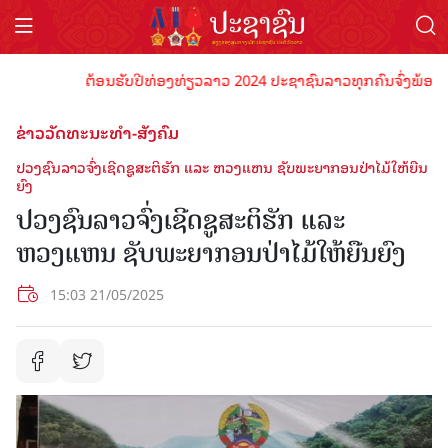
ຕ້ອນຮັບປີທ່ອງທ່ຽວລາວ 2024 ປະຊາຊົນລາວທຸກຄົນຈົ່ງພ້ອມເປັນເຈົ້
ຂ່າວວັດທະນະທຳ-ສັງຄົມ
ປວງຊົນລາວຈົ່ງເຊີດຊູສະຕິຮັກ ແລະ ຫວງແຫນ ຊັບພະຍາກອນປ່າໄມ້ໃຫ້ຍືນ
ຍົງ
ປວງຊົນລາວຈົ່ງເຊີດຊູສະຕິຮັກ ແລະ
ຫວງແຫນ ຊັບພະຍາກອນປ່າໄມ້ໃຫ້ຍືນຍົງ
15:03 21/05/2025