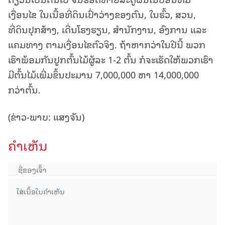
ເງື່ອນໄຂ ໃນເນື້ອທີ່ດິນເປົ່າວ່າງຂອງຕົນ, ໃນຮົ້ວ, ສວນ,
ທີ່ດິນປຸກສ້າງ, ເດີ່ນໂຮງຮຽນ, ສໍານັກງານ, ອົງການ ແລະ
ແຄມທາງ ຕາມເງື່ອນໄຂຕົວຈິງ. ຖ້າຫາກວ່າໃນປີນີ້ ພວກ
ເຮົາພ້ອມກັນປູກຕົ້ນໄມ້ຜູ້ລະ 1-2 ຕົ້ນ ກໍຈະເຮັດໃຫ້ພວກເຮົາ
ມີຕົ້ນໄມ້ເພີ່ມຂຶ້ນປະມານ 7,000,000 ຫາ 14,000,000
ກວ່າຕົ້ນ.
(ຂ່າວ-ພາບ: ແສງຈັນ)
ຄໍາເຫັນ