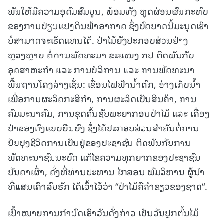
ພັນໃຫ້ມີຄວາມອຸດົມສົມບູນ, ພ້ອມທັງ ຫຼຸດຜ່ອນຜົນກະທົບ
ຂອງການປ່ຽນແປງດິນຟ້າອາກາດ ຊຶ່ງບົດບາດນີ້ມະນຸດເຮົາ
ບໍ່ສາມາດຈະເຮັດແທນໄດ້. ປ່າໄມ້ຍັງປະກອບສ່ວນຢ່າງ
ຫຼວງຫຼາຍ ຕໍ່ການພັດທະນາ ຂະແໜງ ກປ ຕິດພັນກັບ
ອຸດສາຫະກຳ ແລະ ການບໍລິການ ແລະ ການພັດທະນາ
ພື້ນຖານໂຄງລ່າງເຊັ່ນ: ເຂື່ອນໄຟຟ້ານ້ຳຕົກ, ອ່າງເກັບນ້ຳ
ເພື່ອການຜະລິດກະສິກຳ, ການຜະລິດເປັນສິນຄ້າ, ການ
ຄົມມະນາຄົມ, ການຂຸດຄົ້ນຊັບພະຍາກອນປ່າໄມ້ ແລະ ເຄື່ອງ
ປ່າຂອງດົງແບບຍືນຍົງ ຊຶ່ງໄດ້ປະກອບສ່ວນສຳຄັນຕໍ່ການ
ປັບປຸງຊີວິດການເປັນຢູ່ຂອງປະຊາຊົນ ຕິດພັນກັບການ
ພັດທະນາຊົນນະບົດ ແກ້ໄຂຄວາມທຸກຍາກຂອງປະຊາຊົນ
ບັນດາເຜົ່າ, ດັ່ງທີ່ທ່ານປະທານ ໄກສອນ ພົມວິຫານ ຜູ້ນໍາ
ທີ່ແສນເຄົາລົບຮັກ ໄດ້ເວົ້າໄວ້ວ່າ “ປ່າໄມ້ຄືຄໍາຂຽວຂອງຊາດ“.
ເປົ້າໝາຍການກຳນົດເອົາວັນດັ່ງກ່າວ ເປັນວັນປູກຕົ້ນໄມ້