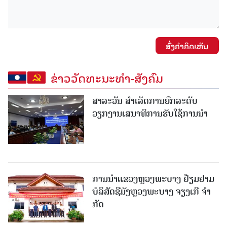
ສົ່ງຄໍາຄິດເຫັນ
ຂ່າວວັດທະນະທຳ-ສັງຄົມ
ສາລະວັນ ສໍາເລັດການຍົກລະດັບ
ວຽກງານເສນາທິການຮັບໃຊ້ການນໍາ
ການນຳແຂວງຫຼວງພະບາງ ຢ້ຽມ​ຢາມ
ບໍ​ລິ​ສັດຊີມັງຫຼວງພະບາງ ຈຽງເກີ ຈໍາ
ກັດ