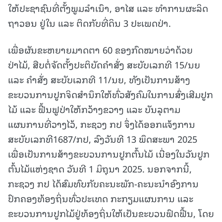
ໃຫ້ປະຊາຊົນທີ່ຕັ້ງພູມລໍາເນົາ, ອາໄສ ແລະ ທໍາການຜະລິດ
ຖາວອນ ຢູ່ໃນ ແລະ ຕິດກັບທີ່ດິນ 3 ປະເພດປ່າ.
ເພື່ອຜັນຂະຫຍາຍມາດຕາ 60 ຂອງກົດໝາຍວ່າດ້ວຍ
ປ່າໄມ້, ສືບຕໍ່ຈັດຕັ້ງປະຕິບັດຄໍາສັ່ງ ສະບັບເລກທີ 15/ນຍ
ແລະ ຄໍາສັ່ງ ສະບັບເລກທີ 11/ນຍ, ທັງເປັນການສ້າງ
ຂະບວນການປູກຈິດສຳນຶກໃຫ້ທົ່ວສັງຄົມໃນການສົ່ງເສີມປູກ
ໄມ້ ແລະ ຟື້ນຟູປ່າໃຫ້ກວ້າງຂວາງ ແລະ ບັນລຸຕາມ
ແຜນການທີ່ວາງໄວ້, ກະຊວງ ກປ ຈຶ່ງໄດ້ອອກແຈ້ງການ
ສະບັບເລກທີ1687/ກປ, ລົງວັນທີ 13 ພຶດສະພາ 2025
ເພື່ອເປັນການສ້າງຂະບວນການປູກຕົ້ນໄມ້ ເນື່ອງໃນວັນປູກ
ຕົ້ນໄມ້ແຫ່ງຊາດ ວັນທີ 1 ມິຖຸນາ 2025. ນອກຈາກນີ້,
ກະຊວງ ກປ ໄດ້ສົມທົບກັບຄະນະພັກ-ຄະນະນຳອົງການ
ປົກຄອງທ້ອງຖິ່ນທົ່ວປະເທດ ກະກຽມແຜນການ ແລະ
ຂະບວນການປູກໄມ້ຢູ່ທ້ອງຖິ່ນໃຫ້ເປັນຂະບວນຟົດຟື້ນ, ໂດຍ