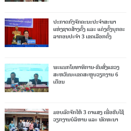
ປະກາດກົງຈັກຄະນະປະຈໍາສະພາ
ແຫ່ງຊາດສ້າງຕັ້ງ ແລະ ແຕ່ງຕັ້ງບຸກຄະ
ລາກອນປະຈໍາ 3 ເຂດເລືອກຕັ້ງ
ພະແນກໂຍທາທິການ-ຂົນສົ່ງແຂວງ
ສະຫວັນນະເຂດສະຫຼຸບວຽກງານ 6
ເດືອນ
ມອບລົດຈັກໃຫ້ 3 ຕາແສງ ເພື່ອຮັບໃຊ້
ວຽກງານບໍລິຫານ ແລະ ພັດທະນາ