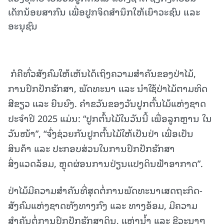
ເດັກນ້ອຍສາກົນ ເພື່ອປູກຈິດສໍານຶກໃຫ້ເຍົາວະຊົນ ແລະ
ອະນຸຊົນ
ກໍຄືທົ່ວສັງຄົມໃຫ້ເຫັນໄດ້ເຖິງຄວາມສໍາຄັນຂອງປ່າໄມ້,
ການປົກປັກຮັກສາ, ພັດທະນາ ແລະ ນໍາໃຊ້ປ່າໄມ້ຕາມທິດ
ສີຂຽວ ແລະ ຍືນຍົງ. ຄຳຂວັນຂອງວັນປູກຕົ້ນໄມ້ແຫ່ງຊາດ
ປະຈໍາປີ 2025 ແມ່ນ: “ປູກຕົ້ນໄມ້ໃນວັນນີ້ ເພື່ອລູກຫຼານ ໃນ
ວັນໜ້າ”, “ຈົ່ງຊ່ວຍກັນປູກຕົ້ນໄມ້ໃຫ້ເປັນປ່າ ເພື່ອເປັນ
ສິນຄ້າ ແລະ ປະກອບສ່ວນໃນການປົກປັກຮັກສາ
ສິ່ງແວດລ້ອມ, ຫຼຸດຜ່ອນການປ່ຽນແປງດິນຟ້າອາກາດ”.
ປ່າໄມ້ມີຄວາມສໍາຄັນທີ່ສຸດຕໍ່ການພັດທະນາເສດຖະກິດ-
ສັງຄົມແຫ່ງຊາດທັງທາງກົງ ແລະ ທາງອ້ອມ, ມີຄວາມ
ສຳຄັນຕໍ່ການປົກປັກຮັກສາດິນ, ແຫຼ່ງນໍ້າ ແລະ ຊີວະນາໆ