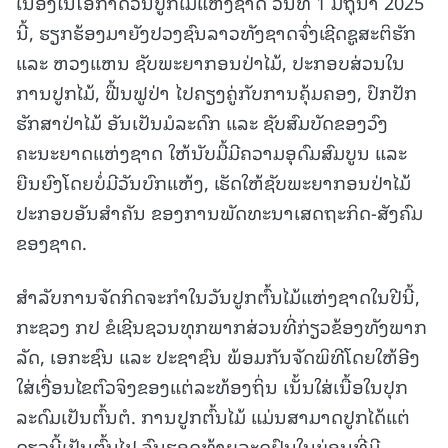
ເນື່ອງໃນໂອກາດວັນປູກໄມ້ແຫ່ງຊາດ ວັນທີ 1 ມີຖຸນາ 2025
ນີ້, ຮຽກຮ້ອງມາຍັງປວງຊົນລາວທັງຊາດຈົ່ງເຊີດຊູສະຕິຮັກ
ແລະ ຫວງແຫນ ຊັບພະຍາກອນປ່າໄມ້, ປະກອບສ່ວນໃນ
ການປູກໄມ້, ຟື້ນຟູປ່າ ໄປຄຽງຄູ່ກັບການຄຸ້ມຄອງ, ປົກປັກ
ຮັກສາປ່າໄມ້ ອັນເປັນມໍລະດົກ ແລະ ຊັບສົມບັດຂອງວົງ
ຄະນະຍາດແຫ່ງຊາດ ໃຫ້ນັບມື້ມີຄວາມອຸດົມສົມບູນ ແລະ
ຍືນຍົງໂດຍບໍ່ມີວັນບົກແຫ້ງ, ເຮັດໃຫ້ຊັບພະຍາກອນປ່າໄມ້
ປະກອບອັນສຳຄັນ ຂອງການພັດທະນາເສດຖະກິດ-ສັງຄົມ
ຂອງຊາດ.
ສໍາລັບການຈັດກິດຈະກໍາໃນວັນປູກຕົ້ນໄມ້ແຫ່ງຊາດໃນປີນີ້,
ກະຊວງ ກປ ຂໍເຊີນຊວນທຸກພາກສ່ວນທີ່ກ່ຽວຂ້ອງທັງພາກ
ລັດ, ເອກະຊົນ ແລະ ປະຊາຊົນ ພ້ອມກັນຈັດພິທີໂດຍໃຫ້ອີງ
ໃສ່ເງື່ອນໄຂຕົວຈິງຂອງແຕ່ລະທ້ອງຖິ່ນ ເນັ້ນໃສ່ເນື້ອໃນປຸກ
ລະດົມເປັນຕົ້ນຕໍ. ການປູກຕົ້ນໄມ້ ແມ່ນສາມາດປູກໄດ້ແຕ່
ດຽວນີ້ເປັນຕົ້ນໄປ ຈົນຮອດທ້າຍລະດູຝົນໃນບ່ອນທີ່ມີ