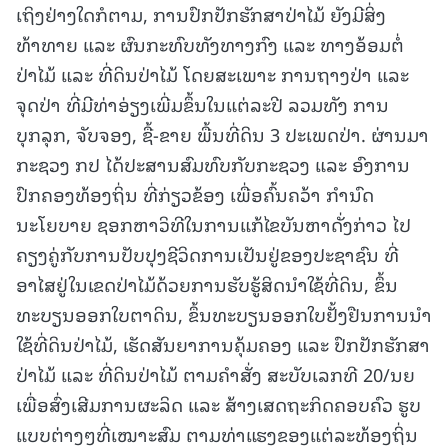
ເຖິງຢ່າງໃດກໍຕາມ, ການປົກປັກຮັກສາປ່າໄມ້ ຍັງມີສິ່ງ
ທ້າທາຍ ແລະ ຜົນກະທົບທັງທາງກົງ ແລະ ທາງອ້ອມຕໍ່
ປ່າໄມ້ ແລະ ທີ່ດິນປ່າໄມ້ ໂດຍສະເພາະ ການຖາງປ່າ ແລະ
ຈຸດປ່າ ທີ່ມີທ່າອ່ຽງເພີ່ມຂຶ້ນໃນແຕ່ລະປີ ລວມທັງ ການ
ບຸກລຸກ, ຈັບຈອງ, ຊື້-ຂາຍ ພື້ນທີ່ດິນ 3 ປະເພດປ່າ. ຜ່ານມາ
ກະຊວງ ກປ ໄດ້ປະສານສົມທົບກັບກະຊວງ ແລະ ອົງການ
ປົກຄອງທ້ອງຖິ່ນ ທີ່ກ່ຽວຂ້ອງ ເພື່ອຄົ້ນຄວ້າ ກໍານົດ
ນະໂຍບາຍ ຊອກຫາວິທີໃນການແກ້ໄຂບັນຫາດັ່ງກ່າວ ໄປ
ຄຽງຄູ່ກັບການປັບປຸງຊີວິດການເປັນຢູ່ຂອງປະຊາຊົນ ທີ່
ອາໄສຢູ່ໃນເຂດປ່າໄມ້ດ້ວຍການຮັບຮູ້ສິດນໍາໃຊ້ທີ່ດິນ, ຂຶ້ນ
ທະບຽນອອກໃບຕາດິນ, ຂຶ້ນທະບຽນອອກໃບຢັ້ງຢືນການນໍາ
ໃຊ້ທີ່ດິນປ່າໄມ້, ເຮັດສັນຍາການຄຸ້ມຄອງ ແລະ ປົກປັກຮັກສາ
ປ່າໄມ້ ແລະ ທີ່ດິນປ່າໄມ້ ຕາມຄຳສັ່ງ ສະບັບເລກທີ 20/ນຍ
ເພື່ອສົ່ງເສີມການຜະລິດ ແລະ ສ້າງເສດຖະກິດຄອບຄົວ ຮູບ
ແບບຕ່າງໆທີ່ເໝາະສົມ ຕາມທ່າແຮງຂອງແຕ່ລະທ້ອງຖິ່ນ