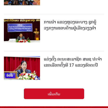
ການນຳ ແຂວງຫຼວງພະບາງ ຊຸກຍູ້
ວຽກງານຮອບດ້ານຢູ່ເມືອງວຽງຄໍາ
ແຕ່ງຕັ້ງ ຄະນະສະມາຊິກ ສພຊ ປະຈຳ
ເຂດເລືອກຕັ້ງທີ 17 ແຂວງອັດຕະປື
ເພີ່ມເຕີມ