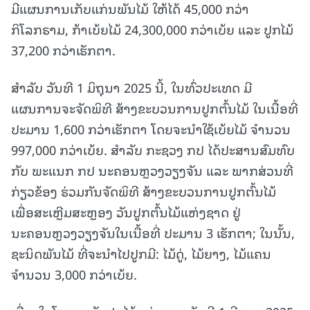
ມີແຜນການເກັບແກ່ນພັນໄມ້ ໃຫ້ໄດ້ 45,000 ກວ່າ
ກິໂລກຣາມ, ກ້າເບ້ຍໄມ້ 24,300,000 ກວ່າເບ້ຍ ແລະ ປູກໄມ້
37,200 ກວ່າເຮັກຕາ.
ສຳລັບ ວັນທີ 1 ມິຖຸນາ 2025 ນີ້, ໃນທົ່ວປະເທດ ມີ
ແຜນການຈະຈັດພິທີ ສ້າງຂະບວນການປູກຕົ້ນໄມ້ ໃນເນື້ອທີ່
ປະມານ 1,600 ກວ່າເຮັກຕາ ໂດຍຈະນໍາໃຊ້ເບ້ຍໄມ້ ຈໍານວນ
997,000 ກວ່າເບ້ຍ. ສຳລັບ ກະຊວງ ກປ ໄດ້ປະສານສົມທົບ
ກັບ ພະແນກ ກປ ນະຄອນຫຼວງວຽງຈັນ ແລະ ພາກສ່ວນທີ່
ກ່ຽວຂ້ອງ ຮ່ວມກັນຈັດພິທີ ສ້າງຂະບວນການປູກຕົ້ນໄມ້
ເພື່ອສະເຫຼີມສະຫຼອງ ວັນປູກຕົ້ນໄມ້ແຫ່ງຊາດ ຢູ່
ນະຄອນຫຼວງວຽງຈັນໃນເນື້ອທີ່ ປະມານ 3 ເຮັກຕາ; ໃນນັ້ນ,
ຊະນິດພັນໄມ້ ທີ່ຈະນຳໄປປູກມີ: ໄມ້ດູ່, ໄມ້ຍາງ, ໄມ້ແຄນ
ຈຳນວນ 3,000 ກວ່າເບ້ຍ.