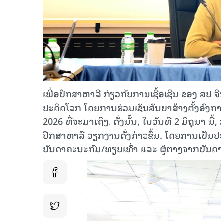
ເພື່ອປຶກສາຫາລື ກ່ຽວກັບການເຊື້ອເຊີນ ຂອງ ສປ 
ປະດິດໂລກ ໂດຍການຮ່ວມເຊັນສັນຍາສ້າງຕັ້ງອົງການ
2026 ທີ່ຈະມາເຖິງ. ດັ່ງນັ້ນ, ໃນວັນທີ 2 ມິຖຸນາ 
ປຶກສາຫາລື ວຽກງານດັ່ງກ່າວຂຶ້ນ. ໂດຍການເປັ
ບັນດາຄະນະກົມ/ທຽບເທົ່າ ແລະ ຜູ້ຕາງຈາກບັນດາ