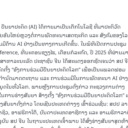
 ປັນຍາປະດິດ (AI) ໄດ້ກາຍມາເປັນເຕັກໂນໂລຊີ ທີ່ມາປະຕິວັດ
ບອັນໃຫຍ່ຫຼວງຕໍ່ການພັດທະນາເສດຖະກິດ ແລະ ສັງຄົມຂອງໂ
ວມມືດ້ານ AI ຢ່າງເປັນທາງການເກີດຂຶ້ນ. ໃນພິທີເປີດການປະຊຸມ
ference, ທີ່ນະຄອນຊຽງໄຮ, ເດືອນກໍລະກົດ, ປີ 2025 ທີ່ຜ່ານມາ
ງ ສາທາລະນະລັດ ປະຊາຊົນ ຈີນ ໄດ້ສະແດງອອກຊັດເຈນວ່າ ສປ ຈ
ຕັ້ງ “ອົງການຮ່ວມມືປັນຍາປະດິດໂລກ” ເພື່ອເປັນແພລດຟອມ
ກຳນົດມາດຕະຖານ ແລະ ການຮ່ວມມືໃນການພັດທະນາ AI ຢ່າງ
ຸດໃນທົ່ວໂລກ. ພາຍຫຼັງການປະຊຸມດັ່ງກ່າວ ກະຊວງການຕ່າງ
ບໃນການຮ່າງສັນຍາ ສ້າງຕັ້ງ “ອົງການຮ່ວມມືປັນຍາປະດິດໂລກ” 
ສັນຍາດັ່ງກ່າວ ໂດຍເຊີນປະເທດຕ່າງໆ ເຂົ້າຮ່ວມເຊັ່ນ: ສປປ ລາ
ຣາຊິວ, ອາຟຣິກາໃຕ້, ບັນດາປະເທດອາຊີກາງ ແລະ ອາເມຣິກາລາ
ັນ ສປ ຈີນ ໃນຖານະປະເທດເຈົ້າພາບ ໄດ້ສົ່ງຮ່າງສັນຍາສຸດທ້