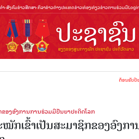
ຳ-ສັງຄົມ
ຂ່າວສືກສາ-ກິລາ
ຂ່າວຕ່າງປະເທດ
ຂ່າວທ່ອງທ່ຽວ
ຂ່າວການຮ່ວມມື
Logi
ຕ້ອນຮັບປີທ່ອງທ່ຽວລ
ຊິກຂອງອົງການການຮ່ວມມືປັນຍາປະດິດໂລກ
ໝັກເຂົ້າເປັນສະມາຊິກຂອງອົງກາ