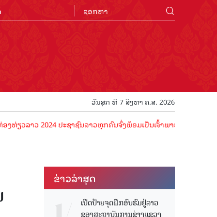
n
ວັນສຸກ ທີ 7 ສິງຫາ ຄ.ສ. 2026
າວ 2024 ປະຊາຊົນລາວທຸກຄົນຈົ່ງພ້ອມເປັນເຈົ້າພາບທີ່ດີ ຕ້ອນຮັບນັກທ່ອງທ່
ຂ່າວ​ລ່າ​ສຸດ
ນ
ເປີດປ້າຍຈຸດຝຶກອົບຮົມຢູ່ລາວ
ຂອງສະຖາບັນການຊ່າງແຂວງ