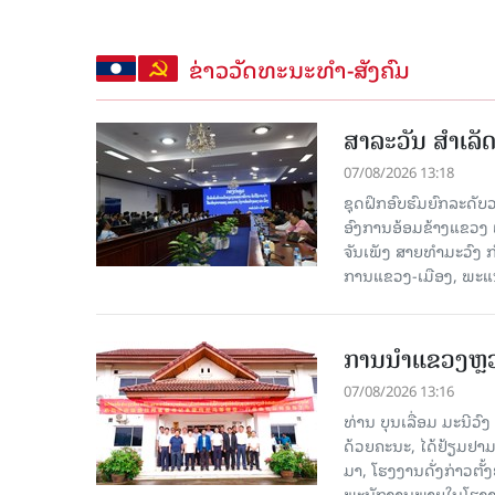
ຂ່າວວັດທະນະທຳ-ສັງຄົມ
ສາລະວັນ ສໍາເລ
07/08/2026 13:18
ຊຸດຝຶກອົບຮົມຍົກລະດ
ອົງການອ້ອມຂ້າງແຂວງ ແລະ
ຈັນເພັງ ສາຍທຳມະວົງ 
ການແຂວງ-ເມືອງ, ພະແນ
ການນຳແຂວງຫຼວງພ
07/08/2026 13:16
ທ່ານ ບຸນເລື່ອມ ມະນີວ
ດ້ວຍຄະນະ, ໄດ້ຢ້ຽມຢາມ-ເຮ
ມາ, ໂຮງ​ງານ​ດັ່ງ​ກ່າວ
ພະນັກງານພາຍໃນໂຮງງ