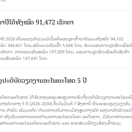
ານາປີໄດ້ທັງໝົດ 91,472 ເຮັກຕາ
າປີ 2026 ທົ່ວແຂວງຄໍາມ່ວນມີເນື້ອທີ່ແຜນປູກເຂົ້ານາປີລວມທັງໝົດ 94,102
ລິດ 344,651 ໂຕນ,ໝົດແນວພັນເຂົ້າ 5,646 ໂຕນ, ສ່ວນແຜນການປູກພືດເພື່ອເປ
ຮັກຕາ, ຄາດຄະເນຜົນຜະລິດ 197,009 ໂຕນ; ແຜນການປູກພືດເພື່ອເປັນສິນຄ້າ
ະເນຜົນຜະລິດ 147,641 ໂຕນ.
ັ້ງປະຕິບັດວຽກງານອະໄພຍະໂທດ 5 ປີ
ທດລະດັບຊາດ ໄດ້ຈັດກອງປະຊຸມສະຫຼຸບການຈັດຕັ້ງປະຕິບັດວຽກງານອະໄພຍ
ວາງທິດທາງ 5 ປີ (2026-2030) ຂຶ້ນໃນວັນທີ 7 ສິງຫານີ້ ທີ່ນະຄອນຫຼວງວຽງຈັນ
ານ ຄໍາພັນ ພົມມະທັດ ກຳມະການກົມການເມືອງສູນກາງພັກ ຮອງນາຍົກລັດຖະມົ
ິທຳ ທັງເປັນປະທານຄະນະກຳມະການອະໄພຍະໂທດ ລະດັບຊາດ, ມີບັນດາທ່ານຄະ
ກຳມະການອະໄພຍະໂທດລະດັບຊາດ ແລະ ພາກສ່ວນທີ່ກ່ຽວຂ້ອງເຂົ້າຮ່ວມ.