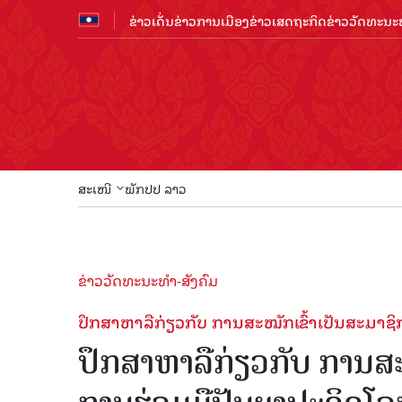
ຂ່າວເດັ່ນ
ຂ່າວການເມືອງ
ຂ່າວເສດຖະກິດ
ຂ່າວວັດທະນະທ
ສະເໜີ
ພັກປປ ລາວ
ຂ່າວວັດທະນະທຳ-ສັງຄົມ
ປຶກສາຫາລືກ່ຽວກັບ ການສະໝັກເຂົ້າເປັນສະມາ
ປຶກສາຫາລືກ່ຽວກັບ ການສະ