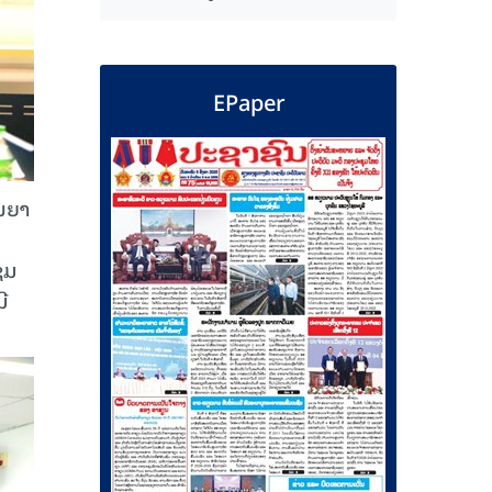
EPaper
ັນຍາ
ຊຸມ
ີ