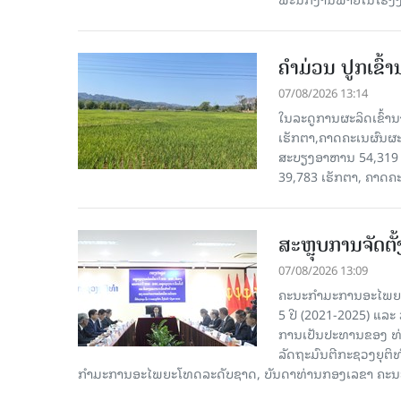
ຄໍາມ່ວນ ປູກເຂົ້
07/08/2026 13:14
ໃນລະດູການຜະລິດເຂົ້ານ
ເຮັກຕາ,ຄາດຄະເນຜົນຜະ
ສະບຽງອາຫານ 54,319 ເ
39,783 ເຮັກຕາ, ຄາດຄ
ສະຫຼຸບການຈັດຕ
07/08/2026 13:09
ຄະນະກຳມະການອະໄພຍະໂ
5 ປີ (2021-2025) ແລະ 
ການເປັນປະທານຂອງ ທ່
ລັດຖະມົນຕີກະຊວງຍຸຕ
ກໍາມະການອະໄພຍະໂທດລະດັບຊາດ, ບັນດາທ່ານກອງເລຂາ ຄະນະ