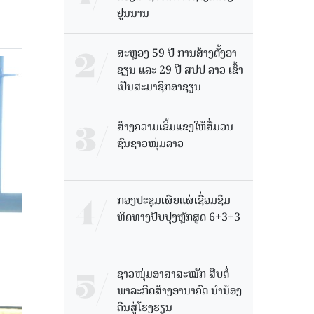
ຢູນນານ
ສະຫຼອງ 59 ປີ ການສ້າງຕັ້ງອາ
ຊຽນ ແລະ 29 ປີ ສປປ ລາວ ເຂົ້າ
ເປັນສະມາຊິກອາຊຽນ
ສ້າງຄວາມເຂັ້ມແຂງໃຫ້ສື່ມວນ
ຊົນຊາວໜຸ່ມລາວ
ກອງປະຊຸມເຜີຍແຜ່ເຊື່ອມຊຶມ
ທິດທາງປັບປຸງຫຼັກສູດ 6+3+3
ຊາວໜຸ່ມອາສາສະໝັກ ສືບຕໍ່
ພາລະກິດສ້າງອານາຄົດ ນໍານ້ອງ
ຄືນສູ່ໂຮງຮຽນ