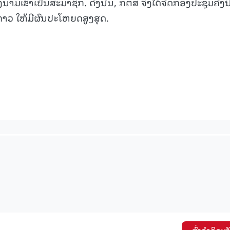
ມເຂົ້າເປັນສະມາຊິກ. ດັ່ງນັ້ນ, ກຕສ ຈຶ່ງໄດ້ຈັດກອງປະຊຸມຄັ້ງນີ້
ງກ່າວ ໃຫ້ມີຜົນປະໂຫຍດສູງສຸດ.