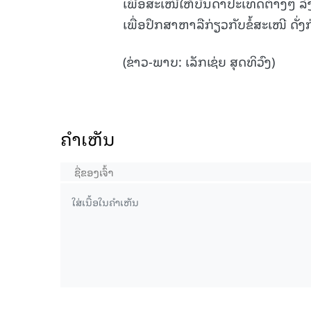
ເພື່ອສະເໜີໃຫ້ບັນດາປະເທດຕ່າງໆ ລົງນາ
ເພື່ອປຶກສາຫາລືກ່ຽວກັບຂໍ້ສະເໜີ ດັ່
(ຂ່າວ-ພາບ: ເລັກເຊ່ຍ ສຸດທິວົງ)
ຄໍາເຫັນ