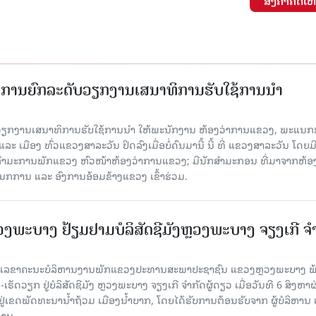
ສົ່ງຄໍາຄິດເຫ
ັດການຍົກລະດັບວຽກງານເສນາທິການຮັບໃຊ້ການນໍາ
ັບວຽກງານເສນາທິການຮັບໃຊ້ການນໍາ ໃຫ້ພະນັກງານ ຫ້ອງວ່າການແຂວງ, ພະແນກ
 ເມືອງ ທົ່ວແຂວງສາລະວັນ ປິດລົງເມື່ອ​ບໍ່​ດົນ​ມາ​ນີ້ ນີ້ ທີ່ ແຂວງສາລະວັນ ໂດຍ​ມ
ກຳມະການພັກແຂວງ ຫົວໜ້າຫ້ອງວ່າການແຂວງ; ມີນັກສຳມະກອນ ທີ່ມາຈາກຫ້ອງ
ກການ ແລະ ອົງການອ້ອມຂ້າງແຂວງ ເຂົ້າຮ່ວມ.
ະບາງ ຢ້ຽມ​ຢາມບໍ​ລິ​ສັດຊີມັງຫຼວງພະບາງ ຈຽງເກີ ຈໍ
ົງ ເລ​ຂາ​ຄະ​ນະ​ບໍ​ລິ​ຫານ​ງານ​ພັກແຂວງປະທານສະພາປະຊາຊົນ ແຂວງຫຼວງພະບາງ 
ັດວຽກ ຢູ່ບໍລິສັດຊີມັງ ຫຼວງພະບາງ ຈຽງເກີ ຈໍາກັດຜູ້ດຽວ ເມື່ອ​ວັນ​ທີ 6 ສິງ​ຫາ​ຜ
ຕັ້ງຢູ່ເຂດພັດທະນານ້ຳຖ້ວມ ເມືອງນໍ້າບາກ, ໂດຍໄດ້ຮັບການຕ້ອນຮັບຈາກ ຜູ້ບໍລິຫານ
ານ.