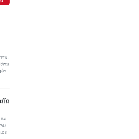
ັນ
ການ,
ີທ່ານ
ວ່າ
າກັດ
ພ້ອມ
່ານ​
 ແລະ