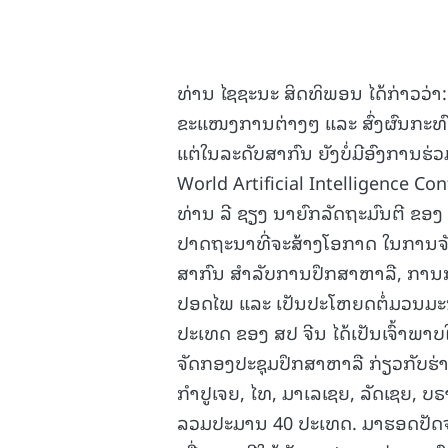
ທ່ານ ໄຊຊະນະ ສິດທິພອນ ໄດ້ກ່າວວ່າ:
ຂະແໜງການຕ່າງໆ ແລະ ສົ່ງຜົນກະທົ
ແຕ່ໃນລະດັບສາກົນ ຍັງບໍ່ມີອົງການຮ່
World Artificial Intelligence Con
ທ່ານ ລີ ຊຽງ ນາຍົກລັດຖະມົນຕີ ຂອ
ປາດຖະນາທີ່ຈະສ້າງໂອກາດ ໃນການຈັດ
ສາກົນ ສຳລັບການປຶກສາຫາລື, ການ
ປອດໄພ ແລະ ເປັນປະໂຫຍດຕໍ່ມວນມະນ
ປະເທດ ຂອງ ສປ ຈີນ ໄດ້ເປັນເຈົ້າພາ
ຈັດກອງປະຊຸມປຶກສາຫາລື ກ່ຽວກັບຮ່າງ
ກຳປູເຈຍ, ໄທ, ມາເລເຊຍ, ລັດເຊຍ, ບ
ລວມປະມານ 40 ປະເທດ. ມາຮອດປັດຈຸບ