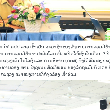
ຈີນ ໃຫ້ ສປປ ລາວ ເຂົ້າເປັນ ສະມາຊິກຂອງອົງການການຮ່ວມມືປ
 ການຮ່ວມມືປັນຍາປະດິດໂລກ ທີ່ຈະເປີດໃຫ້ເຊັນໃນເດືອນ 7 ປີ
ນີ້, ກະຊວງເຕັກໂນໂລຊີ ແລະ ການສື່ສານ (ກຕສ) ຈຶ່ງໄດ້ຈັດກອງປະ
ນປະທານຂອງ ທ່ານ ໄຊຊະນະ ສິດທິພອນ ຮອງລັດຖະມົນຕີ ກຕສ ມ
ກະຊວງ ຂະແໜງການທີ່ກ່ຽວຂ້ອງ ເຂົ້າຮ່ວມ.