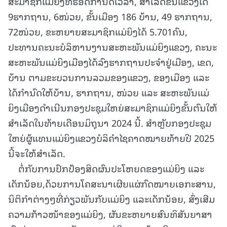
ສະມາຊິກແມ່ຍິງທີ່ຮອດກໍານົດເວລາ, ສໍາເລັດຂັ້ນແຂວງໄດ້
9ຮາກຖານ, 6ໜ່ວຍ, ຂັ້ນເມືອງ 186 ບ້ານ, 49 ຮາກຖານ,
72ໜ່ວຍ, ຂະຫຍາຍສະມາຊິກແມ່ຍິງໄດ້ 5.701ຄົນ,
ປະທານຄະນະບໍລິຫານງານສະຫະພັນແມ່ຍິງແຂວງ, ຄະນະ
ສະຫະພັນແມ່ຍິງເມືອງໄດ້ລົງຮາກຖານປະຈໍາຢູ່ເມືອງ, ເຂດ,
ບ້ານ ຕາມຂະບວນການລວມຂອງແຂວງ, ຂອງເມືອງ ແລະ
ໄດ້ກໍານົດໃຫ້ບ້ານ, ຮາກຖານ, ໜ່ວຍ ແລະ ສະຫະພັນແມ່
ຍິງເມືອງດໍາເນີນກອງປະຊຸມໃຫຍ່ສະມາຊິກແມ່ຍິງຂັ້ນຕົນໃຫ້
ສໍາເລັດໃນທ້າຍເດືອນມິຖຸນາ 2024 ນີ້. ສໍາຫຼັບກອງປະຊຸມ
ໃຫຍ່ຜູ້ແທນແມ່ຍິງແຂວງບໍລິຄໍາໄຊຄາດໝາຍທ້າຍປີ 2025
ນີ້ຈະໃຫ້ສຳເລັດ.
ຕໍ່ກັບການປົກປ້ອງສິດຜົນປະໂຫຍດຂອງແມ່ຍິງ ແລະ
ເດັກນ້ອຍ,ດ້ວຍການໂຄສະນາເຜີຍແຜ່ກົດໝາຍເອກະສານ,
ນິຕິກໍາຕ່າງໆທີ່ກ່ຽວພັນກັບແມ່ຍິງ ແລະເດັກນ້ອຍ, ສົ່ງເສີມ
ຄວາມກ້າວໜ້າຂອງແມ່ຍິງ, ຜັນຂະຫຍາຍສົນທິສັນຍາສາ