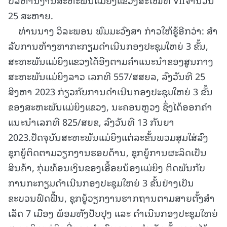
25 ສະຫາຍ.
ທ່ານນາງ ວິລະພອນ ພົມມະວົງສາ ກ່າວໃຫ້ຮູ້ອີກວ່າ: ສໍາ
ລັບການຫ້າງຫາກະກຽມດໍາເນີນກອງປະຊຸມໃຫຍ່ 3 ຂັ້ນ,
ສະຫະພັນແມ່ຍິງແຂວງໄດ້ອີງຕາມຄໍາແນະນໍາຂອງສູນກາງ
ສະຫະພັນແມ່ຍິງລາວ ເລກທີ 557/ສສຍລ, ລົງວັນທີ 25
ສິງຫາ 2023 ກ່ຽວກັບການດໍາເນີນກອງປະຊຸມໃຫຍ່ 3 ຂັ້ນ
ຂອງສະຫະພັນແມ່ຍິງແຂວງ, ນະຄອນຫຼວງ ຊຶ່ງໄດ້ອອກຄໍາ
ແນະນໍາເລກທີ 825/ສຍຂ, ລົງວັນທີ 13 ກັນຍາ
2023.ປັດຈຸບັນສະຫະພັນແມ່ຍິງແຕ່ລະຂັ້ນພວມສຸມໃສ່ລົງ
ຊຸກຍູ້ຕິດຕາມວຽກງານຮອບດ້ານ, ຊຸກຍູ້ການຜະລິດເປັນ
ສິນຄ້າ, ກຸ່ມທ້ອນເງິນຂອງເອື້ອຍນ້ອງແມ່ຍິງ ຕິດພັນກັບ
ການກະກຽມດໍາເນີນກອງປະຊຸມໃຫຍ່ 3 ຂັ້ນຢ່າງເປັນ
ຂະບວນຟົດຟື້ນ, ຊຸກຍູ້ວຽກງານຮາກຖານຕາມສາຍຕັ້ງສໍາ
ເລັດ 7 ເມືອງ ພ້ອມທັງປັບປຸງ ແລະ ດໍາເນີນກອງປະຊຸມໃຫຍ່