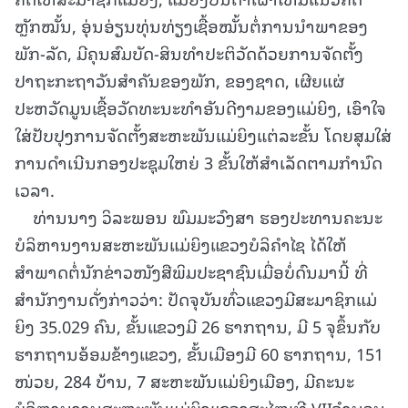
ຫຼັກໝັ້ນ, ອຸ່ນອ່ຽນທຸ່ນທ່ຽງເຊື້ອໝັ້ນຕໍ່ການນໍາພາຂອງ
ພັກ-ລັດ, ມີຄຸນສົມບັດ-ສິນທໍາປະຕິວັດດ້ວຍການຈັດຕັ້ງ
ປາຖະກະຖາວັນສໍາຄັນຂອງພັກ, ຂອງຊາດ, ເຜີຍແຜ່
ປະຫວັດມູນເຊື້ອວັດທະນະທໍາອັນດີງາມຂອງແມ່ຍິງ, ເອົາໃຈ
ໃສ່ປັບປຸງການຈັດຕັ້ງສະຫະພັນແມ່ຍິງແຕ່ລະຂັ້ນ ໂດຍສຸມໃສ່
ການດໍາເນີນກອງປະຊຸມໃຫຍ່ 3 ຂັ້ນໃຫ້ສໍາເລັດຕາມກໍານົດ
ເວລາ.
ທ່ານນາງ ວິລະພອນ ພົມມະວົງສາ ຮອງປະທານຄະນະ
ບໍລິຫານງານສະຫະພັນແມ່ຍິງແຂວງບໍລິຄໍາໄຊ ໄດ້ໃຫ້
ສຳພາດຕໍ່ນັກຂ່າວໜັງສືພິມປະຊາຊົນເມື່ອບໍ່ດົນມານີ້ ທີ່
ສຳນັກງານດັ່ງກ່າວວ່າ: ປັດຈຸບັນທົ່ວແຂວງມີສະມາຊິກແມ່
ຍິງ 35.029 ຄົນ, ຂັ້ນແຂວງມີ 26 ຮາກຖານ, ມີ 5 ຈຸຂຶ້ນກັບ
ຮາກຖານອ້ອມຂ້າງແຂວງ, ຂັ້ນເມືອງມີ 60 ຮາກຖານ, 151
ໜ່ວຍ, 284 ບ້ານ, 7 ສະຫະພັນແມ່ຍິງເມືອງ, ມີຄະນະ
ບໍລິຫານງານສະຫະພັນແມ່ຍິງແຂວງສະໄໝທີ VIIຈໍານວນ