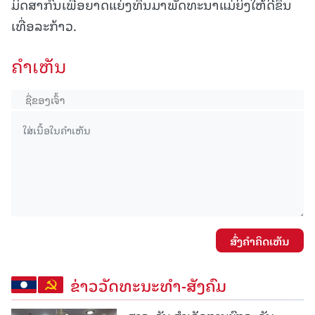
ມິດສາກົນເພື່ອຍາດແຍ່ງທຶນມາພັດທະນາແມ່ຍິງໃຫ້ດີຂຶ້ນ
ເທື່ອລະກ້າວ.
ຄໍາເຫັນ
ສົ່ງຄໍາຄິດເຫັນ
ຂ່າວວັດທະນະທຳ-ສັງຄົມ