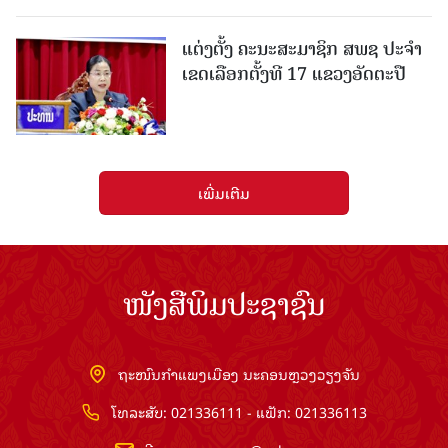
ແຕ່ງຕັ້ງ ຄະນະສະມາຊິກ ສພຊ ປະຈຳ
ເຂດເລືອກຕັ້ງທີ 17 ແຂວງອັດຕະປື
ເພີ່ມເຕີມ
ໜັງສືພິມປະຊາຊົນ
ຖະໜົນກຳແພງເມືອງ ນະຄອນຫຼວງວຽງຈັນ
ໂທລະສັບ: 021336111 - ແຟັກ: 021336113