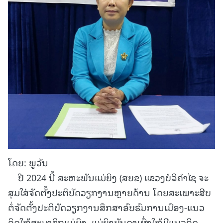
ໂດຍ: ພູວັນ
ປີ 2024 ນີ້ ສະຫະພັນແມ່ຍິງ (ສຍຂ) ແຂວງບໍລິຄຳໄຊ ຈະ
ສຸມໃສ່ຈັດຕັ້ງປະຕິບັດວຽກງານຫຼາຍດ້ານ ໂດຍສະເພາະສືບ
ຕໍ່ຈັດຕັ້ງປະຕິບັດວຽກງານສຶກສາອົບຮົມການເມືອງ-ແນວ
ຄິດໃຫ້ສະມາຊິກແມ່ຍິງ, ແມ່ຍິງບັນດາເຜົ່າໃຫ້ມີແນວຄິດ