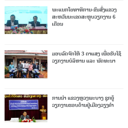
ພະແນກໂຍທາທິການ-ຂົນສົ່ງແຂວງ
ສະຫວັນນະເຂດສະຫຼຸບວຽກງານ 6
ເດືອນ
ມອບລົດຈັກໃຫ້ 3 ຕາແສງ ເພື່ອຮັບໃຊ້
ວຽກງານບໍລິຫານ ແລະ ພັດທະນາ
ການນຳ ແຂວງຫຼວງພະບາງ ຊຸກຍູ້
ວຽກງານຮອບດ້ານຢູ່ເມືອງວຽງຄໍາ