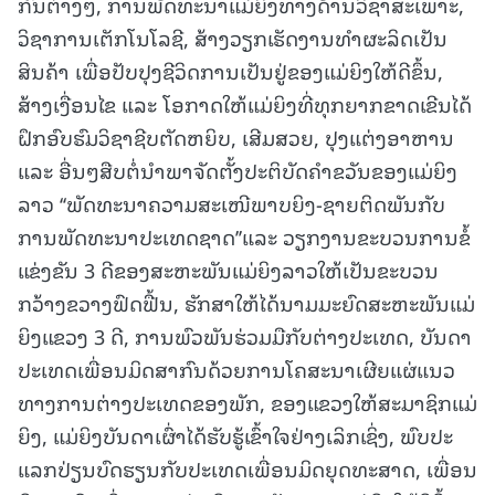
ກົນຕ່າງໆ, ການພັດທະນາແມ່ຍິງທາງດ້ານວິຊາສະເພາະ,
ວິຊາການເຕັກໂນໂລຊີ, ສ້າງວຽກເຮັດງານທໍາຜະລິດເປັນ
ສິນຄ້າ ເພື່ອປັບປຸງຊີວິດການເປັນຢູ່ຂອງແມ່ຍິງໃຫ້ດີຂຶ້ນ,
ສ້າງເງື່ອນໄຂ ແລະ ໂອກາດໃຫ້ແມ່ຍິງທີ່ທຸກຍາກຂາດເຂີນໄດ້
ຝຶກອົບຮົມວິຊາຊີບຕັດຫຍິບ, ເສີມສວຍ, ປຸງແຕ່ງອາຫານ
ແລະ ອື່ນໆສືບຕໍ່ນໍາພາຈັດຕັ້ງປະຕິບັດຄໍາຂວັນຂອງແມ່ຍິງ
ລາວ ‘‘ພັດທະນາຄວາມສະເໜີພາບຍິງ-ຊາຍຕິດພັນກັບ
ການພັດທະນາປະເທດຊາດ’’ແລະ ວຽກງານຂະບວນການຂໍ້
ແຂ່ງຂັນ 3 ດີຂອງສະຫະພັນແມ່ຍິງລາວໃຫ້ເປັນຂະບວນ
ກວ້າງຂວາງຟົດຟື້ນ, ຮັກສາໃຫ້ໄດ້ນາມມະຍົດສະຫະພັນແມ່
ຍິງແຂວງ 3 ດີ, ການພົວພັນຮ່ວມມືກັບຕ່າງປະເທດ, ບັນດາ
ປະເທດເພື່ອນມິດສາກົນດ້ວຍການໂຄສະນາເຜີຍແຜ່ແນວ
ທາງການຕ່າງປະເທດຂອງພັກ, ຂອງແຂວງໃຫ້ສະມາຊິກແມ່
ຍິງ, ແມ່ຍິງບັນດາເຜົ່າໄດ້ຮັບຮູ້ເຂົ້າໃຈຢ່າງເລິກເຊິ່ງ, ພົບປະ
ແລກປ່ຽນບົດຮຽນກັບປະເທດເພື່ອນມິດຍຸດທະສາດ, ເພື່ອນ