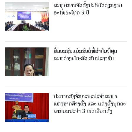
ສະຫຼຸບການຈັດຕັ້ງປະຕິບັດວຽກງານ
ອະໄພຍະໂທດ 5 ປີ
ສື່ມວນຊົນແມ່ນຂົວຕໍ່ທີ່ສໍາຄັນທີ່ສຸດ
ລະຫວ່າງພັກ-ລັດ ກັບປະຊາຊົນ
ປະກາດກົງຈັກຄະນະປະຈໍາສະພາ
ແຫ່ງຊາດສ້າງຕັ້ງ ແລະ ແຕ່ງຕັ້ງບຸກຄະ
ລາກອນປະຈໍາ 3 ເຂດເລືອກຕັ້ງ