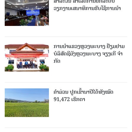
ສາລະວັນ ສໍາເລັດການຍົກລະດັບ
ວຽກງານເສນາທິການຮັບໃຊ້ການນໍາ
ການນຳແຂວງຫຼວງພະບາງ ຢ້ຽມ​ຢາມ
ບໍ​ລິ​ສັດຊີມັງຫຼວງພະບາງ ຈຽງເກີ ຈໍາ
ກັດ
ຄໍາມ່ວນ ປູກເຂົ້ານາປີໄດ້ທັງໝົດ
91,472 ເຮັກຕາ