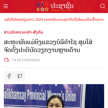
ຮັບປີທ່ອງທ່ຽວລາວ 2024 ປະຊາຊົນລາວທຸກຄົນຈົ່ງພ້ອມເປັນເຈົ້າພາບທີ່ດີ ຕ້
ຂ່າວວັດທະນະທຳ-ສັງຄົມ
ສະຫະພັນແມ່ຍິງແຂວງບໍລິຄຳໄຊ ສຸມໃສ່
ຈັດຕັ້ງປະຕິບັດວຽກງານຫຼາຍດ້ານ
14:54 27/03/2024