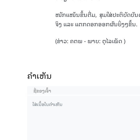
ໜັກແໜ້ນຂຶ້ນຕື່ມ, ສຸມໃສ່ປະຕິບັດບັ
ຈິງ ແລະ ແຕກດອກອອກຜົນຍິ່ງໆຂຶ້ນ.
(ຂ່າວ: ຄຕພ - ພາບ: ຕຸໄລເພັດ )
ຄໍາເຫັນ