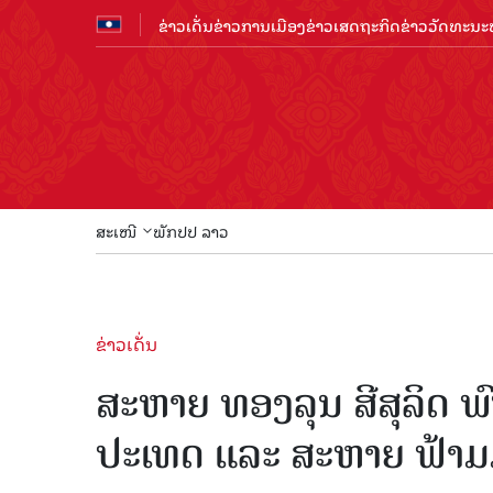
ຂ່າວເດັ່ນ
ຂ່າວການເມືອງ
ຂ່າວເສດຖະກິດ
ຂ່າວວັດທະນະທ
ສະເໜີ
ພັກປປ ລາວ
ຂ່າວເດັ່ນ
ສະຫາຍ ທອງລຸນ ສີສຸລິດ 
ປະເທດ ແລະ ສະຫາຍ ຟ້າມມິ