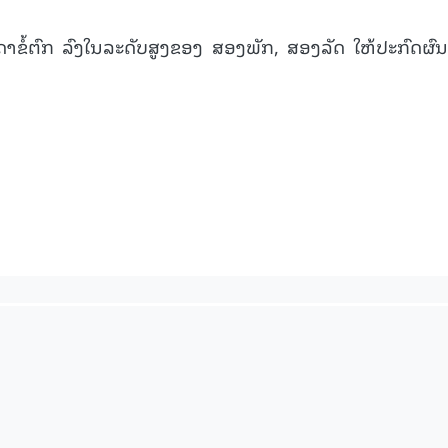
ນດາຂໍ້ຕົກ ລົງໃນລະດັບສູງຂອງ ສອງພັກ, ສອງລັດ ໃຫ້ປະກົດຜົນ