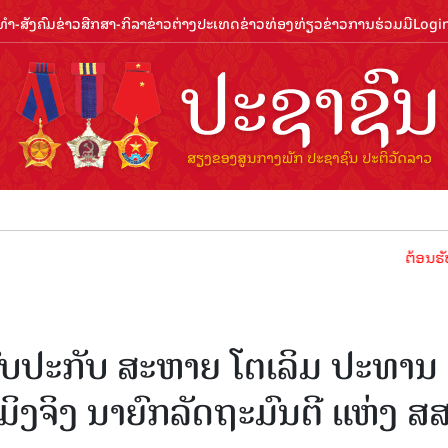
ຳ-ສັງຄົມ
ຂ່າວສືກສາ-ກິລາ
ຂ່າວຕ່າງປະເທດ
ຂ່າວທ່ອງທ່ຽວ
ຂ່າວການຮ່ວມມື
Logi
ຕ້ອນຮັບປີທ່ອງທ່
ພົບປະກັບ ສະຫາຍ ໂຕເລິມ ປະທານ
ງຈິງ ນາຍົກລັດຖະມົນຕີ ແຫ່ງ ສ