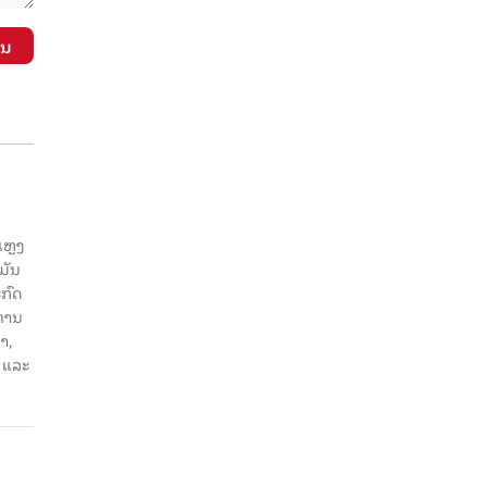
ັນ
ແຫຼງ
ມັນ
ກົດ
ະທານ
າ,
 ແລະ