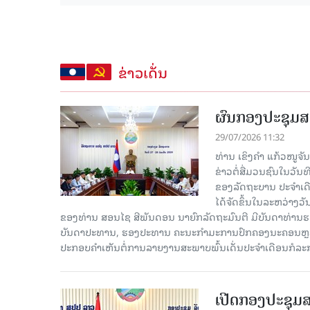
ຂ່າວເດັ່ນ
ຜົນກອງປະຊຸມສ
29/07/2026 11:32
ທ່ານ ເຂິງຄໍາ ແກ້ວໜູຈ
ຂ່າວຕໍ່ສື່ມວນຊົນໃນວັນ
ຂອງລັດຖະບານ ປະຈຳເດ
ໄດ້ຈັດຂຶ້ນໃນລະຫວ່າງວ
ຂອງທ່ານ ສອນໄຊ ສີພັນດອນ ນາຍົກລັດຖະມົນຕີ ມີບັນດາທ່ານຮອງ
ບັນດາປະທານ, ຮອງປະທານ ຄະນະກຳມະການປົກຄອງນະຄອນຫຼວງວຽ
ປະກອບຄຳເຫັນຕໍ່ການລາຍງານສະພາບພົ້ນເດັ່ນປະຈຳເດືອນກໍລະ
ເປີດກອງປະຊຸມສ