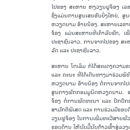
ໄປຂອງ ສະຫາຍ ຫງວຽນຝູຈ້ອງ ເລຂ
ຊຶ່ງແມ່ນການສູນເສຍອັນຍິ່ງໃຫຍ່, ສູ
ຫວຽດນາມ ອ້າຍນ້ອງ. ສະຫາຍເລຂາທິ
ຈ້ອງ ແມ່ນສະຫາຍທີ່ເຄົາລົບຮັກ, ເ
ປະຊາຊົນລາວ. ການຈາກໄປຂອງ ສະຫາ
ລັດ ແລະ ປະຊາຊົນລາວ.
ສະຫາຍ ໂຕເລິມ ກໍໄດ້ສະແດງຄວາມຂອ
ແລະ ຄະນະ ທີ່ໄດ້ເດີນທາງມາຮ່ວມພິ
ຫວຽດນາມ ອ້າຍນ້ອງ ຕໍ່ການຈາກໄ
ສູນກາງພັກກອມມູນິດຫວຽດນາມ. ສ
ຈ້ອງ ຕໍ່ການພັດທະນາ ແລະ ປົກປັ
ສາມັກຄີພິເສດ ແລະ ການຮ່ວມມືຮອ
ວຽນຟູຈ້ອງ ໃນການເພີ່ມທະວີສາຍພົວ
ຮອບດ້ານ ໃຫ້ນັບມື້ນັບກ້າວເຂົ້າສູ່ລວງເ