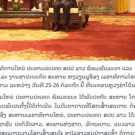
ເລຂາທິການໃຫຍ່ ປະທານປະເທດ ສປປ ລາວ ພ້ອມພັນລະຍາ ແລະ
ໄລ ແລະ ງານຊາປະນະກິດ ສະຫາຍ ຫງວຽນຝູຈ້ອງ ເລຂາທິການໃຫ
ະຫວ່າງ ວັນທີ 25-26 ກໍລະກົດ ນີ້ ທີ່ນະຄອນຫຼວງຮ່າໂນ້ຍ
ານໃຫຍ່ ປະທານປະເທດ ພ້ອມຄະນະ ໄດ້ພົບປະກັບ ສະຫາຍ ໂຕ
ົບປະຄັ້ງນີ້ໄດ້ດຳເນີນ ໃນບັນຍາກາດທີ່ໂສກເສົ້າເສຍດາຍ ຕໍ
ຶ່ງ ສະຫາຍເລຂາທິການໃຫຍ່, ປະທານປະເທດ ສປປ ລາວ ໄດ້
າຊົນ ປະຕິວັດລາວ, ສະພາແຫ່ງຊາດ, ລັດຖະບານ, ແນວລາວ
ຂໍສະແດງຄວາມໂສກເສົ້າເສຍໃຈ ອາໄລອາວອນຢ່າງສຸດຊຶ້ງ ຕໍ່ກາ