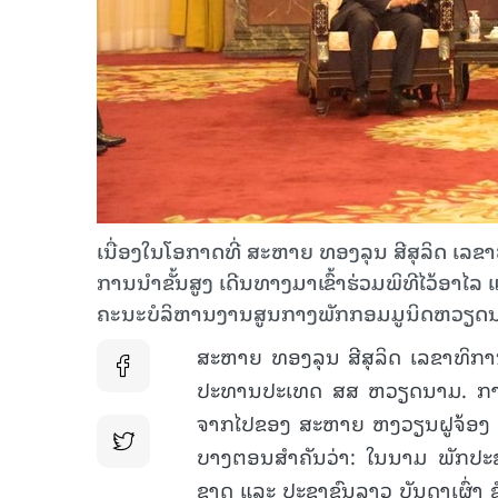
ເນື່ອງໃນໂອກາດທີ່ ສະຫາຍ ທອງລຸນ ສີສຸລິດ 
ການນຳຂັ້ນສູງ ເດີນທາງມາເຂົ້າຮ່ວມພິທີໄວ້ອາ
ຄະນະບໍລິຫານງານສູນກາງພັກກອມມູນິດຫວຽດນາມ ລ
ສະຫາຍ ທອງລຸນ ສີສຸລິດ ເລຂາທິກ
ປະທານປະເທດ ສສ
ຫວຽດນາມ. ການພ
ຈາກໄປຂອງ ສະຫາຍ ຫງວຽນຝູຈ້ອງ ຊ
ບາງຕອນສຳຄັນວ່າ: ໃນນາມ ພັກປະຊ
ຊາດ ແລະ ປະຊາຊົນລາວ ບັນດາເຜົ່າ 