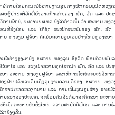
າທິການໃຫຍ່ຄະນະບໍລິຫານງານສູນກາງພັກກອມມູນິດຫວຽ
ນເສຍຜູ້ນໍາປະຕິວັດທີ່ອົງອາດກ້າແກ່ນຂອງ ພັກ, ລັດ ແລະ ປະຊ
ການໃຫຍ່, ປະທານປະເທດ ຍັງໄດ້ກ່າວເນັ້ນວ່າ ສະຫາຍ ຫງວ
15.039(06-08-20
ພື່ອນທີ່ຍິ່ງໃຫຍ່ ແລະ ໃກ້ຊິດ ສະໜິດສະໜົມຂອງ ພັກ, ລັດ
ຍ ຫງວຽນ ຝູຈ້ອງ ກໍແມ່ນຄວາມສູນເສຍຢ່າງໃຫຍ່ຫຼວງຂອງ 
ບໃຈຢ່າງສູງມາຍັງ ສະຫາຍ ທອງລຸນ ສີສຸລິດ ພ້ອມດ້ວຍພັນ
ທີໄວ້ອາໄລ ແລະ ແບ່ງເບົາຄວາມທຸກໂສກນຳ ພັກ, ລັດ ແລະ ປະຊ
ປຂອງ ສະຫາຍ ຫງວຽນຝູຈ້ອງ ເລຂາທິການໃຫຍ່ຄະນະບໍລິຫາ
ອງຝ່າຍໄດ້ຫວນຄືນເຖິງຄຸນງາມຄວາມດີຂອງ ສະຫາຍ ຫງວ
ກຮັກສາປະເທດຫວຽດນາມ ແລະ ການເພີ່ມພູນຄູນສ້າງ ສາຍພົ
ບດ້ານຂອງສອງປະເທດ, ຈະພ້ອມກັນສືບຕໍ່ພາລະກິດຂອງ ສະຫາ
ພັນມິດຕະພາບອັນຍິ່ງໃຫຍ່, ຄວາມສາມັກຄີພິເສດ ແລະ ການຮ່
ລິກຍິ່ງໆຂຶ້ນ.