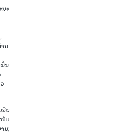
ຄະນະ
,
ຕ້ານ
ພື້ນ
ດ
າວ
ອສືບ
ແໜ້ນ
ນາມ;