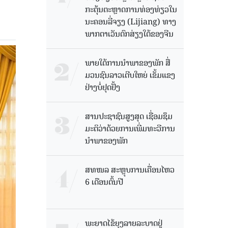
ກະຕຸ້ນຕະຫຼາດການທ່ອງທ່ຽວໃນ
ນະຄອນລີ່ຈຽງ (Lijiang) ທາງ
ພາກຕາເວັນຕົກສ່ຽງໃຕ້ຂອງຈີນ
ພາຍໃຕ້ການນໍາພາຂອງພັກ ສື່
ມວນຊົນລາວເຕີບໃຫຍ່ ເຂັ້ມແຂງ
ຢ່າງບໍ່ຢຸດຢັ້ງ
ສານປະຊາຊົນສູງສຸດ ເຊື່ອມຊຶມ
ມະຕິວ່າດ້ວຍການເພີ່ມທະວີການ
ນຳພາຂອງພັກ
ສທໜລ ສະຫຼຸບການເຄື່ອນໄຫວ
6 ເດືອນຕົ້ນປີ
ພະຍາດໄຂ້ຍຸງລາຍລະບາດຢູ່