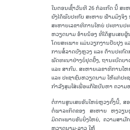
ໃນຕອນເຊົ້າວັນທີ 26 ກໍລະກົດ ນີ້
ຍັງໄດ້ພົບປະກັບ ສະຫາຍ ຟ້າມມິງຈິງ
ສະຫາຍເລຂາທິການໃຫຍ່ ປະທານປະເທ
ຫວຽດນາມ ອ້າຍນ້ອງ ທີ່ໄດ້ສູນເສຍຜູ
ໂດຍສະເພາະ ແມ່ນວຽກງານປັບປຸງ ແລະ 
ການສໍ້ລາດບັງຫຼວງ ແລະ ຕ້ານປະກົດ
ພັດທະນາຢ່າງບໍ່ຢຸດຢັ້ງ, ຖານະບົດບ
ແລະ ສາກົນ. ສະຫາຍເລຂາທິການໃຫຍ່ 
ແລະ ປະຊາຊົນຫວຽດນາມ ໃຫ້ແກ່ປະຊາ
ກຳລັງສຸມໃສ່ເພື່ອແກ້ໄຂບັນຫາ ຄວາມ
ຕໍ່ການສູນເສຍອັນໃຫຍ່ຫຼວງຄັ້ງນີ້, ສ
ຕໍ່ພາລະກິດຂອງ ສະຫາຍ ຫງວຽນຝູຈ້
ມິດຕະພາບອັນຍິ່ງໃຫຍ່, ຄວາມສາມ
ຫວຽດນາມ-ລາວ ໃຫ້