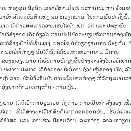
 ສະຫາຍ ທອງລຸນ ສີສຸລິດ ເລຂາທິການໃຫຍ່ ປະທານປະເທດ ພ້ອມ
 ນາຍົກລັດຖະມົນຕີ ແຫ່ງ ສສ ຫວຽດນາມ. ໃນການພົບປະຄັ້ງນີ້,
ດ ໄດ້ກ່າວສະແດງຄວາມເສຍໃຈນຳ ພັກ, ລັດ ແລະ ປະຊາຊົນ
້ນຳທີ່ອົງອາດ ເດັດດ່ຽວໃນການປະຕິບັດລະບຽບຫຼັກການຂອງພັກ
ກໍ່ສ້າງພັກໃຫ້ເຂັ້ມແຂງ, ປອດໃສ ກໍຄືວຽກງານການປ້ອງກັນ, 
ການຫຍໍ້ທໍ້ຕ່າງໆ ອັນໄດ້ເຮັດໃຫ້ປະເທດຫວຽດນາມ ມີການ
າດຂອງຫວຽດນາມ ໄດ້ຮັບການຍົກສູງຂຶ້ນຢ່າງຈະແຈ້ງໃນເວທີພາກ
ປະທານປະເທດ ໄດ້ກ່າວຂອບໃຈຕໍ່ການຊ່ວຍເຫຼືອຂອງ ພັກ, ລັ
ຊົນລາວ. ຍົກໃຫ້ເຫັນບັນດານະໂຍບາຍຕ່າງໆ ທີ່ລັດຖະບານລ
ຫຍຸ້ງຍາກດ້ານເສດຖະກິດ - ການເງິນ.
ອງຝ່າຍ ໄດ້ຖືເອົາການສູນເສຍ ດັ່ງກ່າວ ກາຍເປັນກໍາລັງແຮງ ເພື່
ອງ ທີ່ໄດ້ສ້າງປະໄວ້ໃຫ້ສືບຕໍ່ແຕກດອກອອກຜົນ, ສືບຕໍ່ຮັດ
ັກຄີພິເສດ ແລະ ການຮ່ວມມືຮອບດ້ານ ລະຫວ່າງ ລາວ-ຫວຽດ