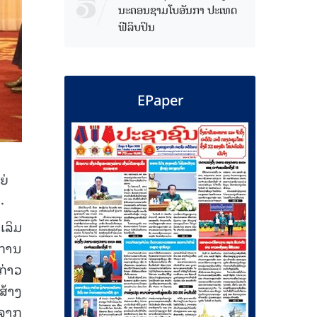
ນະຄອນຊາມໂບ​ອັນກາ ປະເທດ
ຟີລິບປິນ
EPaper
ຍ່
.
ເລິມ
່ການ
ກ່າວ
ສ້າງ
ນຈາກ