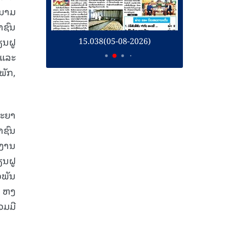
ດນາມ
າຊົນ
ຽນຝູ
26)
15.038(05-08-2026)
1
 ແລະ
ພັກ,
ລະຍາ
າຊົນ
ນງານ
ຽນຝູ
ວພັນ
ຍ ຫງ
ວມມື