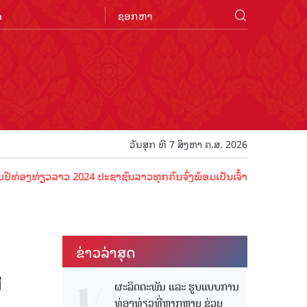
n
ວັນສຸກ ທີ 7 ສິງຫາ ຄ.ສ. 2026
ຽວລາວ 2024 ປະຊາຊົນລາວທຸກຄົນຈົ່ງພ້ອມເປັນເຈົ້າພາບທີ່ດີ ຕ້ອນຮັບນັກທ່ອ
ຂ່າວ​ລ່າ​ສຸດ
ສ
ຜະລິດຕະພັນ ແລະ ຮູບແບບການ
ທ່ອງທ່ຽວທີ່ຫຼາກຫຼາຍ ຊ່ວຍ