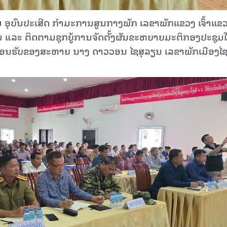
ຈມ ອຸບົນປະເສີດ ກຳມະການສູນກາງພັກ ເລຂາພັກແຂວງ ເຈົ້າແຂ
ລົມ ແລະ ຕິດຕາມຊຸກຍູ້ການຈັດຕັ້ງຜັນຂະຫຍາຍມະຕິກອງປະຊຸມ
ນຕ້ອນຮັບຂອງສະຫາຍ ນາງ ດາວວອນ ໄຊສຸລຽນ ເລຂາພັກເມືອງໄຊ