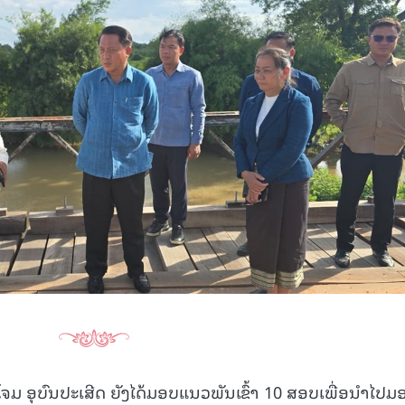
ຈມ ອຸບົນປະເສີດ ຍັງໄດ້ມອບແນວພັນເຂົ້າ 10 ສອບເພື່ອນໍາໄປມອ