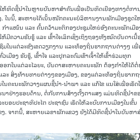
ຫ້ທິດຊີ້ນຳໃນຫຼາຍບັນຫາສຳຄັນເພື່ອເປັນທິດເຍືອງທາງຕໍ່ກາ
. ໃນນີ້, ສະຫາຍໄດ້ເນັ້ນໜັກຄະນະບໍລິຫານງານພັກເມືອງຊຸດໃ
ມ, ກຳແໜ້ນ ແລະ ຄົ້ນຄວ້າມະຕິກອງປະຊຸມໃຫຍ່ອົງຄະນະພັກເມືອ
່ອໃຫ້ມີຄວາມຮັບຮູ້ ແລະ ເຂົ້າໃຈເລິກເຊິ່ງເຖິງຖອງທັງໝົດບັນດາເນື
່ອມຊຶມໃນແຕ່ລະຂົງເຂດວຽກງານ ແລະທ້ອງຖິ່ນຮາກຖານຕ່າງໆ ເພື່
ວເມືອງ ຮັບຮູ້, ເຂົ້າໃຈ ແລະປຸກລະດົມເຂົາເຈົ້າໃຫ້ເຂົ້າຮ່ວມທຸກ
ອກໃນແຕ່ລະໄລຍະ, ບັນດາສະຫາຍຄະນະພັກ ຕ້ອງກຳໃຫ້ໄດ້ຕໍ່
ຍາກ ແລະ ສິ່ງທ້າຍທາຍຕ່າງໆຂອງເມືອງ, ຂອງແຕ່ລະທ້ອງຖິ່ນຮາກ
ຍໃນຄະນະພັກວາງແຜນຊີ້ນຳ-ນຳພາ ແລະ ແກ້ໄຂ ແນໃສ່ເພື່ອເຮັດໃ
ນາຢ່າງຮອບດ້ານ, ຕໍ່ກັບການສ້າງຕັ້ງຕາແສງ ແມ່ນທິດຊີ້ນຳຂ
ນະລະບອບປະຊາທິປະໄຕ ປະຊາຊົນ ເຮັດໃຫ້ລະບົບການເມືອງໃນຂັ້ນ
 ຈາກນີ້, ສະຫາຍເລຂາພັກແຂວງ ຍັງໄດ້ມີທິດຊີ້ນໍາໃນບັນຫາສ