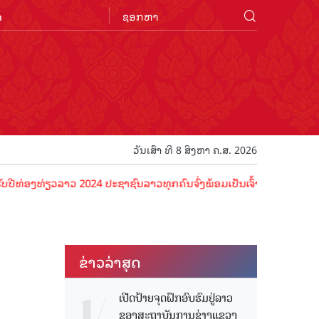
n
ວັນເສົາ ທີ 8 ສິງຫາ ຄ.ສ. 2026
ຽວລາວ 2024 ປະຊາຊົນລາວທຸກຄົນຈົ່ງພ້ອມເປັນເຈົ້າພາບທີ່ດີ ຕ້ອນຮັບນັກທ່ອ
ຂ່າວ​ລ່າ​ສຸດ
ເປີດປ້າຍຈຸດຝຶກອົບຮົມຢູ່ລາວ
ຂອງສະຖາບັນການຊ່າງແຂວງ