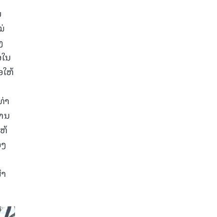
ນ
ໝ່
ງ
້ອໃນ
ອໃຫ້
ທ່າ
ຖານ
ຫ້
ອງ
ໍາ