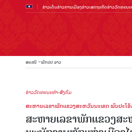
ຂ່າວເດັ່ນ
ຂ່າວການເມືອງ
ຂ່າວເສດຖະກິດ
ຂ່າວວັດທະນະທ
ສະເໜີ
ພັກປປ ລາວ
ຂ່າວວັດທະນະທຳ-ສັງຄົມ
ສະຫາຍເລຂາພັກແຂວງສະຫວັນນະເຂດ ພົບປະໂອ້ລົ
ສະຫາຍເລຂາພັກແຂວງສະຫວ