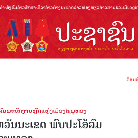
ຳ-ສັງຄົມ
ຂ່າວສືກສາ-ກິລາ
ຂ່າວຕ່າງປະເທດ
ຂ່າວທ່ອງທ່ຽວ
ຂ່າວການຮ່ວມມື
Logi
ຕ້ອນຮັບປີທ່ອງທ່
ມພະນັກງານຫຼັກແຫຼ່ງເມືອງໄຊພູທອງ
ັນນະເຂດ ພົບປະໂອ້ລົມ