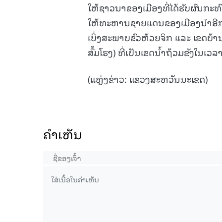
ໃຫ້ຊາວນາຂອງເມືອງທີ່ໄດ້ຮັບຜົນກະ
ໃຫ້ທະຫານຊາຍແດນຂອງເມືອງນຳອີກ. 
ເບິ່ງສະພາບຂົວຫ້ວຍຈິກ ແລະ ເຂດບ້າ
ສົ້ມໂຮງ) ທີ່ເປັນເຂດນໍ້າຖ້ວມຂັງໃນເວ
(ແຫຼ່ງຂ່າວ: ແຂວງສະຫວັນນະເຂດ)
ຄໍາເຫັນ