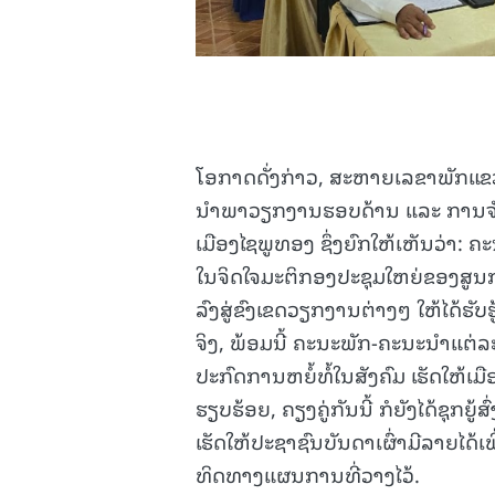
ໂອກາດດັ່ງກ່າວ, ສະຫາຍເລຂາພັກແ
ນຳພາວຽກງານຮອບດ້ານ ແລະ ການຈັດຕ
ເມືອງໄຊພູທອງ ຊຶ່ງຍົກໃຫ້ເຫັນວ່າ: ຄ
ໃນຈິດໃຈມະຕິກອງປະຊຸມໃຫຍ່ຂອງສູນກ
ລົງສູ່ຂົງເຂດວຽກງານຕ່າງໆ ໃຫ້ໄດ້ຮັບຮູ
ຈິງ, ພ້ອມນີ້ ຄະນະພັກ-ຄະນະນຳແຕ່ລະ
ປະກົດການຫຍໍ້ທໍ້ໃນສັງຄົມ ເຮັດໃຫ້ເ
ຮຽບຮ້ອຍ, ຄຽງຄູ່ກັນນີ້ ກໍຍັງໄດ້ຊຸກຍ
ເຮັດໃຫ້ປະຊາຊົນບັນດາເຜົ່າມີລາຍໄດ້ເ
ທິດທາງແຜນການທີ່ວາງໄວ້.