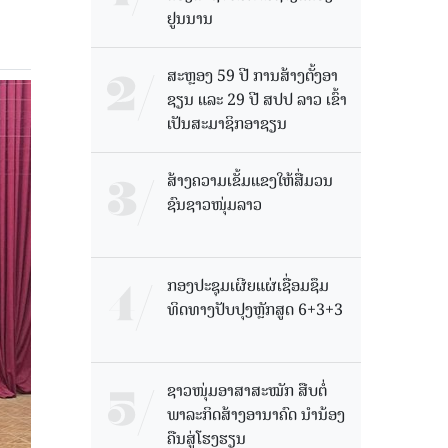
ຢູນນານ
ສະຫຼອງ 59 ປີ ການສ້າງຕັ້ງອາ
ຊຽນ ແລະ 29 ປີ ສປປ ລາວ ເຂົ້າ
ເປັນສະມາຊິກອາຊຽນ
ສ້າງຄວາມເຂັ້ມແຂງໃຫ້ສື່ມວນ
ຊົນຊາວໜຸ່ມລາວ
ກອງປະຊຸມເຜີຍແຜ່ເຊື່ອມຊຶມ
ທິດທາງປັບປຸງຫຼັກສູດ 6+3+3
ຊາວໜຸ່ມອາສາສະໝັກ ສືບຕໍ່
ພາລະກິດສ້າງອານາຄົດ ນໍານ້ອງ
ຄືນສູ່ໂຮງຮຽນ