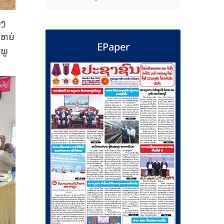
ວງ
ໃຫຍ່
EPaper
ພູ