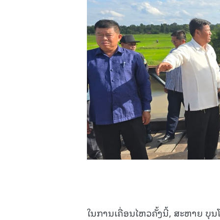
ໃນການເຄື່ອນໄຫວຄັ້ງນີ້, ສະຫາຍ ບຸນໂ