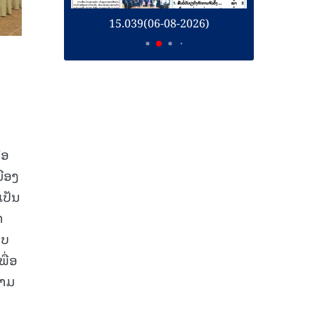
26)
15.039(06-08-2026)
1
້ອ
ມືອງ
ເປັນ
າ
ຽບ
ພື່ອ
ຕາມ