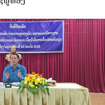
ໄຊພູທອງ