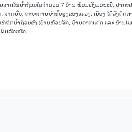
ທົບຈາກໄພນໍ້າຖ້ວມໃນຈໍານວນ 7 ບ້ານ ພ້ອມທັງມອບໝີ່, ປາກະ
ຈາກນັ້ນ, ຄະນະການນຳຂັ້ນສູງຂອງແຂວງ, ເມືອງ ໄດ້ລົງຕິດຕ
ນທີ່ຖືກນ້ຳຖ້ວມຂັງ (ບ້ານຫ້ວຍຈິກ, ບ້ານຕາກແດດ ແລະ ບ້ານໂ
ລາຝົນຕົກໜັກ.