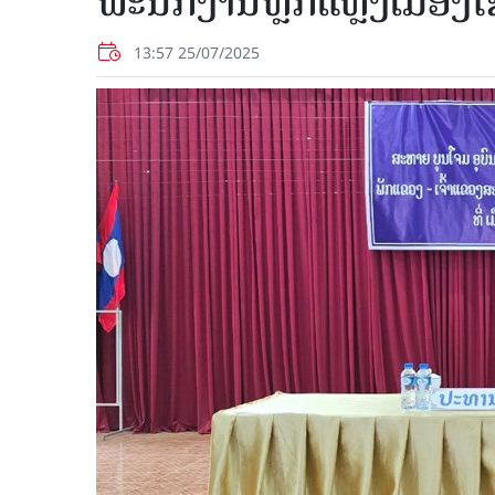
ພະນັກງານຫຼັກແຫຼ່ງເມືອງ
13:57 25/07/2025