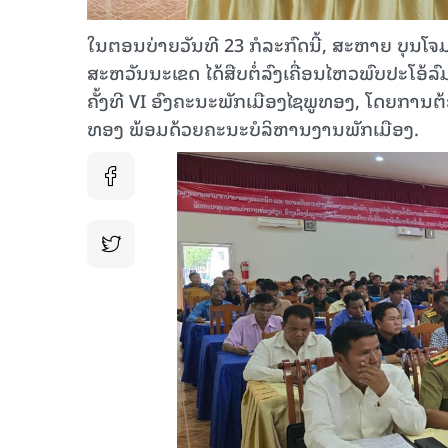
ໃນຕອນບ່າຍວັນທີ 23 ກໍລະກົດນີ້, ສະຫາຍ ບຸນໂ
ສະຫວັນນະເຂດ ໄດ້ສືບຕໍ່ລົງເຄື່ອນໄຫວພົບປະໂອ້
ຄັ້ງທີ VI ອົງຄະນະພັກເມືອງໄຊພູທອງ, ໂດຍກາ
ທອງ ພ້ອມດ້ວຍຄະນະບໍລິຫານງານພັກເມືອງ.