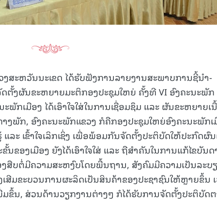
15.040(07-08-20
ຂວງສະຫວັນນະເຂດ ໄດ້ຮັບຟັງການລາຍງານສະພາບການຊີ້ນຳ-
ັ້ງຜັນຂະຫຍາຍມະຕິກອງປະຊຸມໃຫຍ່ ຄັ້ງທີ VI ອົງຄະນະພັກ
ະນະພັກເມືອງ ໄດ້ເອົາໃຈໃສ່ໃນການເຊື່ອມຊຶມ ແລະ ຜັນຂະຫຍາຍເນື
າງພັກ, ອົງຄະນະພັກແຂວງ ກໍຄືກອງປະຊຸມໃຫຍ່ອົງຄະນະພັກເ
້ ແລະ ເຂົ້າໃຈເລິກເຊິ່ງ ເພື່ອພ້ອມກັນຈັດຕັ້ງປະຕິບັດໃຫ້ປະກົດຜົນ
ຂັ້ນຂອງເມືອງ ຍັງໄດ້ເອົາໃຈໃສ່ ແລະ ຖືສຳຄັນໃນການແກ້ໄຂບັນດ
ມືອງສືບຕໍ່ມີຄວາມສະຫງົບໂດຍພື້ນຖານ, ສັງຄົມມີຄວາມເປັນລະບ
ູ້ສົ່ງເສີມຂະບວນການຜະລິດເປັນສິນຄ້າຂອງປະຊາຊົນໃຫ້ຫຼາຍຂຶ້ນ ເ
ພີ່ມຂຶ້ນ, ສ່ວນດ້ານວຽກງານຕ່າງໆ ກໍໄດ້ຮັບການຈັດຕັ້ງປະຕິບັດ