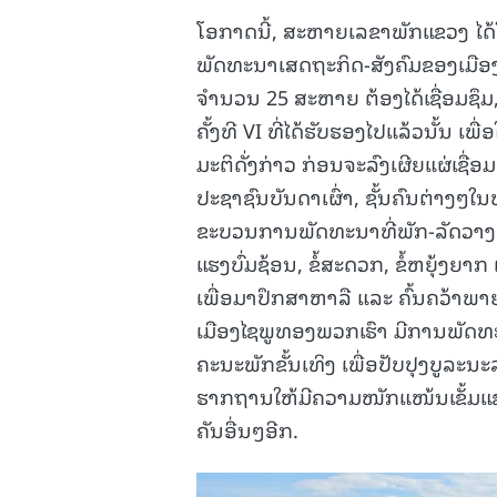
ໂອກາດນີ້, ສະຫາຍເລຂາພັກແຂວງ ໄດ້ໃ
ພັດທະນາເສດຖະກິດ-ສັງຄົມຂອງເມືອງ
ຈຳນວນ 25 ສະຫາຍ ຕ້ອງໄດ້ເຊື່ອມຊຶ
ຄັ້ງທີ VI ທີ່ໄດ້ຮັບຮອງໄປແລ້ວນັ້ນ ເພື
ມະຕິດັ່ງກ່າວ ກ່ອນຈະລົງເຜີຍແຜ່ເຊື
ປະຊາຊົນບັນດາເຜົ່າ, ຊັ້ນຄົນຕ່າງໆໃນທົ່
ຂະບວນການພັດທະນາທີ່ພັກ-ລັດວາງອ
ແຮງບົ່ມຊ້ອນ, ຂໍ້ສະດວກ, ຂໍ້ຫຍຸ້ງ
ເພື່ອມາປຶກສາຫາລື ແລະ ຄົ້ນຄວ້າພາ
ເມືອງໄຊພູທອງພວກເຮົາ ມີການພັດທະ
ຄະນະພັກຂັ້ນເທິງ ເພື່ອປັບປຸງບູລະ
ຮາກຖານໃຫ້ມີຄວາມໜັກແໜ້ນເຂັ້ມແຂງ.
ຄັນອື່ນໆອີກ.