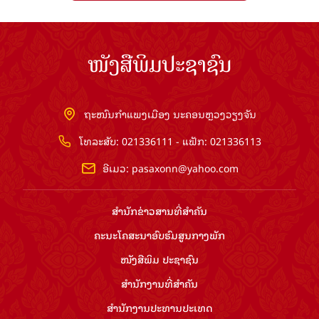
ໜັງສືພິມປະຊາຊົນ
ຖະໜົນກຳແພງເມືອງ ນະຄອນຫຼວງວຽງຈັນ
ໂທລະສັບ: 021336111 - ແຟັກ: 021336113
ອີເມວ:
pasaxonn@yahoo.com
ສຳ​ນັກ​ຂ່າວ​ສານ​ທີ່​ສຳ​ຄັນ​
ຄະນະໂຄສະນາອົບຮົມ​ສູນ​ກາງ​ພັກ
ໜັງສືພິມ ປະ​ຊາ​ຊົນ
ສຳ​ນັກ​ງານ​ທີ່​ສຳ​ຄັນ
ສຳ​ນັກ​ງານ​ປະ​ທານ​ປະ​ເທດ