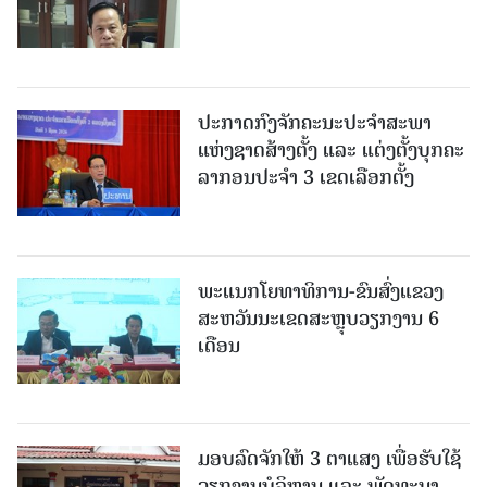
ປະກາດກົງຈັກຄະນະປະຈໍາສະພາ
ແຫ່ງຊາດສ້າງຕັ້ງ ແລະ ແຕ່ງຕັ້ງບຸກຄະ
ລາກອນປະຈໍາ 3 ເຂດເລືອກຕັ້ງ
ພະແນກໂຍທາທິການ-ຂົນສົ່ງແຂວງ
ສະຫວັນນະເຂດສະຫຼຸບວຽກງານ 6
ເດືອນ
ມອບລົດຈັກໃຫ້ 3 ຕາແສງ ເພື່ອຮັບໃຊ້
ວຽກງານບໍລິຫານ ແລະ ພັດທະນາ