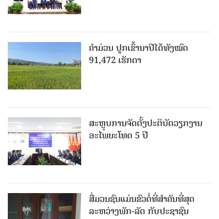
ຄໍາມ່ວນ ປູກເຂົ້ານາປີໄດ້ທັງໝົດ
91,472 ເຮັກຕາ
ສະຫຼຸບການຈັດຕັ້ງປະຕິບັດວຽກງານ
ອະໄພຍະໂທດ 5 ປີ
ສື່ມວນຊົນແມ່ນຂົວຕໍ່ທີ່ສໍາຄັນທີ່ສຸດ
ລະຫວ່າງພັກ-ລັດ ກັບປະຊາຊົນ