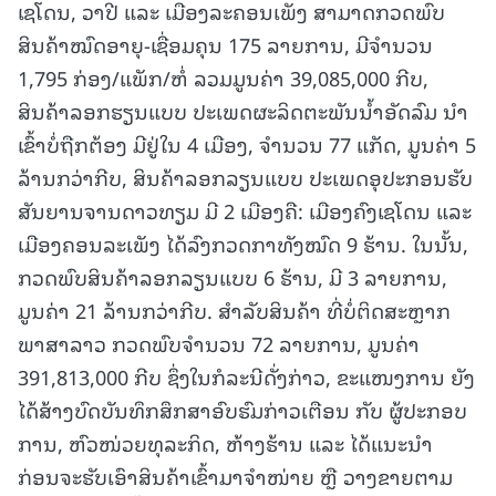
ເຊໂດນ, ວາປີ ແລະ ເມືອງລະຄອນເພັງ ສາມາດກວດພົບ
ສິນຄ້າໝົດອາຍຸ-ເຊື່ອມຄຸນ 175 ລາຍການ, ມີຈໍານວນ
1,795 ກ່ອງ/ແພັກ/ຫໍ່ ລວມມູນຄ່າ 39,085,000 ກີບ,
ສິນຄ້າລອກຮຽນແບບ ປະເພດຜະລິດຕະພັນນໍ້າອັດລົມ ນໍາ
ເຂົ້າບໍ່ຖືກຕ້ອງ ມີຢູ່ໃນ 4 ເມືອງ, ຈໍານວນ 77 ແກັດ, ມູນຄ່າ 5
ລ້ານກວ່າກີບ, ສິນຄ້າລອກລຽນແບບ ປະເພດອຸປະກອນຮັບ
ສັນຍານຈານດາວທຽມ ມີ 2 ເມືອງຄື: ເມືອງຄົງເຊໂດນ ແລະ
ເມືອງຄອນລະເພັງ ໄດ້ລົງກວດກາທັງໝົດ 9 ຮ້ານ. ໃນນັ້ນ,
ກວດພົບສິນຄ້າລອກລຽນແບບ 6 ຮ້ານ, ມີ 3 ລາຍການ,
ມູນຄ່າ 21 ລ້ານກວ່າກີບ. ສໍາລັບສິນຄ້າ ທີ່ບໍ່ຕິດສະຫຼາກ
ພາສາລາວ ກວດພົບຈໍານວນ 72 ລາຍການ, ມູນຄ່າ
391,813,000 ກີບ ຊຶ່ງໃນກໍລະນີດັ່ງກ່າວ, ຂະແໜງການ ຍັງ
ໄດ້ສ້າງບົດບັນທຶກສຶກສາອົບຮົມກ່າວເຕືອນ ກັບ ຜູ້ປະກອບ
ການ, ຫົວໜ່ວຍທຸລະກິດ, ຫ້າງຮ້ານ ແລະ ໄດ້ແນະນໍາ
ກ່ອນຈະຮັບເອົາສິນຄ້າເຂົ້າມາຈໍາໜ່າຍ ຫຼື ວາງຂາຍຕາມ