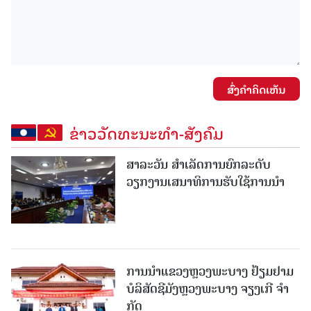
ສົ່ງຄໍາຄິດເຫັນ
ຂ່າວວັດທະນະທຳ-ສັງຄົມ
ສາລະວັນ ສໍາເລັດການຍົກລະດັບ
ວຽກງານເສນາທິການຮັບໃຊ້ການນໍາ
ການນຳແຂວງຫຼວງພະບາງ ຢ້ຽມ​ຢາມ
ບໍ​ລິ​ສັດຊີມັງຫຼວງພະບາງ ຈຽງເກີ ຈໍາ
ກັດ