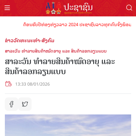
ຕ້ອນຮັບປີທ່ອງທ່ຽວລາວ 2024 ປະຊາຊົນລາວທຸກຄົນຈົ່ງພ້ອມເປັນເຈົ້
ຂ່າວວັດທະນະທຳ-ສັງຄົມ
ສາລະວັນ ທໍາລາຍສິນຄ້າໝົດອາຍຸ ແລະ ສິນຄ້າລອກລຽນແບບ
ສາລະວັນ ທໍາລາຍສິນຄ້າໝົດອາຍຸ ແລະ
ສິນຄ້າລອກລຽນແບບ
13:33 08/01/2026