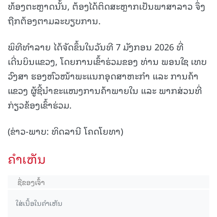
ທ້ອງຕະຫຼາດນັ້ນ, ຕ້ອງໄດ້ຕິດສະຫຼາກເປັນພາສາລາວ ຈຶ່ງ
ຖືກຕ້ອງຕາມລະບຽບການ.
ພິທີທຳລາຍ ໄດ້ຈັດຂຶ້ນໃນວັນທີ 7 ມັງກອນ 2026 ທີ່
ເດີ່ນບິນແຂວງ, ໂດຍການເຂົ້າຮ່ວມຂອງ ທ່ານ ພອນໃຊ ເທບ
ວົງສາ ຮອງຫົວໜ້າພະແນກອຸດສາຫະກຳ ແລະ ການຄ້າ
ແຂວງ ຜູ້ຊີ້ນໍາຂະແໜງການຄ້າພາຍໃນ ແລະ ພາກສ່ວນທີ່
ກ່ຽວຂ້ອງເຂົ້າຮ່ວມ.
(ຂ່າວ-ພາບ: ທິດລານີ ໂຄດໂຍທາ)
ຄໍາເຫັນ