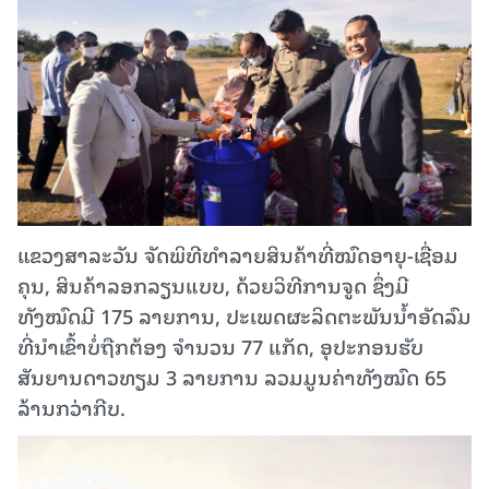
ແຂວງສາລະວັນ ຈັດພິທີທຳລາຍສິນຄ້າທີ່ໝົດອາຍຸ-ເຊື່ອມ
ຄຸນ, ສິນຄ້າລອກລຽນແບບ, ດ້ວຍວິທີການຈູດ ຊຶ່ງມີ
ທັງໝົດມີ 175 ລາຍການ, ປະເພດຜະລິດຕະພັນນໍ້າອັດລົມ
ທີ່ນໍາເຂົ້າບໍ່ຖືກຕ້ອງ ຈໍານວນ 77 ແກັດ, ອຸປະກອນຮັບ
ສັນຍານດາວທຽມ 3 ລາຍການ ລວມມູນຄ່າທັງໝົດ 65
ລ້ານກວ່າກີບ.