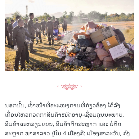
ນອກນັ້ນ, ເຈົ້າໜ້າທີ່ຂະແໜງການທີ່ກ່ຽວຂ້ອງ ໄດ້ລົງ
ເຄື່ອນໄຫວກວດກາສິນຄ້າໝົດອາຍຸ-ເຊື່ອມຄຸນນະພາບ,
ສິນຄ້າລອກລຽນແບບ, ສິນຄ້າຕິດສະຫຼາກ ແລະ ບໍ່ຕິດ
ສະຫຼາກ ພາສາລາວ ຢູ່ໃນ 4 ເມືອງຄື: ເມືອງສາລະວັນ, ຄົງ