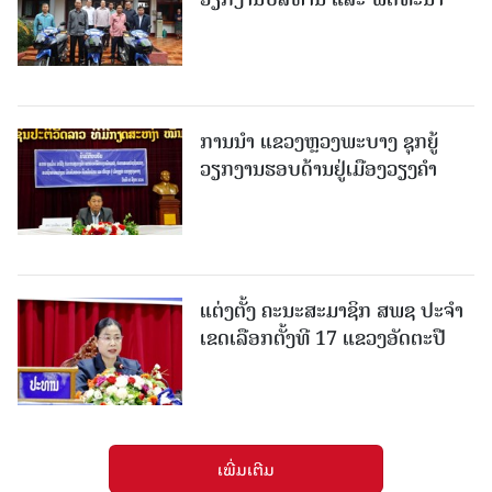
ການນຳ ແຂວງຫຼວງພະບາງ ຊຸກຍູ້
ວຽກງານຮອບດ້ານຢູ່ເມືອງວຽງຄໍາ
ແຕ່ງຕັ້ງ ຄະນະສະມາຊິກ ສພຊ ປະຈຳ
ເຂດເລືອກຕັ້ງທີ 17 ແຂວງອັດຕະປື
ເພີ່ມເຕີມ