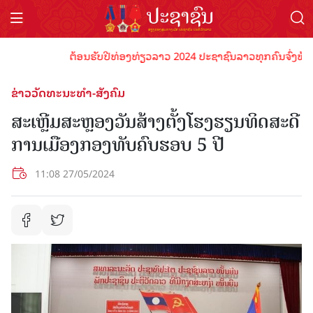
ຕ້ອນຮັບປີທ່ອງທ່ຽວລາວ 2024 ປະຊາຊົນລາວທຸກຄົນຈົ່ງພ້ອມເປັນ
ຂ່າວວັດທະນະທຳ-ສັງຄົມ
ສະເຫຼີມສະຫຼອງວັນສ້າງຕັ້ງໂຮງຮຽນທິດສະດີ
ການເມືອງກອງທັບຄົບຮອບ 5 ປີ
11:08 27/05/2024