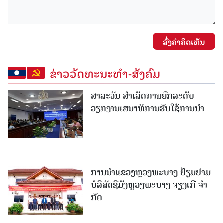
ສົ່ງຄໍາຄິດເຫັນ
ຂ່າວວັດທະນະທຳ-ສັງຄົມ
ສາລະວັນ ສໍາເລັດການຍົກລະດັບ
ວຽກງານເສນາທິການຮັບໃຊ້ການນໍາ
ການນຳແຂວງຫຼວງພະບາງ ຢ້ຽມ​ຢາມ
ບໍ​ລິ​ສັດຊີມັງຫຼວງພະບາງ ຈຽງເກີ ຈໍາ
ກັດ