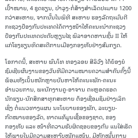
ເປົ້າໝາຍ, 4 ຊຸດຮຽນ, ບຳລຸງ-ກໍ່ສ້າງສຳເລັດປະມານ 1200
ກວ່າສະຫາຍ, ຈາກນັ້ນໃນພິທີ ສະຫາຍ ຮອງລັດຖະມົນຕີ
ກະຊວງປ້ອງກັນປະເທດໄດ້ຕາງໜ້າໃຫ້ຄະນະນໍາກະຊວງ
ປ້ອງກັນປະເທດປະດັບຫຼຽນໄຊ ພິລາອາດຫານຊັ້ນ II ໃຫ້
ແກ່ໂຮງຮຽນທິດສະດີການເມືອງກອງທັບຢ່າງສົມກຽດ.
ໂອກາດນີ້,​ ສະຫາຍ ພົນໂທ ທອງລອຍ ສີລິວົງ ໄດ້ຍ້ອງຍໍ
ຊົມເຊີຍຜົນງານຂອງວັນທີມີຄວາມໝາຍຄວາມສຳຄັນຄັ້ງນີ້
ພ້ອມທັງເນັ້ນໜັກຫຼາຍບັນຫາໃຫ້ຄະນະພັກ-ຄະນະ
ອຳນວຍການ, ພະນັກງານຄູ-ອາຈານ ຕະຫຼອດຮອດ
ນັກຮຽນ-ນັກສຶກສາທຸກສະຫາຍ ຕ້ອງເຊື່ອມຊຶມຢ່າງເລິກ
ເຊິ່ງ ຕໍ່ແນວທາງແຜນ ນະໂຍບາຍຂອງພັກ, ລະບຽບ-
ກົດໝາຍຂອງລັດ, ທາດແທ້ມູນເຊື້ອຂອງຊາດ, ຂອງ
ກອງທັບ ແລະ ໜ້າທີ່ຄວາມຮັບຜິດຊອບຂອງຕົນ ແນໃສ່ເຮັດ
ໃຫ້ພາຍໃນມີຄວາມສະຫງົບໜັກແໜ້ນ, ມີຫຼັກໝັ້ນການ