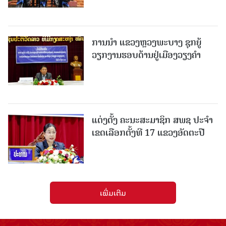
ການນຳ ແຂວງຫຼວງພະບາງ ຊຸກຍູ້
ວຽກງານຮອບດ້ານຢູ່ເມືອງວຽງຄໍາ
ແຕ່ງຕັ້ງ ຄະນະສະມາຊິກ ສພຊ ປະຈຳ
ເຂດເລືອກຕັ້ງທີ 17 ແຂວງອັດຕະປື
ເພີ່ມເຕີມ