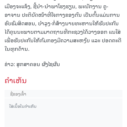
ເມືອງຈະແຈ້ງ, ຊີ້ນໍາ-ນໍາພາໂຮງຮຽນ, ພະນັກງານ ຄູ-
ອາຈານ ປະຕິບັດໜ້າທີ່ໃຈກາງຂອງຕົນ ເປັນຕົ້ນແມ່ນການ
ອົບຮົມສິດສອນ, ບຳລຸງ-ກໍ່ສ້າງນາຍທະຫານໃຫ້ຮັບປະກັນ
ໄດ້ຄຸນນະພາບຕາມມາດຖານທີ່ກະຊວງໄດ້ວາງອອກ ແນໃສ່
ເພື່ອຮັບປະກັນໃຫ້ກົມກອງມີຄວາມສະຫງົບ ແລະ ປອດຄະດີ
ໃນທຸກດ້ານ.
ຂ່າວ: ສຸກສາຄອນ ຜົງໄຊຜົນ
ຄໍາເຫັນ