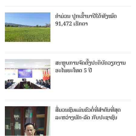
ຄໍາມ່ວນ ປູກເຂົ້ານາປີໄດ້ທັງໝົດ
91,472 ເຮັກຕາ
ສະຫຼຸບການຈັດຕັ້ງປະຕິບັດວຽກງານ
ອະໄພຍະໂທດ 5 ປີ
ສື່ມວນຊົນແມ່ນຂົວຕໍ່ທີ່ສໍາຄັນທີ່ສຸດ
ລະຫວ່າງພັກ-ລັດ ກັບປະຊາຊົນ