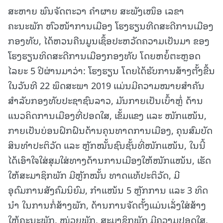
ສະຫາຍ ພົນຈັດຕະວາ ຄຳຜາຍ ສະພັງເໜຶອ ເລຂາ
ຄະນະພັກ ຫົວໜ້າການເມືອງ ໂຮງຮຽນທີດສະດີການເມືອງ
ກອງທັບ, ໄດ້ຫວນຄືນມູນເຊຶ້ອປະຫວັດຄວາມເປັນມາ ຂອງ
ໂຮງຮຽນທິດສະດີການເມືອງກອງທັບ ໂດຍຫຍໍ້ຕະຫຼອດ
ໄລຍະ 5 ປີຜ່ານມາວ່າ: ໂຮງຮຽນ ໂດຍໄດ້ຮັບການສ້າງຕັ້ງຂື້ນ
ໃນວັນທີ 22 ພຶດສະພາ 2019 ແມ່ນມີຄວາມໝາຍສໍາຄັນ
ສໍາລັບກອງທັບປະຊາຊົນລາວ, ມັນກາຍເປັນເບົ້າຫຼໍ່ ດ້ານ
ແນວຄິດການເມືອງທີ່ປອດໃສ, ເຂັ້ມແຂງ ແລະ ໜັກແໜ້ນ,
ກາຍເປັນບ່ອນຝຶກຝົນດ້ານຄຸນທາດການເມືອງ, ຄຸນສົມບັດ
ສິນທຳປະຕິວັດ ແລະ ຫຼັກໝັ້ນຊົນຊັ້ນທີ່ໜັກແໜ້ນ, ໃນນີ້
ໄດ້ເອົາໃຈໃສ່ສຸມໃສ່ທາງດ້ານການເມືອງໃຫ້ໜັກແໜ້ນ, ເຮັດ
ໃຫ້ສະມາຊິກພັກ ມີຫຼັກໝັ້ນ ທາດແທ້ປະຕິວັດ, ມີ
ອຸດົມການສັງຄົມນິຍົມ, ກຳແໜ້ນ 5 ຫຼັກການ ແລະ 3 ທິດ
ນໍາ ໃນການກໍ່ສ້າງພັກ, ດ້ານການຈັດຕັ້ງແມ່ນເລັ່ງໃສ່ສ້າງ
ໃຫ້ຄະນະພັກ, ໜ່ວຍພັກ, ສະມາຊິກພັກ ມີຄວາມປອດໃສ,