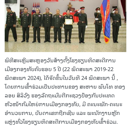
ພິທີສະເຫຼີມສະຫຼອງວັນສ້າງຕັ້ງໂຮງຮຽນທິດສະດີການ
ເມືອງກອງທັບຄົບຮອບ 5 ປີ (22 ພຶດສະພາ 2019-22
ພຶດສະພາ 2024), ໄດ້ຈັດຂຶ້ນໃນວັນທີ 24 ພຶດສະພາ ນີ້ ,
ໂດຍການເຂົ້າຮ່ວມເປັນປະທານຂອງ ສະຫາຍ ພົນໂທ ທອງ
ລອຍ ສິລິວົງ ຮອງລັດຖະມົນຕີກະຊວງປ້ອງກັນປະເທດ
ຫົວໜ້າກົມໃຫຍ່ການເມືອງກອງທັບ, ມີ ຄະນະພັກ-ຄະນະ
ອຳນວຍການ, ບັນດາແຂກຖືກເຊີນ ແລະ ພະນັກງານຫຼັກ
ແຫຼ່ງທົ່ວໂຮງຮຽນທິດສະດີການເມືອງກອງທັບເຂົ້າຮ່ວມ.