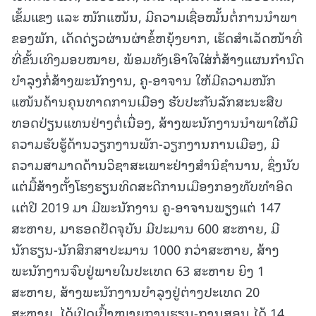
ເຂັ້ມແຂງ ແລະ ໜັກແໜ້ນ, ມີຄວາມເຊື່ອໝັ້ນຕໍ່ການນໍາພາ
ຂອງພັກ, ເດັດດ່ຽວຜ່ານຜ່າຂໍ້ຫຍຸ້ງຍາກ, ເຮັດສຳເລັດໜ້າທີ່
ທີ່ຂັ້ນເທິງມອບໝາຍ, ພ້ອມທັງເອົາໃຈໃສ່ກໍ່ສ້າງແຜນກໍານົດ
ບໍາລຸງກໍ່ສ້າງພະນັກງານ, ຄູ-ອາຈານ ໃຫ້ມີຄວາມໜັກ
ແໜ້ນດ້ານຄຸນທາດການເມືອງ ຮັບປະກັນລັກສະນະສືບ
ທອດປ່ຽນແທນຢ່າງຕໍ່ເນື່ອງ, ສ້າງພະນັກງານນໍາພາໃຫ້ມີ
ຄວາມຮັບຮູ້ດ້ານວຽກງານພັກ-ວຽກງານການເມືອງ, ມີ
ຄວາມສາມາດດ້ານວິຊາສະເພາະຢ່າງສໍານິຊຳນານ, ຊຶ່ງນັບ
ແຕ່ມື້ສ້າງຕັ້ງໂຮງຮຽນທິດສະດີການເມືອງກອງທັບທໍາອິດ
ເເຕ່ປີ 2019 ມາ ມີພະນັກງານ ຄູ-ອາຈານພຽງແຕ່ 147
ສະຫາຍ, ມາຮອດປັດຈຸບັນ ມີປະມານ 600 ສະຫາຍ, ມີ
ນັກຮຽນ-ນັກສຶກສາປະມານ 1000 ກວ່າສະຫາຍ, ສ້າງ
ພະນັກງານຈົບຢູ່ພາຍໃນປະເທດ 63 ສະຫາຍ ຍິງ 1
ສະຫາຍ, ສ້າງພະນັກງານບຳລຸງຢູ່ຕ່າງປະເທດ 20
ສະຫາຍ, ໄດ້ເປີດເປົ້າໝາຍການຮຽນ-ການສອນ ໄດ້ 14