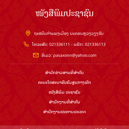
ໜັງສືພິມປະຊາຊົນ
ຖະໜົນກຳແພງເມືອງ ນະຄອນຫຼວງວຽງຈັນ
ໂທລະສັບ: 021336111 - ແຟັກ: 021336113
ອີເມວ:
pasaxonn@yahoo.com
ສຳ​ນັກ​ຂ່າວ​ສານ​ທີ່​ສຳ​ຄັນ​
ຄະນະໂຄສະນາອົບຮົມ​ສູນ​ກາງ​ພັກ
ໜັງສືພິມ ປະ​ຊາ​ຊົນ
ສຳ​ນັກ​ງານ​ທີ່​ສຳ​ຄັນ
ສຳ​ນັກ​ງານ​ປະ​ທານ​ປະ​ເທດ