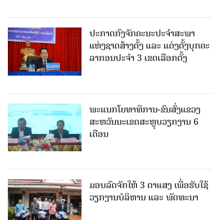
ປະກາດກົງຈັກຄະນະປະຈໍາສະພາ
ແຫ່ງຊາດສ້າງຕັ້ງ ແລະ ແຕ່ງຕັ້ງບຸກຄະ
ລາກອນປະຈໍາ 3 ເຂດເລືອກຕັ້ງ
ພະແນກໂຍທາທິການ-ຂົນສົ່ງແຂວງ
ສະຫວັນນະເຂດສະຫຼຸບວຽກງານ 6
ເດືອນ
ມອບລົດຈັກໃຫ້ 3 ຕາແສງ ເພື່ອຮັບໃຊ້
ວຽກງານບໍລິຫານ ແລະ ພັດທະນາ