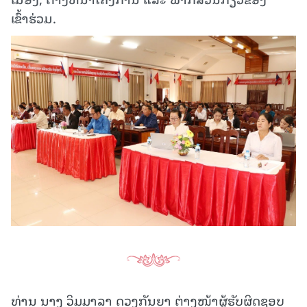
ເຂົ້າຮ່ວມ.
ທ່ານ ນາງ ວິມມາລາ ດວງກັນຍາ ຕ່າງໜ້າຜູ້ຮັບຜິດຊອບ