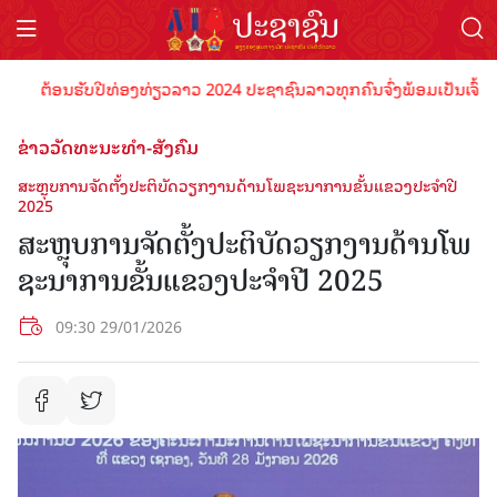
ຕ້ອນຮັບປີທ່ອງທ່ຽວລາວ 2024 ປະຊາຊົນລາວທຸກຄົນຈົ່ງພ້ອມເປັນເຈົ້າພາບທີ່
ຂ່າວວັດທະນະທຳ-ສັງຄົມ
ສະຫຼຸບການຈັດຕັ້ງປະຕິບັດວຽກງານດ້ານໂພຊະນາການຂັ້ນແຂວງປະຈຳປີ
2025
ສະຫຼຸບການຈັດຕັ້ງປະຕິບັດວຽກງານດ້ານໂພ
ຊະນາການຂັ້ນແຂວງປະຈຳປີ 2025
09:30 29/01/2026