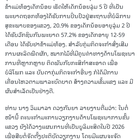
ຂ້າແມ່ທ້ອງເດັກນ້ອຍ ເຮັດໃຫ້ເດັກນ້ອຍລຸ່ມ 5 ປີ ທີ່ເປັນ
ພະຍາດຖອກທ້ອງໄດ້ຮັບການປິ່ນປົວຢູ່ສະຖານທີ່ບໍລິການ
ສຸຂະພາບຂອງແຂວງ, 20.9% ຂອງເດັກນ້ອຍອາຍຸລຸ່ມ 2 ປີ
ໄດ້ຮັບວັກຊິນກັນພະຍາດ 57.2% ຂອງເດັກອາຍຸ 12-59
ເດືອນ ໄດ້ຮັບຢາຂ້າແມ່ທ້ອງ. ສຳລັບກຸ່ມກິດຈະກຳສົ່ງເສີມ
ການຜະລິດພືດຜັກ, ໝາກໄມ້ທີ່ມີຄຸນຄ່າທາງດ້ານໂພຊະນາ
ການທີ່ຫຼາກຫຼາຍ ຕິດພັນກັບກະສິກຳສະອາດ ເພື່ອ
ບໍລິໂພກ ແລະ ບັນດາກຸ່ມກິດຈະກຳອື່ນໆ ກໍໄດ້ມີການ
ເຄື່ອນໄຫວຕາມພາລະບົດບາດ ສ້າງຄວາມເຂັ້ມແຂງ ແລະ ມີ
ຜົນສຳເລັດເປັນຢ່າງດີ.
ທ່ານ ນາງ ວິມມາລາ ດວງກັນຍາ ລາຍງານຕື່ມວ່າ: ໃນຕໍ່
ໜ້ານີ້ ຄະນະກຳມະການວຽກງານດ້ານໂພຊະນາການຂັ້ນ
ແຂວງ ຍັງໄດ້ວາງແຜນການທີ່ເປັນບູລິມະສິດໃນປີ 2026
ເພື່ອສືບຕໍ່ຈັດຕັ້ງປະຕິບັດວຽກງານ ໂດຍມີແຜນຈະຈັດ