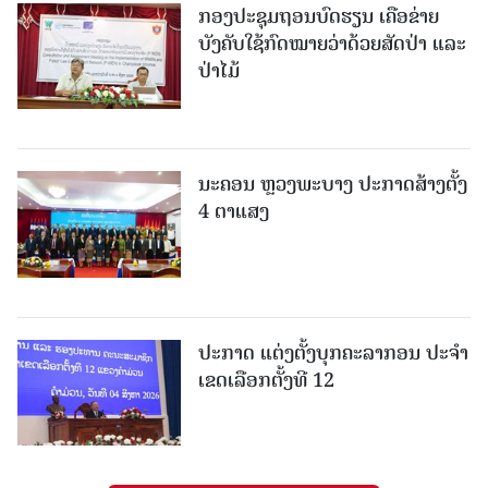
ກອງປະຊຸມຖອນບົດຮຽນ ເຄືອຂ່າຍ
ບັງຄັບໃຊ້ກົດໝາຍວ່າດ້ວຍສັດປ່າ ແລະ
ປ່າໄມ້
ນະຄອນ ຫຼວງພະບາງ ປະ​ກາດ​ສ້າງ​ຕັ້ງ
4 ຕາແສງ
ປະກາດ ແຕ່ງຕັ້ງບຸກຄະລາກອນ ປະຈໍາ
ເຂດເລືອກຕັ້ງທີ 12