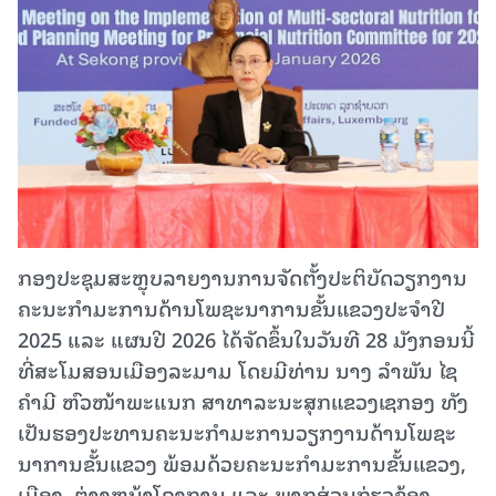
ກອງປະຊຸມສະຫຼຸບລາຍງານການຈັດຕັ້ງປະຕິບັດວຽກງານ
ຄະນະກຳມະການດ້ານໂພຊະນາການຂັ້ນແຂວງປະຈຳປີ
2025 ແລະ ແຜນປີ 2026 ໄດ້ຈັດຂຶ້ນໃນວັນທີ 28 ມັງກອນນີ້
ທີ່ສະໂມສອນເມືອງລະມາມ ໂດຍມີທ່ານ ນາງ ລຳພັນ ໄຊ
ຄໍາມີ ຫົວໜ້າພະແນກ ສາທາລະນະສຸກແຂວງເຊກອງ ທັງ
ເປັນຮອງປະທານຄະນະກຳມະການວຽກງານດ້ານໂພຊະ
ນາການຂັ້ນແຂວງ ພ້ອມດ້ວຍຄະນະກຳມະການຂັ້ນແຂວງ,
ເມືອງ, ຕ່າງຫນ້າໂຄງການ ແລະ ພາກສ່ວນກ່ຽວຂ້ອງ