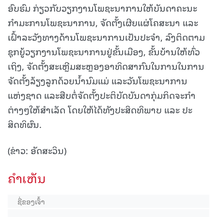
ອົບຮົມ ກ່ຽວກັບວຽກງານໂພຊະນາການໃຫ້ບັນດາຄະນະ
ກຳມະການໂພຊະນາການ, ຈັດຕັ້ງເຜີຍແຜ່ໂຄສະນາ ແລະ
ເຝົ້າລະວັງທາງດ້ານໂພຊະນາການເປັນປະຈຳ, ລົງຕິດຕາມ
ຊຸກຍູ້ວຽກງານໂພຊະນາການຢູ່ຂັ້ນເມືອງ, ຂັ້ນບ້ານໃຫ້ທົ່ວ
ເຖິງ, ຈັດຕັ້ງສະເຫຼີມສະຫຼອງອາທິດສາກົນໃນການໃນການ
ຈັດຕັ້ງລ້ຽງລູກດ້ວຍນ້ຳນົມແມ່ ແລະວັນໂພຊະນາການ
ແຫ່ງຊາດ ແລະສືບຕໍ່ຈັດຕັ້ງປະຕິບັດບັນດາກຸ່ມກິດຈະກຳ
ຕ່າງໆໃຫ້ສຳເລັດ ໂດຍໃຫ້ໄດ້ທັງປະສິດທິພາບ ແລະ ປະ
ສິດທິຜົນ.
(ຂ່າວ: ອັດສະວິນ)
ຄໍາເຫັນ