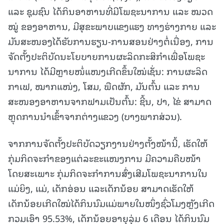
ແລະ ຊຸມຊົນ ໄດ້ກິນອາຫານທີ່ມີໂພຊະນາການ ແລະ ໝວດ
ໝູ່ ຂອງອາຫານ, ມີສຸຂະພາບແຂງແຮງ ທາງຮ່າງກາຍ ແລະ
ມັນສະໜອງໄດ້ຮັບການຮຽນ-ການສອນຢ່າງຕໍ່ເນື່ອງ, ການ
ຈັດຕັ້ງປະຕິບັດນະໂຍບາຍການຜະລິດກະສິກຳເພື່ອໂພຊະ
ນາການ ໄດ້ມີຫຼາຍໜໍ່ແໜງເກີດຂຶ້ນໃໝ່ເຊັ່ນ: ການຜະລິດ
ກາເຟ, ໝາກແໜ່ງ, ໂສມ, ພືດຜັກ, ມັນຕົ້ນ ແລະ ການ
ສະໜອງອາຫານຈາກຟາມເປັນຕົ້ນ: ຊີ້ນ, ປາ, ໄຂ່ ສາມາດ
ຫຼຸດການນໍາເຂົ້າຈາກຕ່າງແຂວງ (ບາງພາກສ່ວນ).
ຈາກການຈັດຕັ້ງປະຕິບັດວຽກງານຢ່າງຕັ້ງໜ້ານີ້, ເຮັດໃຫ້
ກຸ່ມກິດຈະກຳຂອງແຕ່ລະຂະແໜງການ ມີຄວາມຄືບໜ້າ
ໂດຍສະເພາະ ກຸ່ມກິດຈະກຳການສົ່ງເສີມໂພຊະນາການໃນ
ແມ່ຍິງ, ແມ່, ເດັກອ່ອນ ແລະເດັກນ້ອຍ ສາມາດເຮັດໃຫ້
ເດັກນ້ອຍເກີດໃໝ່ໄດ້ກິນນົມແມ່ພາຍໃນໜຶ່ງຊົ່ວໂມງຫຼັງເກີດ
ກວມເອົາ 95.53%, ເດັກນ້ອຍອາຍຸລຸ່ມ 6 ເດືອນ ໄດ້ກິນນົມ