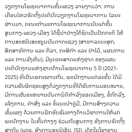
ວຽກງານໂພຊະນາການຂັ້ນແຂວງ ລາຍງານວ່າ: ການ
ເຄື່ອນໄຫວຈັດຕັ້ງປະຕິບັດວຽກງານໂພຊະນາການ ໄລຍະ
ຜ່ານມາ, ຄະນະກຳມະການໂພຊະນາການນັບແຕ່ຂັ້ນ
ສູນກາງ-ແຂວງ-ເມືອງ ໄດ້ຊີ້ນໍາຢ່າງໃກ້ຊິດເປັນປົກກະຕິ ໃຫ້
ການສະໜັບສະໜູນບັນດາກະຊວງ (ສາທາລະນະສຸກ,
ສຶກສາທິການ ແລະ ກິລາ, ກະສິກຳ ແລະ ປ່າໄມ້, ແຜນການ
ແລະ ການລົງທຶນ), ມີຍຸດທະສາດແຫ່ງຊາດ ຂອງແຜນ
ປະຕິບັດງານແຫ່ງຊາດດ້ານໂພຊະນາການ 5 ປີ (2021-
2025) ທີ່ເປັນເອກະພາບກັນ, ພະນັກງານແຕ່ລະຂັ້ນ ໄດ້ມີ
ຄວາມຮັບຜິດຊອບສູງຕໍ່ວຽກງານທີ່ໄດ້ຮັບການມອບໝາຍ,
ມີການຜັນຂະຫຍາຍບັນດານິຕິກຳລົງຮອດເມືອງ, ຂໍ້ຕົກລົງ,
ແຈ້ງການ, ຄໍາສັ່ງ ແລະ ຂໍ້ແນະນໍາຄູ່ມື, ມີການສ້າງຄວາມ
ເຂັ້ມແຂງ ດ້ວຍການຝຶກອົບຮົມທາງດ້ານວິຊາການໃຫ້ແກ່
ພະນັກງານ ໃນຂັ້ນຕ່າງໆ ຮ່ວມກັບສູນກາງ ອົງການຈັດຕັ້ງ
ສາກົນ (ແຄຣ, ອົງການອຸຍນີເຊັບ, JSI), ເດັກໃນໂຮງຮຽນ