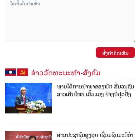
ສົ່ງຄໍາຄິດເຫັນ
ຂ່າວວັດທະນະທຳ-ສັງຄົມ
ພາຍໃຕ້ການນໍາພາຂອງພັກ ສື່ມວນຊົນ
ລາວເຕີບໃຫຍ່ ເຂັ້ມແຂງ ຢ່າງບໍ່ຢຸດຢັ້ງ
ສານປະຊາຊົນສູງສຸດ ເຊື່ອມຊຶມມະຕິວ່າ