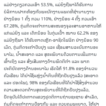
ແມ່ຢ່າງດຽວກວມເອົາ 53.5%, ແມ່ຍິງຖືພາໄດ້ຮັບການ
ບໍລິການຝາກທ້ອງກັບພະນັກງານແພດທີ່ຊຳນານງານ
ຢ່າງນ້ອຍ 1 ຄັ້ງ ກວມ 110%, ຢ່າງນ້ອຍ 4 ຄັ້ງ ກວມເອົາ
67.28%, ກຸ່ມກິດຈະກຳການສະໜອງຈຸລະສານອາຫານໃຫ້
ແກ່ແມ່ຍິງ ແລະ ເດັກນ້ອຍ ໃນກຸ່ມເປົ້າ ໝາຍ 62.2% ຂອງ
ແມ່ຍິງຖືພາ ໄດ້ຮັບທາດເຫຼັກ-ອາຊິດໂຟລິກ ຢ່າງນ້ອຍ 90
ເມັດ, ກຸ່ມກິດຈະກຳປັບປຸງ ແລະ ເຊື່ອມສານລະບົບການອະ
ນາໄມ, ນ້ຳສະອາດ ແລະ ສຸຂະພິບານດ້ວຍການເພີ່ມການ
ເຂົ້າເຖິງ ແລະ ສົ່ງເສີມທາງດ້ານພຶດຕິກຳ ແລະ ພາກ
ປະຕິບັດທາງດ້ານອະນາໄມ ເຮັດໃຫ້ 91.8% ຂອງຈຳນວນ
ຄົວເຮືອນ ໄດ້ນຳໃຊ້ແຫຼ່ງນ້ຳກິນທີ່ຖືກປັບປຸງແລ້ວ (ສະອາດ
ແລະ ປອດໄພ), 98% ຂອງຄົວເຮືອນທີ່ໄດ້ນຳໃຊ້ສິ່ງອຳນວຍ
ຄວາມສະດວກດ້ານສຸຂະພິບານທີ່ໄດ້ຖືກປັບປຸງແລ້ວ,
ປັດຈຸບັນໄດ້ປະກາດແຂວງຢຸດຕິການຖ່າຍຊະຊາຍ ສຳເລັດ,
ກຸ່ມກິດຈະກຳການປ້ອງກັນ ແລະ ຄວບຄຸມພະຍາດ, ໃຫ້ຢາ