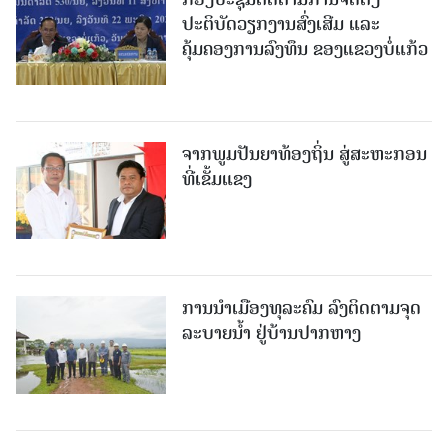
ປະຕິບັດວຽກງານສົ່ງເສີມ ແລະ
ຄຸ້ມຄອງການລົງທຶນ ຂອງແຂວງບໍ່ແກ້ວ
ຈາກພູມປັນຍາທ້ອງຖິ່ນ ສູ່ສະຫະກອນ
ທີ່ເຂັ້ມແຂງ
ການນໍາເມືອງທຸລະຄົມ ລົງຕິດຕາມຈຸດ
ລະບາຍນໍ້າ ຢູ່ບ້ານປາກຫາງ