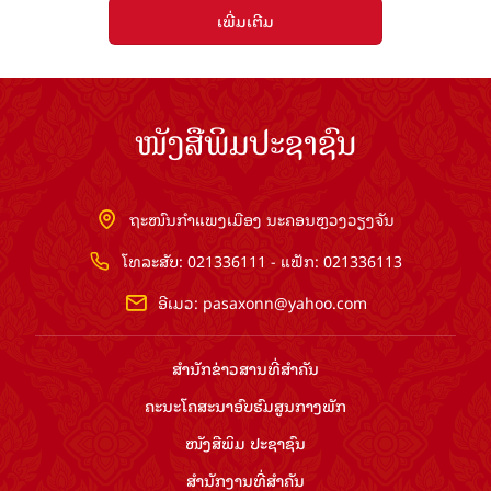
ເພີ່ມເຕີມ
ໜັງສືພິມປະຊາຊົນ
ຖະໜົນກຳແພງເມືອງ ນະຄອນຫຼວງວຽງຈັນ
ໂທລະສັບ: 021336111 - ແຟັກ: 021336113
ອີເມວ:
pasaxonn@yahoo.com
ສຳ​ນັກ​ຂ່າວ​ສານ​ທີ່​ສຳ​ຄັນ​
ຄະນະໂຄສະນາອົບຮົມ​ສູນ​ກາງ​ພັກ
ໜັງສືພິມ ປະ​ຊາ​ຊົນ
ສຳ​ນັກ​ງານ​ທີ່​ສຳ​ຄັນ