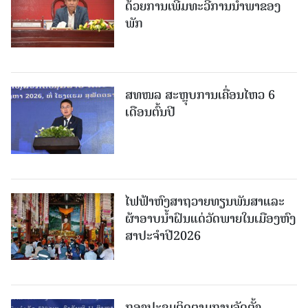
ດ້ວຍການເພີ່ມທະວີການນຳພາຂອງ
ພັກ
ສທໜລ ສະຫຼຸບການເຄື່ອນໄຫວ 6
ເດືອນຕົ້ນປີ
ໄຟຟ້າຫົງສາຖວາຍທຽນພັນສາແລະ
ຜ້າອາບນໍ້າຝົນແດ່ວັດພາຍໃນເມືອງຫົງ
ສາປະຈໍາປີ2026
ກອງປະຊຸມຕິດຕາມການຈັດຕັ້ງ