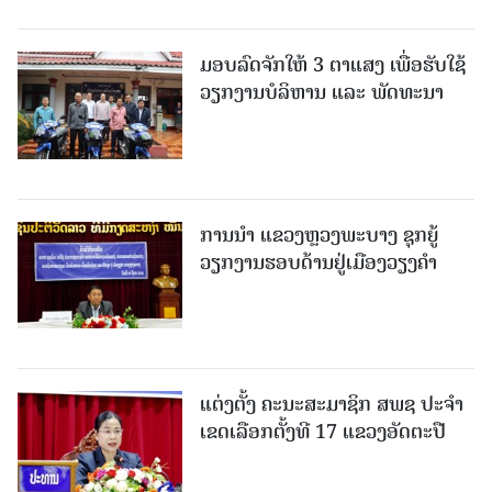
ມອບລົດຈັກໃຫ້ 3 ຕາແສງ ເພື່ອຮັບໃຊ້
ວຽກງານບໍລິຫານ ແລະ ພັດທະນາ
ການນຳ ແຂວງຫຼວງພະບາງ ຊຸກຍູ້
ວຽກງານຮອບດ້ານຢູ່ເມືອງວຽງຄໍາ
ແຕ່ງຕັ້ງ ຄະນະສະມາຊິກ ສພຊ ປະຈຳ
ເຂດເລືອກຕັ້ງທີ 17 ແຂວງອັດຕະປື