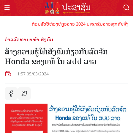
ຕ້ອນຮັບປີທ່ອງທ່ຽວລາວ 2024 ປະຊາຊົນລາວທຸກຄົນຈົ່ງພ້ອມເປ
ຂ່າວວັດທະນະທຳ-ສັງຄົມ
ສ້າງຄວາມຮູ້ໃຫ້ສັງຄົມກ່ຽວກັບລົດຈັກ
Honda ຂອງແທ້ ໃນ ສປປ ລາວ
11:57 05/03/2024