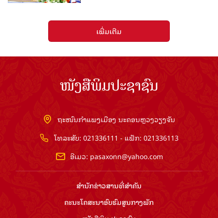
ເພີ່ມເຕີມ
ໜັງສືພິມປະຊາຊົນ
ຖະໜົນກຳແພງເມືອງ ນະຄອນຫຼວງວຽງຈັນ
ໂທລະສັບ: 021336111 - ແຟັກ: 021336113
ອີເມວ:
pasaxonn@yahoo.com
ສຳ​ນັກ​ຂ່າວ​ສານ​ທີ່​ສຳ​ຄັນ​
ຄະນະໂຄສະນາອົບຮົມ​ສູນ​ກາງ​ພັກ