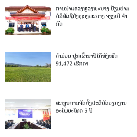
ການນຳແຂວງຫຼວງພະບາງ ຢ້ຽມ​ຢາມ
ບໍ​ລິ​ສັດຊີມັງຫຼວງພະບາງ ຈຽງເກີ ຈໍາ
ກັດ
ຄໍາມ່ວນ ປູກເຂົ້ານາປີໄດ້ທັງໝົດ
91,472 ເຮັກຕາ
ສະຫຼຸບການຈັດຕັ້ງປະຕິບັດວຽກງານ
ອະໄພຍະໂທດ 5 ປີ