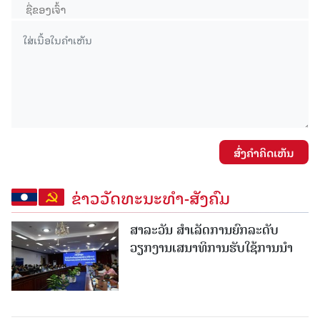
ສົ່ງຄໍາຄິດເຫັນ
ຂ່າວວັດທະນະທຳ-ສັງຄົມ
ສາລະວັນ ສໍາເລັດການຍົກລະດັບ
ວຽກງານເສນາທິການຮັບໃຊ້ການນໍາ