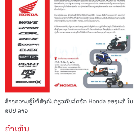
ສ້າງຄວາມຮູ້ໃຫ້ສັງຄົມກ່ຽວກັບລົດຈັກ Honda ຂອງແທ້ ໃນ
ສປປ ລາວ
ຄໍາເຫັນ