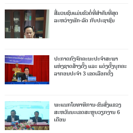
ສື່ມວນຊົນແມ່ນຂົວຕໍ່ທີ່ສໍາຄັນທີ່ສຸດ
ລະຫວ່າງພັກ-ລັດ ກັບປະຊາຊົນ
ປະກາດກົງຈັກຄະນະປະຈໍາສະພາ
ແຫ່ງຊາດສ້າງຕັ້ງ ແລະ ແຕ່ງຕັ້ງບຸກຄະ
ລາກອນປະຈໍາ 3 ເຂດເລືອກຕັ້ງ
ພະແນກໂຍທາທິການ-ຂົນສົ່ງແຂວງ
ສະຫວັນນະເຂດສະຫຼຸບວຽກງານ 6
ເດືອນ