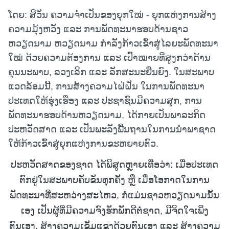
ໂດຍ: ສີວັນ ຄວາມຈໍາເປັນຂອງຍຸກໃໝ່ - ຍຸກແຫ່ງການສ້າງ
ຄວາມມຸ້ງຫວັງ ແລະ ການພັດທະນາຮອບດ້ານຊາວ
ຫວຽດນາມ ຫວຽດນາມ ກໍາລັງກ້າວເຂົ້າສູ່ໄລຍະພັດທະນາ
ໃໝ່ ດ້ວຍຄວາມຕ້ອງການ ແລະ ເປົ້າໝາຍທີ່ສູງກວ່າດ້ານ
ຄຸນນະພາບ, ລວງເລິກ ແລະ ລັກສະນະຍືນຍົງ. ໃນສະພາບ
ແວດລ້ອມນີ້, ການສ້າງຄວາມໄຝ່ຝັນ ໃນການພັດທະນາ
ປະເທດໃຫ້ຮຸ່ງເຮືອງ ແລະ ປະຊາຊົນມີຄວາມສຸກ, ການ
ພັດທະນາຮອບດ້ານຫວຽດນາມ, ໄດ້ກາຍເປັນພາລະກິດ
ປະຫວັດສາດ ແລະ ເປັນພະລັງພື້ນຖານໃນການນໍາພາຊາດ
ໃຫ້ກ້າວເຂົ້າສູ່ຍຸກແຫ່ງການຂະຫຍາຍຕົວ.
ປະຫວັດສາດຂອງຊາດ ໄດ້ພິສູດຫຼາຍເທື່ອວ່າ: ເມື່ອປະເທດ
ຕົກຢູ່ໃນສະພາບຄັບຂັນທຸກຄັ້ງ ຫຼື ເມື່ອໂອກາດໃນການ
ພັດທະນາທີ່ສະຫວ່າງສະໄຫວ, ກໍແມ່ນຊາວຫວຽດນາມນັ້ນ
ເອງ ເປັນຜູ້ທີ່ມີຄວາມຈົງຮັກພັກດີຕໍ່ຊາດ, ມີຈິດໃຈເພິ່ງ
ຕົນເອງ, ສ້າງຄວາມເຂັ້ມແຂງດ້ວຍຕົນເອງ ແລະ ສ້າງຄວາມ