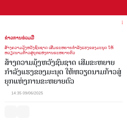
ຕ້ອ
ຂ່າວການຮ່ວມມື
ສ້າງຄວາມມຸ້ງຫວັງຊົນຊາດ ເສີມຂະຫຍາຍກໍາລັງແຮງຂອງມະນຸດ ໃຫ້
ຫວຽດນາມກ້າວສູ່ຍຸກແຫ່ງການຂະຫຍາຍຕົວ
ສ້າງຄວາມມຸ້ງຫວັງຊົນຊາດ ເສີມຂະຫຍາຍ
ກໍາລັງແຮງຂອງມະນຸດ ໃຫ້ຫວຽດນາມກ້າວສູ່
ຍຸກແຫ່ງການຂະຫຍາຍຕົວ
14:35 09/06/2025