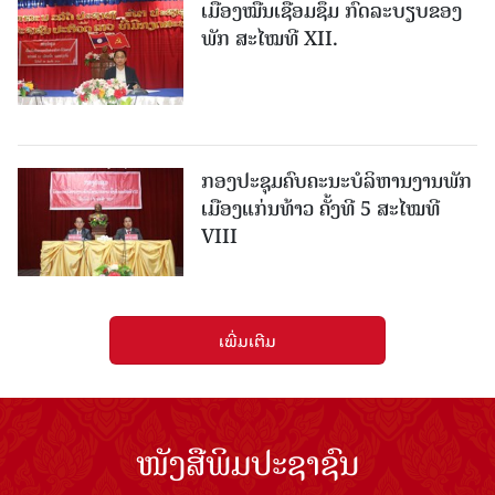
ເມືອງ​ໝື່ນເຊື່ອມຊຶມ ກົດລະບຽບຂອງ
ພັກ ສະໄໝທີ XII.
ກອງປະຊຸມຄົບຄະນະບໍລິຫານງານພັກ
ເມືອງແກ່ນ​ທ້າວ ຄັ້ງທີ 5 ສະໄໝທີ
VIII
ເພີ່ມເຕີມ
ໜັງສືພິມປະຊາຊົນ