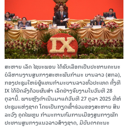
ສະຫາຍ ເລັດ ໄຊຍະພອນ ໄດ້ຮັບເລືອກເປັນປະທານຄະນະ
ບໍລິຫານງານສູນກາງສະຫະພັນກຳມະ ບານລາວ (ສກລ),
ກອງປະຊຸມໃຫຍ່ຜູ້ແທນກຳມະບານລາວທົ່ວປະເທດ ຄັ້ງທີ
IX ໄດ້ປິດລົງດ້ວຍຜົນສຳ ເລັດຢ່າງຈົບງາມໃນວັນທີ 28
ຕຸລານີ້. ພາຍຫຼັງດຳເນີນມາແຕ່ວັນທີ 27 ຕຸລາ 2025 ທີ່ຫໍ
ປະຊຸມແຫ່ງຊາດ ໂດຍເປັນກຽດເຂົ້າຮ່ວມຂອງສະຫາຍ ສິນ
ລະວົງ ຄຸດໄພທູນ ກຳມະການກົມການເມືອງສູນກາງພັກ
ປະທານສູນກາງແນວລາວສ້າງຊາດ, ມີບັນດາຄະນະ