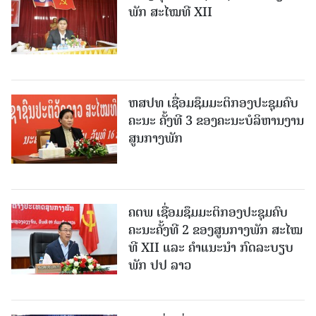
ພັກ ສະໄໝທີ XII
ຫສປທ ເຊື່ອມຊຶມມະຕິກອງປະຊຸມຄົບ
ຄະນະ ຄັ້ງທີ 3 ຂອງຄະນະບໍລິຫານງານ
ສູນກາງພັກ
ຄຕພ ເຊື່ອມຊຶມມະຕິກອງປະຊຸມຄົບ
ຄະນະຄັ້ງທີ 2 ຂອງສູນກາງພັກ ສະໄໝ
ທີ XII ແລະ ຄໍາແນະນໍາ ກົດລະບຽບ
ພັກ ປປ ລາວ