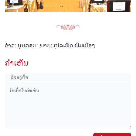
ຂ່າວ: ບຸນຕອມ; ພາບ: ຕຸໄລເພັດ ພິມເມືອງ
ຄໍາເຫັນ