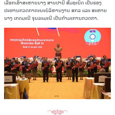
ເລືອກເອົາສະຫາຍນາງ ສາຍປານີ ສົມຊະນິດ ເປັນຮອງ
ປະທານກວດກາຄະນະບໍລິຫານງານ ສກລ ແລະ ສະຫາຍ
ນາງ ເກດມະນີ ຈຸນລະມະນີ ເປັນກຳມະການກວດກາ.