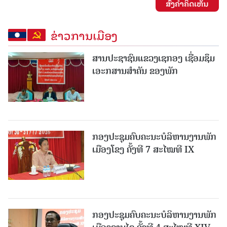
ສົ່ງຄໍາຄິດເຫັນ
ຂ່າວການເມືອງ
ສານປະຊາຊົນແຂວງເຊກອງ ເຊື່ອມຊຶມ
ເອະກສານສໍາຄັນ ຂອງພັກ
ກອງປະຊຸມຄົບຄະນະບໍລິຫານງານພັກ
ເມືອງໂຂງ ຄັ້ງທີ 7 ສະໄໝທີ IX
ກອງປະຊຸມຄົບຄະນະບໍລິຫານງານພັກ