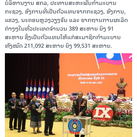
ບໍລິຫານງານ ສກລ, ປະທານສະຫະພັນກຳມະບານ
ກະຊວງ, ອົງການທີ່ເປັນຕົວແທນຈາກກະຊວງ, ອົງການ,
ແຂວງ, ນະຄອນຫຼວງວຽງຈັນ ແລະ ຮາກຖານການຜະລິດ
ຕ່າງໆໃນທົ່ວປະເທດຈໍານວນ 389 ສະຫາຍ ຍິງ 91
ສະຫາຍ ຊຶ່ງເປັນຕົວແທນໃຫ້ແກ່ສະມາຊິກກໍາມະບານ
ທັງໝົດ 211,092 ສະຫາຍ ຍິງ 99,531 ສະຫາຍ.