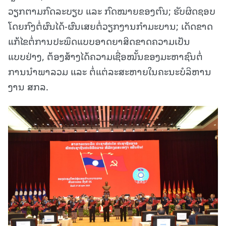
ວຽກຕາມກົດລະບຽບ ແລະ ກົດໝາຍຂອງຕົນ; ຮັບຜິດຊອບ
ໂດຍກົງຕໍ່ຜົນໄດ້-ຜົນເສຍຕໍ່ວຽກງານກໍາມະບານ; ເດັດຂາດ
ແກ້ໄຂຕໍ່ການປະພຶດແບບອາດຍາສິດຂາດຄວາມເປັນ
ແບບຢ່າງ, ຕ້ອງສ້າງໄດ້ຄວາມເຊື່ອໝັ້ນຂອງມະຫາຊົນຕໍ່
ການນໍາພາລວມ ແລະ ຕໍ່ແຕ່ລະສະຫາຍໃນຄະນະບໍລິຫານ
ງານ ສກລ.