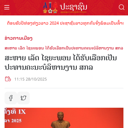
ຕ້ອນຮັບປີທ່ອງທ່ຽວລາວ 2024 ປະຊາຊົນລາວທຸກຄົນຈົ່ງພ້ອມເປັນເຈົ້າພາບທີ່ດ
ຂ່າວການເມືອງ
ສະຫາຍ ເລັດ ໄຊຍະພອນ ໄດ້ຮັບເລືອກເປັນປະທານຄະນະບໍລິຫານງານ ສກລ
ສະຫາຍ ເລັດ ໄຊຍະພອນ ໄດ້ຮັບເລືອກເປັນ
ປະທານຄະນະບໍລິຫານງານ ສກລ
11:15 28/10/2025