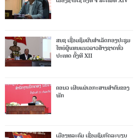
ເມືອງຊານ​ໄຊ ຄັ້ງທີ 4 ສະໄໝທີ XIV
ສນຊ ເຊື່ອມຊຶມຜົນສໍາເລັດກອງປະຊຸມ
ໃຫຍ່ຜູ້ແທນແນວລາວສ້າງຊາດທົ່ວ
ປະເທດ ຄັ້ງທີ XII
ຄອນວ ເຜີຍແຜ່ເອກະສານສໍາຄັນຂອງ
ພັກ
ເມືອງທຸລະຄົມ ເຊື່ອມຊຶມກົດລະບຽບ