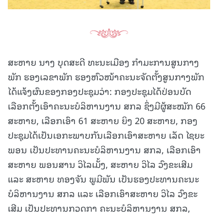
ສະຫາຍ ນາງ ບຸດສະດີ ທະນະເມືອງ ກຳມະການສູນກາງ
ພັກ ຮອງເລຂາພັກ ຮອງຫົວໜ້າຄະນະຈັດຕັ້ງສູນກາງພັກ
ໄດ້ແຈ້ງຜົນຂອງກອງປະຊຸມວ່າ: ກອງປະຊຸມໄດ້ປ່ອນບັດ
ເລືອກຕັ້ງເອົາຄະນະບໍລິຫານງານ ສກລ ຊຶ່ງມີຜູ້ສະໝັກ 66
ສະຫາຍ, ເລືອກເອົາ 61 ສະຫາຍ ຍິງ 20 ສະຫາຍ, ກອງ
ປະຊຸມໄດ້ເປັນເອກະພາບກັນເລືອກເອົາສະຫາຍ ເລັດ ໄຊຍະ
ພອນ ເປັນປະທານຄະນະບໍລິຫານງານ ສກລ, ເລືອກເອົາ
ສະຫາຍ ພອນສານ ວິໄລເມັ້ງ, ສະຫາຍ ວິໄລ ວົງຂະເສີມ
ແລະ ສະຫາຍ ທອງຈັນ ພູມີພັນ ເປັນຮອງປະທານຄະນະ
ບໍລິຫານງານ ສກລ ແລະ ເລືອກເອົາສະຫາຍ ວິໄລ ວົງຂະ
ເສີມ ເປັນປະທານກວດກາ ຄະນະບໍລິຫານງານ ສກລ,