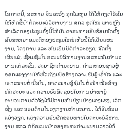
ໂອກາດນີ້, ສະຫາຍ ສິນລະວົງ ຄຸດໄພທູນ ໄດ້ໃຫ້ກຽດໂອ້ລົມ
ໃຫ້ທິດຊີ້ນຳຕໍ່ຄະນະບໍລິຫານງານ ສກລ ຊຸດໃໝ່ ພາຍຫຼັງ
ສຳເລັດກອງປະຊຸມຄັ້ງນີ້ໃຫ້ບັນດາສະຫາຍຮີບຮ້ອນຈັດຕັ້ງ
ຜັນຂະຫຍາຍມະຕິກອງປະຊຸມໃຫຍ່ເທື່ອນີ້ໃຫ້ເປັນແຜນ
ງານ, ໂຄງການ ແລະ ຫັນເປັນນິຕິກໍາລະອຽດ; ຈັດຕັ້ງ
ເຜີຍແຜ່, ເຊື່ອມຊຶມໃນຄະນະບໍລິຫານງານສະຫະພັນກໍາມະ
ບານແຕ່ລະຂັ້ນ, ສະມາຊິກກໍາມະບານ, ກໍາມະກອນຊາວຜູ້
ອອກແຮງງານໃຫ້ທົ່ວເຖິງເພື່ອສ້າງຄວາມຮັບຮູ້-ເຂົ້າໃຈ ແລະ
ເອກະພາບຕໍ່ເນື້ອໃນ, ຄາດໝາຍສູ້ຊົນໃນຕໍ່ໜ້າເພື່ອສ້າງ
ທັດສະນະ ແລະ ຄວາມຮັບຜິດຊອບໃນການນໍາພາຍູ້
ຂະບວນການຕົວຈິງໃຫ້ມີການຫັນປ່ຽນຢ່າງແຂງແຮງ, ເລິກ
ເຊິ່ງ ແລະ ຮອບດ້ານໃນວຽກງານກໍາມະບານ. ໃຫ້ຮີບຮ້ອນ
ແບ່ງວຽກ, ແບ່ງຄວາມຮັບຜິດຊອບພາຍໃນຄະນະບໍລິຫານ
ງານ ສກລ ກໍຄືຄະນະນໍາຂອງສະຫະກໍາມະບານລາວໃຫ້