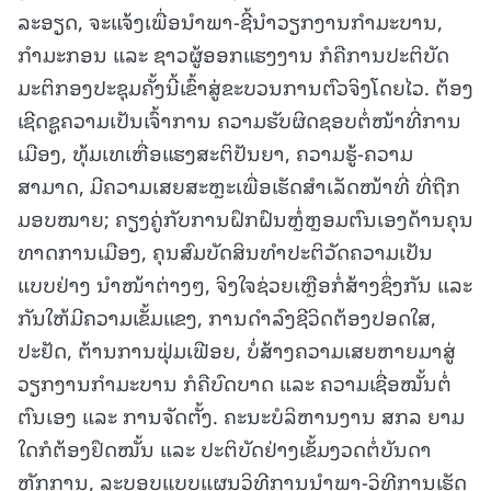
ລະອຽດ, ຈະແຈ້ງເພື່ອນໍາພາ-ຊີ້ນໍາວຽກງານກໍາມະບານ,
ກໍາມະກອນ ແລະ ຊາວຜູ້ອອກແຮງງານ ກໍຄືການປະຕິບັດ
ມະຕິກອງປະຊຸມຄັ້ງນີ້ເຂົ້າສູ່ຂະບວນການຕົວຈິງໂດຍໄວ. ຕ້ອງ
ເຊີດຊູຄວາມເປັນເຈົ້າການ ຄວາມຮັບຜິດຊອບຕໍ່ໜ້າທີ່ການ
ເມືອງ, ທຸ້ມເທເຫື່ອແຮງສະຕິປັນຍາ, ຄວາມຮູ້-ຄວາມ
ສາມາດ, ມີຄວາມເສຍສະຫຼະເພື່ອເຮັດສໍາເລັດໜ້າທີ່ ທີ່ຖືກ
ມອບໝາຍ; ຄຽງຄູ່ກັບການຝຶກຝົນຫຼໍ່ຫຼອມຕົນເອງດ້ານຄຸນ
ທາດການເມືອງ, ຄຸນສົມບັດສິນທໍາປະຕິວັດຄວາມເປັນ
ແບບຢ່າງ ນໍາໜ້າຕ່າງໆ, ຈິງໃຈຊ່ວຍເຫຼືອກໍ່ສ້າງຊຶ່ງກັນ ແລະ
ກັນໃຫ້ມີຄວາມເຂັ້ມແຂງ, ການດໍາລົງຊີວິດຕ້ອງປອດໃສ,
ປະຢັດ, ຕ້ານການຟຸ່ມເຟືອຍ, ບໍ່ສ້າງຄວາມເສຍຫາຍມາສູ່
ວຽກງານກໍາມະບານ ກໍຄືບົດບາດ ແລະ ຄວາມເຊື່ອໝັ້ນຕໍ່
ຕົນເອງ ແລະ ການຈັດຕັ້ງ. ຄະນະບໍລິຫານງານ ສກລ ຍາມ
ໃດກໍຕ້ອງຢຶດໝັ້ນ ແລະ ປະຕິບັດຢ່າງເຂັ້ມງວດຕໍ່ບັນດາ
ຫຼັກການ, ລະບອບແບບແຜນວິທີການນໍາພາ-ວິທີການເຮັດ