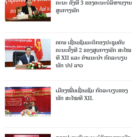
ຄະນະ ຄັ້ງທີ 3 ຂອງຄະນະບໍລິຫານງານ
ສູນກາງພັກ
ຄຕພ ເຊື່ອມຊຶມມະຕິກອງປະຊຸມຄົບ
ຄະນະຄັ້ງທີ 2 ຂອງສູນກາງພັກ ສະໄໝ
ທີ XII ແລະ ຄໍາແນະນໍາ ກົດລະບຽບ
ພັກ ປປ ລາວ
ເມືອງ​ໝື່ນເຊື່ອມຊຶມ ກົດລະບຽບຂອງ
ພັກ ສະໄໝທີ XII.