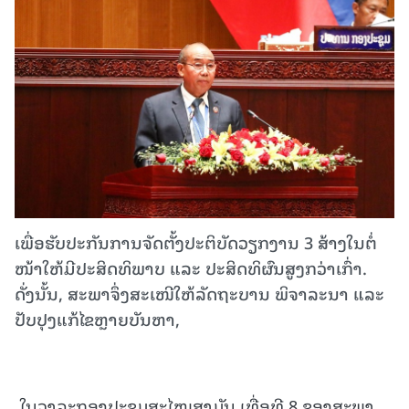
ເພື່ອຮັບປະກັນການຈັດຕັ້ງປະຕິບັດວຽກງານ 3 ສ້າງໃນຕໍ່
ໜ້າໃຫ້ມີປະສິດທິພາບ ແລະ ປະສິດທິຜົນສູງກວ່າເກົ່າ.
ດັ່ງນັ້ນ, ສະພາຈຶ່ງສະເໜີໃຫ້ລັດຖະບານ ພິຈາລະນາ ແລະ
ປັບປຸງແກ້ໄຂຫຼາຍບັນຫາ,
ໃນວາລະກອງປະຊຸມສະໄໝສາມັນ ເທື່ອທີ 8 ຂອງສະພາ