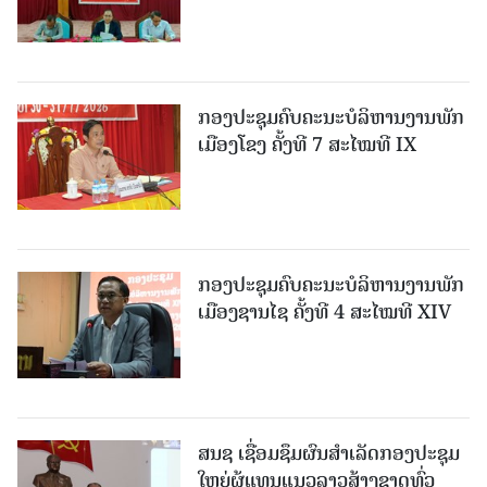
ກອງປະຊຸມຄົບຄະນະບໍລິຫານງານພັກ
ເມືອງໂຂງ ຄັ້ງທີ 7 ສະໄໝທີ IX
ກອງປະຊຸມຄົບຄະນະບໍລິຫານງານພັກ
ເມືອງຊານ​ໄຊ ຄັ້ງທີ 4 ສະໄໝທີ XIV
ສນຊ ເຊື່ອມຊຶມຜົນສໍາເລັດກອງປະຊຸມ
ໃຫຍ່ຜູ້ແທນແນວລາວສ້າງຊາດທົ່ວ