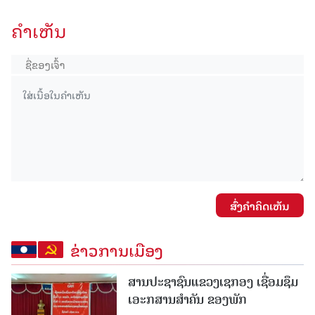
ຄໍາເຫັນ
ສົ່ງຄໍາຄິດເຫັນ
ຂ່າວການເມືອງ
ສານປະຊາຊົນແຂວງເຊກອງ ເຊື່ອມຊຶມ
ເອະກສານສໍາຄັນ ຂອງພັກ