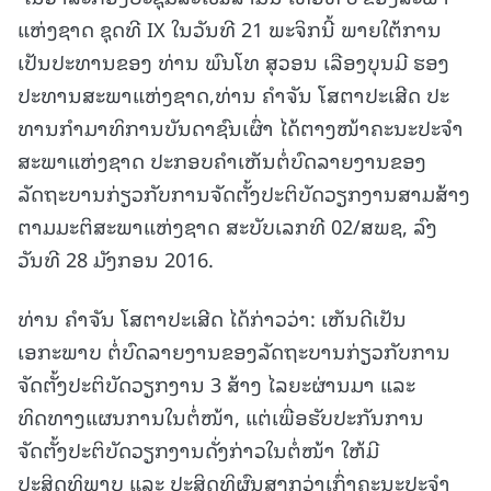
ແຫ່ງຊາດ ຊຸດທີ IX ໃນວັນທີ 21 ພະຈິກນີ້ ພາຍໃຕ້ການ
ເປັນປະທານຂອງ ທ່ານ ພົນໂທ ສຸວອນ ເລືອງບຸນມີ ຮອງ
ປະທານສະພາແຫ່ງຊາດ,ທ່ານ ຄໍາຈັນ ໂສຕາປະເສີດ ປະ
ທານກໍາມາທິການບັນດາຊົນເຜົ່າ ໄດ້ຕາງໜ້າຄະນະປະຈໍາ
ສະພາແຫ່ງຊາດ ປະກອບຄໍາເຫັນຕໍ່ບົດລາຍງານຂອງ
ລັດຖະບານກ່ຽວກັບການຈັດຕັ້ງປະຕິບັດວຽກງານສາມສ້າງ
ຕາມມະຕິສະພາແຫ່ງຊາດ ສະບັບເລກທີ 02/ສພຊ, ລົງ
ວັນທີ 28 ມັງກອນ 2016.
ທ່ານ ຄໍາຈັນ ໂສຕາປະເສີດ ໄດ້ກ່າວວ່າ: ເຫັນດີເປັນ
ເອກະພາບ ຕໍ່ບົດລາຍງານຂອງລັດຖະບານກ່ຽວກັບການ
ຈັດຕັ້ງປະຕິບັດວຽກງານ 3 ສ້າງ ໄລຍະຜ່ານມາ ແລະ
ທິດທາງແຜນການໃນຕໍ່ໜ້າ, ແຕ່ເພື່ອຮັບປະກັນການ
ຈັດຕັ້ງປະຕິບັດວຽກງານດັ່ງກ່າວໃນຕໍ່ໜ້າ ໃຫ້ມີ
ປະສິດທິພາບ ແລະ ປະສິດທິຜົນສູງກວ່າເກົ່າຄະນະປະຈຳ