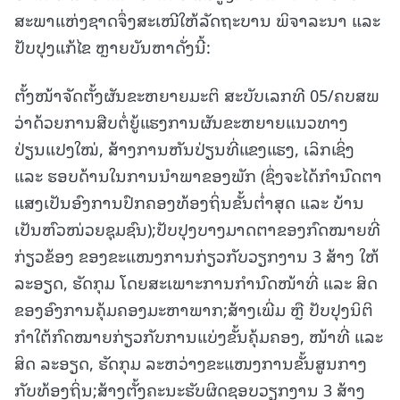
ສະພາແຫ່ງຊາດຈຶ່ງສະເໜີໃຫ້ລັດຖະບານ ພິຈາລະນາ ແລະ
ປັບປຸງແກ້ໄຂ ຫຼາຍບັນຫາດັ່ງນີ້:
ຕັ້ງໜ້າຈັດຕັ້ງຜັນຂະຫຍາຍມະຕິ ສະບັບເລກທີ 05/ຄບສພ
ວ່າດ້ວຍການສືບຕໍ່ຍູ້ແຮງການຜັນຂະຫຍາຍແນວທາງ
ປ່ຽນແປງໃໝ່, ສ້າງການຫັນປ່ຽນທີ່ແຂງແຮງ, ເລິກເຊິ່ງ
ແລະ ຮອບດ້ານໃນການນໍາພາຂອງພັກ (ຊຶ່ງຈະໄດ້ກຳນົດຕາ
ແສງເປັນອົງການປົກຄອງທ້ອງຖິ່ນຂັ້ນຕໍ່າສຸດ ແລະ ບ້ານ
ເປັນຫົວໜ່ວຍຊຸມຊົນ);ປັບປຸງບາງມາດຕາຂອງກົດໝາຍທີ່
ກ່ຽວຂ້ອງ ຂອງຂະແໜງການກ່ຽວກັບວຽກງານ 3 ສ້າງ ໃຫ້
ລະອຽດ, ຮັດກຸມ ໂດຍສະເພາະການກຳນົດໜ້າທີ່ ແລະ ສິດ
ຂອງອົງການຄຸ້ມຄອງມະຫາພາກ;ສ້າງເພີ່ມ ຫຼື ປັບປຸງນິຕິ
ກໍາໃຕ້ກົດໝາຍກ່ຽວກັບການແບ່ງຂັ້ນຄຸ້ມຄອງ, ໜ້າທີ່ ແລະ
ສິດ ລະອຽດ, ຮັດກຸມ ລະຫວ່າງຂະແໜງການຂັ້ນສູນກາງ
ກັບທ້ອງຖິ່ນ;ສ້າງຕັ້ງຄະນະຮັບຜິດຊອບວຽກງານ 3 ສ້າງ