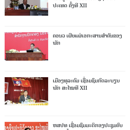
ປະເທດ ຄັ້ງທີ XII
ຄອນວ ເຜີຍແຜ່ເອກະສານສໍາຄັນຂອງ
ພັກ
ເມືອງທຸລະຄົມ ເຊື່ອມຊຶມກົດລະບຽບ
ພັກ ສະໄໝທີ XII
ຫສປທ ເຊື່ອມຊຶມມະຕິກອງປະຊຸມຄົບ