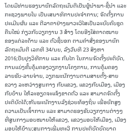
ໂດຍມີທ່ານຮອງນາຍົກລັດຖະມົນຕີເປັນຜູ້ນໍາພາ-ຊີ້ນໍາ ແລະ
ກະຊວງພາຍໃນ ເປັນເສນາທິການປະຈຳການ; ຈັດຕັ້ງການ
ປະເມີນຜົນ ແລະ ຕີລາຄາຢ່າງພາວະວິໄສເປັນລະບົບຄົບຊຸດ
ຄືນໃໝ່ ກ່ຽວກັບວຽກງານ 3 ສ້າງ ໂດຍອີງໃສ່ຄາດໝາຍ
ຂອງແຕ່ລະດ້ານ ແລະ ຕົວຊີ້ບອກ ຕາມຄໍາສັ່ງຂອງນາຍົກ
ລັດຖະມົນຕີ ເລກທີ 34/ນຍ, ລົງວັນທີ 23 ສິງຫາ
2016;ປັບປຸງວິທີການ ແລະ ກົນໄກ ໃນການຈັດຕັ້ງປະຕິບັດ,
ການແບ່ງຂັ້ນຄຸ້ມຄອງວຽກງານໂຄງການ, ການຄຸ້ມຄອງ
ລາຍຮັບ-ລາຍຈ່າຍ, ວຽກພະນັກງານຕາມສາຍຕັ້ງ-ສາຍ
ຂວາງ ລະຫວ່າງສູນກາງ ກັບແຂວງ, ແຂວງກັບເມືອງ, ເມືອງ
ກັບບ້ານ ໃຫ້ລະອຽດຈະແຈ້ງຂາດຕົວ ແລະ ສາມາດຈັດຕັ້ງ
ປະຕິບັດໄດ້;ຫັນພະນັກງານລົງຊ່ວຍທ້ອງຖິ່ນ ເພື່ອຍົກສູງ
ຄວາມເປັນເຈົ້າການ ແລະ ສາມາດຮອງຮັບວຽກງານຕ່າງໆ
ທີ່ສູນກາງມອບໝາຍໃຫ້ແຂວງ, ແຂວງມອບໃຫ້ເມືອງ, ເມືອງ
ມອບໃຫ້ບ້ານ;ສູນກາງເພີ່ມທະວີ ການປະຕິບັດບົດບາດ