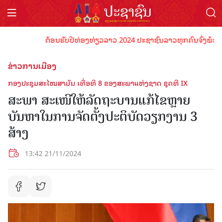
ຕ້ອນຮັບປີທ່ອງທ່ຽວລາວ 2024 ປະຊາຊົນລາວທຸກຄົນຈົ່ງພ້ອມເປັນເຈ
ຂ່າວການເມືອງ
ກອງປະຊຸມສະໄໝສາມັນ ເທື່ອທີ 8 ຂອງສະພາແຫ່ງຊາດ ຊຸດທີ IX
ສະພາ ສະເໜີໃຫ້ລັດຖະບານແກ້ໄຂຫຼາຍ
ບັນຫາໃນການຈັດຕັ້ງປະຕິບັດວຽກງານ 3
ສ້າງ
13:42 21/11/2024