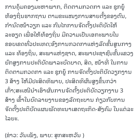
ການຄຸ້ມຄອງມະຫາພາກ, ຕິດຕາມກວດກາ ແລະ ຊຸກຍູ້
ທ້ອງຖິ່ນຮາກຖານ ຕາມຂະແໜງການສາຍຕັ້ງຂອງຕົນ,
ກຳນົດໜ້າວຽກ ແລະ ກົນໄກການຈັດຕັ້ງປະຕິບັດໃຫ້
ລະອຽດ ເພື່ອໃຫ້ທ້ອງຖິ່ນ ມີຄວາມເປັນເອກະພາບໃນ
ຂອບເຂດທົ່ວປະເທດ;ອົງການກວດກາແຫ່ງລັດຂັ້ນສູນກາງ
ແລະ ທ້ອງຖິ່ນ, ສະພາແຫ່ງຊາດ, ສະພາປະຊາຊົນຂັ້ນແຂວງ
ຍົກສູງການປະຕິບັດພາລະບົດບາດ, ສິດ, ໜ້າທີ່ ໃນການ
ຕິດຕາມກວດກາ ແລະ ຊຸກຍູ້ ການຈັດຕັ້ງປະຕິບັດວຽກງານ
3 ສ້າງ ໃຫ້ມີປະສິດທິພາບ, ປະສິດທິຜົນສູງຂຶ້ນກວ່າ
ເກົ່າ;ສະເໜີນໍາເອົາຜົນການຈັດຕັ້ງປະຕິບັດວຽກງານ 3
ສ້າງ ເຂົ້າໃນບົດລາຍງານຂອງລັດຖະບານ ກ່ຽວກັບການ
ຈັດຕັ້ງປະຕິບັດແຜນພັດທະນາເສດຖະກິດ-ສັງຄົມ ໃນແຕ່ລະ
ໄລຍະ.
(ຂ່າວ: ວັນເພັງ, ພາບ: ສຸກສະຫວັນ )