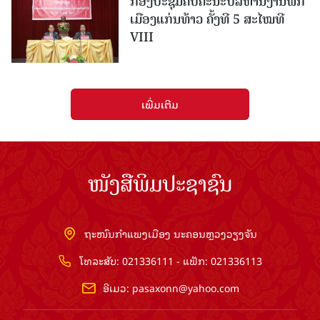
ກອງປະຊຸມຄົບຄະນະບໍລິຫານງານພັກ
ເມືອງແກ່ນ​ທ້າວ ຄັ້ງທີ 5 ສະໄໝທີ
VIII
ເພີ່ມເຕີມ
ໜັງສືພິມປະຊາຊົນ
ຖະໜົນກຳແພງເມືອງ ນະຄອນຫຼວງວຽງຈັນ
ໂທລະສັບ: 021336111 - ແຟັກ: 021336113
ອີເມວ:
pasaxonn@yahoo.com