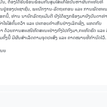
ະນັ້ນ, ຕ້ອງໄດ້ຮີບຮ້ອນພ້ອມກັນສຸມໃສ່ແກ້ໄຂບັນຫາຜົນກະທົບທີ່
ດການເປັນຢູ່ຂອງປະຊາຊົນ, ພະນັກງານ-ລັດຖະກອນ ແລະ ການພັດທະ
ອກນີ້, ທ່ານ ນາຍົກລັດຖະມົນຕີ ຍັງໄດ້ຮຽກຮ້ອງມາຍັງບັນດາທ່
ົາໃຈໃສ່ຄົ້ນຄວ້າ ແລະ ປະກອບຄຳເຫັນຢ່າງເລິກເຊິ່ງ, ແທດກັບ
 ດ້ວຍການສະເໜີທັດສະນະຢ່າງກົງໄປກົງມາ,ກະທັດຮັດ ແລະ ມ
ມຄັ້ງນີ້ ມີຜົນສຳເລັດຕາມຈຸດປະສົງ ແລະ ຄາດໝາຍທີ່ກໍານົດໄວ້.
ສນຍ