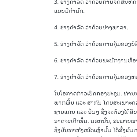
3. ຮ່າງດໍາລັດ ວ່າດ້ວຍການຈັດສັນທີ່ດ
ແບບມີກຳນົດ.
4. ຮ່າງດໍາລັດ ວ່າດ້ວຍຢາງພາລາ.
5. ຮ່າງດຳລັດ ວ່າດ້ວຍການຄຸ້ມຄອງບ
6. ຮ່າງດຳລັດ ວ່າດ້ວຍພະນັກງານທ້ອ
7. ຮ່າງດຳລັດ ວ່າດ້ວຍການຄຸ້ມຄອງທ
ໃນໂອກາດກ່າວເປີດກອງປະຊຸມ, ທ່ານນາຍ
ພາກພື້ນ ແລະ ສາກົນ ໂດຍສະເພາະຄ
ຊາຍແດນ ແລະ ອື່ນໆ ຊຶ່ງຈະຕ້ອງໄດ້ສືບຕ
ອາດຈະເກີດຂຶ້ນ. ນອກນັ້ນ, ສະພາບພ
ຊຶ່ງບັນຫາທັງໝົດເຫຼົ່ານັ້ນ ໄດ້ສົ່