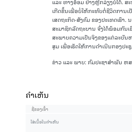
ແລະ ທາງອ້ອມ ຢ່າງຫຼີກລ່ຽງບໍ່ໄດ້. ສ
ເກີດຂຶ້ນເພື່ອບໍ່ໃຫ້ກະທົບຕໍ່ຊີວິ
ເສດຖະກິດ-ສັງຄົມ ຂອງປະເທດເຮົາ. ນ
ສະມາຊິກລັດຖະບານ ຈົ່ງໄດ້ພ້ອມກັນເອ
ສະພາບຄວາມເປັນຈິງຂອງແຕ່ລະບັນຫາ
ສຸມ ເພື່ອເຮັດໃຫ້ການດຳເນີນກອງປະຊຸ
ຂ່າວ ແລະ ພາບ: ກົມປະຊາສໍາພັນ ຫ
ຄໍາເຫັນ