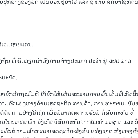
ິນປຸກສ້າງຂອງລັດ ເປັນບ່ອນຢູ່ອາໄສ ແລະ ຊື້-ຂາຍ ສິດນຳໃຊ້ທີ່ດິ
ໍລິເວນຊາຍແດນ.
ງຖິ່ນ ທີ່ເຮັດວຽກນຳອົງການຕ່າງປະເທດ ປະຈຳ ຢູ່ ສປປ ລາວ.
ະນະບັດ.
ົກລັດຖະມົນຕີ ໄດ້ຍົກໃຫ້ເຫັນສະພາບການພົ້ນເດັ່ນທີ່ເກີດຂຶ້ນ
ວາມຂັດແຍ່ງທາງດ້ານເສດຖະກິດ-ການຄ້າ, ການທະຫານ, ບັນ
ໍ່ຕິດຕາມຢ່າງໃກ້ຊິດ ເພື່ອມີມາດຕະການຮັບມື ຕໍ່ຜົນກະທົບ ທີ່
າຍໃນປະເທດເຮົາ ຍັງເກີດມີຜົນກະທົບຈາກໄພທໍາມະຊາດ ແລະ ອື
ງຜົນກະທົບຕໍ່ການພັດທະນາເສດຖະກິດ-ສັງຄົມ ແຫ່ງຊາດ ທັງທາງກົ