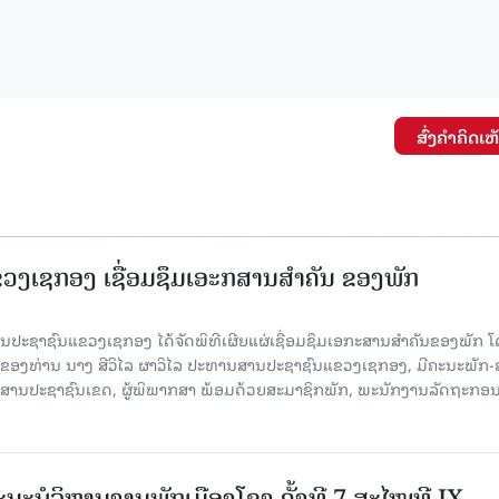
ສົ່ງຄໍາຄິດເຫ
ງເຊກອງ ເຊື່ອມຊຶມເອະກສານສໍາຄັນ ຂອງພັກ
 ສານປະຊາຊົນແຂວງເຊກອງ ໄດ້ຈັດພິທີເຜີຍແຜ່ເຊື່ອມຊຶມເອກະສານສໍາຄັນຂອງພັກ 
ຂອງທ່ານ ນາງ ສີວິໄລ ຜາວິໄລ ປະທານສານປະຊາຊົນແຂວງເຊກອງ, ມີຄະນະພັກ-
 ສານປະຊາຊົນເຂດ, ຜູ້ພິພາກສາ ພ້ອມດ້ວຍສະມາຊິກພັກ, ພະນັກງານລັດຖະກອ
ນະບໍລິຫານງານພັກເມືອງໂຂງ ຄັ້ງທີ 7 ສະໄໝທີ IX