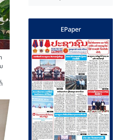
EPaper
ກ
ານ
່