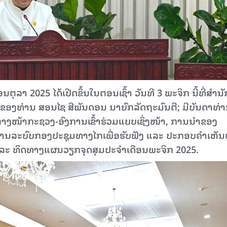
2025 ໄດ້ເປີດຂຶ້ນໃນຕອນເຊົ້າ ວັນທີ 3 ພະຈິກ ນີ້ທີ່ສໍານັ
ອງທ່ານ ສອນໄຊ ສີພັນດອນ ນາຍົກລັດຖະມົນຕີ; ມີບັນດາທ່
ຕາງໜ້າກະຊວງ-ອົງການເຂົ້າຮ່ວມແບບເຊິ່ງໜ້າ, ການນໍາຂອງ
່ານລະບົບກອງປະຊຸມທາງໄກເພື່ອຮັບຟັງ ແລະ ປະກອບຄຳເຫັນຕໍ
ແລະ ທິດທາງແຜນວຽກຈຸດສຸມປະຈຳເດືອນພະຈິກ 2025.