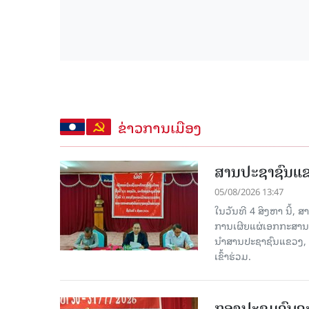
ຂ່າວການເມືອງ
ສານປະຊາຊົນແຂວ
05/08/2026 13:47
ໃນວັນທີ 4 ສິງຫາ ນີ້,
ການເຜີຍແຜ່ເອກກະສານ
ນໍາສານປະຊາຊົນແຂວງ,
ເຂົ້າຮ່ວມ.
ກອງປະຊຸມຄົບຄະ