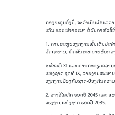
ກອງປະຊຸມຄັ້ງນີ້, ຈະດໍາເນີນເປັນເວລ
ເຫັນ ແລະ ພິຈາລະນາ ຕໍ່ບັນດາຫົວຂໍ້ທີ່
1. ການສະຫຼຸບວຽກງານພົ້ນເດັ່ນປະຈ
ລັດຖະບານ, ທິດຜັນຂະຫຍາຍຜົນກອງປ
ສະໄໝທີ XI
ແລະ ການກະກຽມຄວາມພ້
ແຫ່ງຊາດ ຊຸດທີ IX, ລາຍງານສະພາບສາ
ວຽກງານປ້ອງກັນຊາດ-ປ້ອງກັນຄວາມ
2. ຮ່າງວິໄສທັດ ຮອດປີ 2045 ແລະ 
ແຮງງານແຫ່ງຊາດ ຮອດປີ 2035.