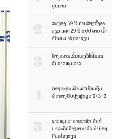
ຢູນນານ
ສະຫຼອງ 59 ປີ ການສ້າງຕັ້ງອາ
ຊຽນ ແລະ 29 ປີ ສປປ ລາວ ເຂົ້າ
ເປັນສະມາຊິກອາຊຽນ
ສ້າງຄວາມເຂັ້ມແຂງໃຫ້ສື່ມວນ
ຊົນຊາວໜຸ່ມລາວ
ກອງປະຊຸມເຜີຍແຜ່ເຊື່ອມຊຶມ
ທິດທາງປັບປຸງຫຼັກສູດ 6+3+3
ຊາວໜຸ່ມອາສາສະໝັກ ສືບຕໍ່
ພາລະກິດສ້າງອານາຄົດ ນໍານ້ອງ
ຄືນສູ່ໂຮງຮຽນ