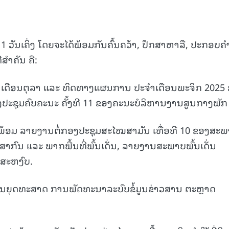
າ 1 ວັນເຄິ່ງ ໂດຍຈະໄດ້ພ້ອມກັນຄົ້ນຄວ້າ, ປຶກສາຫາລື, ປະກອບຄ
ສໍາຄັນ ຄື:
ໍາເດືອນຕຸລາ ແລະ ທິດທາງແຜນການ ປະຈໍາເດືອນພະຈິກ 2025
ະຊຸມຄົບຄະນະ ຄັ້ງທີ 11 ຂອງຄະນະບໍລິຫານງານສູນກາງພັກ
ອມ ລາຍງານຕໍ່ກອງປະຊຸມສະໄໝສາມັນ ເທື່ອທີ 10 ຂອງສະພ
ກົນ ແລະ ພາກພື້ນທີ່ພົ້ນເດັ່ນ, ລາຍງານສະພາບພົ້ນເດັ່ນ
ສະຫງົບ.
ແຜນຍຸດທະສາດ ການພັດທະນາລະບົບຂໍ້ມູນຂ່າວສານ ຕະຫຼາດ