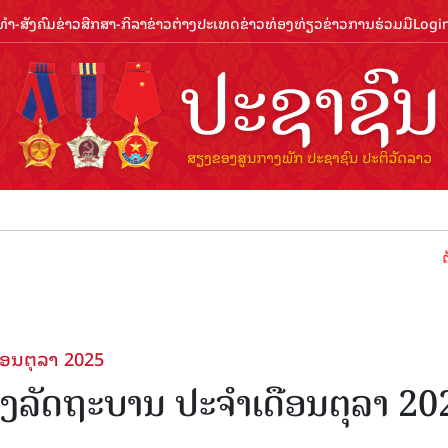
ຳ-ສັງຄົມ
ຂ່າວສືກສາ-ກິລາ
ຂ່າວຕ່າງປະເທດ
ຂ່າວທ່ອງທ່ຽວ
ຂ່າວການຮ່ວມມື
Logi
ຕ້ອນຮັບປີທ
ອນຕຸລາ 2025
ລັດຖະບານ ປະຈຳເດືອນຕຸລາ 20