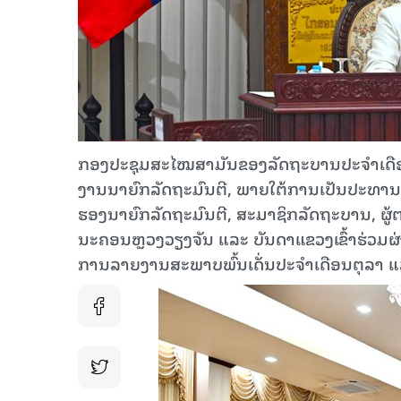
ກອງປະຊຸມສະໄໝສາມັນຂອງລັດຖະບານປະຈຳເດືອນຕຸລາ 
ງານນາຍົກລັດຖະມົນຕີ, ພາຍໃຕ້ການເປັນປະທານຂ
ຮອງນາຍົກລັດຖະມົນຕີ, ສະມາຊິກລັດຖະບານ, ຜູ້
ນະຄອນຫຼວງວຽງຈັນ ແລະ ບັນດາແຂວງເຂົ້າຮ່ວມຜ
ການລາຍງານສະພາບພົ້ນເດັ່ນປະຈຳເດືອນຕຸລາ 