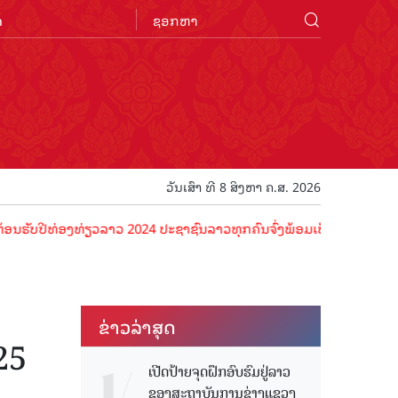
n
ວັນເສົາ ທີ 8 ສິງຫາ ຄ.ສ. 2026
່ອງທ່ຽວລາວ 2024 ປະຊາຊົນລາວທຸກຄົນຈົ່ງພ້ອມເປັນເຈົ້າພາບທີ່ດີ ຕ້ອນຮັບນ
ຂ່າວ​ລ່າ​ສຸດ
25
ເປີດປ້າຍຈຸດຝຶກອົບຮົມຢູ່ລາວ
ຂອງສະຖາບັນການຊ່າງແຂວງ