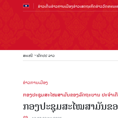
ຂ່າວເດັ່ນ
ຂ່າວການເມືອງ
ຂ່າວເສດຖະກິດ
ຂ່າວວັດທະນະທ
ສະເໜີ
ພັກປປ ລາວ
ຂ່າວການເມືອງ
ກອງປະຊຸມສະໄໝສາມັນຂອງລັດຖະບານ ປະຈຳເດື
ກອງປະຊຸມສະໄໝສາມັນຂອງ