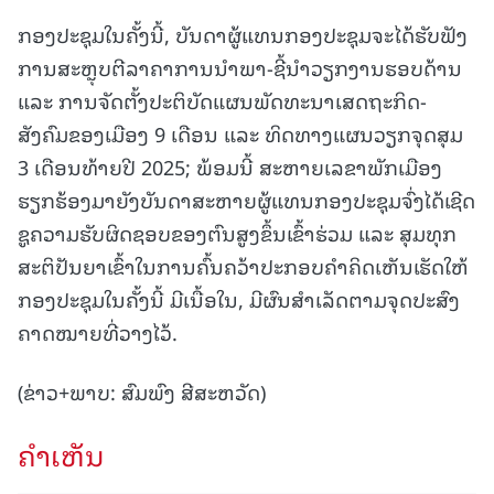
ກອງປະຊຸມໃນຄັ້ງນີ້, ບັນດາຜູ້ແທນກອງປະຊຸມຈະໄດ້ຮັບຟັງ
ການສະຫຼຸບຕີລາຄາການນໍາພາ-ຊີ້ນໍາວຽກງານຮອບດ້ານ
ແລະ ການຈັດຕັ້ງປະຕິບັດແຜນພັດທະນາເສດຖະກິດ-
ສັງຄົມຂອງເມືອງ 9 ເດືອນ ແລະ ທິດທາງແຜນວຽກຈຸດສຸມ
3 ເດືອນທ້າຍປີ 2025; ພ້ອມນີ້ ສະຫາຍເລຂາພັກເມືອງ
ຮຽກຮ້ອງມາຍັງບັນດາສະຫາຍຜູ້ແທນກອງປະຊຸມຈົ່ງໄດ້ເຊີດ
ຊູຄວາມຮັບຜິດຊອບຂອງຕົນສູງຂຶ້ນເຂົ້າຮ່ວມ ແລະ ສຸມທຸກ
ສະຕິປັນຍາເຂົ້າໃນການຄົ້ນຄວ້າປະກອບຄໍາຄິດເຫັນເຮັດໃຫ້
ກອງປະຊຸມໃນຄັ້ງນີ້ ມີເນື້ອໃນ, ມີຜົນສຳເລັດຕາມຈຸດປະສົງ
ຄາດໝາຍທີ່ວາງໄວ້.
(ຂ່າວ+ພາບ: ສົມພົງ ສີສະຫວັດ)
ຄໍາເຫັນ