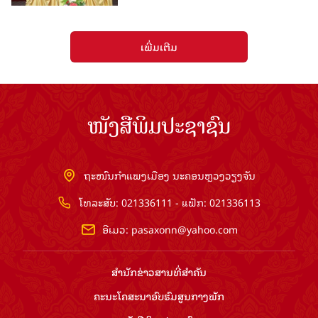
ເພີ່ມເຕີມ
ໜັງສືພິມປະຊາຊົນ
ຖະໜົນກຳແພງເມືອງ ນະຄອນຫຼວງວຽງຈັນ
ໂທລະສັບ: 021336111 - ແຟັກ: 021336113
ອີເມວ:
pasaxonn@yahoo.com
ສຳ​ນັກ​ຂ່າວ​ສານ​ທີ່​ສຳ​ຄັນ​
ຄະນະໂຄສະນາອົບຮົມ​ສູນ​ກາງ​ພັກ