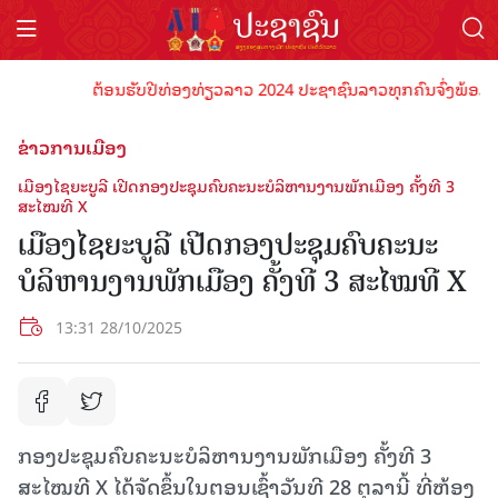
ຕ້ອນຮັບປີທ່ອງທ່ຽວລາວ 2024 ປະຊາຊົນລາວທຸກຄົນຈົ່ງພ້ອມເປັນເຈ
ຂ່າວການເມືອງ
ເມືອງໄຊຍະບູລີ ເປີດກອງ​ປະ​ຊຸມຄົບຄະນະບໍລິຫານງານພັກເມືອງ ຄັ້ງທີ 3
ສະໄໝທີ X
ເມືອງໄຊຍະບູລີ ເປີດກອງ​ປະ​ຊຸມຄົບຄະນະ
ບໍລິຫານງານພັກເມືອງ ຄັ້ງທີ 3 ສະໄໝທີ X
13:31 28/10/2025
ກອງ​ປະ​ຊຸມຄົບຄະນະບໍລິຫານງານພັກເມືອງ ຄັ້ງທີ 3
ສະໄໝທີ X ໄດ້ຈັດຂຶ້ນໃນຕອນເຊົ້າວັນທີ 28 ຕຸລານີ້ ທີ່ຫ້ອງ