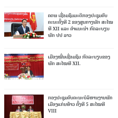
ຄຕພ ເຊື່ອມຊຶມມະຕິກອງປະຊຸມຄົບ
ຄະນະຄັ້ງທີ 2 ຂອງສູນກາງພັກ ສະໄໝ
ທີ XII ແລະ ຄໍາແນະນໍາ ກົດລະບຽບ
ພັກ ປປ ລາວ
ເມືອງ​ໝື່ນເຊື່ອມຊຶມ ກົດລະບຽບຂອງ
ພັກ ສະໄໝທີ XII.
ກອງປະຊຸມຄົບຄະນະບໍລິຫານງານພັກ
ເມືອງແກ່ນ​ທ້າວ ຄັ້ງທີ 5 ສະໄໝທີ
VIII