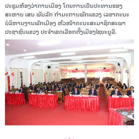
ປະຊຸມຫ້ອງວ່າການເມືອງ ໂດຍການເປັນປະທານຂອງ
ສະຫາຍ ເສນ ພັນລັກ ກຳມະການພັກແຂວງ ເລຂາຄະນະ
ບໍລິຫານງານພັກເມືອງ ຫົວໜ້າຄະນະສະມາຊິກສະພາ
ປະຊາຊົນແຂວງ ປະຈຳເຂດເລືອກຕັ້ງເມືອງໄຊຍະບູລີ.