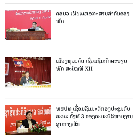
ຄອນວ ເຜີຍແຜ່ເອກະສານສໍາຄັນຂອງ
ພັກ
ເມືອງທຸລະຄົມ ເຊື່ອມຊຶມກົດລະບຽບ
ພັກ ສະໄໝທີ XII
ຫສປທ ເຊື່ອມຊຶມມະຕິກອງປະຊຸມຄົບ
ຄະນະ ຄັ້ງທີ 3 ຂອງຄະນະບໍລິຫານງານ
ສູນກາງພັກ