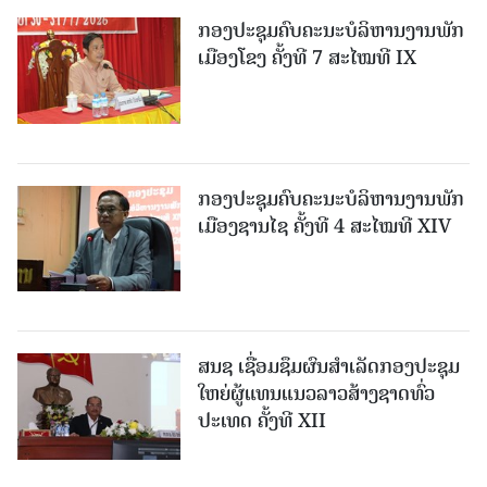
ກອງປະຊຸມຄົບຄະນະບໍລິຫານງານພັກ
ເມືອງໂຂງ ຄັ້ງທີ 7 ສະໄໝທີ IX
ກອງປະຊຸມຄົບຄະນະບໍລິຫານງານພັກ
ເມືອງຊານ​ໄຊ ຄັ້ງທີ 4 ສະໄໝທີ XIV
ສນຊ ເຊື່ອມຊຶມຜົນສໍາເລັດກອງປະຊຸມ
ໃຫຍ່ຜູ້ແທນແນວລາວສ້າງຊາດທົ່ວ
ປະເທດ ຄັ້ງທີ XII