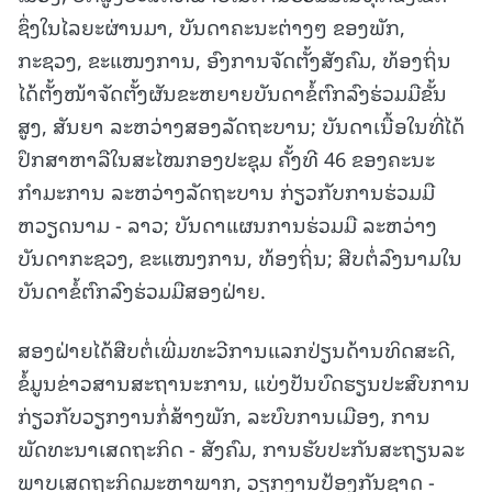
ຊຶ່ງໃນໄລຍະຜ່ານມາ, ບັນດາຄະນະຕ່າງໆ ຂອງພັກ,
ກະຊວງ, ຂະແໜງການ, ອົງການຈັດຕັ້ງສັງຄົມ, ທ້ອງຖິ່ນ
ໄດ້ຕັ້ງໜ້າຈັດຕັ້ງຜັນຂະຫຍາຍບັນດາຂໍ້ຕົກລົງຮ່ວມມືຂັ້ນ
ສູງ, ສັນຍາ ລະຫວ່າງສອງລັດຖະບານ; ບັນດາເນື້ອໃນທີ່ໄດ້
ປຶກສາຫາລືໃນສະໄໝກອງປະຊຸມ ຄັ້ງທີ 46 ຂອງຄະນະ
ກໍາມະການ ລະຫວ່າງລັດຖະບານ ກ່ຽວກັບການຮ່ວມມື
ຫວຽດນາມ - ລາວ; ບັນດາແຜນການຮ່ວມມື ລະຫວ່າງ
ບັນດາກະຊວງ, ຂະແໜງການ, ທ້ອງຖິ່ນ; ສືບຕໍ່ລົງນາມໃນ
ບັນດາຂໍ້ຕົກລົງຮ່ວມມືສອງຝ່າຍ.
ສອງຝ່າຍໄດ້ສືບຕໍ່ເພີ່ມທະວີການແລກປ່ຽນດ້ານທິດສະດີ,
ຂໍ້ມູນຂ່າວສານສະຖານະການ, ແບ່ງປັນບົດຮຽນປະສົບການ
ກ່ຽວກັບວຽກງານກໍ່ສ້າງພັກ, ລະບົບການເມືອງ, ການ
ພັດທະນາເສດຖະກິດ - ສັງຄົມ, ການຮັບປະກັນສະຖຽນລະ
ພາບເສດຖະກິດມະຫາພາກ, ວຽກງານປ້ອງກັນຊາດ -