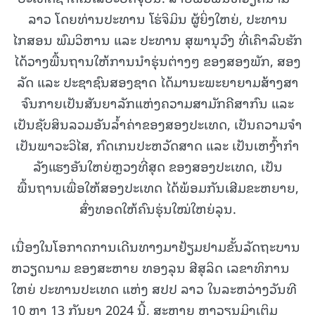
ລາວ ໂດຍທ່ານປະທານ ໂຮ່ຈິມິນ ຜູ້ຍິ່ງໃຫຍ່, ປະທານ
ໄກສອນ ພົມວິຫານ ແລະ ປະທານ ສຸພານຸວົງ ທີ່ເຄົາລົບຮັກ
ໄດ້ວາງພື້ນຖານໃຫ້ການນຳຮຸ່ນຕ່າງໆ ຂອງສອງພັກ, ສອງ
ລັດ ແລະ ປະຊາຊົນສອງຊາດ ໄດ້ມານະພະຍາຍາມສ້າງສາ
ຈົນກາຍເປັນສັນຍາລັກແຫ່ງຄວາມສາມັກຄີສາກົນ ແລະ
ເປັນຊັບສິນລວມອັນລ້ຳຄ່າຂອງສອງປະເທດ, ເປັນຄວາມຈໍາ
ເປັນພາວະວິໄສ, ກົດເກນປະຫວັດສາດ ແລະ ເປັນເຫງົ້າກໍາ
ລັງແຮງອັນໃຫຍ່ຫຼວງທີ່ສຸດ ຂອງສອງປະເທດ, ເປັນ
ພື້ນຖານເພື່ອໃຫ້ສອງປະເທດ ໄດ້ພ້ອມກັນເສີມຂະຫຍາຍ,
ສົ່ງທອດໃຫ້ຄົນຮຸ່ນໃໝ່ໃຫຍ່ລຸນ.
ເນື່ອງໃນໂອກາດການເດີນທາງມາຢ້ຽມຢາມຂັ້ນລັດຖະບານ
ຫວຽດນາມ ຂອງສະຫາຍ ທອງລຸນ ສີສຸລິດ ເລຂາທິການ
ໃຫຍ່ ປະທານປະເທດ ແຫ່ງ ສປປ ລາວ ໃນລະຫວ່າງວັນທີ
10 ຫາ 13 ກັນຍາ 2024 ນີ້, ສະຫາຍ ຫງວຽນມິງເຕິມ