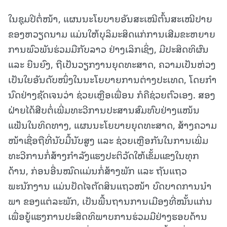
ໃນຊຸມປີຕໍ່ໜ້າ, ແຜນນະໂຍບາຍອັນສະເໝີຕົ້ນສະເໝີປາຍ
ຂອງຫວຽດນາມ ແມ່ນໃຫ້ບຸລິມະສິດແກ່ການເສີມຂະຫຍາຍ
ການພົວພັນຮ່ວມມືກັບລາວ ຢ່າງເລິກເຊິ່ງ, ມີປະສິດທິຜົນ
ແລະ ຍືນຍົງ, ຖືເປັນວຽກງານຍຸດທະສາດ, ຄວາມເປັນຫ່ວງ
ເປັນໃຍອັນດັບໜຶ່ງໃນນະໂຍບາຍການຕ່າງປະເທດ, ໂດຍກໍາ
ນົດຢ່າງຊັດເຈນວ່າ ຊ່ວຍເຫຼືອເພື່ອນ ກໍຄືຊ່ວຍຕົວເອງ. ສອງ
ຝ່າຍໄດ້ສືບຕໍ່ເພີ່ມທະວີການປະສານສົມທົບຢ່າງແໜ້ນ
ແຟ້ນໃນທິດທາງ, ແຜນນະໂຍບາຍຍຸດທະສາດ, ສ້າງຄວາມ
ໜ້າເຊື່ອຖືທີ່ນັບມື້ນັບສູງ ແລະ ຊ່ວຍເຫຼືອກັນໃນການເພີ່ມ
ທະວີການກໍ່ສ້າງກຳລັງແຮງປະຕິວັດໃຫ້ເຂັ້ມແຂງໃນທຸກ
ດ້ານ, ກ່ອນອື່ນໝົດແມ່ນກໍ່ສ້າງພັກ ແລະ ຖັນແຖວ
ພະນັກງານ ແມ່ນປັດໄຈຕັດສິນແຖວໜ້າ ບົດບາດການນໍາ
ພາ ຂອງແຕ່ລະພັກ, ເປັນພື້ນຖານການເມືອງທີ່ໝັ້ນແກ່ນ
ເພື່ອຍູ້ແຮງການປະສິດທິພາບການຮ່ວມມືຢ່າງຮອບດ້ານ