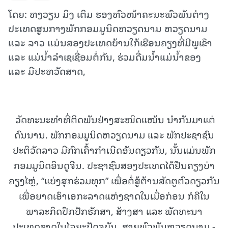
ໂດຍ: ຫງວຽນ ມິງ ເຕິມ ຮອງຫົວໜ້າຄະນະພົວພັນຕ່າງ
ປະເທດສູນກາງພັກກອມ​ມູ​ນິດ​ຫວຽດ​ນາມ ຫວຽດ​ນາມ
ແລະ ລາວ ແມ່ນ​ສອງ​ປະ​ເທດ​ບ້ານ​ໃກ້​ເຮືອນ​ຄຽງ​ທີ່ມີ​ພູ​ເຂົາ ​
ແລະ ​ແມ່​ນ້ຳລໍາເຊ​ເຊື່ອມ​ຕໍ່ກັນ, ຮ່ວມດື່ມນໍ້າແມ່ນໍ້າຂອງ
ແລະ ​ມີ​ປະ​ຫວັດ​ສາດ,
ວັດທະນະທໍາທີ່ຕິດພັນຢ່າງສະໜິດແໜ້ນ ນໍາກັນມາແຕ່
ດົນນານ. ພັກກອມມູນິດຫວຽດນາມ ແລະ ພັກປະຊາຊົນ
ປະຕິວັດລາວ ມີກົກເຄົ້າກໍາເນີດອັນດຽວກັນ, ນັ້ນແມ່ນພັກ
ກອມມູນິດອິນດູຈີນ. ປະຊາຊົນສອງປະເທດໄດ້ຢືນຄຽງບ່າ
ຄຽງໄຫຼ່, “ແບ່ງສຸກຮ່ວມທຸກ” ເພື່ອຕໍ່ສູ້ຕ້ານສັດຕູຕົວດຽວກັນ
ເພື່ອຍາດເອົາເອກະລາດແຫ່ງຊາດໃນເມື່ອກ່ອນ ກໍຄືໃນ
ພາລະກິດປົກປັກຮັກສາ, ສ້າງສາ ແລະ ພັດທະນາ
ປະເທດຊາດໃນໄລຍະປັດຈຸບັນ. ສາຍພົວພັນຫວຽດນາມ -