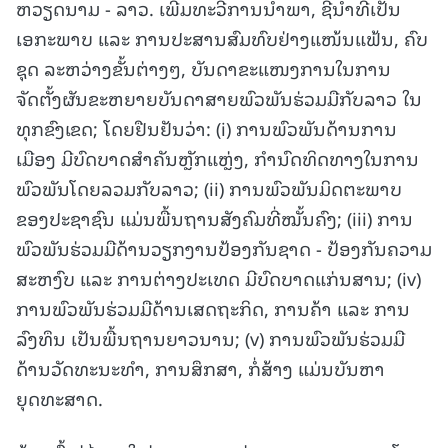
ຫວຽດນາມ - ລາວ. ເພີ່ມທະວີການນຳພາ, ຊີ້ນໍາທີ່ເປັນ
ເອກະພາບ ແລະ ການປະສານສົມທົບຢ່າງແໜ້ນແຟ້ນ, ຄົບ
ຊຸດ ລະຫວ່າງຂັ້ນຕ່າງໆ, ບັນດາຂະແໜງການໃນການ
ຈັດຕັ້ງຜັນຂະຫຍາຍບັນດາສາຍພົວພັນຮ່ວມມືກັບລາວ ໃນ
ທຸກຂົງເຂດ; ໂດຍຢືນຢັນວ່າ: (i) ການພົວພັນດ້ານການ
ເມືອງ ມີບົດບາດສຳຄັນຫຼັກແຫຼ່ງ, ກໍານົດທິດທາງໃນການ
ພົວພັນໂດຍລວມກັບລາວ; (ii) ການພົວພັນມິດຕະພາບ
ຂອງປະຊາຊົນ ແມ່ນພື້ນຖານສັງຄົມທີ່ໝັ້ນຄົງ; (iii) ການ
ພົວພັນຮ່ວມມືດ້ານວຽກງານປ້ອງກັນຊາດ - ປ້ອງກັນຄວາມ
ສະຫງົບ ແລະ ການຕ່າງປະເທດ ມີບົດບາດແກ່ນສານ; (iv)
ການພົວພັນຮ່ວມມືດ້ານເສດຖະກິດ, ການຄ້າ ແລະ ການ
ລົງທຶນ ເປັນພື້ນຖານຍາວນານ; (v) ການພົວພັນຮ່ວມມື
ດ້ານວັດທະນະທໍາ, ການສຶກສາ, ກໍ່ສ້າງ ແມ່ນບັນຫາ
ຍຸດທະສາດ.