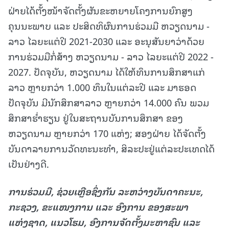
ຝ່າຍໄດ້ຕັ້ງໜ້າຈັດຕັ້ງຜັນຂະຫຍາຍໂຄງການຍົກສູງ
ຄຸນນະພາບ ແລະ ປະສິດທິຜົນການຮ່ວມມື ຫວຽດນາມ -
ລາວ ໄລຍະແຕ່ປີ 2021-2030 ແລະ ອະນຸສັນຍາວ່າດ້ວຍ
ການຮ່ວມມືກໍ່ສ້າງ ຫວຽດນາມ - ລາວ ໄລຍະແຕ່ປີ 2022 -
2027. ປັດຈຸບັນ, ຫວຽດນາມ ໄດ້ໃຫ້ທຶນການສຶກສາແກ່
ລາວ ຫຼາຍກວ່າ 1.000 ທຶນໃນແຕ່ລະປີ ແລະ ມາຮອດ
ປັດຈຸບັນ ມີນັກສຶກສາລາວ ຫຼາຍກວ່າ 14.000 ຄົນ ພວມ
ສຶກສາຮໍ່າຮຽນ ຢູ່ໃນສະຖານບັນການສຶກສາ ຂອງ
ຫວຽດນາມ ຫຼາຍກວ່າ 170 ແຫ່ງ; ສອງຝ່າຍ ໄດ້ຈັດຕັ້ງ
ບັນດາລາຍການວັດທະນະທຳ, ສິລະປະຢູ່ແຕ່ລະປະເທດໄດ້
ເປັນຢ່າງດີ.
ການຮ່ວມມື, ຊ່ວຍເຫຼືອຊຶ່ງກັນ ລະຫວ່າງບັນດາຄະນະ
,
ກະຊວງ, ຂະແໜງການ ແລະ ອົງການ ຂອງສະພາ
ແຫ່ງຊາດ, ແນວໂຮມ, ອົງການຈັດຕັ້ງມະຫາຊົນ ແລະ