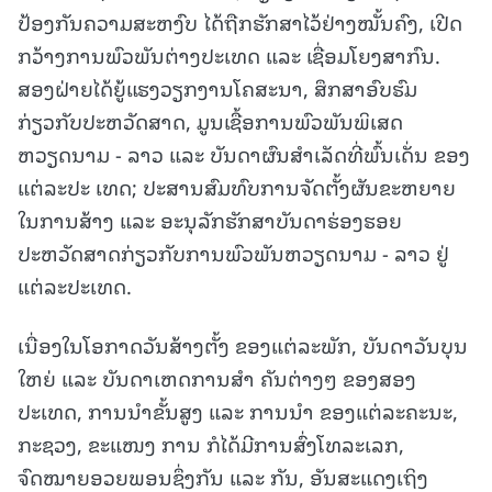
ປ້ອງກັນຄວາມສະຫງົບ ໄດ້ຖືກຮັກສາໄວ້ຢ່າງໝັ້ນຄົງ, ເປີດ
ກວ້າງການພົວພັນຕ່າງປະເທດ ແລະ ເຊື່ອມໂຍງສາກົນ.
ສອງຝ່າຍໄດ້ຍູ້ແຮງວຽກງານໂຄສະນາ, ສຶກສາອົບຮົມ
ກ່ຽວກັບປະຫວັດສາດ, ມູນເຊື້ອການພົວພັນພິເສດ
ຫວຽດນາມ - ລາວ ແລະ ບັນດາຜົນສໍາເລັດທີ່ພົ້ນເດັ່ນ ຂອງ
ແຕ່ລະປະ ເທດ; ປະສານສົມທົບການຈັດຕັ້ງຜັນຂະຫຍາຍ
ໃນການສ້າງ ແລະ ອະນຸລັກຮັກສາບັນດາຮ່ອງຮອຍ
ປະຫວັດສາດກ່ຽວກັບການພົວພັນຫວຽດນາມ - ລາວ ຢູ່
ແຕ່ລະປະເທດ.
ເນື່ອງໃນໂອກາດວັນສ້າງຕັ້ງ ຂອງແຕ່ລະພັກ, ບັນດາວັນບຸນ
ໃຫຍ່ ແລະ ບັນດາເຫດການສຳ ຄັນຕ່າງໆ ຂອງສອງ
ປະເທດ, ການນຳຂັ້ນສູງ ແລະ ການນຳ ຂອງແຕ່ລະຄະນະ,
ກະຊວງ, ຂະແໜງ ການ ກໍໄດ້ມີການສົ່ງໂທລະເລກ,
ຈົດໝາຍອວຍພອນຊຶ່ງກັນ ແລະ ກັນ, ອັນສະແດງເຖິງ