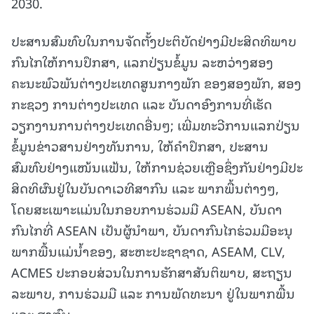
2030.
ປະສານສົມທົບໃນການຈັດຕັ້ງປະຕິບັດຢ່າງມີປະສິດທິພາບ
ກົນໄກໃຫ້ການປຶກສາ, ແລກປ່ຽນຂໍ້ມູນ ລະຫວ່າງສອງ
ຄະນະພົວພັນຕ່າງປະເທດສູນກາງພັກ ຂອງສອງພັກ, ສອງ
ກະຊວງ ການຕ່າງປະເທດ ແລະ ບັນດາອົງການທີ່ເຮັດ
ວຽກງານການຕ່າງປະເທດອື່ນໆ; ເພີ່ມທະວີການແລກປ່ຽນ
ຂໍ້ມູນຂ່າວສານຢ່າງທັນການ, ໃຫ້ຄໍາປຶກສາ, ປະສານ
ສົມທົບຢ່າງແໜ້ນແຟ້ນ, ໃຫ້ການຊ່ວຍເຫຼືອຊຶ່ງກັນຢ່າງມີປະ
ສິດທິຜົນຢູ່ໃນບັນດາເວທີສາກົນ ແລະ ພາກພື້ນຕ່າງໆ,
ໂດຍສະເພາະແມ່ນໃນກອບການຮ່ວມມື ASEAN, ບັນດາ
ກົນໄກທີ່ ASEAN ເປັນຜູ້ນໍາພາ, ບັນດາກົນໄກຮ່ວມມືອະນຸ
ພາກພື້ນແມ່ນໍ້າຂອງ, ສະຫະປະຊາຊາດ, ASEAM, CLV,
ACMES ປະກອບສ່ວນໃນການຮັກສາສັນຕິພາບ, ສະຖຽນ
ລະພາບ, ການຮ່ວມມື ແລະ ການພັດທະນາ ຢູ່ໃນພາກພື້ນ
ແລະ ສາກົນ.