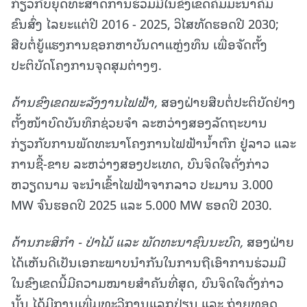
ກ່ຽວກັບຍຸດທະສາດການຮ່ວມມືໃນຂົງເຂດຄົມມະນາຄົມ
ຂົນສົ່ງ ໄລຍະແຕ່ປີ 2016 - 2025, ວິໄສທັດຮອດປີ 2030;
ສືບຕໍ່ຍູ້ແຮງການຊອກຫາບັນດາແຫຼ່ງທຶນ ເພື່ອຈັດຕັ້ງ
ປະຕິບັດໂຄງການຈຸດສຸມຕ່າງໆ.
ດ້ານຂົງເຂດພະລັງງານໄຟຟ້າ,
ສອງຝ່າຍສືບຕໍ່ປະຕິບັດຢ່າງ
ຕັ້ງໜ້າບົດບັນທຶກຊ່ວຍຈຳ ລະຫວ່າງສອງລັດຖະບານ
ກ່ຽວກັບການພັດທະນາໂຄງການໄຟຟ້ານ້ຳຕົກ ຢູ່ລາວ ແລະ
ການຊື້-ຂາຍ ລະຫວ່າງສອງປະເທດ, ບົນຈິດໃຈດັ່ງກ່າວ
ຫວຽດນາມ ຈະນຳເຂົ້າໄຟຟ້າຈາກລາວ ປະມານ 3.000
MW ຈົນຮອດປີ 2025 ແລະ 5.000 MW ຮອດປີ 2030.
ດ້ານກະສິກໍາ - ປ່າໄມ້ ແລະ ພັດທະນາຊົນນະບົດ
,
ສອງຝ່າຍ
ໄດ້ເຫັນດີເປັນເອກະພາບນໍາກັນໃນການຖືເອົາການຮ່ວມມື
ໃນຂົງເຂດນີ້ມີຄວາມໝາຍສຳຄັນທີ່ສຸດ, ບົນຈິດໃຈດັ່ງກ່າວ
ນັ້ນ ໄດ້ມີການເພີ່ມທະວີການແລກປ່ຽນ ແລະ ຖ່າຍທອດ