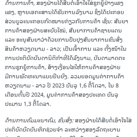
ດ້ານການຄ້າ
,
ສອງຝ່າຍໄດ້ສືບຕໍ່ເອົາໃຈໃສ່ຊຸກຍູ້ຢ່າງແຂງ
ແຂງ, ຫຼາຍເອກະສານໄດ້ຮັບການລົງນາມ ຊຶ່ງໄດ້ປະກອບ
ສ່ວນບູລະນະກອບກົດໝາຍກ່ຽວກັບການຄ້າ ເຊັ່ນ: ສັນຍາ
ການຄ້າສອງຝ່າຍສະບັບໃໝ່, ສັນຍາການຄ້າຊາຍແດນ
ແລະ ອະນຸສັນຍາວ່າດ້ວຍການປັບປຸງສັນຍາການຂົນສົ່ງ
ສິນຄ້າຫວຽດນາມ - ລາວ; ເປັນເຈົ້າການ ແລະ ຕັ້ງໜ້າໃນ
ການປະຕິບັດບັນດານິຕິກໍາທີ່ໄດ້ລົງນາມ, ບັນດາມາດຕະ
ການຊຸກຍູ້ການຄ້າ, ສ້າງເງື່ອນໄຂໃຫ້ການຄ້າສອງຝ່າຍ
ມີການພັດທະນາແບບຍືນຍົງ. ລວມຍອດມູນຄ່າການຄ້າ
ຫວຽດນາມ - ລາວ ປີ 2023 ບັນລຸ 1,6 ຕື້ໂດລາ, ໃນ 8
ເດືອນຕົ້ນປີ 2024, ມູນຄ່າການຄ້າສອງປະເທດ ບັນລຸ
ປະມານ 1,3 ຕື້ໂດລາ.
ດ້ານການຄົມມະນາຄົມ, ຂົນສົ່ງ:
ສອງຝ່າຍໄດ້ສືບຕໍ່ເອົາໃຈໃສ່
ປະຕິບັດບົດບັນທຶກຊ່ວຍຈໍາ ລະຫວ່າງສອງລັດຖະບານ