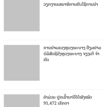
ວຽກງານເສນາທິການຮັບໃຊ້ການນໍາ
ການນຳແຂວງຫຼວງພະບາງ ຢ້ຽມ​ຢາມ
ບໍ​ລິ​ສັດຊີມັງຫຼວງພະບາງ ຈຽງເກີ ຈໍາ
ກັດ
ຄໍາມ່ວນ ປູກເຂົ້ານາປີໄດ້ທັງໝົດ
91,472 ເຮັກຕາ