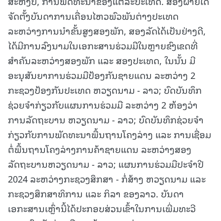
ສະຫງົບ, ການພັດທະນາຂອງແຕ່ລະປະເທດ. ສອງຝ່າຍໄດ້
ຈັດຕັ້ງບັນດາການເຄື່ອນໄຫວພົວພັນຕ່າງປະເທດ
ລະຫວ່າງການນຳຂັ້ນສູງສອງພັກ, ສອງລັດໄດ້ເປັນຢ່າງດີ,
ໄດ້ມີການລົງນາມໃນເອກະສານຮ່ວມມືໃນຫຼາຍຂົງເຂດທີ່
ສຳຄັນລະຫວ່າງສອງພັກ ແລະ ສອງປະເທດ, ໃນນັ້ນ ມີ
ອະນຸສັນຍາການຮ່ວມມືປ້ອງກັນຊາຍແດນ ລະຫວ່າງ 2
ກະຊວງປ້ອງກັນປະເທດ ຫວຽດນາມ - ລາວ; ບົດບັນທຶກ
ຊ່ວຍຈໍາກ່ຽວກັບແຜນການຮ່ວມມື ລະຫວ່າງ 2 ຫ້ອງວ່າ
ການລັດຖະບານ ຫວຽດນາມ - ລາວ; ບົດບັນທຶກຊ່ວຍຈໍາ
ກ່ຽວກັບການພັດທະນາພື້ນຖານໂຄງລ່າງ ແລະ ການເຊື່ອມ
ຕໍ່ພື້ນຖານໂຄງລ່າງການຄ້າຊາຍແດນ ລະຫວ່າງສອງ
ລັດຖະບານຫວຽດນາມ - ລາວ; ແຜນການຮ່ວມມືປະຈໍາປີ
2024 ລະຫວ່າງກະຊວງສຶກສາ - ກໍ່ສ້າງ ຫວຽດນາມ ແລະ
ກະຊວງສຶກສາທິການ ແລະ ກິລາ ຂອງລາວ. ບັນດາ
ເອກະສານເຫຼົ່ານີ້ໄດ້ປະກອບສ່ວນເຂົ້າໃນການເພີ່ມທະວີ