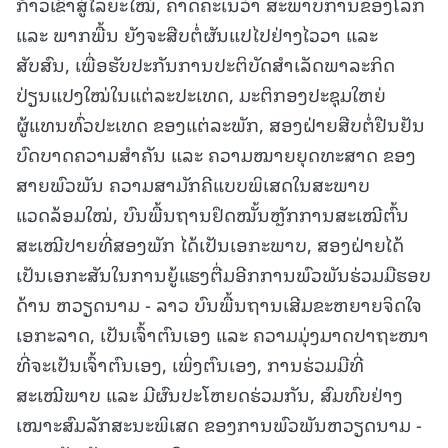
ກ້າວເຂົ້າສູ່ໄລຍະໃໝ່, ຄາດຄະເນວ່າ ສະພາບການຂອງໂລກ
ແລະ ພາກພື້ນ ຍັງຈະສືບຕໍ່ຜັນແປໄປຢ່າງໄວວາ ແລະ
ສັບສົນ, ເພື່ອຮັບປະກັນການປະຕິບັດສໍາເລັດພາລະກິດ
ປ່ຽນແປງໃໝ່ໃນແຕ່ລະປະເທດ, ມະຕິກອງປະຊຸມໃຫຍ່
ຜູ້ແທນທົ່ວປະເທດ ຂອງແຕ່ລະພັກ, ສອງຝ່າຍສືບຕໍ່ຢືນຢັນ
ບົດບາດຄວາມສໍາຄັນ ແລະ ຄວາມໝາຍຍຸດທະສາດ ຂອງ
ສາຍພົວພັນ ຄວາມສາມັກຄີແບບພິເສດໃນສະພາບ
ແວດລ້ອມໃໝ່, ບົນພື້ນຖານຢຶດໝັ້ນຫຼັກການສະເໝີຕົ້ນ
ສະເໝີປາຍທີ່ສອງພັກ ໄດ້ເປັນເອກະພາບ, ສອງຝ່າຍໄດ້
ເປັນເອກະສັນໃນການຍູ້ແຮງຕື່ມອີກການພົວພັນຮ່ວມມືຮອບ
ດ້ານ ຫວຽດນາມ - ລາວ ບົນພື້ນຖານເສີມຂະຫຍາຍຈິດໃຈ
ເອກະລາດ, ເປັນເຈົ້າຕົນເອງ ແລະ ຄວາມມຸ່ງມາດປາຖະໜາ
ທີ່ຈະເປັນເຈົ້າຕົນເອງ, ເພິ່ງຕົນເອງ, ການຮ່ວມມືທີ່
ສະເໝີພາບ ແລະ ມີຜົນປະໂຫຍດຮ່ວມກັນ, ສົມທົບຢ່າງ
ເໝາະສົມລັກສະນະພິເສດ ຂອງການພົວພັນຫວຽດນາມ -