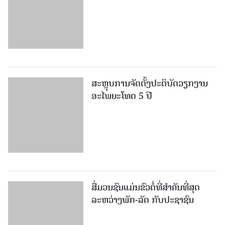
ສະຫຼຸບການຈັດຕັ້ງປະຕິບັດວຽກງານ
ອະໄພຍະໂທດ 5 ປີ
ສື່ມວນຊົນແມ່ນຂົວຕໍ່ທີ່ສໍາຄັນທີ່ສຸດ
ລະຫວ່າງພັກ-ລັດ ກັບປະຊາຊົນ