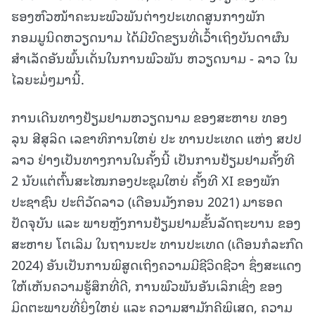
ຮອງຫົວໜ້າຄະນະພົວພັນຕ່າງປະເທດສູນກາງພັກ
ກອມມູນິດຫວຽດນາມ ໄດ້ມີບົດຂຽນທີ່ເວົ້າເຖິງບັນດາຜົນ
ສໍາເລັດອັນພົ້ນເດັ່ນໃນການພົວພັນ ຫວຽດນາມ - ລາວ ໃນ
ໄລຍະມໍ່ໆມານີ້.
ການເດີນທາງຢ້ຽມຢາມຫວຽດນາມ ຂອງສະຫາຍ ທອງ
ລຸນ ສີສຸລິດ ເລຂາທິການໃຫຍ່ ປະ ທານປະເທດ ແຫ່ງ ສປປ
ລາວ ຢ່າງເປັນທາງການໃນຄັ້ງນີ້ ເປັນການຢ້ຽມຢາມຄັ້ງທີ
2 ນັບແຕ່ຕົ້ນສະໄໝກອງປະຊຸມໃຫຍ່ ຄັ້ງທີ XI ຂອງພັກ
ປະຊາຊົນ ປະຕິວັດລາວ (ເດືອນມັງກອນ 2021) ມາຮອດ
ປັດຈຸບັນ ແລະ ພາຍຫຼັງການຢ້ຽມຢາມຂັ້ນລັດຖະບານ ຂອງ
ສະຫາຍ ໂຕເລິມ ໃນຖານະປະ ທານປະເທດ (ເດືອນກໍລະກົດ
2024) ອັນເປັນການພິສູດເຖິງຄວາມມີຊີວິດຊີວາ ຊຶ່ງສະແດງ
ໃຫ້ເຫັນຄວາມຮູ້ສຶກທີ່ດີ, ການພົວພັນອັນເລິກເຊິ່ງ ຂອງ
ມິດຕະພາບທີ່ຍິ່ງໃຫຍ່ ແລະ ຄວາມສາມັກຄີພິເສດ, ຄວາມ