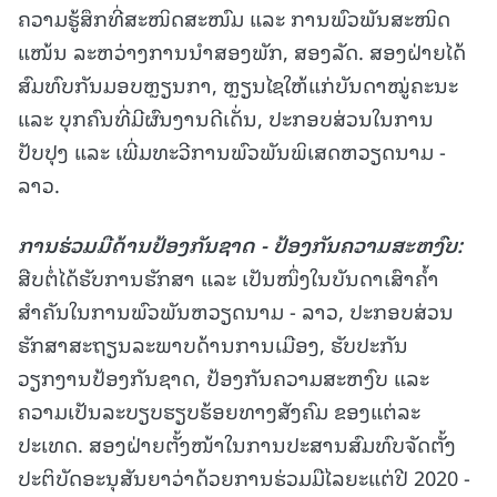
ຄວາມຮູ້ສຶກທີ່ສະໜິດສະໜົມ ແລະ ການພົວພັນສະໜິດ
ແໜ້ນ ລະຫວ່າງການນໍາສອງພັກ, ສອງລັດ. ສອງຝ່າຍໄດ້
ສົມທົບກັນມອບຫຼຽນກາ, ຫຼຽນໄຊໃຫ້ແກ່ບັນດາໝູ່ຄະນະ
ແລະ ບຸກຄົນທີ່ມີຜົນງານດີເດັ່ນ, ປະກອບສ່ວນໃນການ
ປັບປຸງ ແລະ ເພີ່ມທະວີການພົວພັນພິເສດຫວຽດນາມ -
ລາວ.
ການຮ່ວມມືດ້ານປ້ອງກັນຊາດ - ປ້ອງກັນຄວາມສະຫງົບ
:
ສືບຕໍ່ໄດ້ຮັບການຮັກສາ ແລະ ເປັນໜຶ່ງໃນບັນດາເສົາຄ້ຳ
ສຳຄັນໃນການພົວພັນຫວຽດນາມ - ລາວ, ປະກອບສ່ວນ
ຮັກສາສະຖຽນລະພາບດ້ານການເມືອງ, ຮັບປະກັນ
ວຽກງານປ້ອງກັນຊາດ, ປ້ອງກັນຄວາມສະຫງົບ ແລະ
ຄວາມເປັນລະບຽບຮຽບຮ້ອຍທາງສັງຄົມ ຂອງແຕ່ລະ
ປະເທດ. ສອງຝ່າຍຕັ້ງໜ້າໃນການປະສານສົມທົບຈັດຕັ້ງ
ປະຕິບັດອະນຸສັນຍາວ່າດ້ວຍການຮ່ວມມືໄລຍະແຕ່ປີ 2020 -