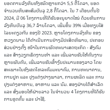
ຍອດການລົງທຶນທັງໝົດຫຼາຍກວ່າ 5,5 ຕື້ໂດລາ, ຍອດ
ຈຳນວນທຶນສະສົມບັນລຸ 2,8 ຕື້ໂດລາ. ໃນ 7 ເດືອນຕົ້ນປີ
2024, ມີ 06 ໂຄງການທີ່ໄດ້ຮັບອະນຸຍາດໃໝ່ ດ້ວຍທຶນການ
ລົງທຶນບັນລຸ 36,7 ລ້ານໂດລາ, ເພີ່ມຂຶ້ນ 39% ເມື່ອທຽບໃສ່
ໄລຍະດຽວກັນ ຂອງປີ 2023. ຫຼາຍໂຄງການລົງທຶນ ຂອງ
ຫວຽດນາມ ໄດ້ດໍາເນີນການຢ່າງມີປະສິດທິພາບ, ປະກອບ
ສ່ວນຢ່າງຕັ້ງ ໜ້າໃນການພັດທະນາເສດຖະກິດ - ສັງຄົມ
ແລະ ສ້າງວຽກເຮັດງານທຳ ແລະ ເພີ່ມລາຍຮັບໃຫ້ຄົນງານ
ຫຼາຍພັນຄົນ, ເພີ່ມລາຍຮັບເຂົ້າງົບປະມານຂອງລາວ ໂດຍ
ສະເພາະໃນຂົງເຂດໂທລະຄົມມະນາຄົມ, ການທະນາຄານ,
ການປູກ ແລະ ປຸງແຕ່ງຢາງພາລາ, ການຜະລິດ ແລະ ການ
ປຸງແຕ່ງອາຫານ, ອາຫານ ແລະ ນົມ. ສອງຝ່າຍໄດ້ສຳເລັດ
ແລະ ສົ່ງມອບໃຫ້ຝ່າຍລາວ ໃນຈໍານວນ 4 ໂຄງການທີ່ໄດ້ຮັບ
ການຂຸດຄົ້ນ ແລະ ນຳໃຊ້.