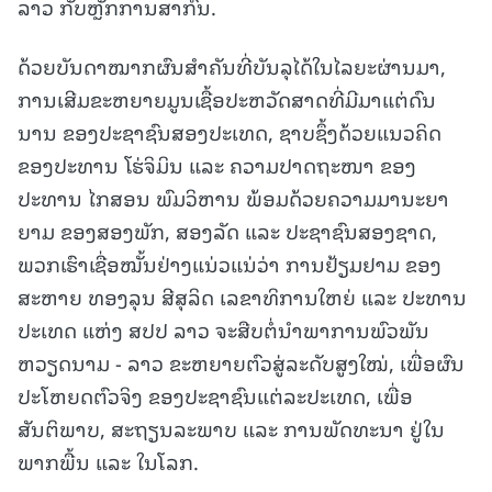
ລາວ ກັບຫຼັກການສາກົນ.
ດ້ວຍບັນດາໝາກຜົນສຳຄັນທີ່ບັນລຸໄດ້ໃນໄລຍະຜ່ານມາ,
ການເສີມຂະຫຍາຍມູນເຊື້ອປະຫວັດສາດທີ່ມີມາແຕ່ດົນ
ນານ ຂອງປະຊາຊົນສອງປະເທດ, ຊາບຊຶ້ງດ້ວຍແນວຄິດ
ຂອງປະທານ ໂຮ່ຈິມິນ ແລະ ຄວາມປາດຖະໜາ ຂອງ
ປະທານ ໄກສອນ ພົມວິຫານ ພ້ອມດ້ວຍຄວາມມານະຍາ
ຍາມ ຂອງສອງພັກ, ສອງລັດ ແລະ ປະຊາຊົນສອງຊາດ,
ພວກເຮົາເຊື່ອໝັ້ນຢ່າງແນ່ວແນ່ວ່າ ການຢ້ຽມຢາມ ຂອງ
ສະຫາຍ ທອງລຸນ ສີສຸລິດ ເລຂາທິການໃຫຍ່ ແລະ ປະທານ
ປະເທດ ແຫ່ງ ສປປ ລາວ ຈະສືບຕໍ່ນໍາພາການພົວພັນ
ຫວຽດນາມ - ລາວ ຂະຫຍາຍຕົວສູ່ລະດັບສູງໃໝ່, ເພື່ອຜົນ
ປະໂຫຍດຕົວຈິງ ຂອງປະຊາຊົນແຕ່ລະປະເທດ, ເພື່ອ
ສັນຕິພາບ, ສະຖຽນລະພາບ ແລະ ການພັດທະນາ ຢູ່ໃນ
ພາກພື້ນ ແລະ ໃນໂລກ.