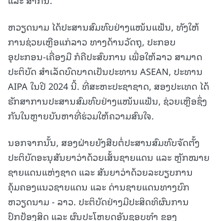
ຫວຽດນາມ ໄດ້ປະສານສົມທົບຢ່າງແໜ້ນແຟ້ນ, ທັງໃຫ້
ການຊ່ວຍເຫຼືອແກ່ລາວ ທາງດ້ານວັດຖຸ, ປະກອບ
ອຸປະກອນ-ເຄື່ອງມື ກໍຄືປະສົບການ ເພື່ອໃຫ້ລາວ ສາມາດ
ປະຕິບັດ ສໍາເລັດບົດບາດເປັນປະທານ ASEAN, ປະທານ
AIPA ໃນປີ 2024 ນີ້. ທີ່ສະຫະປະຊາຊາດ, ສອງປະເທດ ໄດ້
ຮັກສາການປະສານສົມທົບຢ່າງແໜ້ນແຟ້ນ, ຊ່ວຍເຫຼືອຊຶ່ງ
ກັນໃນຫຼາຍບັນຫາທີ່ຮ່ວມໃຫ້ຄວາມສົນໃຈ.
ນອກຈາກນັ້ນ, ສອງຝ່າຍຍັງສືບຕໍ່ປະສານສົມທົບຈັດຕັ້ງ
ປະຕິບັດອະນຸສັນຍາວ່າດ້ວຍເສັ້ນຊາຍແດນ ແລະ ຫຼັກໝາຍ
ຊາຍແດນແຫ່ງຊາດ ແລະ ສັນຍາວ່າດ້ວຍລະບຽບການ
ຄຸ້ມຄອງແນວຊາຍແດນ ແລະ ດ່ານຊາຍແດນທາງບົກ
ຫວຽດນາມ - ລາວ. ປະຕິບັດຢ່າງມີປະສິດທິຜົນການ
ປົກປ້ອງສິດ ແລະ ຜົນປະໂຫຍດອັນຊອບທໍາ ຂອງ