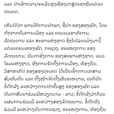
ແລະ ນໍາເອົາຄວາມຈະເລີນຮຸ່ງເຮືອງມາສູ່ປະຊາຊົນແຕ່ລະ
ປະເທດ.
ເຫັນໄດ້ວ່າ ພາຍໃຕ້ການນໍາພາ, ຊີ້ນຳ ຂອງສອງພັກ, ໂດຍ
ກົງຈາກກົມການເມືອງ ແລະ ຄະນະເລຂາທິການ,
ລັດຖະບານ ແລະ ສະພາແຫ່ງຊາດ ຊຶ່ງໃນໄລຍະມໍ່ໆມານີ້
ແຕ່ລະຄະນະຂອງພັກ, ກະຊວງ, ຂະແໜງການ ຂອງ
ລັດຖະບານ, ບັນດາອົງການ ຂອງສະພາແຫ່ງຊາດ, ແນວ
ໂຮມແຫ່ງຊາດ, ອົງການຈັດຕັ້ງການເມືອງ, ທ້ອງຖິ່ນ,
ວິສາຫະກິດ ຂອງສອງປະເທດ ໄດ້ເປັນເຈົ້າການປະສານ
ສົມທົບກັນ ແລະ ຕັ້ງໜ້າຈັດຕັ້ງຜັນຂະຫຍາຍ, ປະຕິບັດ
ຂໍ້ຕົກລົງ ລະຫວ່າງການນຳຂັ້ນສູງ ຂອງສອງພັກ ແລະ
ບັນດາສັນຍາຮ່ວມມືຫວຽດນາມ - ລາວ; ຂໍ້ຕົກລົງວ່າດ້ວຍ
ແຜນການຮ່ວມມື ລະຫວ່າງສອງລັດຖະບານ, ຂໍ້ຕົກລົງ
ຮ່ວມມື ລະຫວ່າງບັນດາກະຊວງ, ຂະແໜງການ, ທ້ອງຖິ່ນ