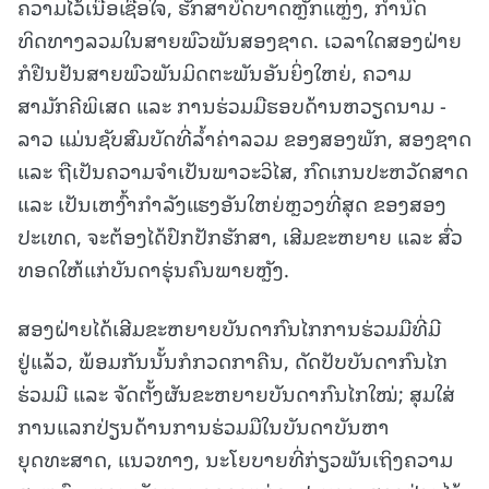
ຄວາມໄວ້ເນື້ອເຊື່ອໃຈ, ຮັກສາບົດບາດຫຼັກແຫຼ່ງ, ກໍານົດ
ທິດທາງລວມໃນສາຍພົວພັນສອງຊາດ. ເວລາໃດສອງຝ່າຍ
ກໍຢືນຢັນສາຍພົວພັນມິດຕະພັນອັນຍິ່ງໃຫຍ່, ຄວາມ
ສາມັກຄີພິເສດ ແລະ ການຮ່ວມມືຮອບດ້ານຫວຽດນາມ -
ລາວ ແມ່ນຊັບສົມບັດທີ່ລໍ້າຄ່າລວມ ຂອງສອງພັກ, ສອງຊາດ
ແລະ ຖືເປັນຄວາມຈໍາເປັນພາວະວິໄສ, ກົດເກນປະຫວັດສາດ
ແລະ ເປັນເຫງົ້າກໍາລັງແຮງອັນໃຫຍ່ຫຼວງທີ່ສຸດ ຂອງສອງ
ປະເທດ, ຈະຕ້ອງໄດ້ປົກປັກຮັກສາ, ເສີມຂະຫຍາຍ ແລະ ສົ່ວ
ທອດໃຫ້ແກ່ບັນດາຮຸ່ນຄົນພາຍຫຼັງ.
ສອງຝ່າຍໄດ້ເສີມຂະຫຍາຍບັນດາກົນໄກການຮ່ວມມືທີ່ມີ
ຢູ່ແລ້ວ, ພ້ອມກັນນັ້ນກໍກວດກາຄືນ, ດັດປັບບັນດາກົນໄກ
ຮ່ວມມື ແລະ ຈັດຕັ້ງຜັນຂະຫຍາຍບັນດາກົນໄກໃໝ່; ສຸມໃສ່
ການແລກປ່ຽນດ້ານການຮ່ວມມືໃນບັນດາບັນຫາ
ຍຸດທະສາດ, ແນວທາງ, ນະໂຍບາຍທີ່ກ່ຽວພັນເຖິງຄວາມ