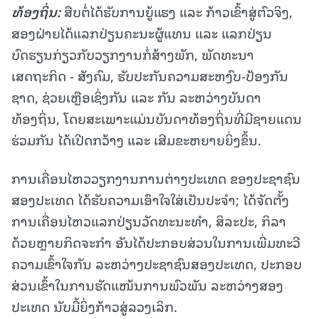
ທ້ອງຖິ່ນ:
ສືບຕໍ່ໄດ້ຮັບການຍູ້ແຮງ ແລະ ກ້າວເຂົ້າສູ່ຕົວຈິງ,
ສອງຝ່າຍໄດ້ແລກປ່ຽນຄະນະຜູ້ແທນ ແລະ ແລກປ່ຽນ
ບົດຮຽນກ່ຽວກັບວຽກງານກໍ່ສ້າງພັກ, ພັດທະນາ
ເສດຖະກິດ - ສັງຄົມ, ຮັບປະກັນຄວາມສະຫງົບ-ປ້ອງກັນ
ຊາດ, ຊ່ວຍເຫຼືອເຊິ່ງກັນ ແລະ ກັນ ລະຫວ່າງບັນດາ
ທ້ອງຖິ່ນ, ໂດຍສະເພາະແມ່ນບັນດາທ້ອງຖິ່ນທີ່ມີຊາຍແດນ
ຮ່ວມກັນ ໄດ້ເປີດກວ້າງ ແລະ ເສີມຂະຫຍາຍຍິ່ງຂຶ້ນ.
ການເຄື່ອນໄຫວວຽກງານການຕ່າງປະເທດ ຂອງປະຊາຊົນ
ສອງປະເທດ ໄດ້ຮັບຄວາມເອົາໃຈໃສ່ເປັນປະຈຳ; ໄດ້ຈັດຕັ້ງ
ການເຄື່ອນໄຫວແລກປ່ຽນວັດທະນະທຳ, ສິລະປະ, ກິລາ
ດ້ວຍຫຼາຍກິດຈະກໍາ ອັນໄດ້ປະກອບສ່ວນໃນການເພີ່ມທະວີ
ຄວາມເຂົ້າໃຈກັນ ລະຫວ່າງປະຊາຊົນສອງປະເທດ, ປະກອບ
ສ່ວນເຂົ້າໃນການຮັດແໜ້ນການພົວພັນ ລະຫວ່າງສອງ
ປະເທດ ນັບມື້ຍິ່ງກ້າວສູ່ລວງເລິກ.