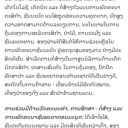
ເຕັກໂນໂລຊີ, ເຕັກນິກ ແລະ ກໍ່ສ້າງຕົວແບບການພັດທະນາ
ກະສິກໍາ, ຊົນນະບົດ ແນໃສ່ຫຼຸດຜ່ອນຄວາມທຸກຍາກ, ຍົກສູງ
ຄວາມອາດສາມາດດ້ານລະບຽບການ, ນະໂຍບາຍໃນການ
ຄຸ້ມຄອງການຜະລິດກະສິກຳ, ປ່າໄມ້, ການປະມົງ ແລະ
ຊົນລະປະທານ. ສອງຝ່າຍໄດ້ສືບຕໍ່ໃຫ້ການຊ່ວຍເຫຼືອໃນ
ການພັດທະນາຊົນນະບົດ ຢູ່ເຂດຈຸດສຸມຂອງລາວ ຢ່າງມີປະ
ສິດທິຜົນ. ສໍາເລັດການກໍ່ສ້າງບັນດາສູນບໍລິການດ້ານເຕັກ
ນິກກະສິກໍາ; ປະສານສົມທົບ ໃນການຄຸ້ມຄອງ, ປົກປັກ
ຮັກສາປ່າ ແລະ ຊັບພະຍາກອນທໍາມະຊາດໄດ້ເປັນຢ່າງດີ,
ສະກັດກັ້ນການຄ້າຂາຍ - ເຄື່ອນຍ້າຍໄມ້ຜິດກົດໝາຍ,
ເຄື່ອງປ່າຂອງດົງ ແລະ ສັດປ່າຂ້າມຊາຍແດນ.
ການຮ່ວມມືດ້ານວັດທະນະທຳ
, ການສຶກສາ - ກໍ່ສ້າງ ແລະ
ການພັດທະນາຊັບພະຍາກອນມະນຸດ:
ໄດ້ເອົາໃຈໃສ່,
ຮັບປະກັນຄຸນນະພາບ ແລະ ມີປະສິດທິຜົນກວ່າເກົ່າ, ສອງ