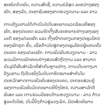
ສະໜິດຕິດພັນ, ຄວາມສັດຊື່, ຄວາມບໍລິສຸດ ລະຫວ່າງສອງ
ພັກ, ສອງລັດ, ປະຊາຊົນສອງຊາດຫວຽດນາມ ແລະ ລາວ.
ການຢ້ຽມຢາມໄດ້ດຳເນີນໄປໃນສະພາບແວດລ້ອມທີ່ສອງ
ພັກ, ສອງປະເທດ ພວມຈັດຕັ້ງຜັນຂະຫຍາຍຢ່າງແຂງແຮງ
ມະຕິ ຂອງແຕ່ລະພັກ ແລະ ຕັ້ງໜ້າກະກຽມກອງປະຊຸມໃຫຍ່
ຂອງພັກທຸກ ຂັ້ນ, ເພື່ອກ້າວໄປສູ່ກອງປະຊຸມໃຫຍ່ຜູ້ແທນທົ່ວ
ປະເທດ ຂອງແຕ່ລະພັກ. ການພົວພັນຫວຽດນາມ - ລາວ
ພວມມີການພັດທະນຢ່າງສວຍສົດງົດງາມ ແລະ ສາມາດ
ບັນລຸໄດ້ຜົນສໍາເລັດທີ່ສໍາຄັນຫຼາຍຢ່າງ. ການເດີນທາງມາ
ຢ້ຽມຢາມ ຖືເປັນໜຶ່ງໃນບັນດາຂີດໝາຍສໍາຄັນໃນ
ປະຫວັດສາດການພົວພັນສອງປະເທດ, ປະກອບສ່ວນຍູ້
ແຮງການພົວພັນມິດຕະພາບທີ່ຍິ່ງໃຫຍ່, ຄວາມສາມັກຄີ
ພິເສດ ແລະ ການຮ່ວມມືຮອບດ້ານຫວຽດນາມ - ລາວ ກ້າວ
ສູ່ລະດັບໃໝ່, ນັບມື້ຍິ່ງກ້າວສູ່ລວງເລິກ, ມີປະສິດທິພາບ