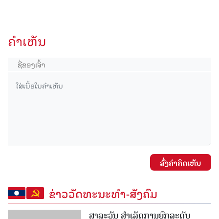
ຄໍາເຫັນ
ສົ່ງຄໍາຄິດເຫັນ
ຂ່າວວັດທະນະທຳ-ສັງຄົມ
ສາລະວັນ ສໍາເລັດການຍົກລະດັບ