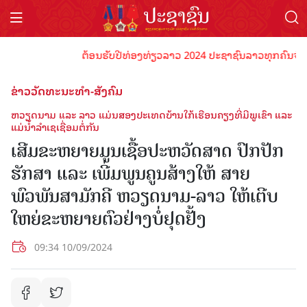
ຕ້ອນຮັບປີທ່ອງທ່ຽວລາວ 2024 ປະຊາຊົນລາວທຸກຄົນຈົ່ງພ້ອມເປັນເຈ
ຂ່າວວັດທະນະທຳ-ສັງຄົມ
ຫວຽດ​ນາມ ແລະ ລາວ ແມ່ນ​ສອງ​ປະ​ເທດ​ບ້ານ​ໃກ້​ເຮືອນ​ຄຽງ​ທີ່ມີ​ພູ​ເຂົາ ​ແລະ ​
ແມ່​ນ້ຳລໍາເຊ​ເຊື່ອມ​ຕໍ່ກັນ
ເສີມຂະຫຍາຍມູນເຊື້ອປະຫວັດສາດ ປົກປັກ
ຮັກສາ ແລະ ເພີ່ມພູນຄູນສ້າງໃຫ້ ສາຍ
ພົວພັນສາມັກຄີ ຫວຽດນາມ-ລາວ ໃຫ້ເຕີບ
ໃຫຍ່ຂະຫຍາຍຕົວຢ່າງບໍ່ຢຸດຢັ້ງ
09:34 10/09/2024