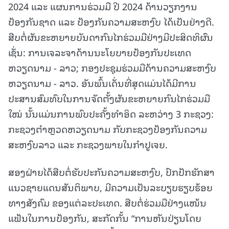
2024 ແລະ ແຜນການຮ່ວມມື ປີ 2024 ດ້ານວຽກງານ
ປ້ອງກັນຊາດ ແລະ ປ້ອງກັນຄວາມສະຫງົບ ໄດ້ເປັນຢ່າງດີ.
ສືບຕໍ່ຜັນຂະຫຍາຍບັນດາກົນໄກຮ່ວມມືຢ່າງມີປະສິດທິຜົນ
ເຊັ່ນ: ການເຈລະຈາດ້ານນະໂຍບາຍປ້ອງກັນປະເທດ
ຫວຽດນາມ - ລາວ; ກອງປະຊຸມຮ່ວມມືດ້ານຄວາມສະຫງົບ
ຫວຽດນາມ - ລາວ. ອັນພົ້ນເດັ່ນທີ່ສຸດແມ່ນໄດ້ມີການ
ປະສານສົມທົບໃນການຈັດຕັ້ງຜັນຂະຫຍາຍກົນໄກຮ່ວມມື
ໃໝ່ ນັ້ນແມ່ນການພົບປະຄັ້ງທໍາອິດ ລະຫວ່າງ 3 ກະຊວງ:
ກະຊວງຕໍາຫຼວດຫວຽດນາມ ກັບກະຊວງປ້ອງກັນຄວາມ
ສະຫງົບລາວ ແລະ ກະຊວງພາຍໃນກໍາປູເຈຍ.
ສອງຝ່າຍໄດ້ສືບຕໍ່ຮັບປະກັນຄວາມສະຫງົບ, ປົກປັກຮັກສາ
ແນວຊາຍແດນສັນຕິພາບ, ມີຄວາມເປັນລະບຽບຮຽບຮ້ອຍ
ທາງສັງຄົມ ຂອງແຕ່ລະປະເທດ. ສືບຕໍ່ຮ່ວມມືຢ່າງແໜ້ນ
ແຟ້ນໃນການປ້ອງກັນ, ສະກັດກັ້ນ “ການຫັນປ່ຽນໂດຍ