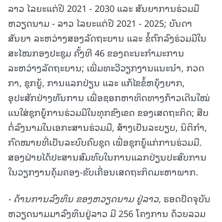
ລາວ ໄລຍະແຕ່ປີ 2021 - 2030 ແລະ ສັນຍາການຮ່ວມມື
ຫວຽດນາມ - ລາວ ໄລຍະແຕ່ປີ 2021 - 2025; ບັນດາ
ສັນຍາ ລະຫວ່າງສອງລັດຖະບານ ແລະ ຂໍ້ຕົກລົງຮ່ວມມືໃນ
ສະໄໝກອງປະຊຸມ ຄັ້ງທີ 46 ຂອງຄະນະກໍາມະການ
ລະຫວ່າງລັດຖະບານ; ເພີ່ມທະວີວຽກງານແນະນໍາ, ກວດ
ກາ, ຊຸກຍູ້, ການແລກປ່ຽນ ແລະ ແກ້ໄຂຂໍ້ຫຍຸ້ງຍາກ,
ອຸປະສັກຢ່າງທັນການ ເພື່ອຊອກຫາທິດທາງກ້າວເດີນໃໝ່
ແນໃສ່ຊຸກຍູ້ການຮ່ວມມືໃນທຸກຂົງເຂດ ຂອງເສດຖະກິດ; ສືບ
ຕໍ່ລົງນາມໃນເອກະສານຮ່ວມມື, ສ້າງເປັນລະບຽບ, ນິຕິກໍາ,
ກົດໝາຍທີ່ເປັນລະບົບຄົບຊຸດ ເພື່ອຊຸກຍູ້ແກ່ການຮ່ວມມື.
ສອງຝ່າຍໄດ້ປະສານສົມທົບໃນການແລກປ່ຽນປະສົບການ
ໃນວຽກງານຄຸ້ມຄອງ-ຂັບເຄື່ອນເສດຖະກິດມະຫາພາກ.
- ດ້ານການລົງທຶນ ຂອງຫວຽດນາມ ຢູ່ລາວ,
ຮອດປັດຈຸບັນ
ຫວຽດນາມມາລົງທຶນຢູ່ລາວ ມີ 256 ໂຄງການ ດ້ວຍລວມ