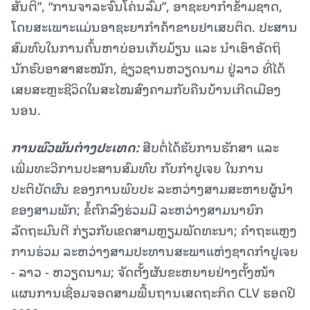
ສັນຕິ”, “ການຈາລະຈົນໂຄ່ນລົ້ມ”, ອາຊະຍາກໍາຂ້າມຊາດ,
ໂດຍສະເພາະແມ່ນອາຊະຍາກໍາຄ້າຂາຍຢາເສບຕິດ. ປະສານ
ສົມທົບໃນການຄົ້ນຫາບ່ອນເກັບມ້ຽນ ແລະ ນໍາເອົາອັດຖິ
ນັກຮົບອາສາສະໝັກ, ຊ່ຽວຊານຫວຽດນາມ ຢູ່ລາວ ທີ່ໄດ້
ເສຍສະຫຼະຊີວິດໃນສະໄໝສົງຄາມກັບຄືນບ້ານເກີດເມືອງ
ນອນ.
ການພົວພັນຕ່າງປະເທດ:
ສືບຕໍ່ໄດ້ຮັບການຮັກສາ ແລະ
ເພີ່ມທະວີການປະສານສົມທົບ ກັບກໍາປູເຈຍ ໃນການ
ປະຕິບັດຜົນ ຂອງການພົບປະ ລະຫວ່າງສາມສະຫາຍຜູ້ນໍາ
ຂອງສາມພັກ; ຂໍ້ຕົກລົງຮ່ວມມື ລະຫວ່າງສາມນາຍົກ
ລັດຖະມົນຕີ ກ່ຽວກັບເຂດສາມຫຼຽມພັດທະນາ; ຄໍາຖະແຫຼງ
ການຮ່ວມ ລະຫວ່າງສາມປະທານສະພາແຫ່ງຊາດກໍາປູເຈຍ
- ລາວ - ຫວຽດນາມ; ຈັດຕັ້ງຜັນຂະຫຍາຍຢ່າງຕັ້ງໜ້າ
ແຜນການເຊື່ອມຈອດສາມພື້ນຖານເສດຖະກິດ CLV ຮອດປີ