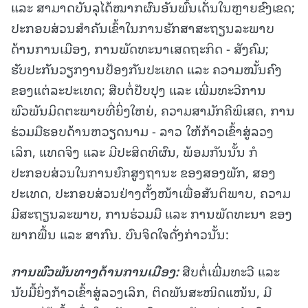
ແລະ ສາມາດບັນລຸໄດ້ໝາກຜົນອັນພົ້ນເດັ່ນໃນຫຼາຍຂົງເຂດ;
ປະກອບສ່ວນສຳຄັນເຂົ້າໃນການຮັກສາສະຖຽນລະພາບ
ດ້ານການເມືອງ, ການພັດທະນາເສດຖະກິດ - ສັງຄົມ;
ຮັບປະກັນວຽກງານປ້ອງກັນປະເທດ ແລະ ຄວາມໝັ້ນຄົງ
ຂອງແຕ່ລະປະເທດ; ສືບຕໍ່ປັບປຸງ ແລະ ເພີ່ມທະວີການ
ພົວພັນມິດຕະພາບທີ່ຍິ່ງໃຫຍ່, ຄວາມສາມັກຄີພິເສດ, ການ
ຮ່ວມມືຮອບດ້ານຫວຽດນາມ - ລາວ ໃຫ້ກ້າວເຂົ້າສູ່ລວງ
ເລິກ, ແທດຈິງ ແລະ ມີປະສິດທິຜົນ, ພ້ອມກັນນັ້ນ ກໍ
ປະກອບສ່ວນໃນການຍົກສູງຖານະ ຂອງສອງພັກ, ສອງ
ປະເທດ, ປະກອບສ່ວນຢ່າງຕັ້ງໜ້າເພື່ອສັນຕິພາບ, ຄວາມ
ມີສະຖຽນລະພາບ, ການຮ່ວມມື ແລະ ການພັດທະນາ ຂອງ
ພາກພື້ນ ແລະ ສາກົນ. ບົນຈິດໃຈດັ່ງກ່າວນັ້ນ:
ການພົວພັນທາງດ້ານການເມືອງ:
ສືບຕໍ່ເພີ່ມທະວີ ແລະ
ນັບມື້ຍິ່ງກ້າວເຂົ້າສູ່ລວງເລິກ, ຕິດພັນສະໜິດແໜ້ນ, ມີ