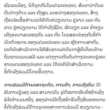
ພົນລະເມືອງ, ນິຕິບຸກຄົນໃນແຕ່ລະປະເທດ, ສັນຍາວ່າດ້ວຍ
ຄົນຕ່າງດ້າວ ແລະ ກົງສູນ ລະຫວ່າງສອງປະເທດ, ສ້າງ
ເງື່ອນໄຂເອື້ອອໍານວຍໃຫ້ຄົນຫວຽດນາມ ຢູ່ລາວ ແລະ ຄົນ
ລາວ ຢູ່ຫວຽດນາມ ໄດ້ດໍາລົງຊີວິດ, ເຮັດວຽກ ແລະ ຮໍ່າຮຽນ
ເທິງອະນາເຂດຂອງກັນ ແລະ ກັນ ໂດຍສອດຄ່ອງກັບຂໍ້ກໍາ
ນົດກົດໝາຍ ຂອງແຕ່ລະປະເທດ ແລະ ຫຼັກການສາກົນ.
ປະຕິບັດສໍາເລັດການໃຫ້ສັນຊາດແກ່ບັນດາຜູ້ທີ່ເຄື່ອນຍ້າຍ
ຖິ່ນຖານແບບເສລີ ແລະ ແຕ່ງງານກັບຄົນຕ່າງປະເທດຢູ່ເຂດ
ຊາຍແດນສອງປະເທດ ແລະ ໄດ້ປະຕິບັດສໍາເລັດຕາມ
ຂໍ້ຕົກລົງຮ່ວມມືໂດຍພື້ນຖານ.
ການຮ່ວມມືດ້ານເສດຖະກິດ, ການຄ້າ, ການລົງທຶນ:
ໄດ້
ຮັບການຍູ້ແຮງ ແລະ ສາມາດບັນ ລຸໄດ້ໝາກຜົນທີ່ໜ້າເພິ່ງ
ພໍໃຈຈໍານວນໜຶ່ງ. ສອງຝ່າຍໄດ້ຕັ້ງໜ້າຈັດຕັ້ງຜັນຂະຫຍາຍ
ຂໍ້ຕົກລົງຮ່ວມມືດ້ານຍຸດທະສາດການຮ່ວມມື ຫວຽດນາມ -