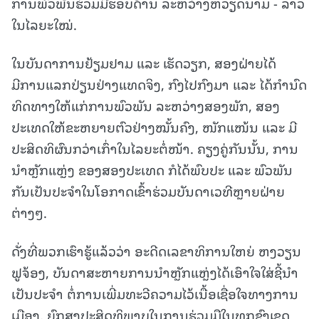
ການພົວພັນຮ່ວມມືຮອບດ້ານ ລະຫວ່າງຫວຽດນາມ - ລາວ
ໃນໄລຍະໃໝ່.
ໃນບັນດາການຢ້ຽມຢາມ ແລະ ເຮັດວຽກ, ສອງຝ່າຍໄດ້
ມີການແລກປ່ຽນຢ່າງແທດຈິງ, ກົງໄປກົງມາ ແລະ ໄດ້ກໍານົດ
ທິດທາງໃຫ້ແກ່ການພົວພັນ ລະຫວ່າງສອງພັກ, ສອງ
ປະເທດໃຫ້ຂະຫຍາຍຕົວຢ່າງໝັ້ນຄົງ, ໜັກແໜ້ນ ແລະ ມີ
ປະສິດທິຜົນກວ່າເກົ່າໃນໄລຍະຕໍ່ໜ້າ. ຄຽງຄູ່ກັນນັ້ນ, ການ
ນໍາຫຼັກແຫຼ່ງ ຂອງສອງປະເທດ ກໍໄດ້ພົບປະ ແລະ ພົວພັນ
ກັນເປັນປະຈໍາໃນໂອກາດເຂົ້າຮ່ວມບັນດາເວທີຫຼາຍຝ່າຍ
ຕ່າງໆ.
ດັ່ງທີ່ພວກເຮົາຮູ້ແລ້ວວ່າ ອະດີດເລຂາທິການໃຫຍ່ ຫງວຽນ
ຟູຈ້ອງ, ບັນດາສະຫາຍການນໍາຫຼັກແຫຼ່ງໄດ້ເອົາໃຈໃສ່ຊີ້ນໍາ
ເປັນປະຈໍາ ຕໍ່ການເພີ່ມທະວີຄວາມໄວ້ເນື້ອເຊື່ອໃຈທາງການ
ເມືອງ, ຍົກສູງປະສິດທິພາບໃນການຮ່ວມມືໃນທຸກຂົງເຂດ