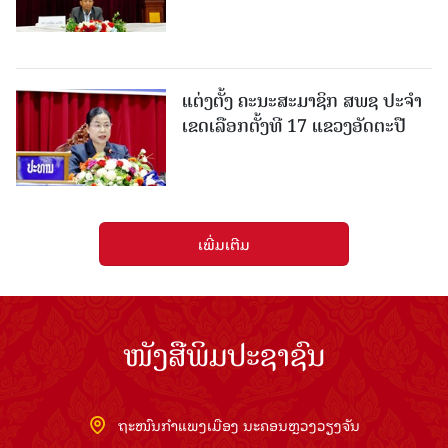
ແຕ່ງຕັ້ງ ຄະນະສະມາຊິກ ສພຊ ປະຈຳ
ເຂດເລືອກຕັ້ງທີ 17 ແຂວງອັດຕະປື
ເພີ່ມເຕີມ
ໜັງສືພິມປະຊາຊົນ
ຖະໜົນກຳແພງເມືອງ ນະຄອນຫຼວງວຽງຈັນ