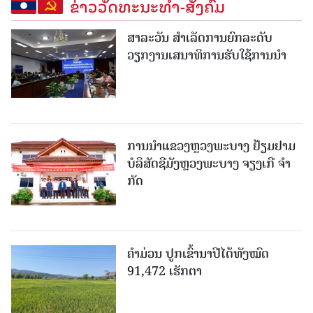
ຂ່າວວັດທະນະທຳ-ສັງຄົມ
ສາລະວັນ ສໍາເລັດການຍົກລະດັບ
ວຽກງານເສນາທິການຮັບໃຊ້ການນໍາ
ການນຳແຂວງຫຼວງພະບາງ ຢ້ຽມ​ຢາມ
ບໍ​ລິ​ສັດຊີມັງຫຼວງພະບາງ ຈຽງເກີ ຈໍາ
ກັດ
ຄໍາມ່ວນ ປູກເຂົ້ານາປີໄດ້ທັງໝົດ
91,472 ເຮັກຕາ