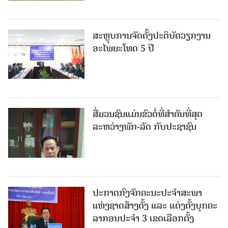
ສະຫຼຸບການຈັດຕັ້ງປະຕິບັດວຽກງານ
ອະໄພຍະໂທດ 5 ປີ
ສື່ມວນຊົນແມ່ນຂົວຕໍ່ທີ່ສໍາຄັນທີ່ສຸດ
ລະຫວ່າງພັກ-ລັດ ກັບປະຊາຊົນ
ປະກາດກົງຈັກຄະນະປະຈໍາສະພາ
ແຫ່ງຊາດສ້າງຕັ້ງ ແລະ ແຕ່ງຕັ້ງບຸກຄະ
ລາກອນປະຈໍາ 3 ເຂດເລືອກຕັ້ງ