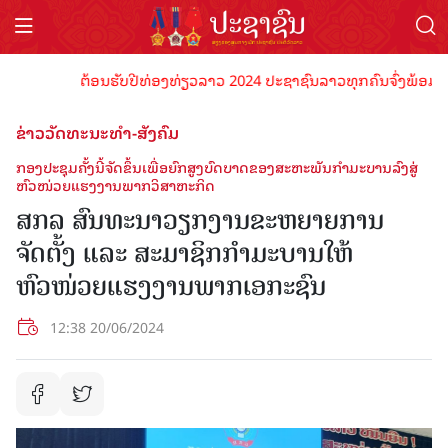
ຕ້ອນຮັບປີທ່ອງທ່ຽວລາວ 2024 ປະຊາຊົນລາວທຸກຄົນຈົ່ງພ້ອມເປັນເຈົ
ຂ່າວວັດທະນະທຳ-ສັງຄົມ
ກອງປະຊຸມຄັ້ງນີ້ຈັດຂຶ້ນເພື່ອຍົກສູງບົດບາດຂອງສະຫະພັນກຳມະບານລົງສູ່
ຫົວໜ່ວຍແຮງງານພາກວິສາຫະກິດ
ສກລ ສົນທະນາວຽກງານຂະຫຍາຍການ
ຈັດຕັ້ງ ແລະ ສະມາຊິກກຳມະບານໃຫ້
ຫົວໜ່ວຍແຮງງານພາກເອກະຊົນ
12:38 20/06/2024