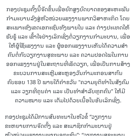
ກອງປະຊຸມຄັ້ງນີ້ຈັດຂຶ້ນເພື່ອຍົກສູງບົດບາດຂອງສະຫະພັນ
ກຳມະບານລົງສູ່ຫົວໜ່ວຍແຮງງານພາກວິສາຫະກິດ ໂດຍ
ສະເພາະຂົງເຂດເອກະຊົນທັງພາຍໃນ ແລະ ຕ່າງປະເທດໃຫ້
ຮັບຮູ້ ແລະ ເຂົ້າໃຈຢ່າງເລິກເຊິ່ງຕໍ່ວຽກງານກຳມະບານ, ເພື່ອ
ໃຫ້ຜູ້ໃຊ້ແຮງງານ ແລະ ຜູ້ອອກແຮງງານເຫັນໄດ້ຄວາມສໍາ
ຄັນຕໍ່ກັບວຽກງານສຸຂະພາບ ແລະ ຄວາມປອດໄພໃນການ
ອອກແຮງງານຢູ່ໃນສະຖານທີ່ເຮັດວຽກ, ເພື່ອເປັນການສ້າງ
ຂະບວນການສະເຫຼີມສະຫຼອງວັນກຳມະກອນສາກົນ
ຄົບຮອບ 138 ປີ ພາຍໃຕ້ຄໍາຂວັນ "ຄວາມຍຸຕິທໍາໃນສັງຄົມ
ແລະ ວຽກທີ່ຄຸນຄ່າ ແລະ ເປັນທໍາສໍາລັບທຸກຄົນ” ໃຫ້ມີ
ຄວາມໝາຍ ແລະ ເຕັມໄປດ້ວຍເນື້ອໃນອັນເລິກເຊິ່ງ.
ກອງປະຊຸມໄດ້ມີການສົນທະນາໃນຫົວຂໍ້ “ວຽກງານ
ຂະຫຍາຍການຈັດຕັ້ງ ແລະ ສະມາຊິກກຳມະບານຢູ່
ຫົວໜ່ວຍແຮງງານພາກເອກະຊົນ”; “ວຽກງານສຸຂະພາບ