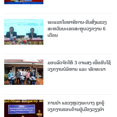
ພະແນກໂຍທາທິການ-ຂົນສົ່ງແຂວງ
ສະຫວັນນະເຂດສະຫຼຸບວຽກງານ 6
ເດືອນ
ມອບລົດຈັກໃຫ້ 3 ຕາແສງ ເພື່ອຮັບໃຊ້
ວຽກງານບໍລິຫານ ແລະ ພັດທະນາ
ການນຳ ແຂວງຫຼວງພະບາງ ຊຸກຍູ້
ວຽກງານຮອບດ້ານຢູ່ເມືອງວຽງຄໍາ