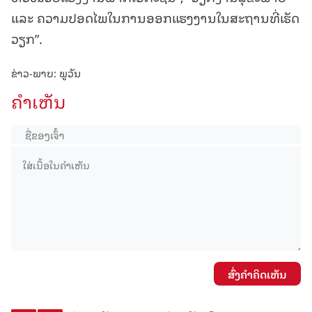
ແລະ ຄວາມປອດໄພໃນການອອກແຮງງານໃນສະຖານທີ່ເຮັດ
ວຽກ”.
ຂ່າວ-ພາບ: ພູວັນ
ຄໍາເຫັນ
ສົ່ງຄໍາຄິດເຫັນ