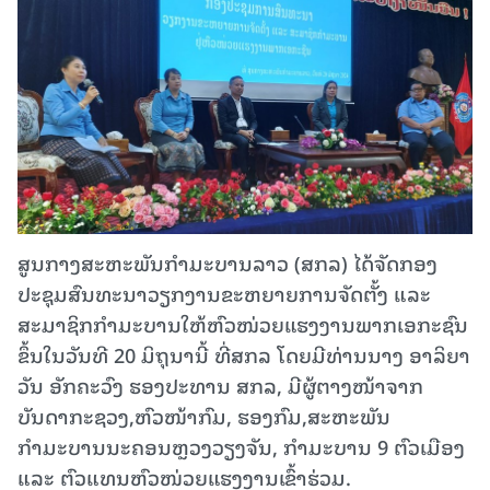
ສູນກາງສະຫະພັນກຳມະບານລາວ (ສກລ) ໄດ້ຈັດກອງ
ປະຊຸມສົນທະນາວຽກງານຂະຫຍາຍການຈັດຕັ້ງ ແລະ
ສະມາຊິກກຳມະບານໃຫ້ຫົວໜ່ວຍແຮງງານພາກເອກະຊົນ
ຂຶ້ນໃນວັນທີ 20 ມິຖຸນານີ້ ທີ່ສກລ ໂດຍມີທ່ານນາງ ອາລິຍາ
ວັນ ອັກຄະວົງ ຮອງປະທານ ສກລ, ມີຜູ້ຕາງໜ້າຈາກ
ບັນດາກະຊວງ,ຫົວໜ້າກົມ, ຮອງກົມ,ສະຫະພັນ
ກຳມະບານນະຄອນຫຼວງວຽງຈັນ, ກຳມະບານ 9 ຕົວເມືອງ
ແລະ ຕົວແທນຫົວໜ່ວຍແຮງງານເຂົ້າຮ່ວມ.