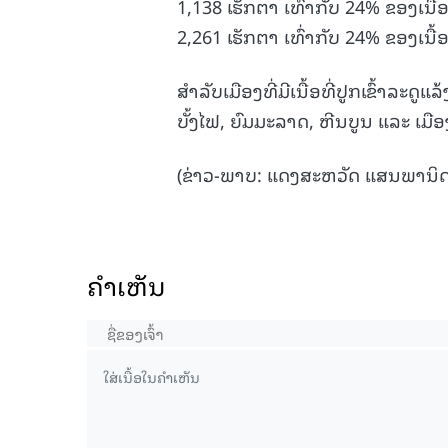
1,138 ເຮັກຕາ ເທົ່າກັບ 24% ຂອງເນື້ອ
2,261 ເຮັກຕາ ເທົ່າກັບ 24% ຂອງເນື
ສໍາລັບເມືອງທີ່ມີເນື້ອທີ່ປູກເຂົ້າລ
ບັ້ງໄຟ, ຍົມມະລາດ, ຫີນບູນ ແລະ ເມື
(ຂ່າວ-ພາບ: ແດງສະຫວັດ ແສນພານິດ
ຄໍາເຫັນ