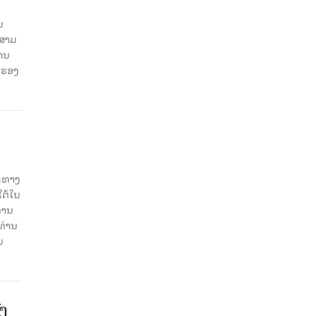
ນ
ນສາມ
ສານ
 ຮອງ
ິດທາງ
ໃຕ້ໃນ
່ານ
ທ່ານ
ນ
ົງ