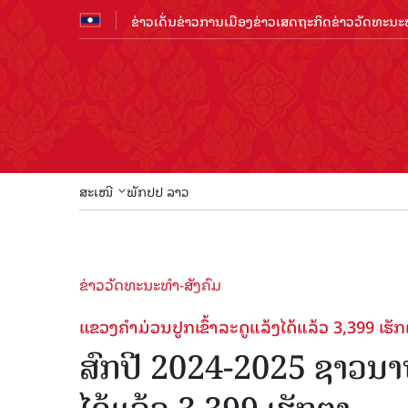
ຂ່າວເດັ່ນ
ຂ່າວການເມືອງ
ຂ່າວເສດຖະກິດ
ຂ່າວວັດທະນະທ
ສະເໜີ
ພັກປປ ລາວ
ຂ່າວວັດທະນະທຳ-ສັງຄົມ
ແຂວງຄໍາມ່ວນປູກເຂົ້າລະດູແລ້ງໄດ້ແລ້ວ 3,399 ເຮັ
ສົກປີ 2024-2025 ຊາວນາທົ