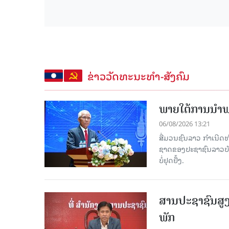
ຂ່າວວັດທະນະທຳ-ສັງຄົມ
ພາຍໃຕ້ການນໍາພາ
06/08/2026 13:21
ສື່ມວນຊົນລາວ ກຳເນີດທ
ຊາດຂອງປະຊາຊົນລາວບັນດ
ບໍ່ຢຸດຢັ້ງ.
ສານປະຊາຊົນສູງ
ພັກ