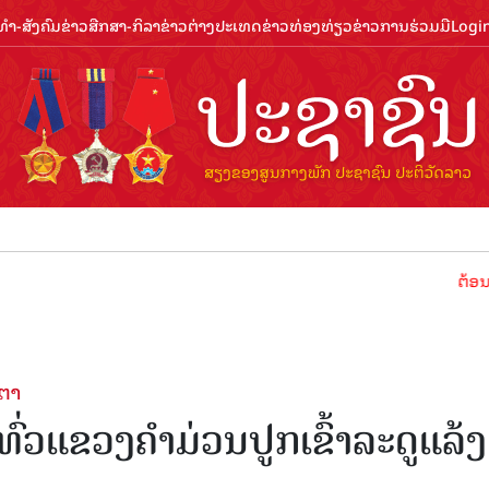
ຳ-ສັງຄົມ
ຂ່າວສືກສາ-ກິລາ
ຂ່າວຕ່າງປະເທດ
ຂ່າວທ່ອງທ່ຽວ
ຂ່າວການຮ່ວມມື
Logi
ຕ້ອນຮັບປີທ່ອ
ກຕາ
່ວແຂວງຄໍາມ່ວນປູກເຂົ້າລະດູແລ້ງ