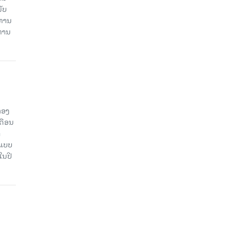
ັບ
ະທານ
ະທານ
ກອງ
ດືອນ
ຳ
ດແບບ
ໃນປີ