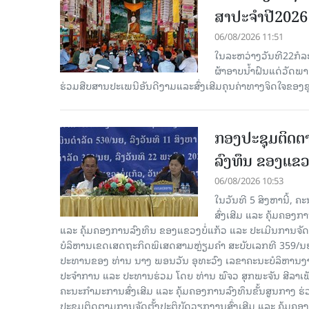
ສາປະຈໍາປີ2026
06/08/2026 11:51
ໃນລະຫວ່າງວັນທີ22ກໍລ
ຜ້າອາບນໍ້າຝົນແດ່ວັດພ
ຮ່ວມສືບສານປະເພນີອັນດີງາມແລະສົ່ງເສີມຄຸນຄ່າທາງຈິດໃຈຂອງຊຸມ
ກອງປະຊຸມຕິດຕາ
ລົງທຶນ ຂອງແຂວງ
06/08/2026 10:53
ໃນວັນທີ 5 ສິງຫານີ້, 
ສົ່ງເສີມ ແລະ ຄຸ້ມຄອງ
ແລະ ຄຸ້ມຄອງການລົງທຶນ ຂອງແຂວງບໍ່ແກ້ວ ແລະ ປະເມີນການຈັດຕ
ບໍລິຫານເຂດເສດຖະກິດພິເສດສາມຫຼ່ຽມຄຳ ສະບັບເລກທີ 359/ນຍ, 
ປະທານຂອງ ທ່ານ ນາງ ພອນວັນ ອຸທະວົງ ເລຂາຄະນະບໍລິຫານງານ
ປະຈໍາການ ແລະ ປະທານຮ່ວມ ໂດຍ ທ່ານ ພົຈວ ສຸກພະຈັນ ສີລາ
ຄະນະກໍາມະການສົ່ງເສີມ ແລະ ຄຸ້ມຄອງການລົງທຶນຂັ້ນສູນກາງ ຮ່
ປະຊຸມຕິດຕາມການຈັດຕັ້ງປະຕິບັດວຽກງານສົ່ງເສີມ ແລະ ຄຸ້ມຄອ