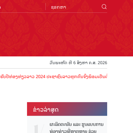
n
ວັນພະຫັດ ທີ 6 ສິງຫາ ຄ.ສ. 2026
ງທ່ຽວລາວ 2024 ປະຊາຊົນລາວທຸກຄົນຈົ່ງພ້ອມເປັນເຈົ້າພາບທີ່ດີ ຕ້ອນຮັບນັກ
ຂ່າວ​ລ່າ​ສຸດ
ຜະລິດຕະພັນ ແລະ ຮູບແບບການ
ທ່ອງທ່ຽວທີ່ຫຼາກຫຼາຍ ຊ່ວຍ