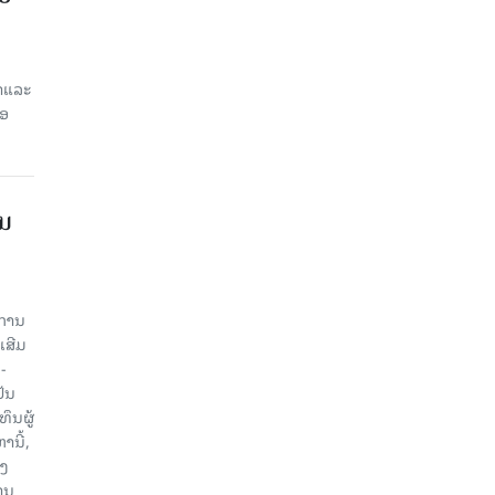
ສາແລະ
່ອ
ານ
ະການ
ເສີມ
-
ປັນ
ຶນຜູ້
ນີ້,
ອງ
ານ