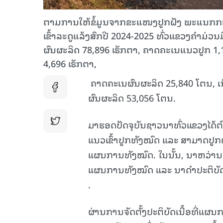
ຕາມການໃຫ້ຂໍ້ມູນຈາກຂະແໜງປູກຝັງ ພະແນກກະສິກ
ເຂົ້າລະດູແລ້ງສົກປີ 2024-2025 ທົ່ວແຂວງຄໍາມ່ວ
ຜົນຜະລິດ 78,896 ເຮັກຕາ, ຄາດຄະເນແນວປູກ 1,13
4,696 ເຮັກຕາ,
ຄາດຄະເນຜົນຜະລິດ 25,840 ໂຕນ, ເນື້
ຜົນຜະລິດ 53,056 ໂຕນ.
ມາຮອດປັດຈຸບັນຊາວນາທົ່ວແຂວງໄດ້ຕົ
ແນວເຂົ້າປູກທັງໝົດ ແລະ ສາມາດປູກເຂົ
ແຜນການທັງໝົດ. ໃນນັ້ນ, ນາຫວ່ານປະຕ
ແຜນການທັງໝົດ ແລະ ນາດໍາປະຕິບັດໄ
.
ຜ່ານການຈັດຕັ້ງປະຕິບັດເນື້ອທີ່ແຜນ