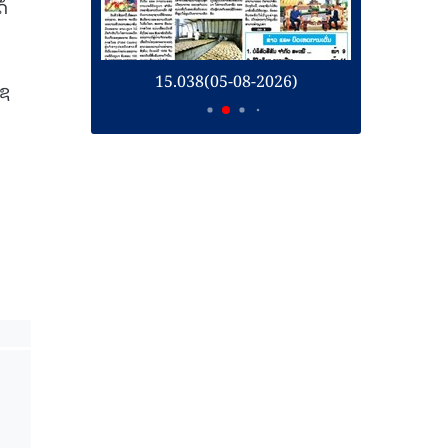
ດ້
26)
15.038(05-08-2026)
1
ເຊ