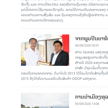
ຈັດຕັ້ງ ແລະ ການເຄື່ອນໄຫວ ຂອງອົງການຄຸ້ມຄອງ-ບໍລິຫານເຂດເ
ແຕ່ມື້ປະກາດໃຊ້ມາຮອດປັດຈຸບັນ. ພາຍໃຕ້ການເປັນປະທານຂອງ
ຄະນະກໍາມະການສົ່ງເສີມ ແລະ ຄຸ້ມຄອງການລົງທຶນຜູ້ປະຈໍາກາ
ຄະນະກຳມະການປົກຄອງແຂວງ.
ຈາກພູມປັນຍາທ້ອ
06/08/2026 09:41
ທ່ານ ໄພທອງ ແສງປະທຸ
ປະຊຸມສະຫຼຸບການຈັດຕັ
ທ້າຍປີ 2026 ຂອງຕາແສງ
ປາສັກ ມີຈຸດເລີ່ມຕົ້ນຈ
ຄອບຄົວກະແຈກກະຈາຍ, ຕໍ່ມາໃນປີ 2013 ໄດ້ໂຮມໂຕກັນສ້າງຕັ້ງເປ
2015 ຈຶ່ງໄດ້ຮັບນາມມະຍົດເປັນສິນຄ້າ ODOP ແຫ່ງຊາດ.
ການນໍາເມືອງທຸລ
05/08/2026 14:08