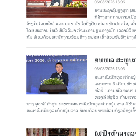
06/08/2026 13:06
ສານປະຊາຊົນສູງສຸດ (ສ
ກໍ່ສ້າງຮາກຖານການເມ
ສ້າງໃນໄລຍະໃໝ່ ແລະ ມອບ-ຮັບ ໃບຢັ້ງຢືນ ໜ່ວຍພັກປອດໃສ, ເຂັ້
ໂດຍ ສະຫາຍ ໄພວີ ສີບົວລິພາ ກຳມະການສູນກາງພັກ ເລຂາບໍລິ
ກົມ ພ້ອມດ້ວຍພະນັກງານອ້ອມຂ້າງ ສປສສ ເຂົ້າຮ່ວມຮັບຟັງຢ່າ
ສທໜລ ສະຫຼຸບການ
06/08/2026 13:03
ສະມາຄົມນັກທຸລະກິດໜຸ
ແຜນການ 6 ເດືອນທ້າຍປີ
ຫົວຂໍ້ “ ການພັດທະນາ
ທອງລີ ສີສຸລິດ ກຳມະກ
ນາງ ສຸວາລີ ຄຳຜຸຍ ປະທານສະມາຄົມນັກທຸລະກິດໜຸ່ມລາວ ມີບັ
ສະມາຄົມນັກທຸລະກິດໜຸ່ມລາວ ພ້ອມດ້ວຍພາກສ່ວນກ່ຽວຂ້ອງເຂົ້
ໄຟຟ້າຫົງສາຖວາ