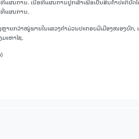
ທີ່ແຜນການ. ເນື້ອທີ່ແຜນການປູກເຂົ້າເພື່ອເປັນສິນຄ້າປະຕິບັດໄ
້ອທີ່ແຜນການ.
15.039(06-08-20
ະດູແລ້ງຫຼາຍກວ່າໝູ່ພາຍໃນແຂວງຄໍາມ່ວນປະກອບມີເມືອງໜອງບົກ, 
ອງມະຫາໄຊ.
)