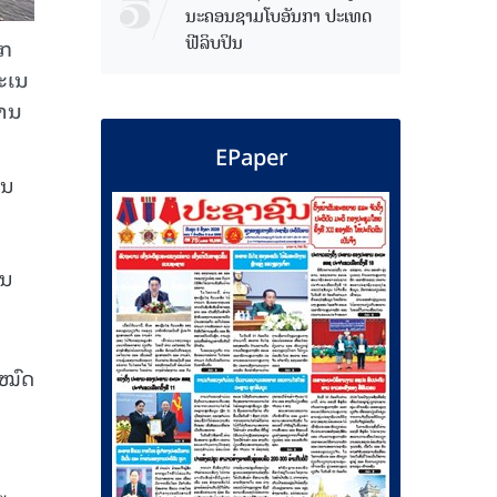
ນະຄອນຊາມໂບ​ອັນກາ ປະເທດ
ຟີລິບປິນ
ູກ
ຄະເນ
ຫານ
EPaper
ເນ
ວນ
ງໝົດ