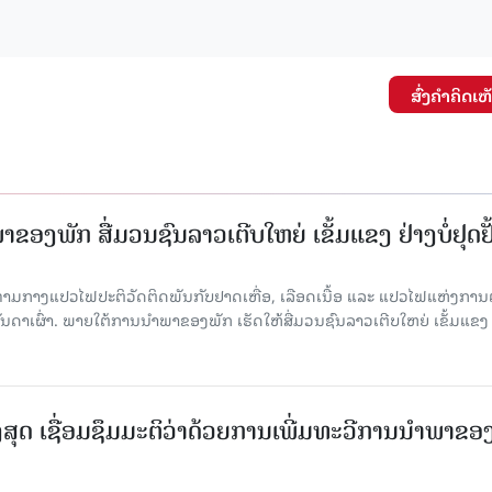
ສົ່ງຄໍາຄິດເຫ
ຂອງພັກ ສື່ມວນຊົນລາວເຕີບໃຫຍ່ ເຂັ້ມແຂງ ຢ່າງບໍ່ຢຸດຢັ
່າມກາງແປວໄຟປະຕິວັດຕິດພັນກັບຢາດເຫື່ອ, ເລືອດເນື້ອ ແລະ ແປວໄຟແຫ່ງການຕໍ່ສູ
າເຜົ່າ. ພາຍໃຕ້ການນໍາພາຂອງພັກ ເຮັດໃຫ້ສື່ມວນຊົນລາວເຕີບໃຫຍ່ ເຂັ້ມແຂງ 
ສຸດ ເຊື່ອມຊຶມມະຕິວ່າດ້ວຍການເພີ່ມທະວີການນຳພາຂອ