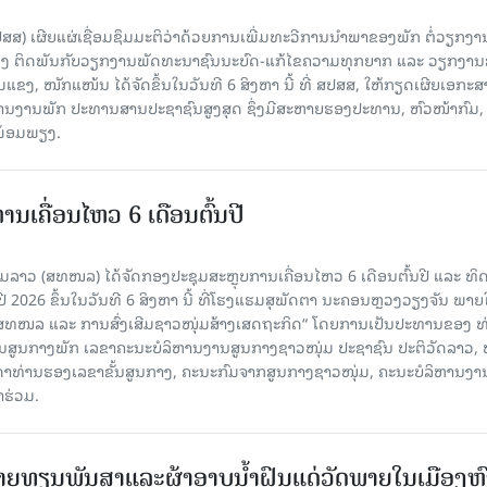
ປສສ) ເຜີຍແຜ່ເຊື່ອມຊຶມມະຕິວ່າດ້ວຍການເພີ່ມທະວີການນຳພາຂອງພັກ ຕໍ່ວຽກງາ
ືອງ ຕິດພັນກັບວຽກງານພັດທະນາຊົນນະບົດ-ແກ້ໄຂຄວາມທຸກຍາກ ແລະ ວຽກງາ
ມແຂງ, ໜັກແໜ້ນ ໄດ້ຈັດຂຶ້ນໃນວັນທີ 6 ສິງຫາ ນີ້ ທີ່ ສປສສ, ໃຫ້ກຽດເຜີຍເອກະ
ຫານງານພັກ ປະທານສານປະຊາຊົນສູງສຸດ ຊຶ່ງມີສະຫາຍຮອງປະທານ, ຫົວໜ້າກົມ,
ງພ້ອມພຽງ.
ເຄື່ອນໄຫວ 6 ເດືອນຕົ້ນປີ
່ມລາວ (ສທໜລ) ໄດ້ຈັດກອງປະຊຸມສະຫຼຸບການເຄື່ອນໄຫວ 6 ເດືອນຕົ້ນປີ ແລະ ທ
 2026 ຂຶ້ນໃນວັນທີ 6 ສິງຫາ ນີ້ ທີ່ໂຮງແຮມສຸພັດຕາ ນະຄອນຫຼວງວຽງຈັນ ພາຍ
 ສທໜລ ແລະ ການສົ່ງເສີມຊາວໜຸ່ມສ້າງເສດຖະກິດ“ ໂດຍການເປັນປະທານຂອງ ທ
ານສູນກາງພັກ ເລຂາຄະນະບໍລິຫານງານສູນກາງຊາວໜຸ່ມ ປະຊາຊົນ ປະຕິວັດລາວ, 
ນດາທ່ານຮອງເລຂາຂັ້ນສູນກາງ, ຄະນະກົມຈາກສູນກາງຊາວໜຸ່ມ, ຄະນະບໍລິຫານງາ
າຮ່ວມ.
ຍທຽນພັນສາແລະຜ້າອາບນໍ້າຝົນແດ່ວັດພາຍໃນເມືອງຫ