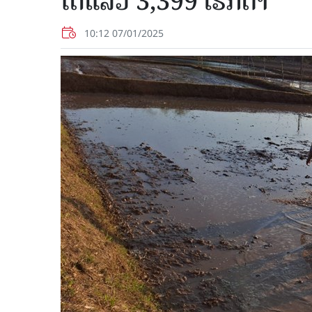
ໄດ້ແລ້ວ 3,399 ເຮັກຕາ
10:12 07/01/2025