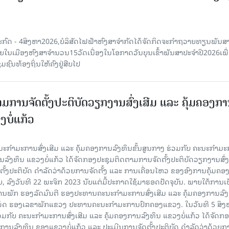
ະກົດ - 4ສິງຫາ2026,ບໍລິສັດໄຟຟ້າຫົງສາຈໍາກັດໄດ້ຈັດກິດຈະກໍາຖວາຍທຽນພັນ
າຍໃນເມືອງຫົງສາຈໍານວນ15ວັດເນື່ອງໃນໂອກາດວັນບຸນເຂົ້າພັນສາປະຈໍາປີ2026ເພື
ຊົນທ້ອງຖິ່ນໃຫ້ຄົງຢູ່ສືບໄປ
ມການຈັດຕັ້ງປະຕິບັດວຽກງານສົ່ງເສີມ ແລະ ຄຸ້ມຄອງກ
ບໍ່ແກ້ວ
ຄະນະກໍາມະການສົ່ງເສີມ ແລະ ຄຸ້ມຄອງການລົງທຶນຂັ້ນສູນກາງ ຮ່ວມກັບ ຄະນະກໍາມ
ການລົງທຶນ ແຂວງບໍ່ແກ້ວ ໄດ້ຈັດກອງປະຊຸມຕິດຕາມການຈັດຕັ້ງປະຕິບັດວຽກງານສົ່ງ
ັ້ງປະຕິບັດ ດຳລັດວ່າດ້ວຍການຈັດຕັ້ງ ແລະ ການເຄື່ອນໄຫວ ຂອງອົງການຄຸ້ມຄອງ
ລົງວັນທີ 22 ພະຈິກ 2023 ນັບແຕ່ມື້ປະກາດໃຊ້ມາຮອດປັດຈຸບັນ. ພາຍໃຕ້ການເ
ພັກ ຮອງລັດມົນຕີ ຮອງປະທານຄະນະກໍາມະການສົ່ງເສີມ ແລະ ຄຸ້ມຄອງການລົງທ
ເພັດ ຮອງເລຂາພັກແຂວງ ປະທານຄະນະກຳມະການປົກຄອງແຂວງ. ໃນວັນທີ 5 ສິງຫາ
ວມກັບ ຄະນະກໍາມະການສົ່ງເສີມ ແລະ ຄຸ້ມຄອງການລົງທຶນ ແຂວງບໍ່ແກ້ວ ໄດ້ຈັດກ
ງການລົງທຶນ ຂອງແຂວງບໍ່ແກ້ວ ແລະ ປະເມີນການຈັດຕັ້ງປະຕິບັດ ດຳລັດວ່າດ້ວຍກ