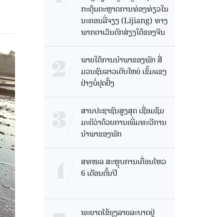
ກະຕຸ້ນຕະຫຼາດການທ່ອງທ່ຽວໃນ
ນະຄອນລີ່ຈຽງ (Lijiang) ທາງ
ພາກຕາເວັນຕົກສ່ຽງໃຕ້ຂອງຈີນ
ພາຍໃຕ້ການນໍາພາຂອງພັກ ສື່
ມວນຊົນລາວເຕີບໃຫຍ່ ເຂັ້ມແຂງ
ຢ່າງບໍ່ຢຸດຢັ້ງ
ສານປະຊາຊົນສູງສຸດ ເຊື່ອມຊຶມ
ມະຕິວ່າດ້ວຍການເພີ່ມທະວີການ
ນຳພາຂອງພັກ
ສທໜລ ສະຫຼຸບການເຄື່ອນໄຫວ
6 ເດືອນຕົ້ນປີ
ພະຍາດໄຂ້ຍຸງລາຍລະບາດຢູ່