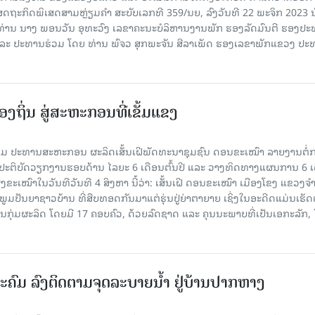
ສດຖະກິດພິເສດສາມຫຼ່ຽມຄຳ ສະບັບເລກທີ 359/ນຍ, ລົງວັນທີ 22 ພະຈິກ 2023 ນ
 ທ່ານ ນາງ ພອນວັນ ອຸທະວົງ ເລຂາຄະນະບໍລິຫານງານພັກ ຮອງລັດມົນຕີ ຮອງປ
ນ ແລະ ປະທານຮ່ວມ ໂດຍ ທ່ານ ພົຈວ ສຸກພະຈັນ ສີລາເພັດ ຮອງເລຂາພັກແຂວງ ປ
ງຖິ່ນ ສູ່ສະຫະກອນທີ່ເຂັ້ມແຂງ
ມ ປະທານສະຫະກອນ ຜະລິດເສັ້ນເຝີພັດທະນາຊຸມຊົນ ດອນຂະເໝົາ ລາຍງານຕໍ່
້ງປະຕິບັດວຽກງານຮອບດ້ານ ໄລຍະ 6 ເດືອນຕົ້ນປີ ແລະ ວາງທິດທາງແຜນການ 6 ເ
ຂະເໝົາໃນວັນທີວັນທີ 4 ສິງຫາ ນີ້ວ່າ: ເສັ້ນເຝີ ດອນຂະເໝົາ ເມືອງໂຂງ ແຂວງຈ
າກພູມປັນຍາຊາວບ້ານ ທີ່ສືບທອດກັນມາແຕ່ຮຸ່ນປູ່ຍ່າຕາຍາຍ ເຊິ່ງໃນອະດີດແມ່ນເຮັ
ັນກຸ່ມຜະລິດ ໂດຍມີ 17 ຄອບຄົວ, ດ້ວຍລົດຊາດ ແລະ ຄຸນນະພາບທີ່ເປັນເອກະລັກ, 
ະຄົມ ລົງຕິດຕາມຈຸດລະບາຍນໍ້າ ຢູ່ບ້ານປາກຫາງ