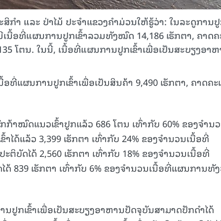
ໍາ ແລະ ປ່າໄມ້ ປະຈໍາແຂວງຄໍາມ່ວນໃຫ້ຮູ້ວ່າ: ໃນລະດູການປ
ນມີເນື້ອທີ່ແຜນການປູກເຂົ້າລວມທັງໝົດ 14,186 ເຮັກຕາ, ຄາດ
5 ໂຕນ. ໃນນີ້, ເນື້ອທີ່ແຜນການປູກເຂົ້າເພື່ອເປັນສະບຽງອາ
ອທີ່ແຜນການປູກເຂົ້າເພື່ອເປັນສິນຄ້າ 9,490 ເຮັກຕາ, ຄາດຄະ
ກກ້າໝົດແນວເຂົ້າປູກແລ້ວ 686 ໂຕນ ເທົ່າກັບ 60% ຂອງຈໍານ
້າໄດ້ແລ້ວ 3,399 ເຮັກຕາ ເທົ່າກັບ 24% ຂອງຈໍານວນເນື້ອທີ່
ິບັດໄດ້ 2,560 ເຮັກຕາ ເທົ່າກັບ 18% ຂອງຈໍານວນເນື້ອທີ່
ດ້ 839 ເຮັກຕາ ເທົ່າກັບ 6% ຂອງຈໍານວນເນື້ອທີ່ແຜນການທັ
ການປູກເຂົ້າເພື່ອເປັນສະບຽງອາຫານປັດຈຸບັນສາມາດປັກດໍາໄດ້