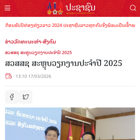
ອນຮັບປີທ່ອງທ່ຽວລາວ 2024 ປະຊາຊົນລາວທຸກຄົນຈົ່ງພ້ອມເປັນເຈົ້າພາບທີ່ດີ 
ຂ່າວວັດທະນະທຳ-ສັງຄົມ
ສວສສຊ ສະຫຼຸບວຽກງານປະຈຳປີ 2025
ສວສສຊ ສະຫຼຸບວຽກງານປະຈຳປີ 2025
13:10 17/03/2026