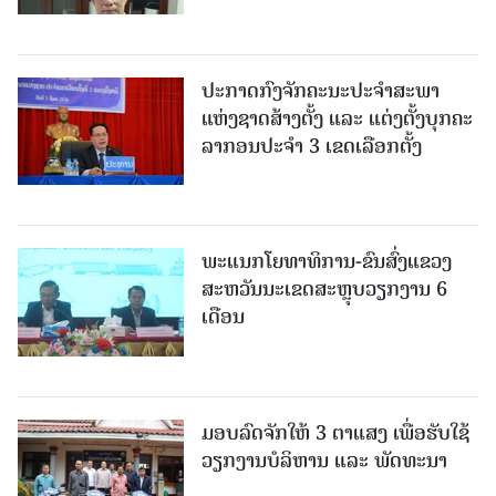
ປະກາດກົງຈັກຄະນະປະຈໍາສະພາ
ແຫ່ງຊາດສ້າງຕັ້ງ ແລະ ແຕ່ງຕັ້ງບຸກຄະ
ລາກອນປະຈໍາ 3 ເຂດເລືອກຕັ້ງ
ພະແນກໂຍທາທິການ-ຂົນສົ່ງແຂວງ
ສະຫວັນນະເຂດສະຫຼຸບວຽກງານ 6
ເດືອນ
ມອບລົດຈັກໃຫ້ 3 ຕາແສງ ເພື່ອຮັບໃຊ້
ວຽກງານບໍລິຫານ ແລະ ພັດທະນາ