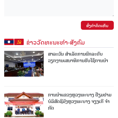
ສົ່ງຄໍາຄິດເຫັນ
ຂ່າວວັດທະນະທຳ-ສັງຄົມ
ສາລະວັນ ສໍາເລັດການຍົກລະດັບ
ວຽກງານເສນາທິການຮັບໃຊ້ການນໍາ
ການນຳແຂວງຫຼວງພະບາງ ຢ້ຽມ​ຢາມ
ບໍ​ລິ​ສັດຊີມັງຫຼວງພະບາງ ຈຽງເກີ ຈໍາ
ກັດ