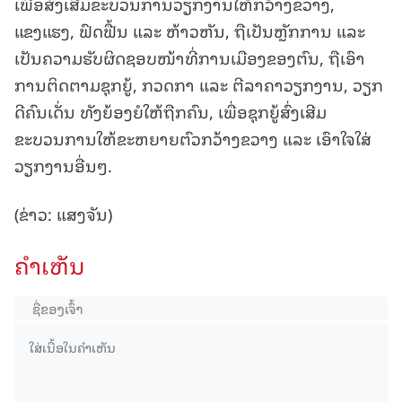
ເພື່ອສົ່ງເສີມຂະບວນການວຽກງານໃຫ້ກວ້າງຂວາງ,
ແຂງແຮງ, ຟົດຟື້ນ ແລະ ຫ້າວຫັນ, ຖືເປັນຫຼັກການ ແລະ
ເປັນຄວາມຮັບຜິດຊອບໜ້າທີ່ການເມືອງຂອງຕົນ, ຖືເອົາ
ການຕິດຕາມຊຸກຍູ້, ກວດກາ ແລະ ຕີລາຄາວຽກງານ, ວຽກ
ດີຄົນເດັ່ນ ທັງຍ້ອງຍໍໃຫ້ຖືກຄົນ, ເພື່ອຊຸກຍູ້ສົ່ງເສີມ
ຂະບວນການໃຫ້ຂະຫຍາຍຕົວກວ້າງຂວາງ ແລະ ເອົາໃຈໃສ່
ວຽກງານອື່ນໆ.
(ຂ່າວ: ແສງຈັນ)
ຄໍາເຫັນ