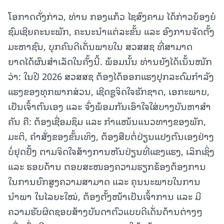
ໂອກາດດັ່ງກ່າວ, ທ່ານ ກອງແກ້ວ ໄຊສົງຄາມ ໄດ້ກ່າວຍ້ອງຍໍ
ຊົມເຊີຍຄະນະພັກ, ຄະນະນໍາແຕ່ລະຂັ້ນ ແລະ ອົງການຈັດຕັ້ງ
ມະຫາຊົນ, ບຸກຄົນດີເດັ່ນພາຍໃນ ສວສສຊ ທີ່ສາມາດ
ຍາດໄດ້ຜົນສຳເລັດໃນຄັ້ງນີ້. ພ້ອມນັ້ນ ທ່ານຍັງໄດ້ເນັ້ນໜັກ
ວ່າ: ໃນປີ 2026 ສວສສຊ ຕ້ອງໄດ້ອອກແຮງປຸກລະດົມກຳລັງ
ແຮງຂອງທຸກພາກສ່ວນ, ເຊີດຊູຈິດໃຈຮັກຊາດ, ເອກະພາບ,
ເປັນເຈົ້າຕົນເອງ ແລະ ຈົ່ງພ້ອມກັນເອົາໃຈໃສ່ບາງບັນຫາສໍາ
ຄັນ ຄື: ຕ້ອງເຊື່ອມຊຶມ ແລະ ກຳແໜ້ນແນວທາງຂອງພັກ,
ມະຕິ, ຄຳສັ່ງຂອງຂັ້ນເທິງ, ຕ້ອງສືບຕໍ່ປ່ຽນແປງຕົນເອງຢ່າງ
ບໍ່ຢຸດຢັ້ງ ຕາມຈິດໃຈສ້າງການຫັນປ່ຽນທີ່ແຂງແຮງ, ເລິກເຊິ່ງ
ແລະ ຮອບດ້ານ ຕອບສະໜອງຄວາມຮຽກຮ້ອງຕ້ອງການ
ໃນການຍົກສູງຄວາມສາມາດ ແລະ ຄຸນນະພາບໃນການ
ນຳພາ ໃນໄລຍະໃໝ່, ຕ້ອງຕັ້ງໜ້າເປັນເຈົ້າການ ແລະ ມີ
ຄວາມຮັບຜິດຊອບສ້າງບັນດາຕົວແບບດີເດັ່ນດ້ານຕ່າງໆ