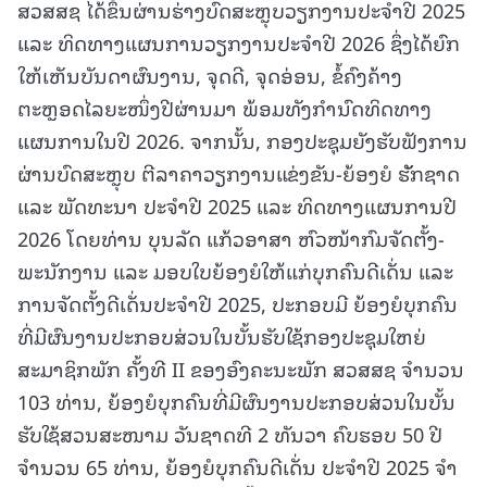
ສວສສຊ ໄດ້ຂຶ້ນຜ່ານຮ່າງບົດສະຫຼຸບວຽກງານປະຈໍາປີ 2025
ແລະ ທິດທາງແຜນການວຽກງານປະຈໍາປີ 2026 ຊຶ່ງໄດ້ຍົກ
ໃຫ້ເຫັນບັນດາຜົນງານ, ຈຸດດີ, ຈຸດອ່ອນ, ຂໍ້ຄົງຄ້າງ
ຕະຫຼອດໄລຍະໜຶ່ງປີຜ່ານມາ ພ້ອມທັງກຳນົດທິດທາງ
ແຜນການໃນປີ 2026. ຈາກນັ້ນ, ກອງປະຊຸມຍັງຮັບຟັງການ
ຜ່ານບົດສະຫຼຸບ ຕີລາຄາວຽກງານແຂ່ງຂັນ-ຍ້ອງຍໍ ຮັັກຊາດ
ແລະ ພັດທະນາ ປະຈໍາປີ 2025 ແລະ ທິດທາງແຜນການປີ
2026 ໂດຍທ່ານ ບຸນລັດ ແກ້ວອາສາ ຫົວໜ້າກົມຈັດຕັ້ງ-
ພະນັກງານ ແລະ ມອບໃບຍ້ອງຍໍໃຫ້ແກ່ບຸກຄົນດີເດັ່ນ ແລະ
ການຈັດຕັ້ງດີເດັ່ນປະຈໍາປີ 2025, ປະກອບມີ ຍ້ອງຍໍບຸກຄົນ
ທີ່ມີຜົນງານປະກອບສ່ວນໃນບັ້ນຮັບໃຊ້ກອງປະຊຸມໃຫຍ່
ສະມາຊິກພັກ ຄັ້ງທີ II ຂອງອົງຄະນະພັກ ສວສສຊ ຈໍານວນ
103 ທ່ານ, ຍ້ອງຍໍບຸກຄົນທີ່ມີຜົນງານປະກອບສ່ວນໃນບັ້ນ
ຮັບໃຊ້ສວນສະໜາມ ວັນຊາດທີ 2 ທັນວາ ຄົບຮອບ 50 ປີ
ຈໍານວນ 65 ທ່ານ, ຍ້ອງຍໍບຸກຄົນດີເດັ່ນ ປະຈໍາປີ 2025 ຈໍາ