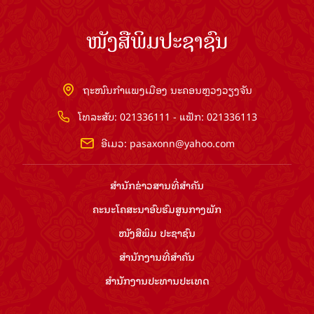
ໜັງສືພິມປະຊາຊົນ
ຖະໜົນກຳແພງເມືອງ ນະຄອນຫຼວງວຽງຈັນ
ໂທລະສັບ: 021336111 - ແຟັກ: 021336113
ອີເມວ:
pasaxonn@yahoo.com
ສຳ​ນັກ​ຂ່າວ​ສານ​ທີ່​ສຳ​ຄັນ​
ຄະນະໂຄສະນາອົບຮົມ​ສູນ​ກາງ​ພັກ
ໜັງສືພິມ ປະ​ຊາ​ຊົນ
ສຳ​ນັກ​ງານ​ທີ່​ສຳ​ຄັນ
ສຳ​ນັກ​ງານ​ປະ​ທານ​ປະ​ເທດ