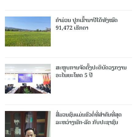
ຄໍາມ່ວນ ປູກເຂົ້ານາປີໄດ້ທັງໝົດ
91,472 ເຮັກຕາ
ສະຫຼຸບການຈັດຕັ້ງປະຕິບັດວຽກງານ
ອະໄພຍະໂທດ 5 ປີ
ສື່ມວນຊົນແມ່ນຂົວຕໍ່ທີ່ສໍາຄັນທີ່ສຸດ
ລະຫວ່າງພັກ-ລັດ ກັບປະຊາຊົນ