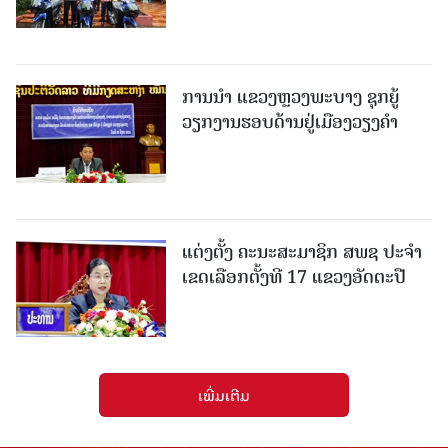
ການນຳ ແຂວງຫຼວງພະບາງ ຊຸກຍູ້
ວຽກງານຮອບດ້ານຢູ່ເມືອງວຽງຄໍາ
ແຕ່ງຕັ້ງ ຄະນະສະມາຊິກ ສພຊ ປະຈຳ
ເຂດເລືອກຕັ້ງທີ 17 ແຂວງອັດຕະປື
ເພີ່ມເຕີມ