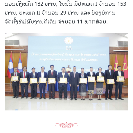
ນວນທັງໝົດ 182 ທ່ານ, ໃນນັ້ນ ມີປະເພດ I ຈໍານວນ 153
ທ່ານ, ປະເພດ II ຈໍານວນ 29 ທ່ານ ແລະ ຍ້ອງຍໍການ
ຈັດຕັ້ງທີ່ມີຜົນງານດີເດັ່ນ ຈໍານວນ 11 ພາກສ່ວນ.