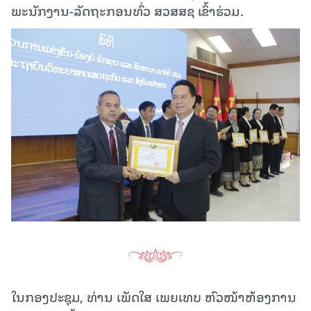
ພະນັກງານ-ລັດຖະກອນທົ່ວ ສວສສຊ ເຂົ້າຮ່ວມ.
ໃນກອງປະຊຸມ, ທ່ານ ເພັດໃສ ເພຍເທບ ຫົວໜ້າຫ້ອງການ