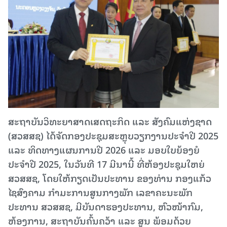
ສະຖາບັນວິທະຍາສາດເສດຖະກິດ ແລະ ສັງຄົມແຫ່ງຊາດ
(ສວສສຊ) ໄດ້ຈັດກອງປະຊຸມສະຫຼຸບວຽກງານປະຈຳປີ 2025
ແລະ ທິດທາງແຜນການປີ 2026 ແລະ ມອບໃບຍ້ອງຍໍ
ປະຈຳປີ 2025, ໃນວັນທີ 17 ມີນານີ້ ທີ່ຫ້ອງປະຊຸມໃຫຍ່
ສວສສຊ, ໂດຍໃຫ້ກຽດເປັນປະທານ ຂອງທ່ານ ກອງແກ້ວ
ໄຊສົງຄາມ ກຳມະການສູນກາງພັກ ເລຂາຄະນະພັກ
ປະທານ ສວສສຊ, ມີບັນດາຮອງປະທານ, ຫົວໜ້າກົມ,
ຫ້ອງການ, ສະຖາບັນຄົ້ນຄວ້າ ແລະ ສູນ ພ້ອມດ້ວຍ