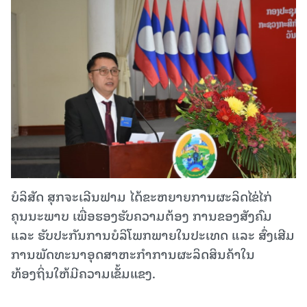
ບໍລິສັດ ສຸກຈະເລີນຟາມ ໄດ້ຂະຫຍາຍການຜະລິດໄຂ່ໄກ່
ຄຸນນະພາບ ເພື່ອຮອງຮັບຄວາມຕ້ອງ ການຂອງສັງຄົມ
ແລະ ຮັບປະກັນການບໍລິໂພກພາຍໃນປະເທດ ແລະ ສົ່ງເສີມ
ການພັດທະນາອຸດສາຫະກໍາການຜະລິດສິນຄ້າໃນ
ທ້ອງຖິ່ນໃຫ້ມີຄວາມເຂັ້ມແຂງ.