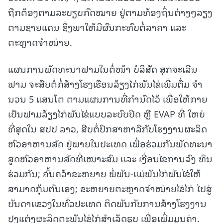
ຖືກຕ້ອງຕາມລະບຽບກົດໝາຍ ຢູ່ຕາມທ້ອງຖິ່ນຕ່າງໆລຽງ
ຕາມຊາຍແດນ ຊຶ່ງພາໃຫ້ມີຜົນກະທົບຕໍ່ລາຄາ ແລະ
ຕະຫຼາດຈໍາໜ່າຍ.
ແຜນການພັດທະນາຟາມໃນຕໍ່ໜ້າ ບໍລິສັດ ສຸກຈະເລີນ
ຟາມ ຈະສືບຕໍ່ກໍ່ສ້າງໂຮງເຮືອນລ້ຽງໄກ່ພັນໄຂ່ເພີ່ມຕື່ມ ຈໍາ
ນວນ 5 ແສນໂຕ ຕາມແຜນການທີ່ກຳນົດໄວ້ ເພື່ອໃຫ້ກາຍ
ເປັນຟາມລ້ຽງໄກ່ພັນໄຂ່ແບບລະບົບປິດ ຫຼື EVAP ທີ່ ໃຫຍ່
ທີ່ສຸດໃນ ສປປ ລາວ, ສືບຕໍ່ປຶກສາຫາລືກັບໂຮງງານຜະລິດ
ຫົວອາຫານສັດ ຢູ່ພາຍໃນປະເທດ ເພື່ອຮ່ວມກັນພັດທະນາ
ສູດຫົວອາຫານສັດທີ່ເໝາະສົມ ແລະ ເງື່ອນໄຂການລົງ ທຶນ
ຮ່ວມກັນ; ຄົ້ນຄວ້າຂະຫຍາຍ ພໍ່ພັນ-ແມ່ພັນໄກ່ພັນໄຂ່ໃຫ້
ສາມາດກຸ້ມຕົນເອງ; ຂະຫຍາຍຕະຫຼາດຈໍາໜ່າຍໄຂ່ໄກ່ ໄປສູ່
ບັນດາແຂວງໃນທົ່ວປະເທດ ຕິດພັນກັບການສ້າງໂຮງງານ
ປຸງແຕ່ງຜະລິດຕະພັນໄຂ່ໄກ່ສໍາເລັດຮູບ ເພື່ອເພີ່ມມູນຄ່າ.