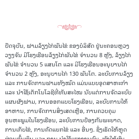
ປັດຈຸບັນ, ຟາມລ້ຽງໄກ່ພັນໄຂ່ ຂອງບໍລິສັດ ຢູ່ນະຄອນຫຼວງ
ວຽງຈັນ ມີໂຮງເຮືອນລ້ຽງໄກ່ພັນໄຂ່ ຈໍານວນ 8 ຫຼັງ, ລ້ຽງໄກ່
ພັນໄຂ່ ຈໍານວນ 5 ແສນໂຕ ແລະ ມີໂຮງເຮືອນອະນຸບານໄກ່
ຈໍານວນ 2 ຫຼັງ, ອະນຸບານໄກ່ 130 ພັນໂຕ. ລະບົບການລ້ຽງ
ແລະ ການຈັດການຟາມທັງໝົດ ແມ່ນແບບອຸດສາຫະກຳ
ແລະ ນໍາໃຊ້ເຕັກໂນໂລຊີທີ່ທັນສະໄໝ ນັບແຕ່ການຈັດລະບົບ
ແຜນຜັງຟາມ, ການອອກແບບໂຮງເຮືອນ, ລະບົບການໃຫ້
ອາຫານ, ການຈັດການສິ່ງເສດເຫຼືອ, ການຄວບຄຸມ
ອຸນຫະພູມໃນໂຮງເຮືອນ, ລະບົບການປ້ອງກັນພະຍາດ,
ການເກັບໄຂ່, ການຄັດແຍກໄຂ່ ແລະ ອື່ນໆ. ຊຶ່ງເຮັດໃຫ້ຫຼຸດ
ຜ່ອນຕົ້ນທຶນ ແລະ ການ ນໍາໃຊ້ແຮງງານຄົນ, ທັງໃຫ້ຜົນ