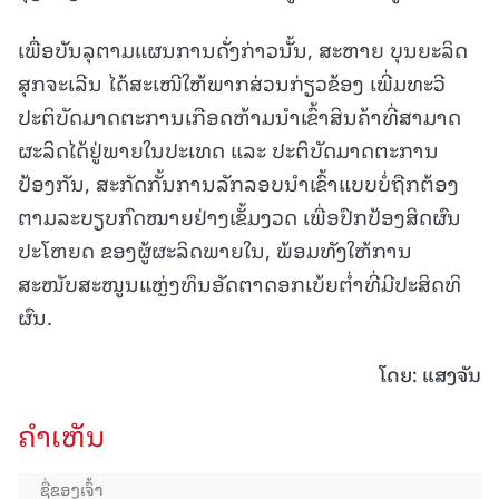
ເພື່ອບັນລຸຕາມແຜນການດັ່ງກ່າວນັ້ນ, ສະຫາຍ ບຸນຍະລິດ
ສຸກຈະເລີນ ໄດ້ສະເໜີໃຫ້ພາກສ່ວນກ່ຽວຂ້ອງ ເພີ່ມທະວີ
ປະຕິບັດມາດຕະການເກືອດຫ້າມນໍາເຂົ້າສິນຄ້າທີ່ສາມາດ
ຜະລິດໄດ້ຢູ່ພາຍໃນປະເທດ ແລະ ປະຕິບັດມາດຕະການ
ປ້ອງກັນ, ສະກັດກັ້ນການລັກລອບນໍາເຂົ້າແບບບໍ່ຖືກຕ້ອງ
ຕາມລະບຽບກົດໝາຍຢ່າງເຂັ້ມງວດ ເພື່ອປົກປ້ອງສິດຜົນ
ປະໂຫຍດ ຂອງຜູ້ຜະລິດພາຍໃນ, ພ້ອມທັງໃຫ້ການ
ສະໜັບສະໜູນແຫຼ່ງທຶນອັດຕາດອກເບ້ຍຕໍ່າທີ່ມີປະສິດທິ
ຜົນ.
ໂດຍ: ແສງຈັນ
ຄໍາເຫັນ