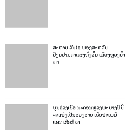
ສະຫາຍ ວັນໄຊ ພອງສະຫວັນ
ຢ້ຽມຢາມຕາແສງທົ່ງອົ້ມ ເມືອງຫຼວງນໍ້າ
ທາ
ບຸນຊ່ວງເຮືອ ນະຄອນຫຼວງພະບາງປີນີ້
ຈະແບ່ງເປັນສອງສາຍ ເຮືອປະເພນີ
ແລະ ເຮືອກິລາ