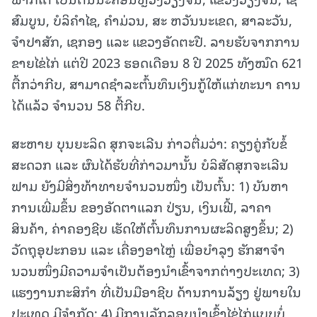
ສົມບູນ, ບໍລິຄໍາໄຊ, ຄໍາມ່ວນ, ສະ ຫວັນນະເຂດ, ສາລະວັນ,
ຈໍາປາສັກ, ເຊກອງ ແລະ ແຂວງອັດຕະປື. ລາຍຮັບຈາກການ
ຂາຍໄຂ່ໄກ່ ແຕ່ປີ 2023 ຮອດເດືອນ 8 ປີ 2025 ທັງໝົດ 621
ຕື້ກວ່າກີບ, ສາມາດຊຳລະຕົ້ນທຶນເງິນກູ້ໃຫ້ແກ່ທະນາ ຄານ
ໄດ້ແລ້ວ ຈໍານວນ 58 ຕື້ກີບ.
ສະຫາຍ ບຸນຍະລິດ ສຸກຈະເລີນ ກ່າວຕື່ມວ່າ: ຄຽງຄູ່ກັບຂໍ້
ສະດວກ ແລະ ຜົນໄດ້ຮັບທີ່ກ່າວມານັ້ນ ບໍລິສັດສຸກຈະເລີນ
ຟາມ ຍັງມີສິ່ງທ້າທາຍຈໍານວນໜຶ່ງ ເປັນຕົ້ນ: 1) ບັນຫາ
ການເພີ່ມຂຶ້ນ ຂອງອັດຕາແລກ ປ່ຽນ, ເງິນເຟີ້, ລາຄາ
ສິນຄ້າ, ຄ່າຄອງຊີບ ເຮັດໃຫ້ຕົ້ນທຶນການຜະລິດສູງຂຶ້ນ; 2)
ວັດຖຸອຸປະກອນ ແລະ ເຄື່ອງອາໄຫຼ່ ເພື່ອບໍາລຸງ ຮັກສາຈໍາ
ນວນໜຶ່ງມີຄວາມຈໍາເປັນຕ້ອງນໍາເຂົ້າຈາກຕ່າງປະເທດ; 3)
ແຮງງານກະສິກຳ ທີ່ເປັນມືອາຊີບ ດ້ານການລ້ຽງ ຢູ່ພາຍໃນ
ປະເທດ ມີຈຳກັດ; 4) ມີການລັກລອບນໍາເຂົ້າໄຂ່ໄກ່ແບບບໍ່