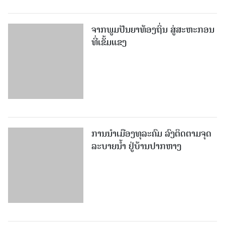
ຈາກພູມປັນຍາທ້ອງຖິ່ນ ສູ່ສະຫະກອນ
ທີ່ເຂັ້ມແຂງ
ການນໍາເມືອງທຸລະຄົມ ລົງຕິດຕາມຈຸດ
ລະບາຍນໍ້າ ຢູ່ບ້ານປາກຫາງ