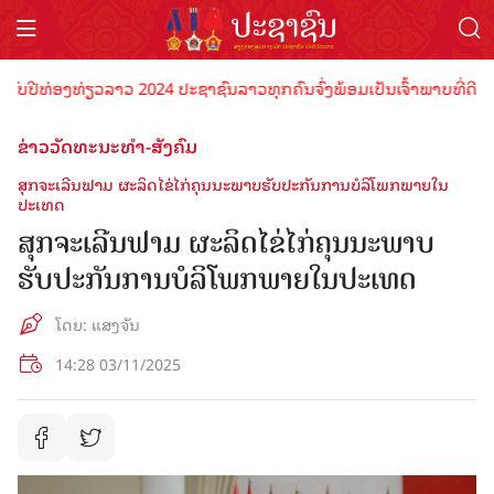
ີທ່ອງທ່ຽວລາວ 2024 ປະຊາຊົນລາວທຸກຄົນຈົ່ງພ້ອມເປັນເຈົ້າພາບທີ່ດີ ຕ້ອນຮ
ຂ່າວວັດທະນະທຳ-ສັງຄົມ
ສຸກຈະເລີນຟາມ ຜະລິດໄຂ່ໄກ່ຄຸນນະພາບຮັບປະກັນການບໍລິໂພກພາຍໃນ
ປະເທດ
ສຸກຈະເລີນຟາມ ຜະລິດໄຂ່ໄກ່ຄຸນນະພາບ
ຮັບປະກັນການບໍລິໂພກພາຍໃນປະເທດ
ໂດຍ: ແສງຈັນ
14:28 03/11/2025