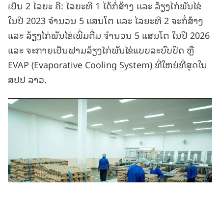
ເປັນ 2 ໄລຍະ ຄື: ໄລຍະທີ 1 ໄດ້ກໍ່ສ້າງ ແລະ ລ້ຽງໄກ່ພັນໄຂ່
ໃນປີ 2023 ຈໍານວນ 5 ແສນໂຕ ແລະ ໄລຍະທີ 2 ຈະກໍ່ສ້າງ
ແລະ ລ້ຽງໄກ່ພັນໄຂ່ເພີ່ມຕື່ມ ຈໍານວນ 5 ແສນໂຕ ໃນປີ 2026
ແລະ ຈະກາຍເປັນຟາມລ້ຽງໄກ່ພັນໄຂ່ແບບລະບົບປິດ ຫຼື
EVAP (Evaporative Cooling System) ທີ່ໃຫຍ່ທີ່ສຸດໃນ
ສປປ ລາວ.