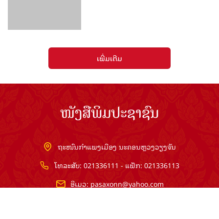
ເພີ່ມເຕີມ
ໜັງສືພິມປະຊາຊົນ
ຖະໜົນກຳແພງເມືອງ ນະຄອນຫຼວງວຽງຈັນ
ໂທລະສັບ: 021336111 - ແຟັກ: 021336113
ອີເມວ:
pasaxonn@yahoo.com
ສຳ​ນັກ​ຂ່າວ​ສານ​ທີ່​ສຳ​ຄັນ​