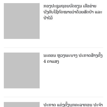
ກອງປະຊຸມຖອນບົດຮຽນ ເຄືອຂ່າຍ
ບັງຄັບໃຊ້ກົດໝາຍວ່າດ້ວຍສັດປ່າ ແລະ
ປ່າໄມ້
ນະຄອນ ຫຼວງພະບາງ ປະ​ກາດ​ສ້າງ​ຕັ້ງ
4 ຕາແສງ
ປະກາດ ແຕ່ງຕັ້ງບຸກຄະລາກອນ ປະຈໍາ