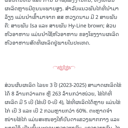
ຜະລິດຫຼາຍມີຄຸນນະພາບສູງ. ສໍາລັບແນວພັນໄກ່ທີ່ນໍາມາ
ລ້ຽງ ແມ່ນນໍາເຂົ້າມາຈາກ ສສ ຫວຽດນາມ ມີ 2 ສາຍພັນ
ຄື: ສາຍພັນ Isa ແລະ ສາຍພັນ Hy-Line brown; ສ່ວນ
ຫົວອາຫານ ແມ່ນນໍາໃຊ້ຫົວອາຫານ ຂອງໂຮງງານຜະລິດ
ຫົວອາຫານສັດທີ່ຜະລິດຢູ່ພາຍໃນປະເທດ.
ສ່ວນຜົນຜະລິດ ໄລຍະ 3 ປີ (2023-2025) ສາມາດຜະລິດໄຂ່
ໄດ້ 8 ລ້ານກວ່າແຕະ ຫຼື 263 ລ້ານກວ່າໜ່ວຍ, ໄຂ່ໄກ່ທີ່
ຜະລິດ ມີ 5 ເບີ (ໄຂ່ເບີ 0-ເບີ 4), ໄຂ່ທີ່ຜະລິດໄດ້ຫຼາຍ ແມ່ນໄຂ່
ໄກ່ ເບີ 3 ແລະ ເບີ 2 ກວມຫຼາຍກວ່າ 60%. ຕະຫຼາດຈໍາ
ໜ່າຍໄຂ່ໄກ່ ແມ່ນສະໜອງໃຫ້ບັນດາແຂວງພາກກາງ ແລະ
ພາກໃຕ້ ເປັນຕົ້ນນະຄອນຫຼວງວຽງຈັນ, ແຂວງວຽງຈັນ, ໄຊ