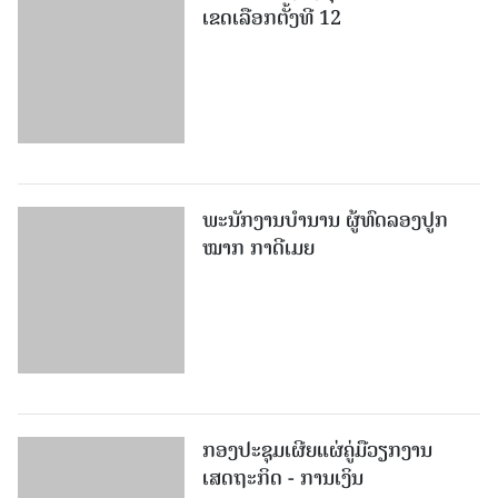
ເຂດເລືອກຕັ້ງທີ 12
ພະ​ນັກ​ງານ​ບຳ​ນານ ​ຜູ້​ທົດລອງປູກ
ໝາກ ກາດີເມຍ
ກອງປະຊຸມເຜີຍແຜ່ຄູ່ມືວຽກງານ
ເສດຖະກິດ - ການເງິນ