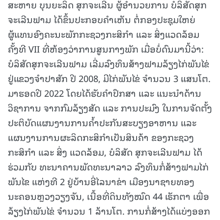
ສະຫາຍ ບຸນຍະລິດ ສຸກຈະເລີນ ຜູ້ອຳນວຍການ ບໍລິສັດສຸກ
ຈະເລີນຟາມ ໄດ້ຂຶ້ນປະກອບຄໍາເຫັນ ຕໍ່ກອງປະຊຸມໃຫຍ່
ຜູ້ແທນອົງຄະນະພັກກະຊວງກະສິກຳ ແລະ ສິ່ງແວດລ້ອມ
ຄັ້ງທີ VII ທີ່ຫ້ອງວ່າການສູນກາງພັກ ເມື່ອບໍ່ດົນມານີ້ວ່າ:
ບໍລິສັດສຸກຈະເລີນຟາມ ເລີ່ມລົງທຶນສ້າງຟາມລ້ຽງໄກ່ພັນໄຂ່
ຢູ່ແຂວງຈຳປາສັກ ປີ 2008, ມີໄກ່ພັນໄຂ່ ຈໍານວນ 3 ແສນໂຕ.
ມາຮອດປີ 2022 ໂດຍໄດ້ຮັບຄໍາປຶກສາ ແລະ ແນະນໍາດ້ານ
ວິຊາການ ຈາກກົມລ້ຽງສັດ ແລະ ການປະມົງ ໃນການຈັດຕັ້ງ
ປະຕິບັດແຜນງານການຄໍ້າປະກັນສະບຽງອາຫານ ແລະ
ແຜນງານການຜະລິດກະສິກຳເປັນສິນຄ້າ ຂອງກະຊວງ
ກະສິກຳ ແລະ ສິ່ງ ແວດລ້ອມ, ບໍລິສັດ ສຸກຈະເລີນຟາມ ໄດ້
ຮ່ວມກັບ ທະນາຄານພັດທະນາລາວ ລົງທຶນກໍ່ສ້າງຟາມໄກ່
ພັນໄຂ ແຫ່ງທີ 2 ຢູ່ບ້ານອີ່ໄລນາຂ່າ ເມືອງນາຊາຍທອງ
ນະຄອນຫຼວງວຽງຈັນ, ເນື້ອທີ່ດິນທັງໝົດ 44 ເຮັກຕາ ເພື່ອ
ລ້ຽງໄກ່ພັນໄຂ່ ຈໍານວນ 1 ລ້ານໂຕ. ການກໍ່ສ້າງໄດ້ແບ່ງອອກ