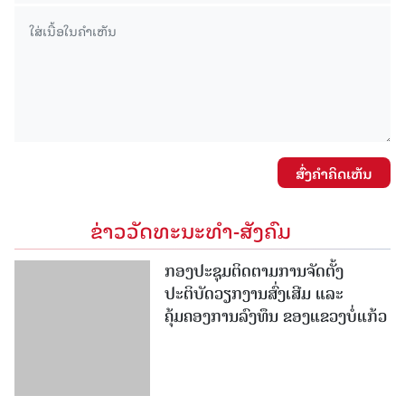
ສົ່ງຄໍາຄິດເຫັນ
ຂ່າວວັດທະນະທຳ-ສັງຄົມ
ກອງປະຊຸມຕິດຕາມການຈັດຕັ້ງ
ປະຕິບັດວຽກງານສົ່ງເສີມ ແລະ
ຄຸ້ມຄອງການລົງທຶນ ຂອງແຂວງບໍ່ແກ້ວ