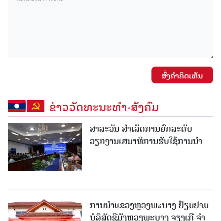
ສົ່ງຄໍາຄິດເຫັນ
ຂ່າວວັດທະນະທຳ-ສັງຄົມ
ສາລະວັນ ສໍາເລັດການຍົກລະດັບ
ວຽກງານເສນາທິການຮັບໃຊ້ການນໍາ
ການນຳແຂວງຫຼວງພະບາງ ຢ້ຽມ​ຢາມ
ບໍ​ລິ​ສັດຊີມັງຫຼວງພະບາງ ຈຽງເກີ ຈໍາ