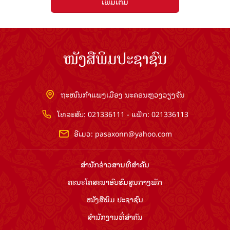
ເພີ່ມເຕີມ
ໜັງສືພິມປະຊາຊົນ
ຖະໜົນກຳແພງເມືອງ ນະຄອນຫຼວງວຽງຈັນ
ໂທລະສັບ: 021336111 - ແຟັກ: 021336113
ອີເມວ:
pasaxonn@yahoo.com
ສຳ​ນັກ​ຂ່າວ​ສານ​ທີ່​ສຳ​ຄັນ​
ຄະນະໂຄສະນາອົບຮົມ​ສູນ​ກາງ​ພັກ
ໜັງສືພິມ ປະ​ຊາ​ຊົນ
ສຳ​ນັກ​ງານ​ທີ່​ສຳ​ຄັນ