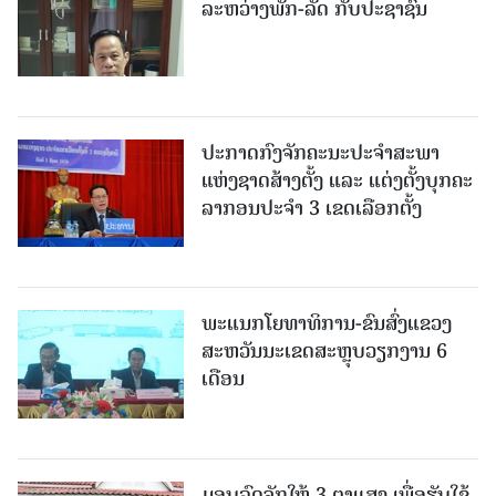
ລະຫວ່າງພັກ-ລັດ ກັບປະຊາຊົນ
ປະກາດກົງຈັກຄະນະປະຈໍາສະພາ
ແຫ່ງຊາດສ້າງຕັ້ງ ແລະ ແຕ່ງຕັ້ງບຸກຄະ
ລາກອນປະຈໍາ 3 ເຂດເລືອກຕັ້ງ
ພະແນກໂຍທາທິການ-ຂົນສົ່ງແຂວງ
ສະຫວັນນະເຂດສະຫຼຸບວຽກງານ 6
ເດືອນ
ມອບລົດຈັກໃຫ້ 3 ຕາແສງ ເພື່ອຮັບໃຊ້