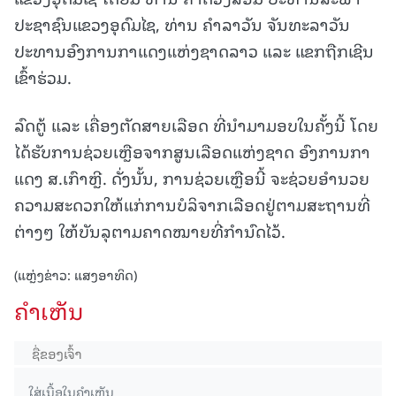
ປະຊາຊົນແຂວງອຸດົມໄຊ, ທ່ານ ຄຳລາວັນ ຈັນທະລາວັນ
ປະທານອົງການກາແດງແຫ່ງຊາດລາວ ແລະ ແຂກຖືກເຊີນ
ເຂົ້າຮ່ວມ.
ລົດຕູ້ ແລະ ເຄື່ອງຕັດສາຍເລືອດ ທີ່ນຳມາມອບໃນຄັ້ງນີ້ ໂດຍ
ໄດ້ຮັບການຊ່ວຍເຫຼືອຈາກສູນເລືອດແຫ່ງຊາດ ອົງການກາ
ແດງ ສ.ເກົາຫຼີ. ດັ່ງນັ້ນ, ການຊ່ວຍເຫຼືອນີ້ ຈະຊ່ວຍອຳນວຍ
ຄວາມສະດວກໃຫ້ແກ່ການບໍລິຈາກເລືອດຢູ່ຕາມສະຖານທີ່
ຕ່າງໆ ໃຫ້ບັນລຸຕາມຄາດໝາຍທີ່ກຳນົດໄວ້.
(ແຫຼ່ງຂ່າວ: ແສງອາທິດ)
ຄໍາເຫັນ