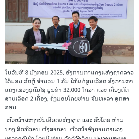
ໃນວັນທີ 8 ມັງກອນ 2025, ອົງການກາແດງແຫ່ງຊາດລາວ
ໄດ້ມອບ ລົດຕູ້ ຈຳນວນ 1 ຄັນ ໃຫ້ແກ່ສູນເລືອດ ອົງການກາ
ແດງແຂວງອຸດົມໄຊ ມູນຄ່າ 32,000 ໂດລາ ແລະ ເຄື່ອງຕັດ
ສາຍເລືອດ 2 ເຄື່ອງ, ຊຶ່ງມອບໂດຍທ່ານ ຈັນທະລາ ສຸກສາ
ຄອນ
ຫົວໜ້າສະຖາບັນເລືອດແຫ່ງຊາດ ແລະ ຮັບໂດຍ ທ່ານ
ນາງ ສິດທິວອນ ຫົງສາຄອນ ຫົວໜ້າອົງການກາແດງ
ແຂວງອຸດົມໄຊ ໂດຍມີ ທ່ານ ຄຳດີວົງລ້ອມ ປະທານສະພາ