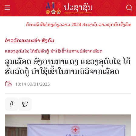
ຕ້ອນຮັບປີທ່ອງທ່ຽວລາວ 2024 ປະຊາຊົນລາວທຸກຄົນຈົ່ງພ້ອມເປັນເຈ
ຂ່າວວັດທະນະທຳ-ສັງຄົມ
ແຂວງອຸດົມໄຊ ໄດ້ຮັບລົດຕູ້ ນຳໃຊ້ເຂົ້າໃນການບໍລິຈາກເລືອດ
ສູນເລືອດ ອົງການກາແດງ ແຂວງອຸດົມໄຊ ໄດ້
ຮັບລົດຕູ້ ນຳໃຊ້ເຂົ້າໃນການບໍລິຈາກເລືອດ
10:14 09/01/2025