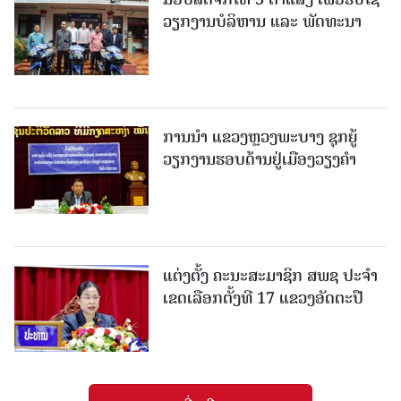
ວຽກງານບໍລິຫານ ແລະ ພັດທະນາ
ການນຳ ແຂວງຫຼວງພະບາງ ຊຸກຍູ້
ວຽກງານຮອບດ້ານຢູ່ເມືອງວຽງຄໍາ
ແຕ່ງຕັ້ງ ຄະນະສະມາຊິກ ສພຊ ປະຈຳ
ເຂດເລືອກຕັ້ງທີ 17 ແຂວງອັດຕະປື