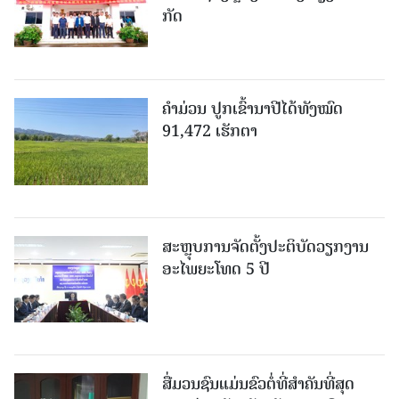
ກັດ
ຄໍາມ່ວນ ປູກເຂົ້ານາປີໄດ້ທັງໝົດ
91,472 ເຮັກຕາ
ສະຫຼຸບການຈັດຕັ້ງປະຕິບັດວຽກງານ
ອະໄພຍະໂທດ 5 ປີ
ສື່ມວນຊົນແມ່ນຂົວຕໍ່ທີ່ສໍາຄັນທີ່ສຸດ