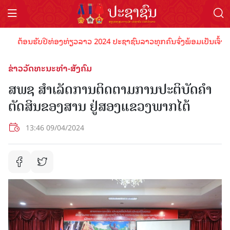
ຕ້ອນຮັບປີທ່ອງທ່ຽວລາວ 2024 ປະຊາຊົນລາວທຸກຄົນຈົ່ງພ້ອມເປັນເຈົ້າພາບທີ
ຂ່າວວັດທະນະທຳ-ສັງຄົມ
ສພຊ ສຳເລັດການຕິດຕາມການປະຕິບັດຄຳ
ຕັດສິນຂອງສານ ຢູ່ສອງແຂວງພາກໄຕ້
13:46 09/04/2024