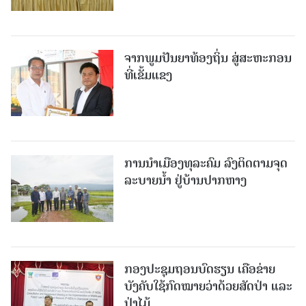
ຈາກພູມປັນຍາທ້ອງຖິ່ນ ສູ່ສະຫະກອນ
ທີ່ເຂັ້ມແຂງ
ການນໍາເມືອງທຸລະຄົມ ລົງຕິດຕາມຈຸດ
ລະບາຍນໍ້າ ຢູ່ບ້ານປາກຫາງ
ກອງປະຊຸມຖອນບົດຮຽນ ເຄືອຂ່າຍ
ບັງຄັບໃຊ້ກົດໝາຍວ່າດ້ວຍສັດປ່າ ແລະ
ປ່າໄມ້