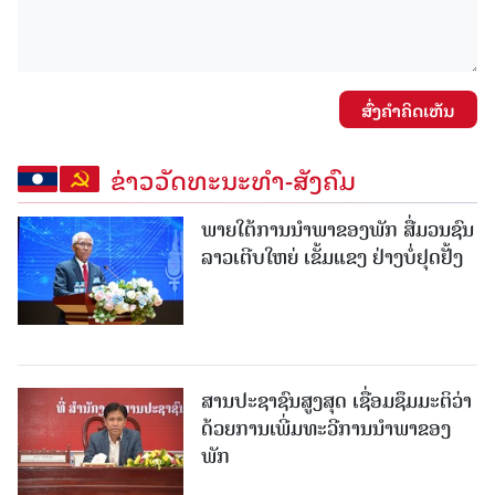
ສົ່ງຄໍາຄິດເຫັນ
ຂ່າວວັດທະນະທຳ-ສັງຄົມ
ພາຍໃຕ້ການນໍາພາຂອງພັກ ສື່ມວນຊົນ
ລາວເຕີບໃຫຍ່ ເຂັ້ມແຂງ ຢ່າງບໍ່ຢຸດຢັ້ງ
ສານປະຊາຊົນສູງສຸດ ເຊື່ອມຊຶມມະຕິວ່າ
ດ້ວຍການເພີ່ມທະວີການນຳພາຂອງ
ພັກ