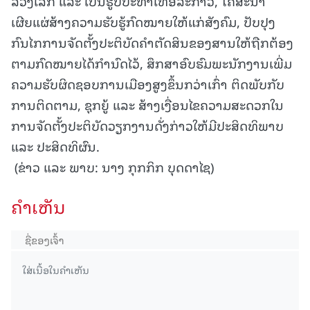
ລວງເລິກ ແລະ ເປັນຮູບປະທຳເທື່ອລະກ້າວ, ໂຄສະນາ
ເຜີຍແຜ່ສ້າງຄວາມຮັບຮູ້ກົດໝາຍໃຫ້ແກ່ສັງຄົມ, ປັບປຸງ
ກົນໄກການຈັດຕັ້ງປະຕິບັດຄຳຕັດສິນຂອງສານໃຫ້ຖືກຕ້ອງ
ຕາມກົດໝາຍໄດ້ກຳນົດໄວ້, ສຶກສາອົບຮົມພະນັກງານເພີ່ມ
ຄວາມຮັບຜິດຊອບການເມືອງສູງຂຶ້ນກວ່າເກົ່າ ຕິດພັບກັບ
ການຕິດຕາມ, ຊຸກຍູ້ ແລະ ສ້າງເງື່ອນໄຂຄວາມສະດວກໃນ
ການຈັດຕັ້ງປະຕິບັດວຽກງານດັ່ງກ່າວໃຫ້ມີປະສິດທິພາບ
ແລະ ປະສິດທິຜົນ.
(ຂ່າວ ແລະ ພາບ: ນາງ ກຸກກິກ ບຸດດາໄຊ)
ຄໍາເຫັນ