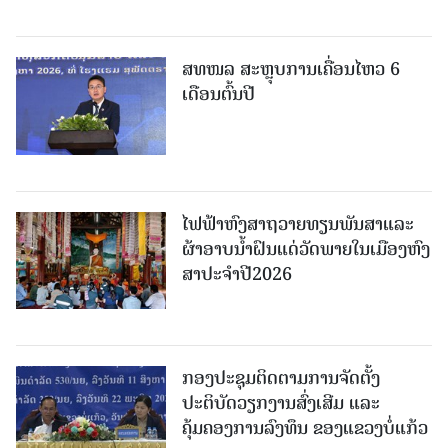
ສທໜລ ສະຫຼຸບການເຄື່ອນໄຫວ 6
ເດືອນຕົ້ນປີ
ໄຟຟ້າຫົງສາຖວາຍທຽນພັນສາແລະ
ຜ້າອາບນໍ້າຝົນແດ່ວັດພາຍໃນເມືອງຫົງ
ສາປະຈໍາປີ2026
ກອງປະຊຸມຕິດຕາມການຈັດຕັ້ງ
ປະຕິບັດວຽກງານສົ່ງເສີມ ແລະ
ຄຸ້ມຄອງການລົງທຶນ ຂອງແຂວງບໍ່ແກ້ວ