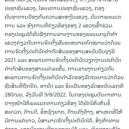
ປະຊາຊົນແຂວງ, ໄອຍະການປະຊາຊົນແຂວງ, ກອງ
ບັນຊາການປ້ອງກັນຄວາມສະຫງົບແຂວງ, ບັນດາພະແນກ
ການ ແລະ ອົງການທີ່ກ່ຽວຂ້ອງຂອງ 2 ແຂວງເຂົ້າຮ່ວມ.
ກອງປະຊຸມໄດ້ຮັບຟັງການລາຍງານຂອງພະແນກຍຸຕິທໍາ
ແຂວງກ່ຽວກັບການຈັດຕັ້ງຜັນຂະຫຍາຍກົດໝາຍວ່າດ້ວຍ
ການຈັດຕັ້ງປະຕິບັດຄໍາຕັດສິນຂອງສານສະບັບປັບປຸງປີ
2021 ແລະ ສະພາບການຈັດຕັ້ງປະຕິບັດວຽກງານປະຕິບັດ
ຄໍາຕັດສິນຂອງສານແຕ່ລະຂັ້ນ, ການລາຍງານກ່ຽວກັບ
ສະພາບການຈັດຕັ້ງປະຕິບັດດໍາລັດຂອງລັດຖະບານວ່າດ້ວຍ
ຊັບສິນທີ່ຖືກຢຶດ, ອາຍັດ ແລະ ຮິບເປັນຂອງລັດສະບັບເລກທີ
280/ນຍ, ລົງວັນທີ 9/8/2022. ໃນກອງປະຊຸມບັນດາທ່ານ
ຕາງໜ້າໃຫ້ພະແນກການກ່ຽວຂ້ອງ ໄດ້ຍົກໃຫ້ເຫັນຂໍ້
ສະດວກ, ດ້ານດີ, ຂໍ້ຫຍຸ້ງຍາກ, ດ້ານຄົງຄ້າງ, ສາເຫດທີ່ໃຫ້
ມີການແກ່ຍາວ, ບໍ່ສາມາດຈັດຕັ້ງປະຕິບັດໄດ້, ສິ່ງທ້າທາຍ
ຕ່າງໆ, ບາງບົດຮຽນທີ່ຖອດຖອນໄດ້ ແລະ ທິດທາງແກ້ໄຂ