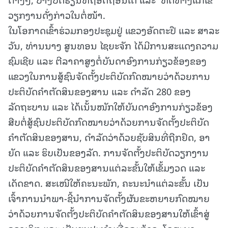
ວຽກງານດັ່ງກ່າວໃນຕໍ່ໜ້າ.
ໃນໂອກາດເຂົ້າຮ່ວມກອງປະຊຸມຢູ່ ແຂວງອັດຕະປື ແລະ ສາລະ
ວັນ, ທ່ານນາງ ສູນທອນ ໄຊຍະຈັກ ໄດ້ມີການສະແດງຄວາມ
ຊົມເຊີຍ ແລະ ຕີລາຄາສູງຕໍ່ບັນດາອົງການກ່ຽວຂ້ອງຂອງ
ແຂວງໃນການສູ້ຊົນຈັດຕັ້ງປະຕິບັດກົດໝາຍວ່າດ້ວຍການ
ປະຕິບັດຄຳຕັດສິນຂອງສານ ແລະ ດຳລັດ 280 ຂອງ
ລັດຖະບານ ແລະ ໄດ້ເນັ້ນໜັກໃຫ້ບັນດາອົງການກ່ຽວຂ້ອງ
ສືບຕໍ່ສູ້ຊົນປະຕິບັດກົດໝາຍວ່າດ້ວຍການຈັດຕັ້ງປະຕິບັດ
ຄໍາຕັດສິນຂອງສານ, ດໍາລັດວ່າດ້ວຍຊັບສິນທີ່ຖືກຢຶດ, ອາ
ຍັດ ແລະ ຮິບເປັນຂອງລັດ. ການຈັດຕັ້ງປະຕິບັດວຽກງານ
ປະຕິບັດຄໍາຕັດສິນຂອງສານແຕ່ລະຂັ້ນໃຫ້ເຂັ້ມງວດ ແລະ
ເດັດຂາດ. ສະເໜີໃຫ້ຄະນະພັກ, ຄະນະນຳແຕ່ລະຂັ້ນ ເປັນ
ເຈົ້າການນຳພາ-ຊີ້ນຳການຈັດຕັ້ງຜັນຂະຫຍາຍກົດໝາຍ
ວ່າດ້ວຍການຈັດຕັ້ງປະຕິບັດຄຳຕັດສິນຂອງສານໃຫ້ເຂົ້າສູ່