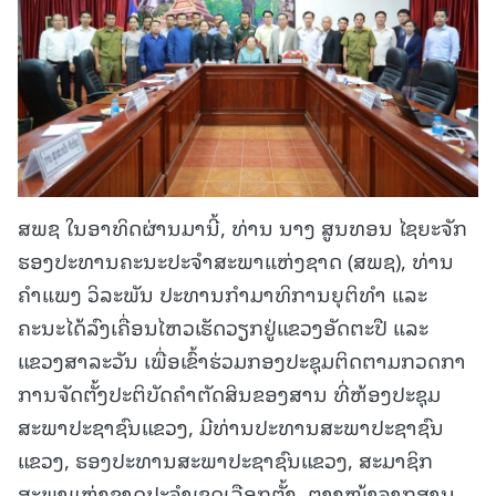
ສພຊ ໃນອາທິດຜ່ານມານີ້, ທ່ານ ນາງ ສູນທອນ ໄຊຍະຈັກ
ຮອງປະທານຄະນະປະຈໍາສະພາແຫ່ງຊາດ (ສພຊ), ທ່ານ
ຄຳແພງ ວິລະພັນ ປະທານກຳມາທິການຍຸຕິທຳ ແລະ
ຄະນະໄດ້ລົງເຄື່ອນໄຫວເຮັດວຽກຢູ່ແຂວງອັດຕະປື ແລະ
ແຂວງສາລະວັນ ເພື່ອເຂົ້າຮ່ວມກອງປະຊຸມຕິດຕາມກວດກາ
ການຈັດຕັ້ງປະຕິບັດຄຳຕັດສິນຂອງສານ ທີ່ຫ້ອງປະຊຸມ
ສະພາປະຊາຊົນແຂວງ, ມີທ່ານປະທານສະພາປະຊາຊົນ
ແຂວງ, ຮອງປະທານສະພາປະຊາຊົນແຂວງ, ສະມາຊິກ
ສະພາແຫ່ງຊາດປະຈຳເຂດເລືອກຕັ້ງ, ຕາງໜ້າຈາກສານ