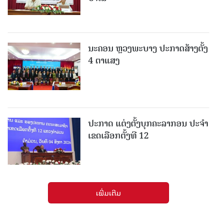
ນະຄອນ ຫຼວງພະບາງ ປະ​ກາດ​ສ້າງ​ຕັ້ງ
4 ຕາແສງ
ປະກາດ ແຕ່ງຕັ້ງບຸກຄະລາກອນ ປະຈໍາ
ເຂດເລືອກຕັ້ງທີ 12
ເພີ່ມເຕີມ