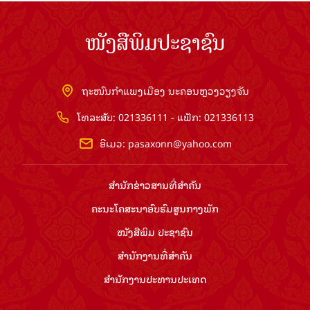
ໜັງສືພິມປະຊາຊົນ
ຖະໜົນກຳແພງເມືອງ ນະຄອນຫຼວງວຽງຈັນ
ໂທລະສັບ: 021336111 - ແຟັກ: 021336113
ອີເມວ:
pasaxonn@yahoo.com
ສຳ​ນັກ​ຂ່າວ​ສານ​ທີ່​ສຳ​ຄັນ​
ຄະນະໂຄສະນາອົບຮົມ​ສູນ​ກາງ​ພັກ
ໜັງສືພິມ ປະ​ຊາ​ຊົນ
ສຳ​ນັກ​ງານ​ທີ່​ສຳ​ຄັນ
ສຳ​ນັກ​ງານ​ປະ​ທານ​ປະ​ເທດ