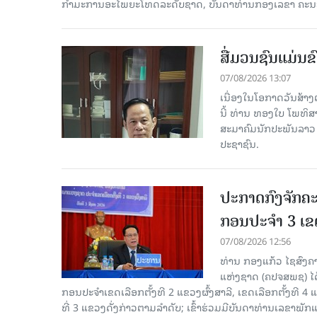
ກໍາມະການອະໄພຍະໂທດລະດັບຊາດ, ບັນດາທ່ານກອງເລຂາ ຄະນະ
ສື່ມວນຊົນແມ່ນຂົ
07/08/2026 13:07
ເນື່ອງໃນໂອກາດວັນສ້າງຕ
ນີ້ ທ່ານ ທອງໃບ ໂພທິ
ສະມາຄົມນັກປະພັນລາວ ໄ
ປະຊາຊົນ.
ປະກາດກົງຈັກຄະ
ກອນປະຈໍາ 3 ເຂດ
07/08/2026 12:56
ທ່ານ ກອງແກ້ວ ໄຊສົ
ແຫ່ງຊາດ (ຄປຈສພຊ) ໄດ
ກອນປະຈໍາເຂດເລືອກຕັ້ງທີ 2 ແຂວງຜົ້ງສາລີ, ເຂດເລືອກຕັ້ງທີ 4
ທີ່ 3 ແຂວງດັ່ງກ່າວຕາມລຳດັບ; ເຂົ້າຮ່ວມມີບັນດາທ່ານເລ