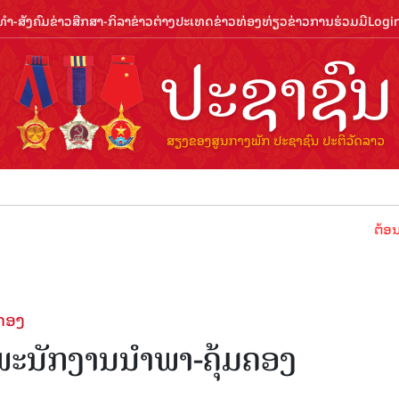
ຳ-ສັງຄົມ
ຂ່າວສືກສາ-ກິລາ
ຂ່າວຕ່າງປະເທດ
ຂ່າວທ່ອງທ່ຽວ
ຂ່າວການຮ່ວມມື
Logi
ຕ້ອນຮັບປີທ່ອງທ
ຄອງ
ພະນັກງານນຳພາ-ຄຸ້ມຄອງ