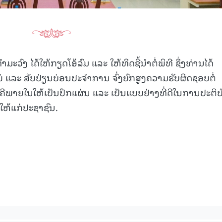
າມະວົງ ໄດ້ໃຫ້ກຽດໂອ້ລົມ ແລະ ໃຫ້ທິດຊີ້ນຳຕໍ່ພິທີ ຊຶ່ງທ່ານໄດ້
ງໃໝ່ ແລະ ສັບປ່ຽນບ່ອນປະຈຳການ ຈົ່ງຍົກສູງຄວາມຮັບຜິດຊອບຕໍ່
ີພາຍໃນໃຫ້ເປັນປຶກແຜ່ນ ແລະ ເປັນແບບຢ່າງທີ່ດີໃນການປະຕິບ
ໃຫ້ແກ່ປະຊາຊົນ.