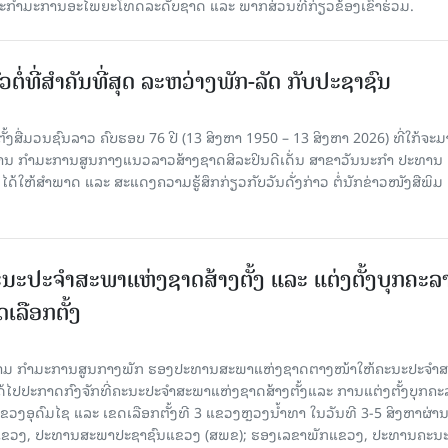
ກຳມະການອະໄພຍະໂທດລະດັບຊາດ ແລະ ພາກສ່ວນທີ່ກ່ຽວຂ້ອງເຂົ້າຮ່ວມ.
ວຕໍ່ທີ່ສໍາຄັນທີ່ສຸດ ລະຫວ່າງພັກ-ລັດ ກັບປະຊາຊົນ
ັ້ງສື່ມວນຊົນລາວ ຄົບຮອບ 76 ປີ (13 ສິງຫາ 1950 – 13 ສິງຫາ 2026) ທີ່ໃກ້ຈະມ
ສານ ກໍາມະການສູນກາງແນວລາວສ້າງຊາດສິລະປິນດີເດັ່ນ ສາຂາວັນນະກໍາ ປະທານ
ດ້ໃຫ້ສໍາພາດ ແລະ ສະແດງຄວາມຮູ້ສຶກກ່ຽວກັບວັນດັ່ງກ່າວ ຕໍ່ນັກຂ່າວໜັງສືພິມ
ນະປະຈໍາສະພາແຫ່ງຊາດສ້າງຕັ້ງ ແລະ ແຕ່ງຕັ້ງບຸກຄະລ
ເລືອກຕັ້ງ
ງຄາມ ກຳມະການສູນກາງພັກ ຮອງປະທານສະພາແຫ່ງຊາດຕາງໜ້າໃຫ້ຄະນະປະຈໍາ
້ໄປປະກາດກົງຈັກທີ່ຄະນະປະຈໍາສະພາແຫ່ງຊາດສ້າງຕັ້ງແລະ ການແຕ່ງຕັ້ງບຸກຄະ
 ແຂວງອຸດົມໄຊ ແລະ ເຂດເລືອກຕັ້ງທີ 3 ແຂວງຫຼວງນ້ຳທາ ໃນວັນທີ 3-5 ສິງຫາຜ່ານ
ຂາພັກແຂວງ, ປະທານສະພາປະຊາຊົນແຂວງ (ສພຂ); ຮອງເລຂາພັກແຂວງ, ປະທານຄະນ