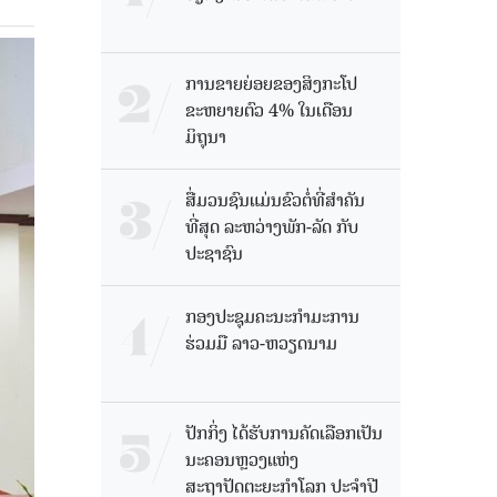
ການຂາຍຍ່ອຍຂອງສິງກະໂປ
ຂະຫຍາຍຕົວ 4% ໃນເດືອນ
ມິຖຸນາ
ສື່ມວນຊົນແມ່ນຂົວຕໍ່ທີ່ສໍາຄັນ
ທີ່ສຸດ ລະຫວ່າງພັກ-ລັດ ກັບ
ປະຊາຊົນ
ກອງປະຊຸມຄະນະກຳມະການ
ຮ່ວມມື ລາວ-ຫວຽດນາມ
ປັກກິ່ງ ໄດ້ຮັບການຄັດເລືອກເປັນ
ນະຄອນຫຼວງແຫ່ງ
ສະຖາປັດຕະຍະກຳໂລກ ປະຈຳປີ