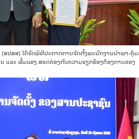
ຸດ (ສປສສ) ໄດ້ຈັດພິທີປະກາດການຈັດຕັ້ງພະນັກງານນຳພາ-ຄຸ້
ແໜ້ນ ແລະ ເຂັ້ມແຂງ ສອດຄ່ອງກັບຄວາມຮຽກຮ້ອງຕ້ອງການຂອງ