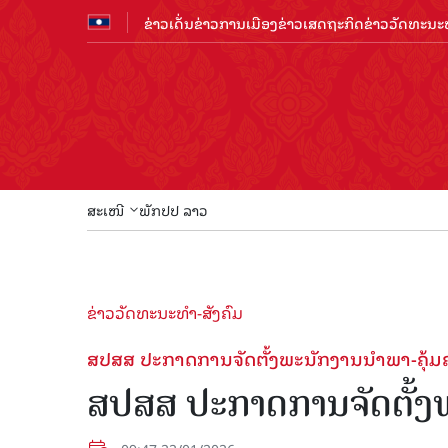
ຂ່າວເດັ່ນ
ຂ່າວການເມືອງ
ຂ່າວເສດຖະກິດ
ຂ່າວວັດທະນະທ
ສະເໜີ
ພັກປປ ລາວ
ຂ່າວວັດທະນະທຳ-ສັງຄົມ
ສປສສ ປະກາດການຈັດຕັ້ງພະນັກງານນຳພາ-ຄຸ້ມ
ສປສສ ປະກາດການຈັດຕັ້ງ