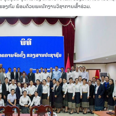
 ຮອງກົມ ພ້ອມດ້ວຍພະນັກງານວິຊາການເຂົ້າຮ່ວມ.