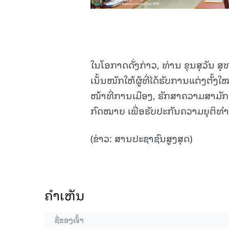
ໃນໂອກາດດັ່ງກ່າວ, ທ່ານ ຂຸນສຸວັນ ສຸທໍ
ເນັ້ນໜັກໃຫ້ຜູ້ທີ່ໄດ້ຮັບການແຕ່ງຕັ້
ໜ້າທີ່ການເມືອງ, ຮັກສາຄວາມສາມັກຄ
ກົດໝາຍ ເພື່ອຮັບປະກັນຄວາມຍຸຕິທຳ
(ຂ່າວ: ສານປະຊາຊົນສູງສຸດ)
ຄໍາເຫັນ