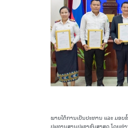
ພາຍໃຕ້ການເປັນປະທານ ແລະ ມອບຂໍ
ປະທານສານປະຊາຊົນສູງສຸດ ໂດຍທ່ານ