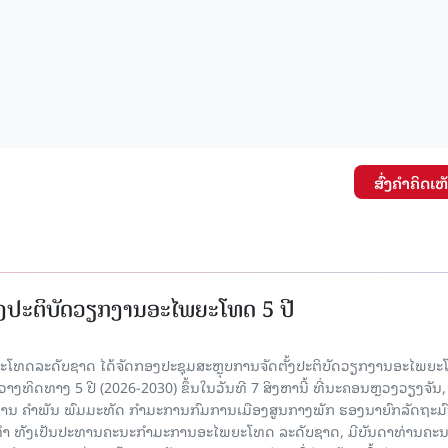
ສົ່ງຄໍາຄິດເຫ
ັ້ງປະຕິບັດວຽກງານອະໄພຍະໂທດ 5 ປີ
ທດລະດັບຊາດ ໄດ້ຈັດກອງປະຊຸມສະຫຼຸບການຈັດຕັ້ງປະຕິບັດວຽກງານອະໄພຍ
ວາງທິດທາງ 5 ປີ (2026-2030) ຂຶ້ນໃນວັນທີ 7 ສິງຫານີ້ ທີ່ນະຄອນຫຼວງວຽງຈັນ
ານ ຄໍາພັນ ພົມມະທັດ ກຳມະການກົມການເມືອງສູນກາງພັກ ຮອງນາຍົກລັດຖະມົ
ິທຳ ທັງເປັນປະທານຄະນະກຳມະການອະໄພຍະໂທດ ລະດັບຊາດ, ມີບັນດາທ່ານຄະ