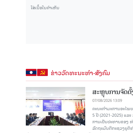
ຂ່າວວັດທະນະທຳ-ສັງຄົມ
ສະຫຼຸບການຈັດຕ
07/08/2026 13:09
ຄະນະກຳມະການອະໄພຍະໂ
5 ປີ (2021-2025) ແລະ 
ການເປັນປະທານຂອງ ທ່
ລັດຖະມົນຕີກະຊວງຍຸຕ