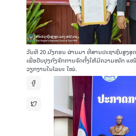
ວັນທີ 20 ມັງກອນ ຜ່ານມາ ທີ່ສານປະຊາຊົນສູງສ
ເພື່ອປັບປຸງກົງຈັກການຈັດຕັ້ງໃຫ້ມີຄວາມໜັກ 
ວຽກງານໃນໄລຍະ ໃໝ່.