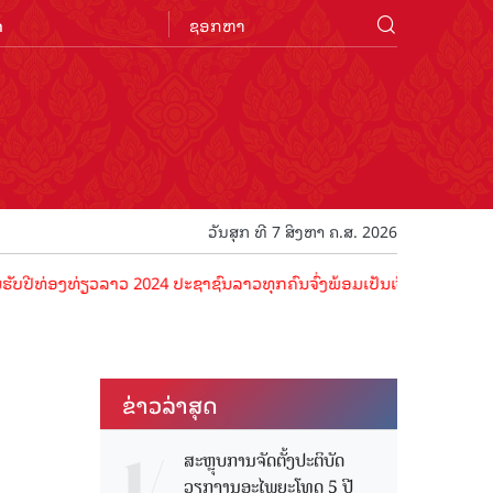
n
ວັນສຸກ ທີ 7 ສິງຫາ ຄ.ສ. 2026
່ຽວລາວ 2024 ປະຊາຊົນລາວທຸກຄົນຈົ່ງພ້ອມເປັນເຈົ້າພາບທີ່ດີ ຕ້ອນຮັບນັກທ່
ຂ່າວ​ລ່າ​ສຸດ
ສະຫຼຸບການຈັດຕັ້ງປະຕິບັດ
ວຽກງານອະໄພຍະໂທດ 5 ປີ