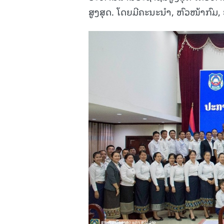
ສູງສຸດ. ໂດຍມີຄະນະນຳ, ຫົວໜ້າກົມ,