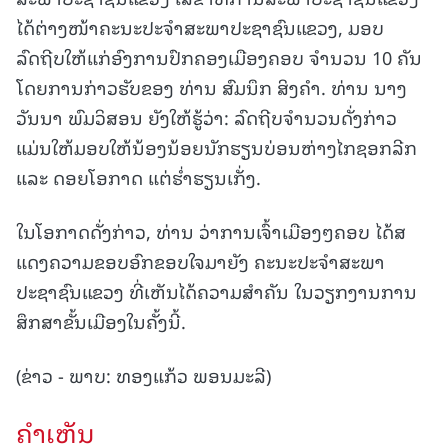
ໄດ້ຕ່າງໜ້າຄະນະປະຈໍາສະພາປະຊາຊົນແຂວງ, ມອບ
ລົດຖີບໃຫ້ແກ່ອົງການປົກຄອງເມືອງຄອບ ຈໍານວນ 10 ຄັນ
ໂດຍການກ່າວຮັບຂອງ ທ່ານ ສົມນຶກ ສິງຄໍາ. ທ່ານ ນາງ
ວັນນາ ພົມວິສອນ ຍັງໃຫ້ຮູ້ວ່າ: ລົດຖີບຈໍານວນດັ່ງກ່າວ
ແມ່ນໃຫ້ມອບໃຫ້ນ້ອງນ້ອຍນັກຮຽນບ່ອນຫ່າງໄກຊອກລີກ
ແລະ ດອຍໂອກາດ ແຕ່ຮໍ່າຮຽນເກັ່ງ.
ໃນໂອກາດດັ່ງກ່າວ, ທ່ານ ວ່າການເຈົ້າເມືອງໆຄອບ ໄດ້ສ
ແດງຄວາມຂອບອົກຂອບໃຈມາຍັງ ຄະນະປະຈໍາສະພາ
ປະຊາຊົນແຂວງ ທີ່ເຫັນໄດ້ຄວາມສຳຄັນ ໃນວຽກງານການ
ສຶກສາຂັ້ນເມືອງໃນຄັ້ງນີ້.
(ຂ່າວ - ພາບ: ທອງແກ້ວ ພອນມະລີ)
ຄໍາເຫັນ