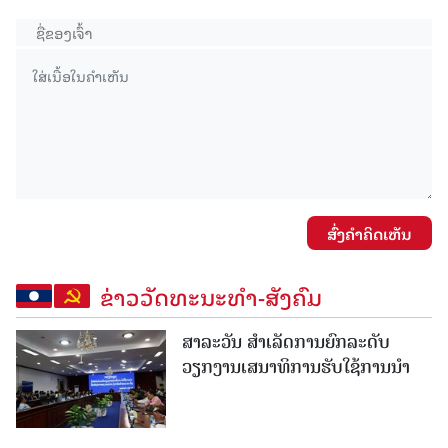
ສົ່ງຄໍາຄິດເຫັນ
ຂ່າວວັດທະນະທຳ-ສັງຄົມ
ສາລະວັນ ສໍາເລັດການຍົກລະດັບ
ວຽກງານເສນາທິການຮັບໃຊ້ການນໍາ