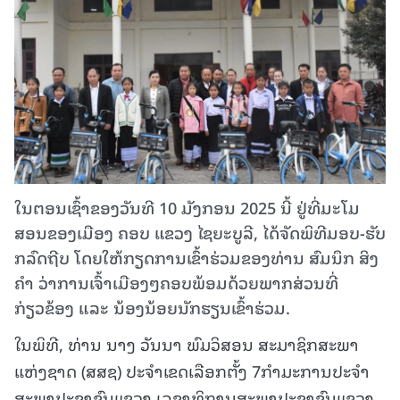
ໃນຕອນເຊົ້າຂອງວັນທີ 10 ມັງກອນ 2025 ນີ້ ຢູ່ທີ່ມະໂມ
ສອນຂອງເມືອງ ຄອບ ແຂວງ ໄຊຍະບູລີ, ໄດ້ຈັດພິທີມອບ-ຮັບ
ກລົດຖີບ ໂດຍໃຫ້ກຽດການເຂົ້າຮ່ວມຂອງທ່ານ ສົມນຶກ ສິງ
ຄໍາ ວ່າການເຈົ້າເມືອງໆຄອບພ້ອມດ້ວຍພາກສ່ວນທີ່
ກ່ຽວຂ້ອງ ແລະ ນ້ອງນ້ອຍນັກຮຽນເຂົ້າຮ່ວມ.
ໃນພິທີ, ທ່ານ ນາງ ວັນນາ ພົມວິສອນ ສະມາຊິກສະພາ
ແຫ່ງຊາດ (ສສຊ) ປະຈໍາເຂດເລືອກຕັ້ງ 7ກໍາມະການປະຈໍາ
ສະພາປະຊາຊົນແຂວງ ເລຂາທິການສະພາປະຊາຊົນແຂວງ