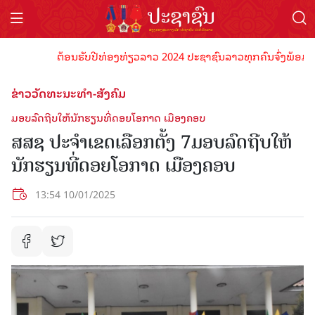
ຕ້ອນຮັບປີທ່ອງທ່ຽວລາວ 2024 ປະຊາຊົນລາວທຸກຄົນຈົ່ງພ້ອມເປັນເຈ
ຂ່າວວັດທະນະທຳ-ສັງຄົມ
ມອບລົດຖີບໃຫ້ນັກຮຽນທີ່ດອຍໂອກາດ ເມືອງຄອບ
ສສຊ ປະຈໍາເຂດເລືອກຕັ້ງ 7ມອບລົດຖີບໃຫ້
ນັກຮຽນທີ່ດອຍໂອກາດ ເມືອງຄອບ
13:54 10/01/2025