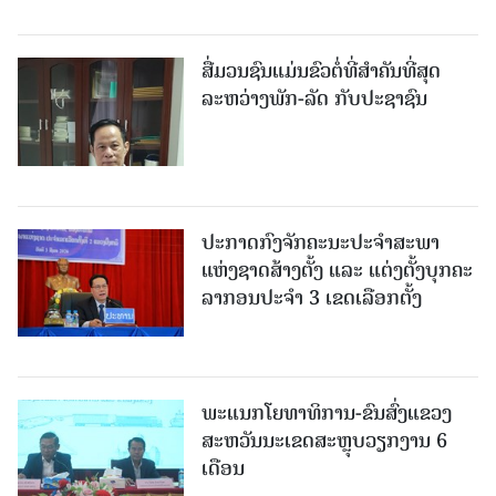
ສື່ມວນຊົນແມ່ນຂົວຕໍ່ທີ່ສໍາຄັນທີ່ສຸດ
ລະຫວ່າງພັກ-ລັດ ກັບປະຊາຊົນ
ປະກາດກົງຈັກຄະນະປະຈໍາສະພາ
ແຫ່ງຊາດສ້າງຕັ້ງ ແລະ ແຕ່ງຕັ້ງບຸກຄະ
ລາກອນປະຈໍາ 3 ເຂດເລືອກຕັ້ງ
ພະແນກໂຍທາທິການ-ຂົນສົ່ງແຂວງ
ສະຫວັນນະເຂດສະຫຼຸບວຽກງານ 6
ເດືອນ