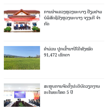
ການນຳແຂວງຫຼວງພະບາງ ຢ້ຽມ​ຢາມ
ບໍ​ລິ​ສັດຊີມັງຫຼວງພະບາງ ຈຽງເກີ ຈໍາ
ກັດ
ຄໍາມ່ວນ ປູກເຂົ້ານາປີໄດ້ທັງໝົດ
91,472 ເຮັກຕາ
ສະຫຼຸບການຈັດຕັ້ງປະຕິບັດວຽກງານ
ອະໄພຍະໂທດ 5 ປີ