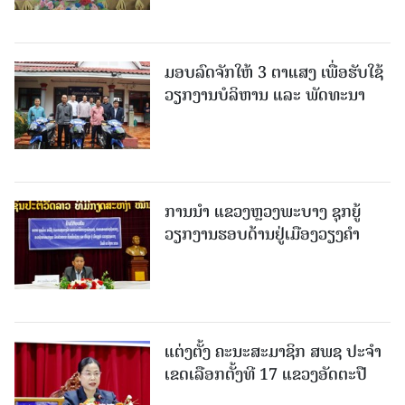
ມອບລົດຈັກໃຫ້ 3 ຕາແສງ ເພື່ອຮັບໃຊ້
ວຽກງານບໍລິຫານ ແລະ ພັດທະນາ
ການນຳ ແຂວງຫຼວງພະບາງ ຊຸກຍູ້
ວຽກງານຮອບດ້ານຢູ່ເມືອງວຽງຄໍາ
ແຕ່ງຕັ້ງ ຄະນະສະມາຊິກ ສພຊ ປະຈຳ
ເຂດເລືອກຕັ້ງທີ 17 ແຂວງອັດຕະປື