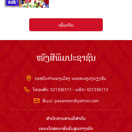
ເພີ່ມເຕີມ
ໜັງສືພິມປະຊາຊົນ
ຖະໜົນກຳແພງເມືອງ ນະຄອນຫຼວງວຽງຈັນ
ໂທລະສັບ: 021336111 - ແຟັກ: 021336113
ອີເມວ:
pasaxonn@yahoo.com
ສຳ​ນັກ​ຂ່າວ​ສານ​ທີ່​ສຳ​ຄັນ​
ຄະນະໂຄສະນາອົບຮົມ​ສູນ​ກາງ​ພັກ