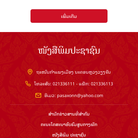
ເພີ່ມເຕີມ
ໜັງສືພິມປະຊາຊົນ
ຖະໜົນກຳແພງເມືອງ ນະຄອນຫຼວງວຽງຈັນ
ໂທລະສັບ: 021336111 - ແຟັກ: 021336113
ອີເມວ:
pasaxonn@yahoo.com
ສຳ​ນັກ​ຂ່າວ​ສານ​ທີ່​ສຳ​ຄັນ​
ຄະນະໂຄສະນາອົບຮົມ​ສູນ​ກາງ​ພັກ
ໜັງສືພິມ ປະ​ຊາ​ຊົນ