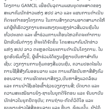
ໂຄງການ GAMCIL ເພື່ອບັນລຸຕາມແຜນຍຸດທະສາດຂອງ
ສະມາຄົມນັກຂ່າວແຫ່ງ ສປປ ລາວ ແລະ ແຜນການດຳເນີນ
ກິດຈະກຳຂອງໂຄງການ ໃນການສ້າງຄວາມອາດສາມາດໃຫ້
ແກ່ຜູ້ທີ່ເຮັດວຽກງານຂະແໜງຖະແຫຼງຂ່າວສື່ມວນຊົນໃນ
ທົ່ວປະເທດ ແລະ ເຂົ້າຮ່ວມການເຄື່ອນໄຫວກິດຈະກຳການ
ຝຶກອົບຮົມຕ່າງໆ ທີ່ຈະໄດ້ຈັດຂຶ້ນ ໂດຍສະມາຄົມນັກຂ່າວ
ແຫ່ງ ສປປ ລາວ ຕະຫຼອດໄລຍະການດຳເນີນໂຄງການ. ໃນ
ຊຸດອົບຮົມຄັ້ງນີ້, ຜູ້ເຂົ້າຮ່ວມໄດ້ຮຽນຮູ້ຫຼາຍບັນຫາສໍາຄັນ
ເຊັ່ນ: ວຽກງານການຄຸ້ມຄອງສື່ມວນຊົນ, ຄວາມປອດໄພໃນ
ການໃຊ້ສື່ສັງຄົມອອນລາຍ ແລະ ການແກ້ໄຂບັນຫາສື່ສັງຄົມ
ອອນລາຍ; ການພັດທະນາສີຂຽວ,ບັນຫາສິ່ງແວດລ້ອມ
ແລະ ການນໍາໃຊ້ເອໄອເຂົ້າຊ່ວຍວຽກງານສື່; ບົດບາດ ແລະ
ຄວາມສະເໝີພາບຍິງ-ຊາຍໃນຍຸກດີຈີຕອນ ແລະ ຈັນຍາບັນ
ນັກຂ່າວໃນຍຸກປັດຈຸບັນ; ການຖ່າຍ-ຕັດຕໍ່ວິດີໂອ ແລະ
ຮູບພາບຂ່າວໃສ່ສື່ອອນລາຍ ແລະ ອື່ນໆ. ພ້ອມນັ້ນ, ຍັງໄດ້