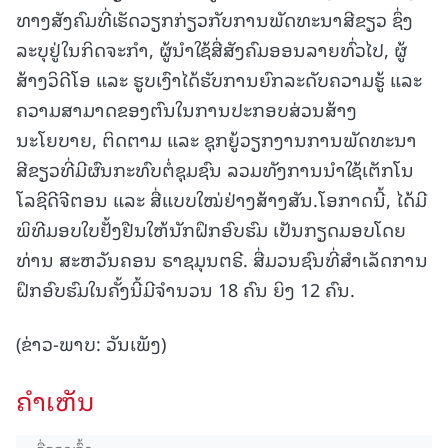
ທາງສັງຄົມທີ່ເຮັດວຽກກ່ຽວກັບການພັດທະນາສີຂຽວ ຊຶ່ງ
ລະບຸຢູ່ໃນກິດຈະກຳ, ຜູ້ນໍາໃຊ້ສື່ສັງຄົມອອນລາຍທົ່ວໄປ, ຜູ້
ສ້າງວິດີໂອ ແລະ ຮູບເງົາໄດ້ຮັບການຍົກລະດັບຄວາມຮູ້ ແລະ
ຄວາມສາມາດຂອງຕົນໃນການປະກອບສ່ວນສ້າງ
ນະໂຍບາຍ, ຕິດຕາມ ແລະ ຊຸກຍູ້ວຽກງານການພັດທະນາ
ສີຂຽວທີ່ມີຜົນກະທົບຕໍ່ຊຸມຊົນ ລວມທັງການນຳໃຊ້ເຕັກໂນ
ໂລຊີດີຈີຕອນ ແລະ ສື່ແບບໃໝ່ຢ່າງສ້າງສັນ.ໂອກາດນີ້, ໄດ້ມີ
ພິທີມອບໃບຢັ້ງຢືນໃຫ້ນັກຝຶກອົບຮົມ ເປັນກຽດມອບໂດຍ
ທ່ານ ສະຫວັນຄອນ ຣາຊມຸນຕຣີ. ສື່ມວນຊົນທີ່ສໍາເລັດການ
ຝຶກອົບຮົມໃນຄັ້ງນີ້ມີຈໍານວນ 18 ຄົນ ຍິງ 12 ຄົນ.
(ຂ່າວ-ພາບ: ວັນເພັງ)
ຄໍາເຫັນ