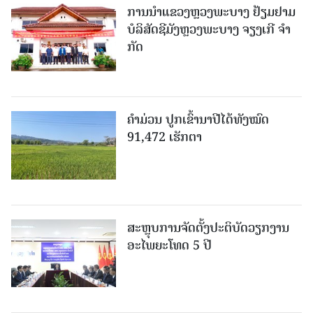
ການນຳແຂວງຫຼວງພະບາງ ຢ້ຽມ​ຢາມ
ບໍ​ລິ​ສັດຊີມັງຫຼວງພະບາງ ຈຽງເກີ ຈໍາ
ກັດ
ຄໍາມ່ວນ ປູກເຂົ້ານາປີໄດ້ທັງໝົດ
91,472 ເຮັກຕາ
ສະຫຼຸບການຈັດຕັ້ງປະຕິບັດວຽກງານ
ອະໄພຍະໂທດ 5 ປີ