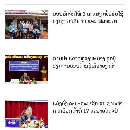
ມອບລົດຈັກໃຫ້ 3 ຕາແສງ ເພື່ອຮັບໃຊ້
ວຽກງານບໍລິຫານ ແລະ ພັດທະນາ
ການນຳ ແຂວງຫຼວງພະບາງ ຊຸກຍູ້
ວຽກງານຮອບດ້ານຢູ່ເມືອງວຽງຄໍາ
ແຕ່ງຕັ້ງ ຄະນະສະມາຊິກ ສພຊ ປະຈຳ
ເຂດເລືອກຕັ້ງທີ 17 ແຂວງອັດຕະປື