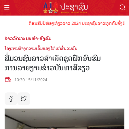
ຕ້ອນຮັບປີທ່ອງທ່ຽວລາວ 2024 ປະຊາຊົນລາວທຸກຄົນຈົ່ງພ້ອມເປັນ
ຂ່າວວັດທະນະທຳ-ສັງຄົມ
ໂຄງການສ້າງຄວາມເຂັ້ມແຂງໃຫ້ແກ່ສື່ມວນຊົນ
ສື່ມວນຊົນລາວສໍາເລັດຊຸດຝຶກອົບຮົມ
ການລາຍງານຂ່າວບັນຫາສີຂຽວ
10:30 15/11/2024