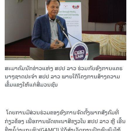
ສະມາຄົມນັກຂ່າວແຫ່ງ ສປປ ລາວ ຮ່ວມກັບອົງການແຄຣ
ນາໆຊາດປະຈໍາ ສປປ ລາວ ພາຍໃຕ້ໂຄງການສ້າງຄວາມ
ເຂັ້ມແຂງໃຫ້ແກ່ສື່ມວນຊົນ
ໂດຍການມີສ່ວນຮ່ວມຂອງອົງການຈັດຕັ້ງພາກສັງຄົມທີ່
ກ່ຽວຂ້ອງ ເພື່ອການພັດທະນາສີຂຽວໃນ ສປປ ລາວ ຫຼື ເອີ້ນ
ຊື່ຫຍໍ້ວ່າແກມຊິວ(GAMCIL)ໄດ້ສໍາເລັດການຝຶກອົບຮົມໃຫ້