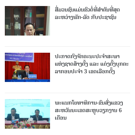
ສື່ມວນຊົນແມ່ນຂົວຕໍ່ທີ່ສໍາຄັນທີ່ສຸດ
ລະຫວ່າງພັກ-ລັດ ກັບປະຊາຊົນ
ປະກາດກົງຈັກຄະນະປະຈໍາສະພາ
ແຫ່ງຊາດສ້າງຕັ້ງ ແລະ ແຕ່ງຕັ້ງບຸກຄະ
ລາກອນປະຈໍາ 3 ເຂດເລືອກຕັ້ງ
ພະແນກໂຍທາທິການ-ຂົນສົ່ງແຂວງ
ສະຫວັນນະເຂດສະຫຼຸບວຽກງານ 6
ເດືອນ