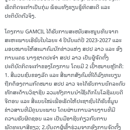
ເຮັດກິດຈະກໍາເປັນກຸ່ມ ພ້ອມທັງຮຽນຮູ້ທິດສະດີ ແລະ
ປະຕິບັດຕົວຈິງ.
ໂຄງການ GAMCIL ໄດ້ຮັບການສະໜັບສະໜູນທຶນຈາກ
ສະຫະພາບເອີຣົບໃນໄລຍະ 4 ປີນັບແຕ່ປີ 2023-2027 ແລະ
ມອບໝາຍໃຫ້ສະມາຄົມນັກຂ່າວແຫ່ງ ສປປ ລາວ ແລະ ອົງ
ການແຄຣ ນາໆຊາດປະຈຳ ສປປ ລາວ ເປັນຜູ້ຈັດຕັ້ງ
ປະຕິບັດກິດຈະກຳຂອງໂຄງການ ໂດຍມີ 2 ເປົ້າໝາຍຫຼັກຄື:
1. ສື່ມວນຊົນຂອງລັດ ແລະ ສື່ພາກສັງຄົມທີ່ໄດ້ລົງທະບຽນ
ຖືກຕ້ອງຕາມກົດໝາຍ ສປປ ລາວ ຈະໄດ້ຮັບການຍົກລະດັບ
ທັກສະດ້ານວິຊາຊີບ ລວມທັງການນຳໃຊ້ເຕັກໂນໂລຊີແບບດີ
ຈີຕອນ ແລະ ສື່ແບບໃໝ່ເພື່ອເຮັດໃຫ້ປະຊາຊົນໄດ້ຮັບຂໍ້ມູນ
ຂ່າວສານທີ່ມີຄຸນນະພາບ ໂດຍຜ່ານການລາຍງານທີ່ມີ
ຄວາມຮັບຜິດຊອບ ແລະ ເປັນມືອາຊີບກ່ຽວກັບການ
ພັດທະນາສີຂຽວ; 2.ບັນດາຜູ້ເຂົ້າຮ່ວມຈາກອົງການຈັດຕັ້ງ