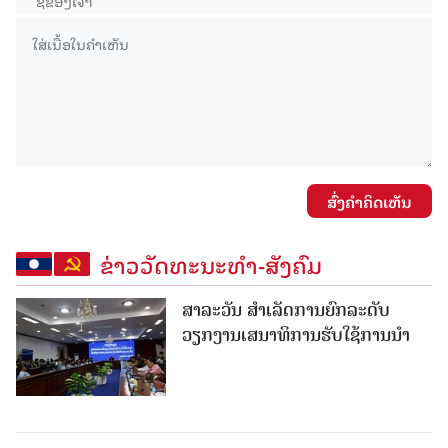
ສົ່ງຄໍາຄິດເຫັນ
ຂ່າວວັດທະນະທຳ-ສັງຄົມ
ສາລະວັນ ສໍາເລັດການຍົກລະດັບ
ວຽກງານເສນາທິການຮັບໃຊ້ການນໍາ