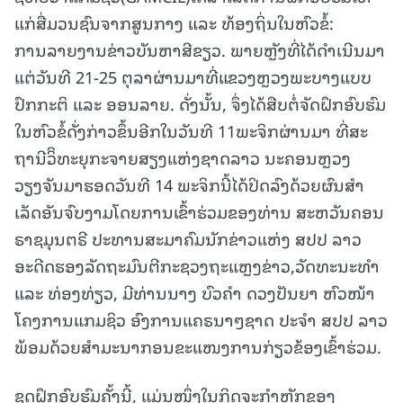
ແກ່ສື່ມວນຊົນຈາກສູນກາງ ແລະ ທ້ອງຖິ່ນໃນຫົວຂໍ້:
ການລາຍງານຂ່າວບັນຫາສີຂຽວ. ພາຍຫຼັງທີ່ໄດ້ດໍາເນີນມາ
ແຕ່ວັນທີ 21-25 ຕຸລາຜ່ານມາທີ່ແຂວງຫຼວງພະບາງແບບ
ປົກກະຕິ ແລະ ອອນລາຍ. ດັ່ງນັ້ນ, ຈຶ່ງໄດ້ສືບຕໍ່ຈັດຝຶກອົບຮົມ
ໃນຫົວຂໍ້ດັ່ງກ່າວຂຶ້ນອີກໃນວັນທີ 11ພະຈິກຜ່ານມາ ທີ່ສະ
ຖານີວິິທະຍຸກະຈາຍສຽງແຫ່ງຊາດລາວ ນະຄອນຫຼວງ
ວຽງຈັນມາຮອດວັນທີ 14 ພະຈິກນີ້ໄດ້ປິດລົງດ້ວຍຜົນສໍາ
ເລັດອັນຈົບງາມໂດຍການເຂົ້າຮ່ວມຂອງທ່ານ ສະຫວັນຄອນ
ຣາຊມຸນຕຣີ ປະທານສະມາຄົມນັກຂ່າວແຫ່ງ ສປປ ລາວ
ອະດີດຮອງລັດຖະມົນຕີກະຊວງຖະແຫຼງຂ່າວ,ວັດທະນະທໍາ
ແລະ ທ່ອງທ່ຽວ, ມີທ່ານນາງ ບົວຄໍາ ດວງປັນຍາ ຫົວໜ້າ
ໂຄງການແກມຊິວ ອົງການແຄຣນາໆຊາດ ປະຈໍາ ສປປ ລາວ
ພ້ອມດ້ວຍສໍາມະນາກອນຂະແໜງການກ່ຽວຂ້ອງເຂົ້າຮ່ວມ.
ຊຸດຝຶກອົບຮົມຄັ້ງນີ້, ແມ່ນໜຶ່ງໃນກິດຈະກຳຫຼັກຂອງ