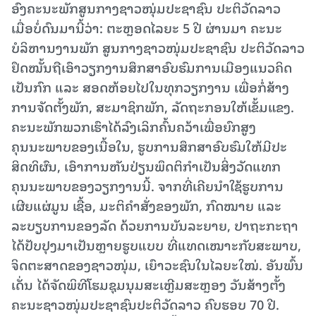
ອົງຄະນະພັກສູນກາງຊາວໜຸ່ມປະຊາຊົນ ປະຕິວັດລາວ
ເມື່ອບໍ່ດົນມານີ້ວ່າ: ຕະຫຼອດໄລຍະ 5 ປີ ຜ່ານມາ ຄະນະ
ບໍລິຫານງານພັກ ສູນກາງຊາວໜຸ່ມປະຊາຊົນ ປະຕິວັດລາວ
ຢຶດໝັ້ນຖືເອົາວຽກງານສຶກສາອົບຮົມການເມືອງແນວຄິດ
ເປັນກົກ ແລະ ສອດຫ້ອຍໄປໃນທຸກວຽກງານ ເພື່ອກໍ່ສ້າງ
ການຈັດຕັ້ງພັກ, ສະມາຊິກພັກ, ລັດຖະກອນໃຫ້ເຂັ້ມແຂງ.
ຄະນະພັກພວກເຮົາໄດ້ລົງເລິກຄົ້ນຄວ້າເພື່ອຍົກສູງ
ຄຸນນະພາບຂອງເນື້ອໃນ, ຮູບການສຶກສາອົບຮົມໃຫ້ມີປະ
ສິດທິຜົນ, ເອົາການຫັນປ່ຽນພຶດຕິກຳເປັນສິ່ງວັດແທກ
ຄຸນນະພາບຂອງວຽກງານນີ້. ຈາກທີ່ເຄີຍນຳໃຊ້ຮູບການ
ເຜີຍແຜ່ມູນ ເຊື້ອ, ມະຕິຄຳສັ່ງຂອງພັກ, ກົດໝາຍ ແລະ
ລະບຽບການຂອງລັດ ດ້ວຍການບັນລະຍາຍ, ປາຖະກະຖາ
ໄດ້ປັບປຸງມາເປັນຫຼາຍຮູບແບບ ທີ່ແທດເໝາະກັບສະພາບ,
ຈິດຕະສາດຂອງຊາວໜຸ່ມ, ເຍົາວະຊົນໃນໄລຍະໃໝ່. ອັນພົ້ນ
ເດັ່ນ ໄດ້ຈັດພິທີໂຮມຊຸມນຸມສະເຫຼີມສະຫຼອງ ວັນສ້າງຕັ້ງ
ຄະນະຊາວໜຸ່ມປະຊາຊົນປະຕິວັດລາວ ຄົບຮອບ 70 ປີ.