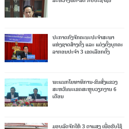
ລະຫວ່າງພັກ-ລັດ ກັບປະຊາຊົນ
ປະກາດກົງຈັກຄະນະປະຈໍາສະພາ
ແຫ່ງຊາດສ້າງຕັ້ງ ແລະ ແຕ່ງຕັ້ງບຸກຄະ
ລາກອນປະຈໍາ 3 ເຂດເລືອກຕັ້ງ
ພະແນກໂຍທາທິການ-ຂົນສົ່ງແຂວງ
ສະຫວັນນະເຂດສະຫຼຸບວຽກງານ 6
ເດືອນ
ມອບລົດຈັກໃຫ້ 3 ຕາແສງ ເພື່ອຮັບໃຊ້