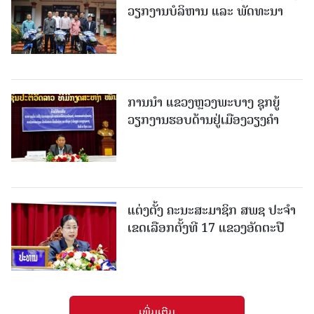
ວຽກງານບໍລິຫານ ແລະ ພັດທະນາ
ການນຳ ແຂວງຫຼວງພະບາງ ຊຸກຍູ້
ວຽກງານຮອບດ້ານຢູ່ເມືອງວຽງຄໍາ
ແຕ່ງຕັ້ງ ຄະນະສະມາຊິກ ສພຊ ປະຈຳ
ເຂດເລືອກຕັ້ງທີ 17 ແຂວງອັດຕະປື
ເພີ່ມເຕີມ