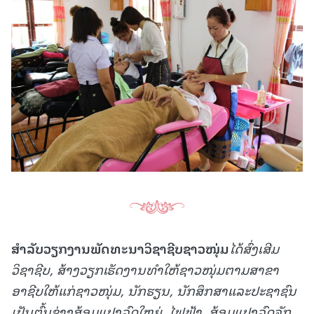
ສໍາລັບວຽກງານພັດທະນາວິຊາຊີບຊາວໜຸ່ມ
ໄດ້
ສົ່ງເສີມ
ວິຊາຊີບ
,
ສ້າງວຽກເຮັດງານທໍາໃຫ້ຊາວໜຸ່ມຕາມສາຂາ
ອາຊີບໃຫ້ແກ່ຊາວໜຸ່ມ
,
ນັກຮຽນ
,
ນັກສຶກສາ
ແລະ
ປະຊາຊົນ
ເປັນຕົ້ນ
ຊ່າງສ້ອມແປງລົດໃຫຍ່
,
ໄຟຟ້າ
,
ສ້ອມແປງລົດຈັກ
,