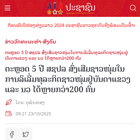
້ອນຮັບປີທ່ອງທ່ຽວລາວ 2024 ປະຊາຊົນລາວທຸກຄົນຈົ່ງພ້ອມເປັນເຈົ້າພາບທີ່ດີ
ຂ່າວວັດທະນະທຳ-ສັງຄົມ
ຕະຫຼອດ 5 ປີ ສຊປລ ສົ່ງເສີມຊາວໜຸ່ມໃນການລິເລີ່ມທຸລະກິດຊາວໜຸ່ມຢູ່
ບັນດາແຂວງ ແລະ ນວ ໄດ້ຫຼາຍກວ່າ200 ຄົນ
ຕະຫຼອດ 5 ປີ ສຊປລ ສົ່ງເສີມຊາວໜຸ່ມໃນ
ການລິເລີ່ມທຸລະກິດຊາວໜຸ່ມຢູ່ບັນດາແຂວງ
ແລະ ນວ ໄດ້ຫຼາຍກວ່າ200 ຄົນ
ໂດຍ: ຍຸພິນທອງ
09:21 23/10/2025