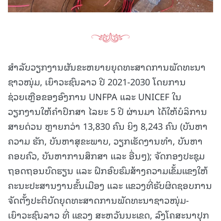
ສໍາລັບວຽກງານຜັນຂະຫຍາຍຍຸດທະສາດການພັດທະນາ
ຊາວໜຸ່ມ, ເຍົາວະຊົນລາວ ປີ 2021-2030 ໂດຍການ
ຊ່ວຍເຫຼືອຂອງອົງການ UNFPA ແລະ UNICEF ໃນ
ວຽກງານໃຫ້ຄໍາປຶກສາ ໄລຍະ 5 ປີ ຜ່ານມາ ໄດ້ໃຫ້ບໍລິການ
ສາຍດ່ວນ ຫຼາຍກວ່າ 13,830 ຄົນ ຍິງ 8,243 ຄົນ (ບັນຫາ
ຄວາມ ຮັກ, ບັນຫາສຸຂະພາບ, ວຽກເຮັດງານທໍາ, ບັນຫາ
ຄອບຄົວ, ບັນຫາການສຶກສາ ແລະ ອື່ນໆ); ຈັດກອງປະຊຸມ
ຖອດຖອນບົດຮຽນ ແລະ ຝຶກອົບຮົມສ້າງຄວາມເຂັ້ມແຂງໃຫ້
ຄະນະປະສານງານຂັ້ນເມືອງ ແລະ ແຂວງທີ່ຮັບຜິດຊອບການ
ຈັດຕັ້ງປະຕິບັດຍຸດທະສາດການພັດທະນາຊາວໜຸ່ມ-
ເຍົາວະຊົນລາວ ທີ່ ແຂວງ ສະຫວັນນະເຂດ, ລົງໂຄສະນາປຸກ