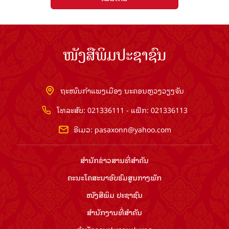
ໜັງສືພິມປະຊາຊົນ
ຖະໜົນກຳແພງເມືອງ ນະຄອນຫຼວງວຽງຈັນ
ໂທລະສັບ: 021336111 - ແຟັກ: 021336113
ອີເມວ:
pasaxonn@yahoo.com
ສຳ​ນັກ​ຂ່າວ​ສານ​ທີ່​ສຳ​ຄັນ​
ຄະນະໂຄສະນາອົບຮົມ​ສູນ​ກາງ​ພັກ
ໜັງສືພິມ ປະ​ຊາ​ຊົນ
ສຳ​ນັກ​ງານ​ທີ່​ສຳ​ຄັນ