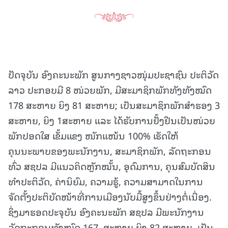
ປັດຈຸບັນ ອົງຄະນະພັກ ສູນກາງຊາວໜຸ່ມປະຊາຊົນ ປະຕິວັດ
ລາວ ປະກອບມີ 8 ໜ່ວຍພັກ, ມີສະມາຊິກພັກທັງທັງໝົດ
178 ສະຫາຍ ຍິງ 81 ສະຫາຍ; ເປັນສະມາຊິກພັກສຳຮອງ 3
ສະຫາຍ, ຍິງ 1ສະຫາຍ ແລະ ໄດ້ຮັບການຢັ້ງຢືນເປັນໜ່ວຍ
ພັກປອດໃສ ເຂັ້ມແຂງ ໜັກແໜ້ນ 100% ເຮັດໃຫ້
ຄຸນນະພາບຂອງພະນັກງານ, ສະມາຊິກພັກ, ລັດຖະກອນ
ທົ່ວ ສຊປລ ມີແນວຄິດຫຼັກໝັ້ນ, ອຸດົມການ, ຄຸນສົມບັດສິນ
ທໍາປະຕິວັດ, ຄ່ານິຍົມ, ຄວາມຮູ້, ຄວາມສາມາດໃນການ
ຈັດຕັ້ງປະຕິບັດໜ້າທີ່ການເມືອງນັບມື້ສູງຂຶ້ນຢ່າງຕໍ່ເນື່ອງ.
ຊຶ່ງມາຮອດປະຈຸບັນ ອົງຄະນະພັກ ສຊປລ ມີພະນັກງານ
ລັດຖະກອນທັງໝົດ 167, ສະຫາຍ ຍິງ 82 ສະຫາຍ, ເປັນ