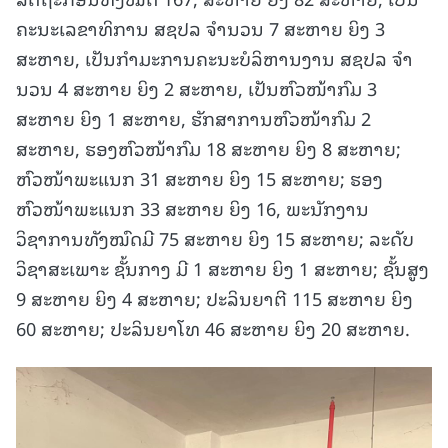
ຄະນະເລຂາທິການ ສຊປລ ຈໍານວນ 7 ສະຫາຍ ຍິງ 3
ສະຫາຍ, ເປັນກໍາມະການຄະນະບໍລິຫານງານ ສຊປລ ຈໍາ
ນວນ 4 ສະຫາຍ ຍິງ 2 ສະຫາຍ, ເປັນຫົວໜ້າກົມ 3
ສະຫາຍ ຍິງ 1 ສະຫາຍ, ຮັກສາການຫົວໜ້າກົມ 2
ສະຫາຍ, ຮອງຫົວໜ້າກົມ 18 ສະຫາຍ ຍິງ 8 ສະຫາຍ;
ຫົວໜ້າພະແນກ 31 ສະຫາຍ ຍິງ 15 ສະຫາຍ; ຮອງ
ຫົວໜ້າພະແນກ 33 ສະຫາຍ ຍິງ 16, ພະນັກງານ
ວິຊາການທັງໝົດມີ 75 ສະຫາຍ ຍິງ 15 ສະຫາຍ; ລະດັບ
ວິຊາສະເພາະ ຊັ້ນກາງ ມີ 1 ສະຫາຍ ຍິງ 1 ສະຫາຍ; ຊັ້ນສູງ
9 ສະຫາຍ ຍິງ 4 ສະຫາຍ; ປະລິນຍາຕີ 115 ສະຫາຍ ຍິງ
60 ສະຫາຍ; ປະລິນຍາໂທ 46 ສະຫາຍ ຍິງ 20 ສະຫາຍ.