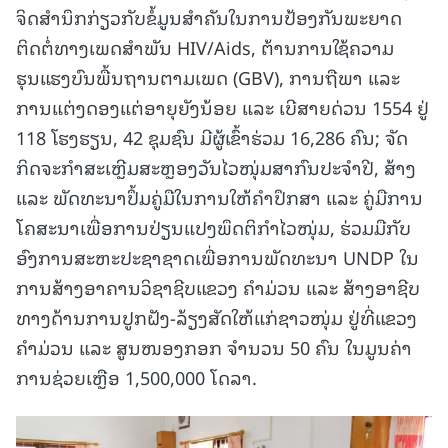
ຈິດສຳນຶກກ່ຽວກັບຂໍ້ມູນສຳຄັນໃນການປ້ອງກັນພະຍາດ
ຕິດຕໍ່ທາງເພດສຳພັນ HIV/Aids, ຕ້ານການໃຊ້ຄວາມ
ຮຸນແຮງບົນພື້ນຖານຕາມເພດ (GBV), ການຖືພາ ແລະ
ການແຕ່ງດອງແຕ່ອາຍຸຍັງນ້ອຍ ແລະ ເບີສາຍດ່ວນ 1554 ຢູ່
118 ໂຮງຮຽນ, 42 ຊຸມຊົນ ມີຜູ້ເຂົ້າຮ່ວມ 16,286 ຄົນ; ຈັດ
ກິດຈະກຳສະເຫຼີມສະຫຼອງວັນໄວໜຸ່ມສາກົນປະຈຳປີ, ສ້າງ
ແລະ ພັດທະນາປຶ້ມຄູ່ມືໃນການໃຫ້ຄຳປຶກສາ ແລະ ຄູ່ມືການ
ໂຄສະນາເພື່ອການປ່ຽນແປງພຶດຕິກຳໄວໜຸ່ມ, ຮ່ວມມືກັບ
ອົງການສະຫະປະຊາຊາດເພື່ອການພັດທະນາ UNDP ໃນ
ການສ້າງອາຄານວິຊາຊີບແຂວງ ຄໍາມ່ວນ ແລະ ສ້າງອາຊີບ
ທາງດ້ານການປູກຝັງ-ລ້ຽງສັດໃຫ້ແກ່ຊາວໜຸ່ມ ຢູ່ທີ່ແຂວງ
ຄຳມ່ວນ ແລະ ສູນໜອງກອກ ຈຳນວນ 50 ຄົນ ໃນມູນຄ່າ
ການຊ່ວຍເຫຼືອ 1,500,000 ໂດລາ.