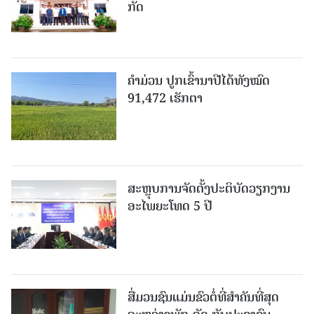
ກັດ
ຄໍາມ່ວນ ປູກເຂົ້ານາປີໄດ້ທັງໝົດ
91,472 ເຮັກຕາ
ສະຫຼຸບການຈັດຕັ້ງປະຕິບັດວຽກງານ
ອະໄພຍະໂທດ 5 ປີ
ສື່ມວນຊົນແມ່ນຂົວຕໍ່ທີ່ສໍາຄັນທີ່ສຸດ