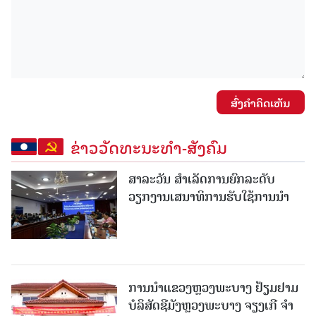
ສົ່ງຄໍາຄິດເຫັນ
ຂ່າວວັດທະນະທຳ-ສັງຄົມ
ສາລະວັນ ສໍາເລັດການຍົກລະດັບ
ວຽກງານເສນາທິການຮັບໃຊ້ການນໍາ
ການນຳແຂວງຫຼວງພະບາງ ຢ້ຽມ​ຢາມ
ບໍ​ລິ​ສັດຊີມັງຫຼວງພະບາງ ຈຽງເກີ ຈໍາ