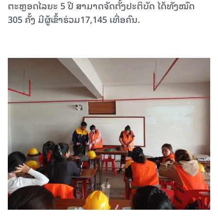
ຕະຫຼອດໄລຍະ 5 ປີ ສາມາດຈັດຕັ້ງປະຕິບັດ ໄດ້ທັງໝົດ
305 ຄັ້ງ ມີຜູ້ເຂົ້າຮ່ວມ17,145 ເທື່ອຄົນ.