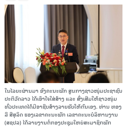
ໃນໄລຍະຜ່ານມາ ອົງຄະນະພັກ ສູນກາງຊາວໜຸ່ມປະຊາຊົນ
ປະຕິວັດລາວ ໄດ້ເອົາໃຈໃສ່ສ້າງ ແລະ ສົ່ງເສີມໃຫ້ຊາວໜຸ່ມ
ທົ່ວປະເທດໄດ້ມີອາຊີບສ້າງລາຍຮັບໃຫ້ຕົນເອງ. ທ່ານ ທອງ
ລີ ສີສຸລິດ ຮອງເລຂາຄະນະພັກ ເລຂາຄະນະບໍລິຫານງານ
(ສຊປລ) ໄດ້ລາຍງານຕໍ່ກອງປະຊຸມໃຫຍ່ສະມາຊິກພັກ