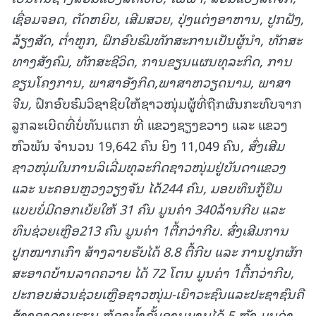
ເຊື່ອມຈອດ
,
ຕັດຫຍິບ
,
ເສີມສວຍ
,
ປຸ່ງແຕ່ງອາຫານ
,
ປູກຝັງ
,
ລ້ຽງສັດ
,
ຕໍ່າຫູກ, ຝຶກອົບຮົມທັກສະການເປັນຜູ້ນໍາ
,
ທັກສະ
ທາງສັງຄົມ
,
ທັກສະຊີວິດ
,
ການຂຽນແຜນທຸລະກິດ
,
ການ
ຂຽນໂຄງການ
,
ພາສາອັງກິດ,
ພາສາຫວຽດນາມ
,
ພາສາ
ຈີນ,
ຝຶກອົບຮົມວິຊາຊີບໃຫ້ຊາວໜຸ່ມຜູ້ທີ່ຖືກຜົນກະທົບຈາກ
ລູກລະເບີດທີ່ບໍ່ທັນແຕກ ທີ່ ແຂວງຊຽງຂວາງ ແລະ ແຂວງ
ຫົວພັນ ຈຳນວນ 19,642 ຄົນ ຍິງ 11,049 ຄົນ
, ສົ່ງເສີມ
ຊາວໜຸ່ມໃນການລິເລີ່ມທຸລະກິດຊາວໜຸ່ມຢູ່ບັນດາແຂວງ
ແລະ ນະຄອນຫ
ຼວງວຽງຈັນ ໄດ້
244
ຄົນ, ມອບທຶນກູ້ຢືມ
ແບບບໍ່ມີດອກເບ້ຍໃຫ້
31
ຄົນ ມູນຄ່າ
340
ລ້ານກີບ ແລະ
ທຶນ
ຊ່ວຍເຫຼືອ
213
ຄົນ ມູນຄ່າ
1
ຕື້ກວ່າກີບ. ສົ່ງເສີມການ
ປູກໝາກເກົາ ສ້າງລາຍຮັບໄດ້
8.8
ຕື້ກີບ ແລະ ການປູກຜັກ
ສະອາດບ້ານລາດຄວາຍ ໄດ້
72
ໂຕນ ມູນຄ່າ
1
ຕື້ກວ່າກີບ,
ປະກອບສ່ວນຊ່ວຍເຫຼືອຊາວໜຸ່ມ-ເຍົາວະຊົນ
ແລະ
ປະຊາຊົນຄື
ສ້າງອາຄານຮຽນ
,
ຫ້ອງນໍ້າຊັ້ນອານຸບານໄດ້
5
ຫຼັງ ມູນຄ່າ