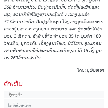
56
8 ລ້ານກວ່າກີບ; ປັບປຸງລະບົບ
ນໍ້າ
,
ຕິດຕັ້ງໄຟຟ້າໂຊລາ
ເຊວ
,
ສວນຜັກໃຫ້ໂຮງຮຽນປະຖົມໄດ້
7
ແຫ່ງ ມູນຄ່າ
513
ລ້ານກວ່າກີບ;
ປັບປຸງພື້ນຖານໂຄ່ງລ່າງສູນມິດຕະພາບ
ຊາວໜຸ່ມລາວ-ຫວຽດນາມ ຂະຫຍາຍ ແລະ ປູກຫຍ້າໄດ້ຈໍາ
ນວນ 3 ເຮັກຕາ, ລົງທຶນຊື້ງົວ ຈໍານວນ 35 ໂຕ ມູນຄ່າ 180
ລ້ານກີບ, ປຸກລະດົມ
ເຄື່ອງອຸປະໂພກ
,
ບໍລິໂ
ພກ, ອຸປະກອນ
ການສຶກສາມອບໃຫ້
ປະຊາຊົນ
ແລະ
ນັກຮຽນ ໄດ້
15
ຄັ້ງ ມູນ
ຄ່າ
269
ລ້ານກວ່າກີບ
.
ໂດຍ: ຍຸພິນທອງ
ຄໍາເຫັນ