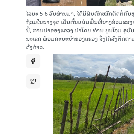
ໄລຍະ 5-6 ວັນຜ່ານມາ, ໄດ້ມີຝົນຕົກໜັກຕິດຕໍ່ກັ
ຖ້ວມໃນບາງຈຸດ ເປັນຕົ້ນແມ່ນພື້ນທີ່ບາງສ່ວນຂອງເ
ນີ້, ການນໍາຂອງແຂວງ ນໍາໂດຍ ທ່ານ ບຸນໂຈມ ອຸ
ນະເຂດ ພ້ອມຄະນະນຳຂອງແຂວງ ຈິ່ງໄດ້ລົງຕິດຕາ
ດັ່ງກ່າວ.