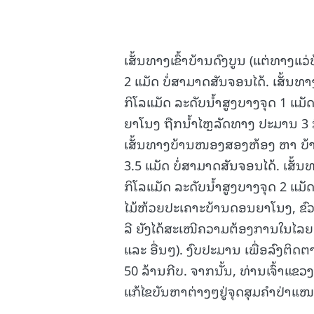
ເສັ້ນທາງເຂົ້າບ້ານດົງບູນ (ແຕ່ທາງແ
2 ແມັດ ບໍ່ສາມາດສັນຈອນໄດ້. ເສັ້ນ
ກິໂລແມັດ ລະດັບນ້ຳສູງບາງຈຸດ 1 ແມັ
ຍາໂນງ ຖືກນໍ້າໄຫຼລັດທາງ ປະມານ 3 ກ
ເສັ້ນທາງບ້ານໜອງສອງຫ້ອງ ຫາ ບ້ານເມ
3.5 ແມັດ ບໍ່ສາມາດສັນຈອນໄດ້. ເສັ
ກິໂລແມັດ ລະດັບນໍ້າສູງບາງຈຸດ 2 ແມັດ
ໄມ້ຫ້ວຍປະເຄາະບ້ານດອນຍາໂນງ, ຂົວໄ
ລີ ຍັງໄດ້ສະເໜີຄວາມຕ້ອງການໃນໄລຍະເ
ແລະ ອື່ນໆ). ງົບປະມານ ເພື່ອລົງຕິດຕ
50 ລ້ານກີບ. ຈາກນັ້ນ, ທ່ານເຈົ້າແຂ
ແກ້ໄຂບັນຫາຕ່າງໆຢູ່ຈຸດສຸມຄຳປ່າແ