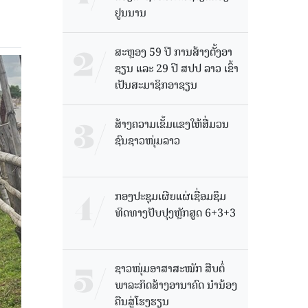
ຢູນນານ
ສະຫຼອງ 59 ປີ ການສ້າງຕັ້ງອາ
ຊຽນ ແລະ 29 ປີ ສປປ ລາວ ເຂົ້າ
ເປັນສະມາຊິກອາຊຽນ
ສ້າງຄວາມເຂັ້ມແຂງໃຫ້ສື່ມວນ
ຊົນຊາວໜຸ່ມລາວ
ກອງປະຊຸມເຜີຍແຜ່ເຊື່ອມຊຶມ
ທິດທາງປັບປຸງຫຼັກສູດ 6+3+3
ຊາວໜຸ່ມອາສາສະໝັກ ສືບຕໍ່
ພາລະກິດສ້າງອານາຄົດ ນໍານ້ອງ
ຄືນສູ່ໂຮງຮຽນ