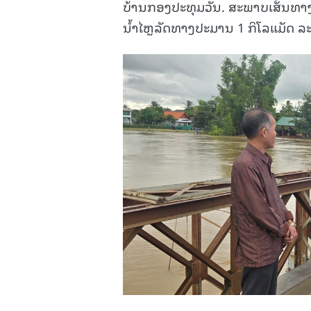
ບ້ານກອງປະທຸມວັນ. ສະພາບເສັ້ນທາງ, 
ນໍ້າໄຫຼລັດທາງປະມານ 1 ກິໂລແມັດ ລະ