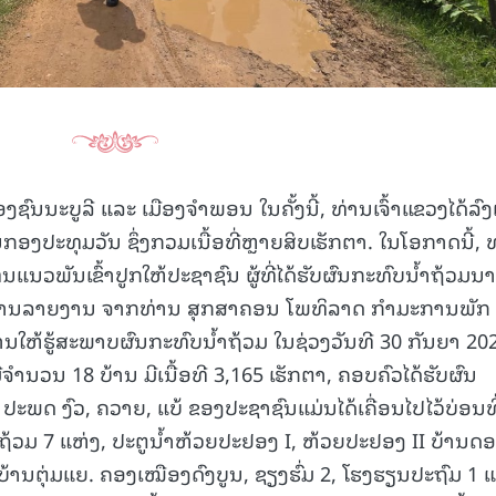
15.040(07-08-20
ຊົນນະບູລີ ແລະ ເມືອງຈຳພອນ ໃນຄັ້ງນີ້, ທ່ານເຈົ້າແຂວງໄດ້ລົງເ
ກອງປະທຸມວັນ ຊຶ່ງກວມເນື້ອທີ່ຫຼາຍສິບເຮັກຕາ. ໃນໂອກາດນີ້, 
ແນວພັນເຂົ້າປູກໃຫ້ປະຊາຊົນ ຜູ້ທີ່ໄດ້ຮັບຜົນກະທົບນໍ້າຖ້ວມນາ
ບຟັງການລາຍງານ ຈາກທ່ານ ສຸກສາຄອນ ໂພທິລາດ ກຳມະການພັກ
່ານໃຫ້ຮູ້ສະພາບຜົນກະທົບນ້ຳຖ້ວມ ໃນຊ່ວງວັນທີ 30 ກັນຍາ 202
້ ມີຈໍານວນ 18 ບ້ານ ມີເນື້ອທີ 3,165 ເຮັກຕາ, ຄອບຄົວໄດ້ຮັບຜົນ
: ປະພດ ງົວ, ຄວາຍ, ແບ້ ຂອງປະຊາຊົນແມ່ນໄດ້ເຄື່ອນໄປໄວ້ບ່ອນທີ
້ວມ 7 ແຫ່ງ, ປະຕູນໍ້າຫ້ວຍປະຢອງ I, ຫ້ວຍປະຢອງ II ບ້ານດ
ານຕຸ່ມແຍ. ຄອງເໝືອງດົງບູນ, ຊຽງຮົ່ມ 2, ໂຮງຮຽນປະຖົມ 1 