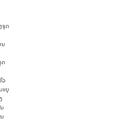
ງຈຸດ
ດອນ
ຈຸດ
ຂົວ
ນະບຸ
ງ
້ນ
ານ