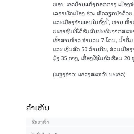
ພອນ ເຂດບ້ານແກ້ງກອກກາງ ເມືອງຈຳ
ເລຂາພັກເມືອງ ຮ່ວມເຮັດວຽກນຳດ້ວຍ.
ແລະເມືອງຈຳພອນໃນຄັ້ງນີ້, ທ່ານ ເຈົ້າແ
ປະຊາຊົນທີ່ໄດ້ຮັບຜົນປະທົບຈາກສະພາບນໍ
ເຂົ້າສານຈ້າວ ຈຳນວນ 7 ໂຕນ, ນໍ້າດື່ມ
ແລະ ເງິນສົດ 50 ລ້ານກີບ, ສ່ວນເມືອ
ມຸ້ງ 35 ດາງ, ເຄື່ອງໃຊ້ໃນຄົວເຮືອນ 20
(ແຫຼ່ງຂ່າວ: ແຂວງສະຫວັນນະເຂດ)
ຄໍາເຫັນ