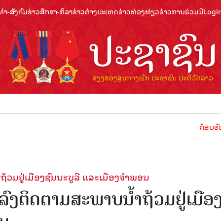
ຳ-ສັງຄົມ
ຂ່າວສືກສາ-ກິລາ
ຂ່າວຕ່າງປະເທດ
ຂ່າວທ່ອງທ່ຽວ
ຂ່າວການຮ່ວມມື
Logi
ຕ້ອນຮັບປີທ່ອງທ່ຽ
າຖ້ວມຢູ່ເມືອງຊົນນະບູລີ ແລະເມືອງຈຳພອນ
 ລົງຕິດຕາມສະພາບນໍ້າຖ້ວມຢູ່ເມືອ