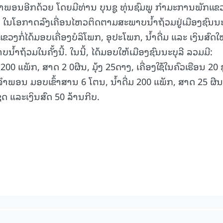
ພອນອີກດ້ວຍ ໂດຍມີທ່ານ ບຸນຊູ ທຸ່ນຊົມພູ ກຳມະການພັກແຂ
 ໃນໂອກາດລົງເຄື່ອນໄຫວຕິດຕາມສະພາບນໍ້າຖ້ວມຢູ່ເມືອງຊົນນະ
ຂວງກໍ່ໄດ້ມອບເຄື່ອງບໍລິໂພກ, ອຸປະໂພກ, ນໍ້າດື່ມ ແລະ ເງິນສົດໃ
້າຖ້ວມໃນຄັ້ງນີ້. ໃນນີ້, ໄດ້ມອບໃຫ້ເມືອງຊົນນະບຸລີ ລວມມີ:
 200 ແພັກ, ສາດ 2 0ຜືນ, ມຸ້ງ 25ດາງ, ເຄື່ອງໃຊ້ໃນຄົວເຮືອນ 20 
ງຈຳພອນ ມອບເຂົ້າສານ 6 ໂຕນ, ນໍ້າດື່ມ 200 ແພັກ, ສາດ 25 ຜືນ
 ຊຸດ ແລະເງິນສົດ 50 ລ້ານກີບ.