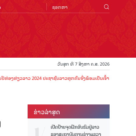
n
ວັນສຸກ ທີ 7 ສິງຫາ ຄ.ສ. 2026
ວລາວ 2024 ປະຊາຊົນລາວທຸກຄົນຈົ່ງພ້ອມເປັນເຈົ້າພາບທີ່ດີ ຕ້ອນຮັບນັກທ່ອງ
ຂ່າວ​ລ່າ​ສຸດ
ງ
ເປີດປ້າຍຈຸດຝຶກອົບຮົມຢູ່ລາວ
ຂອງສະຖາບັນການຊ່າງແຂວງ