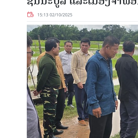
ຊົນນະບູລີ ແລະເມືອງຈຳພ
15:13 02/10/2025