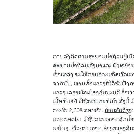
ການລົງຕິດຕາມສະພາບນໍ້າຖ້ວມຢູ່ເມືອງ
ສະພາບນໍ້າຖ້ວມທົ່ງນາແຄມຝັ່ງເຊບ້ານ
ເຈົ້າແຂວງ ຈະໃຫ້ການຊ່ວຍເຫຼືອທົດແທນ
ຈາກນັ້ນ, ທ່ານເຈົ້າແຂວງກໍໄດ້ຮັ
ແຂວງ ເລຂາພັກເມືອງຊົນນະບຸລີ ຊຶ່ງທ
ເນື້ອທີ່ນາປີ ທີ່ຖືກຜົນກະທົບໃນຄັ້ງນີ
ກະທົບ 2,608 ຄອບຄົວ.
ດ້ານສັດລ້ຽງ
ແລະ ປອດໄພ. ມີຊົນລະປະທານຖືກນໍ້າຖ
ຍາໂນງ. ຫ້ວຍປະເຄາະ, ອ່າງໜອງສິມບ້