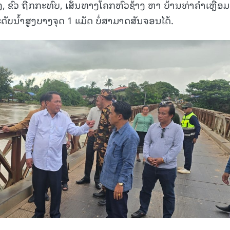
ຂົວ ຖືກກະທົບ, ເສັ້ນທາງໂຄກຫົວຊ້າງ ຫາ ບ້ານທ່າຄໍາເຫຼື້ອມ
ດັບນໍ້າສູງບາງຈຸດ 1 ແມັດ ບໍ່ສາມາດສັນຈອນໄດ້.