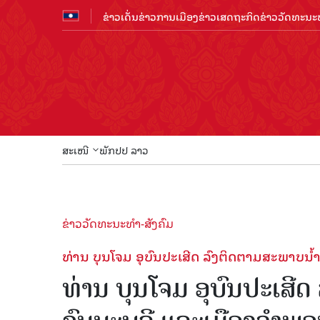
ຂ່າວເດັ່ນ
ຂ່າວການເມືອງ
ຂ່າວເສດຖະກິດ
ຂ່າວວັດທະນະທ
ສະເໜີ
ພັກປປ ລາວ
ຂ່າວວັດທະນະທຳ-ສັງຄົມ
ທ່ານ ບຸນໂຈມ ອຸບົນປະເສີດ ລົງຕິດຕາມສະພາບນໍ້
ທ່ານ ບຸນໂຈມ ອຸບົນປະເສີດ