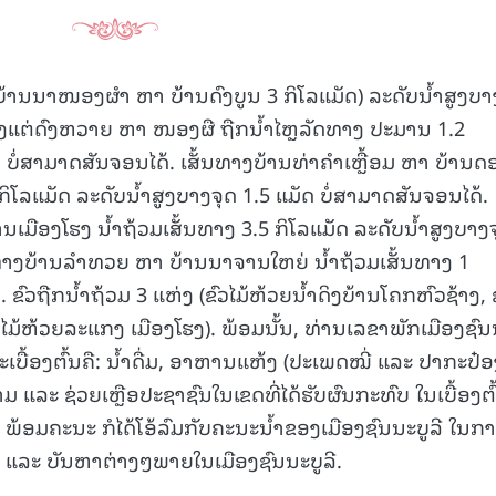
ວ່ບ້ານນາໜອງຜຳ ຫາ ບ້ານດົງບູນ 3 ກິໂລແມັດ) ລະດັບນ້ຳສູງບາ
ທາງແຕ່ດົງຫວາຍ ຫາ ໜອງຜື ຖືກນໍ້າໄຫຼລັດທາງ ປະມານ 1.2
ດ ບໍ່ສາມາດສັນຈອນໄດ້. ເສັ້ນທາງບ້ານທ່າຄຳເຫຼື້ອມ ຫາ ບ້ານ
ິໂລແມັດ ລະດັບນໍ້າສູງບາງຈຸດ 1.5 ແມັດ ບໍ່ສາມາດສັນຈອນໄດ້.
ືອງໂຮງ ນໍ້າຖ້ວມເສັ້ນທາງ 3.5 ກິໂລແມັດ ລະດັບນໍ້າສູງບາງ
້ນທາງບ້ານລໍາທວຍ ຫາ ບ້ານນາຈານໃຫຍ່ ນໍ້າຖ້ວມເສັ້ນທາງ 1
. ຂົວຖືກນໍ້າຖ້ວມ 3 ແຫ່ງ (ຂົວໄມ້ຫ້ວຍນໍ້າດິງບ້ານໂຄກຫົວຊ້າງ, 
ມ້ຫ້ວຍລະແກງ ເມືອງໂຮງ). ພ້ອມນັ້ນ, ທ່ານເລຂາພັກເມືອງຊົນ
ບື້ອງຕົ້ນຄື: ນໍ້າດື່ມ, ອາຫານແຫ້ງ (ປະເພດໝີ່ ແລະ ປາກະປ໋ອ
າມ ແລະ ຊ່ວຍເຫຼືອປະຊາຊົນໃນເຂດທີ່ໄດ້ຮັບຜົນກະທົບ ໃນເບື້ອງຕົ
ວງ ພ້ອມຄະນະ ກໍໄດ້ໂອ້ລົມກັບຄະນະນ້ຳຂອງເມືອງຊົນນະບູລີ ໃນກ
ໜ ແລະ ບັນຫາຕ່າງໆພາຍໃນເມືອງຊົນນະບູລີ.