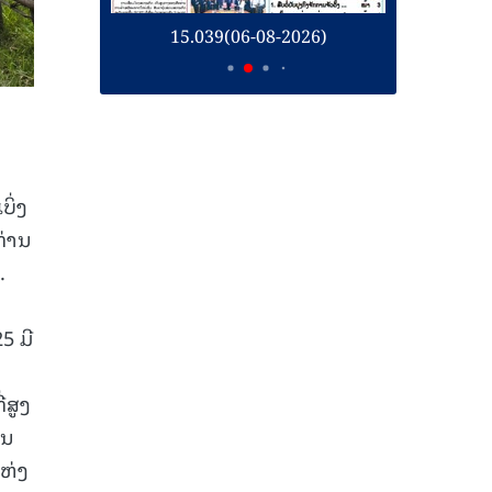
26)
15.039(06-08-2026)
1
ບິ່ງ
ທ່ານ
.
5 ມີ
່ສູງ
ອນ
ແຫ່ງ