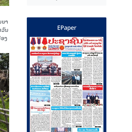
ັນຍາ
EPaper
ຫວັນ
ືອງ