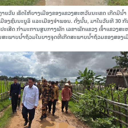
ນຫຼາຍວັນ ເຮັດໃຫ້ບາງເມືອງຂອງແຂວງສະຫວັນນະເຂດ ເກີດມີນໍ້າ
ມືອງຊົນນະບູລິ ແລະເມືອງຈຳພອນ. ດັ່ງນັ້ນ, ມາໃນວັນທີ 30 ກ
ບົນປະເສີດ ກຳມະການສູນກາງພັກ ເລຂາພັກແຂວງ ເຈົ້າແຂວງສະ
ມສະພາບນໍ້າຖ້ວມໃນບາງຈຸດທີ່ເກີດສະພາບນໍ້າຖ້ວມຂອງສອງເມ