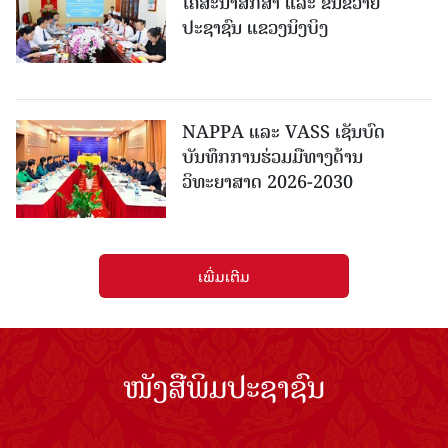
ໂຄສະນາສຶກສາ ແລະ ຂົນຂວາຍ
ປະຊາຊົນ ແຂວງນິງບິງ
NAPPA ແລະ VASS ເຊັນບົດ
ບັນທຶກການຮ່ວມມືທາງດ້ານ
ວິທະຍາສາດ 2026-2030
ເພີ່ມເຕີມ
ໜັງສືພິມປະຊາຊົນ