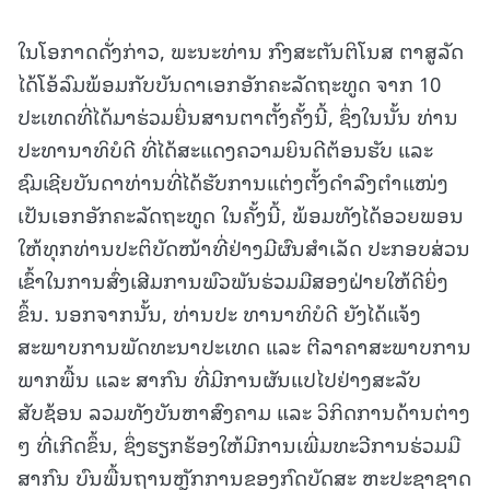
ໃນໂອກາດດັ່ງກ່າວ, ພະນະທ່ານ ກົງສະຕັນຕິໂນສ ຕາສູລັດ
ໄດ້ໂອ້ລົມພ້ອມກັບບັນດາເອກອັກຄະລັດຖະທູດ ຈາກ 10
ປະເທດທີ່ໄດ້ມາຮ່ວມຍື່ນສານຕາຕັ້ງຄັ້ງນີ້, ຊຶ່ງໃນນັ້ນ ທ່ານ
ປະທານາທິບໍດີ ທີ່ໄດ້ສະແດງຄວາມຍິນດີຕ້ອນຮັບ ແລະ
ຊົມເຊີຍບັນດາທ່ານທີ່ໄດ້ຮັບການແຕ່ງຕັ້ງດໍາລົງຕໍາແໜ່ງ
ເປັນເອກອັກຄະລັດຖະທູດ ໃນຄັ້ງນີ້, ພ້ອມທັງໄດ້ອວຍພອນ
ໃຫ້ທຸກທ່ານປະຕິບັດໜ້າທີ່ຢ່າງມີຜົນສຳເລັດ ປະກອບສ່ວນ
ເຂົ້າໃນການສົ່ງເສີມການພົວພັນຮ່ວມມືສອງຝ່າຍໃຫ້ດີຍິ່ງ
ຂຶ້ນ. ນອກຈາກນັ້ນ, ທ່ານປະ ທານາທິບໍດີ ຍັງໄດ້ແຈ້ງ
ສະພາບການພັດທະນາປະເທດ ແລະ ຕີລາຄາສະພາບການ
ພາກພື້ນ ແລະ ສາກົນ ທີ່ມີການຜັນແປໄປຢ່າງສະລັບ
ສັບຊ້ອນ ລວມທັງບັນຫາສົງຄາມ ແລະ ວິກິດການດ້ານຕ່າງ
ໆ ທີ່ເກີດຂຶ້ນ, ຊຶ່ງຮຽກຮ້ອງໃຫ້ມີການເພີ່ມທະວີການຮ່ວມມື
ສາກົນ ບົນພື້ນຖານຫຼັກການຂອງກົດບັດສະ ຫະປະຊາຊາດ