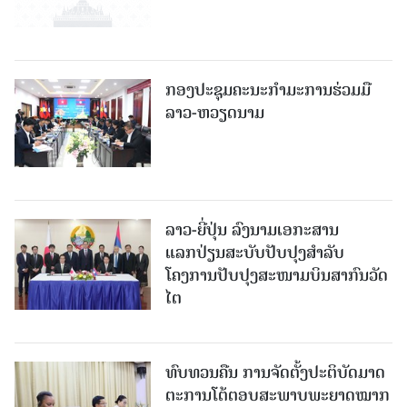
ກອງປະຊຸມຄະນະກຳມະການຮ່ວມມື
ລາວ-ຫວຽດນາມ
ລາວ-ຍີ່ປຸ່ນ ລົງນາມເອກະສານ
ແລກປ່ຽນສະບັບປັບປຸງສໍາລັບ
ໂຄງການປັບປຸງສະໜາມບິນສາກົນວັດ
ໄຕ
ທົບທວນຄືນ ການຈັດຕັ້ງປະຕິບັດມາດ
ຕະການໂຕ້ຕອບສະພາບພະຍາດໝາກ