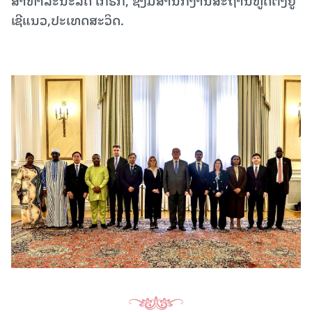
ເຊີແນວ,ປະເທດສະວິດ.