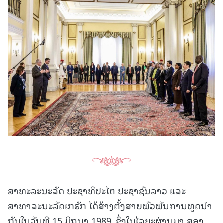
ສາທະລະນະລັດ ປະຊາທິປະໄຕ ປະຊາຊົນລາວ ແລະ
ສາທາລະນະລັດເກຣັກ ໄດ້ສ້າງຕັ້ງສາຍພົວພັນການທູດນຳ
ກັນໃນວັນທີ 15 ມິຖຸນາ 1989, ຊຶ່ງໃນໄລຍະຜ່ານມາ ສອງ