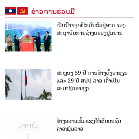
ຂ່າວການຮ່ວມມື
ເປີດປ້າຍຈຸດຝຶກອົບຮົມຢູ່ລາວ ຂອງ
ສະຖາບັນການຊ່າງແຂວງຢູນນານ
ສະຫຼອງ 59 ປີ ການສ້າງຕັ້ງອາຊຽນ
ແລະ 29 ປີ ສປປ ລາວ ເຂົ້າເປັນ
ສະມາຊິກອາຊຽນ
ສ້າງຄວາມເຂັ້ມແຂງໃຫ້ສື່ມວນຊົນ
ຊາວໜຸ່ມລາວ