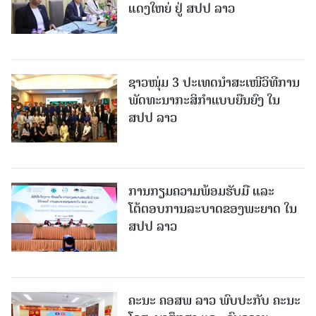
ແດງໃຫຍ່ ຢູ່ ສປປ ລາວ
ຊາວໜຸ່ມ 3 ປະເທດນຳສະເໜີວິທີການ
ພັດທະນາກະສິກຳແບບຍືນຍົງ ໃນ
ສປປ ລາວ
ການກຽມຄວາມພ້ອມຮັບມື ແລະ
ໂຕ້ຕອບການລະບາດຂອງພະຍາດ ໃນ
ສປປ ລາວ
ຄະນະ ຄອສພ ລາວ ພົບປະກັບ ຄະນະ