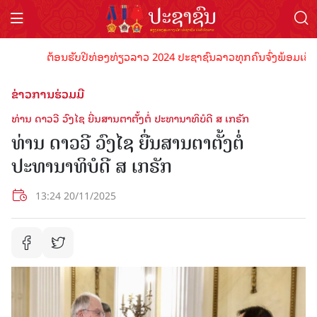
ຕ້ອນຮັບປີທ່ອງທ່ຽວລາວ 2024 ປະຊາຊົນລາວທຸກຄົນຈົ່ງພ້ອມເປັນເຈົ້າພ
ຂ່າວການຮ່ວມມື
ທ່ານ ດາວວີ ວົງໄຊ ຍື່ນສານຕາຕັ້ງຕໍ່ ປະທານາທິບໍດີ ສ ເກຣັກ
ທ່ານ ດາວວີ ວົງໄຊ ຍື່ນສານຕາຕັ້ງຕໍ່
ປະທານາທິບໍດີ ສ ເກຣັກ
13:24 20/11/2025