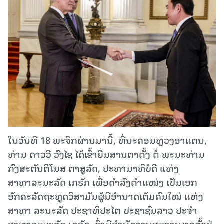
ໃນວັນທີ 18 ພະຈິກຜ່ານມານີ້, ທີ່ນະຄອນຫຼວງອາແຕນ,
ທ່ານ ດາວວີ ວົງໄຊ ໄດ້ເຂົ້າຍື່ນສານຕາຕັ້ງ ຕໍ່ ພະນະທ່ານ
ກົງສະຕັນຕິໂນສ ຕາສູລັດ, ປະທານາທິບໍດີ ແຫ່ງ
ສາທາລະນະລັດ ເກຣັກ ເພື່ອດຳລົງຕໍາແໜ່ງ ເປັນເອກ
ອັກຄະລັດຖະທູດວິສາມັນຜູ້ມີອຳນາດເຕັມຄົນໃໝ່ ແຫ່ງ
ສາທາ ລະນະລັດ ປະຊາທິປະໄຕ ປະຊາຊົນລາວ ປະຈຳ
ສາທາລະນະລັດ ເກຣັກ, ຊຶ່ງມີສຳນັກງານສະຖານທູດຕັ້ງຢູ່