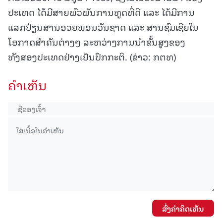
ປະເທດ ໄດ້ມີສາຍພົວພັນການທູດທີ່ດີ ແລະ ໄດ້ມີການ
ແລກປ່ຽນສານອວຍພອນວັນຊາດ ແລະ ສານຊົມເຊີຍໃນ
ໂອກາດສຳຄັນຕ່າງໆ ລະຫວ່າງການນຳຂັ້ນສູງຂອງ
ທັງສອງປະເທດຢ່າງເປັນປົກກະຕິ. (ຂ່າວ: ກຕທ)
ຄໍາເຫັນ
ສົ່ງຄໍາຄິດເຫັນ