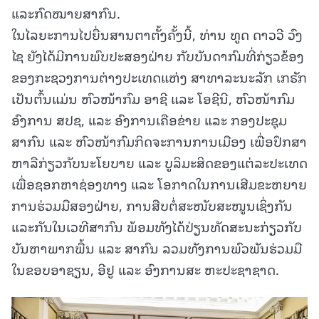
ແລະກົດໝາຍສາກົນ.
ໃນໄລຍະການໄປຍື່ນສານຕາຕັ້ງຄັ້ງນີ້, ທ່ານ ທູດ ດາວວີ ວົງ
ໄຊ ຍັງໄດ້ມີການພົບປະສອງຝ່າຍ ກັບບັນດາກົມທີ່ກ່ຽວຂ້ອງ
ຂອງກະຊວງການຕ່າງປະເທດແຫ່ງ ສາທາລະນະລັກ ເກຣັກ
ເປັນຕົ້ນແມ່ນ ຫົວໜ້າກົມ ອາຊີ ແລະ ໂອຊີນີ, ຫົວໜ້າກົມ
ອົງການ ສປຊ, ແລະ ອົງການເຄືອຂ່າຍ ແລະ ກອງປະຊຸມ
ສາກົນ ແລະ ຫົວໜ້າກົມກິດຈະການການເມືອງ ເພື່ອປຶກສາ
ຫາລືກ່ຽວກັບນະໂຍບາຍ ແລະ ບູລິມະສິດຂອງແຕ່ລະປະເທດ
ເພື່ອຊອກຫາຊ່ອງທາງ ແລະ ໂອກາດໃນການເສີມຂະຫຍາຍ
ການຮ່ວມມືສອງຝ່າຍ, ການສືບຕໍ່ສະໜັບສະໜູນເຊິ່ງກັນ
ແລະກັນໃນເວທີສາກົນ ພ້ອມທັງໄດ້ປ່ຽນທັດສະນະກ່ຽວກັບ
ບັນຫາພາກພື້ນ ແລະ ສາກົນ ລວມທັງການພົວພັນຮ່ວມມື
ໃນຂອບອາຊຽນ, ອີຢູ ແລະ ອົງການສະ ຫະປະຊາຊາດ.