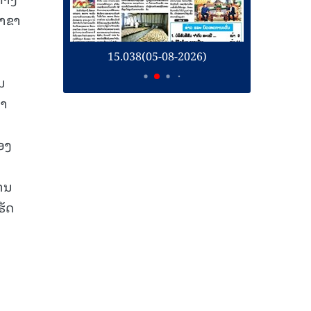
ສາຂາ
26)
15.038(05-08-2026)
1
ນ
່າ
ອງ
ຄານ
ຮັດ