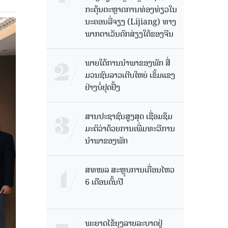
ກະຕຸ້ນຕະຫຼາດການທ່ອງທ່ຽວໃນ
ນະຄອນລີ່ຈຽງ (Lijiang) ທາງ
ພາກຕາເວັນຕົກສ່ຽງໃຕ້ຂອງຈີນ
ພາຍໃຕ້ການນໍາພາຂອງພັກ ສື່
ມວນຊົນລາວເຕີບໃຫຍ່ ເຂັ້ມແຂງ
ຢ່າງບໍ່ຢຸດຢັ້ງ
ສານປະຊາຊົນສູງສຸດ ເຊື່ອມຊຶມ
ມະຕິວ່າດ້ວຍການເພີ່ມທະວີການ
ນຳພາຂອງພັກ
ສທໜລ ສະຫຼຸບການເຄື່ອນໄຫວ
6 ເດືອນຕົ້ນປີ
ພະຍາດໄຂ້ຍຸງລາຍລະບາດຢູ່