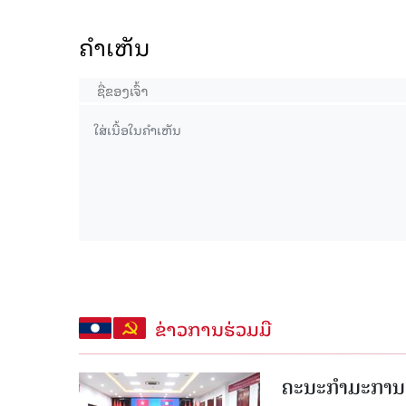
ຄໍາເຫັນ
ຂ່າວການຮ່ວມມື
ຄະນະກໍາມະການຮ