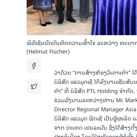
ພິທີເຊັນບົດບັນທຶກຄວາມເຂົ້າໃຈ ລະຫວ່າງ ທະນາຄ
(Helmut Fischer)
ວ່າດ້ວຍ “ການສ້າງຫ້ອງວິເຄາະຄຳ” ໄ
ບໍລິສັດ ແຮວມຸດເຊີ ໄດ້ລົງນາມເຊັນສັ
ຄຳ” ທີ່ ບໍລິສັດ PTL Holding ຈຳກັ
ຮ່ວມລົງນາມລະຫວ່າງທ່ານ Mr. Mark
Director Regional Manager As
ບໍລິສັດ ແຮວມຸດ ຟິດເຊີ ເປັນຜູ້ຜະລ
ຈາກ ປະເທດ ເຢຍລະມັນ ຊຶ່ງໄດ້ສ້າງຕັ້
ຢ່າງຕໍ່ເນື່ອງ ໂດຍວິໄສທັດຂອງຜູ້ກໍ່