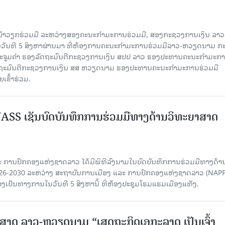
ໜ້າວຽກຮ່ວມມື ລະຫວ່າງສອງຄະນະກໍາມະການຮ່ວມມື, ສອງກະຊວງການເງິນ ລາວ
ໃນວັນທີ 5 ສິງຫາຜ່ານມາ ທີ່ຫ້ອງການຄະນະກໍາມະການຮ່ວມມືລາວ-ຫວຽດນາມ ກ
ນນະຈູມຄຳ ຮອງລັດຖະມົນຕີກະຊວງການເງິນ ສປປ ລາວ ຮອງປະທານຄະນະກໍາມະກ
ລັດຖະມົນຕີກະຊວງການເງິນ ສສ ຫວຽດນາມ ຮອງປະທານຄະນະກໍາມະການຮ່ວມມື
ຂົ້າຮ່ວມ.
SS ເຊັນບົດບັນທຶກການຮ່ວມມືທາງດ້ານວິທະຍາສາດ
 ການປົກຄອງແຫ່ງຊາດລາວ ໄດ້ມີພິທີລົງນາມໃນບົດບັນທຶກການຮ່ວມມືທາງດ້າ
026-2030 ລະຫວ່າງ ສະຖາບັນການເມືອງ ແລະ ການປົກຄອງແຫ່ງຊາດລາວ (NAPP
ງເປັນທາງການໃນວັນທີ 5 ສິງຫານີ້ ທີ່ຫ້ອງປະຊຸມໂຮມແຮມເມືອງແທັງ.
າດ ລາວ-ຫວຽດນາມ “ເສດຖະກິດເອກະລາດ ເປັນເຈົ້າ