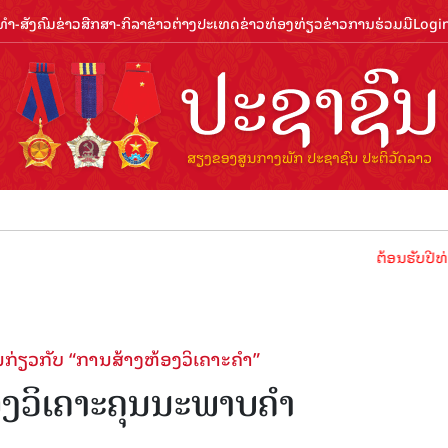
ຳ-ສັງຄົມ
ຂ່າວສືກສາ-ກິລາ
ຂ່າວຕ່າງປະເທດ
ຂ່າວທ່ອງທ່ຽວ
ຂ່າວການຮ່ວມມື
Logi
ຕ້ອນຮັບປີທ່ອງທ່ຽວ
ັນກ່ຽວກັບ “ການສ້າງຫ້ອງວິເຄາະຄຳ”
ອງວິເຄາະຄຸນນະພາບຄຳ