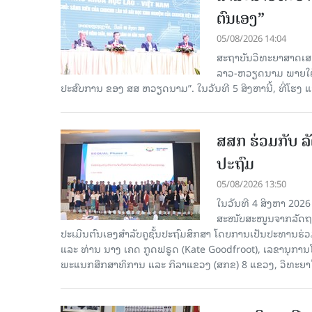
ຕົນເອງ”
05/08/2026 14:04
ສະຖາບັນວິທະຍາສາດເສ
ລາວ-ຫວຽດນາມ ພາຍໃຕ້ຫົ
ປະສົບການ ຂອງ ສສ ຫວຽດນາມ”. ໃນວັນທີ 5 ສິງຫານີ້, ທີ່ໂຮງ
ສສກ ຮ່ວມກັບ ລັ
ປະຖົມ
05/08/2026 13:50
ໃນວັນທີ 4 ສິງຫາ 2026
ສະໜັບສະໜູນຈາກລັດຖະບ
ປະເມີນຕົນເອງສຳລັບຄູຊັ້ນປະຖົມສຶກສາ ໂດຍການເປັນປະທານຮ
ແລະ ທ່ານ ນາງ ເຄດ ກູດຟຣູດ (Kate Goodfroot), ເລຂານຸການ
ພະແນກສຶກສາທິການ ແລະ ກິລາແຂວງ (ສກຂ) 8 ແຂວງ, ວິທະຍາໄລຄ