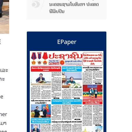
ນະຄອນຊາມໂບ​ອັນກາ ປະເທດ
ຟີລິບປິນ
EPaper
ີ
 ແລະ
າະ
he
her
 ມາ
ຕ່າງ