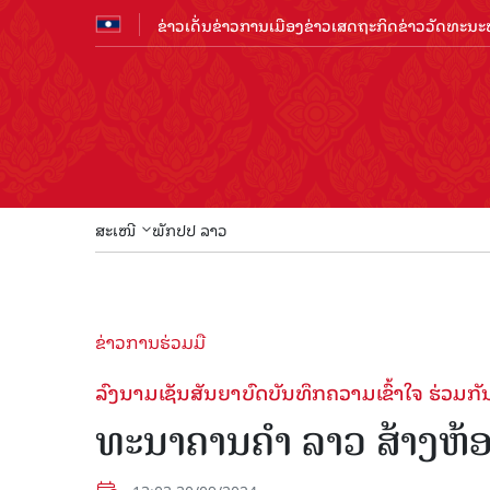
ຂ່າວເດັ່ນ
ຂ່າວການເມືອງ
ຂ່າວເສດຖະກິດ
ຂ່າວວັດທະນະທ
ສະເໜີ
ພັກປປ ລາວ
ຂ່າວການຮ່ວມມື
ລົງນາມເຊັນສັນຍາບົດບັນທຶກຄວາມເຂົ້າໃຈ ຮ່ວມກ
ທະນາຄານຄຳ ລາວ ສ້າງຫ້