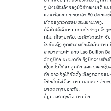
ໆ ຜ່ານສິນຄ້າຂອງບໍລິສັດພາຍໃຕ້ ແບຣນ 
ແລະ ຕົວແທນຫຼາຍກວ່າ 80 ປະເທດທົ່ວ
ທົດລອງກວດສອບ ສະເພາະທາງ.
ບໍລິສັດໄດ້ຮັບການຍອມຮັບຢ່າງກວ້າງຂ
ເສີມ, ເຄື່ອງປະດັບ, ເອເລັກໂຕຣນິກ ຈົ
ໄປຈົນເຖິງ ອຸດສາກະຫຳເຮືອບິນ-ການບິ
ທະນາຄານຄຳ ລາວ Lao Bullion Ba
ວັດຖຸມີຄ່າ ປະເພດຄຳ ຊຶ່ງມີຄວາມສຳຄ
ເຊື່ອໝັ້ນໃຫ້ແກ່ລູກຄ້າ ແລະ ປະຊາຊ
ຄຳ ລາວ ຈຶ່ງໄດ້ຈັດຕັ້ງ ຫ້ອງກວດສອ
ໃຫ້ໝັ້ນໃຈໄດ້ວ່າ ການກວດສອບຄຳ ຂ
ມາດຕະຖານສາກົນ.
ຂໍ້ມູນ: ເສດຖະກິດ-ການຄ້າ