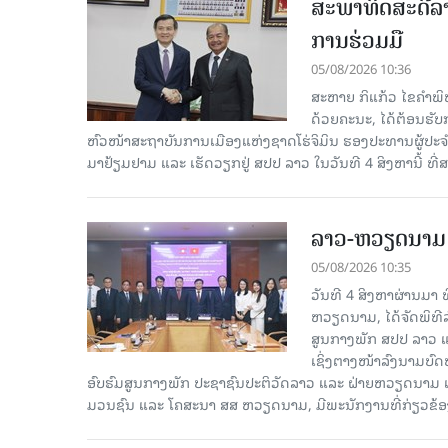
ສະພາທິດສະດີລ
ການຮ່ວມມື
05/08/2026 10:36
ສະຫາຍ ກິແກ້ວ ໄຂຄໍາພ
ດ້ວຍຄະນະ, ໄດ້ຕ້ອນຮັ
ຫົວໜ້າສະຖາບັນການເມືອງແຫ່ງຊາດໂຮ່ຈິມິນ ຮອງປະທານຜູ້ປ
ມາຢ້ຽມຢາມ ແລະ ເຮັດວຽກຢູ່ ສປປ ລາວ ໃນວັນທີ 4 ສິງຫານີ້ ທີ
ລາວ-ຫວຽດ​ນາມ ສ
05/08/2026 10:35
ວັນທີ 4 ສິງຫາຜ່ານ​ມາ
ຫວຽດນາມ, ໄດ້ຈັດພິທີລ
ສູນກາງພັກ ສປປ ລາວ ແ
ເຊິ່ງຕາງໜ້າລົງນາມບົ
ອົບຮົມສູນກາງພັກ ປະຊາຊົນປະຕິວັດລາວ ແລະ ຝ່າຍຫວຽດນາມ ແ
ມວນຊົນ ແລະ ໂຄສະນາ ສສ ຫວຽດນາມ, ມີ​ພະ​ນັກ​ງານ​ທີ່ກ່ຽວຂ້ອ