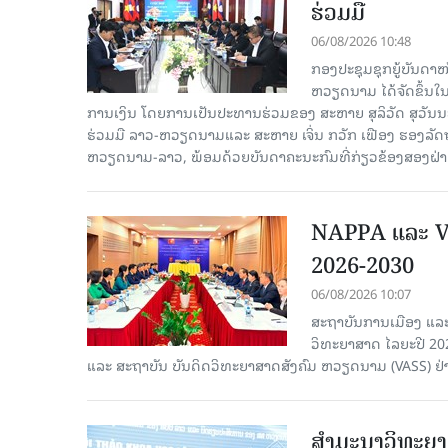
ຮ່ວມມື
06/08/2026 10:48
ກອງປະຊຸມຊຸກຍູ້ບັນດາ
ຫວຽດນາມ ໄດ້ຈັດຂຶ້ນ
ການເງິນ ໂດຍການເປັນປະທານຮ່ວມຂອງ ສະຫາຍ ສຸລິວັດ ສຸວັ
ຮ່ວມມື ລາວ-ຫວຽດນາມແລະ ສະຫາຍ ເຈິ່ນ ກວັກ ເຟືອງ ຮອງ
ຫວຽດນາມ-ລາວ, ພ້ອມດ້ວຍບັນດາຄະນະກົມທີ່ກ່ຽວຂ້ອງສອງຝ່າຍເ
NAPPA ແລະ VA
2026-2030
06/08/2026 10:07
ສະຖາບັນການເມືອງ ແລະ
ວິທະຍາສາດ ໄລຍະປີ 2
ແລະ ສະຖາບັນ ບັນດິດວິທະຍາສາດສັງຄົມ ຫວຽດນາມ (VASS) ຢ່າ
ສຳມະນາວິທະຍາສ