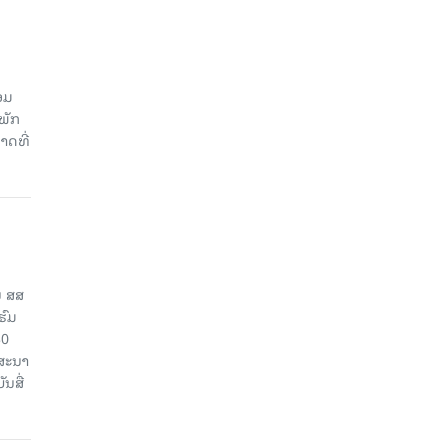
ອມ
ພັກ
າດທີ່
ນ ສສ
ຮົມ
30
ຄສະນາ
ນສື່