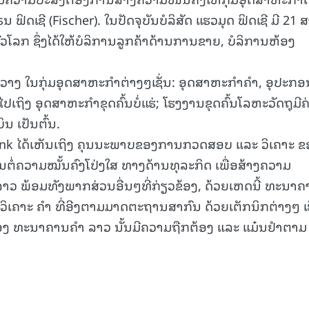
ຟິດເຊີ (Fischer). ໃນປັດຈຸບັນບໍລິສັດ ແຮວມຸດ ຟິດເຊີ ມີ 21 
ໂລກ ຊຶ່ງໄດ້ໃຫ້ບໍລິການລູກຄ້າດ້ານການຂາຍ, ບໍລິການຫ້ອງ
15.039(06-08-20
ວາງ ໃນກຸ່ມອຸດສາຫະກໍາຕ່າງໆເຊັ່ນ: ອຸດສາຫະກໍາຄໍາ, ອຸປະກອ
ນໄປເຖິງ ອຸດສາຫະກໍາຂຸດຄົ້ນບໍ່ແຮ່; ໂຮງງານຂຸດຄົ້ນໂລຫະວັດຖຸມີຄ
ນ ເປັນຕົ້ນ.
nk ໄດ້ເຫັນເຖິງ ຄຸນນະພາບຂອງການກວດສອບ ແລະ ວິເຄາະ ຂ
ັນຕໍ່ຄວາມໝັ້ນຄົງໂປ່ງໃສ ທາງດ້ານທຸລະກິດ ເພື່ອສ້າງຄວາມ
ົນລາວ ພ້ອມທັງພາກສ່ວນອື່ນໆທີ່ກ່ຽວຂ້ອງ, ດ້ວຍເຫດນີ້ ທະນາ
ບ-ວິເຄາະ ຄຳ ທີ່ອີງຕາມມາດຕະຖານສາກົນ ດ້ວຍເຕັກນິກຕ່າງໆ ເ
ອງ ທະນາຄານຄຳ ລາວ ນັ້ນມີຄວາມຖືກຕ້ອງ ແລະ ແມ໋ນຢຳຕາມ