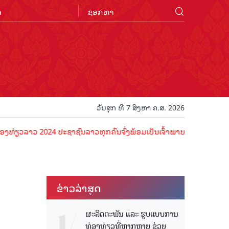
n
ວັນສຸກ ທີ 7 ສິງຫາ ຄ.ສ. 2026
ລາວ 2024 ປະຊາຊົນລາວທຸກຄົນຈົ່ງພ້ອມເປັນເຈົ້າພາບທີ່ດີ ຕ້ອນຮັບນັກທ່ອງທ
ຂ່າວ​ລ່າ​ສຸດ
ຜະລິດຕະພັນ ແລະ ຮູບແບບການ
ທ່ອງທ່ຽວທີ່ຫຼາກຫຼາຍ ຊ່ວຍ