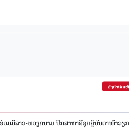
ສົ່ງຄໍາຄິດເຫ
່ວມມືລາວ-ຫວຽດນາມ ປຶກສາຫາລືຊຸກຍູ້ບັນດາໜ້າວຽກ