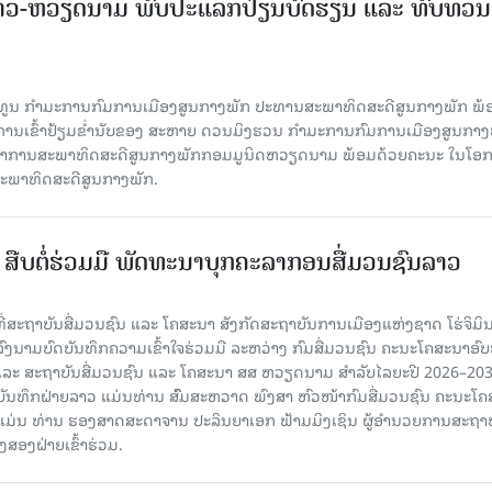
າວ-ຫວຽດນາມ ພົບປະແລກປ່ຽນບົດຮຽນ ແລະ ທົບທວນ
ິທູນ ກໍາມະການກົມການເມືອງສູນກາງພັກ ປະທານສະພາທິດສະດີສູນກາງພັກ ພ້
ບການເຂົ້າຢ້ຽມຂໍ່ານັບຂອງ ສະຫາຍ ດວນມິງຮວນ ກໍາມະການກົມການເມືອງສູນກາງ
ະຈໍາການສະພາທິດສະດີສູນກາງພັກກອມມູນິດຫວຽດນາມ ພ້ອມດ້ວຍຄະນະ ໃນໂອກ
່ສະພາທິດສະດີສູນກາງພັກ.
ືບ​ຕໍ່​ຮ່ວມ​ມື ພັດທະນາບຸກຄະລາກອນສື່ມວນຊົນລາວ
 ທີ່ສະຖາບັນສື່ມວນຊົນ ແລະ ໂຄສະນາ ສັງກັດສະຖາບັນການເມືອງແຫ່ງຊາດ ໂຮ່ຈິມິ
ົງນາມບົດບັນທຶກຄວາມເຂົ້າໃຈຮ່ວມມື ລະຫວ່າງ ກົມສື່ມວນຊົນ ຄະນະໂຄສະນາອົບ
ລະ ສະຖາບັນສື່ມວນຊົນ ແລະ ໂຄສະນາ ສສ ຫວຽດນາມ ສໍາລັບໄລຍະປີ 2026–20
ດບັນທຶກຝ່າຍລາວ ແມ່ນທ່ານ ສົົມສະຫວາດ ພົງສາ ຫົວໜ້າກົມສື່ມວນຊົນ ຄະນະໂ
ມ່ນ ທ່ານ ຮອງສາດສະດາຈານ ປະລິນຍາເອກ ຟ້າມມິງເຊິນ ຜູ້ອໍານວຍການສະຖາບັ
ງສອງຝ່າຍເຂົ້າຮ່ວມ.