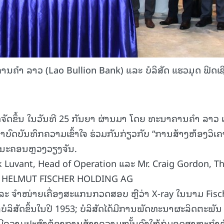
ານຄຳ ລາວ (Lao Bullion Bank) ແລະ ບໍລິສັດ ແຮວມຸດ ຟິດເຊ
ດ້ຈັດຂຶ້ນ ໃນວັນທີ 25 ກັນຍາ ຜ່ານມາ ໂດຍ ທະນາຄານຄຳ ລາວ
ນຍາບົດບັນທຶກຄວາມເຂົ້າໃຈ ຮ່ວມກັນກ່ຽວກັບ “ການສ້າງຫ້ອງວິເຄ
ດ, ນະຄອນຫຼວງວຽງຈັນ.
 Luvant, Head of Operation ແລະ Mr. Craig Gordon, T
ia HELMUT FISCHER HOLDING AG
ິດ ແລະ ຈຳໜ່າຍເຄື່ອງສະແກນກວດສອບ ຫຼືວ່າ X-ray ໃນນາມ Fisc
ງບໍລິສັດຂຶ້ນໃນປີ 1953; ບໍລິສັດໄດ້ມີການພັດທະນາຜະລິດຕະພັນ
ຕັ້ງ ມີຄວາມປະສົງຕ້ອງການສ້າງຄວາມໜັ້ນຄົງໃຫ້ກຸ່ມອຸດສາຫະກຳ