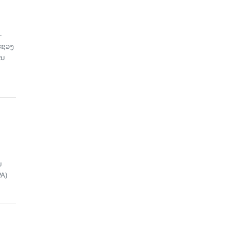
-
ະຊວງ
ານ
ນ
A)