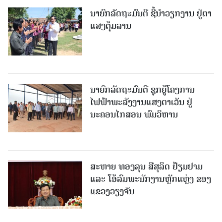
ນາຍົກລັດຖະມົນຕີ ຊີ້ນຳວຽກງານ ຢູ່ຕາ
ແສງຕຸ້ມລານ
ນາຍົກລັດຖະມົນຕີ ຊຸກຍູ້ໂຄງການ
ໄຟຟ້າພະລັງງານແສງຕາເວັນ ຢູ່
ນະຄອນໄກສອນ ພົມວິຫານ
ສະຫາຍ ທອງລຸນ ສີສຸລິດ ຢ້ຽມຢາມ
ແລະ ໂອ້ລົມພະນັກງານຫຼັກແຫຼ່ງ ຂອງ
ແຂວງວຽງຈັນ