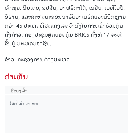
ຣັດເຊຍ, ອິນເດຍ, ສປຈີນ, ອາຟຣິກາໃຕ້, ເອຢິບ, ເອທິໂອປີ,
ອີຣານ, ແລະສະຫະນະຄອນອາຣັບອາເມຣັດແລະມີອີກຫຼາຍ
ກວ່າ 45 ປະເທດທີ່ສະແດງເຈດຈຳນົງໃນການເຂົ້າຮ່ວມກຸ່ມ
ດັ່ງກ່າວ. ກອງປະຊຸມສຸດຍອດກຸ່ມ BRICS ຄັ້ງທີ 17 ຈະຈັດ
ຂຶ້ນຢູ່ ປະເທດບຣາຊິນ.
ຂ່າວ: ກະຊວງການຕ່າງປະເທດ
ຄໍາເຫັນ