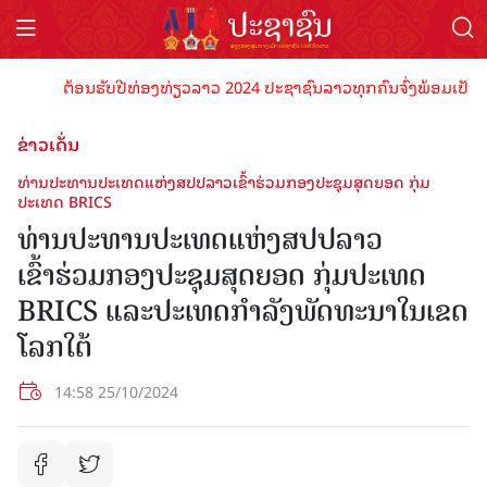
ຕ້ອນຮັບປີທ່ອງທ່ຽວລາວ 2024 ປະຊາຊົນລາວທຸກຄົນຈົ່ງພ້ອມເປັນເຈົ້າພາ
ຂ່າວເດັ່ນ
ທ່ານປະທານປະເທດແຫ່ງສປປລາວເຂົ້າຮ່ວມກອງປະຊຸມສຸດຍອດ ກຸ່ມ
ປະເທດ BRICS
ທ່ານປະທານປະເທດແຫ່ງສປປລາວ
ເຂົ້າຮ່ວມກອງປະຊຸມສຸດຍອດ ກຸ່ມປະເທດ
BRICS ແລະປະເທດກໍາລັງພັດທະນາໃນເຂດ
ໂລກໃຕ້
14:58 25/10/2024