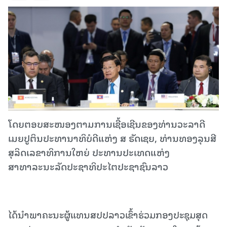
ໂດຍຕອບສະໜອງຕາມການເຊື້ອເຊີນຂອງທ່ານວະລາດີ
ເມຍປູຕິນປະທານາທິບໍດີແຫ່ງ ສ ຣັດເຊຍ, ທ່ານທອງລຸນສີ
ສຸລິດເລຂາທິການໃຫຍ່ ປະທານປະເທດແຫ່ງ
ສາທາລະນະລັດປະຊາທິປະໄຕປະຊາຊົນລາວ
ໄດ້ນຳພາຄະນະຜູ້ແທນສປປລາວເຂົ້າຮ່ວມກອງປະຊຸມສຸດ