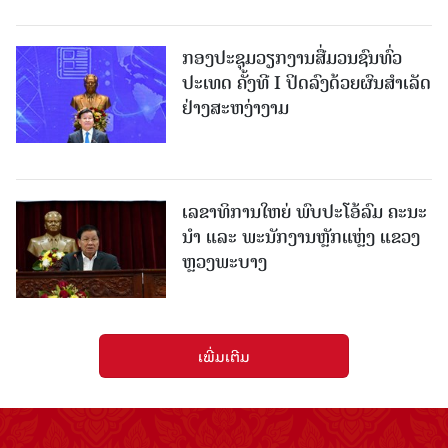
ກອງປະຊຸມວຽກງານສື່ມວນຊົນທົ່ວ
ປະເທດ ຄັ້ງທີ I ປິດລົງດ້ວຍຜົນສໍາເລັດ
ຢ່າງສະຫງ່າງາມ
ເລຂາທິການໃຫຍ່ ພົບປະໂອ້ລົມ ຄະນະ
ນໍາ ແລະ ພະນັກງານຫຼັກແຫຼ່ງ ແຂວງ
ຫຼວງພະບາງ
ເພີ່ມເຕີມ