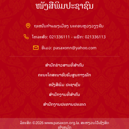
ໜັງສືພິມປະຊາຊົນ
ຖະໜົນກຳແພງເມືອງ ນະຄອນຫຼວງວຽງຈັນ
ໂທລະສັບ: 021336111 - ແຟັກ: 021336113
ອີເມວ:
pasaxonn@yahoo.com
ສຳ​ນັກ​ຂ່າວ​ສານ​ທີ່​ສຳ​ຄັນ​
ຄະນະໂຄສະນາອົບຮົມ​ສູນ​ກາງ​ພັກ
ໜັງສືພິມ ປະ​ຊາ​ຊົນ
ສຳ​ນັກ​ງານ​ທີ່​ສຳ​ຄັນ
ສຳ​ນັກ​ງານ​ປະ​ທານ​ປະ​ເທດ
ລິຂະສິດ ©2026 www.pasaxon.org.la. ສະຫງວນໄວ້ເຊິງສິດ
ທັງຫມົດ