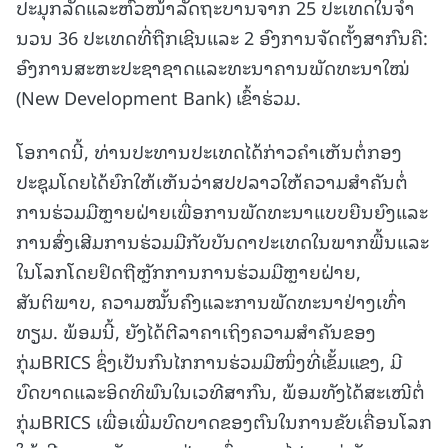
ປະມຸກລັດແລະຫົວໜ້າລັດຖະບານຈາກ 25 ປະເທດໃນຈໍາ
ນວນ 36 ປະເທດທີ່ຖືກເຊີນແລະ 2 ອົງການຈັດຕັ້ງສາກົນຄື:
ອົງການສະຫະປະຊາຊາດແລະທະນາຄານພັດທະນາໃໝ່
(New Development Bank) ເຂົ້າຮ່ວມ.
ໂອກາດນີ້, ທ່ານປະທານປະເທດໄດ້ກ່າວຄຳເຫັນຕໍ່ກອງ
ປະຊຸມໂດຍໄດ້ຍົກໃຫ້ເຫັນວ່າສປປລາວໃຫ້ຄວາມສໍາຄັນຕໍ່
ການຮ່ວມມືຫຼາຍຝ່າຍເພື່ອການພັດທະນາແບບຍືນຍົງແລະ
ການສົ່ງເສີມການຮ່ວມມືກັບບັນດາປະເທດໃນພາກພື້ນແລະ
ໃນໂລກໂດຍຢຶດຖືຫຼັກການການຮ່ວມມືຫຼາຍຝ່າຍ,
ສັນຕິພາບ, ຄວາມໝັ້ນຄົງແລະການພັດທະນາຢ່າງເທົ່າ
ທຽມ. ພ້ອມນີ້, ຍັງໄດ້ຕີລາຄາເຖິງຄວາມສຳຄັນຂອງ
ກຸ່ມBRICS ຊຶ່ງເປັນກົນໄກການຮ່ວມມືໜຶ່ງທີ່ເຂັ້ມແຂງ, ມີ
ບົດບາດແລະອິດທິພົນໃນເວທີສາກົນ, ພ້ອມທັງໄດ້ສະເໜີຕໍ່
ກຸ່ມBRICS ເພື່ອເພີ່ມບົດບາດຂອງຕົນໃນການຂັບເຄື່ອນໂລກ