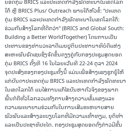
ຍອດກຸ່ມ BRICS ແລະປະເທດກຳລັງພັດທະນາໃນເຂດໂລກ
ໃຕ້ ຫຼື BRICS Plus/ Outreach ພາຍໃຕ້ຫົວຂໍ້: “ປະເທດ
ກຸ່ມ BRICS ແລະປະເທດກໍາລັງພັດທະນາໃນເຂດໂລກໃຕ້:
ຮ່ວມກັນສ້າງໂລກທີ່ດີກວ່າ” (BRICS and Global South:
Building a Better WorldTogether) ໂດຍການເປັນ
ປະທານຂອງທ່ານວະລາດີເມຍປູຕິນປະທານາທິບໍດີແຫ່ງ
ສະຫະພັນຣັດເຊຍຊຶ່ງຈັດຂຶ້ນຄຽງຄູ່ກັບກອງປະຊຸມສຸດຍອດ
ກຸ່ມ BRICS ຄັ້ງທີ 16 ໃນໄລຍະວັນທີ 22-24 ຕຸລາ 2024
ຈຸດປະສົງຂອງກອງປະຊຸມຄັ້ງນີ້ ແມ່ນເພື່ອສ້າງແຮງຊຸກຍູ້ໃຫ້
ແກ່ບັນດາປະເທດກຸ່ມ BRICS ແລະປະເທດກໍາລັງພັດທະນາ
ໃນເຂດໂລກໃຕ້ ແນໃສ່ການແກ້ໄຂບັນຫາຕົວຈິງຂອງພາກ
ພື້ນກໍຄືທົ່ວໂລກລວມທັງການສ້າງຄວາມເຂັ້ມແຂງແລະ
ຄວາມພະຍາຍາມຮ່ວມກັນໃນການເສີມຂະຫຍາຍສາຍ
ພົວພັນແລະສ້າງລະບຽບໂລກທີ່ມີຄວາມເທົ່າທຽມ, ຍຸຕິທຳ
ແລະເປັນປະຊາທິປະໄຕ. ກອງປະຊຸມສຸດຍອດດັ່ງກ່າວມີຂັ້ນ