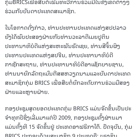
ກຸ່ມBRICSເພື່ອສືບຕໍ່ເພີ່ມທະວີການຮ່ວມມືໃນຂົງເຂດຕ່າງໆ
ຮ່ວມກັບບັນດາປະເທດສະມາຊິກ.
ໃນໂອກາດດັ່ງກ່າວ, ທ່ານປະທານປະເທດແຫ່ງສປປລາວ
ຍັງໄດ້ພົບປະສອງຝ່າຍກັບທ່ານວະລາດີເມຍປູຕິນ
ປະທານາທິບໍດີແຫ່ງສະຫະພັນຣັດເຊຍ, ທ່ານສີຈິ້ນຜິງ
ປະທານປະເທດແຫ່ງສປຈີນ, ທ່ານປະທານາທິບໍດີ
ກາຊັກສະຖານ, ທ່ານປະທານາທິບໍດີອາແຊັກບາຍຊານ,
ທ່ານນາຍົກລັດຖະມົນຕີສສຫວຽດນາມແລະບັນດາປະເທດ
ສະມາຊິກກຸ່ມ BRICS ເພື່ອສືບຕໍ່ຍົກລະດັບການຮ່ວມມືສອງ
ຝ່າຍແລະຫຼາຍຝ່າຍ.
ກອງປະຊຸມສຸດຍອດປະເທດກຸ່ມ BRICS ແມ່ນຈັດຂຶ້ນເປັນປະ
ຈໍາທຸກປີຊຶ່ງເລີ່ມມາແຕ່ປີ 2009, ກອງປະຊຸມຄັ້ງຜ່ານມາ
ແມ່ນຄັ້ງທີ 15 ຈັດຂຶ້ນຢູ່ ປະເທດອາຟຣິກາໃຕ້. ປັດຈຸບັນ, ກຸ່ມ
BRICS ປະກອບດ້ວຍສະມາຊິກ 9 ປະເທດຄື: ບຣາຊິນ,