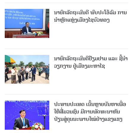
ນາຍົກລັດຖະມົນຕີ ພົບປະໂອ້ລົມ ການ
ນຳຫຼັກແຫຼ່ງເມືອງໄຊບົວທອງ
ນາຍົກລັດຖະມົນຕີຢ້ຽມຢາມ ແລະ ຊີ້ນຳ
ວຽກງານ ຢູ່ເມືອງມະຫາໄຊ
ປະທານປະເທດ ເນັ້ນຫຼາຍບັນຫາເພື່ອ
ໃຫ້ສື່ມວນຊົນ ມີການພັດທະນາຫັນ
ປ່ຽນສູ່ຄຸນນະພາບໃໝ່ຢ່າງແຂງແຮງ