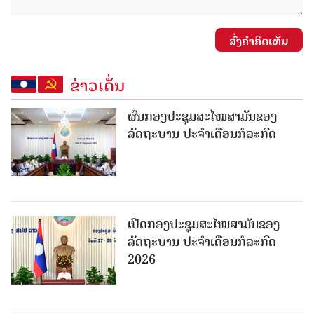
ສົ່ງຄໍາຄິດເຫັນ
ຂ່າວເດັ່ນ
ຜົນກອງປະຊຸມສະໄໝສາມັນຂອງ
ລັດຖະບານ ປະຈຳເດືອນກໍລະກົດ
ເປີດກອງປະຊຸມສະໄໝສາມັນຂອງ
ລັດຖະບານ ປະຈໍາເດືອນກໍລະກົດ
2026