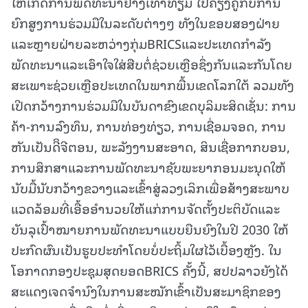
ໃຫ້ເກີດການພັດທະນາຢ່າງເທົ່າທຽມ ໄປຄຽງຄູ່ກັບການ
ຍົກສູງການຮ່ວມມືໃນລະດັບຕ່າງໆ ທັງໃນຂອບສອງຝ່າຍ
ແລະຫຼາຍຝ່າຍລະຫວ່າງກຸ່ມBRICSແລະປະເທດກໍາລັງ
ພັດທະນາແລະເອົາໃຈໃສ່ສືບຕໍ່ຊ່ວຍເຫຼືອຊຶ່ງກັນແລະກັນໂດຍ
ສະເພາະຊ່ວຍເຫຼືອປະເທດໃນພາກພື້ນເຂດໂລກໃຕ້ ລວມທັງ
ເປີດກວ້າງການຮ່ວມມືໃນບັນດາຂົງເຂດບຸລິມະສິດເຊັ່ນ: ການ
ຄ້າ-ການລົງທຶນ, ການທ່ອງທ່ຽວ, ການເຊື່ອມຈອດ, ການ
ຫັນເປັນດີິຈີຕອນ, ພະລັງງານສະອາດ, ສິນເຊື່ອກາກບອນ,
ການສຶກສາແລະການພັດທະນາຊັບພະຍາກອນມະນຸດໃຫ້
ນັບມື້ນັບກວ້າງຂວາງແລະເຂົ້າສູ່ລວງເລິກເພື່ອສ້າງສະພາບ
ແວດລ້ອມທີ່ເອື້ອອຳນວຍໃຫ້ແກ່ການຈັດຕັ້ງປະຕິບັດແລະ
ບັນລຸເປົ້າໝາຍການພັດທະນາແບບຍືນຍົງໃນປີ 2030 ໃຫ້
ປະກົດຜົນເປັນຮູບປະທໍາໂດຍບໍ່ປະຖິ້ມໃຜໄວ້ເບື້ອງຫຼັງ. ໃນ
ໂອກາດກອງປະຊຸມສຸດຍອດBRICS ຄັ້ງນີ້, ສປປລາວຍັງໄດ້
ສະແດງເຈດຈຳນົງໃນການສະໝັກເຂົ້າເປັນສະມາຊິກຂອງ