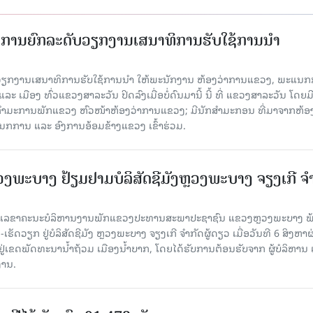
ັດການຍົກລະດັບວຽກງານເສນາທິການຮັບໃຊ້ການນໍາ
ັບວຽກງານເສນາທິການຮັບໃຊ້ການນໍາ ໃຫ້ພະນັກງານ ຫ້ອງວ່າການແຂວງ, ພະແນກ
 ເມືອງ ທົ່ວແຂວງສາລະວັນ ປິດລົງເມື່ອ​ບໍ່​ດົນ​ມາ​ນີ້ ນີ້ ທີ່ ແຂວງສາລະວັນ ໂດຍ​ມ
ກຳມະການພັກແຂວງ ຫົວໜ້າຫ້ອງວ່າການແຂວງ; ມີນັກສຳມະກອນ ທີ່ມາຈາກຫ້ອງ
ກການ ແລະ ອົງການອ້ອມຂ້າງແຂວງ ເຂົ້າຮ່ວມ.
ະບາງ ຢ້ຽມ​ຢາມບໍ​ລິ​ສັດຊີມັງຫຼວງພະບາງ ຈຽງເກີ ຈໍ
ົງ ເລ​ຂາ​ຄະ​ນະ​ບໍ​ລິ​ຫານ​ງານ​ພັກແຂວງປະທານສະພາປະຊາຊົນ ແຂວງຫຼວງພະບາງ 
ັດວຽກ ຢູ່ບໍລິສັດຊີມັງ ຫຼວງພະບາງ ຈຽງເກີ ຈໍາກັດຜູ້ດຽວ ເມື່ອ​ວັນ​ທີ 6 ສິງ​ຫາ​ຜ
ຕັ້ງຢູ່ເຂດພັດທະນານ້ຳຖ້ວມ ເມືອງນໍ້າບາກ, ໂດຍໄດ້ຮັບການຕ້ອນຮັບຈາກ ຜູ້ບໍລິຫານ
ານ.