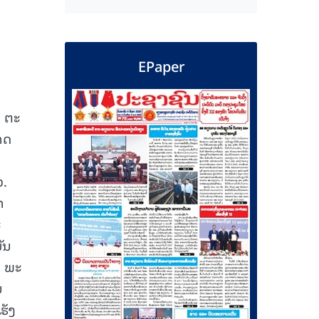
EPaper
 ຕະ
າດ
ວ.
າ
ະ
ັນ
: ພະ
ນ
ຮັງ