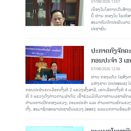
07/08/2026 13:07
ເນື່ອງໃນໂອກາດວັນສ້າງຕ
ນີ້ ທ່ານ ທອງໃບ ໂພທິ
ສະມາຄົມນັກປະພັນລາວ ໄ
ປະຊາຊົນ.
ປະກາດກົງຈັກຄະ
ກອນປະຈໍາ 3 ເຂດ
07/08/2026 12:56
ທ່ານ ກອງແກ້ວ ໄຊສົ
ແຫ່ງຊາດ (ຄປຈສພຊ) ໄດ
ກອນປະຈໍາເຂດເລືອກຕັ້ງທີ 2 ແຂວງຜົ້ງສາລີ, ເຂດເລືອກຕັ້ງທີ 4
ທີ່ 3 ແຂວງດັ່ງກ່າວຕາມລຳດັບ; ເຂົ້າຮ່ວມມີບັນດາທ່ານເລ
ກໍາມະການປົກຄອງແຂວງ; ຄະນະປະຈໍາ ແລະ ກໍາມະການພັກແຂວງ
ຕັ້ງ, ສະມາຊິກສະພາປະຊາຊົນແຂວງ (ສສຂ); ພະແນກການອ້ອມຂ