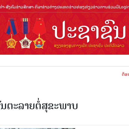
ຳ-ສັງຄົມ
ຂ່າວສືກສາ-ກິລາ
ຂ່າວຕ່າງປະເທດ
ຂ່າວທ່ອງທ່ຽວ
ຂ່າວການຮ່ວມມື
Logi
ຕ້ອນຮັບປີທ່
ັນຕະລາຍຕໍ່ສຸຂະພາບ