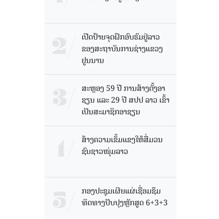
ເປີດປ້າຍຈຸດຝຶກອົບຮົມຢູ່ລາວ
ຂອງສະຖາບັນການຊ່າງແຂວງ
ຢູນນານ
ສະຫຼອງ 59 ປີ ການສ້າງຕັ້ງອາ
ຊຽນ ແລະ 29 ປີ ສປປ ລາວ ເຂົ້າ
ເປັນສະມາຊິກອາຊຽນ
ສ້າງຄວາມເຂັ້ມແຂງໃຫ້ສື່ມວນ
ຊົນຊາວໜຸ່ມລາວ
ກອງປະຊຸມເຜີຍແຜ່ເຊື່ອມຊຶມ
ທິດທາງປັບປຸງຫຼັກສູດ 6+3+3