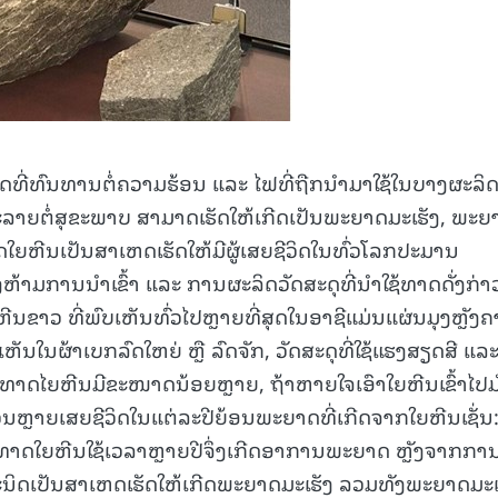
ທົນທານຕໍ່ຄວາມຮ້ອນ ແລະ ໄຟທີ່ຖືກນໍາມາໃຊ້ໃນບາງຜະລິດ
ລາຍຕໍ່ສຸຂະພາບ ສາມາດເຮັດໃຫ້ເກີດເປັນພະຍາດມະເຮັງ, ພະຍ
ດໃຍຫີນເປັນສາເຫດເຮັດໃຫ້ມີຜູ້ເສຍຊີວິດໃນທົ່ວໂລກປະມານ
່ງຫ້າມການນຳເຂົ້າ ແລະ ການຜະລິດວັດສະດຸທີ່ນໍາໃຊ້ທາດດັ່ງກ່າ
າວ ທີ່ພົບເຫັນທົ່ວໄປຫຼາຍທີ່ສຸດໃນອາຊີແມ່ນແຜ່ນມຸງຫຼັງຄ
ບເຫັນໃນຜ້າເບກລົດໃຫຍ່ ຫຼື ລົດຈັກ, ວັດສະດຸທີ່ໃຊ້ແຮງສຽດສີ ແລ
ຂອງທາດໄຍຫີນມີຂະໜາດນ້ອຍຫຼາຍ, ຖ້າຫາຍໃຈເອົາໃຍຫີນເຂົ້າໄປມ
ຼາຍເສຍຊີວິດໃນແຕ່ລະປີຍ້ອນພະຍາດທີ່ເກີດຈາກໃຍຫີນເຊັ່ນ
ທາດໃຍຫີນໃຊ້ເວລາຫຼາຍປີຈຶ່ງເກີດອາການພະຍາດ ຫຼັງຈາກກາ
ິດເປັນສາເຫດເຮັດໃຫ້ເກີດພະຍາດມະເຮັງ ລວມທັງພະຍາດມະເ