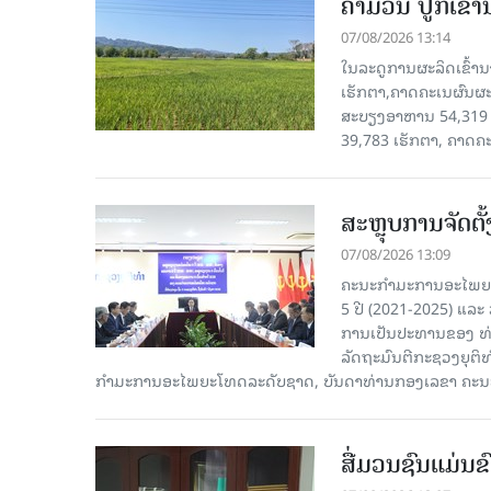
ຄໍາມ່ວນ ປູກເຂົ້
07/08/2026 13:14
ໃນລະດູການຜະລິດເຂົ້ານ
ເຮັກຕາ,ຄາດຄະເນຜົນຜະ
ສະບຽງອາຫານ 54,319 ເ
39,783 ເຮັກຕາ, ຄາດຄ
ສະຫຼຸບການຈັດຕ
07/08/2026 13:09
ຄະນະກຳມະການອະໄພຍະໂ
5 ປີ (2021-2025) ແລະ 
ການເປັນປະທານຂອງ ທ່
ລັດຖະມົນຕີກະຊວງຍຸຕ
ກໍາມະການອະໄພຍະໂທດລະດັບຊາດ, ບັນດາທ່ານກອງເລຂາ ຄະນະ
ສື່ມວນຊົນແມ່ນຂົ