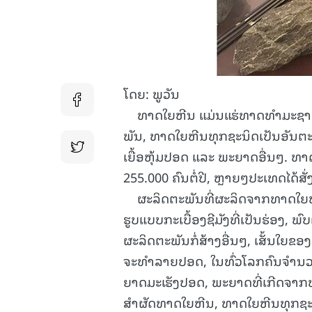
ໂດຍ: ພູວັນ
ທາດໃຍຫີນ ແມ່ນແຮ່ທາດທຳມະຊາດທີ່
ພັນ, ທາດໃຍຫີນທຸກຊະນິດເປັນອັນຕະ
ເຍື້ອຫຸ້ມປອດ ແລະ ພະຍາດອື່ນໆ. ທາ
255.000 ຄົນຕໍ່ປີ, ຫຼາຍໆປະເທດໄດ້ສັ
ຜະລິດຕະພັນທີ່ຜະລິດຈາກທາດໃຍຫີນຂ
ຮູບແບບກະເບື້ອງຊີມັງທີ່ເປັນຮ່ອງ, ພົ
ຜະລິດຕະພັນກໍ່ສ້າງອື່ນໆ, ເສັ້ນໃຍ
ຈະທຳລາຍປອດ, ໃນທົ່ວໂລກຄົນຈຳນວນຫ
ຍາດມະເຮັງປອດ, ພະຍາດທີ່ເກີດຈາກ
ສຳຜັດທາດໃຍຫີນ, ທາດໃຍຫີນທຸກຊະນ