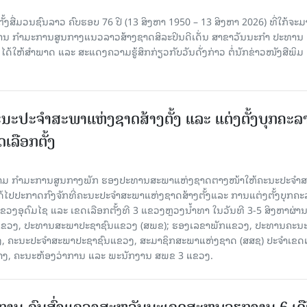
ັ້ງສື່ມວນຊົນລາວ ຄົບຮອບ 76 ປີ (13 ສິງຫາ 1950 – 13 ສິງຫາ 2026) ທີ່ໃກ້ຈະມ
ສານ ກໍາມະການສູນກາງແນວລາວສ້າງຊາດສິລະປິນດີເດັ່ນ ສາຂາວັນນະກໍາ ປະທານ
ດ້ໃຫ້ສໍາພາດ ແລະ ສະແດງຄວາມຮູ້ສຶກກ່ຽວກັບວັນດັ່ງກ່າວ ຕໍ່ນັກຂ່າວໜັງສືພິມ
ນະປະຈໍາສະພາແຫ່ງຊາດສ້າງຕັ້ງ ແລະ ແຕ່ງຕັ້ງບຸກຄະລ
ເລືອກຕັ້ງ
ງຄາມ ກຳມະການສູນກາງພັກ ຮອງປະທານສະພາແຫ່ງຊາດຕາງໜ້າໃຫ້ຄະນະປະຈໍາ
້ໄປປະກາດກົງຈັກທີ່ຄະນະປະຈໍາສະພາແຫ່ງຊາດສ້າງຕັ້ງແລະ ການແຕ່ງຕັ້ງບຸກຄະ
 ແຂວງອຸດົມໄຊ ແລະ ເຂດເລືອກຕັ້ງທີ 3 ແຂວງຫຼວງນ້ຳທາ ໃນວັນທີ 3-5 ສິງຫາຜ່ານ
ຂາພັກແຂວງ, ປະທານສະພາປະຊາຊົນແຂວງ (ສພຂ); ຮອງເລຂາພັກແຂວງ, ປະທານຄະນ
, ຄະນະປະຈໍາສະພາປະຊາຊົນແຂວງ, ສະມາຊິກສະພາແຫ່ງຊາດ (ສສຊ) ປະຈໍາເຂດເ
້າງ, ຄະນະຫ້ອງວ່າການ ແລະ ພະນັກງານ ສພຂ 3 ແຂວງ.