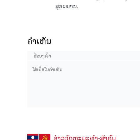
ສຸຂະພາບ.
ຄໍາເຫັນ
ຂ່າວວັດທະນະທຳ-ສັງຄົມ