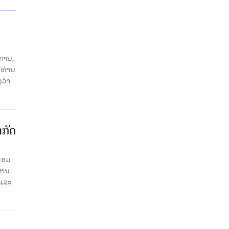
ການ,
ີທ່ານ
ວ່າ
າກັດ
ພ້ອມ
່ານ​
 ແລະ