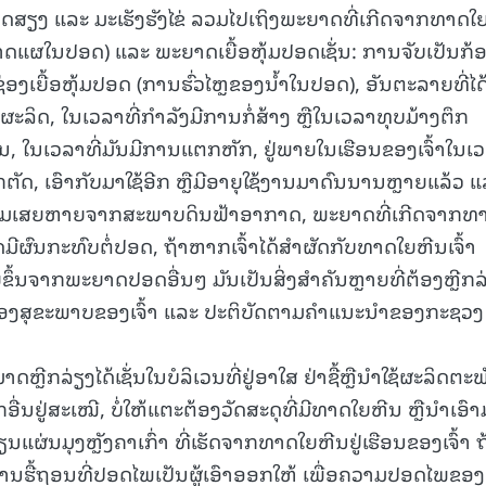
ຫຼອດສຽງ ແລະ ມະເຮັງຮັງໄຂ່ ລວມໄປເຖິງພະຍາດທີ່ເກີດຈາກທາດໃ
15.040(07-08-20
າດແຜໃນປອດ) ແລະ ພະຍາດເຍື້ອຫຸ້ມປອດເຊັ່ນ: ການຈັບເປັນກ້
ໃນຊ່ອງເຍື້ອຫຸ້ມປອດ (ການຮົ່ວໄຫຼຂອງນໍ້າໃນປອດ), ອັນຕະລາຍທີ່ໄດ
ິດ, ໃນເວລາທີ່ກຳລັງມີການກໍ່ສ້າງ ຫຼືໃນເວລາທຸບມ້າງຕຶກ
ີນ, ໃນເວລາທີ່ມັນມີການແຕກຫັກ, ຢູ່ພາຍໃນເຮືອນຂອງເຈົ້າໃນເ
ກຕັດ, ເອົາກັບມາໃຊ້ອີກ ຫຼືມີອາຍຸໃຊ້ງານມາດົນນານຫຼາຍແລ້ວ 
ບຄວາມເສຍຫາຍຈາກສະພາບດິນຟ້າອາກາດ, ພະຍາດທີ່ເກີດຈາກທ
ຜົນກະທົບຕໍ່ປອດ, ຖ້າຫາກເຈົ້າໄດ້ສຳຜັດກັບທາດໃຍຫີນເຈົ້າ
ຶ້ນຈາກພະຍາດປອດອື່ນໆ ມັນເປັນສິ່ງສຳຄັນຫຼາຍທີ່ຕ້ອງຫຼີກລ
້ອງສຸຂະພາບຂອງເຈົ້າ ແລະ ປະຕິບັດຕາມຄຳແນະນຳຂອງກະຊວງ
່ຽງໄດ້ເຊັ່ນໃນບໍລິເວນທີ່ຢູ່ອາໃສ ຢ່າຊື້ຫຼືນໍາໃຊ້ຜະລິດຕະພັ
່ນຢູ່ສະເໝີ, ບໍ່ໃຫ້ແຕະຕ້ອງວັດສະດຸທີ່ມີທາດໃຍຫີນ ຫຼືນໍາເອົ
ປ່ຽນແຜ່ນມຸງຫຼັງຄາເກົ່າ ທີ່ເຮັດຈາກທາດໃຍຫີນຢູ່ເຮືອນຂອງເຈົ້າ ຖ
ິທີການຮື້ຖອນທີ່ປອດໄພເປັນຜູ້ເອົາອອກໃຫ້ ເພື່ອຄວາມປອດໄພຂອງ