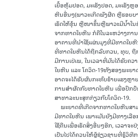
ເຍື້ອຫຸ້ມປອດ, ມະເຮັງປອດ, ມະເຮັງ
ຫີນອື່ນໆ(ພາວະເກີດພັງຜືດ ຫຼືຮອຍບ
ເຮັດໃຫ້ຂຸ້ນ ຫຼືໜາຂຶ້ນຫຼືພາວະມີນໍ້າ
ຈາກທາດໃຍຫີນ ກໍຄືໃນລະຫວ່າງການຜະລ
ອາຄານທີ່ນໍາໃຊ້ແຜ່ນມຸງທີ່ມີທາດໃຍຫ
ທີ່ທາດໃຍຫີນໄດ້ຖືກລົບກວນ, ທຸບ, ຖື
ມີການເປ່ເພ, ໃນເວລາທີ່ມັນໄດ້ຮັ
ໃຍຫີນ ແລະ ໂຄວິດ-19ທັງສອງພະຍາດມີ
ອາດຈະໄດ້ຮັບຜົນກະທົບຮ້າຍແຮງຫຼາຍຂ
ການສຳຜັດກັບທາດໃຍຫີນ ເພື່ອປົກປ
ສາທາລະນະສຸກກ່ຽວກັບໂຄວິດ-19.
ພະຍາດທີ່ເກີດຈາກທາດໃຍຫີນສາມາດຫຼີກລ
ມີທາດໃຍຫີນ ເພາະມັນຍັງມີທາງເລືອກອື
ໃຊ້ຄືນເພື່ອເຮັດສິ່ງອື່ນໆອີກ, ເວລາຈະ
ເປັນໄປໄດ້ຄວນໃຫ້ຜູ້ຊ່ຽວຊານທີ່ຮູ້ວ