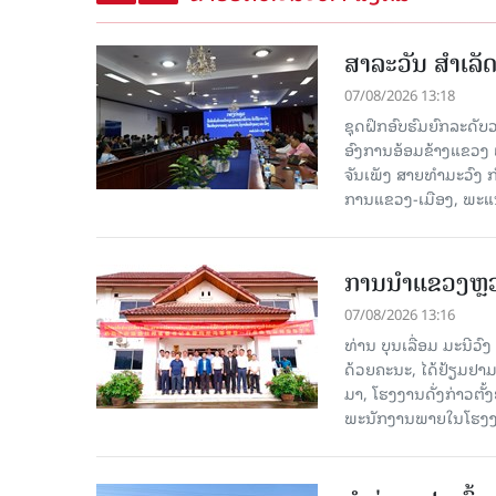
ສາລະວັນ ສໍາເລ
07/08/2026 13:18
ຊຸດຝຶກອົບຮົມຍົກລະດ
ອົງການອ້ອມຂ້າງແຂວງ ແລະ
ຈັນເພັງ ສາຍທຳມະວົງ 
ການແຂວງ-ເມືອງ, ພະແນ
ການນຳແຂວງຫຼວງພ
07/08/2026 13:16
ທ່ານ ບຸນເລື່ອມ ມະນີວ
ດ້ວຍຄະນະ, ໄດ້ຢ້ຽມຢາມ-ເຮ
ມາ, ໂຮງ​ງານ​ດັ່ງ​ກ່າວ
ພະນັກງານພາຍໃນໂຮງງ