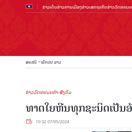
ຂ່າວເດັ່ນ
ຂ່າວການເມືອງ
ຂ່າວເສດຖະກິດ
ຂ່າວວັດທະນະທ
ສະເໜີ
ພັກປປ ລາວ
ຂ່າວວັດທະນະທຳ-ສັງຄົມ
ທາດໃຍຫີນທຸກຊະນິດເປັນອ
10:32 07/05/2024