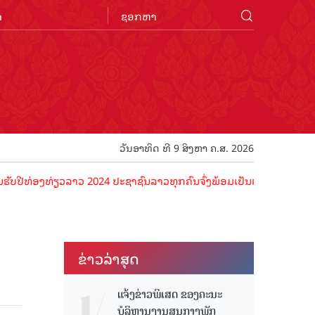
n
ວັນອາທິດ ທີ 9 ສິງຫາ ຄ.ສ. 2026
ອງທ່ຽວລາວ 2024 ປະຊາຊົນລາວທຸກຄົນຈົ່ງພ້ອມເປັນເຈົ້າພາບທີ່ດີ ຕ້ອນຮັບນັ
ຂ່າວ​ລ່າ​ສຸດ
ແຈ້ງຂ່າວພິເສດ ຂອງຄະນະ
ບໍລິຫານງານສູນກາງພັກ