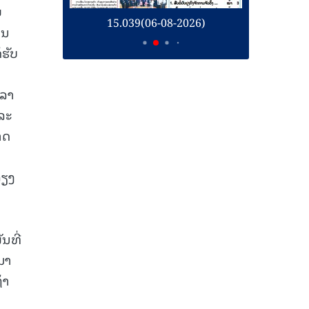
ຍ
26)
15.039(06-08-2026)
1
ອນ
້ຮັບ
ວລາ
ແລະ
າດ
່ຽງ
ນທີ່
າມາ
້າ