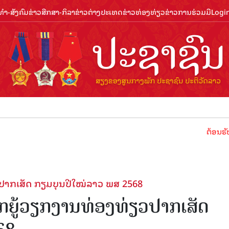
ຳ-ສັງຄົມ
ຂ່າວສືກສາ-ກິລາ
ຂ່າວຕ່າງປະເທດ
ຂ່າວທ່ອງທ່ຽວ
ຂ່າວການຮ່ວມມື
Logi
ຕ້ອນຮັບປີທ່ອງທ
ວປາກເສັດ ກຽມບຸນປີໃໝ່ລາວ ພສ 2568
ກຍູ້ວຽກງານທ່ອງທ່ຽວປາກເສັດ