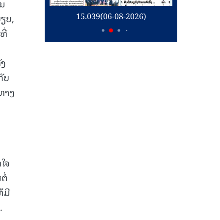
ານ
26)
15.039(06-08-2026)
1
ບຽບ,
ີ່
ັງ
ກັບ
ນທາງ
າໃຈ
ໍ່
້ມີ
.