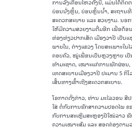
ການລົງເຄື່ອນໄຫວຄັ້ງນີ້, ແມ່ນໄດ້ຕ
ບ່ອນນັ່ງຫຼິ້ນ, ບ່ອນຫຼິ້ນນ້ຳ, ສະຖານ
ສະດວກສະບາຍ ແລະ ສວຍງາມ. ນອກຈາກ
ໃຫ້ມີຄວາມສວຍງາມຕື່ມອີກ ເພື່ອຕ້ອນ
ທ່ອງທ່ຽວປາກເສັດ ເມືອງວາປີ ເປັນແຫ
ພາຍໃນ, ຕ່າງແຂວງ ໂດຍສະເພາະໃນໄລຍ
ຄອບຄົວ, ໝູ່ເພື່ອນເປັນຫຼວງຫຼາຍ ເປ
ທຳມະຊາດ, ເໝາະແກ່ການພັກຜ່ອນ, ຫຼິ
ເທດສະບານເມືອງວາປີ ປະມານ 5 ກິໂລ
ເສັ້ນທາງເຂົ້າເຖີງສະດວກສະບາຍ.
ໂອກາດດັ່ງກ່າວ, ທ່ານ ມະໄລວອນ ສີປະ
ໃສ່ ຕໍ່ກັບການຮັກສາຄວາມປອດໄພ ຂອງນ
ກັບການສະເຫຼີມສະຫຼອງປີໃໝ່ລາວ ຮັ
ຄວາມເໝາະສົມ ແລະ ສອດຄ່ອງຕາມ