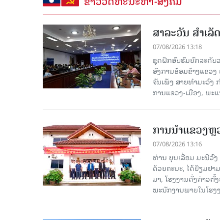
ຂ່າວວັດທະນະທຳ-ສັງຄົມ
ສາລະວັນ ສໍາເລ
07/08/2026 13:18
ຊຸດຝຶກອົບຮົມຍົກລະດ
ອົງການອ້ອມຂ້າງແຂວງ ແລະ
ຈັນເພັງ ສາຍທຳມະວົງ 
ການແຂວງ-ເມືອງ, ພະແນ
ການນຳແຂວງຫຼວງພ
07/08/2026 13:16
ທ່ານ ບຸນເລື່ອມ ມະນີວ
ດ້ວຍຄະນະ, ໄດ້ຢ້ຽມຢາມ-ເຮ
ມາ, ໂຮງ​ງານ​ດັ່ງ​ກ່າວ
ພະນັກງານພາຍໃນໂຮງງ