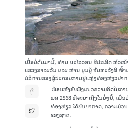
ເມື່ອບໍ່ດົນມານີ້, ທ່ານ ມະໄລວອນ ສີປະເສີດ ຫ
ແຂວງສາລະວັນ ແລະ ທ່ານ ບຸນຍູ້ ຈັນທະລັງສີ ເຈົ້
ບໍລິການຂອງຜູ້ປະກອບການຢູ່ແຫຼ່ງທ່ອງທ່ຽວປາກເ
ພ້ອມທັງຮັບຟັງແນວຄວາມຄິດໃນການຈ
ພສ 2568 ທີ່ຈະມາເຖີງໃນມໍ່ໆນີ້, 
ທ່ອງທ່ຽວ ໄດ້ບັນຍາກາດ, ຄວາມມ່ວນ
ຂອງຊາດ.