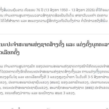
ັ້ງສື່ມວນຊົນລາວ ຄົບຮອບ 76 ປີ (13 ສິງຫາ 1950 – 13 ສິງຫາ 2026) ທີ່ໃກ້ຈະມ
ສານ ກໍາມະການສູນກາງແນວລາວສ້າງຊາດສິລະປິນດີເດັ່ນ ສາຂາວັນນະກໍາ ປະທານ
ດ້ໃຫ້ສໍາພາດ ແລະ ສະແດງຄວາມຮູ້ສຶກກ່ຽວກັບວັນດັ່ງກ່າວ ຕໍ່ນັກຂ່າວໜັງສືພິມ
ນະປະຈໍາສະພາແຫ່ງຊາດສ້າງຕັ້ງ ແລະ ແຕ່ງຕັ້ງບຸກຄະລ
ເລືອກຕັ້ງ
ງຄາມ ກຳມະການສູນກາງພັກ ຮອງປະທານສະພາແຫ່ງຊາດຕາງໜ້າໃຫ້ຄະນະປະຈໍາ
້ໄປປະກາດກົງຈັກທີ່ຄະນະປະຈໍາສະພາແຫ່ງຊາດສ້າງຕັ້ງແລະ ການແຕ່ງຕັ້ງບຸກຄະ
 ແຂວງອຸດົມໄຊ ແລະ ເຂດເລືອກຕັ້ງທີ 3 ແຂວງຫຼວງນ້ຳທາ ໃນວັນທີ 3-5 ສິງຫາຜ່ານ
ຂາພັກແຂວງ, ປະທານສະພາປະຊາຊົນແຂວງ (ສພຂ); ຮອງເລຂາພັກແຂວງ, ປະທານຄະນ
, ຄະນະປະຈໍາສະພາປະຊາຊົນແຂວງ, ສະມາຊິກສະພາແຫ່ງຊາດ (ສສຊ) ປະຈໍາເຂດເ
້າງ, ຄະນະຫ້ອງວ່າການ ແລະ ພະນັກງານ ສພຂ 3 ແຂວງ.