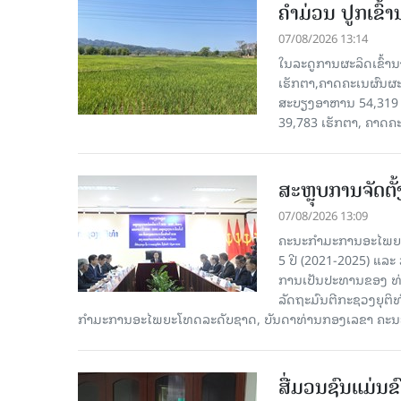
ຄໍາມ່ວນ ປູກເຂົ້
07/08/2026 13:14
ໃນລະດູການຜະລິດເຂົ້ານ
ເຮັກຕາ,ຄາດຄະເນຜົນຜະ
ສະບຽງອາຫານ 54,319 ເ
39,783 ເຮັກຕາ, ຄາດຄ
ສະຫຼຸບການຈັດຕ
07/08/2026 13:09
ຄະນະກຳມະການອະໄພຍະໂ
5 ປີ (2021-2025) ແລະ 
ການເປັນປະທານຂອງ ທ່
ລັດຖະມົນຕີກະຊວງຍຸຕ
ກໍາມະການອະໄພຍະໂທດລະດັບຊາດ, ບັນດາທ່ານກອງເລຂາ ຄະນະ
ສື່ມວນຊົນແມ່ນຂົ