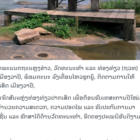
ົວໜ້າພະແນກຖະແຫຼງຂ່າວ, ວັດທະນະທໍາ ແລະ ທ່ອງທ່ຽວ (ຖວທ)
າເມືອງວາປີ, ພ້ອມຄະນະ ລົງເຄື່ອນໄຫວຊຸກຍູ້, ຕິດຕາມການໃຫ້
ສັດ ເມືອງວາປີ,
ັດສັນແຫຼ່ງທ່ອງທ່ຽວປາກເສັດ ເພື່ອຕ້ອນຮັບເທສະການປີໃໝ
ເພື່ອອໍານວຍຄວາມສະດວກ, ຄວາມປອດໄພ ແລະ ຮັບປະກັນການມາ
ຊື່ນ ແລະ ຮັກສາໄດ້ດ້ານວັດທະນະທຳ, ຮີດຄອງປະເພນີອັນດິງາ