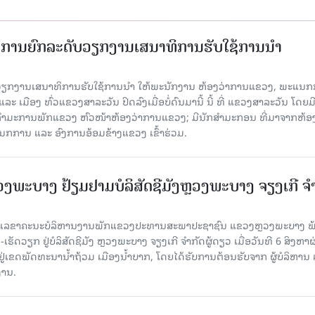
ັດການຍົກລະດັບວຽກງານເສນາທິການຮັບໃຊ້ການນໍາ
ັບວຽກງານເສນາທິການຮັບໃຊ້ການນໍາ ໃຫ້ພະນັກງານ ຫ້ອງວ່າການແຂວງ, ພະແນກ
 ເມືອງ ທົ່ວແຂວງສາລະວັນ ປິດລົງເມື່ອ​ບໍ່​ດົນ​ມາ​ນີ້ ນີ້ ທີ່ ແຂວງສາລະວັນ ໂດຍ​ມ
ກຳມະການພັກແຂວງ ຫົວໜ້າຫ້ອງວ່າການແຂວງ; ມີນັກສຳມະກອນ ທີ່ມາຈາກຫ້ອງ
ກການ ແລະ ອົງການອ້ອມຂ້າງແຂວງ ເຂົ້າຮ່ວມ.
ະບາງ ຢ້ຽມ​ຢາມບໍ​ລິ​ສັດຊີມັງຫຼວງພະບາງ ຈຽງເກີ ຈໍ
ົງ ເລ​ຂາ​ຄະ​ນະ​ບໍ​ລິ​ຫານ​ງານ​ພັກແຂວງປະທານສະພາປະຊາຊົນ ແຂວງຫຼວງພະບາງ 
ັດວຽກ ຢູ່ບໍລິສັດຊີມັງ ຫຼວງພະບາງ ຈຽງເກີ ຈໍາກັດຜູ້ດຽວ ເມື່ອ​ວັນ​ທີ 6 ສິງ​ຫາ​ຜ
ຕັ້ງຢູ່ເຂດພັດທະນານ້ຳຖ້ວມ ເມືອງນໍ້າບາກ, ໂດຍໄດ້ຮັບການຕ້ອນຮັບຈາກ ຜູ້ບໍລິຫານ
ານ.