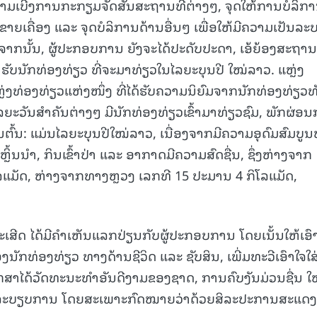
ິດຕາມເບີ່ງການກະກຽມຈັດສັນສະຖານທີ່ຕ່າງໆ, ຈຸດໃຫ້ການບໍລິກ
15.040(07-08-20
ທີ່ຂາຍເຄື່ອງ ແລະ ຈຸດບໍລິການດ້ານອື່ນໆ ເພື່ອໃຫ້ມີຄວາມເປັນລະ
ນັ້ນ, ຜູ້ປະກອບການ ຍັງຈະໄດ້ປະດັບປະດາ, ເອ້ຍ້ອງສະຖານທ
ຮັບນັກທ່ອງທ່ຽວ ທີ່ຈະມາທ່ຽວໃນໄລຍະບຸນປີ ໃໝ່ລາວ. ແຫຼ່ງ
ຼ່ງທ່ອງທ່ຽວແຫ່ງໜຶ່ງ ທີ່ໄດ້ຮັບຄວາມນິຍົມຈາກນັກທ່ອງທ່ຽວທ
ະວັນສຳຄັນຕ່າງໆ ມີນັກທ່ອງທ່ຽວເຂົ້າມາທ່ຽວຊົມ, ພັກຜ່ອນ
ັນຕົ້ນ: ແມ່ນໄລຍະບຸນປີໃໝ່ລາວ, ເນື່ອງຈາກມີຄວາມອຸດົມສົມບູ
້ນນຳ, ກິນເຂົ້າປ່າ ແລະ ອາກາດມີຄວາມສົດຊື່ນ, ຊຶ່ງຫ່າງຈາກ
ແມັດ, ຫ່າງຈາກທາງຫຼວງ ເລກທີ 15 ປະມານ 4 ກິໂລແມັດ,
ເສີດ ໄດ້ມີຄໍາເຫັນແລກປ່ຽນກັບຜູ້ປະກອບການ ໂດຍເນັ້ນໃຫ້ເອົ
ັກທ່ອງທ່ຽວ ທາງດ້ານຊີວິດ ແລະ ຊັບສິນ, ເພີ່ມທະວີເອົາໃຈໃສ່ຕ
ກສາໄດ້ວັດທະນະທຳອັນດີງາມຂອງຊາດ, ການຄົບງັນມ່ວນຊື່ນ ໃຫ
ລະບຽບການ ໂດຍສະເພາະກົດໝາຍວ່າດ້ວຍສິລະປະການສະແດງ