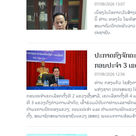
07/08/2026 13:07
ເນື່ອງໃນໂອກາດວັນສ້າງຕ
ນີ້ ທ່ານ ທອງໃບ ໂພທິ
ສະມາຄົມນັກປະພັນລາວ ໄ
ປະຊາຊົນ.
ປະກາດກົງຈັກຄະ
ກອນປະຈໍາ 3 ເຂດ
07/08/2026 12:56
ທ່ານ ກອງແກ້ວ ໄຊສົ
ແຫ່ງຊາດ (ຄປຈສພຊ) ໄດ
ກອນປະຈໍາເຂດເລືອກຕັ້ງທີ 2 ແຂວງຜົ້ງສາລີ, ເຂດເລືອກຕັ້ງທີ 4
ທີ່ 3 ແຂວງດັ່ງກ່າວຕາມລຳດັບ; ເຂົ້າຮ່ວມມີບັນດາທ່ານເລ
ກໍາມະການປົກຄອງແຂວງ; ຄະນະປະຈໍາ ແລະ ກໍາມະການພັກແຂວງ
ຕັ້ງ, ສະມາຊິກສະພາປະຊາຊົນແຂວງ (ສສຂ); ພະແນກການອ້ອມຂ