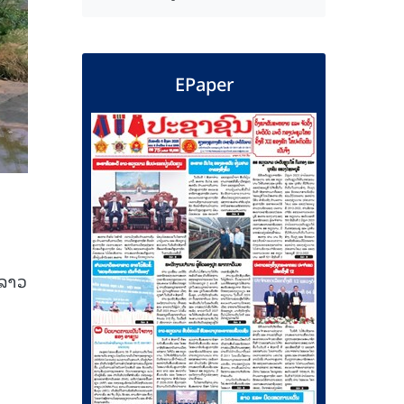
EPaper
່ລາວ
ມ