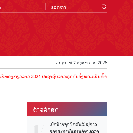
n
ວັນສຸກ ທີ 7 ສິງຫາ ຄ.ສ. 2026
່ຽວລາວ 2024 ປະຊາຊົນລາວທຸກຄົນຈົ່ງພ້ອມເປັນເຈົ້າພາບທີ່ດີ ຕ້ອນຮັບນັກທ່
ຂ່າວ​ລ່າ​ສຸດ
ເປີດປ້າຍຈຸດຝຶກອົບຮົມຢູ່ລາວ
ຂອງສະຖາບັນການຊ່າງແຂວງ