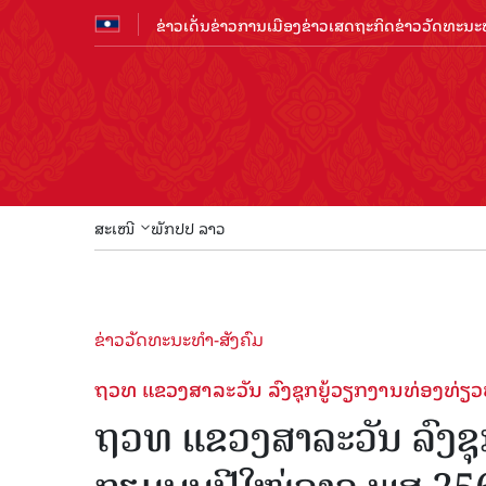
ຂ່າວເດັ່ນ
ຂ່າວການເມືອງ
ຂ່າວເສດຖະກິດ
ຂ່າວວັດທະນະທ
ສະເໜີ
ພັກປປ ລາວ
ຂ່າວວັດທະນະທຳ-ສັງຄົມ
ຖວທ ແຂວງສາລະວັນ ລົງຊຸກຍູ້ວຽກງານທ່ອງທ່ຽ
ຖວທ ແຂວງສາລະວັນ ລົງຊຸ