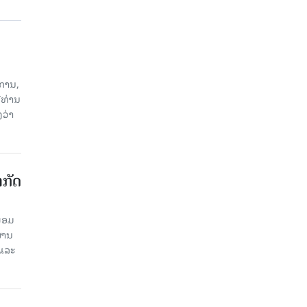
ການ,
ີທ່ານ
ວ່າ
າກັດ
ພ້ອມ
່ານ​
 ແລະ