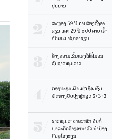
ຢູນນານ
ສະຫຼອງ 59 ປີ ການສ້າງຕັ້ງອາ
ຊຽນ ແລະ 29 ປີ ສປປ ລາວ ເຂົ້າ
ເປັນສະມາຊິກອາຊຽນ
ສ້າງຄວາມເຂັ້ມແຂງໃຫ້ສື່ມວນ
ຊົນຊາວໜຸ່ມລາວ
ກອງປະຊຸມເຜີຍແຜ່ເຊື່ອມຊຶມ
ທິດທາງປັບປຸງຫຼັກສູດ 6+3+3
ຊາວໜຸ່ມອາສາສະໝັກ ສືບຕໍ່
ພາລະກິດສ້າງອານາຄົດ ນໍານ້ອງ
ຄືນສູ່ໂຮງຮຽນ