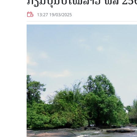
ກຽມບຸນປີໃໝ່ລາວ ພສ 25
13:27 19/03/2025