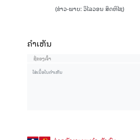
(ຂ່າວ-ພາບ: ວິໄລວອນ ສິດທິໄຊ)
ຄໍາເຫັນ