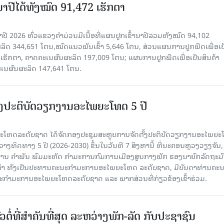
ານາປີໄດ້ທັງໝົດ 91,472 ເຮັກຕາ
າປີ 2026 ທົ່ວແຂວງຄໍາມ່ວນມີເນື້ອທີ່ແຜນປູກເຂົ້ານາປີລວມທັງໝົດ 94,102
ລິດ 344,651 ໂຕນ,ໝົດແນວພັນເຂົ້າ 5,646 ໂຕນ, ສ່ວນແຜນການປູກພືດເພື່ອເປ
ຮັກຕາ, ຄາດຄະເນຜົນຜະລິດ 197,009 ໂຕນ; ແຜນການປູກພືດເພື່ອເປັນສິນຄ້າ
ະເນຜົນຜະລິດ 147,641 ໂຕນ.
ັ້ງປະຕິບັດວຽກງານອະໄພຍະໂທດ 5 ປີ
ທດລະດັບຊາດ ໄດ້ຈັດກອງປະຊຸມສະຫຼຸບການຈັດຕັ້ງປະຕິບັດວຽກງານອະໄພຍ
ວາງທິດທາງ 5 ປີ (2026-2030) ຂຶ້ນໃນວັນທີ 7 ສິງຫານີ້ ທີ່ນະຄອນຫຼວງວຽງຈັນ
ານ ຄໍາພັນ ພົມມະທັດ ກຳມະການກົມການເມືອງສູນກາງພັກ ຮອງນາຍົກລັດຖະມົ
ິທຳ ທັງເປັນປະທານຄະນະກຳມະການອະໄພຍະໂທດ ລະດັບຊາດ, ມີບັນດາທ່ານຄະ
ກຳມະການອະໄພຍະໂທດລະດັບຊາດ ແລະ ພາກສ່ວນທີ່ກ່ຽວຂ້ອງເຂົ້າຮ່ວມ.
ວຕໍ່ທີ່ສໍາຄັນທີ່ສຸດ ລະຫວ່າງພັກ-ລັດ ກັບປະຊາຊົນ