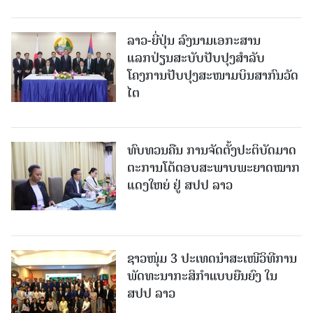
ລາວ-ຍີ່ປຸ່ນ ລົງນາມເອກະສານ
ແລກປ່ຽນສະບັບປັບປຸງສໍາລັບ
ໂຄງການປັບປຸງສະໜາມບິນສາກົນວັດ
ໄຕ
ທົບທວນຄືນ ການຈັດຕັ້ງປະຕິບັດມາດ
ຕະການໂຕ້ຕອບສະພາບພະຍາດໝາກ
ແດງໃຫຍ່ ຢູ່ ສປປ ລາວ
ຊາວໜຸ່ມ 3 ປະເທດນຳສະເໜີວິທີການ
ພັດທະນາກະສິກຳແບບຍືນຍົງ ໃນ
ສປປ ລາວ