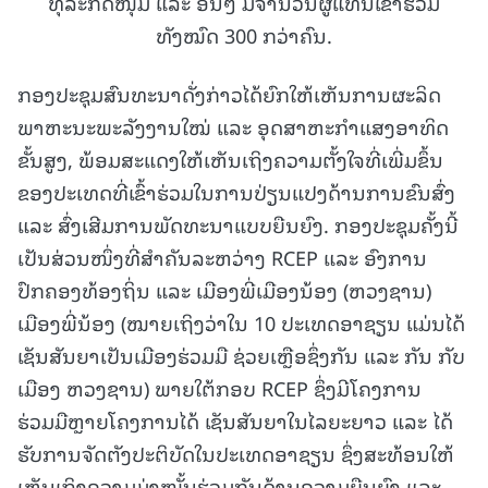
ທຸລະກິດໜຸ່ມ ແລະ ອື່ນໆ ມີຈໍານວນຜູ້ແທນເຂົ້າຮ່ວມ
ທັງໝົດ 300 ກວ່າຄົນ.
ກອງປະຊຸມສົນທະນາດັ່ງກ່າວໄດ້ຍົກໃຫ້ເຫັນການຜະລິດ
ພາຫະນະພະລັງງານໃໝ່ ແລະ ອຸດສາຫະກຳແສງອາທິດ
ຂັ້ນສູງ, ພ້ອມສະແດງໃຫ້ເຫັນເຖິງຄວາມຕັ້ງໃຈທີ່ເພີ່ມຂຶ້ນ
ຂອງປະເທດທີ່ເຂົ້າຮ່ວມໃນການປ່ຽນແປງດ້ານການຂົນສົ່ງ
ແລະ ສົ່ງເສີມການພັດທະນາແບບຍືນຍົງ. ກອງປະຊຸມຄັ້ງນີ້
ເປັນສ່ວນໜຶ່ງທີ່ສຳຄັນລະຫວ່າງ RCEP ແລະ ອົງການ
ປົກຄອງທ້ອງຖິ່ນ ແລະ ເມືອງພີ່ເມືອງນ້ອງ (ຫວງຊານ)
ເມືອງພີ່ນ້ອງ (ໝາຍເຖິງວ່າໃນ 10 ປະເທດອາຊຽນ ແມ່ນໄດ້
ເຊັນສັນຍາເປັນເມືອງຮ່ວມມື ຊ່ວຍເຫຼືອຊຶ່ງກັນ ແລະ ກັນ ກັບ
ເມືອງ ຫວງຊານ) ພາຍໃຕ້ກອບ RCEP ຊຶ່ງມີໂຄງການ
ຮ່ວມມືຫຼາຍໂຄງການໄດ້ ເຊັນສັນຍາໃນໄລຍະຍາວ ແລະ ໄດ້
ຮັບການຈັດຕັງປະຕິບັດໃນປະເທດອາຊຽນ ຊຶ່ງສະທ້ອນໃຫ້
ເຫັນເຖິງຄວາມມຸ່ງໝັ້ນຮ່ວມກັນດ້ານຄວາມຍືນຍົງ ແລະ