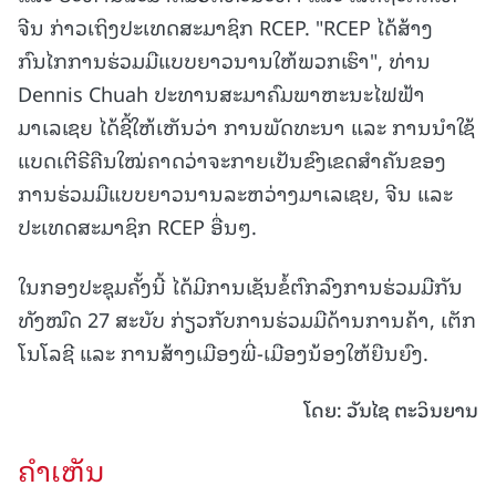
ຈີນ ກ່າວເຖິງປະເທດສະມາຊິກ RCEP. "RCEP ໄດ້ສ້າງ
ກົນໄກການຮ່ວມມືແບບຍາວນານໃຫ້ພວກເຮົາ", ທ່ານ
Dennis Chuah ປະທານສະມາຄົມພາຫະນະໄຟຟ້າ
ມາເລເຊຍ ໄດ້ຊີ້ໃຫ້ເຫັນວ່າ ການພັດທະນາ ແລະ ການນຳໃຊ້
ແບດເຕີຣີຄືນໃໝ່ຄາດວ່າຈະກາຍເປັນຂົງເຂດສຳຄັນຂອງ
ການຮ່ວມມືແບບຍາວນານລະຫວ່າງມາເລເຊຍ, ຈີນ ແລະ
ປະເທດສະມາຊິກ RCEP ອື່ນໆ.
ໃນກອງປະຊຸມຄັ້ງນີ້ ໄດ້ມີການເຊັນຂໍ້ຕົກລົງການຮ່ວມມືກັນ
ທັງໝົດ 27 ສະບັບ ກ່ຽວກັບການຮ່ວມມືດ້ານການຄ້າ, ເຕັກ
ໂນໂລຊີ ແລະ ການສ້າງເມືອງພີ່-ເມືອງນ້ອງໃຫ້ຍືນຍົງ.
ໂດຍ: ວັນໄຊ ຕະວິນຍານ
ຄໍາເຫັນ