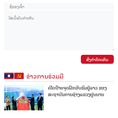
ສົ່ງຄໍາຄິດເຫັນ
ຂ່າວການຮ່ວມມື
ເປີດປ້າຍຈຸດຝຶກອົບຮົມຢູ່ລາວ ຂອງ
ສະຖາບັນການຊ່າງແຂວງຢູນນານ