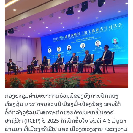
ກອງປະຊຸມສໍາມະນາການຮ່ວມມືຂອງອົງການປົກຄອງ
ທ້ອງຖິ່ນ ແລະ ການຮ່ວມມືເມືອງພີ່-ເມືອງນ້ອງ ພາຍໃຕ້
ຂໍ້ຕົກລົງຄູ່ຮ່ວມມືເສດຖະກິດຮອບດ້ານພາກພື້ນອາຊີ-
ປາຊີຟິກ (RCEP) ປີ 2025 ໄດ້ເປີດຂຶ້ນໃນ ວັນທີ 4-6 ມິຖຸນາ
ຜ່ານມາ ທີ່ເມືອງເຫີເຟີຍ ແລະ ເມືອງຫວງຊານ ແຂວງອານ