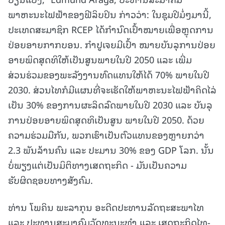
ພາຫະນະໄຟຟ້າຂອງຟີລິບປິນ ກ່າວວ່າ: ໃນຊຸມປີມໍ່ໆມານີ້,
ປະເທດສະມາຊິກ RCEP ໄດ້ກຳນົດເປົ້າໝາຍເພື່ອຫຼຸດການ
ປ່ອຍອາຍກາກບອນ. ກຳປູເຈຍມີເປົ້າ ໝາຍບັນລຸການປ່ອຍ
ອາຍພິດສຸດທິໃຫ້ເປັນສູນພາຍໃນປີ 2050 ແລະ ເພີ່ມ
ສ່ວນຮ່ວມຂອງພະລັງງານທົດແທນໃຫ້ໄດ້ 70% ພາຍໃນປີ
2030. ສ່ວນໄທກໍມີແຜນທີ່ຈະເຮັດໃຫ້ພາຫະນະໄຟຟ້າຄິດໄລ່
ເປັນ 30% ຂອງການຜະລິດລົດພາຍໃນປີ 2030 ແລະ ບັນລຸ
ການປ່ອຍອາຍພິດສຸດທິເປັນສູນ ພາຍໃນປີ 2050. ດ້ວຍ
ຄວາມຮ່ວມມືກັນ, ພວກເຮົາເປັນຕົວແທນຂອງຫຼາຍກວ່າ
2.3 ພັນລ້ານຄົນ ແລະ ປະມານ 30% ຂອງ GDP ໂລກ. ນັ້ນ
ບໍ່ພຽງແຕ່ເປັນມິຕິທາງເສດຖະກິດ - ມັນເປັນຄວາມ
ຮັບຜິດຊອບທາງສັງຄົມ.
ທ່ານ ໂພຄິນ ພະລາກຸນ ອະດີດປະທານລັດຖະສະພາໄທ
ແລະ ປະທານສະມາຄົມວັດທະນະທຳ ແລະ ເສດຖະກິດໄທ-