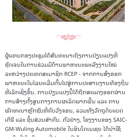
ຜູ້ແທນກອງປະຊຸມໄດ້ສົນທະນາເຖິງການປ່ຽນແປງທີ່
ຊັດເຈນໃນການຮ່ວມມືດ້ານພາຫະນະພະລັງງານໃໝ່
ລະຫວ່າງປະເທດສະມາຊິກ RCEP - ຈາກການສົ່ງອອກ
ພາຫະນະໃນໄລຍະເລີ່ມຕົ້ນໄປສູ່ການປະສານງານທ້ອງຖິ່ນ
ທີ່ເລິກເຊິ່ງຂຶ້ນ. ການປ່ຽນແປງນີ້ໄດ້ຖືກສະແດງອອກຜ່ານ
ການສ້າງຕັ້ງສູນກາງການຜະລິດພາກພື້ນ ແລະ ການ
ພັດທະນາຫຼັກຊັບທີ່ຄົບວົງຈອນ, ລວມທັງວັດຖຸດິບແບດ
ເຕີຣີ ແລະ ຊິ້ນສ່ວນສຳຄັນ. ຕົວຢ່າງ, ໂຮງງານຂອງ SAIC-
GM-Wuling Automobile ໃນອິນໂດເນເຊຍ ໄດ້ນຳໃຊ້