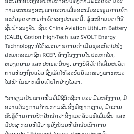
ລະບົບທີ່ຄົບວົງຈອນທີ່ປະກອບມີທັງການຜະລິດລົດ ແລະ
ການສະໜອງອະນຸພາກສ່ວນເພື່ອສະໜັບສະໜູນການຍົກ
ລະດັບອຸດສາຫະກຳລົດຂອງປະເທດນີ້. ຜູ້ຜະລິດແບດເຕີຣີ
ຊັ້ນນຳຂອງຈີນ ເຊັ່ນ: China Aviation Lithium Battery
(CALB), Gotion High-Tech ແລະ SVOLT Energy
Technology ກໍໄດ້ຂະຫຍາຍການດຳເນີນທຸລະກິດໄປຍັງ
ປະເທດສະມາຊິກ RCEP, ສ້າງໂຮງງານໃນປະເທດໄທ,
ຫວຽດນາມ ແລະ ປະເທດອື່ນໆ. ບາງບໍລິສັດໄດ້ເລີ່ມຜະລິດ
ຕາມທ້ອງຖິ່ນແລ້ວ ຊຶ່ງເຮັດໃຫ້ລະບົບນິເວດຂອງພາຫະນະ
ໄຟຟ້າໃນພາກພື້ນເຕີບໂຕຢ່າງໄວວາ.
"ອາຊຽນເປັນພາກພື້ນທີ່ມີຊີວິດຊີວາ ແລະ ມີພະລັງງານ, ມີ
ຄວາມຕ້ອງການດ້ານການຂົນສົ່ງທີ່ຫຼາກຫຼາຍ, ມີຄວາມ
ຮັບຮູ້ດ້ານການປົກປັກຮັກສາສິ່ງແວດລ້ອມທີ່ເພີ່ມຂຶ້ນ ແລະ
ມີປະຊາກອນທີ່ມີອາຍຸຍັງນ້ອຍທີ່ມັກຮັບເອົາການ
ປ່ຽນແປງ," Edmund Araga, ປະທານສະມາຄົມ