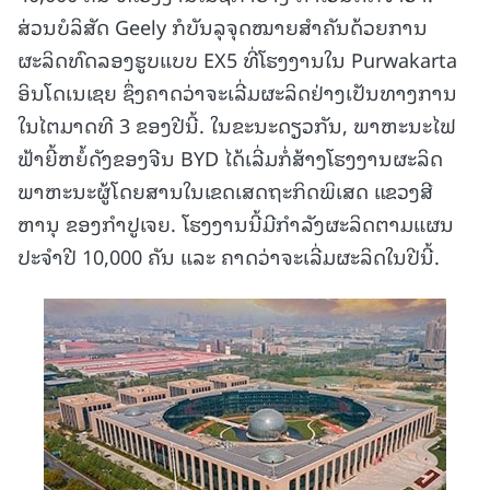
ສ່ວນບໍລິສັດ Geely ກໍບັນລຸຈຸດໝາຍສຳຄັນດ້ວຍການ
ຜະລິດທົດລອງຮູບແບບ EX5 ທີ່ໂຮງງານໃນ Purwakarta
ອິນໂດເນເຊຍ ຊຶ່ງຄາດວ່າຈະເລີ່ມຜະລິດຢ່າງເປັນທາງການ
ໃນໄຕມາດທີ 3 ຂອງປີນີ້. ໃນຂະນະດຽວກັນ, ພາຫະນະໄຟ
ຟ້າຍີ້ຫຍໍ້ດັງຂອງຈີນ BYD ໄດ້ເລີ່ມກໍ່ສ້າງໂຮງງານຜະລິດ
ພາຫະນະຜູ້ໂດຍສານໃນເຂດເສດຖະກິດພິເສດ ແຂວງສີ
ຫານຸ ຂອງກຳປູເຈຍ. ໂຮງງານນີ້ມີກຳລັງຜະລິດຕາມແຜນ
ປະຈຳປີ 10,000 ຄັນ ແລະ ຄາດວ່າຈະເລີ່ມຜະລິດໃນປີນີ້.