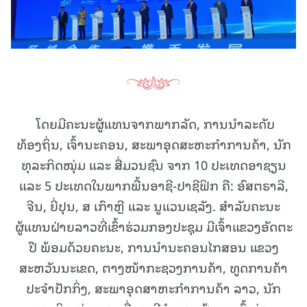
ໂດຍມີຄະນະຜູ້ແທນຈາກພາກລັດ, ການນໍາລະດັບ
ທ້ອງຖິ່ນ, ເຈົ້ານະຄອນ, ສະພາອຸດສະຫະກໍາການຄ້າ, ນັກ
ທຸລະກິດໝຸ່ມ ແລະ ສື່ມວນຊົນ ຈາກ 10 ປະເທດອາຊຽນ
ແລະ 5 ປະເທດໃນພາກພື້ນອາຊີ-ປາຊີຟິກ ຄື: ອົສຕຣາລີ,
ຈີນ, ຍີ່ປຸນ, ສ ເກົາຫຼີ ແລະ ນູແວນເຊລັງ. ສໍາລັບຄະນະ
ຜູ້ແທນຝ່າຍລາວທີ່ເຂົ້າຮ່ວມກອງປະຊຸມ ມີເຈົ້າແຂວງອັດຕະ
ປື ພ້ອມດ້ວຍຄະນະ, ການນໍານະຄອນໄກສອນ ແຂວງ
ສະຫວັນນະເຂດ, ຕາງໜ້າກະຊວງການຄ້າ, ທູດການຄ້າ
ປະຈໍາປັກກິ່ງ, ສະພາອຸດສາຫະກໍາການຄ້າ ລາວ, ນັກ