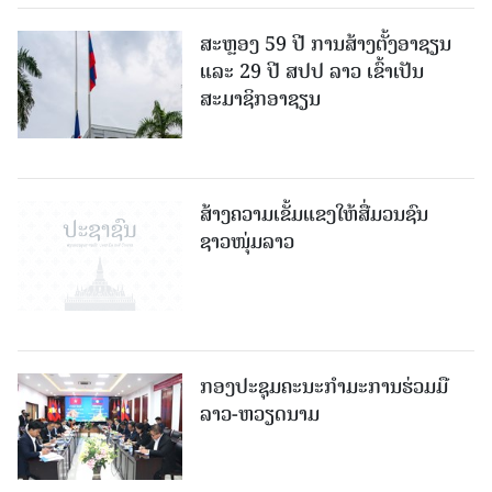
ສະຫຼອງ 59 ປີ ການສ້າງຕັ້ງອາຊຽນ
ແລະ 29 ປີ ສປປ ລາວ ເຂົ້າເປັນ
ສະມາຊິກອາຊຽນ
ສ້າງຄວາມເຂັ້ມແຂງໃຫ້ສື່ມວນຊົນ
ຊາວໜຸ່ມລາວ
ກອງປະຊຸມຄະນະກຳມະການຮ່ວມມື
ລາວ-ຫວຽດນາມ