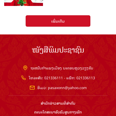
ເພີ່ມເຕີມ
ໜັງສືພິມປະຊາຊົນ
ຖະໜົນກຳແພງເມືອງ ນະຄອນຫຼວງວຽງຈັນ
ໂທລະສັບ: 021336111 - ແຟັກ: 021336113
ອີເມວ:
pasaxonn@yahoo.com
ສຳ​ນັກ​ຂ່າວ​ສານ​ທີ່​ສຳ​ຄັນ​
ຄະນະໂຄສະນາອົບຮົມ​ສູນ​ກາງ​ພັກ