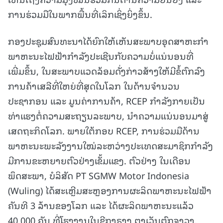
ການຮ່ວມມືໃນພາກພື້ນທີ່ເລິກເຊິ່ງຍິ່ງຂຶ້ນ.
ກອງປະຊຸມສົນທະນາໄດ້ຍົກໃຫ້ເຫັນສະພາບອຸດສາຫະກຳ
ພາຫະນະໄຟຟ້າກໍາລັງປະເຊີນກັບຄວາມບໍ່ແນ່ນອນທີ່
ເພີ່ມຂຶ້ນ, ໃນສະພາບແວດລ້ອມດັ່ງກ່າວສ້າງໃຫ້ມີຂໍ້ຕົກລົງ
ການຄ້າເສລີທີ່ໃຫຍ່ທີ່ສຸດໃນໂລກ ໃນດ້ານຈໍານວນ
ປະຊາກອນ ແລະ ມູນຄ່າການຄ້າ, RCEP ກຳລັງກາຍເປັນ
ທ່າແຮງຕໍ່ຄວາມສະຖຽນລະພາບ, ນຳຄວາມແນ່ນອນມາສູ່
ເສດຖະກິດໂລກ. ພາຍໃຕ້ກອບ RCEP, ການຮ່ວມມືດ້ານ
ພາຫະນະພະລັງງານໃໝ່ລະຫວ່າງປະເທດສະມາຊິກກຳລັງ
ມີການຂະຫຍາຍຕົວຢ່າງເຂັ້ມແຂງ. ຕົວຢ່າງ ໃນເດືອນ
ພຶດສະພາ, ບໍລິສັດ PT SGMW Motor Indonesia
(Wuling) ໄດ້ສະເຫຼີມສະຫຼອງການຜະລິດພາຫະນະໄຟຟ້າ
ຄັນທີ 3 ລ້ານຂອງໂລກ ແລະ ໄດ້ຜະລິດພາຫະນະແລ້ວ
40,000 ຄັນ ທີ່ໂຮງງານໃນຊີກາຣາງ ຕາເວັນຕົກຈາວາ.