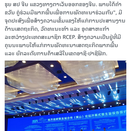
ຮຸຍ ສປ ຈີນ ແຂວງທາງຕາເວັນອອກຂອງຈີນ. ພາຍໃຕ້ຄໍາ
ຂວັນ ຄູ່ຮ່ວມມືພາກພື້ນເພື່ອການພັດທະນາຮ່ວມກັນ", ມີ
ຈຸດປະສົງເພື່ອສ້າງຄວາມເຂັ້ມແຂງໃຫ້ແກ່ການປະສານງານ
ດ້ານເສດຖະກິດ, ວັດທະນະທຳ ແລະ ອຸດສາຫະກຳ
ລະຫວ່າງປະເທດສະມາຊິກ RCEP. ສ້າງຄວາມເປັນຢູ່ທີ່ມີ
ຄຸນນະພາບໃຫ້ແກ່ການພັດທະນາເສດຖະກິດພາກພື້ນ
ແລະ ຍົກລະດັບການຄ້າເສລີໃນເຂດອາຊີ-ປາຊີຟິກ.