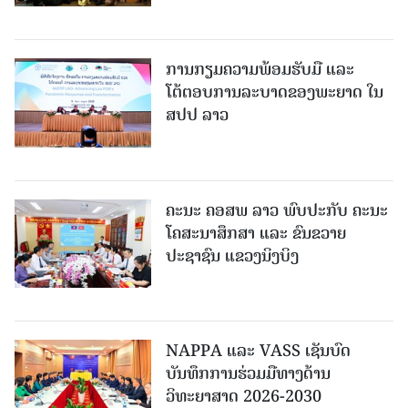
ການກຽມຄວາມພ້ອມຮັບມື ແລະ
ໂຕ້ຕອບການລະບາດຂອງພະຍາດ ໃນ
ສປປ ລາວ
ຄະນະ ຄອສພ ລາວ ພົບປະກັບ ຄະນະ
ໂຄສະນາສຶກສາ ແລະ ຂົນຂວາຍ
ປະຊາຊົນ ແຂວງນິງບິງ
NAPPA ແລະ VASS ເຊັນບົດ
ບັນທຶກການຮ່ວມມືທາງດ້ານ
ວິທະຍາສາດ 2026-2030