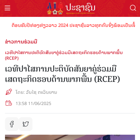
ຕ້ອນຮັບປີທ່ອງທ່ຽວລາວ 2024 ປະຊາຊົນລາວທຸກຄົນຈົ່ງພ້ອມເປັນເຈົ້າພາບທີ່ດ
ຂ່າວການຮ່ວມມື
ເວທີປາໄສການປະຕິບັດສັນຍາຄູ່ຮ່ວມມືເສດຖະກິດຮອບດ້ານພາກພື້ນ
(RCEP)
ເວທີປາໄສການປະຕິບັດສັນຍາຄູ່ຮ່ວມມື
ເສດຖະກິດຮອບດ້ານພາກພື້ນ (RCEP)
ໂດຍ: ວັນໄຊ ຕະວິນຍານ
13:58 11/06/2025