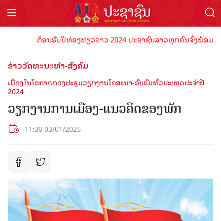
ຕ້ອນຮັບປີທ່ອງທ່ຽວລາວ 2024 ປະຊາຊົນລາວທຸກຄົນຈົ່ງພ້ອມເປັນເຈົ້າ
ຂ່າວວັດທະນະທຳ-ສັງຄົມ
ເນື່ອງໃນໂອກາດກອງປະຊຸມວຽກງານໂຄສະນາ-ອົບຮົມທົ່ວປະເທດປະຈໍາປີ
2024
ວຽກງານການເມືອງ-ແນວຄິດຂອງພັກ
11:30 03/01/2025