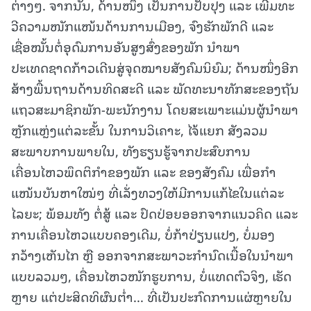
ຕ່າງໆ. ຈາກນັ້ນ, ດ້ານໜຶ່ງ ເປັນການປັບປຸງ ແລະ ເພີ່ມທະ
ວີຄວາມໜັກແໜ້ນດ້ານການເມືອງ, ຈົງຮັກພັກດີ ແລະ
ເຊື່ອໝັ້ນຕໍ່ອຸດົມການອັນສູງສົ່ງຂອງພັກ ນໍາພາ
ປະເທດຊາດກ້າວເດີນສູ່ຈຸດໝາຍສັງຄົມນິຍົມ; ດ້ານໜຶ່ງອີກ
ສ້າງພື້ນຖານດ້ານທິດສະດີ ແລະ ພັດທະນາທັກສະຂອງຖັນ
ແຖວສະມາຊິກພັກ-ພະນັກງານ ໂດຍສະເພາະແມ່ນຜູ້ນໍາພາ
ຫຼັກແຫຼ່ງແຕ່ລະຂັ້ນ ໃນການວິເຄາະ, ໄຈ້ແຍກ ສັງລວມ
ສະພາບການພາຍໃນ, ທັງຮຽນຮູ້ຈາກປະສົບການ
ເຄື່ອນໄຫວພຶດຕິກໍາຂອງພັກ ແລະ ຂອງສັງຄົມ ເພື່ອກໍາ
ແໜ້ນບັນຫາໃໝ່ໆ ທີ່ເລັ່ງທວງໃຫ້ມີການແກ້ໄຂໃນແຕ່ລະ
ໄລຍະ; ພ້ອມທັງ ຕໍ່ສູ້ ແລະ ປົດປ່ອຍອອກຈາກແນວຄິດ ແລະ
ການເຄື່ອນໄຫວແບບຄອງເດີມ, ບໍ່ກ້າປ່ຽນແປງ, ບໍ່ມອງ
ກວ້າງເຫັນໄກ ຫຼື ອອກຈາກສະພາວະກໍານົດເນື້ອໃນນໍາພາ
ແບບລວມໆ, ເຄື່ອນໄຫວໜັກຮູບການ, ບໍ່ແທດຕົວຈິງ, ເຮັດ
ຫຼາຍ ແຕ່ປະສິດທິຜົນຕໍ່າ... ທີ່ເປັນປະກົດການແຜ່ຫຼາຍໃນ