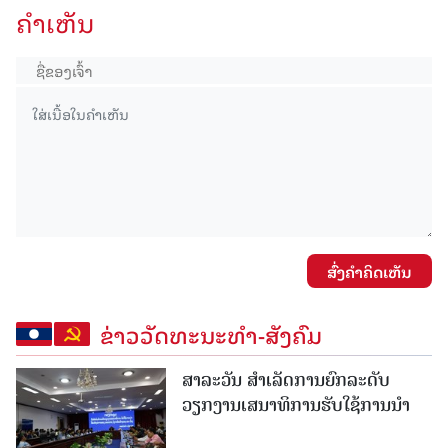
ຄໍາເຫັນ
ສົ່ງຄໍາຄິດເຫັນ
ຂ່າວວັດທະນະທຳ-ສັງຄົມ
ສາລະວັນ ສໍາເລັດການຍົກລະດັບ
ວຽກງານເສນາທິການຮັບໃຊ້ການນໍາ