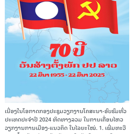
ເນື່ອງໃນໂອກາດກອງປະຊຸມວຽກງານໂຄສະນາ-ອົບຮົມທົ່ວ
ປະເທດປະຈໍາປີ 2024 ທິດທາງລວມ ໃນການເຄື່ອນໄຫວ
ວຽກງານການເມືອງ-ແນວຄິດ ໃນໄລຍະໃໝ່. 1. ເພີ່ມທະວີ