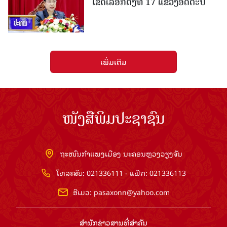
ເຂດເລືອກຕັ້ງທີ 17 ແຂວງອັດຕະປື
ເພີ່ມເຕີມ
ໜັງສືພິມປະຊາຊົນ
ຖະໜົນກຳແພງເມືອງ ນະຄອນຫຼວງວຽງຈັນ
ໂທລະສັບ: 021336111 - ແຟັກ: 021336113
ອີເມວ:
pasaxonn@yahoo.com
ສຳ​ນັກ​ຂ່າວ​ສານ​ທີ່​ສຳ​ຄັນ​