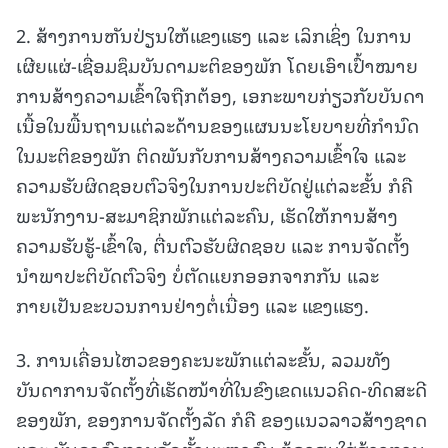
2. ສ້າງການຫັນປ່ຽນໃຫ້ແຂງແຮງ ແລະ ເລິກເຊິ່ງ ໃນການ
ເຜີຍແຜ່-ເຊື່ອມຊຶມບັນດາມະຕິຂອງພັກ ໂດຍເອົາເປົ້າໝາຍ
ການສ້າງຄວາມເຂົ້າໃຈຖືກຕ້ອງ, ເອກະພາບກ່ຽວກັບບັນດາ
ເນື້ອໃນພື້ນຖານແຕ່ລະດ້ານຂອງແຜນນະໂຍບາຍທີ່ກໍານົດ
ໃນມະຕິຂອງພັກ ຕິດພັນກັບການສ້າງຄວາມເຂົ້າໃຈ ແລະ
ຄວາມຮັບຜິດຊອບຕົວຈິງໃນການປະຕິບັດຢູ່ແຕ່ລະຂັ້ນ ກໍຄື
ພະນັກງານ-ສະມາຊິກພັກແຕ່ລະຄົນ, ເຮັດໃຫ້ການສ້າງ
ຄວາມຮັບຮູ້-ເຂົ້າໃຈ, ຕື່ນຕົວຮັບຜິດຊອບ ແລະ ການຈັດຕັ້ງ
ນໍາພາປະຕິບັດຕົວຈິງ ບໍ່ຕັດແຍກອອກຈາກກັນ ແລະ
ກາຍເປັນຂະບວນການຢ່າງຕໍ່ເນື່ອງ ແລະ ແຂງແຮງ.
3. ການເຄື່ອນໄຫວຂອງຄະນະພັກແຕ່ລະຂັ້ນ, ລວມທັງ
ບັນດາການຈັດຕັ້ງທີ່ເຮັດໜ້າທີ່ໃນຂົງເຂດແນວຄິດ-ທິດສະດີ
ຂອງພັກ, ຂອງການຈັດຕັ້ງລັດ ກໍຄື ຂອງແນວລາວສ້າງຊາດ