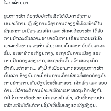
ໄລຍະຜ່ານມາ.
ສູນກາງພັກ ຕ້ອງຮັບປະກັນເຮັດໃຫ້ບັນດາອົງການ
ເສນາທິການ ຫຼື ອົງການວິຊາການຕ່າງໆທີ່ເຮັດໜ້າທີ່ໃນ
ຂົງເຂດການເມືອງ-ແນວຄິດ ແລະ ທິດສະດີຂອງພັກ ໄດ້ຮັບ
ການຍົກລະດັບຄວາມສາມາດໃນການເຄື່ອນໄຫວປະຕິບັດ
ພາລະບົດບາດຂອງຕົນ ເຊັ່ນ: ຄະນະໂຄສະນາອົບຮົມແຕ່ລະ
ຂັ້ນ, ສະພາທິດສະດີສູນກາງ, ສະຖາບັນການເມືອງ ແລະ
ການປົກຄອງແຫ່ງຊາດ, ສະຖາບັນຄົ້ນຄວ້າເສດຖະກິດ-
ສັງຄົມແຫ່ງຊາດ... ທັງນີ້ ກໍເພື່ອສາມາດຊ່ວຍສູນກາງພັກ
ຄົ້ນຄວ້າ ສ້າງບັນດາເນື້ອໃນການເຄື່ອນໄຫວທີ່ສອດຄ່ອງກັບ
ການສ້າງການຫັນປ່ຽນໃໝ່ທີ່ແຂງແຮງ, ເລິກເຊິ່ງ ແລະ ຮອບ
ດ້ານ, ບໍ່ວ່າຈະຕໍ່ການນໍາພາພັດທະນາເສດຖະກິດ-ສັງຄົມ
ກໍຄື ໃນການປັບປຸງພາຍໃນຂອງພັກເຮົາ, ເປັນພື້ນຖານອັນ
ໜັກແໜ້ນໃຫ້ແກ່ການຊີ້ນໍາທີ່ເຂັ້ມແຂງແຕ່ເທິງລົງລຸ່ມ.