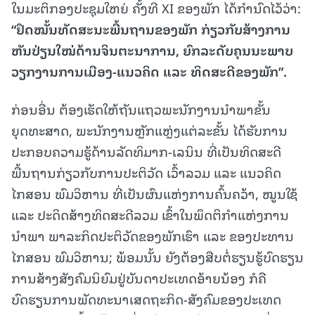
ໃນມະຕິກອງປະຊຸມໃຫຍ່ ຄັ້ງທີ XI ຂອງພັກ ໄດ້ກໍານົດໄວ້ວ່າ:
“
ຢຶດໝັ້ນທັດສະນະພື້ນຖານຂອງພັກ ກ່ຽວກັບສ້າງການ
ຫັນປ່ຽນໃໝ່ດ້ານຈິນຕະນາການ
,
ຍົກລະດັບຄຸນນະພາບ
ວຽກງານການເມືອງ-ແນວຄິດ ແລະ ທິດສະດີຂອງພັກ
”
.
ກ່ອນອື່ນ ຕ້ອງເຮັດໃຫ້ຖັນແຖວພະນັກງານນໍາພາຂັ້ນ
ຍຸດທະສາດ, ພະນັກງານຫຼັກແຫຼ່ງແຕ່ລະຂັ້ນ ໄດ້ຮັບການ
ປະກອບຄວາມຮູ້ດ້ານລັດທິມາກ-ເລນິນ ທີ່ເປັນທິດສະດີ
ພື້ນຖານກ່ຽວກັບການປະຕິວັດ ເວົ້າລວມ ແລະ ແນວຄິດ
ໄກສອນ ພົມວິຫານ ທີ່ເປັນຜົນແຫ່ງການຄົ້ນຄວ້າ, ໝູນໃຊ້
ແລະ ປະດິດສ້າງທິດສະດີລວມ ເຂົ້າໃນພຶດຕິກໍາແຫ່ງການ
ນໍາພາ ພາລະກິດປະຕິວັດຂອງພັກເຮົາ ແລະ ຂອງປະທານ
ໄກສອນ ພົມວິຫານ; ພ້ອມນັ້ນ ຍັງຕ້ອງສືບຕໍ່ຮຽນຮູ້ບົດຮຽນ
ການສ້າງສັງຄົມນິຍົມຢູ່ບັນດາປະເທດອ້າຍນ້ອງ ກໍຄື
ບົດຮຽນການພັດທະນາເສດຖະກິດ-ສັງຄົມຂອງປະເທດ