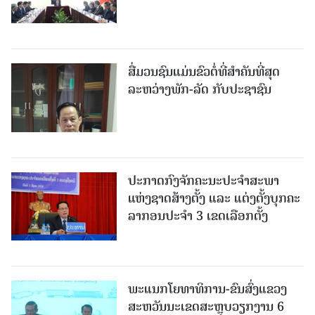
ສື່ມວນຊົນແມ່ນຂົວຕໍ່ທີ່ສໍາຄັນທີ່ສຸດ
ລະຫວ່າງພັກ-ລັດ ກັບປະຊາຊົນ
ປະກາດກົງຈັກຄະນະປະຈໍາສະພາ
ແຫ່ງຊາດສ້າງຕັ້ງ ແລະ ແຕ່ງຕັ້ງບຸກຄະ
ລາກອນປະຈໍາ 3 ເຂດເລືອກຕັ້ງ
ພະແນກໂຍທາທິການ-ຂົນສົ່ງແຂວງ
ສະຫວັນນະເຂດສະຫຼຸບວຽກງານ 6