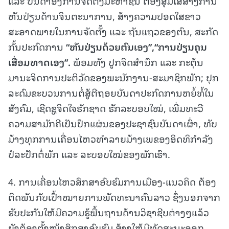
ແລະ ບັນດາອົງການຈັດຕັ້ງມະຫາຊົນ ຕ້ອງສຸມໃສ່ສ້າງການ
ຫັນປ່ຽນດ້ານຈິນຕະນາການ, ສ້າງຄວາມປອດໃສຂາວ
ສະອາດພາຍໃນການຈັດຕັ້ງ ແລະ ຖັນແຖວຂອງຕົນ, ສະກັດ
ກັ້ນປະກົດການ
“
ຫັນປ່ຽນດ້ວຍຕົນເອງ
”
,
“
ການປ່ຽນຄຸນ
ເສື່ອມທາດເອງ
”
.
ພ້ອມທັງ ປູກຈິດສໍານຶກ ແລະ ກະຕຸ້ນ
ມານະຈິດການປະຕິວັດຂອງພະນັກງານ-ສະມາຊິກພັກ; ປຸກ
ລະດົມຂະບວນການຕໍ່ສູ້ຕີຖອຍບັນດາປະກົດການຫຍໍ້ທໍ້ໃນ
ສັງຄົມ, ເຊີດຊູຈິດໃຈຮັກຊາດ ຮັກລະບອບໃໝ່, ເພີ່ມທະວີ
ຄວາມສາມັກຄີເປັນປຶກແຜ່ນຂອງປະຊາຊົນບັນດາເຜົ່າ, ທັບ
ມ້າງທຸກການເຄື່ອນໄຫວທໍາລາຍມ້າງເພຂອງອິດທິກໍາລັງ
ປໍລະປັກຕໍ່ພັກ ແລະ ລະບອບໃໝ່ຂອງພັກເຮົາ.
4. ການເຄື່ອນໄຫວສຶກສາອົບຮົມການເມືອງ-ແນວຄິດ ຕ້ອງ
ຕິດພັນກັບເປົ້າໝາຍການພັດທະນາຄົນລາວ ຊຶ່ງນອກຈາກ
ຮັບປະກັນໃຫ້ມີຄວາມຮູ້ພື້ນຖານດ້ານວິຊາຊີບຕ່າງໆແລ້ວ
ຍັງຕ້ອງຕັ້ງໜ້າສຶກສາອົບຮົມ ສ້າງໃຫ້ມີທັດສະນະອອກ