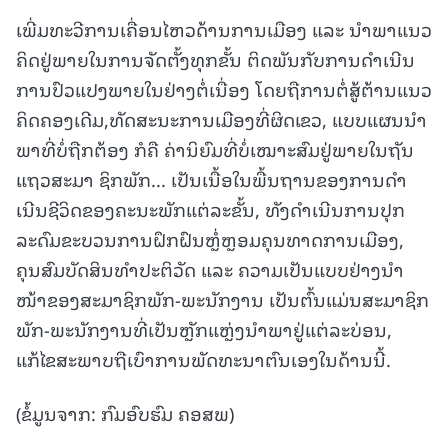
ເພີ່ມທະວີການເຄື່ອນໄຫວດ້ານການເມືອງ ແລະ ນໍາພາແນວ
ຄິດຢູ່ພາຍໃນການຈັດຕັ້ງທຸກຂັ້ນ ຕິດພັນກັບການດໍາເນີນ
ການປົວແປງພາຍໃນຢ່າງຕໍ່ເນື່ອງ ໂດຍຖືການຕໍ່ສູ້ຕ້ານແນວ
ຄິດຄອງເດີມ,ທັດສະນະການເມືອງທີ່ຜິດເຂວ, ແບບແຜນນໍາ
ພາທີ່ບໍ່ຖືກຕ້ອງ ກໍຄື ຄ່ານິຍົມທີ່ບໍ່ເໝາະສົມຢູ່ພາຍໃນຖັນ
ແຖວສະມາ ຊິກພັກ... ເປັນເນື້ອໃນພື້ນຖານຂອງການດໍາ
ເນີນຊີວິດຂອງຄະນະພັກແຕ່ລະຂັ້ນ, ທັງດໍາເນີນການປຸກ
ລະດົມຂະບວນການຝຶກຝົນຫຼໍ່ຫຼອມຄຸນທາດການເມືອງ,
ຄຸນສົມບັດສິນທໍາປະຕິວັດ ແລະ ຄວາມເປັນແບບຢ່າງນໍາ
ໜ້າຂອງສະມາຊິກພັກ-ພະນັກງານ ເປັນຕົ້ນແມ່ນສະມາຊິກ
ພັກ-ພະນັກງານທີ່ເປັນຫຼັກແຫຼ່ງນໍາພາຢູ່ແຕ່ລະບ່ອນ,
ແກ້ໄຂສະພາບຖືເບົາການພັດທະນາຕົນເອງໃນດ້ານນີ້.
(ຂໍ້ມູນຈາກ: ກົມອົບຮົມ ຄອສພ)