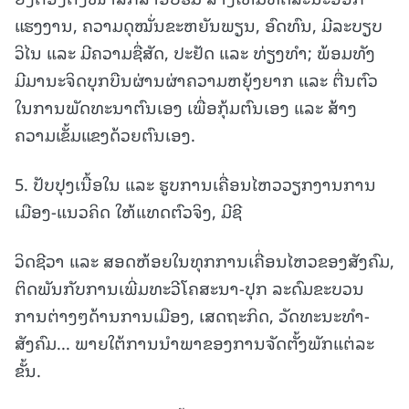
ແຮງງານ, ຄວາມດຸໝັ່ນຂະຫຍັນພຽນ, ອົດທົນ, ມີລະບຽບ
ວິໄນ ແລະ ມີຄວາມຊື່ສັດ, ປະຢັດ ແລະ ທ່ຽງທໍາ; ພ້ອມທັງ
ມີມານະຈິດບຸກບືນຜ່ານຜ່າຄວາມຫຍຸ້ງຍາກ ແລະ ຕື່ນຕົວ
ໃນການພັດທະນາຕົນເອງ ເພື່ອກຸ້ມຕົນເອງ ແລະ ສ້າງ
ຄວາມເຂັ້ມແຂງດ້ວຍຕົນເອງ.
5. ປັບປຸງເນື້ອໃນ ແລະ ຮູບການເຄື່ອນໄຫວວຽກງານການ
ເມືອງ-ແນວຄິດ ໃຫ້ແທດຕົວຈິງ, ມີຊີ
ວິດຊີວາ ແລະ ສອດຫ້ອຍໃນທຸກການເຄື່ອນໄຫວຂອງສັງຄົມ,
ຕິດພັນກັບການເພີ່ມທະວີໂຄສະນາ-ປຸກ ລະດົມຂະບວນ
ການຕ່າງໆດ້ານການເມືອງ, ເສດຖະກິດ, ວັດທະນະທໍາ-
ສັງຄົມ... ພາຍໃຕ້ການນໍາພາຂອງການຈັດຕັ້ງພັກແຕ່ລະ
ຂັ້ນ.