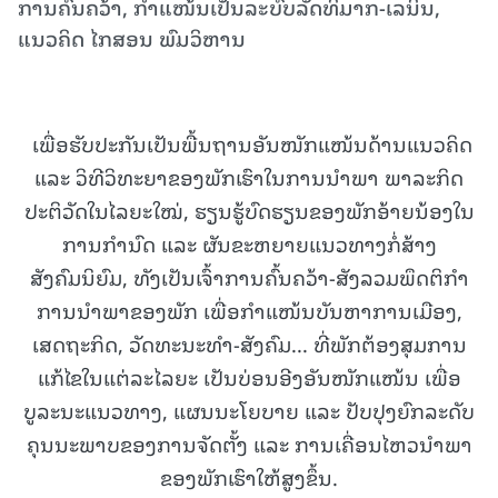
ການຄົ້ນຄວ້າ, ກໍາແໜ້ນເປັນລະບົບລັດທິມາກ-ເລນິນ,
ແນວຄິດ ໄກສອນ ພົມວິຫານ
ເພື່ອຮັບປະກັນເປັນພື້ນຖານອັນໜັກແໜ້ນດ້ານແນວຄິດ
ແລະ ວິທີວິທະຍາຂອງພັກເຮົາໃນການນໍາພາ ພາລະກິດ
ປະຕິວັດໃນໄລຍະໃໝ່, ຮຽນຮູ້ບົດຮຽນຂອງພັກອ້າຍນ້ອງໃນ
ການກໍານົດ ແລະ ຜັນຂະຫຍາຍແນວທາງກໍ່ສ້າງ
ສັງຄົມນິຍົມ, ທັງເປັນເຈົ້າການຄົ້ນຄວ້າ-ສັງລວມພຶດຕິກໍາ
ການນໍາພາຂອງພັກ ເພື່ອກໍາແໜ້ນບັນຫາການເມືອງ,
ເສດຖະກິດ, ວັດທະນະທໍາ-ສັງຄົມ... ທີ່ພັກຕ້ອງສຸມການ
ແກ້ໄຂໃນແຕ່ລະໄລຍະ ເປັນບ່ອນອີງອັນໜັກແໜ້ນ ເພື່ອ
ບູລະນະແນວທາງ, ແຜນນະໂຍບາຍ ແລະ ປັບປຸງຍົກລະດັບ
ຄຸນນະພາບຂອງການຈັດຕັ້ງ ແລະ ການເຄື່ອນໄຫວນໍາພາ
ຂອງພັກເຮົາໃຫ້ສູງຂຶ້ນ.