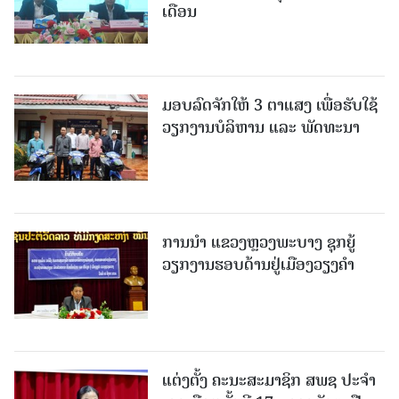
ເດືອນ
ມອບລົດຈັກໃຫ້ 3 ຕາແສງ ເພື່ອຮັບໃຊ້
ວຽກງານບໍລິຫານ ແລະ ພັດທະນາ
ການນຳ ແຂວງຫຼວງພະບາງ ຊຸກຍູ້
ວຽກງານຮອບດ້ານຢູ່ເມືອງວຽງຄໍາ
ແຕ່ງຕັ້ງ ຄະນະສະມາຊິກ ສພຊ ປະຈຳ