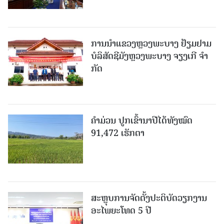
ການນຳແຂວງຫຼວງພະບາງ ຢ້ຽມ​ຢາມ
ບໍ​ລິ​ສັດຊີມັງຫຼວງພະບາງ ຈຽງເກີ ຈໍາ
ກັດ
ຄໍາມ່ວນ ປູກເຂົ້ານາປີໄດ້ທັງໝົດ
91,472 ເຮັກຕາ
ສະຫຼຸບການຈັດຕັ້ງປະຕິບັດວຽກງານ
ອະໄພຍະໂທດ 5 ປີ