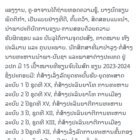
ແຮງງານ, ຄູ-ອາຈານໄດ້ຖ່າຍທອດຄວາມຮູ້, ບາງບົດຮຽນ
ພຶດຕິກຳ, ເປັນແບບຢ່າງທີ່ດີ, ຄົ້ນຄວ້າ, ສິດສອນແນະນຳ,
ນຳພາປະຕິບັດການຮຽນ-ການສອນດ້ວຍຄວາມ
ຮັບຜິດຊອບ ແລະ ບັນລຸໄດ້ຕາມຈຸດປະສົງ, ຄາດໝາຍ ທັງ
ປະລິມານ ແລະ ຄຸນນະພາບ. ນັກສຶກສາທີ່ມາບຳລຸງ-ກໍ່ສ້າງ
ນາຍທະຫານນໍາພາ-ບັນຊາ ແລະພາສາຕ່າງປະເທດ ຢູ່
ວປກ ມີ 15 ເປົ້າໝາຍທີ່ຮຽນຈົບໃນສົກ ຮຽນ 2023-2024
ຊຶ່ງປະກອບມີ: ກໍ່ສ້າງເລັ່ງລັດຍຸດທະບັ້ນຮົບ-ຍຸດທະສາດ
ລະບົບ 1 ປີ ຊຸດທີ XX, ກໍ່ສ້າງປະລິນຍາໂທ ການທະຫານ
ລະບົບ 2 ປີ ຊຸດທີ XV, ກໍ່ສ້າງປະລິນຍາໂທ ການເມືອງ
ລະບົບ 2 ປີຊຸດທີ XV, ກໍ່ສ້າງປະລິນຍາຕີການທະຫານ
ລະບົບ 3 ປີ, ຊຸດທີ XII, ກໍ່ສ້າງປະລິນຍາຕີການທະຫານ
ລະບົບ 2 ປີ, ຊຸດທີ XIII, ກໍ່ສ້າງປະລິນຍາຕີການເມືອງ
ລະບົບ 3 ປີຊຸດທີ XII, ກໍ່ສ້າງເລັ່ງລັດການທະຫານຂັ້ນກອງ