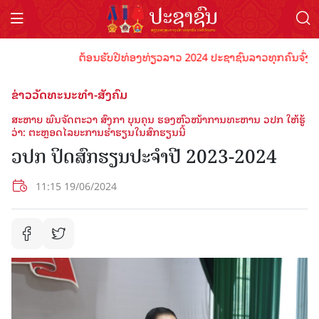
ຕ້ອນຮັບປີທ່ອງທ່ຽວລາວ 2024 ປະຊາຊົນລາວທຸກຄົນຈົ່ງພ້ອມເປັ
ຂ່າວວັດທະນະທຳ-ສັງຄົມ
ສະຫາຍ ພົນຈັດຕະວາ ສົງກາ ບຸນຄຸນ ຮອງຫົວໜ້າການທະຫານ ວປກ ໃຫ້ຮູ້
ວ່າ: ຕະຫຼອດໄລຍະການຮໍ່າຮຽນໃນສົກຮຽນນີ້
ວປກ ປິດສົກຮຽນປະຈຳປີ 2023-2024
11:15 19/06/2024