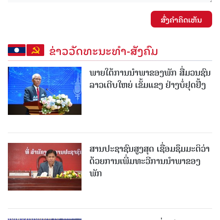
ສົ່ງຄໍາຄິດເຫັນ
ຂ່າວວັດທະນະທຳ-ສັງຄົມ
ພາຍໃຕ້ການນໍາພາຂອງພັກ ສື່ມວນຊົນ
ລາວເຕີບໃຫຍ່ ເຂັ້ມແຂງ ຢ່າງບໍ່ຢຸດຢັ້ງ
ສານປະຊາຊົນສູງສຸດ ເຊື່ອມຊຶມມະຕິວ່າ
ດ້ວຍການເພີ່ມທະວີການນຳພາຂອງ
ພັກ