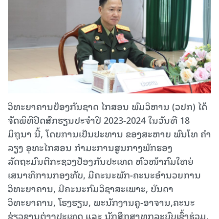
ວິທະຍາຄານປ້ອງກັນຊາດ ໄກສອນ ພົມວິຫານ (ວປກ) ໄດ້
ຈັດພິທີປິດສົກຮຽນປະຈຳປີ 2023-2024 ໃນວັນທີ 18
ມິຖຸນາ ນີ້, ໂດຍການເປັນປະທານ ຂອງສະຫາຍ ພົນໂທ ຄຳ
ລຽງ ອຸທະໄກສອນ ກຳມະການສູນກາງພັກຮອງ
ລັດຖະມົນຕີກະຊວງປ້ອງກັນປະເທດ ຫົວໜ້າກົມໃຫຍ່
ເສນາທິການກອງທັບ, ມີຄະນະພັກ-ຄະນະອຳນວຍການ
ວິທະຍາຄານ, ມີຄະນະກົມວິຊາສະເພາະ, ບັນດາ
ວິທະຍາຄານ, ໂຮງຮຽນ, ພະນັກງານຄູ-ອາຈານ,ຄະນະ
ຊ່ຽວຊານຕ່າງປະເທດ ແລະ ນັກສຶກສາທຸກລະບົບເຂົ້າຮ່ວມ.