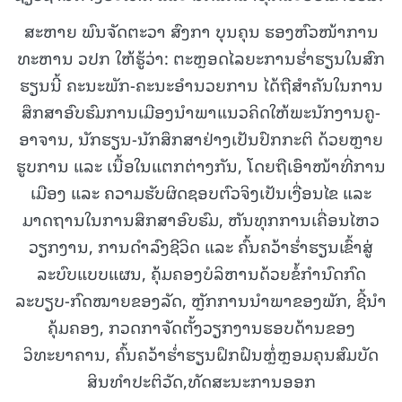
ສະຫາຍ ພົນຈັດຕະວາ ສົງກາ ບຸນຄຸນ ຮອງຫົວໜ້າການ
ທະຫານ ວປກ ໃຫ້ຮູ້ວ່າ: ຕະຫຼອດໄລຍະການຮໍ່າຮຽນໃນສົກ
ຮຽນນີ້ ຄະນະພັກ-ຄະນະອຳນວຍການ ໄດ້ຖືສຳຄັນໃນການ
ສຶກສາອົບຮົມການເມືອງນຳພາແນວຄິດໃຫ້ພະນັກງານຄູ-
ອາຈານ, ນັກຮຽນ-ນັກສຶກສາຢ່າງເປັນປົກກະຕິ ດ້ວຍຫຼາຍ
ຮູບການ ແລະ ເນື້ອໃນແຕກຕ່າງກັນ, ໂດຍຖືເອົາໜ້າທີ່ການ
ເມືອງ ແລະ ຄວາມຮັບຜິດຊອບຕົວຈິງເປັນເງື່ອນໄຂ ແລະ
ມາດຖານໃນການສຶກສາອົບຮົມ, ຫັນທຸກການເຄື່ອນໄຫວ
ວຽກງານ, ການດຳລົງຊີວິດ ແລະ ຄົ້ນຄວ້າຮ່ຳຮຽນເຂົ້າສູ່
ລະບົບແບບແຜນ, ຄຸ້ມຄອງບໍລິຫານດ້ວຍຂໍ້ກຳນົດກົດ
ລະບຽບ-ກົດໝາຍຂອງລັດ, ຫຼັກການນໍາພາຂອງພັກ, ຊີ້ນຳ
ຄຸ້ມຄອງ, ກວດກາຈັດຕັ້ງວຽກງານຮອບດ້ານຂອງ
ວິທະຍາຄານ, ຄົ້ນຄວ້າຮໍ່າຮຽນຝຶກຝົນຫຼໍ່ຫຼອມຄຸນສົມບັດ
ສິນທໍາປະຕິວັດ,ທັດສະນະການອອກ