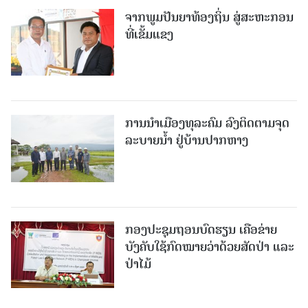
ຈາກພູມປັນຍາທ້ອງຖິ່ນ ສູ່ສະຫະກອນ
ທີ່ເຂັ້ມແຂງ
ການນໍາເມືອງທຸລະຄົມ ລົງຕິດຕາມຈຸດ
ລະບາຍນໍ້າ ຢູ່ບ້ານປາກຫາງ
ກອງປະຊຸມຖອນບົດຮຽນ ເຄືອຂ່າຍ
ບັງຄັບໃຊ້ກົດໝາຍວ່າດ້ວຍສັດປ່າ ແລະ
ປ່າໄມ້