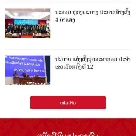
ນະຄອນ ຫຼວງພະບາງ ປະ​ກາດ​ສ້າງ​ຕັ້ງ
4 ຕາແສງ
ປະກາດ ແຕ່ງຕັ້ງບຸກຄະລາກອນ ປະຈໍາ
ເຂດເລືອກຕັ້ງທີ 12
ເພີ່ມເຕີມ