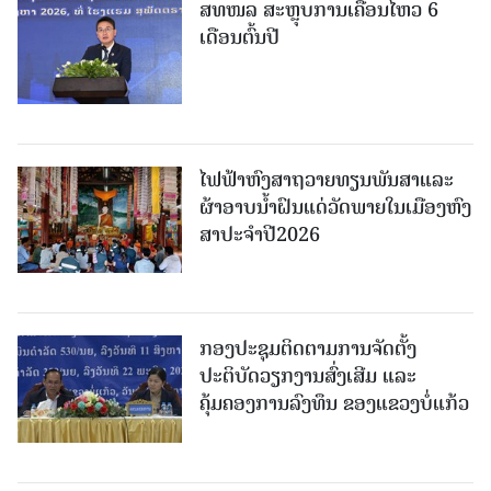
ສທໜລ ສະຫຼຸບການເຄື່ອນໄຫວ 6
ເດືອນຕົ້ນປີ
ໄຟຟ້າຫົງສາຖວາຍທຽນພັນສາແລະ
ຜ້າອາບນໍ້າຝົນແດ່ວັດພາຍໃນເມືອງຫົງ
ສາປະຈໍາປີ2026
ກອງປະຊຸມຕິດຕາມການຈັດຕັ້ງ
ປະຕິບັດວຽກງານສົ່ງເສີມ ແລະ
ຄຸ້ມຄອງການລົງທຶນ ຂອງແຂວງບໍ່ແກ້ວ