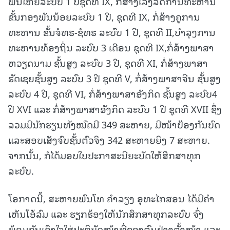
ພັນໃຫຍ່ລະບົບ 1 ປີຊຸດທີ IX, ກໍ່ສ້າງເລັ່ງລັດການທະຫານ
ຂັ້ນກອງພັນນ້ອຍລະບົບ 1 ປີ, ຊຸດທີ IX, ກໍ່ສ້າງຄູການ
ທະຫານ ຂັ້ນຈໍທຮ-ຊໍທຮ ລະບົບ 1 ປີ, ຊຸດທີ II,ບຳລຸງການ
ທະຫານທ້ອງຖິ່ນ ລະບົບ 3 ເດືອນ ຊຸດທີ IX,ກໍ່ສ້າງພາສາ
ຫວຽດນາມ ຊັ້ນສູງ ລະບົບ 3 ປີ, ຊຸດທີ XI, ກໍ່ສ້າງພາສາ
ຣັດເຊຍຊັ້ນສູງ ລະບົບ 3 ປີ ຊຸດທີ V, ກໍ່ສ້າງພາສາຈີນ ຊັ້ນສູງ
ລະບົບ 4 ປີ, ຊຸດທີ VI, ກໍ່ສ້າງພາສາອັງກິດ ຊັ້ນສູງ ລະບົບ4
ປີ XVI ແລະ ກໍ່ສ້າງພາສາອັງກິດ ລະບົບ 1 ປີ ຊຸດທີ XVII ຊຶ່ງ
ລວມມີນັກຮຽນທັງໝົດມີ 349 ສະຫາຍ, ມີໜ້າປ້ອງກັນບົດ
ແລະສອບເສັງຈົບຊັ້ນຕົວຈິງ 342 ສະຫາຍຍິງ 7 ສະຫາຍ.
ຈາກນັ້ນ, ກໍໄດ້ມອບໃບປະກາສະນີຍະບັດໃຫ້ສຶກສາທຸກ
ລະບົບ.
ໂອກາດນີ້, ສະຫາຍພົນໂທ ຄຳລຽງ ອຸທະໄກສອນ ໄດ້ມີຄຳ
ເຫັນໂອ້ລົມ ແລະ ຮຽກຮ້ອງໃຫ້ນັກສຶກສາທຸກລະບົບ ຈົ່ງ
ພ້ອມກັນເອົາໃຈໃສ່ປະຕິບັດໜ້າທີ່ຂອງຕົນຢ່າງຕັ້ງໜ້າ ແລະ