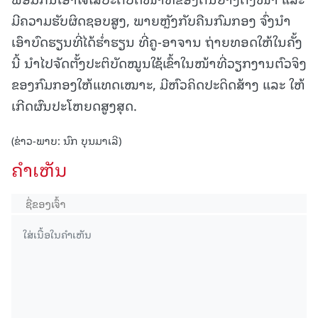
ມີຄວາມຮັບຜິດຊອບສູງ, ພາຍຫຼັງກັບຄືນກົມກອງ ຈົ່ງນໍາ
ເອົາບົດຮຽນທີ່ໄດ້ຮໍ່າຮຽນ ທີ່ຄູ-ອາຈານ ຖ່າຍທອດໃຫ້ໃນຄັ້ງ
ນີ້ ນໍາໄປຈັດຕັ້ງປະຕິບັດໝູນໃຊ້ເຂົ້າໃນໜ້າທີ່ວຽກງານຕົວຈິງ
ຂອງກົມກອງໃຫ້ແທດເໝາະ, ມີຫົວຄິດປະດິດສ້າງ ແລະ ໃຫ້
ເກີດຜົນປະໂຫຍດສູງສຸດ.
(ຂ່າວ-ພາບ: ນົກ ບຸນມາເລີ)
ຄໍາເຫັນ