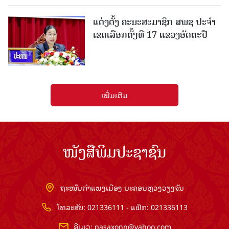
ແຕ່ງຕັ້ງ ຄະນະສະມາຊິກ ສພຊ ປະຈຳ
ເຂດເລືອກຕັ້ງທີ 17 ແຂວງອັດຕະປື
ເພີ່ມເຕີມ
ໜັງສືພິມປະຊາຊົນ
ຖະໜົນກຳແພງເມືອງ ນະຄອນຫຼວງວຽງຈັນ
ໂທລະສັບ: 021336111 - ແຟັກ: 021336113
ອີເມວ:
pasaxonn@yahoo.com