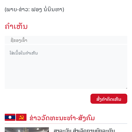
(ພາບ-ຂ່າວ: ຟອງ ນໍ່ນິນທາ)
ຄໍາເຫັນ
ສົ່ງຄໍາຄິດເຫັນ
ຂ່າວວັດທະນະທຳ-ສັງຄົມ
ສາລະວັນ ສໍາເລັດການຍົກລະດັບ