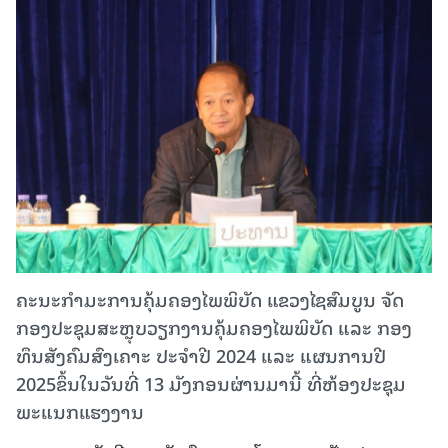
ຄະນະກຳມະການຄຸ້ມຄອງໄພພິບັດ ແຂວງໄຊສົມບູນ ຈັດ
ກອງປະຊຸມສະຫຼຸບວຽກງານຄຸ້ມຄອງໄພພິບັດ ແລະ ກອງ
ທຶນສັງຄົມສົງເຄາະ ປະຈໍາປີ 2024 ແລະ ແຜນການປີ
2025ຂຶ້ນໃນວັນທີ່ 13 ມັງກອນຜ່ານມານີ້ ທີ່ຫ້ອງປະຊຸມ
ພະແນກແຮງງານ