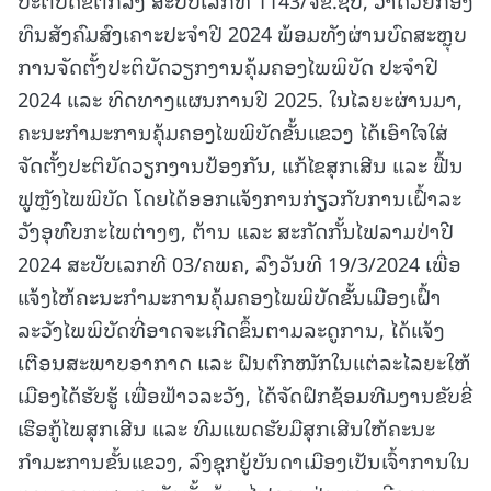
ທຶນສັງຄົມສົງເຄາະປະຈໍາປີ 2024 ພ້ອມທັງຜ່ານບົດສະຫຼຸບ
ການຈັດຕັ້ງປະຕິບັດວຽກງານຄຸ້ມຄອງໄພພິບັດ ປະຈໍາປີ
2024 ແລະ ທິດທາງແຜນການປີ 2025. ໃນໄລຍະຜ່ານມາ,
ຄະນະກຳມະການຄຸ້ມຄອງໄພພິບັດຂັ້ນແຂວງ ໄດ້ເອົາໃຈໃສ່
ຈັດຕັ້ງປະຕິບັດວຽກງານປ້ອງກັນ, ແກ້ໄຂສຸກເສີນ ແລະ ຟື້ນ
ຟູຫຼັງໄພພິບັດ ໂດຍໄດ້ອອກແຈ້ງການກ່ຽວກັບການເຝົ້າລະ
ວັງອຸທົບກະໄພຕ່າງໆ, ຕ້ານ ແລະ ສະກັດກັ້ນໄຟລາມປ່າປີ
2024 ສະບັບເລກທີ 03/ຄພຄ, ລົງວັນທີ 19/3/2024 ເພື່ອ
ແຈ້ງໄຫ້ຄະນະກຳມະການຄຸ້ມຄອງໄພພິບັດຂັ້ນເມືອງເຝົ້າ
ລະວັງໄພພິບັດທີ່ອາດຈະເກີດຂຶ້ນຕາມລະດູການ, ໄດ້ແຈ້ງ
ເຕືອນສະພາບອາກາດ ແລະ ຝົນຕົກໜັກໃນແຕ່ລະໄລຍະໃຫ້
ເມືອງໄດ້ຮັບຮູ້ ເພື່ອຟ້າວລະວັງ, ໄດ້ຈັດຝຶກຊ້ອມທີມງານຂັບຂີ່
ເຮືອກູ້ໄພສຸກເສີນ ແລະ ທີມແພດຮັບມືສຸກເສີນໃຫ້ຄະນະ
ກຳມະການຂັ້ນແຂວງ, ລົງຊຸກຍູ້ບັນດາເມືອງເປັນເຈົ້າການໃນ