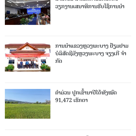
ວຽກງານເສນາທິການຮັບໃຊ້ການນໍາ
ການນຳແຂວງຫຼວງພະບາງ ຢ້ຽມ​ຢາມ
ບໍ​ລິ​ສັດຊີມັງຫຼວງພະບາງ ຈຽງເກີ ຈໍາ
ກັດ
ຄໍາມ່ວນ ປູກເຂົ້ານາປີໄດ້ທັງໝົດ
91,472 ເຮັກຕາ