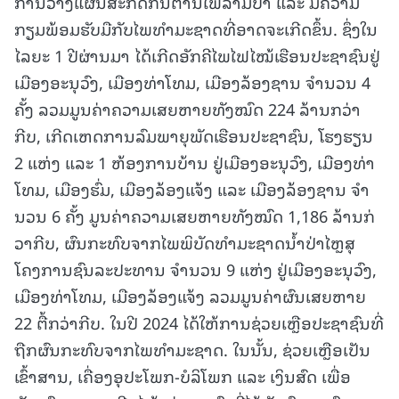
ການວາງແຜນສະກັດກັ້ນຕ້ານໄຟລາມປ່າ ແລະ ມີຄວາມ
ກຽມພ້ອມຮັບມືກັບໄພທຳມະຊາດທີ່ອາດຈະເກີດຂຶ້ນ. ຊຶ່ງໃນ
ໄລຍະ 1 ປີຜ່ານມາ ໄດ້ເກີດອັກຄີໄພໄຟໄໝ້ເຮືອນປະຊາຊົນຢູ່
ເມືອງອະນຸວົງ, ເມືອງທ່າໂທມ, ເມືອງລ້ອງຊານ ຈໍານວນ 4
ຄັ້ງ ລວມມູນຄ່າຄວາມເສຍຫາຍທັງໝົດ 224 ລ້ານກວ່າ
ກີບ, ເກີດເຫດການລົມພາຍຸພັດເຮືອນປະຊາຊົນ, ໂຮງຮຽນ
2 ແຫ່ງ ແລະ 1 ຫ້ອງການບ້ານ ຢູ່ເມືອງອະນຸວົງ, ເມືອງທ່າ
ໂທມ, ເມືອງຮົ່ມ, ເມືອງລ້ອງແຈ້ງ ແລະ ເມືອງລ້ອງຊານ ຈໍາ
ນວນ 6 ຄັ້ງ ມູນຄ່າຄວາມເສຍຫາຍທັງໝົດ 1,186 ລ້ານກ່
ວາກີບ, ຜົນກະທົບຈາກໄພພິບັດທຳມະຊາດນ້ຳປ່າໄຫຼສຸ
ໂຄງການຊົນລະປະທານ ຈຳນວນ 9 ແຫ່ງ ຢູ່ເມືອງອະນຸວົງ,
ເມືອງທ່າໂທມ, ເມືອງລ້ອງແຈ້ງ ລວມມູນຄ່າຜົນເສຍຫາຍ
22 ຕື້ກວ່າກີບ. ໃນປີ 2024 ໄດ້ໃຫ້ການຊ່ວຍເຫຼືອປະຊາຊົນທີ່
ຖືກຜົນກະທົບຈາກໄພທຳມະຊາດ. ໃນນັ້ນ, ຊ່ວຍເຫຼືອເປັນ
ເຂົ້າສານ, ເຄື່ອງອຸປະໂພກ-ບໍລິໂພກ ແລະ ເງິນສົດ ເພື່ອ