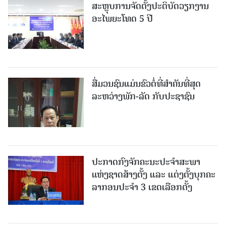
ສະຫຼຸບການຈັດຕັ້ງປະຕິບັດວຽກງານ
ອະໄພຍະໂທດ 5 ປີ
ສື່ມວນຊົນແມ່ນຂົວຕໍ່ທີ່ສໍາຄັນທີ່ສຸດ
ລະຫວ່າງພັກ-ລັດ ກັບປະຊາຊົນ
ປະກາດກົງຈັກຄະນະປະຈໍາສະພາ
ແຫ່ງຊາດສ້າງຕັ້ງ ແລະ ແຕ່ງຕັ້ງບຸກຄະ
ລາກອນປະຈໍາ 3 ເຂດເລືອກຕັ້ງ