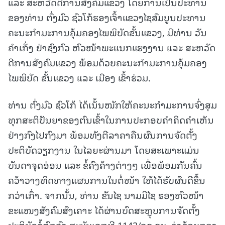
ແລະ ສະຫວັດດີການສັງຄົມແຂວງ ໂດຍການເປັນປະທານ
ຂອງທ່ານ ຕົ່ງມົວ ຊົວໂກ້ຮອງເຈົ້າແຂວງໄຊສົມບູນປະທານ
ຄະນະກຳມະການຄຸ້ມຄອງໄພພິບັດຂັ້ນແຂວງ, ມີທ່ານ ວັນ
ຄຳເກັ່ງ ຢ່າຊົງກົວ ຫົວໜ້າພະແນກແຮງງານ ແລະ ສະຫວັດ
ດີການສັງຄົມແຂວງ ພ້ອມດ້ວຍຄະນະກຳມະການຄຸ້ມຄອງ
ໄພພິບັດ ຂັ້ນແຂວງ ແລະ ເມືອງ ເຂົ້າຮ່ວມ.
ທ່ານ ຕົ່ງມົວ ຊົວໂກ້ ໄດ້ເນັ້ນໜັກໃຫ້ຄະນະກຳມະການຈົ່ງສຸມ
ທຸກສະຕິປັນຍາຂອງຕົນເຂົ້າໃນການປະກອບຄໍາຄິດຄໍາເຫັນ
ຢ່າງກົງໄປກົງມາ ພ້ອມທັງຕີລາຄາຄືນຜົນການຈັດຕັ້ງ
ປະຕິບັດວຽກງານ ໃນໄລຍະຜ່ານມາ ໂດຍສະເພາະແມ່ນ
ບັນດາຈຸດອ່ອນ ແລະ ຂໍ້ຄົງຄ້າງຕ່າງໆ ເພື່ອພ້ອມກັນຄົ້ນ
ຄວ້າວາງທິດທາງແຜນການໃນຕໍ່ໜ້າ ໃຫ້ໄດ້ຮັບຜົນດີຂຶ້ນ
ກວ່າເກົ່າ. ຈາກນັ້ນ, ທ່ານ ຂັນໄຊ ນາມມີໄຊ ຮອງຫົວໜ້າ
ຂະແໜງສັງຄົມສົງເຄາະ ໄດ້ຜ່ານບົດສະຫຼຸບການຈັດຕັ້ງ
ປະຕິບັດຂໍ້ຕົກລົງ ສະບັບເລກທີ 1143/ຈຂ.ຊບ, ວ່າດ້ວຍກອງ