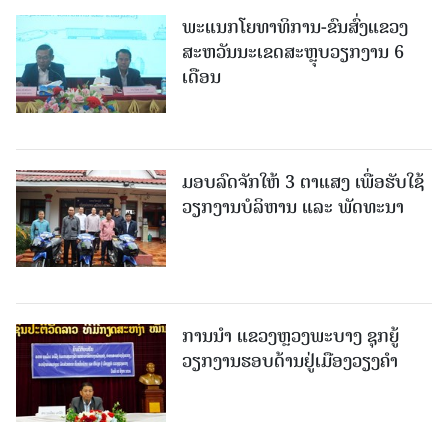
ພະແນກໂຍທາທິການ-ຂົນສົ່ງແຂວງ
ສະຫວັນນະເຂດສະຫຼຸບວຽກງານ 6
ເດືອນ
ມອບລົດຈັກໃຫ້ 3 ຕາແສງ ເພື່ອຮັບໃຊ້
ວຽກງານບໍລິຫານ ແລະ ພັດທະນາ
ການນຳ ແຂວງຫຼວງພະບາງ ຊຸກຍູ້
ວຽກງານຮອບດ້ານຢູ່ເມືອງວຽງຄໍາ