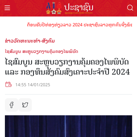
ຕ້ອນຮັບປີທ່ອງທ່ຽວລາວ 2024 ປະຊາຊົນລາວທຸກຄົນຈົ່ງພ້ອມເປັນເຈົ
ຂ່າວວັດທະນະທຳ-ສັງຄົມ
ໄຊສົມບູນ ສະຫຼຸບວຽກງານຄຸ້ມຄອງໄພພິບັດ
ໄຊສົມບູນ ສະຫຼຸບວຽກງານຄຸ້ມຄອງໄພພິບັດ
ແລະ ກອງທຶນສັງຄົມສົງເຄາະປະຈໍາປີ 2024
14:55 14/01/2025