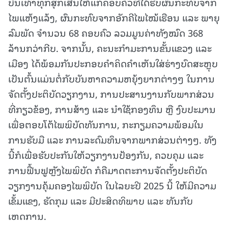
ບັນເທົາທຸກສຸກເສີນໄຫ້ແກ່ຄອບຄົວທີ່ໄດ້ຮັບຜົນກະທົບຈາກ
ໄພແຫ້ງແລ້ງ, ຜົນກະທົບຈາກອັກຄີໄພໄໝ້ເຮືອນ ແລະ ພາຍຸ
ລົມພັດ ຈຳນວນ 68 ຄອບຄົວ ລວມມູນຄ່າທັງໝົດ 368
ລ້ານກວ່າກີບ. ຈາກນັ້ນ, ຄະນະກຳມະການຂັ້ນແຂວງ ແລະ
ເມືອງ ໄດ້ພ້ອມກັນປະກອບຄໍາຄິດຄໍາເຫັນໃສ່ຮ່າງບົດສະຫຼຸບ
ເປັນຕົ້ນແມ່ນຕໍ່ກັບບັນຫາຄວາມຫຍຸ້ງຍາກຕ່າງໆ ໃນການ
ຈັດຕັ້ງປະຕິບັດວຽກງານ, ການປະສານງານກັບພາກສ່ວນ
ທີ່ກຽວຂ້ອງ, ການສ້າງ ແລະ ນໍາໃຊ້ກອງທຶນ ຫຼື ງົບປະມານ
ເພື່ອຕອບໂຕ້ໄພພິບັດທັນການ, ກະກຽມຄວາມພ້ອມໃນ
ການຮັບມື ແລະ ການລະດົມທຶນຈາກພາກສ່ວນຕ່າງໆ. ທັງ
ນີ້ກໍເພື່ອຮັບປະກັນໃຫ້ວຽກງານປ້ອງກັນ, ຄວບຄຸມ ແລະ
ການຟື້ນຟູຫຼັງໄພພິບັດ ກໍຄືມາດຕະການຈັດຕັ້ງປະຕິບັດ
ວຽກງານຄຸ້ມຄອງໄພພິບັດ ໃນໄລຍະປີ 2025 ນີ້ ໃຫ້ມີຄວາມ
ເຂັ້ມແຂງ, ຮັດກຸມ ແລະ ມີປະສິດທິພາບ ແລະ ທັນກັບ
ເຫດການ.