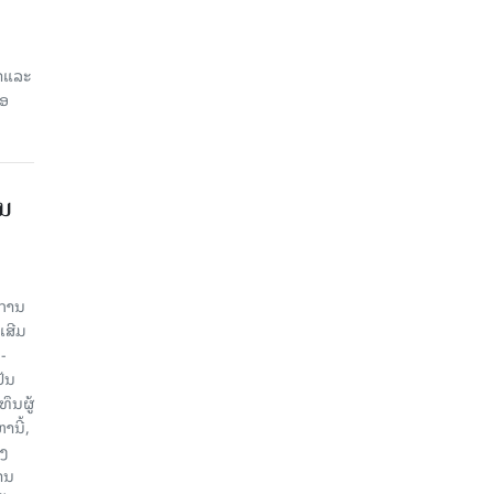
ສາແລະ
່ອ
ານ
ະການ
ເສີມ
-
ປັນ
ຶນຜູ້
ນີ້,
ອງ
ານ