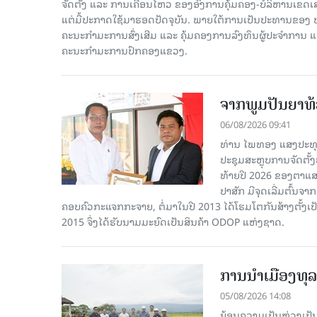
ຈັດຕັ້ງ ແລະ ການເຄື່ອນໄຫວ ຂອງອົງການຄຸ້ມຄອງ-ບໍລິຫານເຂດເ
ແຕ່ມື້ປະກາດໃຊ້ມາຮອດປັດຈຸບັນ. ພາຍໃຕ້ການເປັນປະທານຂອງ
ຄະນະກໍາມະການສົ່ງເສີມ ແລະ ຄຸ້ມຄອງການລົງທຶນຜູ້ປະຈໍາກາ
ຄະນະກຳມະການປົກຄອງແຂວງ.
ຈາກພູມປັນຍາທ້ອ
06/08/2026 09:41
ທ່ານ ໄພທອງ ແສງປະທຸ
ປະຊຸມສະຫຼຸບການຈັດຕັ
ທ້າຍປີ 2026 ຂອງຕາແສງ
ປາສັກ ມີຈຸດເລີ່ມຕົ້ນຈ
ຄອບຄົວກະແຈກກະຈາຍ, ຕໍ່ມາໃນປີ 2013 ໄດ້ໂຮມໂຕກັນສ້າງຕັ້ງເປ
2015 ຈຶ່ງໄດ້ຮັບນາມມະຍົດເປັນສິນຄ້າ ODOP ແຫ່ງຊາດ.
ການນໍາເມືອງທຸລ
05/08/2026 14:08
ຍ້ອນຄວາມເປັນຫ່ວງເປັນໃ