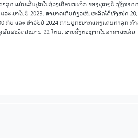
ລຸກ ແມ່ນເລີ່ມປູກໃນຊ່ວງເດືອນພະຈິກ ຂອງທຸກໆປີ ຫຼັງຈາກ
ລັດ ແລະ ມາໃນປີ 2023, ສາມາດເກັບກ່ຽວຜົນຜະລິດໄດ້ທັງໝົດ 20
.000 ກີບ ແລະ ສໍາລັບປີ 2024 ການປູກໝາກແຕງແຄນຕາລຸກ ກຳ
2026)
15.038(05-08-2026)
ັນລຸຜົນຜະລິດປະມານ 22 ໂຕນ, ຂາຍສົ່ງຕະຫຼາດໃນລາຄາສະເລ່ຍ