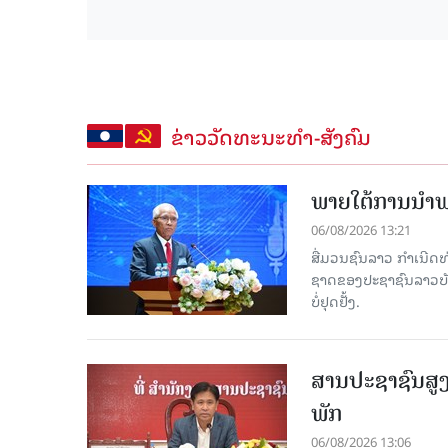
ຂ່າວວັດທະນະທຳ-ສັງຄົມ
ພາຍໃຕ້ການນໍາພາ
06/08/2026 13:21
ສື່ມວນຊົນລາວ ກຳເນີດທ
ຊາດຂອງປະຊາຊົນລາວບັນດ
ບໍ່ຢຸດຢັ້ງ.
ສານປະຊາຊົນສູງ
ພັກ
06/08/2026 13:06