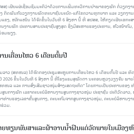
ປສສ) ເຜີຍແຜ່ເຊື່ອມຊຶມມະຕິວ່າດ້ວຍການເພີ່ມທະວີການນຳພາຂອງພັກ ຕໍ່ວຽກງາ
ືອງ ຕິດພັນກັບວຽກງານພັດທະນາຊົນນະບົດ-ແກ້ໄຂຄວາມທຸກຍາກ ແລະ ວຽກງາ
ມແຂງ, ໜັກແໜ້ນ ໄດ້ຈັດຂຶ້ນໃນວັນທີ 6 ສິງຫາ ນີ້ ທີ່ ສປສສ, ໃຫ້ກຽດເຜີຍເອກະ
ຫານງານພັກ ປະທານສານປະຊາຊົນສູງສຸດ ຊຶ່ງມີສະຫາຍຮອງປະທານ, ຫົວໜ້າກົມ,
ງພ້ອມພຽງ.
ເຄື່ອນໄຫວ 6 ເດືອນຕົ້ນປີ
່ມລາວ (ສທໜລ) ໄດ້ຈັດກອງປະຊຸມສະຫຼຸບການເຄື່ອນໄຫວ 6 ເດືອນຕົ້ນປີ ແລະ ທ
 2026 ຂຶ້ນໃນວັນທີ 6 ສິງຫາ ນີ້ ທີ່ໂຮງແຮມສຸພັດຕາ ນະຄອນຫຼວງວຽງຈັນ ພາຍ
 ສທໜລ ແລະ ການສົ່ງເສີມຊາວໜຸ່ມສ້າງເສດຖະກິດ“ ໂດຍການເປັນປະທານຂອງ ທ
ານສູນກາງພັກ ເລຂາຄະນະບໍລິຫານງານສູນກາງຊາວໜຸ່ມ ປະຊາຊົນ ປະຕິວັດລາວ, 
ນດາທ່ານຮອງເລຂາຂັ້ນສູນກາງ, ຄະນະກົມຈາກສູນກາງຊາວໜຸ່ມ, ຄະນະບໍລິຫານງາ
າຮ່ວມ.
ຍທຽນພັນສາແລະຜ້າອາບນໍ້າຝົນແດ່ວັດພາຍໃນເມືອງຫ