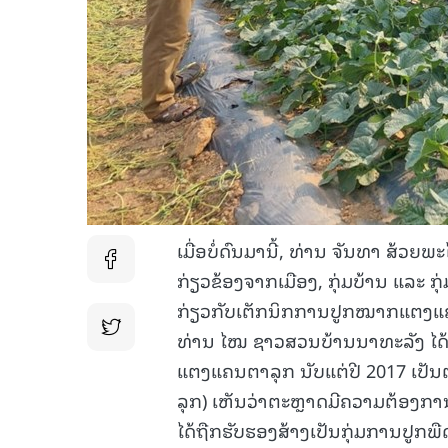
ເມື່ອບໍ່ດົນມານີ້, ທ່ານ ຈັນທາ ສ້
ກ່ຽວຂ້ອງຈາກເມືອງ, ກຸ່ມບ້ານ ແລະ 
ກ່ຽວກັບເຕັກນິກການປູກໝາກແຕງແຄ
ທ່ານ ໄໝ ຊາວສວນບ້ານນາທະລັງ ໄດ້ລ
ແຕງແຄນຕາລຸກ ນັບແຕ່ປີ 2017 ເປັນ
ລຸກ) ເຫັນວ່າຕະຫຼາດມີຄວາມຕ້ອງການ
ໄດ້ຖືກຮັບຮອງສ້າງເປັນກຸ່ມການປູກພືດ