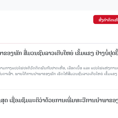
ສົ່ງຄໍາຄິດເຫ
ຂອງພັກ ສື່ມວນຊົນລາວເຕີບໃຫຍ່ ເຂັ້ມແຂງ ຢ່າງບໍ່ຢຸດຢັ
່າມກາງແປວໄຟປະຕິວັດຕິດພັນກັບຢາດເຫື່ອ, ເລືອດເນື້ອ ແລະ ແປວໄຟແຫ່ງການຕໍ່ສູ
າເຜົ່າ. ພາຍໃຕ້ການນໍາພາຂອງພັກ ເຮັດໃຫ້ສື່ມວນຊົນລາວເຕີບໃຫຍ່ ເຂັ້ມແຂງ 
ສຸດ ເຊື່ອມຊຶມມະຕິວ່າດ້ວຍການເພີ່ມທະວີການນຳພາຂອ