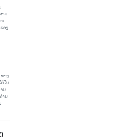
ນ
ນສາມ
ສານ
 ຮອງ
ິດທາງ
ໃຕ້ໃນ
່ານ
ທ່ານ
ນ
ົງ