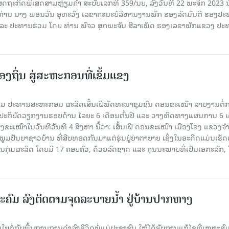
ສດຖະກິດພິເສດສາມຫຼ່ຽມຄຳ ສະບັບເລກທີ 359/ນຍ, ລົງວັນທີ 22 ພະຈິກ 2023 ນ
 ທ່ານ ນາງ ພອນວັນ ອຸທະວົງ ເລຂາຄະນະບໍລິຫານງານພັກ ຮອງລັດມົນຕີ ຮອງປ
ນ ແລະ ປະທານຮ່ວມ ໂດຍ ທ່ານ ພົຈວ ສຸກພະຈັນ ສີລາເພັດ ຮອງເລຂາພັກແຂວງ ປ
ງຖິ່ນ ສູ່ສະຫະກອນທີ່ເຂັ້ມແຂງ
ມ ປະທານສະຫະກອນ ຜະລິດເສັ້ນເຝີພັດທະນາຊຸມຊົນ ດອນຂະເໝົາ ລາຍງານຕໍ່
້ງປະຕິບັດວຽກງານຮອບດ້ານ ໄລຍະ 6 ເດືອນຕົ້ນປີ ແລະ ວາງທິດທາງແຜນການ 6 ເ
ຂະເໝົາໃນວັນທີວັນທີ 4 ສິງຫາ ນີ້ວ່າ: ເສັ້ນເຝີ ດອນຂະເໝົາ ເມືອງໂຂງ ແຂວງຈ
າກພູມປັນຍາຊາວບ້ານ ທີ່ສືບທອດກັນມາແຕ່ຮຸ່ນປູ່ຍ່າຕາຍາຍ ເຊິ່ງໃນອະດີດແມ່ນເຮັ
ັນກຸ່ມຜະລິດ ໂດຍມີ 17 ຄອບຄົວ, ດ້ວຍລົດຊາດ ແລະ ຄຸນນະພາບທີ່ເປັນເອກະລັກ, 
ະຄົມ ລົງຕິດຕາມຈຸດລະບາຍນໍ້າ ຢູ່ບ້ານປາກຫາງ
ຍຕໍ່ກັບພື້ນຖານການດໍາລົງຊີວິດພໍ່ແມ່ປະຊາຊົນ ໃຫ້ໄດ້ຮັບການແກ້ໄຂທີ່ເໝາະສົມ