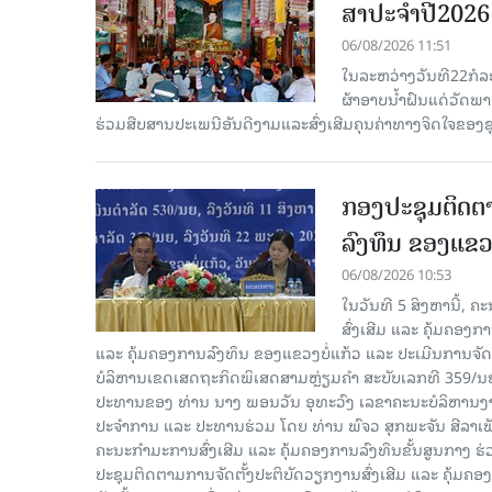
ສາປະຈໍາປີ2026
06/08/2026 11:51
ໃນລະຫວ່າງວັນທີ22ກໍລ
ຜ້າອາບນໍ້າຝົນແດ່ວັດພ
ຮ່ວມສືບສານປະເພນີອັນດີງາມແລະສົ່ງເສີມຄຸນຄ່າທາງຈິດໃຈຂອງຊຸມ
ກອງປະຊຸມຕິດຕາ
ລົງທຶນ ຂອງແຂວງ
06/08/2026 10:53
ໃນວັນທີ 5 ສິງຫານີ້, 
ສົ່ງເສີມ ແລະ ຄຸ້ມຄອງ
ແລະ ຄຸ້ມຄອງການລົງທຶນ ຂອງແຂວງບໍ່ແກ້ວ ແລະ ປະເມີນການຈັດຕ
ບໍລິຫານເຂດເສດຖະກິດພິເສດສາມຫຼ່ຽມຄຳ ສະບັບເລກທີ 359/ນຍ, 
ປະທານຂອງ ທ່ານ ນາງ ພອນວັນ ອຸທະວົງ ເລຂາຄະນະບໍລິຫານງານ
ປະຈໍາການ ແລະ ປະທານຮ່ວມ ໂດຍ ທ່ານ ພົຈວ ສຸກພະຈັນ ສີລາ
ຄະນະກໍາມະການສົ່ງເສີມ ແລະ ຄຸ້ມຄອງການລົງທຶນຂັ້ນສູນກາງ ຮ່
ປະຊຸມຕິດຕາມການຈັດຕັ້ງປະຕິບັດວຽກງານສົ່ງເສີມ ແລະ ຄຸ້ມຄອ