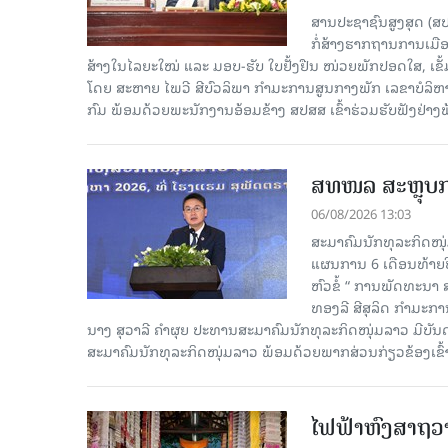
ສານປະຊາຊົນສູງສຸດ (ສ
ກໍ່ສ້າງຮາກຖານການເມ
ສ້າງໃນໄລຍະໃໝ່ ແລະ ມອບ-ຮັບ ໃບຢັ້ງຢືນ ໜ່ວຍພັກປອດໃສ, ເຂັ້
ໂດຍ ສະຫາຍ ໄພວີ ສີບົວລິພາ ກຳມະການສູນກາງພັກ ເລຂາບໍລິ
ກົມ ພ້ອມດ້ວຍພະນັກງານອ້ອມຂ້າງ ສປສສ ເຂົ້າຮ່ວມຮັບຟັງຢ່າ
ສທໜລ ສະຫຼຸບການ
06/08/2026 13:03
ສະມາຄົມນັກທຸລະກິດໜຸ
ແຜນການ 6 ເດືອນທ້າຍປີ
ຫົວຂໍ້ “ ການພັດທະນາ
ທອງລີ ສີສຸລິດ ກຳມະກ
ນາງ ສຸວາລີ ຄຳຜຸຍ ປະທານສະມາຄົມນັກທຸລະກິດໜຸ່ມລາວ ມີບັ
ສະມາຄົມນັກທຸລະກິດໜຸ່ມລາວ ພ້ອມດ້ວຍພາກສ່ວນກ່ຽວຂ້ອງເຂົ້
ໄຟຟ້າຫົງສາຖວາ