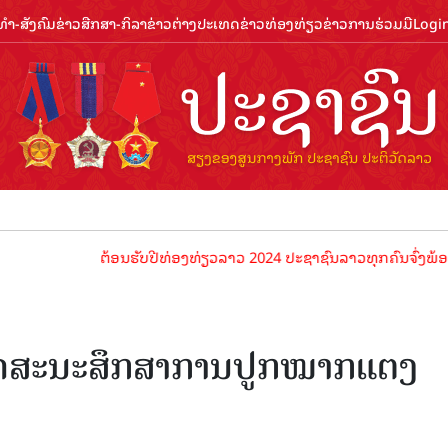
ຳ-ສັງຄົມ
ຂ່າວສືກສາ-ກິລາ
ຂ່າວຕ່າງປະເທດ
ຂ່າວທ່ອງທ່ຽວ
ຂ່າວການຮ່ວມມື
Logi
ຕ້ອນຮັບປີທ່ອງທ່ຽວລາວ 2024 ປະຊາຊົນລາວທຸກຄົນຈົ່ງພ້ອມເປັນເຈົ້າ
ທັດສະນະສຶກສາການປູກໝາກແຕງ