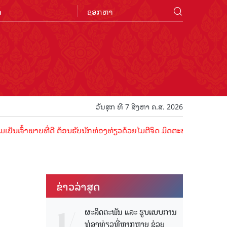
n
ວັນສຸກ ທີ 7 ສິງຫາ ຄ.ສ. 2026
ພາບທີ່ດີ ຕ້ອນຮັບນັກທ່ອງທ່ຽວດ້ວຍໄມຕີຈິດ ມິດຕະພາບອັນດູດດື່ມ !
ຂ່າວ​ລ່າ​ສຸດ
ຜະລິດຕະພັນ ແລະ ຮູບແບບການ
ທ່ອງທ່ຽວທີ່ຫຼາກຫຼາຍ ຊ່ວຍ