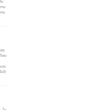
ັບ
ະທານ
ະທານ
ກອງ
ດືອນ
ຳ
ດແບບ
ໃນປີ
, ໃນ