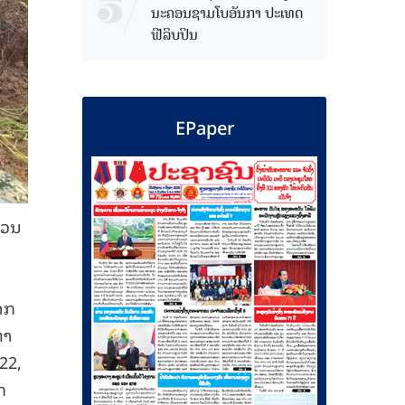
ນະຄອນຊາມໂບ​ອັນກາ ປະເທດ
ຟີລິບປິນ
EPaper
່ວນ
າກ
ຕາ
22,
ກ