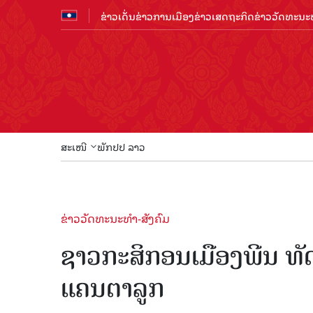
ຂ່າວເດັ່ນ
ຂ່າວການເມືອງ
ຂ່າວເສດຖະກິດ
ຂ່າວວັດທະນະທ
ສະເໜີ
ພັກປປ ລາວ
ຂ່າວວັດທະນະທຳ-ສັງຄົມ
ຊາວກະສິກອນເມືອງພີນ 
ແຄນຕາລູກ