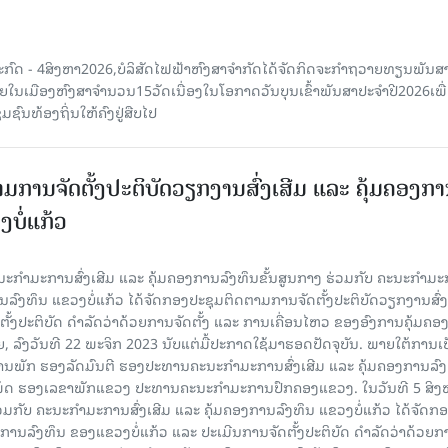
ະກົດ - 4ສິງຫາ2026,ບໍລິສັດໄຟຟ້າຫົງສາຈໍາກັດໄດ້ຈັດກິດຈະກໍາຖວາຍທຽນພັນ
າຍໃນເມືອງຫົງສາຈໍານວນ15ວັດເນື່ອງໃນໂອກາດວັນບຸນເຂົ້າພັນສາປະຈໍາປີ2026ເພື
ຊົນທ້ອງຖິ່ນໃຫ້ຄົງຢູ່ສືບໄປ
ມການຈັດຕັ້ງປະຕິບັດວຽກງານສົ່ງເສີມ ແລະ ຄຸ້ມຄອງກ
ບໍ່ແກ້ວ
ຄະນະກໍາມະການສົ່ງເສີມ ແລະ ຄຸ້ມຄອງການລົງທຶນຂັ້ນສູນກາງ ຮ່ວມກັບ ຄະນະກໍາມ
ການລົງທຶນ ແຂວງບໍ່ແກ້ວ ໄດ້ຈັດກອງປະຊຸມຕິດຕາມການຈັດຕັ້ງປະຕິບັດວຽກງານສົ່ງ
ັ້ງປະຕິບັດ ດຳລັດວ່າດ້ວຍການຈັດຕັ້ງ ແລະ ການເຄື່ອນໄຫວ ຂອງອົງການຄຸ້ມຄອງ
ລົງວັນທີ 22 ພະຈິກ 2023 ນັບແຕ່ມື້ປະກາດໃຊ້ມາຮອດປັດຈຸບັນ. ພາຍໃຕ້ການເ
ພັກ ຮອງລັດມົນຕີ ຮອງປະທານຄະນະກໍາມະການສົ່ງເສີມ ແລະ ຄຸ້ມຄອງການລົງທ
ເພັດ ຮອງເລຂາພັກແຂວງ ປະທານຄະນະກຳມະການປົກຄອງແຂວງ. ໃນວັນທີ 5 ສິງຫາ
ວມກັບ ຄະນະກໍາມະການສົ່ງເສີມ ແລະ ຄຸ້ມຄອງການລົງທຶນ ແຂວງບໍ່ແກ້ວ ໄດ້ຈັດກ
ງການລົງທຶນ ຂອງແຂວງບໍ່ແກ້ວ ແລະ ປະເມີນການຈັດຕັ້ງປະຕິບັດ ດຳລັດວ່າດ້ວຍກ