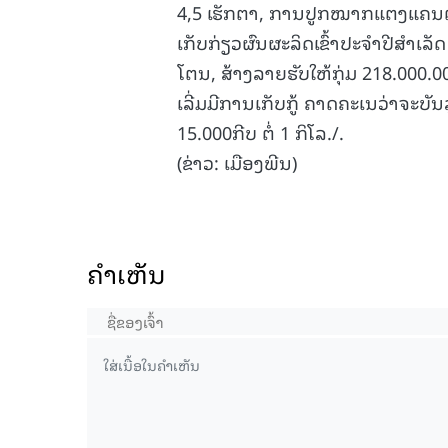
4,5 ເຮັກຕາ, ການປູກໝາກແຕງແຄນຕາ
ເກັບກ່ຽວຜົນຜະລິດເຂົ້າປະຈໍາປີສໍາເ
ໂຕນ, ສ້າງລາຍຮັບໃຫ້ກຸ່ມ 218.000
15.039(06-08-
ເລີ່ມມີການເກັບກູ້ ຄາດຄະເນວ່າຈະບ
15.000ກີບ ຕໍ່ 1 ກິໂລ./.
(ຂ່າວ: ເມືອງພີນ)
ຄໍາເຫັນ