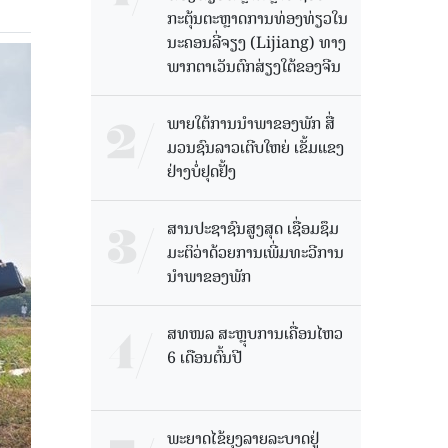
ກະຕຸ້ນຕະຫຼາດການທ່ອງທ່ຽວໃນ
ນະຄອນລີ່ຈຽງ (Lijiang) ທາງ
ພາກຕາເວັນຕົກສ່ຽງໃຕ້ຂອງຈີນ
ພາຍໃຕ້ການນໍາພາຂອງພັກ ສື່
ມວນຊົນລາວເຕີບໃຫຍ່ ເຂັ້ມແຂງ
ຢ່າງບໍ່ຢຸດຢັ້ງ
ສານປະຊາຊົນສູງສຸດ ເຊື່ອມຊຶມ
ມະຕິວ່າດ້ວຍການເພີ່ມທະວີການ
ນຳພາຂອງພັກ
ສທໜລ ສະຫຼຸບການເຄື່ອນໄຫວ
6 ເດືອນຕົ້ນປີ
ພະຍາດໄຂ້ຍຸງລາຍລະບາດຢູ່