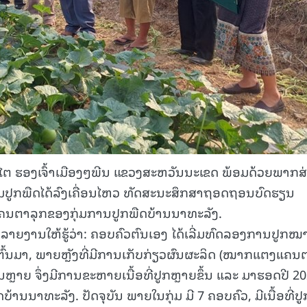
ວຍພະໄຕ ຮອງເຈົ້າເມືອງໆພີນ ແຂວງສະຫວັນນະເຂດ ພ້ອມດ້ວຍພາກສ
ກຸ່ມປູກພືດໄດ້ລົງເຄື່ອນໄຫວ ທັດສະນະສຶກສາຖອດຖອນບົດຮຽນ
ນຕາລຸກຂອງກຸ່ມການປູກພືດບ້ານນາທະລັງ.
າຍງານໃຫ້ຮູ້ວ່າ: ຄອບຄົວຕົນເອງ ໄດ້ເລີ່ມທົດລອງການປູກໝ
ຕົ້ນມາ, ພາຍຫຼັງທີ່ມີການເກັບກ່ຽວຜົນຜະລິດ (ໝາກແຕງແຄນ
ຫຼາຍ ຈຶ່ງມີການຂະຫາຍເນື້ອທີ່ປູກຫຼາຍຂຶ້ນ ແລະ ມາຮອດປີ 20
ບ້ານນາທະລັງ. ປັດຈຸບັນ ພາຍໃນກຸ່ມ ມີ 7 ຄອບຄົວ, ມີເນື້ອທີ່ປູ