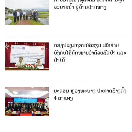
ລະບາຍນໍ້າ ຢູ່ບ້ານປາກຫາງ
ກອງປະຊຸມຖອນບົດຮຽນ ເຄືອຂ່າຍ
ບັງຄັບໃຊ້ກົດໝາຍວ່າດ້ວຍສັດປ່າ ແລະ
ປ່າໄມ້
ນະຄອນ ຫຼວງພະບາງ ປະ​ກາດ​ສ້າງ​ຕັ້ງ
4 ຕາແສງ