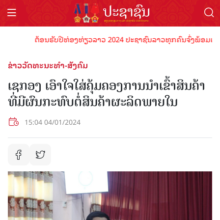
ຕ້ອນຮັບປີທ່ອງທ່ຽວລາວ 2024 ປະຊາຊົນລາວທຸກຄົນຈົ່ງພ້ອມເປັນເຈົ້າ
ຂ່າວວັດທະນະທຳ-ສັງຄົມ
ເຊກອງ ເອົາໃຈໃສ່ຄຸ້ມຄອງການນໍາເຂົ້າສິນຄ້າ
ທີ່ມີຜົນກະທົບຕໍ່ສິນຄ້າຜະລິດພາຍໃນ
15:04 04/01/2024