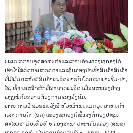
ພະແນກການອຸດສາຫະກຳແລະການຄ້າແຂວງເຊກອງໄດ້
ເອົາໃຈໃສ່ຕິດຕາມກວດກາແລະຄຸ້ມຄອງນຳເຂົ້າສິນຄ້າສິນຄ້າ
ທີ່ມີຜົນກະທົບຕໍ່ສິນຄ້າຜະລິດພາຍໃນໂດຍສະເພາະຊີ້ນ-ປາ,
ໄຂ່, ເຂົ້າແລະພືດຜັກທີ່ສາມາດຜະລິດ ເພື່ອສະໜອງຢ່າງ
ພຽງພໍກັບຄວາມຕ້ອງການຂອງສັງຄົມ.
ທ່ານ ດາວວີ ສວຍທະລັງສີ ຫົວໜ້າພະແນກອຸດສາຫະກໍາ
ແລະ ການຄ້າ (ອຄ) ແຂວງເຊກອງໄດ້ຊີ້ແຈງຕໍ່ກອງປະຊຸມ
ສະໄໝສາມັນເທື່ອທີ 6 ຂອງສະພາປະຊາຊົນແຂວງ (ສພຂ)
ເຊກອງ ຊຸດທີ II ໃນຕອນບ່າຍວັນທີ 3 ມັງກອນ 2024