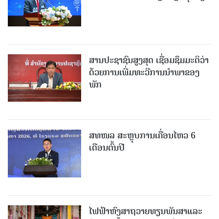
ສານປະຊາຊົນສູງສຸດ ເຊື່ອມຊຶມມະຕິວ່າ
ດ້ວຍການເພີ່ມທະວີການນຳພາຂອງ
ພັກ
ສທໜລ ສະຫຼຸບການເຄື່ອນໄຫວ 6
ເດືອນຕົ້ນປີ
ໄຟຟ້າຫົງສາຖວາຍທຽນພັນສາແລະ