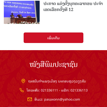
ປະກາດ ແຕ່ງຕັ້ງບຸກຄະລາກອນ ປະຈໍາ
ເຂດເລືອກຕັ້ງທີ 12
ເພີ່ມເຕີມ
ໜັງສືພິມປະຊາຊົນ
ຖະໜົນກຳແພງເມືອງ ນະຄອນຫຼວງວຽງຈັນ
ໂທລະສັບ: 021336111 - ແຟັກ: 021336113
ອີເມວ:
pasaxonn@yahoo.com