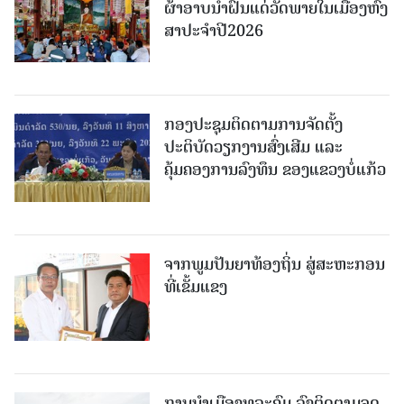
ຜ້າອາບນໍ້າຝົນແດ່ວັດພາຍໃນເມືອງຫົງ
ສາປະຈໍາປີ2026
ກອງປະຊຸມຕິດຕາມການຈັດຕັ້ງ
ປະຕິບັດວຽກງານສົ່ງເສີມ ແລະ
ຄຸ້ມຄອງການລົງທຶນ ຂອງແຂວງບໍ່ແກ້ວ
ຈາກພູມປັນຍາທ້ອງຖິ່ນ ສູ່ສະຫະກອນ
ທີ່ເຂັ້ມແຂງ
ການນໍາເມືອງທຸລະຄົມ ລົງຕິດຕາມຈຸດ