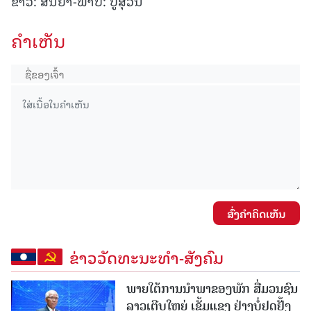
ຂ່າວ: ສັນຍາ-ພາບ: ບູ້ສຸວັນ
ຄໍາເຫັນ
ສົ່ງຄໍາຄິດເຫັນ
ຂ່າວວັດທະນະທຳ-ສັງຄົມ
ພາຍໃຕ້ການນໍາພາຂອງພັກ ສື່ມວນຊົນ
ລາວເຕີບໃຫຍ່ ເຂັ້ມແຂງ ຢ່າງບໍ່ຢຸດຢັ້ງ