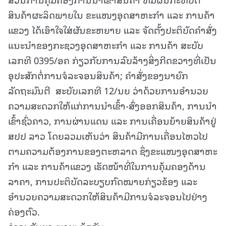
ສິນຄ້າຜະລິດພາຍໃນ ຂະແໜງອຸດສາຫະກໍາ ແລະ ການຄ້າ
ແຂວງ ໄດ້ເອົາໃຈໃສ່ຜັນຂະຫຍາຍ ແລະ ຈັດຕັ້ງປະຕິບັດຄໍາສັ່ງ
ແນະນໍາຂອງກະຊວງອຸດສາຫະກໍາ ແລະ ການຄ້າ ສະບັບ
ເລກທີ 0395/ອຄ ກ່ຽວກັບການລົບລ້າງສິ່ງກີດຂວາງທີ່ເປັນ
ອຸປະສັກຕໍ່ການຈໍລະຈອນສິນຄ້າ; ຄໍາສັ່ງຂອງນາຍົກ
ລັດຖະມົນຕີ ສະບັບເລກທີ 12/ນຍ ວ່າດ້ວຍການອໍານວຍ
ຄວາມສະດວກໃຫ້ແກ່ການນໍາເຂົ້າ-ສົ່ງອອກສິນຄ້າ, ການນໍາ
ເຂົ້າຊົ່ວຄາວ, ການຜ່ານແດນ ແລະ ການເຄື່ອນຍ້າຍສິນຄ້າຢູ່
ສປປ ລາວ ໂດຍລວມເຫັນວ່າ ສິນຄ້າມີການເຄື່ອນໄຫວໄປ
ຕາມຄວາມຕ້ອງການຂອງຕະຫລາດ ຊຶ່ງຂະແໜງອຸດສາຫະ
ກໍາ ແລະ ການຄ້າແຂວງ ເຮັດໜ້າທີ່ໃນການຄຸ້ມຄອງດ້ານ
ລາຄາ, ການປະຕິບັດລະບຽບກົດໝາຍກ່ຽວຂ້ອງ ແລະ
ອໍານວຍຄວາມສະດວກໃຫ້ສິນຄ້າມີການຈໍລະຈອນໄປຢ່າງ
ຄ່ອງຕົວ.