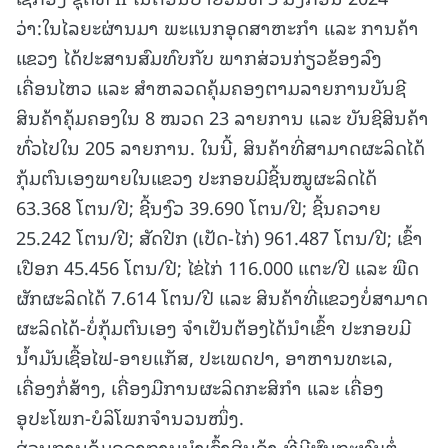
ວ່າ:ໃນໄລຍະຜ່ານມາ ພະແນກອຸດສາຫະກໍາ ແລະ ການຄ້າ
ແຂວງ ໄດ້ປະສານສົມທົບກັບ ພາກສ່ວນກ່ຽວຂ້ອງລົງ
ເຄື່ອນໄຫວ ແລະ ສໍາຫລວດຄຸ້ມຄອງຕາມລາຍການບັນຊີ
ສິນຄ້າຄຸ້ມຄອງໃນ 8 ໝວດ 23 ລາຍການ ແລະ ບັນຊີສິນຄ້າ
ທົ່ວໄປໃນ 205 ລາຍການ. ໃນນີ້, ສິນຄ້າທີ່ສາມາດຜະລິດໄດ້
ກຸ້ມຕົນເອງພາຍໃນແຂວງ ປະກອບມີຊີ້ນໝູຜະລິດໄດ້
63.368 ໂຕນ/ປີ; ຊີ້ນງົວ 39.690 ໂຕນ/ປີ; ຊີ້ນຄວາຍ
25.242 ໂຕນ/ປີ; ສັດປີກ (ເປັດ-ໄກ່) 961.487 ໂຕນ/ປີ; ເຂົ້າ
ເປືອກ 45.456 ໂຕນ/ປີ; ໄຂ່ໄກ່ 116.000 ແຕະ/ປີ ແລະ ພືດ
ຜັກຜະລິດໄດ້ 7.614 ໂຕນ/ປີ ແລະ ສິນຄ້າທີ່ແຂວງບໍ່ສາມາດ
ຜະລິດໄດ້-ບໍ່ກຸ້ມຕົນເອງ ຈຳເປັນຕ້ອງໄດ້ນໍາເຂົ້າ ປະກອບມີ
ນໍ້າມັນເຊື້ອໄຟ-ອາຍແກັສ, ປະເພດປາ, ອາຫານທະເລ,
ເຄື່ອງກໍ່ສ້າງ, ເຄື່ອງມືການຜະລິດກະສິກໍາ ແລະ ເຄື່ອງ
ອຸປະໂພກ-ບໍລິໂພກຈໍານວນໜຶ່ງ.
ສ່ວນການຄຸ້ມຄອງການນໍາເຂົ້າສິນຄ້າ ທີ່ມີຜົນກະທົບຕໍ່