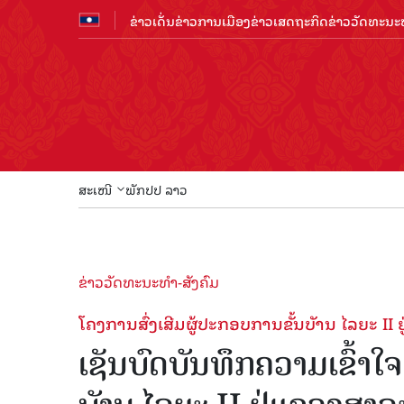
ຂ່າວເດັ່ນ
ຂ່າວການເມືອງ
ຂ່າວເສດຖະກິດ
ຂ່າວວັດທະນະທ
ສະເໜີ
ພັກປປ ລາວ
ຂ່າວວັດທະນະທຳ-ສັງຄົມ
ໂຄງການສົ່ງເສີມຜູ້ປະກອບການຂັ້ນບັານ ໄລຍະ II 
ເຊັນບົດບັນທຶກຄວາມເຂົ້າໃ