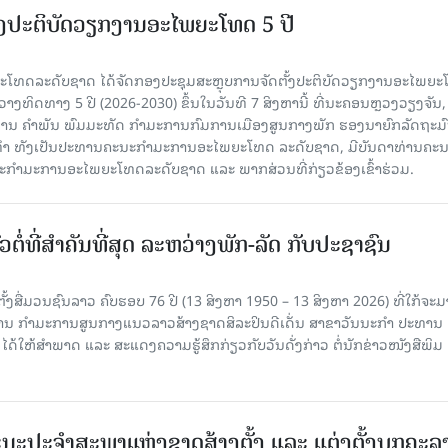
ັ້ງປະຕິບັດວຽກງານອະໄພຍະໂທດ 5 ປີ
ທດລະດັບຊາດ ໄດ້ຈັດກອງປະຊຸມສະຫຼຸບການຈັດຕັ້ງປະຕິບັດວຽກງານອະໄພຍ
ວາງທິດທາງ 5 ປີ (2026-2030) ຂຶ້ນໃນວັນທີ 7 ສິງຫານີ້ ທີ່ນະຄອນຫຼວງວຽງຈັນ
ານ ຄໍາພັນ ພົມມະທັດ ກຳມະການກົມການເມືອງສູນກາງພັກ ຮອງນາຍົກລັດຖະມົ
ິທຳ ທັງເປັນປະທານຄະນະກຳມະການອະໄພຍະໂທດ ລະດັບຊາດ, ມີບັນດາທ່ານຄະ
ກຳມະການອະໄພຍະໂທດລະດັບຊາດ ແລະ ພາກສ່ວນທີ່ກ່ຽວຂ້ອງເຂົ້າຮ່ວມ.
ວຕໍ່ທີ່ສໍາຄັນທີ່ສຸດ ລະຫວ່າງພັກ-ລັດ ກັບປະຊາຊົນ
ັ້ງສື່ມວນຊົນລາວ ຄົບຮອບ 76 ປີ (13 ສິງຫາ 1950 – 13 ສິງຫາ 2026) ທີ່ໃກ້ຈະມ
ສານ ກໍາມະການສູນກາງແນວລາວສ້າງຊາດສິລະປິນດີເດັ່ນ ສາຂາວັນນະກໍາ ປະທານ
ດ້ໃຫ້ສໍາພາດ ແລະ ສະແດງຄວາມຮູ້ສຶກກ່ຽວກັບວັນດັ່ງກ່າວ ຕໍ່ນັກຂ່າວໜັງສືພິມ
ນະປະຈໍາສະພາແຫ່ງຊາດສ້າງຕັ້ງ ແລະ ແຕ່ງຕັ້ງບຸກຄະລ