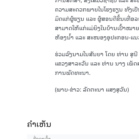
ຄວາມສະດວກພາຍໃນໂຮງຮຽນ ທັງເປັ
ມິດແກ່ຜູ້ຮຽນ ແລະ ຜູ້ສອນດີຂຶ້ນເທື່ອ
ສາມາດໃຫ້ແກ່ແມ່ຍິງໃນບ້ານເປົ້າໝາຍ;
ຫ້ອງນໍ້າ ແລະ ສະໜອງອຸປະກອນ-ແນ
ຮ່ວມລົງນາມໃນສັນຍາ ໂດຍ ທ່ານ ສຸ
ແຂວງສາລະວັນ ແລະ ທ່ານ ນາງ ເພັດສ
ການພັດທະນາ.
(ພາບ-ຂ່າວ: ລັດຕະນາ ແສງສຸວັນ)
ຄໍາເຫັນ