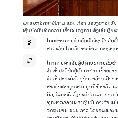
ພະແນກສຶກສາທິການ ແລະ ກິລາ ແຂວງສາລະວັນ ຮ່
ເຊັນບົດບັນທຶກຄວາມເຂົ້າໃຈ ໂຄງການສົ່ງເສີມຜູ້ປ
ໂດຍຜ່ານການຝຶກອົບຮົມວິຊາຊີບຂັ້ນພ
ສາລະວັນ ໂດຍມີຕາງໜ້າຈາກະຊວງການຕ
ໂຄງການສົ່ງເສີມຜູ້ປະກອບການຂັ້ນບັາ
ຈັດຕັ້ງປະຕິບັດຢູ່ບັນດາບ້ານເປົ້າໝາ
ຈັດຕັ້ງປະປະຕິບັດຢູ່ບັນດາບ້ານເປົ້າ
ສະໜັບສະໜູນຈາກ ມຸນນິທິສະມິດ ແລະ
ກີບ, ໄລຍະຈັດຕັ້ງປະຕິບັດ ແມ່ນຮອດວ
ທຸກຍາກຂອງປະຊາຊົນບັນດາເຜົ່າ ແນ
ລັດຖະບານ ສປປ ລາວ ໂດຍສະເພາະແມ່ນ
ການສຶກສາ, ສົ່ງເສີມວິຊາຊີບ ແລະ 