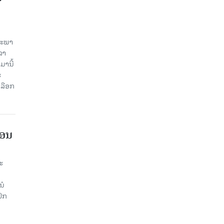
ສະພາ
ລາ
ມານີ້
ະ
ລືອກ
ືອນ
ະ
ນໍ
ົກ