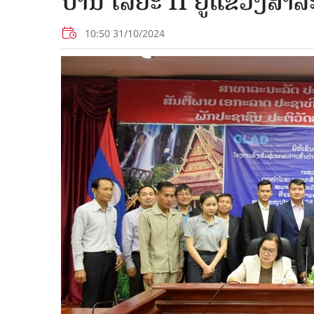
ບັານ ໄລຍະ II ຢູ່ແຂວງສາລ
10:50 31/10/2024