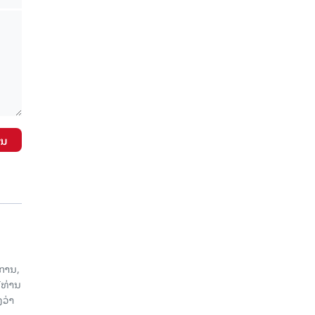
ັນ
ການ,
ີທ່ານ
ວ່າ