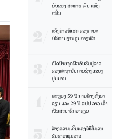
ນັບຂອງ ສະຫາຍ ເຈີ່ນ ແທັງ
ເໝີ້ນ
ແຈ້ງຂ່າວພິເສດ ຂອງຄະນະ
ບໍລິຫານງານສູນກາງພັກ
ເປີດປ້າຍຈຸດຝຶກອົບຮົມຢູ່ລາວ
ຂອງສະຖາບັນການຊ່າງແຂວງ
ຢູນນານ
ສະຫຼອງ 59 ປີ ການສ້າງຕັ້ງອາ
ຊຽນ ແລະ 29 ປີ ສປປ ລາວ ເຂົ້າ
ເປັນສະມາຊິກອາຊຽນ
ສ້າງຄວາມເຂັ້ມແຂງໃຫ້ສື່ມວນ
ຊົນຊາວໜຸ່ມລາວ