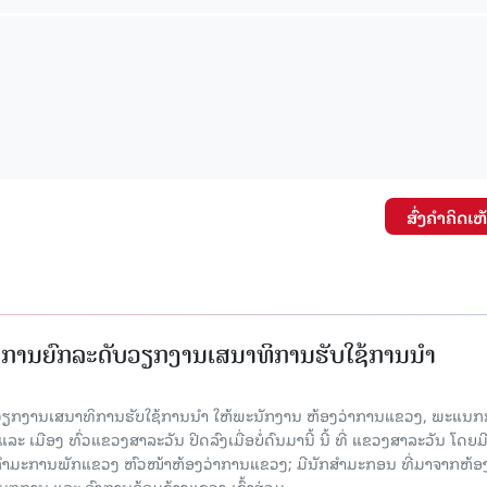
ສົ່ງຄໍາຄິດເຫ
ັດການຍົກລະດັບວຽກງານເສນາທິການຮັບໃຊ້ການນໍາ
ັບວຽກງານເສນາທິການຮັບໃຊ້ການນໍາ ໃຫ້ພະນັກງານ ຫ້ອງວ່າການແຂວງ, ພະແນກ
 ເມືອງ ທົ່ວແຂວງສາລະວັນ ປິດລົງເມື່ອ​ບໍ່​ດົນ​ມາ​ນີ້ ນີ້ ທີ່ ແຂວງສາລະວັນ ໂດຍ​ມ
ກຳມະການພັກແຂວງ ຫົວໜ້າຫ້ອງວ່າການແຂວງ; ມີນັກສຳມະກອນ ທີ່ມາຈາກຫ້ອງ
ກການ ແລະ ອົງການອ້ອມຂ້າງແຂວງ ເຂົ້າຮ່ວມ.