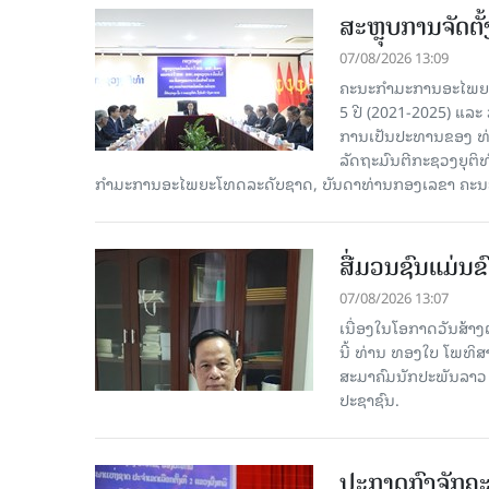
ສະຫຼຸບການຈັດຕ
07/08/2026 13:09
ຄະນະກຳມະການອະໄພຍະໂ
5 ປີ (2021-2025) ແລະ 
ການເປັນປະທານຂອງ ທ່
ລັດຖະມົນຕີກະຊວງຍຸຕ
ກໍາມະການອະໄພຍະໂທດລະດັບຊາດ, ບັນດາທ່ານກອງເລຂາ ຄະນະ
ສື່ມວນຊົນແມ່ນຂົ
07/08/2026 13:07
ເນື່ອງໃນໂອກາດວັນສ້າງຕ
ນີ້ ທ່ານ ທອງໃບ ໂພທິ
ສະມາຄົມນັກປະພັນລາວ ໄ
ປະຊາຊົນ.
ປະກາດກົງຈັກຄະ