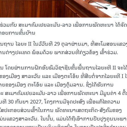
ວມກັບ ສະມາຄົມເຢຍລະມັນ-ລາວ ເພື່ອການພັດທະນາ ໄດ້ຈັດ
ະກອບການຂັ້ນບັານ
ື້ນຖານ ໄລຍະ II ໃນວັວັນທີ 29 ຕຸລາຜ່ານມາ, ທີ່ສະໂມສອນແຂວ
່າງປະເທດ ພ້ອມດ້ວຍ ພາກສ່ວນທີ່ກ່ຽວຂ້ອງ ເຂົ້າຮ່ວມ.
ນ ໂດຍຜ່ານການຝຶກອົບຮົມວິຊາຊີບຂັ້ນພື້ນຖານໄລຍະທີ II ຈະໄດ
ຍຂອງເມືອງ ສາລະວັນ ແລະ ເມືອງຕະໂອ້ຍ ທີ່ສືບຕໍ່ຈາກໄລຍະທີ I ໄ
ໝາຍຂອງເມືອງ ຕະໂອ້ຍ ແລະ ເມືອງຕຸ້ມລານ. ຊຶ່ງໄດ້ຮັບການ
 ສະມາຄົມເຢຍລະມັນ-ລາວ ເພື່ອການພັດທະນາ ມີມູນຄ່າ 4 ຕື້
ັນທີ 30 ກັນຍາ 2027, ໂຄງການມີຈຸດປະສົງ ເພື່ອແກ້ໄຂຄວາມ
່ໃສປະກອບສ່ວນເຂົ້າໃນການ ພັດທະນາເສດຖະກິດ-ສັງຄົມຂອງ
ແຂວງສາລະວັນ. ໃນນັ້ນ, ແມ່ນໄດ້ຖືເອົາການປັບປຸງຄຸນນະພ
ສະໜອງອາຄານຮຽນເປັນບູລິມະສິດໜຶ່ງ ໃນການປັບປຸງສິ່ງອຳນວຍ