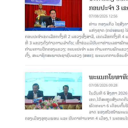
ກອນປະຈໍາ 3 ເຂດ
07/08/2026 12:56
ທ່ານ ກອງແກ້ວ ໄຊສົ
ແຫ່ງຊາດ (ຄປຈສພຊ) ໄດ
ກອນປະຈໍາເຂດເລືອກຕັ້ງທີ 2 ແຂວງຜົ້ງສາລີ, ເຂດເລືອກຕັ້ງທີ 4
ທີ່ 3 ແຂວງດັ່ງກ່າວຕາມລຳດັບ; ເຂົ້າຮ່ວມມີບັນດາທ່ານເລ
ກໍາມະການປົກຄອງແຂວງ; ຄະນະປະຈໍາ ແລະ ກໍາມະການພັກແຂວງ
ຕັ້ງ, ສະມາຊິກສະພາປະຊາຊົນແຂວງ (ສສຂ); ພະແນກການອ້ອມຂ
ພະແນກໂຍທາທິກ
07/08/2026 09:28
ໃນວັນທີ 6 ສິງຫາ 202
ເຂດ,ໄດ້ສະຫຼຸບສັງເກດຕ
ພັດທະນາ 6 ເດືອນຕົ້ນ
ລາດ ຮອງຫົວໜ້າພະແນກ
ຄອງເມືອງອຸທຸມພອນ ແລະ ບັນດາທ່ານຈາກ 4 ເມືອງ,1 ນະຄອນໄກ