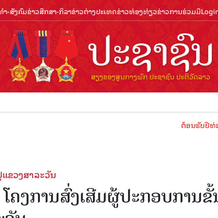
ຳ-ສັງຄົມ
ຂ່າວສືກສາ-ກິລາ
ຂ່າວຕ່າງປະເທດ
ຂ່າວທ່ອງທ່ຽວ
ຂ່າວການຮ່ວມມື
Logi
ຕ້ອນຮັບປີທ່ອງທ່ຽວລາ
ຢູ່ແຂວງສາລະວັນ
ຈ ໂຄງການສົ່ງເສີມຜູ້ປະກອບການຂັ້