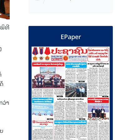
ພິທີ
EPaper
ງ
້
ດ້
ກວ່າ
າບ