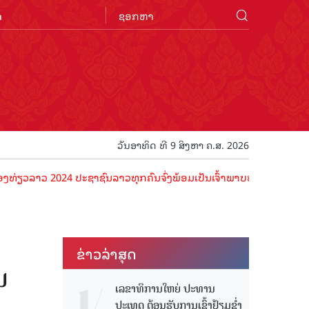
n
ວັນອາທິດ ທີ 9 ສິງຫາ ຄ.ສ. 2026
ວ 2024 ປະຊາຊົນລາວທຸກຄົນຈົ່ງພ້ອມເປັນເຈົ້າພາບທີ່ດີ ຕ້ອນຮັບນັກທ່ອງທ່ຽ
ຂ່າວ​ລ່າ​ສຸດ
ນ
ເລຂາທິການໃຫຍ່ ປະທານ
ປະເທດ ຕ້ອນຮັບການເຂົ້າຢ້ຽມຂໍ່າ