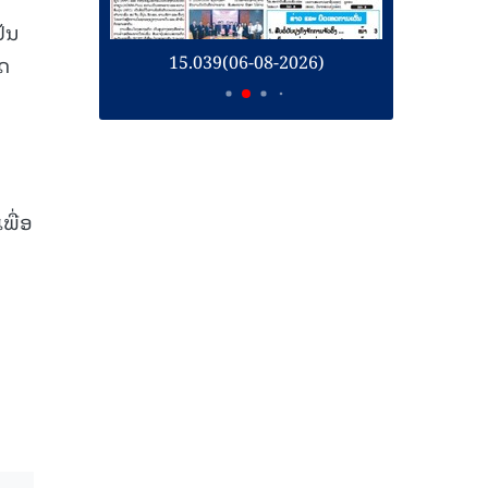
ັນ
15.039(06-08-2026)
15.038
າດ
ພື່ອ