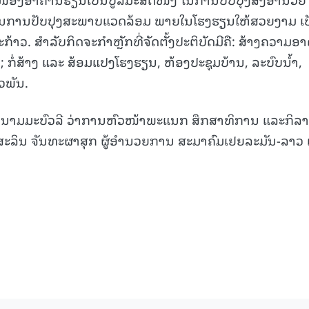
ນການປັບປຸງສະພາບແວດລ້ອມ ພາຍໃນໂຮງຮຽນໃຫ້ສວຍງາມ ເປ
15.040(07-08-2026)
ລະກ້າວ. ສໍາລັບກິດຈະກໍາຫຼັກທີ່ຈັດຕັ້ງປະຕິບັດມີຄື: ສ້າງຄວາມອ
 ກໍ່ສ້າງ ແລະ ສ້ອມແປງໂຮງຮຽນ, ຫ້ອງປະຊຸມບ້ານ, ລະບົບນໍ້າ,
ວພັນ.
ນີ ນາມມະບົວລີ ວ່າການຫົວໜ້າພະແນກ ສຶກສາທິການ ແລະກິລາ
ະລິນ ຈັນທະຜາສຸກ ຜູ້ອຳນວຍການ ສະມາຄົມເຢຍລະມັນ-ລາວ ເ