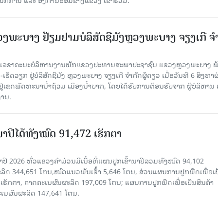
ະບາງ ຢ້ຽມ​ຢາມບໍ​ລິ​ສັດຊີມັງຫຼວງພະບາງ ຈຽງເກີ ຈໍ
ົງ ເລ​ຂາ​ຄະ​ນະ​ບໍ​ລິ​ຫານ​ງານ​ພັກແຂວງປະທານສະພາປະຊາຊົນ ແຂວງຫຼວງພະບາງ 
ັດວຽກ ຢູ່ບໍລິສັດຊີມັງ ຫຼວງພະບາງ ຈຽງເກີ ຈໍາກັດຜູ້ດຽວ ເມື່ອ​ວັນ​ທີ 6 ສິງ​ຫາ​ຜ
ຕັ້ງຢູ່ເຂດພັດທະນານ້ຳຖ້ວມ ເມືອງນໍ້າບາກ, ໂດຍໄດ້ຮັບການຕ້ອນຮັບຈາກ ຜູ້ບໍລິຫານ
ານ.
ານາປີໄດ້ທັງໝົດ 91,472 ເຮັກຕາ
າປີ 2026 ທົ່ວແຂວງຄໍາມ່ວນມີເນື້ອທີ່ແຜນປູກເຂົ້ານາປີລວມທັງໝົດ 94,102
ລິດ 344,651 ໂຕນ,ໝົດແນວພັນເຂົ້າ 5,646 ໂຕນ, ສ່ວນແຜນການປູກພືດເພື່ອເປ
ຮັກຕາ, ຄາດຄະເນຜົນຜະລິດ 197,009 ໂຕນ; ແຜນການປູກພືດເພື່ອເປັນສິນຄ້າ
ະເນຜົນຜະລິດ 147,641 ໂຕນ.