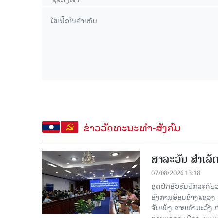
ຂ່າວວັດທະນະທຳ-ສັງຄົມ
ສາລະວັນ ສໍາເລ
07/08/2026 13:18
ຊຸດຝຶກອົບຮົມຍົກລະດ
ອົງການອ້ອມຂ້າງແຂວງ ແລະ
ຈັນເພັງ ສາຍທຳມະວົງ 
ການແຂວງ-ເມືອງ, ພະແນ