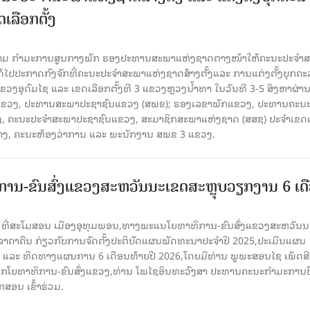
ເລືອກຕັ້ງ
ງຄາມ ກຳມະການສູນກາງພັກ ຮອງປະທານສະພາແຫ່ງຊາດຕາງໜ້າໃຫ້ຄະນະປະຈໍາ
້ໄປປະກາດກົງຈັກທີ່ຄະນະປະຈໍາສະພາແຫ່ງຊາດສ້າງຕັ້ງແລະ ການແຕ່ງຕັ້ງບຸກຄະ
 ແຂວງອຸດົມໄຊ ແລະ ເຂດເລືອກຕັ້ງທີ 3 ແຂວງຫຼວງນ້ຳທາ ໃນວັນທີ 3-5 ສິງຫາຜ່ານ
ຂາພັກແຂວງ, ປະທານສະພາປະຊາຊົນແຂວງ (ສພຂ); ຮອງເລຂາພັກແຂວງ, ປະທານຄະນ
, ຄະນະປະຈໍາສະພາປະຊາຊົນແຂວງ, ສະມາຊິກສະພາແຫ່ງຊາດ (ສສຊ) ປະຈໍາເຂດເ
້າງ, ຄະນະຫ້ອງວ່າການ ແລະ ພະນັກງານ ສພຂ 3 ແຂວງ.
ານ-ຂົນສົ່ງແຂວງສະຫວັນນະເຂດສະຫຼຸບວຽກງານ 6 ເດ
6 ທີ່ສະໂມສອນ ເມືອງອຸທຸມພອນ,ທາງພະແນໂຍທາທິການ-ຂົນສົ່ງແຂວງສະຫວັນນ
ີລາຄາຄືນ ກ່ຽວກັບການຈັດຕັ້ງປະຕິບັດແຜນພັດທະນາປະຈໍາປີ 2025,ປະເມີນແຜນ
ປີ ແລະ ທິດທາງແຜນການ 6 ເດືອນທ້າຍປີ 2026,ໂດຍມີທ່ານ ພູພະສອນໄຊ ເພັດສີ
ໂຍທາທິການ-ຂົນສົ່ງແຂວງ,ທ່ານ ໂພໄຊອິນທະວົງສາ ປະທານຄະນະກໍາມະການປ
ສອນ ເຂົ້າຮ່ວມ.