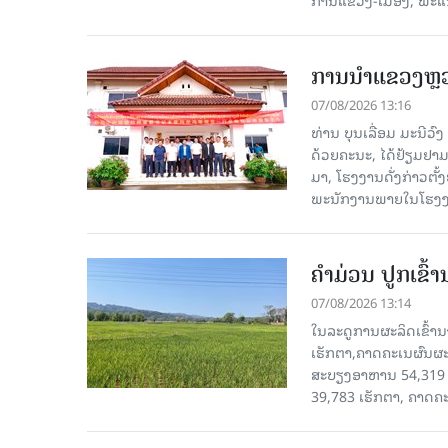
ການນຳແຂວງຫຼວງພ
07/08/2026 13:16
ທ່ານ ບຸນເລື່ອມ ມະນີວ
ດ້ວຍຄະນະ, ໄດ້ຢ້ຽມຢາມ-ເຮ
ມາ, ໂຮງ​ງານ​ດັ່ງ​ກ່າວ
ພະນັກງານພາຍໃນໂຮງງ
ຄໍາມ່ວນ ປູກເຂົ້
07/08/2026 13:14
ໃນລະດູການຜະລິດເຂົ້ານ
ເຮັກຕາ,ຄາດຄະເນຜົນຜະ
ສະບຽງອາຫານ 54,319 ເ
39,783 ເຮັກຕາ, ຄາດຄ