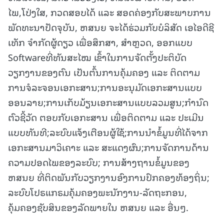
ໄພ,ໂປ່ງໃສ, ກວດສອບໄດ້ ແລະ ສອດຄ່ອງກັບສະພາບການ
ພັດທະນາປັດຈຸບັນ, ຫສນຍ ຈະໄດ້ຮ່ວມກັບບໍລິສັດ ເອໄອດີຊີ
ເທັກ ຈໍາກັດຜູ້ດຽວ ເພື່ອສຶກສາ, ສຳຫຼວດ, ອອກແບບ
Softwareທີ່ທັນສະໄໝ ເຂົ້າໃນການຈັດຕັ້ງປະຕິບັດ
ວຽກງານຂອງຕົນ ເປັນຕົ້ນການຄຸ້ມຄອງ ແລະ ຕິດຕາມ
ການຈໍລະຈອນເອກະສານ;ການອະນຸມັດເອກະສານແບບ
ອອນລາຍ;ການເກັບມ້ຽນເອກະສານແບບລວມສູນ;ກໍານົດ
ຕົວຊີ້ວັດ ຕອບກັບເອກະສານ ເພື່ອຕິດຕາມ ແລະ ປະເມີນ
ແບບທັນທີ;ລະບົບແຈ້ງເຕືອນຜູ້ໃຊ້;ການນໍາຂໍ້ມູນທີ່ໄດ້ຈາກ
ເອກະສານມາວິເຄາະ ແລະ ສະແດງຜົນ;ການຈັດການດ້ານ
ຄວາມປອດໄພຂອງລະບົບ; ການສ້າງຖານຂໍ້ມູນຂອງ
ຫສນຍ ທີ່ຕິດພັນກັບວຽກງານອົງການປົກຄອງທ້ອງຖິ່ນ;
ລະບົບໂປຣແກຣມຄຸ້ມຄອງພະນັກງານ-ລັດຖະກອນ,
ຄຸ້ມຄອງຊັບສິນຂອງລັດພາຍໃນ ຫສນຍ ແລະ ອື່ນໆ.