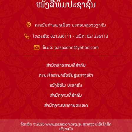
ໜັງສືພິມປະຊາຊົນ
ຖະໜົນກຳແພງເມືອງ ນະຄອນຫຼວງວຽງຈັນ
ໂທລະສັບ: 021336111 - ແຟັກ: 021336113
ອີເມວ:
pasaxonn@yahoo.com
ສຳ​ນັກ​ຂ່າວ​ສານ​ທີ່​ສຳ​ຄັນ​
ຄະນະໂຄສະນາອົບຮົມ​ສູນ​ກາງ​ພັກ
ໜັງສືພິມ ປະ​ຊາ​ຊົນ
ສຳ​ນັກ​ງານ​ທີ່​ສຳ​ຄັນ
ສຳ​ນັກ​ງານ​ປະ​ທານ​ປະ​ເທດ
ລິຂະສິດ ©2026 www.pasaxon.org.la. ສະຫງວນໄວ້ເຊິງສິດ
ທັງຫມົດ