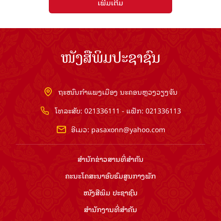
ເພີ່ມເຕີມ
ໜັງສືພິມປະຊາຊົນ
ຖະໜົນກຳແພງເມືອງ ນະຄອນຫຼວງວຽງຈັນ
ໂທລະສັບ: 021336111 - ແຟັກ: 021336113
ອີເມວ:
pasaxonn@yahoo.com
ສຳ​ນັກ​ຂ່າວ​ສານ​ທີ່​ສຳ​ຄັນ​
ຄະນະໂຄສະນາອົບຮົມ​ສູນ​ກາງ​ພັກ
ໜັງສືພິມ ປະ​ຊາ​ຊົນ
ສຳ​ນັກ​ງານ​ທີ່​ສຳ​ຄັນ