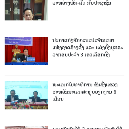
ລະຫວ່າງພັກ-ລັດ ກັບປະຊາຊົນ
ປະກາດກົງຈັກຄະນະປະຈໍາສະພາ
ແຫ່ງຊາດສ້າງຕັ້ງ ແລະ ແຕ່ງຕັ້ງບຸກຄະ
ລາກອນປະຈໍາ 3 ເຂດເລືອກຕັ້ງ
ພະແນກໂຍທາທິການ-ຂົນສົ່ງແຂວງ
ສະຫວັນນະເຂດສະຫຼຸບວຽກງານ 6
ເດືອນ