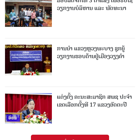
ມອບລົດຈັກໃຫ້ 3 ຕາແສງ ເພື່ອຮັບໃຊ້
ວຽກງານບໍລິຫານ ແລະ ພັດທະນາ
ການນຳ ແຂວງຫຼວງພະບາງ ຊຸກຍູ້
ວຽກງານຮອບດ້ານຢູ່ເມືອງວຽງຄໍາ
ແຕ່ງຕັ້ງ ຄະນະສະມາຊິກ ສພຊ ປະຈຳ
ເຂດເລືອກຕັ້ງທີ 17 ແຂວງອັດຕະປື