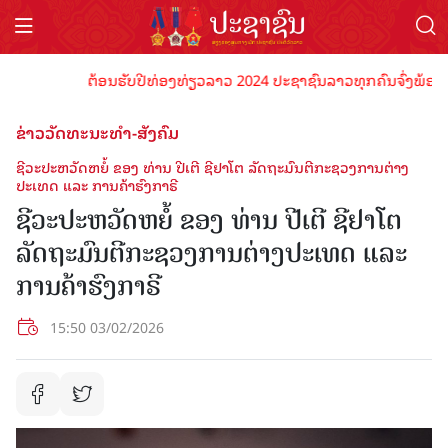
ຕ້ອນຮັບປີທ່ອງທ່ຽວລາວ 2024 ປະຊາຊົນລາວທຸກຄົນຈົ່ງພ້ອມເປັນເຈ
ຂ່າວວັດທະນະທຳ-ສັງຄົມ
ຊີວະປະຫວັດຫຍໍ້ ຂອງ ທ່ານ ປີເຕີ ຊີຢາໂຕ ລັດຖະມົນຕີກະຊວງການຕ່າງ
ປະເທດ ແລະ ການຄ້າຮົງກາຣີ
ຊີວະປະຫວັດຫຍໍ້ ຂອງ ທ່ານ ປີເຕີ ຊີຢາໂຕ
ລັດຖະມົນຕີກະຊວງການຕ່າງປະເທດ ແລະ
ການຄ້າຮົງກາຣີ
15:50 03/02/2026