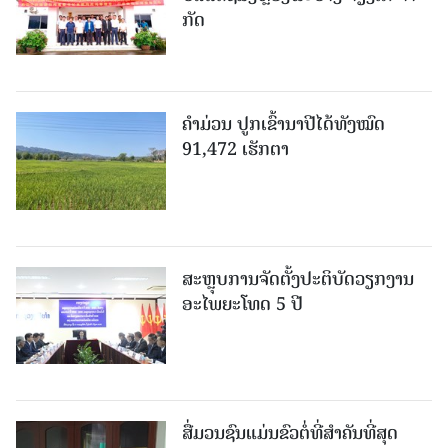
ກັດ
ຄໍາມ່ວນ ປູກເຂົ້ານາປີໄດ້ທັງໝົດ
91,472 ເຮັກຕາ
ສະຫຼຸບການຈັດຕັ້ງປະຕິບັດວຽກງານ
ອະໄພຍະໂທດ 5 ປີ
ສື່ມວນຊົນແມ່ນຂົວຕໍ່ທີ່ສໍາຄັນທີ່ສຸດ