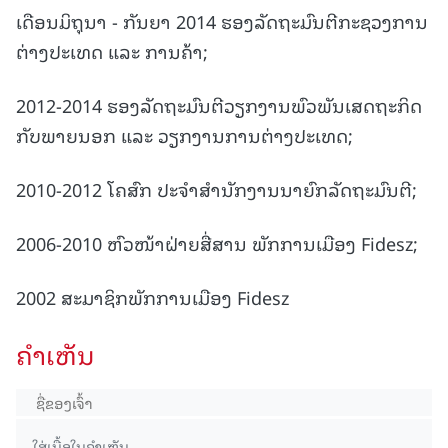
ເດືອນມິຖຸນາ - ກັນຍາ 2014 ຮອງລັດຖະມົນຕີກະຊວງການ
ຕ່າງປະເທດ ແລະ ການຄ້າ;
2012-2014 ຮອງລັດຖະມົນຕີວຽກງານພົວພັນເສດຖະກິດ
ກັບພາຍນອກ ແລະ ວຽກງານການຕ່າງປະເທດ;
2010-2012 ໂຄສົກ ປະຈຳສຳນັກງານນາຍົກລັດຖະມົນຕີ;
2006-2010 ຫົວໜ້າຝ່າຍສື່ສານ ພັກການເມືອງ Fidesz;
2002 ສະມາຊິກພັກການເມືອງ Fidesz
ຄໍາເຫັນ