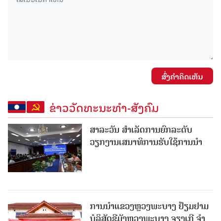
ສົ່ງຄໍາຄິດເຫັນ
ຂ່າວວັດທະນະທຳ-ສັງຄົມ
ສາລະວັນ ສໍາເລັດການຍົກລະດັບ
ວຽກງານເສນາທິການຮັບໃຊ້ການນໍາ
ການນຳແຂວງຫຼວງພະບາງ ຢ້ຽມ​ຢາມ
ບໍ​ລິ​ສັດຊີມັງຫຼວງພະບາງ ຈຽງເກີ ຈໍາ