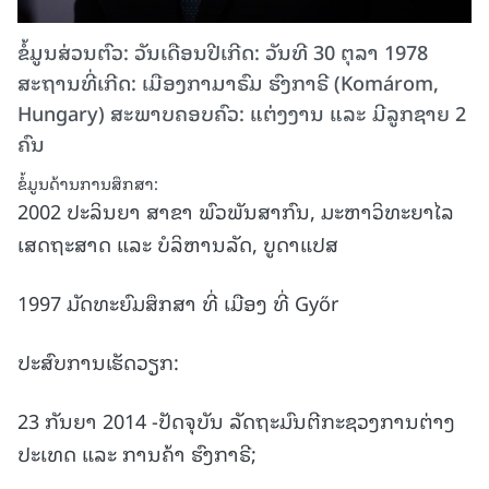
ຂໍ້ມູນສ່ວນຕົວ: ວັນເດືອນປີເກີດ: ວັນທີ 30 ຕຸລາ 1978
ສະຖານທີ່ເກີດ: ເມືອງກາມາຣົມ ຮົງກາຣີ (Komárom,
Hungary) ສະພາບຄອບຄົວ: ແຕ່ງງານ ແລະ ມີລູກຊາຍ 2
ຄົນ
ຂໍ້ມູນດ້ານການສຶກສາ:
2002 ປະລິນຍາ ສາຂາ ພົວພັນສາກົນ, ມະຫາວິທະຍາໄລ
ເສດຖະສາດ ແລະ ບໍລິຫານລັດ, ບູດາແປສ
1997 ມັດທະຍົມສຶກສາ ທີ່ ເມືອງ ທີ່ Győr
ປະສົບການເຮັດວຽກ:
23 ກັນຍາ 2014 -ປັດຈຸບັນ ລັດຖະມົນຕີກະຊວງການຕ່າງ
ປະເທດ ແລະ ການຄ້າ ຮົງກາຣີ;