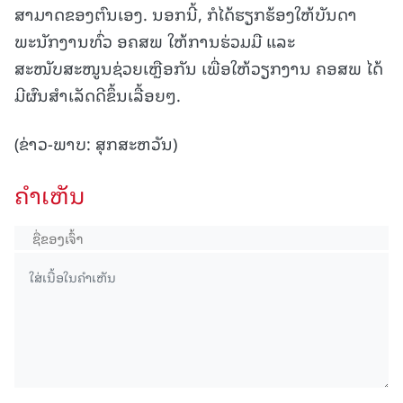
ສາມາດຂອງຕົນເອງ. ນອກນີ້, ກໍໄດ້ຮຽກຮ້ອງໃຫ້ບັນດາ
ພະນັກງານທົ່ວ ອຄສພ ໃຫ້ການຮ່ວມມື ແລະ
ສະໜັບສະໜູນຊ່ວຍເຫຼືອກັນ ເພື່ອໃຫ້ວຽກງານ ຄອສພ ໄດ້
ມີຜົນສຳເລັດດີຂຶ້ນເລື້ອຍໆ.
(ຂ່າວ-ພາບ: ສຸກສະຫວັນ)
ຄໍາເຫັນ