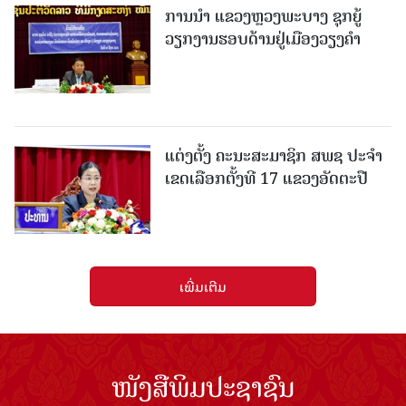
ການນຳ ແຂວງຫຼວງພະບາງ ຊຸກຍູ້
ວຽກງານຮອບດ້ານຢູ່ເມືອງວຽງຄໍາ
ແຕ່ງຕັ້ງ ຄະນະສະມາຊິກ ສພຊ ປະຈຳ
ເຂດເລືອກຕັ້ງທີ 17 ແຂວງອັດຕະປື
ເພີ່ມເຕີມ
ໜັງສືພິມປະຊາຊົນ