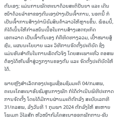
ຕົນເອງ; ແມ່ນການພັດທະນາດ້ວຍສະຕິປັນຍາ ແລະ ເດີນ
ໜ້າດ້ວຍລຳຂາຂອງຕົນເອງຢ່າງເປັນເຈົ້າການ, ນອກນີ້ ກໍ
ເປັນເຈົ້າການສ້າງຄ່ານິຍົມສິນຄ້າລາວໃຫ້ຫຼາຍຂຶ້ນ. ພ້ອມນີ້,
ກໍໄດ້ເນັ້ນໃຫ້ກຳແໜ້ນເນື້ອໃນການສ້າງເສດຖະກິດ
ເອກະລາດ ເປັນເຈົ້າຕົນເອງ ກໍຄືທິດທາງລວມ, ເປົ້າໝາຍສູ້
ຊົນ, ແຜນນະໂຍບາຍ ແລະ ວິທີການຈັດຕັ້ງປະຕິບັດ ຊຶ່ງ
ແມ່ນອັນສຳຄັນໃນການເຮັດຕົວຈິງ ໂດຍສະເພາະທົ່ວ ຄອສພ
ຕ້ອງໄດ້ຫັນເຂົ້າສູ່ວຽກງານຂອງຕົນ ແລະ ຈັດຕັ້ງປະຕິບັດໃຫ້
ໄດ້.
ພາຍຫຼັງສຳເລັດກອງປະຊຸມເຊື່ອມຊຶມມະຕິ 04/ກມສພ,
ຄະນະໂຄສະນາອົບຮົມສູນກາງພັກ ກໍໄດ້ດຳເນີນພິທີປະກາດ
ການຈັດຕັ້ງ ໂດຍໄດ້ມີການຜ່ານມະຕິຕົກລົງ ສະບັບເລກທີ
31/ຄລສພ, ລົງວັນທີ 1 ກຸມພາ 2024 ຕົກລົງໃຫ້ ສະຫາຍ
ໂພເມກ ວິໄລສັກ ຫົວໜ້າກົມໂຄສະນາອອກພັກການ-ຮັບ