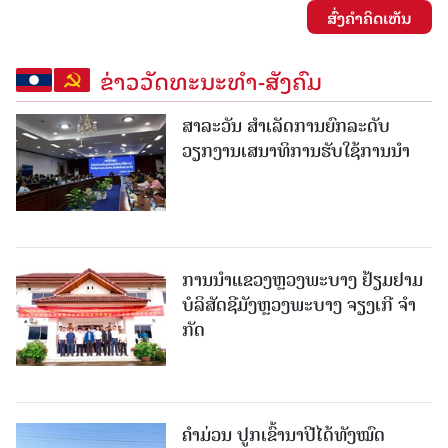
ສົ່ງຄໍາຄິດເຫັນ
ຂ່າວວັດທະນະທຳ-ສັງຄົມ
ສາລະວັນ ສໍາເລັດການຍົກລະດັບ
ວຽກງານເສນາທິການຮັບໃຊ້ການນໍາ
ການນຳແຂວງຫຼວງພະບາງ ຢ້ຽມ​ຢາມ
ບໍ​ລິ​ສັດຊີມັງຫຼວງພະບາງ ຈຽງເກີ ຈໍາ
ກັດ
ຄໍາມ່ວນ ປູກເຂົ້ານາປີໄດ້ທັງໝົດ