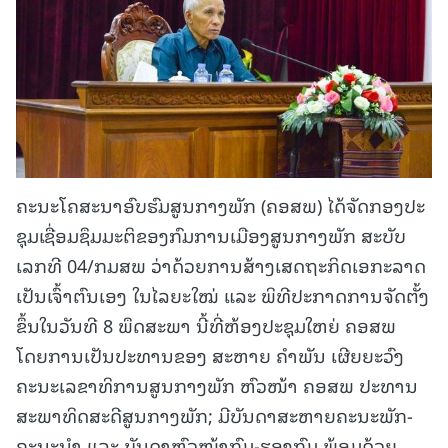
ຄະນະໂຄສະນາອົບຮົມສູນກາງພັກ (ຄອສພ) ໄດ້ຈັດກອງປະ
ຊຸມເຊື່ອມຊຶມມະຕິຂອງກົມການເມືອງສູນກາງພັກ ສະບັບ
ເລກທີ 04/ກມສພ ວ່າດ້ວຍການສ້າງເສດຖະກິດເອກະລາດ
ເປັນເຈົ້າຕົນເອງ ໃນໄລຍະໃໝ່ ແລະ ພິທີປະກາດການຈັດຕັ້ງ
ຂຶ້ນໃນວັນທີ 8 ພຶດສະພາ ນີ້ທີ່ຫ້ອງປະຊຸມໃຫຍ່ ຄອສພ
ໂດຍການເປັນປະທານຂອງ ສະຫາຍ ຄໍາພັນ ເຜີຍຍະວົງ
ຄະນະເລຂາທິການສູນກາງພັກ ຫົວໜ້າ ຄອສພ ປະທານ
ສະພາທິດສະດີສູນກາງພັກ; ມີບັນດາສະຫາຍຄະນະພັກ-
ຄະນະນໍາ ແລະ ບັນດາຫົວໜ້າກົມ-ຮອງກົມ ພ້ອມດ້ວຍ