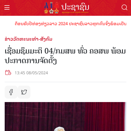
ຕ້ອນຮັບປີທ່ອງທ່ຽວລາວ 2024 ປະຊາຊົນລາວທຸກຄົນຈົ່ງພ້ອມເປັນເຈົ້າພາບ
ຂ່າວວັດທະນະທຳ-ສັງຄົມ
ເຊື່ອມຊຶມມະຕິ 04/ກມສພ ທົ່ວ ຄອສພ ພ້ອມ
ປະກາດການຈັດຕັ້ງ
13:45 08/05/2024