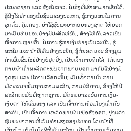
ປະເທດຊາດ ແລະ ສັງຄົມລາວ, ໃນສິ່ງທີ່ເຮົາສາມາດເຮັດໄດ້,
ຮູ້ອີງໃສ່ທ່າແຮງບົ່ມຊ້ອນຂອງປະເທດ, ຮູ້ວາງແຜນໃນການ
ຂຸດຄົ້ນ, ຄຸ້ມຄອງ, ນຳໃຊ້ຊັບພະຍາກອນຂອງຊາດ ໃຫ້ອອກ
ມາເປັນທຶນຮອນຢ່າງມີປະສິດທິຜົນ, ສ້າງໃຫ້ຄົນລາວເປັນ
ເຈົ້າການຫຼາຍຂຶ້ນ ໃນການຮູ້ຫາເງິນຢ່າງເປັນລະບົບ, ຮູ້
ສະສົມ ແລະ ນຳໃຊ້ທຶນຢ່າງປະຢັດ, ຮູ້ຕໍ່ຍອດ ແລະ ສ້າງມູນ
ຄ່າເພີ່ມຂຶ້ນໃໝ່ຢ່າງບໍ່ຢຸດຢັ້ງ, ເປັນເຈົ້າການຄິດໄລ່, ໄຕ່ຕອງ
ການນຳເຂົ້າຜະລິດຕະພັນຈາກພາຍນອກ ມາຊົມໃຊ້ຢ່າງມີ
ຈຸດສຸມ ແລະ ມີການເລືອກເຟັ້ນ; ເປັນເຈົ້າການໃນການ
ພັດທະນາພື້ນຖານການຜະລິດ, ການບໍລິການ, ສ້າງໃຫ້ມີ
ຜະລິດຕະພັນທີ່ຫຼາກຫຼາຍ, ພັດທະນາລະບົບການເງິນ-
ເງິນຕາ ໃຫ້ເຂັ້ມແຂງ ແລະ ເປັນເຈົ້າການເຊື່ອມໂຍງເຂົ້າກັບ
ສາກົນ, ເປັນເຈົ້າການຜະລິດພາຍໃນເພື່ອສົ່ງອອກ, ປຸງແຕ່ງ
ຊັບພະຍາກອນທີ່ເປັນທ່າແຮງຂອງປະເທດ ໂດຍນຳໃຊ້
ເຕັກນິກ ເຕັກໂນໂລຊີທີ່ທັນສະໄໝ, ເປັນເຈົ້າການເກັບລາຍ