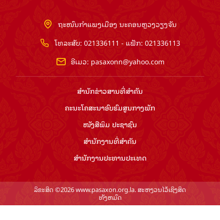
ຖະໜົນກຳແພງເມືອງ ນະຄອນຫຼວງວຽງຈັນ
ໂທລະສັບ: 021336111 - ແຟັກ: 021336113
ອີເມວ:
pasaxonn@yahoo.com
ສຳ​ນັກ​ຂ່າວ​ສານ​ທີ່​ສຳ​ຄັນ​
ຄະນະໂຄສະນາອົບຮົມ​ສູນ​ກາງ​ພັກ
ໜັງສືພິມ ປະ​ຊາ​ຊົນ
ສຳ​ນັກ​ງານ​ທີ່​ສຳ​ຄັນ
ສຳ​ນັກ​ງານ​ປະ​ທານ​ປະ​ເທດ
ລິຂະສິດ ©2026 www.pasaxon.org.la. ສະຫງວນໄວ້ເຊິງສິດ
ທັງຫມົດ