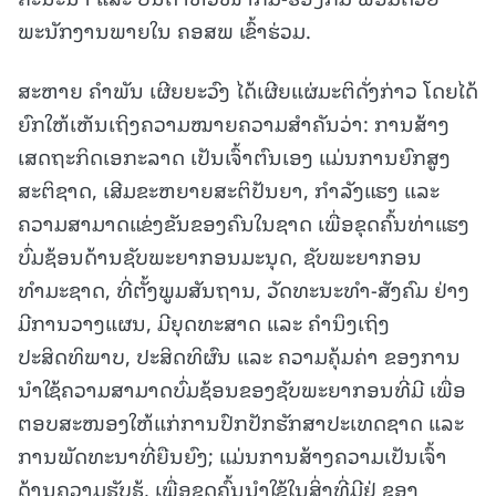
ພະນັກງານພາຍໃນ ຄອສພ ເຂົ້າຮ່ວມ.
ສະຫາຍ ຄໍາພັນ ເຜີຍຍະວົງ ໄດ້ເຜີຍແຜ່ມະຕິດັ່ງກ່າວ ໂດຍໄດ້
ຍົກໃຫ້ເຫັນເຖິງຄວາມໝາຍຄວາມສຳຄັນວ່າ: ການສ້າງ
ເສດຖະກິດເອກະລາດ ເປັນເຈົ້າຕົນເອງ ແມ່ນການຍົກສູງ
ສະຕິຊາດ, ເສີມຂະຫຍາຍສະຕິປັນຍາ, ກຳລັງແຮງ ແລະ
ຄວາມສາມາດແຂ່ງຂັນຂອງຄົນໃນຊາດ ເພື່ອຂຸດຄົ້ນທ່າແຮງ
ບົ່ມຊ້ອນດ້ານຊັບພະຍາກອນມະນຸດ, ຊັບພະຍາກອນ
ທຳມະຊາດ, ທີ່ຕັ້ງພູມສັນຖານ, ວັດທະນະທຳ-ສັງຄົມ ຢ່າງ
ມີການວາງແຜນ, ມີຍຸດທະສາດ ແລະ ຄຳນຶງເຖິງ
ປະສິດທິພາບ, ປະສິດທິຜົນ ແລະ ຄວາມຄຸ້ມຄ່າ ຂອງການ
ນຳໃຊ້ຄວາມສາມາດບົ່ມຊ້ອນຂອງຊັບພະຍາກອນທີ່ມີ ເພື່ອ
ຕອບສະໜອງໃຫ້ແກ່ການປົກປັກຮັກສາປະເທດຊາດ ແລະ
ການພັດທະນາທີ່ຍືນຍົງ; ແມ່ນການສ້າງຄວາມເປັນເຈົ້າ
ດ້ານຄວາມຮັບຮູ້, ເພື່ອຂຸດຄົ້ນນຳໃຊ້ໃນສິ່ງທີ່ມີຢູ່ ຂອງ