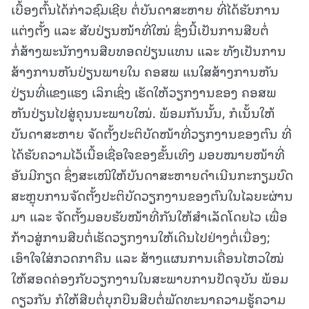
ເບື້ອງຕົ້ນໄດ້ກ່າວຊົມເຊີຍ ຕໍ່ບັນດາສະຫາຍ ທີ່ໄດ້ຮັບການ
ແຕ່ງຕັ້ງ ແລະ ສັບປ່ຽນໜ້າທີ່ໃໝ່ ຊຶ່ງນີ້ເປັນການສືບຕໍ່
ກໍ່ສ້າງພະນັກງານສືບທອດປ່ຽນແທນ ແລະ ທັງເປັນການ
ສ້າງການຫັນປ່ຽນພາຍໃນ ຄອສພ ແນໃສສ້າງການຫັນ
ປ່ຽນທີ່ແຂງແຮງ ເລິກເຊິ່ງ ເຮັດໃຫ້ວຽກງານຂອງ ຄອສພ
ຫັນປ່ຽນໄປສູ່ຄຸນນະພາບໃໝ່. ພ້ອມກັນນັ້ນ, ກໍເນັ້ນໃຫ້
ບັນດາສະຫາຍ ຈັດຕັ້ງປະຕິບັດໜ້າທີ່ວຽກງານຂອງຕົນ ທີ່
ໄດ້ຮັບຄວາມໄວ້ເນື້ອເຊື່ອໃຈຂອງຂັ້ນເທິງ ມອບໝາຍໜ້າທີ່
ອັນມີກຽດ ຊຶ່ງສະເໜີໃຫ້ບັນດາສະຫາຍດຳເນີນກະກຽມບົດ
ສະຫຼຸບການຈັດຕັ້ງປະຕິບັດວຽກງານຂອງຕົນໃນໄລຍະຜ່ານ
ມາ ແລະ ຈັດຕັ້ງມອບຮັບໜ້າທີ່ກັນໃຫ້ສຳເລັດໂດຍໄວ ເພື່ອ
ກ້າວສູ່ການສືບຕໍ່ເຮັດວຽກງານໃຫ້ເດີນໄປຢ່າງຕໍ່ເນື່ອງ;
ເອົາໃຈໃສ່ກວດກາຄືນ ແລະ ສ້າງແຜນການເຄື່ອນໄຫວໃໝ່
ໃຫ້ສອດຄ່ອງກັບວຽກງານໃນສະພາບການປັດຈຸບັນ ພ້ອມ
ດຽວກັນ ກໍໃຫ້ສືບຕໍ່ບຸກບືນສືບຕໍ່ພັດທະນາຄວາມຮູ້ຄວາມ