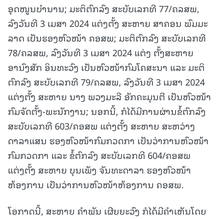
ອຸດໜູນບໍານານ; ມະຕິຕົກລົງ ສະບັບເລກທີ 77/ຄລສພ,
ລົງວັນທີ 3 ເມສາ 2024 ແຕ່ງຕັ້ງ ສະຫາຍ ສາຄອນ ພົມມະ
ລາດ ເປັນຮອງຫົວໜ້າ ຄອສພ; ມະຕິຕົກລົງ ສະບັບເລກທີ
78/ຄລສພ, ລົງວັນທີ 3 ເມສາ 2024 ແຕ່ງ ຕັ້ງສະຫາຍ
ອານົງສັກ ອິນທະວົງ ເປັນຫົວໜ້າກົມໂຄສະນາ ແລະ ມະຕິ
ຕົກລົງ ສະບັບເລກທີ 79/ຄລສພ, ລົງວັນທີ 3 ເມສາ 2024
ແຕ່ງຕັ້ງ ສະຫາຍ ນາງ ພວງມະລີ ອັກຄະມຸນຕີ ເປັນຫົວໜ້າ
ກົມຈັດຕັ້ງ-ພະນັກງານ; ນອກນີ້, ກໍໄດ້ມີການຜ່ານຂໍ້ຕົກລົງ
ສະບັບເລກທີ 603/ຄອສພ ແຕ່ງຕັ້ງ ສະຫາຍ ສະຫວ່າງ
ດາລາແສນ ຮອງຫົວໜ້າກົມກວດກາ ເປັນວ່າການຫົວໜ້າ
ກົມກວດກາ ແລະ ຂໍ້ຕົກລົງ ສະບັບເລກທີ 604/ຄອສພ
ແຕ່ງຕັ້ງ ສະຫາຍ ບຸນເພັງ ຈັນທະດາລາ ຮອງຫົວໜ້າ
ຫ້ອງການ ເປັນວ່າການຫົວໜ້າຫ້ອງການ ຄອສພ.
ໂອກາດນີ້, ສະຫາຍ ຄຳພັນ ເຜີຍຍະວົງ ກໍໄດ້ມີຄໍາເຫັນໂດຍ