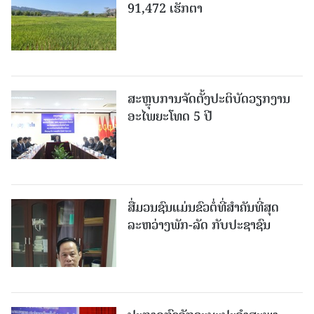
91,472 ເຮັກຕາ
ສະຫຼຸບການຈັດຕັ້ງປະຕິບັດວຽກງານ
ອະໄພຍະໂທດ 5 ປີ
ສື່ມວນຊົນແມ່ນຂົວຕໍ່ທີ່ສໍາຄັນທີ່ສຸດ
ລະຫວ່າງພັກ-ລັດ ກັບປະຊາຊົນ