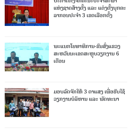
ປະກາດກົງຈັກຄະນະປະຈໍາສະພາ
ແຫ່ງຊາດສ້າງຕັ້ງ ແລະ ແຕ່ງຕັ້ງບຸກຄະ
ລາກອນປະຈໍາ 3 ເຂດເລືອກຕັ້ງ
ພະແນກໂຍທາທິການ-ຂົນສົ່ງແຂວງ
ສະຫວັນນະເຂດສະຫຼຸບວຽກງານ 6
ເດືອນ
ມອບລົດຈັກໃຫ້ 3 ຕາແສງ ເພື່ອຮັບໃຊ້
ວຽກງານບໍລິຫານ ແລະ ພັດທະນາ