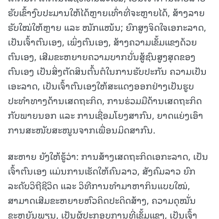
ຮັບເຂົ້າງົບປະມານໃຫ້ໄດ້ຫຼາຍເທົ່າທີ່ຈະຫຼາຍໄດ້, ສ້າງລາຍ
ຮັບໃໝ່ໃຫ້ຫຼາຍ ແລະ ໜັກແໜ້ນ; ຍົກສູງຈິດໃຈເອກະລາດ,
ເປັນເຈົ້າຕົນເອງ, ເພິ່ງຕົນເອງ, ສ້າງຄວາມເຂັ້ມແຂງດ້ວຍ
ຕົນເອງ, ເສີມຂະຫຍາຍຄວາມບາກບັ່ນສູ້ຊົນສູງສຸດຂອງ
ຕົນເອງ ເປັນສິ່ງຕັດສິນຕົ້ນຕໍໃນການຮັບປະກັນ ຄວາມເປັນ
ເອະລາດ, ເປັນເຈົ້າຕົນເອງໃຫ້ສະແດງອອກຢ່າງເປັນຮູບ
ປະທຳທາງດ້ານເສດຖະກິດ, ການຮ່ວມມືດ້ານເສດຖະກິດ
ກັບພາຍນອກ ແລະ ການເຊື່ອມໂຍງສາກົນ, ຍາດແຍ່ງເອົາ
ການສະໜັບສະໜູນຈາກເພື່ອນມິດສາກົນ.
ສະຫາຍ ຍັງໃຫ້ຮູ້ວ່າ: ການສ້າງເສດຖະກິດເອກະລາດ, ເປັນ
ເຈົ້າຕົນເອງ ແມ່ນການເຮັດໃຫ້ຄົນລາວ, ສັງຄົມລາວ ຍົກ
ລະດັບວິຖີຊີວິດ ແລະ ວິທີການທຳມາຫາກິນແບບໃໝ່,
ສາມາດເສີມຂະຫຍາຍຫົວຄິດປະດິດສ້າງ, ຄວາມດຸໝັ່ນ
ຂະຫຍັນພຽນ, ເປັນຜູ້ປະກອບການທີ່ເຂັ້ມແຂງ, ເປັນເຈົ້າ