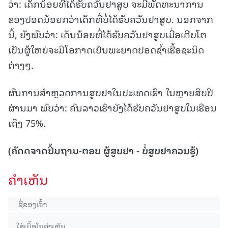
ວ່າ: ເດັກນ້ອຍທີ່ໄດ້ຮັບຄວັນຢາສູບ ຈະມີພັດທະນາການ
ຂອງປອດນ້ອຍກວ່າເດັກທີ່ບໍ່ໄດ້ຮັບຄວັນຢາສູບ. ນອກຈາກ
ນີ້, ຍັງພົບວ່າ: ເດັນນ້ອຍທີ່ໄດ້ຮັບຄວັນຢາສູບເມື່ອເຕີບໂຕ
ເປັນຜູ້ໃຫຍ່ຈະມີໂອກາດເປັນພະຍາດປອດຊໍ້າເຮື້ອຊະນິດ
ຕ່າງໆ.
ຜົນການສໍາຫຼວດການສູບຢາໃນປະເທດເຮົາ ໃນຫຼາຍສິບປີ
ຜ່ານມາ ພົບວ່າ: ຄົນລາວເຮົາຍັງໄດ້ຮັບຄວັນຢາສູບໃນເຮືອນ
ເຖິງ 75%.
(ຄັດດຈາດປຶ້ມຖາມ-ຕອບ ຜູ້ສູບຢາ - ບໍ່ສູບຢາຄວນຮູ້)
ຄໍາເຫັນ