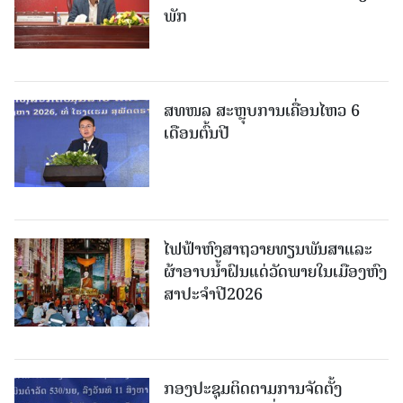
ພັກ
ສທໜລ ສະຫຼຸບການເຄື່ອນໄຫວ 6
ເດືອນຕົ້ນປີ
ໄຟຟ້າຫົງສາຖວາຍທຽນພັນສາແລະ
ຜ້າອາບນໍ້າຝົນແດ່ວັດພາຍໃນເມືອງຫົງ
ສາປະຈໍາປີ2026
ກອງປະຊຸມຕິດຕາມການຈັດຕັ້ງ