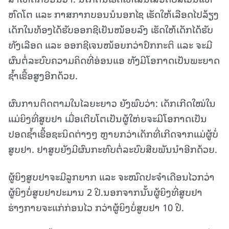
ຫົດໂຕ ແລະ ກາສກາກບອນນໍນອກໄຊ ເຮັດໃຫ້ເລືອດໄປລ້ຽງ
ເດັກໃນທ້ອງໄດ້ຮັບອອກຊີເຢັນໜ້ອຍລົງ ເຮັດໃຫ້ເດັກໄດ້ຮັບ
ທັງເລືອດ ແລະ ອອກຊີເຈນໜ້ອຍກວ່າປົກກະຕິ ແລະ ຈະມີ
ຜົນຕໍ່ລະບົບຄວາມຄິດທີ່ອ່ອນແອ ທັງມີໂອກາດເປັນພະຍາດ
ຊໍ້າເຮື້ອສູງອີກດ້ວຍ.
ຜົນການຕິດຕາມໃນໄລຍະຍາວ ຍັງພົບວ່າ: ເດັກເກີດໃໝ່ໃນ
ແມ່ຍິງທີ່ສູບຢາ ເມື່ອເຕີບໂຕເປັນຜູ້ໃຫ່ຍຈະມີໂອກາດເປັນ
ປອດຊໍ້າເຮື້ອຊະນິດຕ່າງໆ ຫຼາຍກວ່າເດັກທີ່ເກີດຈາກແມ່ຜູ້ບໍ່
ສູບຢາ. ຢາສູບຍັງມີຜົນກະທົບຕໍ່ລະບົບສືບພັນນໍາອີກດ້ວຍ.
ຜູ້ຍິງສູບຢາຈະມີລູກຍາກ ແລະ ຈະໝົດປະຈໍາເດືອນໄວກວ່າ
ຜູ້ຍິງບໍ່ສູບຢາປະມານ 2 ປີ.ນອກຈາກນັ້ນຜູ້ຍິງທີ່ສູບຢາ
ຮ່າງກາຍຈະແກ່ກ່ອນໄວ ກວ່າຜູ້ຍິງບໍ່ສູບຢາ 10 ປີ.