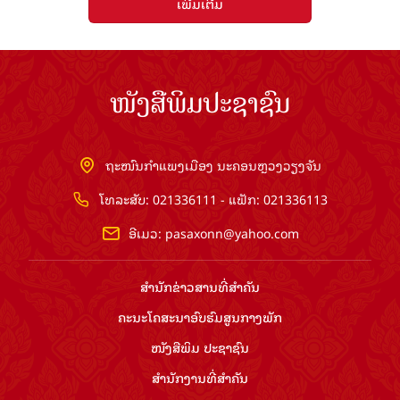
ເພີ່ມເຕີມ
ໜັງສືພິມປະຊາຊົນ
ຖະໜົນກຳແພງເມືອງ ນະຄອນຫຼວງວຽງຈັນ
ໂທລະສັບ: 021336111 - ແຟັກ: 021336113
ອີເມວ:
pasaxonn@yahoo.com
ສຳ​ນັກ​ຂ່າວ​ສານ​ທີ່​ສຳ​ຄັນ​
ຄະນະໂຄສະນາອົບຮົມ​ສູນ​ກາງ​ພັກ
ໜັງສືພິມ ປະ​ຊາ​ຊົນ
ສຳ​ນັກ​ງານ​ທີ່​ສຳ​ຄັນ