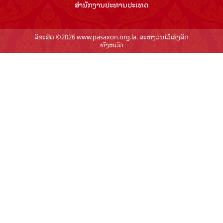
ສຳ​ນັກ​ງານ​ປະ​ທານ​ປະ​ເທດ
ລິຂະສິດ ©2026 www.pasaxon.org.la. ສະຫງວນໄວ້ເຊິງສິດ
ທັງຫມົດ