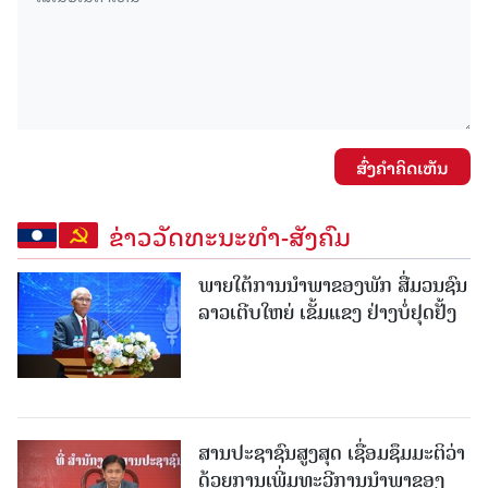
ສົ່ງຄໍາຄິດເຫັນ
ຂ່າວວັດທະນະທຳ-ສັງຄົມ
ພາຍໃຕ້ການນໍາພາຂອງພັກ ສື່ມວນຊົນ
ລາວເຕີບໃຫຍ່ ເຂັ້ມແຂງ ຢ່າງບໍ່ຢຸດຢັ້ງ
ສານປະຊາຊົນສູງສຸດ ເຊື່ອມຊຶມມະຕິວ່າ
ດ້ວຍການເພີ່ມທະວີການນຳພາຂອງ