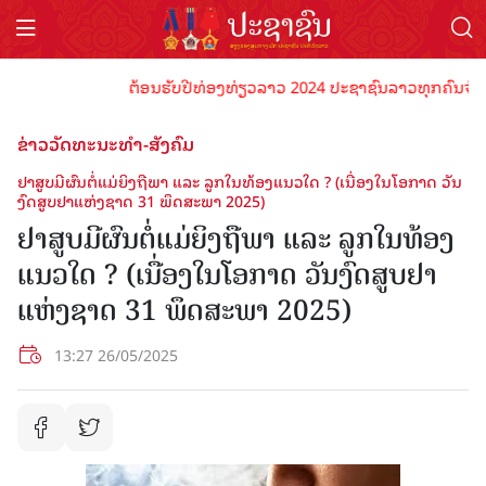
ຕ້ອນຮັບປີທ່ອງທ່ຽວລາວ 2024 ປະຊາຊົນລາວທຸກຄົນຈົ່ງພ້ອມເ
ຂ່າວວັດທະນະທຳ-ສັງຄົມ
ຢາສູບມີຜົນຕໍ່ແມ່ຍິງຖືພາ ແລະ ລູກໃນທ້ອງແນວໃດ ? (ເນື່ອງໃນໂອກາດ ວັນ
ງົດສູບຢາແຫ່ງຊາດ 31 ພຶດສະພາ 2025)
ຢາສູບມີຜົນຕໍ່ແມ່ຍິງຖືພາ ແລະ ລູກໃນທ້ອງ
ແນວໃດ ? (ເນື່ອງໃນໂອກາດ ວັນງົດສູບຢາ
ແຫ່ງຊາດ 31 ພຶດສະພາ 2025)
13:27 26/05/2025