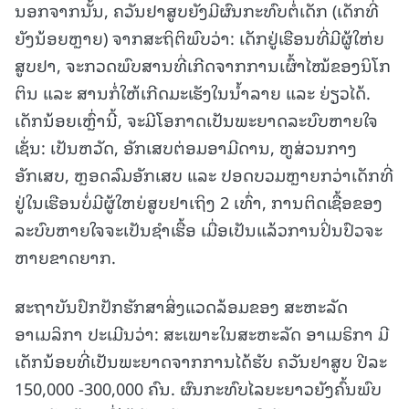
ນອກຈາກນັ້ນ, ຄວັນຢາສູບຍັງມີຜົນກະທົບຕໍ່ເດັກ (ເດັກທີ່
ຍັງນ້ອຍຫຼາຍ) ຈາກສະຖິຕິພົບວ່າ: ເດັກຢູ່ເຮືອນທີ່ມີຜູ້ໃຫ່ຍ
ສູບຢາ, ຈະກວດພົບສານທີ່ເກີດຈາກການເຜົ້າໄໝ້ຂອງນິໂກ
ຕິນ ແລະ ສານກໍ່ໃຫ້ເກີດມະເຮັງໃນນໍ້າລາຍ ແລະ ຍ່ຽວໄດ້.
ເດັກນ້ອຍເຫຼົ່ານີ້, ຈະມີໂອກາດເປັນພະຍາດລະບົບຫາຍໃຈ
ເຊັ່ນ: ເປັນຫວັດ, ອັກເສບຕ່ອມອາມີດານ, ຫູສ່ວນກາງ
ອັກເສບ, ຫຼອດລົມອັກເສບ ແລະ ປອດບວມຫຼາຍກວ່າເດັກທີ່
ຢູ່ໃນເຮືອນບໍ່ມີຜູ້ໃຫຍ່ສູບຢາເຖິງ 2 ເທົ່າ, ການຕິດເຊື້ອຂອງ
ລະບົບຫາຍໃຈຈະເປັນຊໍາເຮື້ອ ເມື່ອເປັນແລ້ວການປິ່ນປົວຈະ
ຫາຍຂາດຍາກ.
ສະຖາບັນປົກປັກຮັກສາສິ່ງແວດລ້ອມຂອງ ສະຫະລັດ
ອາເມລິກາ ປະເມີນວ່າ: ສະເພາະໃນສະຫະລັດ ອາເມຣິກາ ມີ
ເດັກນ້ອຍທີ່ເປັນພະຍາດຈາກການໄດ້ຮັບ ຄວັນຢາສູບ ປີລະ
150,000 -300,000 ຄົນ. ຜົນກະທົບໄລຍະຍາວຍັງຄົ້ນພົບ