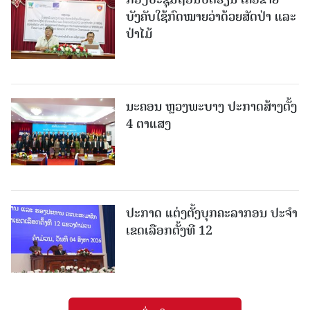
ບັງຄັບໃຊ້ກົດໝາຍວ່າດ້ວຍສັດປ່າ ແລະ
ປ່າໄມ້
ນະຄອນ ຫຼວງພະບາງ ປະ​ກາດ​ສ້າງ​ຕັ້ງ
4 ຕາແສງ
ປະກາດ ແຕ່ງຕັ້ງບຸກຄະລາກອນ ປະຈໍາ
ເຂດເລືອກຕັ້ງທີ 12