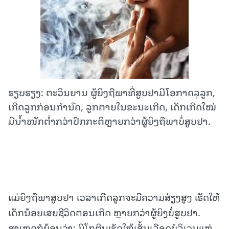
ຮຽບຮຽງ: ຕະວິນຍານ ຜູ້ຍິງຖືພາທີ່ສູບຢາມີໂອກາດລຸລູກ,
ເກີດລູກກ່ອນກໍານົດ, ລູກຕາຍໃນຂະນະເກີດ, ເດັກເກີດໃໝ່
ມີນໍ້າໜັກຕໍ່າກວ່າປົກກະຕິຫຼາຍກວ່າຜູ້ຍິງຖືພາບໍ່ສູບຢາ.
ແມ່ຍິງຖືພາສູບຢາ ເວລາເກີດລູກຈະມີຄວາມສ່ຽງສູງ ເຮັດໃຫ້
ເດັກນ້ອຍເສຍຊີວິດຕອນເກີດ ຫຼາຍກວ່າຜູ້ຍິງບໍ່ສູບຢາ.
ສາເຫດກໍຍ້ອນວ່າ: ນິໂກຕີນເຮັດໃຫ້ເສັ້ນເລືອດບໍລິເວນແຫ່