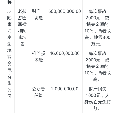
称
老
老挝
财产一
660,000,000.00
每次事故
挝-
占巴
切险
2000元，或
柬
塞省
损失金额的
埔
和阿
10%，两者取
寨
速坡
高。地震300
边
省
万元。
境
机器损
46,000,000.00
每次事故
输
坏险
2000元，或
变
损失金额的
电
10%，两者取
有
高。
限
公众责
1,000,000.00
财产损失
公
任险
1000元，人
司
身伤亡无免赔
额。