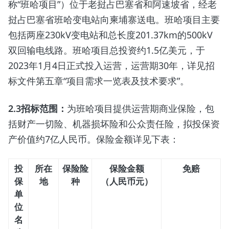
称“班哈项目”）位于老挝占巴塞省和阿速坡省，经老
挝占巴塞省班哈变电站向柬埔寨送电。班哈项目主要
包括两座230kV变电站和总长度201.37km的500kV
双回输电线路。班哈项目总投资约1.5亿美元，于
2023年1月4日正式投入运营，运营期30年，详见招
标文件第五章“项目需求一览表及技术要求”。
2.3
招标范围：
为班哈项目提供运营期商业保险，包
括财产一切险、机器损坏险和公众责任险，拟投保资
产价值约7亿人民币。保险金额详见下表：
投
所在
保险险
保险金额
免赔
保
地
种
（人民币元）
单
位
名