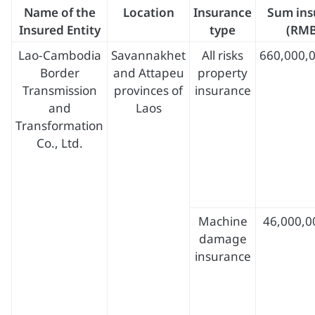
Name of the
Location
Insurance
Sum ins
Insured Entity
type
(RMB
Lao-Cambodia
Savannakhet
All risks
660,000,
Border
and Attapeu
property
Transmission
provinces of
insurance
and
Laos
Transformation
Co., Ltd.
Machine
46,000,0
damage
insurance