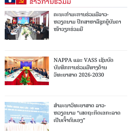
ຂ່າວການຮ່ວມມື
ຄະນະກໍາມະການຮ່ວມມືລາວ-
ຫວຽດນາມ ປຶກສາຫາລືຊຸກຍູ້ບັນດາ
ໜ້າວຽກຮ່ວມມື
NAPPA ແລະ VASS ເຊັນບົດ
ບັນທຶກການຮ່ວມມືທາງດ້ານ
ວິທະຍາສາດ 2026-2030
ສຳມະນາວິທະຍາສາດ ລາວ-
ຫວຽດນາມ “ເສດຖະກິດເອກະລາດ
ເປັນເຈົ້າຕົນເອງ”