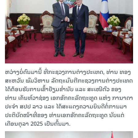
ຫວ່າງບໍ່ດົນມານີ້ ທີ່ກະຊວງການຕ່າງປະເທດ, ທ່ານ ທອງ
ສະຫວັນ ພົມວິຫານ ລັດຖະມົນຕີກະຊວງການຕ່າງປະເທດ
ໄດ້ຕ້ອນຮັບການເຂົ້າຢ້ຽມຂໍ່ານັບ ແລະ ສະເໜີຕົວ ຂອງ
ທ່ານ ເຄັນທ໌ວາຊ່ອງ ເອກອັກຄະລັດຖະທູດ ແຫ່ງ ການາດາ
ປະຈຳ ສປປ ລາວ ແລະ ໄດ້ສະແດງຄວາມຍິນດີຕໍ່ການມາ
ປະຕິບັດໜ້າທີ່ຂອງ ທ່ານເອກອັກຄະລັດຖະທູດ ນັບແຕ່
ເດືອນຕຸລາ 2025 ເປັນຕົ້ນມາ.