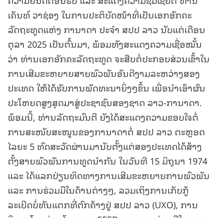
ເຄັນທ໌ ວາຊ່ອງ ໃນການປະຕິບັດໜ້າທີ່ເປັນເອກອັກຄະ
ລັດຖະທູດແຫ່ງ ການາດາ ປະຈຳ ສປປ ລາວ ນັບແຕ່ເດືອນ
ຕຸລາ 2025 ເປັນຕົ້ນມາ, ພ້ອມທັງສະແດງຄວາມເຊື່ອໝັ້ນ
ວ່າ ທ່ານເອກອັກຄະລັດຖະທູດ ຈະສືບຕໍ່ປະກອບສ່ວນເຂົ້າໃນ
ການເສີມຂະຫຍາຍສາຍພົວພັນອັນດີງາມລະຫວ່າງສອງ
ປະເທດ ໃຫ້ໄດ້ຮັບການພັດທະນາຍິ່ງໆຂຶ້ນ ເພື່ອນໍາເອົາຜົນ
ປະໂຫຍດສູງສຸດມາສູ່ປະຊາຊົນສອງຊາດ ລາວ-ການາດາ.
ພ້ອມນີ້, ທ່ານລັດຖະມົນຕີ ຍັງໄດ້ສະແດງຄວາມຂອບໃຈຕໍ່
ການສະໜັບສະໜູນຂອງການາດາຕໍ່ ສປປ ລາວ ຕະຫຼອດ
ໄລຍະ 5 ທົດສະວັດຜ່ານມານັບຕັ້ງແຕ່ສອງປະເທດໄດ້ສ້າງ
ຕັ້ງສາຍພົວພັນການທູດນໍາກັນ ໃນວັນທີ 15 ມິຖຸນາ 1974
ແລະ ໄດ້ແລກປ່ຽນທິດທາງການເສີມຂະຫຍາຍການພົວພັນ
ແລະ ການຮ່ວມມືໃນດ້ານຕ່າງໆ, ລວມເຖິງການເກັບກູ້
ລະເບີດບໍ່ທັນແຕກທີ່ຕົກຄ້າງຢູ່ ສປປ ລາວ (UXO), ການ