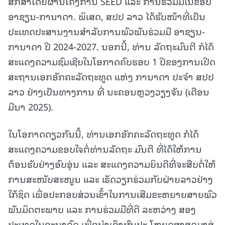
ສຶກສາໂດຍຜ່ານໂຄງການ SEED ແລະ ການຮ່ວມມືໃນຂອບ
ອາຊຽນ-ການາດາ. ພິເສດ, ສປປ ລາວ ໄດ້ຮັບໜ້າທີ່ເປັນ
ປະເທດປະສານງານສໍາລັບການພົວພັນຮ່ວມມື ອາຊຽນ-
ການາດາ ປີ 2024-2027. ນອກນີ້, ທ່ານ ລັດຖະມົນຕີ ກໍໄດ້
ສະແດງຄວາມຊົມເຊີຍໃນໂອກາດຄົບຮອບ 1 ປີຂອງການເປີດ
ສະຖານເອກອັກຄະລັດຖະທູດ ແຫ່ງ ການາດາ ປະຈໍາ ສປປ
ລາວ ຢ່າງເປັນທາງການ ທີ່ ນະຄອນຫຼວງວຽງຈັນ (ເດືອນ
ມີນາ 2025).
ໃນໂອກາດດຽວກັນນີ້, ທ່ານເອກອັກຄະລັດຖະທູດ ກໍໄດ້
ສະແດງຄວາມຂອບໃຈຕໍ່ທ່ານລັດຖະ ມົນຕີ ທີ່ໄດ້ໃຫ້ການ
ຕ້ອນຮັບຢ່າງອົບອຸ່ນ ແລະ ສະແດງຄວາມຍິນດີທີ່ຈະສືບຕໍ່ໃຫ້
ການສະໜັບສະໜູນ ແລະ ເຮັດວຽກຮ່ວມກັບຝ່າຍລາວຢ່າງ
ໃກ້ຊິດ ເພື່ອປະກອບສ່ວນເຂົ້າໃນການເສີມຂະຫຍາຍສາຍພົວ
ພັນມິດຕະພາບ ແລະ ການຮ່ວມມືທີ່ດີ ລະຫວ່າງ ສອງ
ປະເທດໃນອະນາຄົດ ເພື່ອນໍາເອົາຜົນປະ ໂຫຍດສູງສຸດມາສູ່