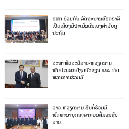
ສສກ ຮ່ວມກັບ ລັດຖະບານອົສຕຣາລີ
ເປີດເຄື່ອງມືປະເມີນຕົນເອງສຳລັບຄູ
ປະຖົມ
ສະພາທິດສະດີລາວ-ຫວຽດນາມ
ພົບປະແລກປ່ຽນບົດຮຽນ ແລະ ທົບ
ທວນການຮ່ວມມື
ລາວ-ຫວຽດ​ນາມ ສືບ​ຕໍ່​ຮ່ວມ​ມື
ພັດທະນາບຸກຄະລາກອນສື່ມວນຊົນ
ລາວ