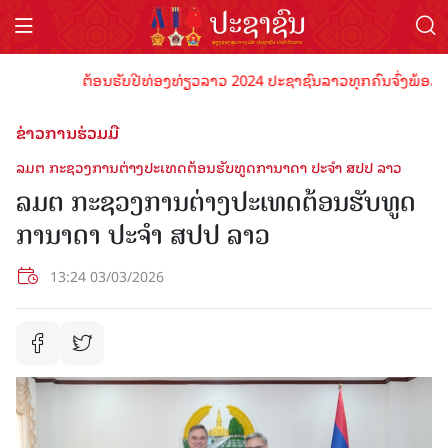
ຕ້ອນຮັບປີທ່ອງທ່ຽວລາວ 2024 ປະຊາຊົນລາວທຸກຄົນຈົ່ງພ້ອມເປັນເຈົ
ຂ່າວການຮ່ວມມື
ລມຕ ກະຊວງການຕ່າງປະເທດຕ້ອນຮັບທູດການາດາ ປະຈໍາ ສປປ ລາວ
ລມຕ ກະຊວງການຕ່າງປະເທດຕ້ອນຮັບທູດ
ການາດາ ປະຈໍາ ສປປ ລາວ
13:24 03/03/2026