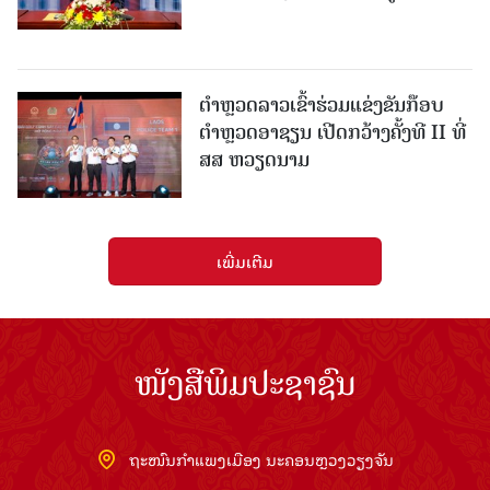
ຕຳຫຼວດລາວເຂົ້າຮ່ວມແຂ່ງຂັນກ໊ອບ
ຕຳຫຼວດອາຊຽນ ເປີດກວ້າງຄັ້ງທີ II ທີ່
ສສ ຫວຽດນາມ
ເພີ່ມເຕີມ
ໜັງສືພິມປະຊາຊົນ
ຖະໜົນກຳແພງເມືອງ ນະຄອນຫຼວງວຽງຈັນ