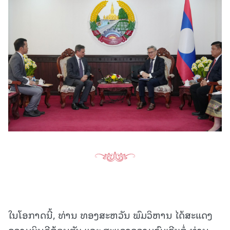
ໃນໂອກາດນີ້, ທ່ານ ທອງສະຫວັນ ພົມວິຫານ ໄດ້ສະແດງ
ຄວາມຍິນດີຕ້ອນຮັບ ແລະ ສະແດງຄວາມຊົມເຊີຍຕໍ່ ທ່ານ