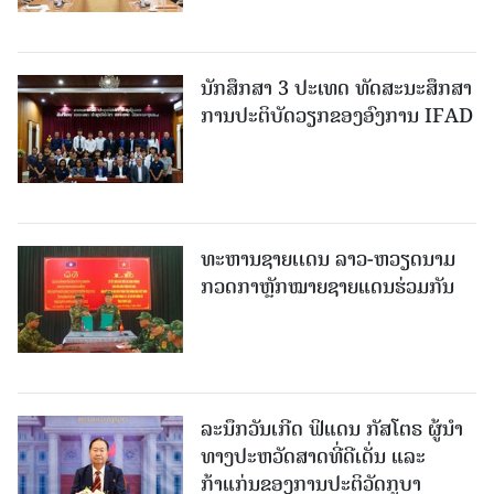
ນັກສຶກສາ 3 ປະເທດ ທັດ​ສະ​ນະ​ສຶກ​ສາ
ການປະຕິບັດວຽກຂອງອົງການ IFAD
ທະຫານຊາຍເເດນ ລາວ-ຫວຽດນາມ
ກວດກາຫຼັກໝາຍຊາຍແດນຮ່ວມກັນ
ລະນຶກວັນເກີດ ຟິແດນ ກັສໂຕຣ ຜູ້ນຳ
ທາງປະຫວັດສາດທີ່ດີເດັ່ນ ແລະ
ກ້າແກ່ນຂອງການປະຕິວັດກູບາ