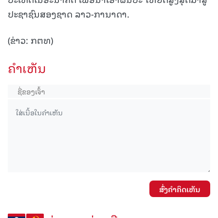
ປະຊາຊົນສອງຊາດ ລາວ-ການາດາ.
(ຂ່າວ: ກຕທ)
ຄໍາເຫັນ
ສົ່ງຄໍາຄິດເຫັນ