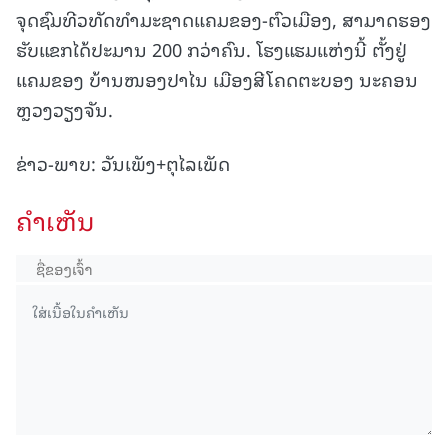
ຈຸດຊົມທີວທັດທໍາມະຊາດແຄມຂອງ-ຕົວເມືອງ, ສາມາດຮອງ
ຮັບແຂກໄດ້ປະມານ 200 ກວ່າຄົນ. ໂຮງແຮມແຫ່ງນີ້ ຕັ້ງຢູ່
ແຄມຂອງ ບ້ານໜອງປາໄນ ເມືອງສີໂຄດຕະບອງ ນະຄອນ
ຫຼວງວຽງຈັນ.
ຂ່າວ-ພາບ: ວັນເພັງ+ຕຸໄລເພັດ
ຄໍາເຫັນ