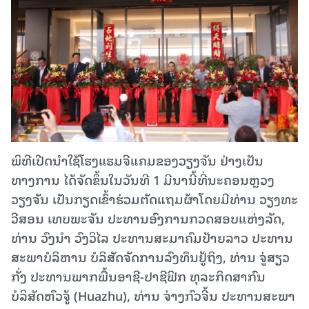
ພິທີເປີດນໍາໃຊ້ໂຮງແຮມຈີແຄມຂອງວຽງຈັນ ຢ່າງເປັນ
ທາງການ ໄດ້ຈັດຂຶ້ນໃນວັນທີ 1 ມີນານີ້ທີ່ນະຄອນຫຼວງ
ວຽງຈັນ ເປັນກຽດເຂົ້າຮ່ວມຕັດແຖມຜ້າໂດຍມີທ່ານ ວຽງທະ
ວີສອນ ເທບພະຈັນ ປະທານອົງການກວດສອບແຫ່ງລັດ,
ທ່ານ ວົງນໍາ ວົງວິໄລ ປະທານສະມາຄົມປ້າຍລາວ ປະທານ
ສະພາບໍລິຫານ ບໍລິສັດຈັດການລົງທຶນຢູ້ຖິງ, ທ່ານ ຈູ່ສຽວ
ກັ່ງ ປະທານພາກພື້ນອາຊີ-ປາຊີຟິກ ທຸລະກິດສາກົນ
ບໍລິສັດຫົວຈູ້ (Huazhu), ທ່ານ ຈ່າງກົວຈີ້ນ ປະທານສະພາ