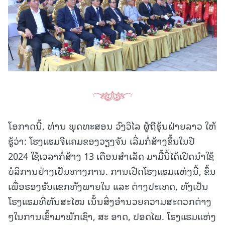
ໂອກາດນີ້, ທ່ານ ພຸດທະສອນ ວົງວິໄລ ຜູ້ຖືຮຸ້ນຝ່າຍລາວ ໃຫ້
ຮູ້ວ່າ: ໂຮງແຮມຈີແຄມຂອງວຽງຈັນ ເລີ່ມກໍ່ສ້າງຂຶ້ນໃນປີ
2024 ໃຊ້ເວລາກໍ່ສ້າງ 13 ເດືອນສໍາເລັດ ມາມື້ນີ້ໄດ້ເປີດນໍາໃຊ້
ບໍລິການຢ່າງເປັນທາງການ. ການເປີດໂຮງແຮມແຫ່ງນີ້, ຂຶ້ນ
ເພື່ອຮອງຮັບແຂກທັງພາຍໃນ ແລະ ຕ່າງປະເທດ, ທັງເປັນ
ໂຮງແຮມທີ່ທັນສະໄໝ ເນັ້ນສິ່ງອໍານວຍຄວາມສະດວກຕ່າງ
ໆໃນການເຂົ້າມາພັກເຊົາ, ສະ ອາດ, ປອດໄພ. ໂຮງແຮມແຫ່ງ