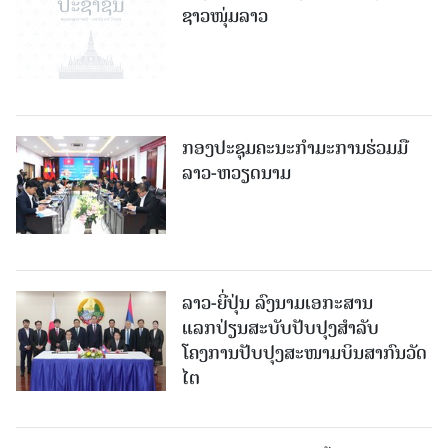
ຊາວໜຸ່ມລາວ
ກອງປະຊຸມຄະນະກຳມະການຮ່ວມມື
ລາວ-ຫວຽດນາມ
ລາວ-ຍີ່ປຸ່ນ ລົງນາມເອກະສານ
ແລກປ່ຽນສະບັບປັບປຸງສໍາລັບ
ໂຄງການປັບປຸງສະໜາມບິນສາກົນວັດ
ໄຕ