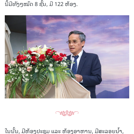
ນີ້ມີທັງໆໝົດ 8 ຊັ້ນ, ມີ 122 ຫ້ອງ.
ໃນນັ້ນ, ມີຫ້ອງປະຊຸມ ແລະ ຫ້ອງອາຫານ, ມີສະລອຍນໍ້າ,