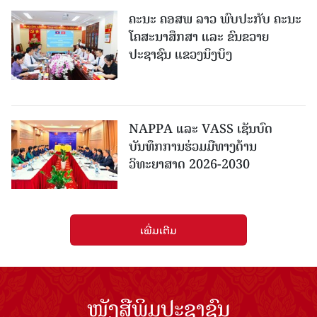
ຄະນະ ຄອສພ ລາວ ພົບປະກັບ ຄະນະ
ໂຄສະນາສຶກສາ ແລະ ຂົນຂວາຍ
ປະຊາຊົນ ແຂວງນິງບິງ
NAPPA ແລະ VASS ເຊັນບົດ
ບັນທຶກການຮ່ວມມືທາງດ້ານ
ວິທະຍາສາດ 2026-2030
ເພີ່ມເຕີມ
ໜັງສືພິມປະຊາຊົນ