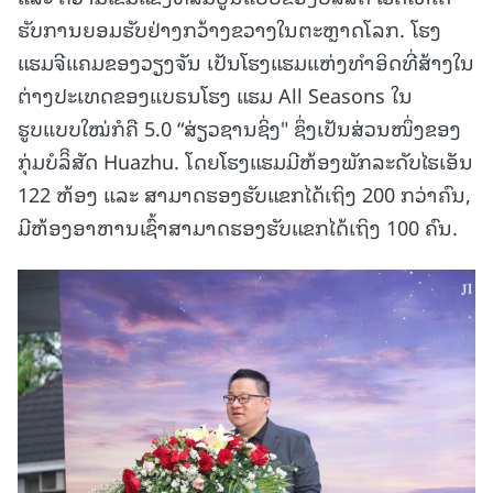
ຮັບການຍອມຮັບຢ່າງກວ້າງຂວາງໃນຕະຫຼາດໂລກ. ໂຮງ
ແຮມຈີແຄມຂອງວຽງຈັນ ເປັນໂຮງແຮມແຫ່ງທໍາອິດທີ່ສ້າງໃນ
ຕ່າງປະເທດຂອງແບຣນໂຮງ ແຮມ All Seasons ໃນ
ຮູບແບບໃໝ່ກໍຄື 5.0 “ສ່ຽວຊານຊິ່ງ" ຊຶ່ງເປັນສ່ວນໜຶ່ງຂອງ
ກຸ່ມບໍລິິສັດ Huazhu. ໂດຍໂຮງແຮມມີຫ້ອງພັກລະດັບໄຮເອັນ
122 ຫ້ອງ ແລະ ສາມາດຮອງຮັບແຂກໄດ້ເຖິງ 200 ກວ່າຄົນ,
ມີຫ້ອງອາຫານເຊົ້າສາມາດຮອງຮັບແຂກໄດ້ເຖິງ 100 ຄົນ.