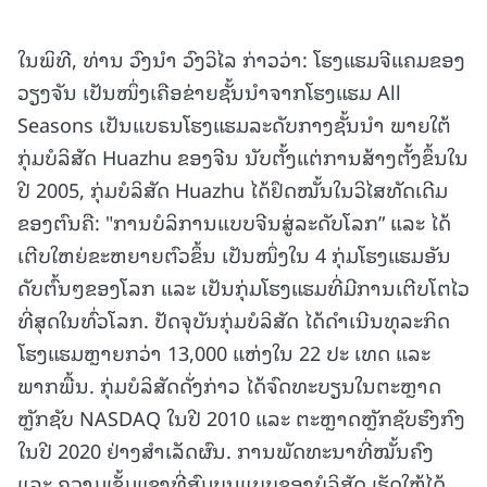
ໃນພິທີ, ທ່ານ ວົງນໍາ ວົງວິໄລ ກ່າວວ່າ: ໂຮງແຮມຈີແຄມຂອງ
ວຽງຈັນ ເປັນໜຶ່ງເຄືອຂ່າຍຊັ້ນນໍາຈາກໂຮງແຮມ All
Seasons ເປັນແບຣນໂຮງແຮມລະດັບກາງຊັ້ນນໍາ ພາຍໃຕ້
ກຸ່ມບໍລິສັດ Huazhu ຂອງຈີນ ນັບຕັ້ງແຕ່ການສ້າງຕັ້ງຂຶ້ນໃນ
ປີ 2005, ກຸ່ມບໍລິສັດ Huazhu ໄດ້ຢຶດໝັ້ນໃນວິໄສທັດເດີມ
ຂອງຕົນຄື: "ການບໍລິການແບບຈີນສູ່ລະດັບໂລກ” ແລະ ໄດ້
ເຕີບໃຫຍ່ຂະຫຍາຍຕົວຂຶ້ນ ເປັນໜຶ່ງໃນ 4 ກຸ່ມໂຮງແຮມອັນ
ດັບຕົ້ນໆຂອງໂລກ ແລະ ເປັນກຸ່ມໂຮງແຮມທີ່ມີການເຕີບໂຕໄວ
ທີ່ສຸດໃນທົ່ວໂລກ. ປັດຈຸບັນກຸ່ມບໍລິສັດ ໄດ້ດໍາເນີນທຸລະກິດ
ໂຮງແຮມຫຼາຍກວ່າ 13,000 ແຫ່ງໃນ 22 ປະ ເທດ ແລະ
ພາກພື້ນ. ກຸ່ມບໍລິສັດດັ່ງກ່າວ ໄດ້ຈົດທະບຽນໃນຕະຫຼາດ
ຫຼັກຊັບ NASDAQ ໃນປີ 2010 ແລະ ຕະຫຼາດຫຼັກຊັບຮົງກົງ
ໃນປີ 2020 ຢ່າງສໍາເລັດຜົນ. ການພັດທະນາທີ່ໝັ້ນຄົງ
ແລະ ຄວາມເຂັ້ມແຂງທີ່ສົມບູນແບບຂອງບໍລິສັດ ເຮັດໃຫ້ໄດ້