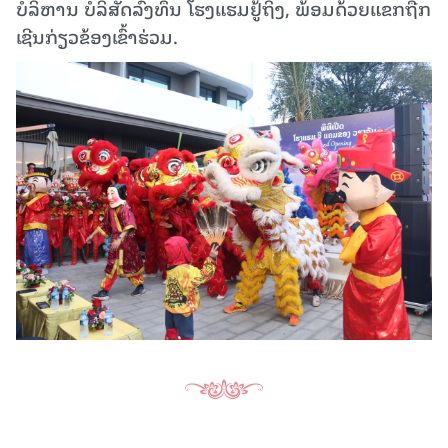
ບໍລິຫານ ບໍລິສັດລົງທຶນ ໂຮງແຮມຢູ້ຖິງ, ພ້ອມດ້ວຍແຂກຖືກ
ເຊີນກ່ຽວຂ້ອງເຂົ້າຮ່ວມ.