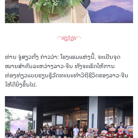
ທ່ານ ຈູ່ສຽວກັ່ງ ກ່າວວ່າ: ໂຮງແຮມແຫ່ງນີ້, ຈະເປັນຈຸດ
ໝາຍສໍາຄັນລະຫວ່າງລາວ-ຈີນ ທັງຈະເຮັດໃຫ້ການ
ທ່ອງທ່ຽວແບບຮຽນຮູ້ວັດທະນະທໍາວິຖີຊີວິດຂອງລາວ-ຈີນ
ໃຫ້ດີຍິ່ງຂຶ້ນໄປ.