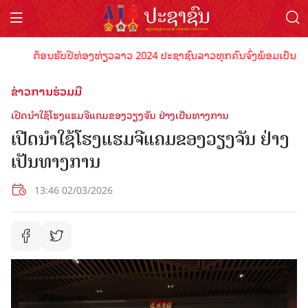
ຕ້ອນຮັບປີທ່ອງທ່ຽວລາວ 2024 ປະຊາຊົນລາວທຸກຄົນຈົ່ງພ້ອມເປັນເຈົ້າພາບທີ່
ຂ່າວການຮ່ວມມື
ເປີດນໍາໃຊ້ໂຮງແຮມຈີແຄມຂອງວຽງຈັນ ຢ່າງເປັນທາງການ
ເປີດນໍາໃຊ້ໂຮງແຮມຈີແຄມຂອງວຽງຈັນ ຢ່າງ
ເປັນທາງການ
13:46 02/03/2026