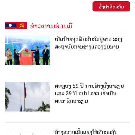
ສົ່ງຄໍາຄິດເຫັນ
ຂ່າວການຮ່ວມມື
ເປີດປ້າຍຈຸດຝຶກອົບຮົມຢູ່ລາວ ຂອງ
ສະຖາບັນການຊ່າງແຂວງຢູນນານ
ສະຫຼອງ 59 ປີ ການສ້າງຕັ້ງອາຊຽນ
ແລະ 29 ປີ ສປປ ລາວ ເຂົ້າເປັນ
ສະມາຊິກອາຊຽນ
ສ້າງຄວາມເຂັ້ມແຂງໃຫ້ສື່ມວນຊົນ