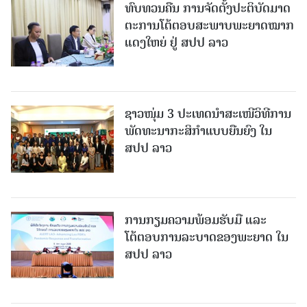
ທົບທວນຄືນ ການຈັດຕັ້ງປະຕິບັດມາດ
ຕະການໂຕ້ຕອບສະພາບພະຍາດໝາກ
ແດງໃຫຍ່ ຢູ່ ສປປ ລາວ
ຊາວໜຸ່ມ 3 ປະເທດນຳສະເໜີວິທີການ
ພັດທະນາກະສິກຳແບບຍືນຍົງ ໃນ
ສປປ ລາວ
ການກຽມຄວາມພ້ອມຮັບມື ແລະ
ໂຕ້ຕອບການລະບາດຂອງພະຍາດ ໃນ
ສປປ ລາວ