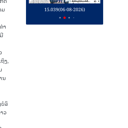
ກິດ
ວມ
26)
15.039(06-08-2026)
1
ຄ່າ
ມີ
ວ
ຖິງ,
ນ
ການ
ບໍລິ
້າວ