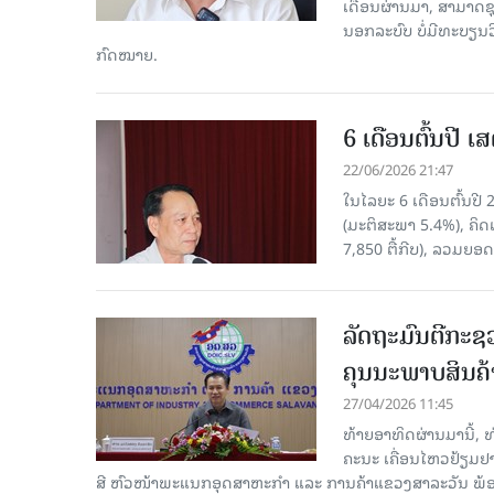
ເດືອນຜ່ານມາ, ສາມາດຊຸ
ນອກລະບົບ ບໍ່ມີທະບຽນວ
ກົດໝາຍ.
6 ເດືອນຕົ້ນປີ 
22/06/2026 21:47
ໃນໄລຍະ 6 ເດືອນຕົ້ນປ
(ມະຕິສະພາ 5.4%), ຄິດ
7,850 ຕື້ກີບ), ລວມຍອດ
ລັດຖະມົນຕີກະຊ
ຄຸນນະພາບສິນຄ້
27/04/2026 11:45
ທ້າຍອາທິດຜ່ານມານີ້,
ຄະນະ ເຄື່ອນໄຫວຢ້ຽມຢ
ສີ ຫົວໜ້າພະແນກອຸດສາຫະກຳ ແລະ ການຄ້າແຂວງສາລະວັນ ພ້ອມຄະ