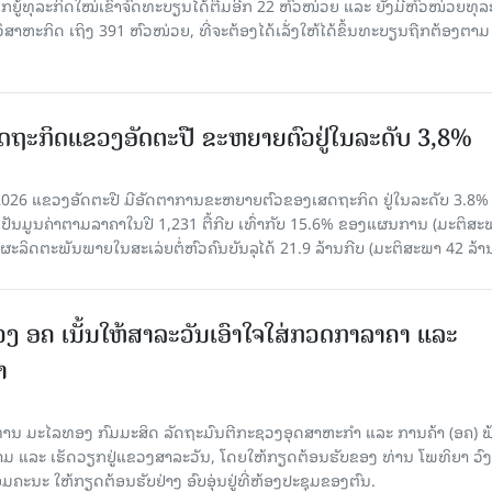
ກຍູ້ທຸລະກິດໃໝ່ເຂົ້າຈົດທະບຽນໄດ້ຕື່ມອີກ 22 ຫົວໜ່ວຍ ແລະ ຍັງມີຫົວໜ່ວຍທຸລ
ິສາຫະກິດ ເຖິງ 391 ຫົວໜ່ວຍ, ທີ່ຈະຕ້ອງໄດ້ເລັ່ງໃຫ້ໄດ້ຂຶ້ນທະບຽນຖືກຕ້ອງຕາມ
ເສດຖະກິດແຂວງອັດຕະປື ຂະຫຍາຍຕົວຢູ່ໃນລະດັບ 3,8%
ີ 2026 ແຂວງອັດຕະປື ມີອັດຕາການຂະຫຍາຍຕົວຂອງເສດຖະກິດ ຢູ່ໃນລະດັບ 3.8%
ເປັນມູນຄ່າຕາມລາຄາໃນປີ 1,231 ຕື້ກີບ ເທົ່າກັບ 15.6% ຂອງແຜນການ (ມະຕິສະ
ຜະລິດຕະພັນພາຍໃນສະເລ່ຍຕໍ່ຫົວຄົນບັນລຸໄດ້ 21.9 ລ້ານກີບ (ມະຕິສະພາ 42 ລ້ານ
ວງ ອຄ ເນັ້ນໃຫ້ສາລະວັນເອົາໃຈໃສ່ກວດກາລາຄາ ແລະ
າ
 ທ່ານ ມະໄລທອງ ກົມມະສິດ ລັດຖະມົນຕີກະຊວງອຸດສາຫະກຳ ແລະ ການຄ້າ (ອຄ) 
າມ ແລະ ເຮັດວຽກຢູ່ແຂວງສາລະວັນ, ໂດຍໃຫ້ກຽດຕ້ອນຮັບຂອງ ທ່ານ ໂພທິຍາ ວົ
ນະ ໃຫ້ກຽດຕ້ອນຮັບຢ່າງ ອົບອຸ່ນຢູ່ທີ່ຫ້ອງປະຊຸມຂອງຕົນ.