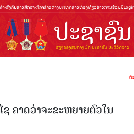
ຳ-ສັງຄົມ
ຂ່າວສືກສາ-ກິລາ
ຂ່າວຕ່າງປະເທດ
ຂ່າວທ່ອງທ່ຽວ
ຂ່າວການຮ່ວມມື
Logi
ຕ້ອນຮັບປີທ່
ິຄຳໄຊ ຄາດວ່າຈະຂະຫຍາຍຕົວໃນ