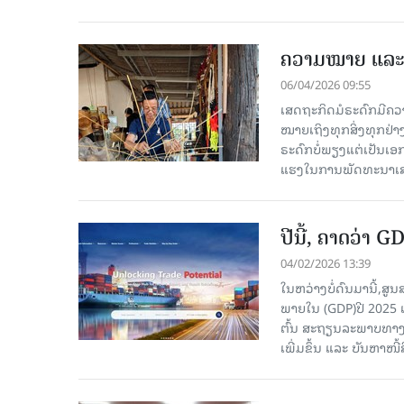
ຄວາມໝາຍ ແລະ 
06/04/2026 09:55
ເສດຖະກິດມໍຣະດົກມີຄວ
ໝາຍເຖິງທຸກສິ່ງທຸກຢ່າງ
ຣະດົກບໍ່ພຽງແຕ່ເປັນເອກະ
ແຮງໃນການພັດທະນາເສ
ປີນີ້, ຄາດວ່າ 
04/02/2026 13:39
ໃນຫວ່າງບໍ່ດົນມານີ້,
ພາຍໃນ (GDP)ປີ 2025 
ຕົ້ນ ສະຖຽນລະພາບທາງດ້
ເພີ່ມຂຶ້ນ ແລະ ບັນຫາໜີ