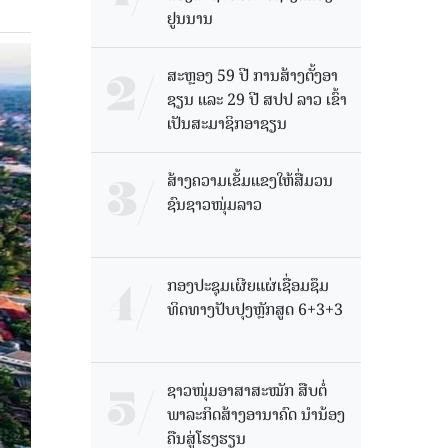
ຢູນນານ
ສະຫຼອງ 59 ປີ ການສ້າງຕັ້ງອາ
ຊຽນ ແລະ 29 ປີ ສປປ ລາວ ເຂົ້າ
ເປັນສະມາຊິກອາຊຽນ
ສ້າງຄວາມເຂັ້ມແຂງໃຫ້ສື່ມວນ
ຊົນຊາວໜຸ່ມລາວ
ກອງປະຊຸມເຜີຍແຜ່ເຊື່ອມຊຶມ
ທິດທາງປັບປຸງຫຼັກສູດ 6+3+3
ຊາວໜຸ່ມອາສາສະໝັກ ສືບຕໍ່
ພາລະກິດສ້າງອານາຄົດ ນໍານ້ອງ
ຄືນສູ່ໂຮງຮຽນ