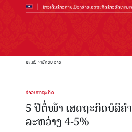
ຂ່າວເດັ່ນ
ຂ່າວການເມືອງ
ຂ່າວເສດຖະກິດ
ຂ່າວວັດທະນະທ
ສະເໜີ
ພັກປປ ລາວ
ຂ່າວເສດຖະກິດ
5 ປີຕໍ່ໜ້າ ເສດຖະກິດບໍລ
ລະຫວ່າງ 4-5%