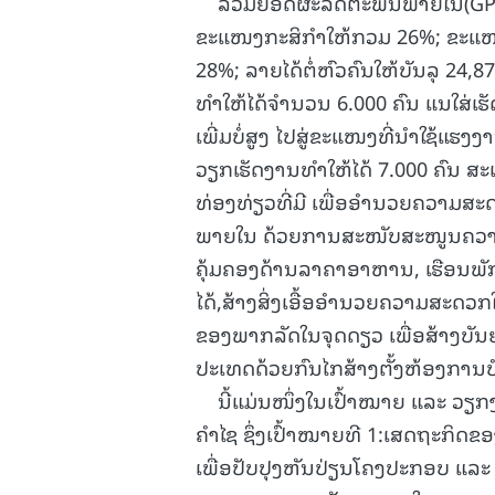
ລວມຍອດຜະລິດຕະພັນພາຍໃນ(GPP) ຮອ
ຂະແໜງກະສິກຳໃຫ້ກວມ 26%; ຂະແໜງ
28%; ລາຍໄດ້ຕໍ່ຫົວຄົນໃຫ້ບັນລຸ 24,
ທຳໃຫ້ໄດ້ຈຳນວນ 6.000 ຄົນ ແນໃສ່ເ
ເພີ່ມບໍ່ສູງ ໄປສູ່ຂະແໜງທີ່ນໍາໃຊ້ແ
ວຽກເຮັດງານທຳໃຫ້ໄດ້ 7.000 ຄົນ ສະເລ່
ທ່ອງທ່ຽວທີ່ມີ ເພື່ອອໍານວຍຄວາມສ
ພາຍໃນ ດ້ວຍການສະໜັບສະໜູນຄວາມສະ
ຄຸ້ມຄອງດ້ານລາຄາອາຫານ, ເຮືອນພັກ,
ໄດ້,ສ້າງສິ່ງເອື້ອອໍານວຍຄວາມສະດ
ຂອງພາກລັດໃນຈຸດດຽວ ເພື່ອສ້າງບັ
ປະເທດດ້ວຍກົນໄກສ້າງຕັ້ງຫ້ອງການ
ນີ້ແມ່ນໜຶ່ງໃນເປົ້າໝາຍ ແລະ ວຽກງ
ຄຳໄຊ ຊຶ່ງເປົ້າໝາຍທີ 1:ເສດຖະກິດຂ
ເພື່ອປັບປຸງຫັນປ່ຽນໂຄງປະກອບ ແລ