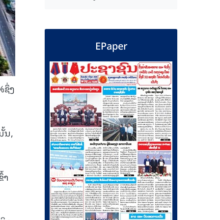
EPaper
ຊຶ່ງ
ັ້ນ,
ົ້າ