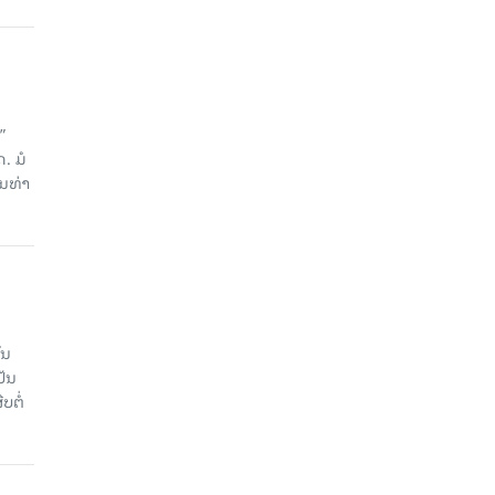
”
. ມໍ
ັນທ່າ
ັນ
ປັນ
ບຕໍ່