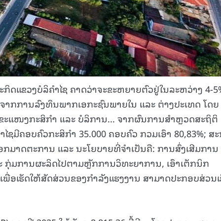
ະກິດແຂວງບໍລິຄຳໄຊ ຄາດວ່າຈະຂະຫຍາຍຕົວຢູ່ໃນລະຫວ່າງ 4-5%
າຈາກການລົງທຶນພາກເອກະຊົນພາຍໃນ ແລະ ຕ່າງປະເທດ ໂດຍ
 ຂະແໜງກະສິກຳ ແລະ ບໍລິການ... ຈາກຜົນການສຳຫຼວດສະຖິຕິ
ຳໄຊມີຄອບຄົວກະສິກຳ 35.000 ຄອບຄົວ ກວມເອົາ 80,83%; ສະນ
ອອກມາດຕະການ ແລະ ນະໂຍບາຍທີ່ຈຳເປັນຄື: ການສົ່ງເສີມການ
 ກຸ່ມການຜະລິດໄປຕາມຫຼັກການວິທະຍາການ, ເອົາເຕັກນິກ
 ເພື່ອເຮັດໃຫ້ສັດສ່ວນຂອງກຳລັງແຮງງານ ສາມາດປະກອບສ່ວນເຂ