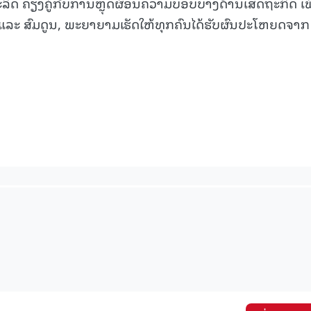
ດ ຄຽງຄູ່ກັບການຫຼຸດຜ່ອນຄວາມບອບບາງດ້ານເສດຖະກິດ ເພື
ແລະ ສົມດູນ, ພະຍາຍາມເຮັດໃຫ້ທຸກຄົນໄດ້ຮັບຜົນປະໂຫຍດຈາກ