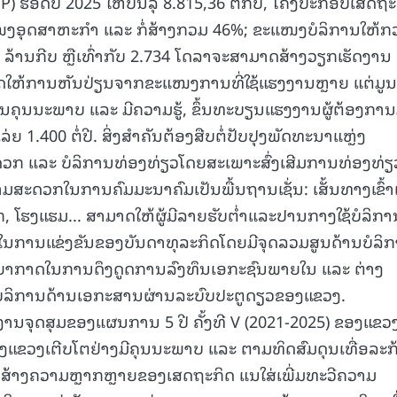
ດປີ 2025 ໃຫ້ບັນລຸ 8.815,36 ຕື້ກີບ, ໂຄງປະກອບເສດຖະ
ອຸດສາຫະກໍາ ແລະ ກໍ່ສ້າງກວມ 46%; ຂະແໜງບໍລິການໃຫ້ກ
15.040(07-08-20
87 ລ້ານກີບ ຫຼືເທົ່າກັບ 2.734 ໂດລາຈະສາມາດສ້າງວຽກເຮັດງານ
ຮັດໃຫ້ການຫັນປ່ຽນຈາກຂະແໜງການທີ່ໃຊ້ແຮງງານຫຼາຍ ແຕ່ມູນ
ຮງງານຄຸນນະພາບ ແລະ ມີຄວາມຮູ້, ຂຶ້ນທະບຽນແຮງງານຜູ້ຕ້ອງການ
ຍ 1.400 ຕໍ່ປີ. ສິ່ງສຳຄັນຕ້ອງສືບຕໍ່ປັບປຸງພັດທະນາແຫຼ່ງ
ະດວກ ແລະ ບໍລິການທ່ອງທ່ຽວໂດຍສະເພາະສົ່ງເສີມການທ່ອງທ່ຽ
ດວກໃນການຄົມມະນາຄົມເປັນພື້ນຖານເຊັ່ນ: ເສັ້ນທາງເຂົ້າເ
 ໂຮງແຮມ... ສາມາດໃຫ້ຜູ້ມີລາຍຮັບຕໍ່າແລະປານກາງໃຊ້ບໍລິກາ
ວກໃນການແຂ່ງຂັນຂອງບັນດາທຸລະກິດໂດຍມີຈຸດລວມສູນດ້ານບໍລິ
ນຍາກາດໃນການດຶງດູດການລົງທຶນເອກະຊົນພາຍໃນ ແລະ ຕ່າງ
ບໍລິການດ້ານເອກະສານຜ່ານລະບົບປະຕູດຽວຂອງແຂວງ.
ານຈຸດສຸມຂອງແຜນການ 5 ປີ ຄັ້ງທີ V (2021-2025) ຂອງແຂວງ
ອງແຂວງເຕີບໂຕຢ່າງມີຄຸນນະພາບ ແລະ ຕາມທິດສົມດຸນເທື່ອລະກ
ະ ສ້າງຄວາມຫຼາກຫຼາຍຂອງເສດຖະກິດ ແນໃສ່ເພີ່ມທະວີຄວາມ