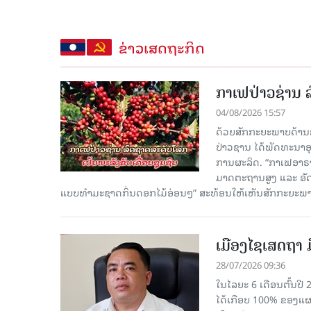
ຂ່າວເສດຖະກິດ
ກາເຟປ່າວຊ່ານ ລ
04/08/2026 15:57
ດ້ວຍສັກກະຍະພາບດ້ານ
ປ່າວຊານ ໄດ້ພັດທະນາອຸ
ການຜະລິດ. “ກາເຟອາຣາບ
ມາດຕະຖານສູງ ແລະ ອັດຕະລ
ແບບທຳມະຊາດກິ່ນດອກໄມ້ອ່ອນໆ” ສະທ້ອນໃຫ້ເຫັນສັກກະຍະພ
ເມືອງໄຊເສດຖາ ມ
28/07/2026 09:36
ໃນໄລຍະ 6 ເດືອນຕົ້ນປີ 
ໄດ້ເກືອບ 100% ຂອງແຜນກ