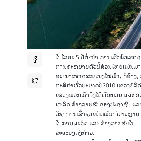
ໃນໄລຍະ 5 ປີຕໍ່ໜ້າ ການເຕີບໂຕເສດຖ
ການຂະຫຍາຍຕົວນີ້ສ່ວນໃຫຍ່ແມ່ນມ
ສະເພາະຈາກຂະແໜງໄຟຟ້າ, ກໍ່ສ້າງ,
ກະສິກຳທົ່ວປະເທດປີ2010 ແຂວງບໍລິຄ
ແຂວງພວກເຮົາຈຶ່ງໄດ້ທົບທວນ ແລະ 
ຜະລິດ ສ້າງລາຍຮັບຂອງປະຊາຊົນ ແລະ
ວິຊາການເຂົ້າຊ່ວຍຕິດພັນກັບຕະຫຼາດ
ໃນການຜະລິດ ແລະ ສ້າງລາຍຮັບໃນ
ຂະແໜງດັ່ງກ່າວ.