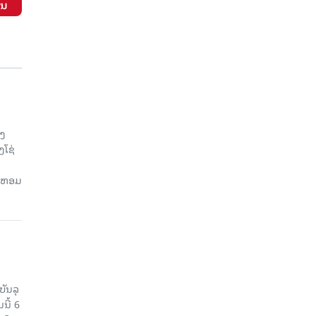
ັນ
ອງ
ງໂຊ່
ຍ, ຫອມ
ບັນລຸ
ນີ້ 6