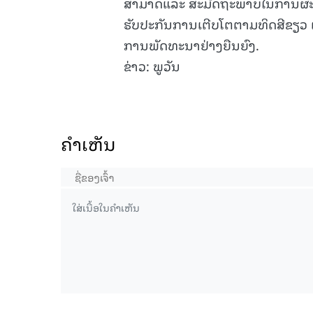
ສາມາດແລະ ສະມັດຖະພາບໃນການຜະລິ
ຮັບປະກັນການເຕີບໂຕຕາມທິດສີຂຽວ 
ການພັດທະນາຢ່າງຍືນຍົງ.
ຂ່າວ: ພູວັນ
ຄໍາເຫັນ