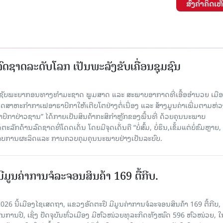
ສົ່ງຄໍາຄິດເຫ
ົດຊາດລະດັບໂລກ ເປັນພະລັງຂັບເຄື່ອນຊຸມຊົນ
ຊັບພະຍາກອນທາງທຳມະຊາດ ພູມສາດ ແລະ ສະພາບອາກາດທີ່ເອື້ອອຳນວຍ ເມື
ດສາຫະກຳກາເຟອາຣາບີກາໃຫ້ເຕີບໂຕຢ່າງຕໍ່ເນື່ອງ ແລະ ສ້າງມູນຄ່າເພີ່ມຕາມຫ່ວ
ີກາປ່າວຊານ” ໄດ້ກາຍເປັນສິນຄ້າກະສິກຳຫຼັກຂອງພື້ນທີ່ ດ້ວຍຄຸນນະພາບ
ັກດ້ານລົດຊາດທີ່ໂດດເດັ່ນ ໂດຍມີຈຸດເດັ່ນຄື “ບໍ່ສົ້ມ, ບໍ່ຮຶນ,ເຂັ້ມແຕ່ບໍ່ຂົມຫຼາ
າບການຜະລິດແລະ ການຄວບຄຸມຄຸນນະພາບຢ່າງເປັນລະບົບ.
ີມູນຄ່າການຈໍລະຈອນສິນຄ້າ 169 ຕື້ກີບ.
2026 ນີ້ເມືອງໄຊເສດຖາ, ແຂວງອັດຕະປື ມີມູນຄ່າການຈໍລະຈອນສິນຄ້າ 169 ຕື້ກີບ, 
ານປີ, ເຊິ່ງ ປັດຈຸບັນທົ່ວເມືອງ ມີຫົວໜ່ວຍທຸລະກິດທັງໝົດ 596 ຫົວໜ່ວຍ, ໃນ