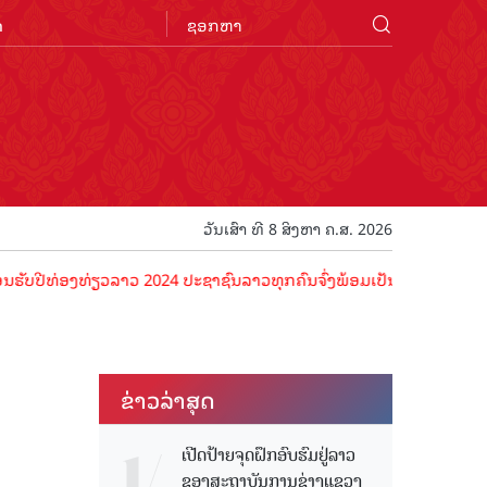
n
ວັນເສົາ ທີ 8 ສິງຫາ ຄ.ສ. 2026
ອງທ່ຽວລາວ 2024 ປະຊາຊົນລາວທຸກຄົນຈົ່ງພ້ອມເປັນເຈົ້າພາບທີ່ດີ ຕ້ອນຮັບນັ
ຂ່າວ​ລ່າ​ສຸດ
ເປີດປ້າຍຈຸດຝຶກອົບຮົມຢູ່ລາວ
ຂອງສະຖາບັນການຊ່າງແຂວງ