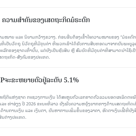
ຄວາມສໍາຄັນຂອງເສດຖະກິດມໍຣະດົກ
າມໝາຍ ແລະ ນິຍາມກວ້າງຂວາງ. ກ່ອນອື່ນຕ້ອງເຂົ້າໃຈຄວາມໝາຍຂອງ “ມໍຣະດົກ
ທີ່ເປັນວັດຖຸ ນິວັດຖຸທີ່ມີຄຸນຄ່າ ທີ່ພວກເຮົາໄດ້ຮັບການສືບທອດມາຈາກບັນພະບູລຸດ
ລັກຂອງຊາດເທົ່ານັ້ນ, ແຕ່ຍັງເປັນຊັບສິນ ຫຼື ສົມບັດທີ່ມີຄຸນຄ່າທີ່ສາມາດນໍາໃຊ້ເປ
ດຖະກິດ-ສັງຄົມຂອງປະເທດ.
GDPຈະຂະຫຍາຍຕົວຢູ່ລະດັບ 5.1%
ສູນສະຖິຕິແຫ່ງຊາດ ກະຊວງການເງີນ ໄດ້ສະຫຼຸບຕົວເລກຂາດຕົວລວມຍອດຜະລິດຕະພ
ແລະ ທ່າອ່ຽງ ປີ 2026 ຂະນະທີ່ລາວ ຍັງພົບຄວາມຫຍຸ້ງຍາກທາງດ້ານເສດຖະກິດເ
ານການເງິນ ແລະ ເງິນຕາ, ບັນຫາການເພີ່ມຂຶ້ນຂອງລາຄາ, ອັດຕາເງິນເຟີ້ທີ່ຍັງສື
້ສິນຕ່າງປະເທດ.