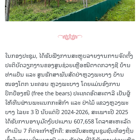
ໃນກອງປະຊຸມ, ໄດ້ຮັບຟັງການສະຫຼຸບລາຍງານການຈັດຕັ້ງ
ປະຕິບັດວຽກງານຂອງສູນຊ່ວຍເຫຼືອໝີຕາດກວາງຊີ ບ້ານ
ທ່າແປ້ນ ແລະ ສູນຮັກສາພັນສັດປ່າຫຼວງພະບາງ ບ້ານ
ໜອງໂຕກ ນະຄອນ ຫຼວງພະບາງ ໂດຍແມ່ນອົງການ
ປົກປ້ອງໜີ (free the bears) ປະເທດອົດສະຕາລີ ເປັນຜູ້
ໃຫ້ທືນຜ່ານພະແນກກະສິກໍາ ແລະ ປ່າໄມ້ ແຂວງຫຼວງພະ
ບາງ ໄລຍະ 3 ປີ ນັບແຕ່ປີ 2024-2026, ສະເພາະປີ 2025
ໄດ້ຮັບການອານຸມັດງົບປະມານ 607,658 ໂດລາສະຫະລັດ
ດຳເນີນ 7 ກິດຈະກຳຫຼັກຄື: ສະໜັບສະໜູນຊຸມຊົນທ້ອງຖີ່ນ
ເຂົ້າໃນການເບີ່ງແຍງໝີ ແລະ ສັດປ່າ ທີ່ໄດ້ຮັບການຊ່ວຍເຫຼືອ