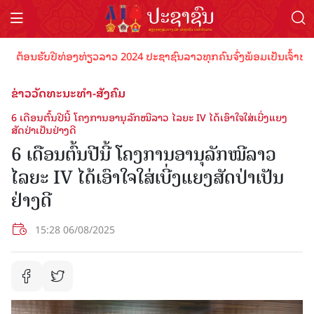
້ອນຮັບປີທ່ອງທ່ຽວລາວ 2024 ປະຊາຊົນລາວທຸກຄົນຈົ່ງພ້ອມເປັນເຈົ້າພາບທີ່ດີ
ຂ່າວວັດທະນະທຳ-ສັງຄົມ
6 ເດືອນຕົ້ນປີນີ້ ໂຄງການອານຸລັກໝີລາວ ໄລຍະ IV ໄດ້ເອົາໃຈໃສ່ເບີ່ງແຍງ
ສັດປ່າເປັນຢ່າງດີ
6 ເດືອນຕົ້ນປີນີ້ ໂຄງການອານຸລັກໝີລາວ
ໄລຍະ IV ໄດ້ເອົາໃຈໃສ່ເບີ່ງແຍງສັດປ່າເປັນ
ຢ່າງດີ
15:28 06/08/2025