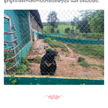
ຊຸກຍູ້ກິດຈະກໍາໃຫ້ການນໍາຂັ້ນທ້ອງຖີ່ນ ແລະ ປະເມີນຜົນ.