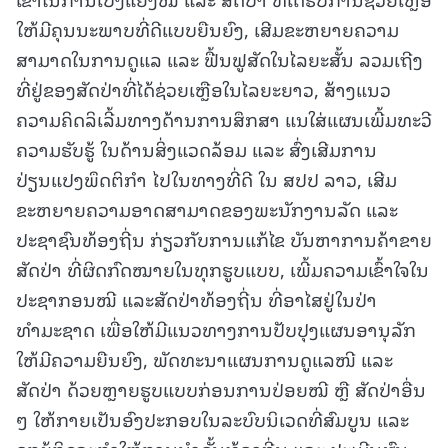
ໃຫ້ມີຄຸນນະພາບທີ່ດີແບບຍືນຍົງ, ເສີມຂະຫຍາຍຄວາມ
ສາມາດໃນການດູແລ ແລະ ຟື້ນຟູສັດໃນໄລຍະສັ້ນ ລວມເຖີງ
ທີ່ຢູ່ຂອງສັດປ່າທີ່ໄດ້ຊ່ວຍເຫຼືອໃນໄລຍະຍາວ, ສ້າງແນວ
ຄວາມຄິດລິເລີ້ມທາງດ້ານການສຶກສາ ແນໃສ່ແຜນເພີ້ມທະວີ
ຄວາມຮັບຮູ້ ໃນດ້ານສິ່ງແວດລ້ອມ ແລະ ສົ່ງເສີມການ
ປ່ຽນແປງພຶດຕິກຳ ໄປໃນທາງທີ່ດີ ໃນ ສປປ ລາວ, ເສີມ
ຂະຫຍາຍຄວາມອາດສາມາດຂອງພະນັກງານລັດ ແລະ
ປະຊາຊົນທ້ອງຖີ່ນ ກ່ຽວກັບການແກ້ໄຂ ບັນຫາການຄ້າຂາຍ
ສັດປ່າ ທີ່ຜິດກົດໝາຍໃນທຸກຮູບແບບ, ເພີ້ມຄວາມເຂົ້າໃຈໃນ
ປະຊາກອນໝີ ແລະສັດປ່າທ້ອງຖີ່ນ ທີ່ອາໄສຢູ່ໃນປ່າ
ທຳມະຊາດ ເພື່ອໃຫ້ມີແນວທາງການປັບປຸງແຜນອານຸລັກ
ໃຫ້ມີຄວາມຍືນຍົງ, ພັດທະນາແຜນການດູແລໜີ ແລະ
ສັດປ່າ ດ້ວຍຫຼາຍຮູບແບບກ່ອນການປ່ອຍໝີ ຫຼື ສັດປ່າອື່ນ
ໆ ໃຫ້ກາຍເປັນອົງປະກອບໃນລະບົບນິເວດທີ່ສົມບູນ ແລະ