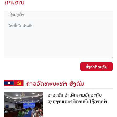
ຄໍາເຫັນ
ສົ່ງຄໍາຄິດເຫັນ
ຂ່າວວັດທະນະທຳ-ສັງຄົມ
ສາລະວັນ ສໍາເລັດການຍົກລະດັບ
ວຽກງານເສນາທິການຮັບໃຊ້ການນໍາ