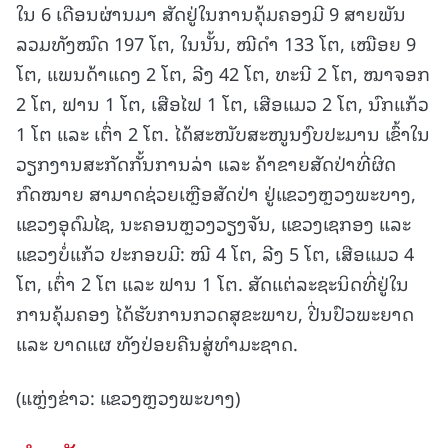
ໃນ 6 ເດືອນຜ່ານມາ ສັດຢູ່ໃນການຄຸ້ມຄອງມີ 9 ສາຍພັນ
ລວມທັງໝົດ 197 ໂຕ, ໃນນັ້ນ, ໝີດຳ 133 ໂຕ, ເໝືອຍ 9
ໂຕ, ແພນດ້າແດງ 2 ໂຕ, ລີງ 42 ໂຕ, ທະນີ 2 ໂຕ, ໝາຈອກ
2 ໂຕ, ຟານ 1 ໂຕ, ເສືອໄຟ 1 ໂຕ, ເສືອແມວ 2 ໂຕ, ນົກແກ້ວ
1 ໂຕ ແລະ ເຕົ່າ 2 ໂຕ. ໄດ້ສະໜັບສະໜູນງົບປະມານ ເຂົ້າໃນ
ວຽກງານສະກັດກັ້ນການລ່າ ແລະ ຄ້າຂາຍສັດປ່າທີ່ຜິດ
ກົດໝາຍ ສາມາດຊ່ວຍເຫຼືອສັດປ່າ ຢູ່ແຂວງຫຼວງພະບາງ,
ແຂວງອຸດົມໄຊ, ນະຄອນຫຼວງວຽງຈັນ, ແຂວງເຊກອງ ແລະ
ແຂວງບໍ່ແກ້ວ ປະກອບມີ: ໝີ 4 ໂຕ, ລີງ 5 ໂຕ, ເສືອແມວ 4
ໂຕ, ເຕົ່າ 2 ໂຕ ແລະ ຟານ 1 ໂຕ. ສັດແຕ່ລະຊະນິດທີ່ຢູ່ໃນ
ການຄຸ້ມຄອງ ໄດ້ຮັບການກວດສຸຂະພາບ, ປີ່ນປົວພະຍາດ
ແລະ ບາດແຜ ທັງປ່ອຍຄືນສູ່ທຳມະຊາດ.
(ແຫຼ່ງຂ່າວ: ແຂວງຫຼວງພະບາງ)