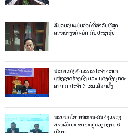
ສື່ມວນຊົນແມ່ນຂົວຕໍ່ທີ່ສໍາຄັນທີ່ສຸດ
ລະຫວ່າງພັກ-ລັດ ກັບປະຊາຊົນ
ປະກາດກົງຈັກຄະນະປະຈໍາສະພາ
ແຫ່ງຊາດສ້າງຕັ້ງ ແລະ ແຕ່ງຕັ້ງບຸກຄະ
ລາກອນປະຈໍາ 3 ເຂດເລືອກຕັ້ງ
ພະແນກໂຍທາທິການ-ຂົນສົ່ງແຂວງ
ສະຫວັນນະເຂດສະຫຼຸບວຽກງານ 6
ເດືອນ