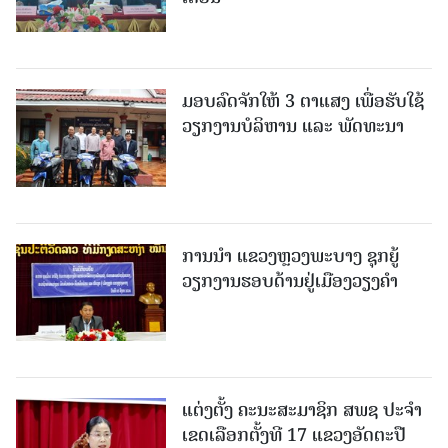
ມອບລົດຈັກໃຫ້ 3 ຕາແສງ ເພື່ອຮັບໃຊ້
ວຽກງານບໍລິຫານ ແລະ ພັດທະນາ
ການນຳ ແຂວງຫຼວງພະບາງ ຊຸກຍູ້
ວຽກງານຮອບດ້ານຢູ່ເມືອງວຽງຄໍາ
ແຕ່ງຕັ້ງ ຄະນະສະມາຊິກ ສພຊ ປະຈຳ
ເຂດເລືອກຕັ້ງທີ 17 ແຂວງອັດຕະປື