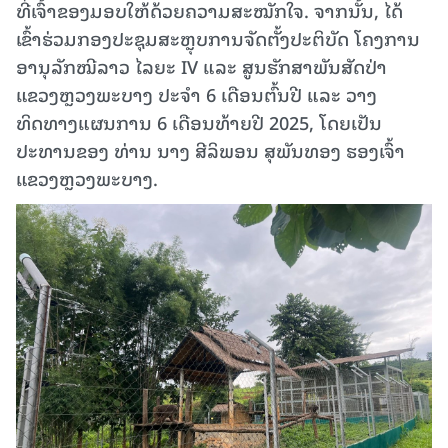
ທີ່ເຈົ້າຂອງມອບໃຫ້ດ້ວຍຄວາມສະໝັກໃຈ. ຈາກນັ້ນ, ໄດ້
ເຂົ້າຮ່ວມກອງປະຊຸມສະຫຼຸບການຈັດຕັ້ງປະຕິບັດ ໂຄງການ
ອານຸລັກໝີລາວ ໄລຍະ IV ແລະ ສູນຮັກສາພັນສັດປ່າ
ແຂວງຫຼວງພະບາງ ປະຈຳ 6 ເດືອນຕົ້ນປີ ແລະ ວາງ
ທິດທາງແຜນການ 6 ເດືອນທ້າຍປີ 2025, ໂດຍເປັນ
ປະທານຂອງ ທ່ານ ນາງ ສີລິພອນ ສຸພັນທອງ ຮອງເຈົ້າ
ແຂວງຫຼວງພະບາງ.