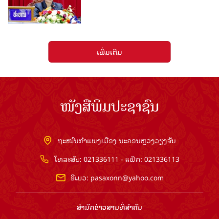
ເພີ່ມເຕີມ
ໜັງສືພິມປະຊາຊົນ
ຖະໜົນກຳແພງເມືອງ ນະຄອນຫຼວງວຽງຈັນ
ໂທລະສັບ: 021336111 - ແຟັກ: 021336113
ອີເມວ:
pasaxonn@yahoo.com
ສຳ​ນັກ​ຂ່າວ​ສານ​ທີ່​ສຳ​ຄັນ​