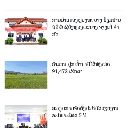
ການນຳແຂວງຫຼວງພະບາງ ຢ້ຽມ​ຢາມ
ບໍ​ລິ​ສັດຊີມັງຫຼວງພະບາງ ຈຽງເກີ ຈໍາ
ກັດ
ຄໍາມ່ວນ ປູກເຂົ້ານາປີໄດ້ທັງໝົດ
91,472 ເຮັກຕາ
ສະຫຼຸບການຈັດຕັ້ງປະຕິບັດວຽກງານ
ອະໄພຍະໂທດ 5 ປີ