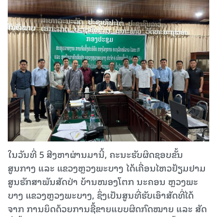
ໃນວັນທີ່ 5 ສີງຫາຜ່ານມານີ້, ຄະນະຮັບຜິດຊອບຂັ້ນ
ສູນກາງ ແລະ ແຂວງຫຼວງພະບາງ ໄດ້ເຄື່ອນໄຫວຢ້ຽມຢາມ
ສູນຮັກສາພັນສັດປ່າ ບ້ານໜອງໂຕກ ນະຄອນ ຫຼວງພະ
ບາງ ແຂວງຫຼວງພະບາງ, ຊຶ່ງເປັນສູນທີ່ຮັບເອົາສັດທີ່ໄດ້
ຈາກ ການຍຶດດ້ວຍການຊື້ຂາຍແບບຜິດກົດໝາຍ ແລະ ສັດ