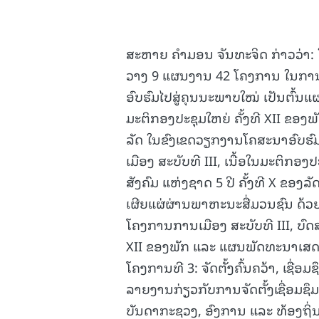
ສະຫາຍ ຄໍາມອນ ຈັນທະຈິດ ກ່າວວ່າ: 
ວາງ 9 ແຜນງານ 42 ໂຄງການ ໃນການ
ອົບຮົມໄປສູ່ຄຸນນະພາບໃໝ່ ເປັນຕົ້ນແຜ
ມະຕິກອງປະຊຸມໃຫຍ່ ຄັ້ງທີ XII ຂອງພ
ລັດ ໃນຂົງເຂດວຽກງານໂຄສະນາອົບຮົມ
ເມືອງ ສະບັບທີ III, ເນື້ອໃນມະຕິກອ
ສັງຄົມ ແຫ່ງຊາດ 5 ປີ ຄັ້ງທີ X ຂອງລ
ເຜີຍແຜ່ຜ່ານພາຫະນະສື່ມວນຊົນ ດ້ວ
ໂຄງການການເມືອງ ສະບັບທີ III, ບົດ
XII ຂອງພັກ ແລະ ແຜນພັດທະນາເສດຖະກ
ໂຄງການທີ 3: ຈັດຕັ້ງຄົ້ນຄວ້າ, ເຊື່
ລາຍງານກ່ຽວກັບການຈັດຕັ້ງເຊື່ອມຊຶ
ບັນດາກະຊວງ, ອົງການ ແລະ ທ້ອງຖິ່ນ