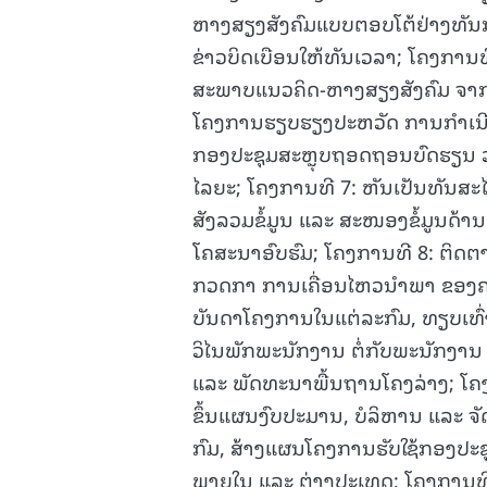
ຫາງສຽງສັງຄົມແບບຕອບໂຕ້ຢ່າງທັນກ
ຂ່າວບິດເບືອນໃຫ້ທັນເວລາ; ໂຄງການ
ສະພາບແນວຄິດ-ຫາງສຽງສັງຄົມ ຈາກບ
ໂຄງການຮຽບຮຽງປະຫວັດ ການກໍາເນີດ
ກອງປະຊຸມສະຫຼຸບຖອດຖອນບົດຮຽນ ວ
ໄລຍະ; ໂຄງການທີ 7: ຫັນເປັນທັນສະໄໝ
ສັງລວມຂໍ້ມູນ ແລະ ສະໜອງຂໍ້ມູນດ້າ
ໂຄສະນາອົບຮົມ; ໂຄງການທີ 8: ຕິດ
ກວດກາ ການເຄື່ອນໄຫວນໍາພາ ຂອງ
ບັນດາໂຄງການໃນແຕ່ລະກົມ, ທຽບເທົ່
ວິໄນພັກພະນັກງານ ຕໍ່ກັບພະນັກງານ 
ແລະ ພັດທະນາພື້ນຖານໂຄງລ່າງ; ໂຄ
ຂຶ້ນແຜນງົບປະມານ, ບໍລິຫານ ແລະ ຈັ
ກົມ, ສ້າງແຜນໂຄງການຮັບໃຊ້ກອງປະ
ພາຍໃນ ແລະ ຕ່າງປະເທດ; ໂຄງການທີ 