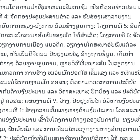
ານໂດຍການນໍາໃຊ້ພາຫະນະສື່ມວນຊົນ ເພື່ອຕີຖອຍຂ່າວປອມ 
ທີ 4: ຈັດກອງປະຊຸມປະສານຂ່າວ ແລະ ຮັບສ່ອງແສງລາຍງານ
ັນດາກະຊວງ-ອົງການ ອ້ອມຂ້າງສູນກາງ; ໂຄງການທີ 5: ສືບຕໍ
ຄະນະໂຄສະນາອົບຮົມຂອງພັກ ໃຫ້ສໍາເລັດ; ໂຄງການທີ 6: ຈັດ
ຽກງານການເມືອງ-ແນວຄິດ, ວຽກງານໂຄສະນາອົບຮົມແຕ່ລະ
, ຫັນເປັນດີຈີຕອນ ປັບປຸງເວບໄຊ, ສ້າງຖານຂໍ້ມູນ, ເກັບກໍາ
ນຕ່າງໆ ດ້ວຍຫຼາຍຮູບການ, ຫຼາຍວິທີທີ່ເໝາະສົມ ໃນວຽກງານ
ຕາມກວດກາ ການສ້າງ ໜວ່ຍພັກປອດໃສ ເຂັ້ມແຂງ ແລະ ໜັກແໜ
ຄະນະບໍລິຫານງານພັກ ຄອສພ; ຕິດຕາມກວດກາການປະຕິບັດ
າກົມດ້ານງົບປະມານ ແລະ ວິຊາສະເພາະ; ປົກປ້ອງ ແລະ ປະຕິບັ
ຢູ່ ຄອສພ; ແຜນງານທີ V: ສ້າງ, ປັບປຸງກົນໄກ ບໍລິຫານງົບປະ
ງການທີ 1: ສ້າງຄວາມເຂັ້ມແຂງທາງດ້ານງົບປະມານ ໂດຍສະເພ
ດແບ່ງງົບປະມານ ເຂົ້າໃນໂຄງການຕ່າງໆຂອງບັນດາກົມ, ທຽບເທົ
ຊຸມ, ຝຶກອົບຮົມ ແລະ ການເຄື່ອນໄຫວວຽກງານທາງລັດຖະການທ
2: ປະຕິບັດໜ້າທີ່ເປັນເສນາທິການດ້ານບໍລິຫານໃຫ້ ຄະນະ