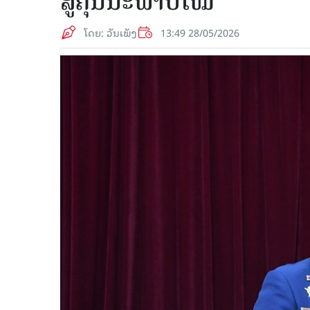
ສູ່ຄຸນນະພາບໃໝ່
ໂດຍ: ວັນເພັງ
13:49 28/05/2026