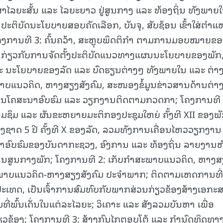
າໄລຍະສັ້ນ ແລະ ໄລຍະຍາວ ຢູ່ສູນກາງ ແລະ ທ້ອງຖິ່ນ ທັງພາຍ
 ປະຕິບັດນະໂຍບາຍສອບຄັດເລືອກ, ບັນຈຸ, ສັບຊ້ອນ ເຂົ້າໃສ່ຕຳແ
ງການທີ 3: ຄົ້ນຄວ້າ, ສະຫຼຸບພຶດຕິກຳ ຕາມການມອບໝາຍຂອ
ງໆ ກ່ຽວກັບການຈັດຕັ້ງປະຕິບັດແນວທາງແຜນນະໂຍບາຍຂອງພັກ
ະ ນະໂຍບາຍຂອງລັດ ແລະ ບົດຮຽນຕ່າງໆ ທັງພາຍໃນ ແລະ ຕ່າ
າບແນວຄິດ, ຫາງສຽງສັງຄົມ, ສະໜອງຂໍ້ມູນຂ່າວສານດ້ານຕ່າ
ານໂຄສະນາອົບຮົມ ແລະ ວຽກງານຕິດຕາມກວດກາ; ໂຄງການທີ 
ື່ອມຊຶມ ແລະ ຜັນຂະຫຍາຍມະຕິກອງປະຊຸມໃຫຍ່ ຄັ້ງທີ XII ຂອງພັ
ຊາດ 5 ປີ ຄັ້ງທີ X ຂອງລັດ, ລວມທັງການເຄື່ອນໄຫວວຽກງານ
ອົບຮົມຂອງບັນດາກະຊວງ, ອົງການ ແລະ ທ້ອງຖິ່ນ ລາຍງານຫ
ນສູນກາງພັກ; ໂຄງການທີ 2: ເກັບກໍາສະພາບແນວຄິດ, ຫາງສ
ພາບແນວຄິດ-ຫາງສຽງສັງຄົມ ປະຈໍາພາກ; ຕິດຕາມເຫດການທີ່
າງປະເທດ, ເປັນເຈົ້າການສົມທົບກັບພາກສ່ວນກ່ຽວຂ້ອງສ້າງເອກະ
່ພົ້ນເດັ່ນໃນແຕ່ລະໄລຍະ; ວິເຄາະ ແລະ ສັງລວມບັນຫາ ເພື່ອ
ຽວຂ້ອງ; ໂຄງການທີ 3: ສ້າງກົນໄກຕອບໂຕ້ ແລະ ກໍານົດທິດທາ