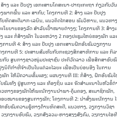
 ສ້າງ ແລະ ປັບປຸງ ເອກະສານໂຄສະນາ-ປາຖະກະຖາ ກ່ຽວກັບວັນ
ອງພາກພື້ນ ແລະ ສາກົນ; ໂຄງການທີ 2: ສ້າງ ແລະ ປັບປຸງ
ວກັບທິດສະດີມາກ-ເລນິນ, ແນວຄິດໄກສອນ ພົມວິຫານ, ແນວທາ
ຍບາຍຂອງລັດ ສໍາລັບເປົ້າໝາຍຕ່າງໆ; ໂຄງການທີ 3: ສ້າງ
ບປຸງ ແລະ ກໍ່ສ້າງພັກ ໃນລະຫວ່າງ 2 ກອງປະຊຸມໃຫຍ່ຂອງພັກ ແລ
ງການທີ 4: ສ້າງ ແລະ ປັບປຸງ ເອກະສານຝຶກອົບຮົມວຽກງານ
 ໂຄງການທີ 5: ປະສານສົມທົບກັບກະຊວງສຶກສາທິການ ແລະ ກິລ
ົບກັບ ສູນກາງຊາວໜຸ່ມປະຊາຊົນ ປະຕິວັດລາວ ເພື່ອສຶກສາອົບຮົ
ຸງນິຕິກໍາທີ່ຈໍາເປັນໃນແຕ່ລະໄລຍະ ເພື່ອເປັນບ່ອນອີງ ໃນການ
ກ ໃຫ້ມີຄວາມເຂັ້ມແຂງ; ແຜນງານທີ III: ກໍ່ສ້າງ, ຝຶກອົບຮົມໃ
ົມທັງ ຢູ່ສູນກາງ ແລະ ທ້ອງຖິ່ນ ແລະ ຈັດສໍາມະນາໃນຫົວຂໍ້ຕ່
ມ ແນວທາງຂອງພັກໃຫ້ພະນັກງານນໍາພາ-ຄຸ້ມຄອງ, ສະມາຊິກພັກ,
ມອບໝາຍຂອງສູນກາງພັກ; ໂຄງການທີ 2: ນໍາສົ່ງພະນັກງານ 
ດຝຶກອົບຮົມຄວາມຮູ້ທາງດ້ານທິດສະດີ, ແນວທາງ, ວຽກງານວິຊາ
ວຽກງານອົບຮົມ, ວຽກສັງລວມ-ຫາງສຽງສັງຄົມ, ວຽກງານໄອທີ