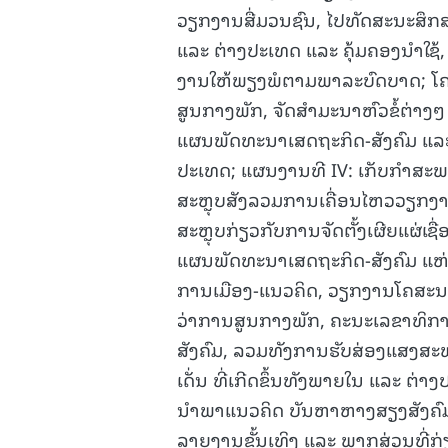
ວຽກງານສື່ມວນຊົນ, ໄປທັດສະນະສຶກສ
ແລະ ຕ່າງປະເທດ ແລະ ຄຸ້ມຄອງນໍາໃຊ້,
ງານໃຫ້ພຽງພໍຕາມພາລະບົດບາດ; ໂຄ
ສູນກາງພັກ, ຈັດສໍາມະນາຫົວຂໍ້ຕ່າ
ແຜນພັດທະນາເສດຖະກິດ-ສັງຄົມ ແລ
ປະເທດ; ແຜນງານທີ IV: ເກັບກໍາສະພ
ສະຫຼຸບສັງລວມການເຄື່ອນໄຫວວຽກງ
ສະຫຼຸບກ່ຽວກັບການຈັດຕັ້ງເຜີຍແຜ່ເຊ
ແຜນພັດທະນາເສດຖະກິດ-ສັງຄົມ ແຫ່ງ
ການເມືອງ-ແນວຄິດ, ວຽກງານໂຄສະນາ
ວ່າການສູນກາງພັກ, ຄະນະເລຂາທິກາ
ສັງຄົມ, ລວມທັງການຮັບສ່ອງແສງສະ
ເດັ່ນ ທີ່ເກີດຂຶ້ນທັງພາຍໃນ ແລະ ຕ່
ນໍາພາແນວຄິດ ບັນຫາຫາງສຽງສັງຄົມທີ
ລາຍງານຂັ້ນເທິງ ແລະ ພາກສ່ວນທີ່ກ່