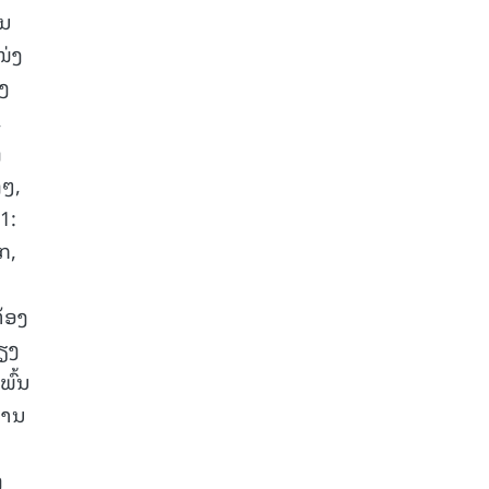
ໃນ
ໜ່ງ
ງ
,
ງ
ງໆ,
1:
ກ,
້ອງ
ຽງ
ພົ້ນ
ສານ
ງ