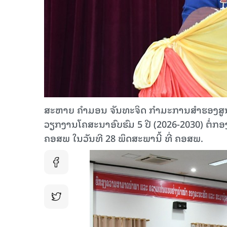
ສະຫາຍ ຄໍາມອນ ຈັນທະຈິດ ກໍາມະການສໍາຮອງສ
ວຽກງານໂຄສະນາອົບຮົມ 5 ປີ (2026-2030) ຕໍ່ກອ
ຄອສພ ໃນວັນທີ 28 ພຶດສະພານີ້ ທີ່ ຄອສພ.