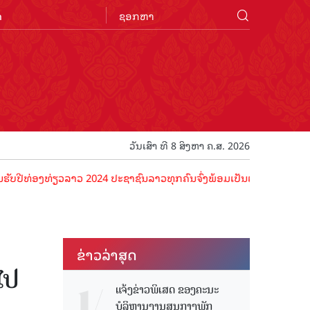
n
ວັນເສົາ ທີ 8 ສິງຫາ ຄ.ສ. 2026
ງທ່ຽວລາວ 2024 ປະຊາຊົນລາວທຸກຄົນຈົ່ງພ້ອມເປັນເຈົ້າພາບທີ່ດີ ຕ້ອນຮັບນັກ
ຂ່າວ​ລ່າ​ສຸດ
ໄປ
ແຈ້ງຂ່າວພິເສດ ຂອງຄະນະ
ບໍລິຫານງານສູນກາງພັກ