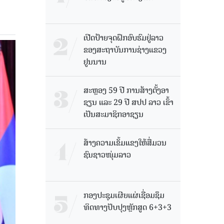
ເປີດປ້າຍຈຸດຝຶກອົບຮົມຢູ່ລາວ
ຂອງສະຖາບັນການຊ່າງແຂວງ
ຢູນນານ
ສະຫຼອງ 59 ປີ ການສ້າງຕັ້ງອາ
ຊຽນ ແລະ 29 ປີ ສປປ ລາວ ເຂົ້າ
ເປັນສະມາຊິກອາຊຽນ
ສ້າງຄວາມເຂັ້ມແຂງໃຫ້ສື່ມວນ
ຊົນຊາວໜຸ່ມລາວ
ກອງປະຊຸມເຜີຍແຜ່ເຊື່ອມຊຶມ
ທິດທາງປັບປຸງຫຼັກສູດ 6+3+3