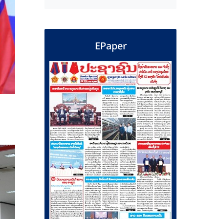
EPaper
າ