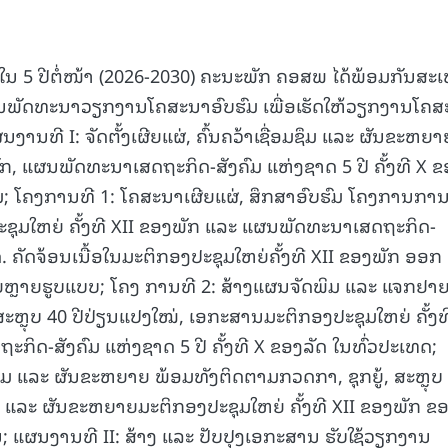
ໃນ 5 ປີຕໍ່ໜ້າ (2026-2030) ຄະນະພັກ ຄອສພ ໄດ້ພ້ອມກັນສະເ
ພັດທະນາວຽກງານໂຄສະນາອົບຮົມ ເພື່ອເຮັດໃຫ້ວຽກງານໂຄສ
ນງານທີ I: ຈັດຕັ້ງເຜີຍແຜ່, ຄົ້ນຄວ້າເຊື່ອມຊຶມ ແລະ ຜັນຂະຫຍາ
ັກ, ແຜນພັດທະນາເສດຖະກິດ-ສັງຄົມ ແຫ່ງຊາດ 5 ປີ ຄັ້ງທີ X 
; ໂຄງການທີ 1: ໂຄສະນາເຜີຍແຜ່, ສຶກສາອົບຮົມ ໂຄງການກາ
ງປະຊຸມໃຫຍ່ ຄັ້ງທີ XII ຂອງພັກ ແລະ ແຜນພັດທະນາເສດຖະກິດ-
ັດ. ຄັດຈ້ອນເນື້ອໃນມະຕິກອງປະຊຸມໃຫຍ່ຄັ້ງທີ XII ຂອງພັກ ອອກ
ຍຫຼາຍຮູບແບບ; ໂຄງ ການທີ 2: ສ້າງແຜນຈັດພິມ ແລະ ແຈກຢາ
ສະຫຼຸບ 40 ປີປ່ຽນແປງໃໝ່, ເອກະສານມະຕິກອງປະຊຸມໃຫຍ່ ຄັ້ງທ
ິດ-ສັງຄົມ ແຫ່ງຊາດ 5 ປີ ຄັ້ງທີ X ຂອງລັດ ໃນທົ່ວປະເທດ;
ອມຊຶມ ແລະ ຜັນຂະຫຍາຍ ພ້ອມທັງຕິດຕາມກວດກາ, ຊຸກຍູ້, ສະຫຼຸບ
ມ ແລະ ຜັນຂະຫຍາຍມະຕິກອງປະຊຸມໃຫຍ່ ຄັ້ງທີ XII ຂອງພັກ ຂ
; ແຜນງານທີ II: ສ້າງ ແລະ ປັບປຸງເອກະສານ ຮັບໃຊ້ວຽກງານ