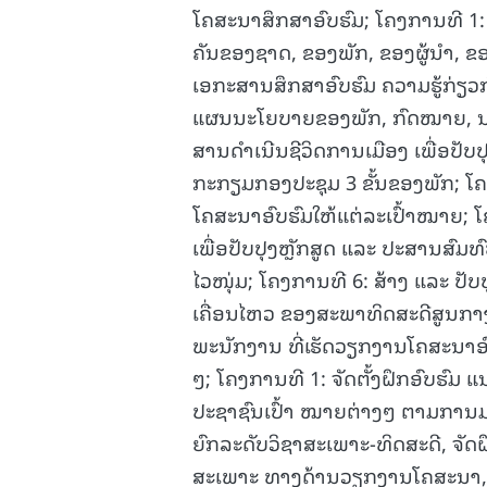
ໂຄສະນາສຶກສາອົບຮົມ; ໂຄງການທີ 1:
ຄັນຂອງຊາດ, ຂອງພັກ, ຂອງຜູ້ນໍາ, ຂ
ເອກະສານສຶກສາອົບຮົມ ຄວາມຮູ້ກ່ຽ
ແຜນນະໂຍບາຍຂອງພັກ, ກົດໝາຍ, ນະໂ
ສານດໍາເນີນຊີວິດການເມືອງ ເພື່ອປັ
ກະກຽມກອງປະຊຸມ 3 ຂັ້ນຂອງພັກ; ໂຄ
ໂຄສະນາອົບຮົມໃຫ້ແຕ່ລະເປົ້າໝາຍ;
ເພື່ອປັບປຸງຫຼັກສູດ ແລະ ປະສານສົມທ
ໄວໜຸ່ມ; ໂຄງການທີ 6: ສ້າງ ແລະ ປັບປ
ເຄື່ອນໄຫວ ຂອງສະພາທິດສະດີສູນກາງພັ
ພະນັກງານ ທີ່ເຮັດວຽກງານໂຄສະນາອົບຮ
ໆ; ໂຄງການທີ 1: ຈັດຕັ້ງຝຶກອົບຮົ
ປະຊາຊົນເປົ້າ ໝາຍຕ່າງໆ ຕາມການ
ຍົກລະດັບວິຊາສະເພາະ-ທິດສະດີ, ຈັ
ສະເພາະ ທາງດ້ານວຽກງານໂຄສະນາ, 