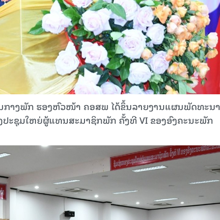
ູນກາງພັກ ຮອງຫົວໜ້າ ຄອສພ ໄດ້ຂຶ້ນລາຍງານແຜນພັດທະນ
ງປະຊຸມໃຫຍ່ຜູ້ແທນສະມາຊິກພັກ ຄັ້ງທີ VI ຂອງອົງຄະນະພັກ