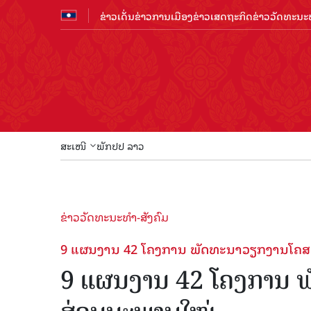
ຂ່າວເດັ່ນ
ຂ່າວການເມືອງ
ຂ່າວເສດຖະກິດ
ຂ່າວວັດທະນະທ
ສະເໜີ
ພັກປປ ລາວ
ຂ່າວວັດທະນະທຳ-ສັງຄົມ
9 ແຜນງານ 42 ໂຄງການ ພັດທະນາວຽກງານໂຄສະນ
9 ແຜນງານ 42 ໂຄງການ ພ