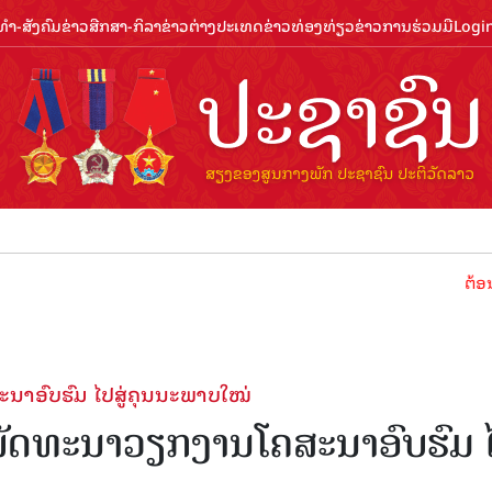
ຳ-ສັງຄົມ
ຂ່າວສືກສາ-ກິລາ
ຂ່າວຕ່າງປະເທດ
ຂ່າວທ່ອງທ່ຽວ
ຂ່າວການຮ່ວມມື
Logi
ຕ້ອນຮັບປີທ່ອ
າອົບຮົມ ໄປສູ່ຄຸນນະພາບໃໝ່
ັດທະນາວຽກງານໂຄສະນາອົບຮົມ 